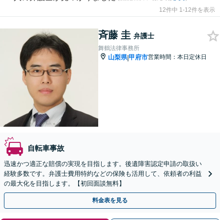
12件中 1-12件を表示
斉藤 圭
弁護士
舞鶴法律事務所
山梨県
甲府市
営業時間：本日定休日
|
自転車事故
迅速かつ適正な賠償の実現を目指します。後遺障害認定申請の取扱い
経験多数です。弁護士費用特約などの保険も活用して、依頼者の利益
の最大化を目指します。【初回面談無料】
料金表を見る