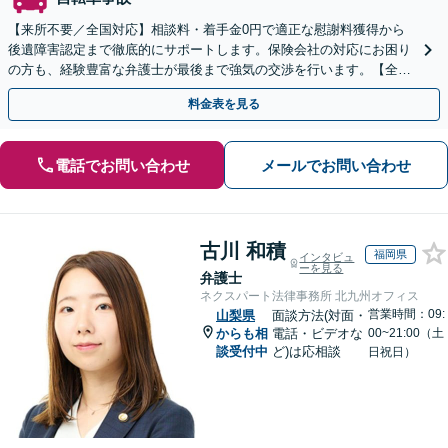
【来所不要／全国対応】相談料・着手金0円で適正な慰謝料獲得から
後遺障害認定まで徹底的にサポートします。保険会社の対応にお困り
の方も、経験豊富な弁護士が最後まで強気の交渉を行います。【全国
13拠点】お気軽にご相談ください。
料金表を見る
電話でお問い合わせ
メールでお問い合わせ
古川 和積
福岡県
インタビュ
ーを見る
弁護士
ネクスパート法律事務所 北九州オフィス
営業時間：09:
山梨県
面談方法(対面・
からも相
電話・ビデオな
00~21:00（土
談受付中
ど)は応相談
日祝日）