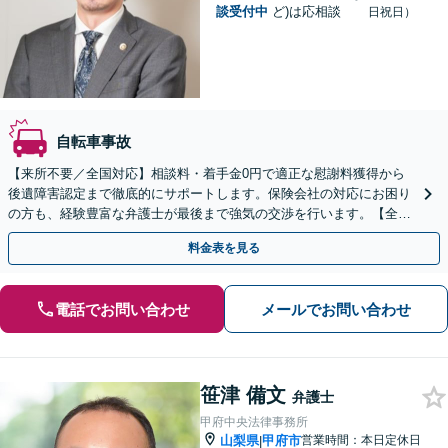
談受付中
ど)は応相談
日祝日）
自転車事故
【来所不要／全国対応】相談料・着手金0円で適正な慰謝料獲得から
後遺障害認定まで徹底的にサポートします。保険会社の対応にお困り
の方も、経験豊富な弁護士が最後まで強気の交渉を行います。【全国
13拠点】お気軽にご相談ください。
料金表を見る
電話でお問い合わせ
メールでお問い合わせ
笹津 備文
弁護士
甲府中央法律事務所
山梨県
甲府市
営業時間：本日定休日
|