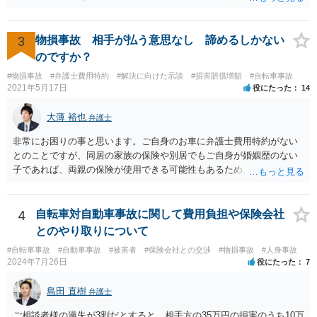
3
物損事故 相手が払う意思なし 諦めるしかない
のですか？
#物損事故
#弁護士費用特約
#解決に向けた示談
#損害賠償増額
#自転車事故
2021年5月17日
役にたった
14
大薄 裕也
弁護士
非常にお困りの事と思います。ご自身のお車に弁護士費用特約がない
とのことですが、同居の家族の保険や別居でもご自身が婚姻歴のない
子であれば、両親の保険が使用できる可能性もあるため、まだ確認し
てないようであれば、ご確認されると良いかと思います。 弁護士費用
特約がない場合の対応についてですが、まずは民事調停という手続き
を利用することも手かと思います。訴訟の手続きよりも話し合いを重
4
自転車対自動車事故に関して費用負担や保険会社
視したものであり、書類を作る作業も頻繁には要求されないため、ご
とのやり取りについて
質問者様の状況を踏まえるとおすすめできる手続きかと考えます。具
#自転車事故
#自動車事故
#被害者
#保険会社との交渉
#物損事故
#人身事故
体的な利用方法に関しては、管轄の裁判所に問い合わせいただければ
2024年7月26日
役にたった
7
教えてもらえると思います（https://www.courts.go.jp/fukuoka/saiban/
madoguti_kani/index.html）。 以上、ご参考いただけますと幸いです。
島田 直樹
弁護士
ご相談者様の過失が3割だとすると、相手方の35万円の損害のうち10万