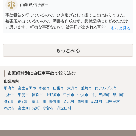
内藤 政信
弁護士
事故報告を行っているので、ひき逃げとして扱うことはありません。
被害届が出ていないので、調書も作成せず、受付記録にとどめただけ
と思います。 軽微な事案なので、被害届が出される可能性は、極めて
低いでしょう。
もっとみる
市区町村別に自転車事故で絞り込む
山梨県内
甲府市
富士吉田市
都留市
山梨市
大月市
韮崎市
南アルプス市
北杜市
甲斐市
笛吹市
上野原市
甲州市
中央市
市川三郷町
早川町
身延町
南部町
富士川町
昭和町
道志村
西桂町
忍野村
山中湖村
鳴沢村
富士河口湖町
小菅村
丹波山村