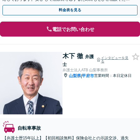
い。
料金表を見る
電話でお問い合わせ
木下 徹
弁護
インタビューを見
る
士
弁護士法人ATB 山梨事務所
山梨県
甲府市
営業時間：本日定休日
|
自転車事故
【弁護士歴15年以上】【初回相談無料】保険会社との示談交渉、過失