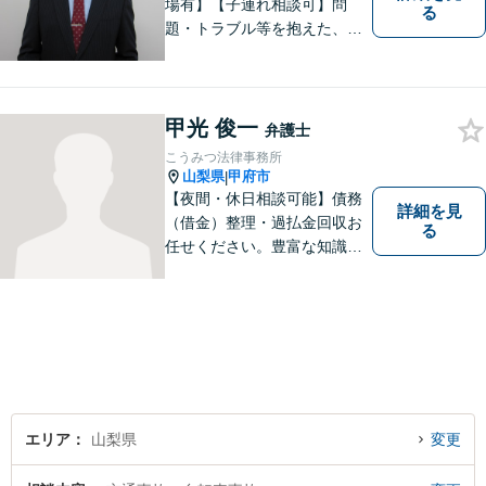
場有】【子連れ相談可】問
る
題・トラブル等を抱えた、ま
たは、未然に防ぎたいとお考
えの場合には、お気軽にご相
談ください。 法的な観点から
分析し、解決に向けてどのよ
甲光 俊一
弁護士
うな方法・手段を取ることが
こうみつ法律事務所
良いのか等を助言させていた
山梨県
甲府市
|
だきます。
【夜間・休日相談可能】債務
詳細を見
（借金）整理・過払金回収お
る
任せください。豊富な知識・
経験を生かしてあなたの生活
再建を全力でサポートいたし
ます。
エリア
山梨県
変更