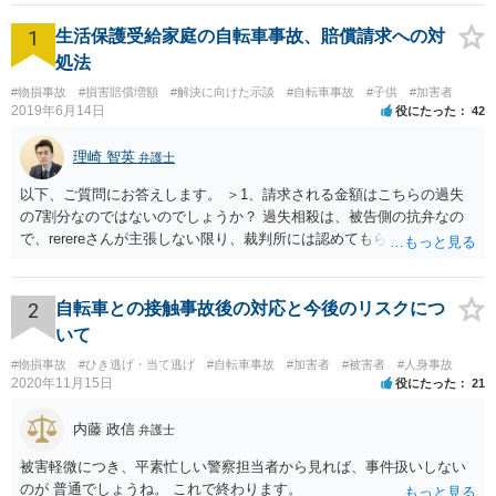
ないことを気にされておりましたので、適切に対処をすれば特に問題はない
1
旨お伝えしました。 症状固定の時期に差し掛かっていたようでしたので、後
生活保護受給家庭の自転車事故、賠償請求への対
遺障害の認定の申請手続きについても詳細をお話ししました。 ■ベリーベス
処法
ト法律事務所の対応とその結果 当事務所にご依頼いただいた段階で、既に事
故から相当程度期間が経過しておりましたので、まずは後遺障害の認定の申
#物損事故
#損害賠償増額
#解決に向けた示談
#自転車事故
#子供
#加害者
請を見据えて治療状況の確認等を行いました。 十分な準備をした後、症状固
2019年6月14日
役にたった
42
定の段階になりましたので、当事務所にて後遺障害の認定の申請手続きを行
いました。 膝の骨折ではありましたが、癒合は正常にできており、可動域の
理崎 智英
弁護士
制限などはなかったため、神経症状での等級認定を目指しました。 適切な資
料を添付し申請をしたところ、無事14級9号の等級認定が得られました。 そ
以下、ご質問にお答えします。 ＞1、請求される金額はこちらの過失
の後、認定結果を踏まえて損害の計算を行い、示談交渉に移行しました。 上
の7割分なのではないのでしょうか？ 過失相殺は、被告側の抗弁なの
記の事故状況であったため、過失相殺を主張される可能性がありましたが、
で、rerereさんが主張しない限り、裁判所には認めてもらえません。
最終的には100対0を前提に解決することができました。 逸失利益について
そのため、こちらの過失が７割だとお考えなのであれば、訴訟でもそ
は、14級であったこともあり、相手方保険会社も労働能力喪失期間を5年とし
て譲らなかったのですが、その代わりに後遺障害慰謝料や休業損害その他の
のように主張する必要があります。 ＞2、毎月数千円の支払いを認め
項目についてはこちらの提示額満額を飲んでもらう形で調整をしました。 労
てもらえない場合はどうなるのでしょうか？ 判決→強制執行という流
2
自転車との接触事故後の対応と今後のリスクにつ
働能力喪失期間を争って交渉外の手続きに移行することも検討の余地があり
れになると思います。 ＞3、仮執行と言う事は保護費を差押えられる
いて
ましたが、Aさんとしても、最終的な金額や解決までの期間、過失割合が暗転
のでしょうか？ 口座に残高がない場合、動産執行などもされるのでし
するリスクを踏まえ、上記の調整した金額でもって納得いただいたうえで示
#物損事故
#ひき逃げ・当て逃げ
#自転車事故
#加害者
#被害者
#人身事故
ょうか？ 保護費自体は差し押さえることが出来ませんが、保護費が入
談の運びとなりました。
2020年11月15日
役にたった
21
金される口座は特に差押えが禁止されているわけではないので、差押
えを受けてしまう可能性はあります。 なお、動産執行については、換
内藤 政信
弁護士
価可能なものがなければ不奏功に終わると思います。
被害軽微につき、平素忙しい警察担当者から見れば、事件扱いしない
のが 普通でしょうね。 これで終わります。