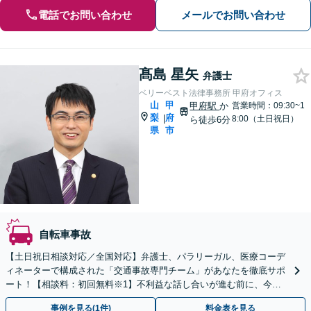
電話でお問い合わせ
メールでお問い合わせ
髙島 星矢
弁護士
ベリーベスト法律事務所 甲府オフィス
山
甲
甲府駅
か
営業時間：09:30~1
梨
府
|
8:00（土日祝日）
ら徒歩6分
県
市
自転車事故
【土日祝日相談対応／全国対応】弁護士、パラリーガル、医療コーデ
ィネーターで構成された「交通事故専門チーム」があなたを徹底サポ
ート！【相談料：初回無料※1】不利益な話し合いが進む前に、今す
ぐ相談！
事例を見る(1件)
料金表を見る