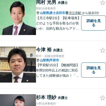
岡村 光男
なんでもご相談ください。将
弁護士
来を見据えた適切なソリュー
岡村法律事務所
ションをご提案いたします。
山梨県
富士吉田市
月江寺駅
から徒歩2分
|
【月江寺駅2分】【駐車場有】
詳細を見
どのような手段を取るのが良
る
いか、法的な観点からアドバ
イスさせていただきます。お
気軽にご相談ください。
今津 裕
弁護士
田中・高橋法律事務所
山梨県
甲府市
|
【甲府駅15分】【離婚問題】
詳細を見
年間100件以上の相談に対応
る
してきた経験値が強み！「離
婚する決意が固まっていな
い」という方のご相談もお待
ちしています【相続】遺言書
の作成や相続人の紛争解決ま
杉本 理紗
弁護士
で幅広く対応できます【初回
小野法律事務所