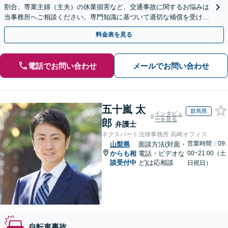
割合、専業主婦（主夫）の休業損害など、交通事故に関するお悩みは
当事務所へご相談ください。専門知識に基づいて適切な補償を受けら
れるよう、状況に応じた最善の方法をご提案します。
料金表を見る
電話でお問い合わせ
メールでお問い合わせ
五十嵐 太
群馬県
インタビュ
ーを見る
郎
弁護士
ネクスパート法律事務所 高崎オフィス
営業時間：09:
山梨県
面談方法(対面・
からも相
電話・ビデオな
00~21:00（土
談受付中
ど)は応相談
日祝日）
自転車事故