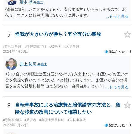
清水 卓
弁護士
保険に加入したことを伝えると、安心する方もいらっしゃるので、お
伝えしてことに特段問題はないように思います。
7
怪我が大きい方が勝ち？五分五分の事故
#自転車事故
#損害賠償増額
#被害者
#人身事故
2024年7月18日
役にたった
3
井上 祐司
弁護士
>知り合いの弁護士は五分五分なので介入出来ない！お互いがお互いの
分を負担で良いのではないか？と話しております。 お互いが自分の損
害を自分で補填し相手には払わない「自損自弁」という解決方法です
が、これは五分五分とは異なり、損害が大きい方は損をします。 五分
五分で解決する場合、怪我が重く治療期間が長い方が多くの賠償を受
けられるのは事実ですので、本当に過失割合が五分五分なのか（場合
8
自転車事故による治療費と賠償請求の方法と、危
によってはどちらかの過失が大きくなる可能性もあります）、直接法
険な歩道の改善について相談したい
律相談で弁護士に相談されるとよいでしょう。
#慰謝料増額
#被害者
#弁護士費用特約
#自転車事故
2023年7月22日
役にたった
3