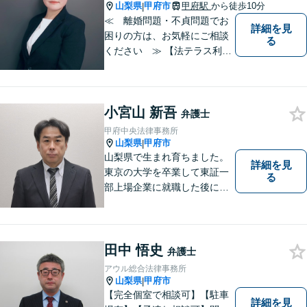
面談無料】
山梨県
甲府市
甲府駅
から徒歩10分
|
≪ 離婚問題・不貞問題でお
詳細を見
困りの方は、お気軽にご相談
る
ください ≫ 【法テラス利用
可能】【個室での相談】 離
婚・不貞の問題は、他人に相
談しにくいと思いますが、弁
小宮山 新吾
護士には、守秘義務がありま
弁護士
すので、ご安心してご相談を
甲府中央法律事務所
いただければと思います。
山梨県
甲府市
|
山梨県で生まれ育ちました。
詳細を見
東京の大学を卒業して東証一
る
部上場企業に就職した後に司
法試験を志し、社会人と受験
生の二足のわらじを履いてい
た時期もあります。 平成16年
に弁護士登録した後は、山梨
田中 悟史
弁護士
県内を中心に様々な案件を取
アウル総合法律事務所
り扱ってきました。
山梨県
甲府市
|
【完全個室で相談可】【駐車
詳細を見