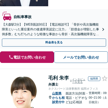
自転車事故
【大森駅2分】【WEB面談対応】【電話相談可】「骨折や高次脳機能
障害といった重症案件の後遺障害認定に注力」「賠償金が増額した事
例多数」むち打ちのような軽微な事故から骨折・高次脳機能障害など
の重症事故まで、事故の規模に関わらず対応いたします
料金表を見る
電話でお問い合わせ
メールでお問い合わせ
毛利 朱李
福岡県
インタビュ
ーを見る
弁護士
ネクスパート法律事務所 福岡オフィス
営業時間：09:
山梨県
面談方法(対面・
からも相
電話・ビデオな
00~21:00（土
談受付中
ど)は応相談
日祝日）