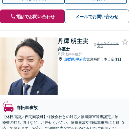
電話でお問い合わせ
メールでお問い合わせ
丹澤 明主実
インタビューを
見る
弁護士
丹澤法律事務所
山梨県
甲府市
営業時間：本日定休日
|
自転車事故
【休日面談／夜間面談可】保険会社との対応／後遺障害等級認定／治
療費の打ち 切りなど、お任せください。物損事故や自転車事故にも対
応しております。安心 して治療に専念するためにもぜひご相談くださ