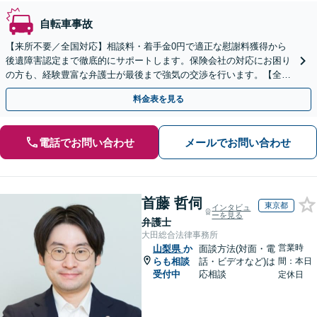
自転車事故
【来所不要／全国対応】相談料・着手金0円で適正な慰謝料獲得から
後遺障害認定まで徹底的にサポートします。保険会社の対応にお困り
の方も、経験豊富な弁護士が最後まで強気の交渉を行います。【全国
13拠点】お気軽にご相談ください。
料金表を見る
電話でお問い合わせ
メールでお問い合わせ
首藤 哲伺
東京都
インタビュ
ーを見る
弁護士
大田総合法律事務所
営業時
山梨県
か
面談方法(対面・電
らも相談
話・ビデオなど)は
間：本日
受付中
応相談
定休日