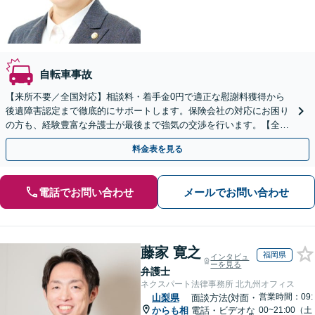
自転車事故
【来所不要／全国対応】相談料・着手金0円で適正な慰謝料獲得から
後遺障害認定まで徹底的にサポートします。保険会社の対応にお困り
の方も、経験豊富な弁護士が最後まで強気の交渉を行います。【全国
13拠点】お気軽にご相談ください。
料金表を見る
電話でお問い合わせ
メールでお問い合わせ
藤家 寛之
福岡県
インタビュ
ーを見る
弁護士
ネクスパート法律事務所 北九州オフィス
営業時間：09:
山梨県
面談方法(対面・
からも相
電話・ビデオな
00~21:00（土