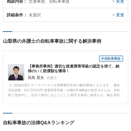
相談内容
交通事故、自転車事故
変更
詳細条件
未選択
変更
山梨県の弁護士の自転車事故に関する解決事例
# 自転車事故
【事務所事例】適切な後遺障害等級の認定を得て、納
得のいく賠償額を獲得！
髙島 星矢
弁護士
【ご相談内容】※ベリーベスト法律事務所全体の解決事例となります。 最終
示談金額・523万5242円 後遺障害等級・14級9号 ■事故の状況 Aさんは、自転
車で直進中に、右折で路外に出ようとした相手方車両に衝突され、膝を骨折
する怪我を負いました。 当事務所にいただく前に既にほかの事務所にご依頼
されておりましたが、当該事務所の対応にご不満を抱かれ、事務所を変える
ことを検討されておりました。 一通りご相談に乗った後、いくつかの事務所
を回り、最終的に当事務所に決めたとのことで、ご依頼いただきました。 傷
病名：右脛骨高原骨折 ■ご依頼内容 前任の弁護士において、交通事故事案の
自転車事故の法律Q&Aランキング
処理の流れの把握に不安があったりしたようですので、一通りの流れをご説
明しました。 また、骨折ということもあり頻回の通院ができているわけでは