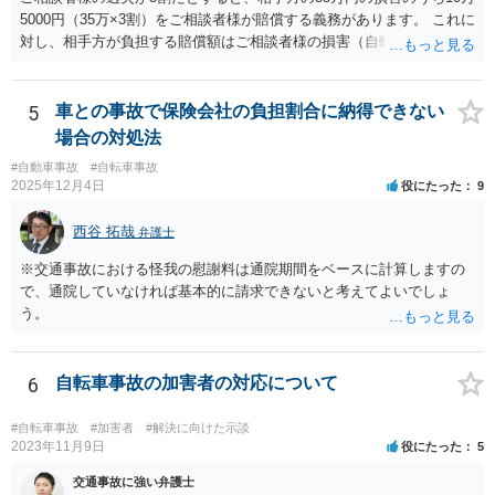
5000円（35万×3割）をご相談者様が賠償する義務があります。 これに
対し、相手方が負担する賠償額はご相談者様の損害（自転車の修理費
用（時価が上限）と人身損害（通院慰謝料、休業損害等）等）の7割と
なります。 したがって、ご相談者様の損害が、16万円（相手方賠償額
16万円×7割＝10万4800円）を超えれば、賠償として受け取る金額の方
5
車との事故で保険会社の負担割合に納得できない
が多くなります。 なお、通院慰謝料は、裁判基準で1か月で28万円、2
場合の対処法
か月で52万円が相場となりますが、任意交渉では一定割合減額（3割減
#自動車事故
#自転車事故
など）されることが実務では多いです。
2025年12月4日
役にたった
9
西谷 拓哉
弁護士
※交通事故における怪我の慰謝料は通院期間をベースに計算しますの
で、通院していなければ基本的に請求できないと考えてよいでしょ
う。
6
自転車事故の加害者の対応について
#自転車事故
#加害者
#解決に向けた示談
2023年11月9日
役にたった
5
交通事故に強い弁護士