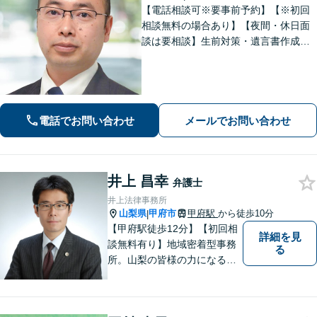
【電話相談可※要事前予約】【※初回
相談無料の場合あり】【夜間・休日面
談は要相談】生前対策・遺言書作成は
「出張サービスあり！」他士業連携に
よる不動産を含む財産分与・遺産分割
／債務整理で生活再建も／交通事故の
示談交渉【法テラス相談利用可※事件
による】
電話でお問い合わせ
メールでお問い合わせ
井上 昌幸
弁護士
井上法律事務所
山梨県
甲府市
甲府駅
から徒歩10分
|
【甲府駅徒歩12分】【初回相
詳細を見
談無料有り】地域密着型事務
る
所。山梨の皆様の力になるべ
く、日々研鑽を積み重ねてお
ります。交通事故、遺産相
続、債務など、お困りごとは