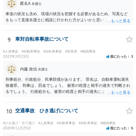
匿名A
弁護士
車道の状況も含め、現場の状況を把握する必要があるため、写真など
をもって直接弁護士に相談に行かれた方がよいかと思います。
9
車対自転車事故について
#人身事故
#自動車事故
#自転車事故
#加害者
#物損事故
2022年3月23日
役にたった
3
内藤 政信
弁護士
刑事処分、行政処分、民事賠償があります。 罪名は、自動車運転過失
致傷罪。 刑事は、罰金でしょう。 被害の程度と相手の過失で判断され
るでしょう。 行政処分も、被害の程度と相手の過失によって点数が決
まります。 女子高生なので、自宅まで行ったほうがいいでしょう。
10
交通事故 ひき逃げについて
#ひき逃げ・当て逃げ
#人身事故
#自動車事故
#自転車事故
#物損事故
2020年11月25日
役にたった
5