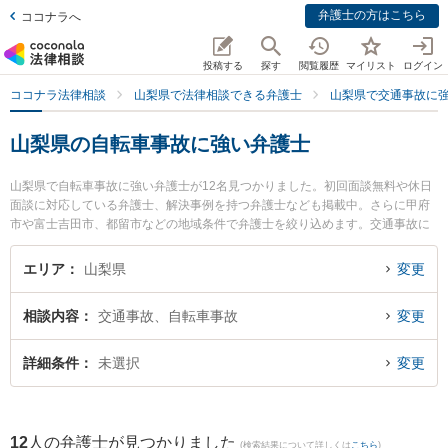
弁護士の方はこちら
ココナラへ
投稿する
探す
閲覧履歴
マイリスト
ログイン
ココナラ法律相談
山梨県で法律相談できる弁護士
山梨県で交通事故に
山梨県の自転車事故に強い弁護士
山梨県で自転車事故に強い弁護士が12名見つかりました。初回面談無料や休日
面談に対応している弁護士、解決事例を持つ弁護士なども掲載中。さらに甲府
市や富士吉田市、都留市などの地域条件で弁護士を絞り込めます。交通事故に
関係する自動車事故やバイク事故、自転車事故等の細かな分野での絞り込み検
索もでき便利です。特に舞鶴法律事務所の斉藤 圭弁護士やベリーベスト法律事
エリア
山梨県
変更
務所 甲府オフィスの髙島 星矢弁護士、丹澤法律事務所の丹澤 明主実弁護士の
プロフィール情報や弁護士費用、強みなどが注目されています。『山梨県で土
相談内容
交通事故、自転車事故
変更
日や夜間に発生した自転車事故のトラブルを今すぐに弁護士に相談したい』
『自転車事故のトラブル解決の実績豊富な近くの弁護士を検索したい』『初回
相談無料で自転車事故を法律相談できる山梨県内の弁護士に相談予約したい』
詳細条件
未選択
変更
などでお困りの相談者さんにおすすめです。
12
人の弁護士が見つかりました
(検索結果について詳しくは
こちら
)