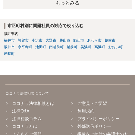
もっとみる
市区町村別に問題社員の対応で絞り込む
福井県内
福井市
敦賀市
小浜市
大野市
勝山市
鯖江市
あわら市
越前市
坂井市
永平寺町
池田町
南越前町
越前町
美浜町
高浜町
おおい町
若狭町
ココナラ法律相談について
ココナラ法律相談とは
ご意見・ご要望
法律Q&A
利用規約
法律相談コラム
プライバシーポリシー
ココナラとは
外部送信ポリシー
よくあるご質問
掲載をご検討の弁護士の方