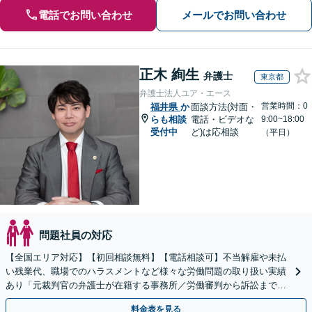
電話でお問い合わせ
メールでお問い合わせ
正木 絢生
弁護士
東京都
弁護士法人ユア・エース
営業時間：0
福井県
か
面談方法(対面・
らも相談
電話・ビデオな
9:00~18:00
受付中
ど)は応相談
（平日）
問題社員の対応
【全国エリア対応】【初回相談無料】【電話相談可】不当解雇や未払
い残業代、職場でのハラスメントなど様々な労働問題の取り扱い実績
あり「元裁判官の弁護士が在籍する事務所／労働審判から訴訟まで、
裁判官経験を活かした最適な戦略を立案」
料金表を見る