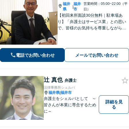
福井
福井
営業時間：05:00~22:00（平
|
県
市
日）
【初回来所面談30分無料｜駐車場あ
り】「弁護士はサービス業」との思い
で、皆様のお気持ちを尊重しながら解
決を目指しております。皆様からの感
謝のお声が何よりの励みです。お困り
事はお早めにご相談ください【弁護士
直通電話｜事前予約で夜間・休日可】
電話でお問い合わせ
メールでお問い合わせ
【完全個室】
辻 真也
弁護士
法律事務所シェルパ
福井県
福井市
|
弁護士をシェルパとして ～
詳細を見
皆さんが本業に専念するため
る
に～