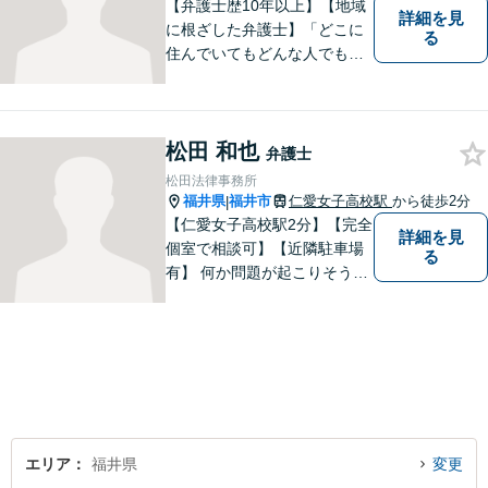
【弁護士歴10年以上】【地域
詳細を見
に根ざした弁護士】「どこに
る
住んでいてもどんな人でも等
しく最高の法的なサービスが
受けられる社会を作りた
い。」が理念です。【英語／
松田 和也
中国語対応】大都市に負けな
弁護士
い質と幅の法的なサービスを
松田法律事務所
提供することを目指していま
福井県
福井市
仁愛女子高校駅
から徒歩2分
|
す。
【仁愛女子高校駅2分】【完全
詳細を見
個室で相談可】【近隣駐車場
る
有】 何か問題が起こりそうと
感じた時、何か問題を抱えて
しまった時、「これは法律に
関係してくるのかな？」と疑
問に思ったときには、迷わず
すぐにご相談ください。一緒
に解決の方法を考えましょ
う。
エリア
福井県
変更