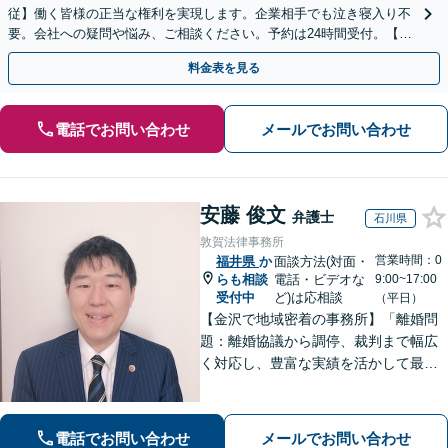
従】働く皆様の正当な権利を実現します。企業相手でも泣き寝入り不
要。会社への疑問や悩み、ご相談ください。予約は24時間受付。【初
回面談無料】【夜間・休日対応可】
料金表を見る
電話でお問い合わせ
メールでお問い合わせ
安藤 俊文
弁護士
石川県
敦賀法律事務所
営業時間：0
福井県
か
面談方法(対面・
らも相談
電話・ビデオな
9:00~17:00
受付中
ど)は応相談
（平日）
【金沢で地域密着の事務所】「離婚問
題：離婚協議から調停、裁判まで幅広
く対応し、豊富な実績を活かして最適
な解決策をご提案いたします」「交通
事故：24時間受付可／弁護士が介入す
ることで賠償金の大幅な増額が実現で
電話でお問い合わせ
メールでお問い合わせ