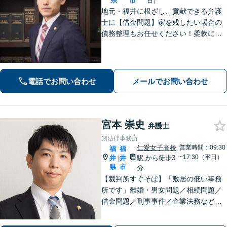
県
市
日）
地元・福井に根ざし、貢献できる弁護
士に【借金問題】家を残したい場合の
債務整理もお任せください！柔軟に対
応可能です「企業法務：未払い残業代
や不当解雇・退職勧奨など、労働問題
の対応はお任せ！」不動産絡みの相
続・相続放棄ご相談ください
電話でお問い合わせ
メールでお問い合わせ
宮本 崇史
弁護士
剱法律事務所
仁愛女子高校
営業時間：09:30
福
福
~17:30（平日）
井
井
駅
から徒歩3
|
県
市
分
【裁判所すぐそば】「敷居の低い事務
所です」離婚・男女問題／相続問題／
借金問題／刑事事件／企業法務など、
個人・法人問わずさまざまな事案に対
応可。依頼者さまのご希望を叶えられ