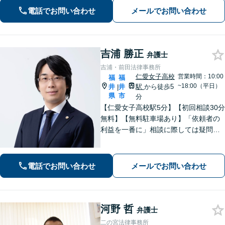
るよう尽力いたします【法テラス利用
電話でお問い合わせ
メールでお問い合わせ
可】【完全個室】【夜間・休日面談】
吉浦 勝正
弁護士
吉浦・前田法律事務所
仁愛女子高校
営業時間：10:00
福
福
~18:00（平日）
井
井
駅
から徒歩5
|
県
市
分
【仁愛女子高校駅5分】【初回相談30分
無料】【無料駐車場あり】「依頼者の
利益を一番に」相談に際しては疑問に
答えるだけでなく、プラスアルファで
何かを持ち帰っていただきたいと考え
ております。企業法務/債権回収/離婚問
電話でお問い合わせ
メールでお問い合わせ
題【当日・夜間・土日対応可（要相
談）】
河野 哲
弁護士
二の宮法律事務所