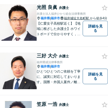
光照 良眞
弁護士
弁護士法人福井ひかり総合法律事務所
福井県
福井市
福井城址大名町駅
から徒歩4分
|
【仁愛女子高校駅近く】【地
詳細を見
域に根ざした弁護士】ホワイ
る
トボードで分かりやすく，納
得と安心をご提供します。企
業法務／労働問題／交通事故
／相続問題／離婚問題など、
三好 大介
幅広く対応可能。【明確な料
弁護士
金体系】法律トラブルでお悩
福井開成法律事務所
むの方は、お気軽にご相談く
福井県
福井市
|
ださい。
ひとつひとつのご依頼を丁寧
詳細を見
に、誠実に対応してまいりま
る
す。国際・外国人案件／離
婚・男女問題／インターネッ
ト関連問題／企業法務・顧問
弁護士／借金／相続／交通事
故／刑事弁護・犯罪被害者な
笠原 一浩
弁護士