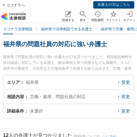
弁護士の方はこちら
ココナラへ
投稿する
探す
閲覧履歴
マイリスト
ログイン
ココナラ法律相談
福井県で法律相談できる弁護士
福井県で労働・雇用
福井県の問題社員の対応に強い弁護士
福井県で問題社員の対応に強い弁護士が12名見つかりました。初回面談無料や
休日面談に対応している弁護士、解決事例を持つ弁護士なども掲載中。さらに
福井市や敦賀市、小浜市などの地域条件で弁護士を絞り込めます。労働・雇用
に関係する不当解雇や退職勧奨、内定取消等の細かな分野での絞り込み検索も
でき便利です。特に弁護士法人ふくい総合法律事務所の小前田 宙弁護士や勝見
エリア
福井県
変更
法律事務所の勝見 泰斗弁護士、剱法律事務所の宮本 崇史弁護士のプロフィール
情報や弁護士費用、強みなどが注目されています。『福井県で土日や夜間に発
相談内容
労働・雇用、問題社員の対応
変更
生した問題社員の対応のトラブルを今すぐに弁護士に相談したい』『問題社員
の対応のトラブル解決の実績豊富な近くの弁護士を検索したい』『初回相談無
料で問題社員の対応を法律相談できる福井県内の弁護士に相談予約したい』な
詳細条件
未選択
変更
どでお困りの相談者さんにおすすめです。
12
人の弁護士が見つかりました
(検索結果について詳しくは
こちら
)