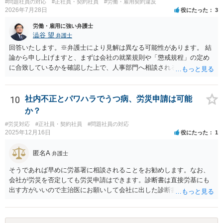
#問題社員の対応
#正社員・契約社員
#労働・雇用契約違反
2026年7月28日
役にたった
3
労働・雇用に強い弁護士
澁谷 望
弁護士
回答いたします。※弁護士により見解は異なる可能性があります。 結
論から申し上げますと、まずは会社の就業規則や「懲戒規程」の定め
に合致しているかを確認した上で、人事部門へ相談されることが最優
先となります。 その上で、いきなりの懲戒解雇は法的ハードルが高い
ものの、重い懲戒処分の対象には十分なり得ます。 名誉や評価の回復
については、会社側に「部下の不正行為による情報漏洩」と正式に認
10
社内不正とパワハラでうつ病、労災申請は可能
定させ、誤認した他部署への適切なフォローや周知を求めるのが有効
か？
です。 あるいは、懲戒があったことを社内で周知される手続があるの
#労災対応
#正社員・契約社員
#問題社員の対応
ならば、それにより軽微ながら回復はできるかもしれません。 さらに
2025年12月16日
役にたった
1
個人としても、相手に対してプライバシー侵害等に基づく損害賠償
（慰謝料）を請求する選択肢がありえます（ただし、金額は多額にな
匿名A
弁護士
らない可能性があります。）。
そうであれば早めに労基署に相談されることをお勧めします。なお、
会社が労災を否定しても労災申請はできます。診断書は直接労基にも
出す方がいいので主治医にお願いして会社に出した診断書の写しをも
らっておきましょう。