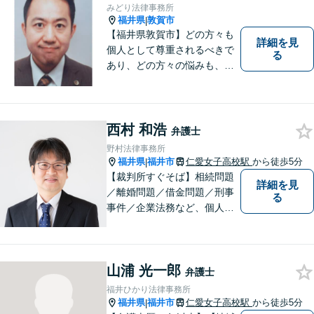
ど、幅広く対応可能。お気軽
みどり法律事務所
にご相談ください。
福井県
敦賀市
|
【福井県敦賀市】どの方々も
詳細を見
個人として尊重されるべきで
る
あり、どの方々の悩みも、そ
れぞれ丁寧に、かつ迅速に、
解決が図られる必要がありま
す。 また、言葉の壁や専門知
識の壁も越えて、解決が図ら
西村 和浩
弁護士
れる必要があります。
野村法律事務所
福井県
福井市
仁愛女子高校駅
から徒歩5分
|
【裁判所すぐそば】相続問題
詳細を見
／離婚問題／借金問題／刑事
る
事件／企業法務など、個人・
法人問わず幅広く対応可。一
つ一つの事件に丁寧に対応す
ることを心がけております。
山浦 光一郎
お気軽にご相談ください。
弁護士
【法テラス利用可】【完全個
福井ひかり法律事務所
室】【夜間・休日面談可】
福井県
福井市
仁愛女子高校駅
から徒歩5分
|