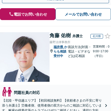
電話でお問い合わせ
メールでお問い合わせ
角藤 佑樹
弁護士
石川県
藤野法律事務所
営業時間：0
福井県
か
面談方法(対面・
らも相談
電話・ビデオな
9:00~17:00
受付中
ど)は応相談
（平日）
問題社員の対応
【北陸・甲信越エリア】【初回相談無料】【依頼者さまの不安に寄り
添う弁護士】労働者側、使用者側の双方からのご相談に対応していま
す。解雇や残業代等のトラブルはぜひご相談ください。適切な方針を