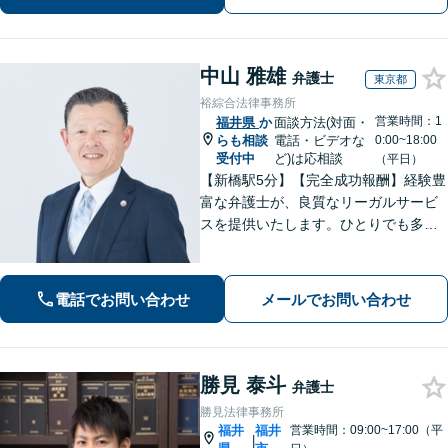
きるケースあり」【休日・夜間相談
可】
中山 雅雄
弁護士
東京都
裕綜合法律事務所
営業時間：1
福井県
か
面談方法(対面・
らも相談
電話・ビデオな
0:00~18:00
受付中
ど)は応相談
（平日）
【新橋駅5分】【完全成功報酬】経験豊
富な弁護士が、良質なリーガルサービ
スを提供いたします。ひとりでも多く
の方が笑顔で未来を歩めるよう、丁寧
にアドバイス・サポートをいたしま
す。お困りの際は、ぜひご相談くださ
電話でお問い合わせ
メールでお問い合わせ
い。【弁護士歴20年以上】
勝見 泰斗
弁護士
勝見法律事務所
福井
福井
営業時間：09:00~17:00（平
|