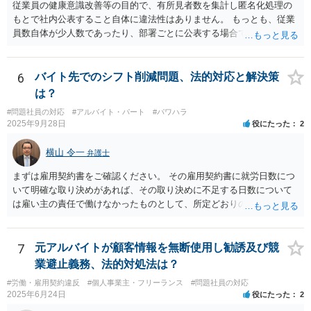
従業員の健康意識改善等の目的で、有所見者数を集計し匿名化処理の
もとで社内公表すること自体に違法性はありません。 もっとも、従業
員数自体が少人数であったり、部署ごとに公表する場合で特定の部署
が少人数である場合等には、個人が事実上特定されてしまう可能性が
あり、その場合は違法性を帯びることになります。 少人数部署がある
場合はより大きなグループ（企業全体）単位での公表にする、結果数
6
バイト先でのシフト削減問題、法的対応と解決策
をぼかして「約●％」とする等の工夫が、より特定回避に資するかもし
は？
れません。
#問題社員の対応
#アルバイト・パート
#パワハラ
2025年9月28日
役にたった
2
横山 令一
弁護士
まずは雇用契約書をご確認ください。 その雇用契約書に就労日数につ
いて明確な取り決めがあれば、その取り決めに不足する日数について
は雇い主の責任で働けなかったものとして、所定どおりの賃金（民法5
36条2項）、又は、平均賃金の6割に相当する休業手当（労働基準法26
条）を請求できる可能性があります。ただ、自分からシフトの希望日
数を減らした分については難しいでしょう。 特に後者については、違
7
元アルバイトが顧客情報を無断使用し勧誘及び競
反した場合は労働基準監督署に申告して雇い主に指導をしてもらう手
業避止義務、法的対処法は？
続が用意されています（労働基準法104条）。 前者については労働基
#労働・雇用契約違反
#個人事業主・フリーランス
#問題社員の対応
準監督署の管轄外ですので、弁護士に請求を依頼したり、裁判所に民
2025年6月24日
役にたった
2
事訴訟や労働審判を申し立てたりする方法を取ることになるでしょ