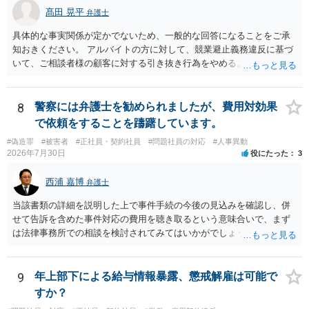
う。
髙田 晃平
弁護士
具体的な事実関係が定かでないため、一般的な回答になることをご承
知おきください。 アルバイトの方に対して、競業避止義務違反に基づ
いて、ご相談者様の顧客に対する引き抜き行為をやめるように求める
ことや損害賠償請求を行うことが考えられます。 同じ駅のエリアにお
いてネイルサロンを開業していることや、同意なく顧客の電話番号やL
INEアカウント、メールアドレス等を持ち出して勧誘をしていることに
8
警察には弁護士を勧められましたが、費用対効果
ついては、競業避止義務に違反しているものと考えられます。 もっと
で依頼をすることを躊躇しています。
も、正式には退職していないものの、出社もしていないということで
#偽造罪
#被害者
#正社員・契約社員
#問題社員の対応
#人事異動
すと、在職中か退職扱いとなるかで争いになり、競業避止義務条項の
2026年7月30日
役にたった
3
有効性が問題になるところであり、損害賠償請求を行うにしても損害
の主張・立証が容易ではないため、労働法を扱う弁護士にご相談され
西浦 嘉博
弁護士
るのがよいと思われます。
当該書類の詳細を説明した上で事件手続の今後の見込みを確認し、併
せて告訴を含めた事件対応の費用を聴き取るという意味合いで、まず
は法律事務所での相談を検討されてみてはいかがでしょうか。 上記、
ご参考ください。
9
年上部下による給与情報暴露、懲戒解雇は可能で
すか？