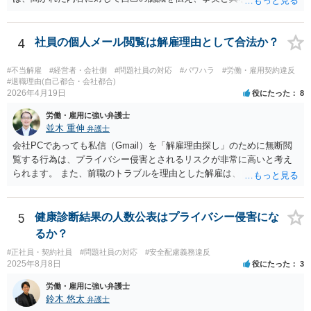
労働トラブルをご自身で対応することは、ご負担が大きいかと存じま
しては否認をすべきでしょう（証拠があるなら証拠も見せながら）。
すので、弁護士への相談をお勧めいたします。
会社側でセクハラの事実があったと認定した場合は、単なる警告・指
導だけでなく、懲戒処分等が行われる可能性もありますので、そのよ
4
社員の個人メール閲覧は解雇理由として合法か？
うな不利益な処分が行われたタイミングで弁護士の相談されるのが良
いのではないかと思います。
#不当解雇
#経営者・会社側
#問題社員の対応
#パワハラ
#労働・雇用契約違反
#退職理由(自己都合・会社都合)
2026年4月19日
役にたった
8
労働・雇用に強い弁護士
並木 重伸
弁護士
会社PCであっても私信（Gmail）を「解雇理由探し」のために無断閲
覧する行為は、プライバシー侵害とされるリスクが非常に高いと考え
られます。 また、前職のトラブルを理由とした解雇は、 採用時に虚偽
の申告をした等でない限り、現在の解雇事由にはなりません。 今後は
メールの内容には触れず、現在の「素行の悪さ」に関する事情を具体
的に記録してください。注意・指導を繰り返しても改善されないとい
5
健康診断結果の人数公表はプライバシー侵害にな
うプロセスを積み上げ、段階的に懲戒や退職勧奨を検討するのが安全
るか？
な進め方です。
#正社員・契約社員
#問題社員の対応
#安全配慮義務違反
2025年8月8日
役にたった
3
労働・雇用に強い弁護士
鈴木 悠太
弁護士