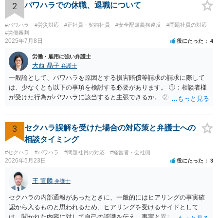
わらず、その後でも執拗に退職を強く求めることです。 職場のパワー
2
パワハラでの休職、退職について
ハラスメントとは、同じ職場で働く者に対し、職務上の地位や人間関
係などの職場内の優位性を背景に、業務の適正な範囲を超えて、精神
#パワハラ
#労災対応
#正社員・契約社員
#安全配慮義務違反
#問題社員の対応
的・身体的苦痛を与える又は職場環境を悪化させる行為をいいます。
#労働審判
2025年7月8日
役にたった
4
パワハラの事案は、証拠などをもとにしながら、直接具体的なお話を
お伺いして、法的に正確に分析する必要があります。本件の言動が、
労働・雇用に強い弁護士
これらに該当するかどうか、証拠に基づいて、子細な分析と慎重な対
大西 晶子
弁護士
応が必要です。客観的証拠が不可欠です。 法的に正確に分析されたい
一般論として、パワハラを原因とする損害賠償等請求の請求に際して
場合には、労務管理と労働法に精通し、上記に関連した法理等にも通
は、少なくとも以下の事項を検討する必要があります。 ①：相談者様
じた弁護士等に相談し、証拠をもとにしながら具体的な話をなさった
が受けた行為がパワハラに該当すると主張できるか。 ②：会社が、当
上で、今後の対応を検討するべきです。良い解決になりますよう祈念
該パワハラ行為を認識していたにもかかわらず、適切な対策を怠った
しております。
と主張できるか。 ③：当該パワハラ行為のせいで相談者様が適応障害
を患ったと主張できるか。 ④：①②③の主張を裏付ける証拠がどの程
3
セクハラ誤解を受けた場合の対応策と弁護士への
度充実しているか。 ⑤：未払残業代等、会社に対して他に請求できそ
相談タイミング
うなものはあるか。 ①～③により、パワハラ行為をした本人/会社の両
#セクハラ
#パワハラ
#問題社員の対応
#経営者・会社側
方に対して損害賠償等を請求できるか否かが変わってきます。 ④によ
2026年5月23日
役にたった
3
り、交渉のみで妥協べきか、訴訟も見据えて徹底的に責任追求できそ
うかを検討することになります。 また、会社に対して他に請求できそ
王 宣麟
弁護士
うなものがあれば（⑤）、パワハラの証拠が多少不足していたとして
も、併せて請求することによって、解決金の増額事由として扱うこと
セクハラの内部通報があったときに、一般的にはヒアリングの事実確
を検討する余地があります。 具体的なご事情が分からないため、抽象
認から入るものと思われるため、ヒアリングを受けるサイドとして
的な説明にとどまり申し訳ありません。 ただ、パワハラを原因とする
は、聞かれた内容に対して自己の認識を伝え、事実と異なることに関