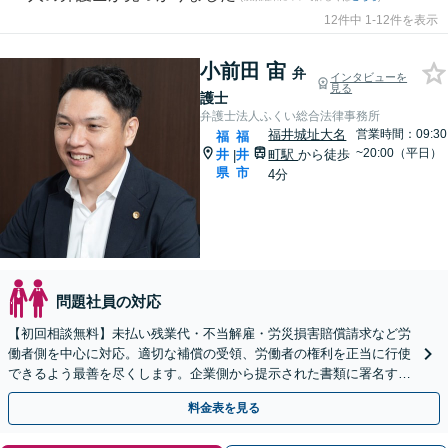
12件中 1-12件を表示
小前田 宙
弁
インタビューを
見る
護士
弁護士法人ふくい総合法律事務所
福井城址大名
営業時間：09:30
福
福
~20:00（平日）
井
井
町駅
から徒歩
|
県
市
4分
問題社員の対応
【初回相談無料】未払い残業代・不当解雇・労災損害賠償請求など労
働者側を中心に対応。適切な補償の受領、労働者の権利を正当に行使
できるよう最善を尽くします。企業側から提示された書類に署名する
前にご相談ください【福井駅7分】【完全個室で対応】
料金表を見る