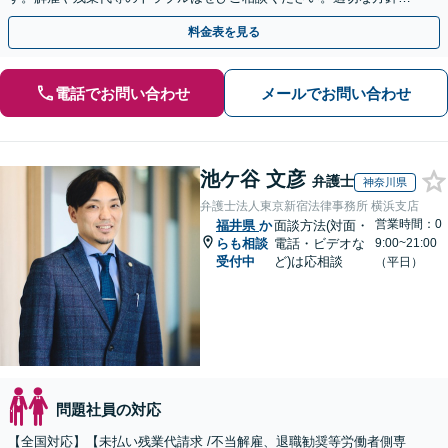
ご提示し、納得できる解決を目指します。
料金表を見る
電話でお問い合わせ
メールでお問い合わせ
池ケ谷 文彦
弁護士
神奈川県
弁護士法人東京新宿法律事務所 横浜支店
営業時間：0
福井県
か
面談方法(対面・
らも相談
電話・ビデオな
9:00~21:00
受付中
ど)は応相談
（平日）
問題社員の対応
【全国対応】【未払い残業代請求 /不当解雇、退職勧奨等労働者側専