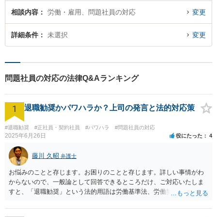
相談内容
労働・雇用、問題社員の対応
変更
詳細条件
未選択
変更
問題社員の対応の法律Q&Aランキング
1
退職勧奨かパワハラか？上司の発言と法的対応策
#退職勧奨
#正社員・契約社員
#パワハラ
#問題社員の対応
2025年6月26日
役にたった
4
藤川 久昭
弁護士
お悩みのことと存じます。お困りのことと存じます。詳しい事情がわ
からないので、一般論として回答できるところだけ、ご対応いたしま
すと、「退職勧奨」という法的用語は労働基準法、労働契約法上は存
在しないのです。法的に違法な退職勧奨・強要といえるためには、退
職を求めただけではなく、本人が退職を明確に拒否しているにもかか