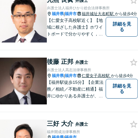
弁護士
弁護士法人福井ひかり総合法律事務所
福井県
福井市
福井城址大名町駅
から徒歩4分
|
【仁愛女子高校駅近く】【地
詳細を見
域に根ざした弁護士】ホワイ
る
トボードで分かりやすく，納
得と安心をご提供します。企
業法務／労働問題／交通事故
／相続問題／離婚問題など、
後藤 正邦
幅広く対応可能。【明確な料
弁護士
金体系】法律トラブルでお悩
弁護士法人高志法律事務所
むの方は、お気軽にご相談く
福井県
福井市
仁愛女子高校駅
から徒歩4分
|
ださい。
【福井駅徒歩15分】【企業法
詳細を見
務／相続／不動産に精通】福
る
井にゆかりある弁護士が、皆
様の抱える問題に誠心誠意取
り組みます。公正な社会を目
指します。ぜひお気軽にご相
三好 大介
談ください。【著書多数】
弁護士
福井開成法律事務所
福井県
福井市
|