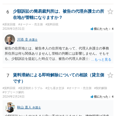
り、これまで繰り返し賃料滞納があったりすると、 信頼関係が破壊さ
れたと評価され、来月払えるからと言って、大家があなたとの賃貸借
契約が解約できることに変わりなくなってしまうからです。 そのよう
6
少額訴訟の簡易裁判所は、被告の代理弁護士の所
な場合、相手が、「もう出て行って欲しい」と考えていれば、引き続
在地が管轄になりますか？
き居住する前提での和解は難しい可能性があります。 ２・弁護士が事
#原状回復
#オーナー・売主側
#賃料回収
件の見通しをたてるにも、賃料滞納状況で見立てが変わりますし、そ
2026年3月31日
役にたった
4
もそも賃料滞納状況によってはご希望に沿える活動を保障できず、 依
頼を受けられないかもしれないです。依頼を受けるにしても厳しめの
川添 圭
弁護士
リスクを踏まえた上でのものとなる可能性があります。 定型的な事件
依頼となるかもわからず、着手金額もなんともいえないと思います。
被告の住所地とは、被告本人の住所地であって、代理人弁護士の事務
複数事務所にあたり、着手金額を確認されるとよいと思います。 ３・
所住所は何ら関係ありませんし管轄の判断には影響しません。そもそ
弁護士が依頼を受ければ代わりに裁判所とのやりとりを行うことが可
も、少額訴訟を提起した時点では、被告の代理人弁護士には民事訴訟
能です。双方に弁護士がついていればウェブ会議で裁判を実施する場
法の訴訟代理人としての地位はまだないからです。
合もあるでしょう。 ただし、ご本人さんも同行してもらう必要が和解
協議の場合だとあると思います。
7
賃料滞納による即時解除についての相談（貸主側
です）
#賃料回収
#賃貸契約トラブル
#立ち退き交渉
#オーナー・売主側
#契約解除
#サブリース解約
2024年2月24日
役にたった
4
秋山 直人
弁護士