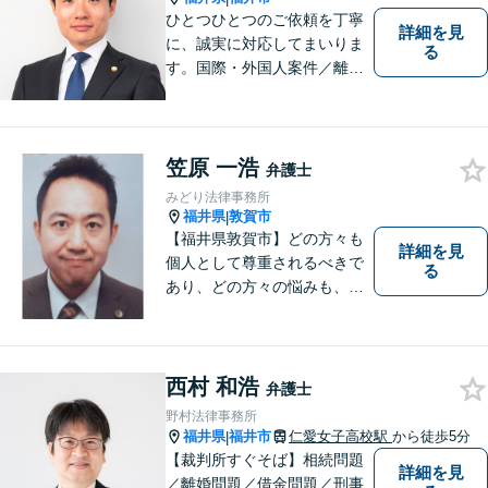
ひとつひとつのご依頼を丁寧
詳細を見
に、誠実に対応してまいりま
る
す。国際・外国人案件／離
婚・男女問題／インターネッ
ト関連問題／企業法務・顧問
弁護士／借金／相続／交通事
故／刑事弁護・犯罪被害者な
笠原 一浩
弁護士
ど、幅広く対応可能。お気軽
みどり法律事務所
にご相談ください。
福井県
敦賀市
|
【福井県敦賀市】どの方々も
詳細を見
個人として尊重されるべきで
る
あり、どの方々の悩みも、そ
れぞれ丁寧に、かつ迅速に、
解決が図られる必要がありま
す。 また、言葉の壁や専門知
識の壁も越えて、解決が図ら
西村 和浩
弁護士
れる必要があります。
野村法律事務所
福井県
福井市
仁愛女子高校駅
から徒歩5分
|
【裁判所すぐそば】相続問題
詳細を見
／離婚問題／借金問題／刑事