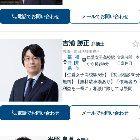
の対応はお任せ！」不動産絡みの相
続・相続放棄ご相談ください
電話でお問い合わせ
メールでお問い合わせ
吉浦 勝正
弁護士
吉浦・前田法律事務所
福
福
仁愛女子高校駅
営業時間：本
井
井
|
日定休日
から徒歩5分
県
市
【仁愛女子高校駅5分】【初回相談30分
無料】【無料駐車場あり】「依頼者の
利益を一番に」相談に際しては疑問に
答えるだけでなく、プラスアルファで
何かを持ち帰っていただきたいと考え
ております。企業法務/債権回収/離婚問
電話でお問い合わせ
メールでお問い合わせ
題【当日・夜間・土日対応可（要相
談）】
光照 良眞