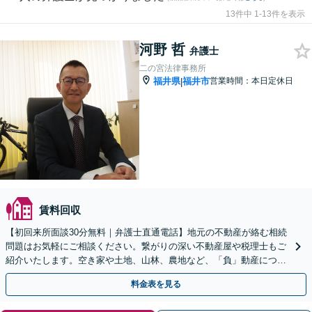
13件中 1-13件を表示
河野 哲
弁護士
二の宮法律事務所
福井県
福井市
営業時間：本日定休日
|
賃料回収
【初回来所面談30分無料｜弁護士直通電話】地元の不動産が絡む相続
問題はお気軽にご相談ください。繋がりの深い不動産屋や税理士もご
紹介いたします。空き家や土地、山林、農地など、「負」動産につい
ても、解決策を検討してまいります【駐車場あり】
料金表を見る