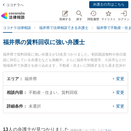
弁護士の方はこちら
ココナラへ
投稿する
探す
閲覧履歴
マイリスト
ログイン
ココナラ法律相談
福井県で法律相談できる弁護士
福井県で不動産・住
福井県の賃料回収に強い弁護士
福井県で賃料回収に強い弁護士が13名見つかりました。初回面談無料や休日面
談に対応している弁護士なども掲載中。さらに福井市や敦賀市、小浜市などの
地域条件で弁護士を絞り込めます。不動産・住まいに関係する立ち退き交渉や
家賃交渉、不動産契約解除等の細かな分野での絞り込み検索もでき便利です。
特に二の宮法律事務所の河野 哲弁護士や剱法律事務所の宮本 崇史弁護士、弁護
エリア
福井県
変更
士法人ふくい総合法律事務所の小前田 宙弁護士のプロフィール情報や弁護士費
用、強みなどが注目されています。『福井県で土日や夜間に発生した賃料回収
相談内容
不動産・住まい、賃料回収
変更
のトラブルを今すぐに弁護士に相談したい』『賃料回収のトラブル解決の実績
豊富な近くの弁護士を検索したい』『初回相談無料で賃料回収を法律相談でき
る福井県内の弁護士に相談予約したい』などでお困りの相談者さんにおすすめ
詳細条件
未選択
変更
です。
13
人の弁護士が見つかりました
(検索結果について詳しくは
こちら
)