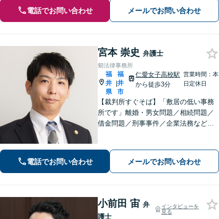
電話でお問い合わせ
メールでお問い合わせ
宮本 崇史
弁護士
剱法律事務所
福
福
仁愛女子高校駅
営業時間：本
井
井
|
日定休日
から徒歩3分
県
市
【裁判所すぐそば】「敷居の低い事務
所です」離婚・男女問題／相続問題／
借金問題／刑事事件／企業法務など、
個人・法人問わずさまざまな事案に対
応可。依頼者さまのご希望を叶えられ
るよう尽力いたします【法テラス利用
電話でお問い合わせ
メールでお問い合わせ
可】【完全個室】【夜間・休日面談】
小前田 宙
弁
インタビューを
見る
護士