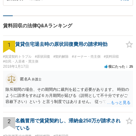
賃料回収の法律Q&Aランキング
1
賃貸住宅退去時の原状回復費用の請求時効
#賃貸契約トラブル
#原状回復
#契約解除
#オーナー・売主側
#賃料回収
#住民・入居者・買主側
2018年1月17日
役にたった
25
匿名A
弁護士
除斥期間の場合、その期間内に裁判を起こす必要があります。 時効の
ように請求をすれば６カ月期間が延びる（説明として不十分ですがご
容赦下さい）という と言う制度ではありません。 従って、理論上は１
年経過していますので、既に支払義務はありません。
2
名義冒用で賃貸契約し、滞納金250万が請求され
ている