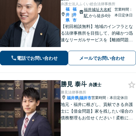
弁護士法人ふくい総合法律事務所
福
福
福井城址大名町
営業時間：
井
井
|
本日定休日
駅
から徒歩4分
県
市
【初回相談無料】地域のインフラとな
る法律事務所を目指して、的確かつ迅
速なリーガルサービスを【離婚問題】
相談実績100件越え。相手方との交渉は
お任せください【相続問題】福井密着
電話でお問い合わせ
メールでお問い合わせ
型事務所として地域特性を活かしたア
ドバイスを【福井駅7分】
勝見 泰斗
弁護士
勝見法律事務所
福井県
福井市
営業時間：本日定休日
|
地元・福井に根ざし、貢献できる弁護
士に【借金問題】家を残したい場合の
債務整理もお任せください！柔軟に対
応可能です「企業法務：未払い残業代
や不当解雇・退職勧奨など、労働問題