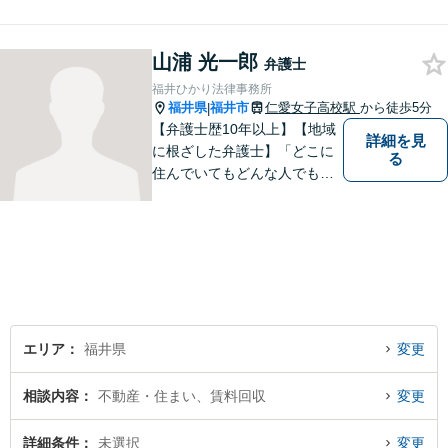
しまった時、「これは法律に
関係してくるのかな？」と疑
山浦 光一郎
問に思ったときには、迷わず
弁護士
すぐにご相談ください。一緒
福井ひかり法律事務所
に解決の方法を考えましょ
福井県
福井市
仁愛女子高校駅
から徒歩5分
|
う。
【弁護士歴10年以上】【地域
詳細を見
に根ざした弁護士】「どこに
る
住んでいてもどんな人でも等
しく最高の法的なサービスが
受けられる社会を作りた
い。」が理念です。【英語／
中国語対応】大都市に負けな
い質と幅の法的なサービスを
提供することを目指していま
す。
エリア
福井県
変更
相談内容
不動産・住まい、賃料回収
変更
詳細条件
未選択
変更