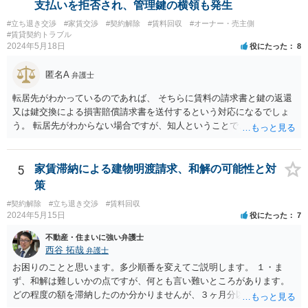
を示す同種賃貸物件の根拠資料などを提示してもらわないと判断でき
支払いを拒否され、管理鍵の横領も発生
ませんよね。ご相談者様のケースでは、こうした資料が示されていな
#立ち退き交渉
#家賃交渉
#契約解除
#賃料回収
#オーナー・売主側
いと思われることと、１０％が相当がどうかが分からないので、「不
#賃貸契約トラブル
相当」という判断ができないから賃料増額には応じないという主張が
2024年5月18日
役にたった
8
できます。 なお、賃貸借契約書には「家賃の変更は貸主・借主間の合
意の上で行う」という特約があるとのことですが、最高裁判例（S56.
匿名A
弁護士
4.20）では、このような特約があっても協議を経ない増額請求も有効
とされているため（本当に賃料が不相当であれば特約に拘束されるの
転居先がわかっているのであれば、 そちらに賃料の請求書と鍵の返還
は不合理だからという考え方です。「契約条件にかかわらず」とはそ
又は鍵交換による損害賠償請求書を送付するという対応になるでしょ
ういう意味です。）、契約違反だから増額には応じないという理論で
う。 転居先がわからない場合ですが、知人ということで、連絡がつく
はなく、上記のとおり、「不相当」かどうかが判断できないから、と
のであれば、そちらに連絡をしてという形ですが、知人間ということ
いう理論になると思います。 そして、法律上、増額協議が整わない場
で、適切な対応が望めない場合は、債権回収を弁護士に依頼すること
合、増額を正当とする判決が確定するまでは相当な賃料（※現在の賃
をご検討ください。
5
家賃滞納による建物明渡請求、和解の可能性と対
料）を支払えば足りる、とされています。 もし、貸主が「現在の賃料
策
なら受け取らない」などと言った場合は、最寄りの法務局に現在の賃
#契約解除
#立ち退き交渉
#賃料回収
料を供託してください。賃料を支払わないと契約が解除される可能性
2024年5月15日
役にたった
7
がありますので、注意が必要です。
不動産・住まいに強い弁護士
西谷 拓哉
弁護士
お困りのことと思います。多少順番を変えてご説明します。 １・ま
ず、和解は難しいかの点ですが、何とも言い難いところがあります。
どの程度の額を滞納したのか分かりませんが、３ヶ月分以上滞納した