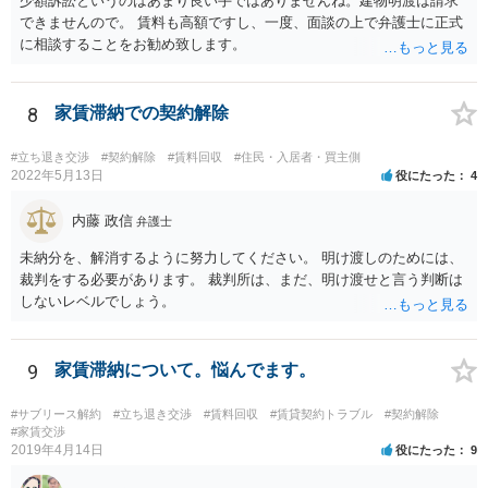
少額訴訟というのはあまり良い手ではありませんね。建物明渡は請求
できませんので。 賃料も高額ですし、一度、面談の上で弁護士に正式
に相談することをお勧め致します。
8
家賃滞納での契約解除
#立ち退き交渉
#契約解除
#賃料回収
#住民・入居者・買主側
2022年5月13日
役にたった
4
内藤 政信
弁護士
未納分を、解消するように努力してください。 明け渡しのためには、
裁判をする必要があります。 裁判所は、まだ、明け渡せと言う判断は
しないレベルでしょう。
9
家賃滞納について。悩んでます。
#サブリース解約
#立ち退き交渉
#賃料回収
#賃貸契約トラブル
#契約解除
#家賃交渉
2019年4月14日
役にたった
9