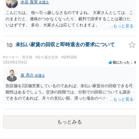
水谷 真実
弁護士
こんにちは。 他へ引っ越しなさるのですよね。 大家さんとしては、こ
のままだと、連絡がつかなくなったり、裁判で請求することは避けた
いはずです。 多分、大家さんは応じてくれますよ。
10
未払い家賃の回収と即時退去の要求について
#オーナー・売主側
#立ち退き交渉
#賃料回収
2024年2月6日
役にたった
4
泉 亮介
弁護士
別店舗を2店舗営業しているのであれば、未払い家賃分の回収できる可
能性はあるでしょう。交渉の段階では、分割での回収についても譲歩
できるのであれば、月々の支払い額、滞った場合のペナルティ等を定
め合意書を交わしておくと良いでしょう。 まず内容証明と裁判外交渉
で行い、相手方の対応次第では訴訟を検討するという形の方が、交渉
で解決した場合弁護士費用も安くなるためで良いかと思われます。
もっとみる