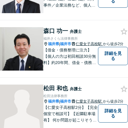
る
事件／企業法務など、個人・
法人問わず幅広く対応可。一
つ一つの事件に丁寧に対応す
ることを心がけております。
森口 功一
お気軽にご相談ください。
弁護士
【法テラス利用可】【完全個
福井さくら法律事務所
室】【夜間・休日面談可】
福井県
福井市
仁愛女子高校駅
から徒歩2分
|
【借金・債務整理に注力】
詳細を見
【個人の方は初回相談30分無
る
料】約20年間、借金・債務整
理の案件を多数扱ってまいり
ました。当分野でお困りの方
は、是非、福井さくら法律事
松田 和也
務所にお越しください。経験
弁護士
と信頼による手厚いサポート
松田法律事務所
をさせていただきます。
福井県
福井市
仁愛女子高校駅
から徒歩2分
|
【仁愛女子高校駅2分】【完全
詳細を見
個室で相談可】【近隣駐車場
る
有】 何か問題が起こりそうと
感じた時、何か問題を抱えて