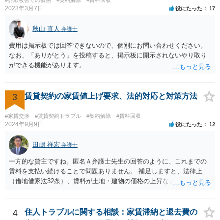
#詐欺被害での債務
#契約解除
#賃料回収
2023年3月7日
役にたった
17
秋山 直人
弁護士
費用は掲示板では回答できないので、個別にお問い合わせください。
なお、「ありがとう」を投稿すると、掲示板に開示されないやり取り
ができる機能があります。
3
賃貸契約の家賃値上げ要求、法的対応と対策方法
#家賃交渉
#賃貸契約トラブル
#契約解除
#賃料回収
2024年9月9日
役にたった
12
田嶋 祥宏
弁護士
一方的な貸主ですね。匿名Ａ弁護士先生の回答のように、これまでの
賃料を支払い続けることで問題ありません。 補足しますと、法律上
（借地借家法32条）、賃料が土地・建物の価格の上昇などの経済事情
の変動や、近隣の同種建物の賃料と比較して「不相当となったとき」
は、「契約条件にかかわらず」、当事者は賃料の増減を請求できる、
とされています。 「不相当」かどうかは、貸主から、近隣相場の上昇
4
住人トラブルに関する相談：家賃滞納と退去費の