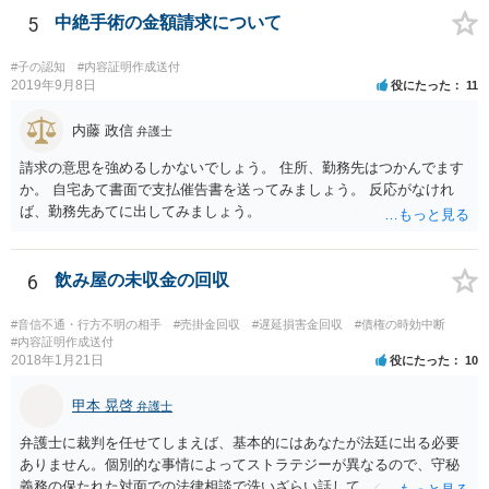
まあるため、少額訴訟につき前向きに検討して良いかと思います。
5
中絶手術の金額請求について
#子の認知
#内容証明作成送付
2019年9月8日
役にたった
11
内藤 政信
弁護士
請求の意思を強めるしかないでしょう。 住所、勤務先はつかんでます
か。 自宅あて書面で支払催告書を送ってみましょう。 反応がなけれ
ば、勤務先あてに出してみましょう。
6
飲み屋の未収金の回収
#音信不通・行方不明の相手
#売掛金回収
#遅延損害金回収
#債権の時効中断
#内容証明作成送付
2018年1月21日
役にたった
10
甲本 晃啓
弁護士
弁護士に裁判を任せてしまえば、基本的にはあなたが法廷に出る必要
ありません。個別的な事情によってストラテジーが異なるので、守秘
義務の保たれた対面での法律相談で洗いざらい話して、ベストな方法