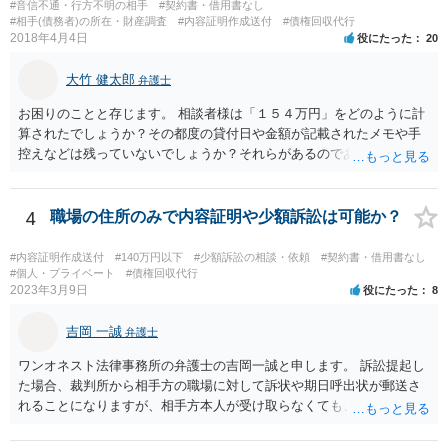
#音信不通・行方不明の相手
#契約書・借用書なし
#相手(債務者)の所在・財産調査
#内容証明作成送付
#債権回収代行
2018年4月4日
役にたった
20
大竹 健太郎
弁護士
お困りのことと存じます。 相談者様は「１５４万円」をどのように計
算されたでしょうか？その都度の貸付日や金額が記載されたメモや手
控えなどは残っていないでしょうか？それらがあるのであればメール
と共に証拠として用いることが可能です。メールについては内容次第
です。 彼の住所については住民票上の住所であれば調査することは可
能です。 弁護士に依頼した際の費用にいては現在弁護士費用が自由化
4
職場の住所のみで内容証明や少額訴訟は可能か？
されており法律事務所によって異なりますので、あくまで目安となり
ますが、交渉を依頼すると①着手金が請求額×8％or10万円の高い方、
#内容証明作成送付
#140万円以下
#少額訴訟の相談・依頼
#契約書・借用書なし
②成功報酬が16％、③実費というところでしょうか。法律事務所によ
#個人・プライベート
#債権回収代行
2023年3月9日
役にたった
8
っては別途日当を請求するところもあると思います。 勝訴の見込みや
回収の見込み、私にご依頼いただいた場合の費用については、詳細を
吉岡 一誠
お伺いできればお伝えさせていただきますので、宜しければ、個別に
弁護士
ご連絡頂けますと幸いです。 宜しくお願い致します。
ワンオネスト法律事務所の弁護士の吉岡一誠と申します。 訴訟提起し
た場合、裁判所から相手方の職場に対して訴状や期日呼出状が郵送さ
れることになりますが、相手方本人が受け取らなくても、勤務先の他
の従業員等が受け取ることで送達完了となり、裁判手続を開始できる
可能性があります。 諦めずに追及を続けることで回収に至ることはま