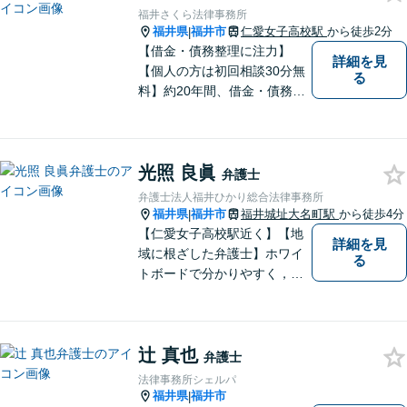
ど、幅広く対応可能。お気軽
福井さくら法律事務所
にご相談ください。
福井県
福井市
仁愛女子高校駅
から徒歩2分
|
【借金・債務整理に注力】
詳細を見
【個人の方は初回相談30分無
る
料】約20年間、借金・債務整
理の案件を多数扱ってまいり
ました。当分野でお困りの方
は、是非、福井さくら法律事
光照 良眞
務所にお越しください。経験
弁護士
と信頼による手厚いサポート
弁護士法人福井ひかり総合法律事務所
をさせていただきます。
福井県
福井市
福井城址大名町駅
から徒歩4分
|
【仁愛女子高校駅近く】【地
詳細を見
域に根ざした弁護士】ホワイ
る
トボードで分かりやすく，納
得と安心をご提供します。企
業法務／労働問題／交通事故
／相続問題／離婚問題など、
辻 真也
幅広く対応可能。【明確な料
弁護士
金体系】法律トラブルでお悩
法律事務所シェルパ
むの方は、お気軽にご相談く
福井県
福井市
|