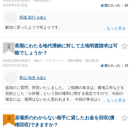
#内容証明作成送付
#連帯保証人
2019年5月26日
役にたった
22
馬場 龍行
弁護士
解決に至ったようで何よりです。
2
長期にわたる地代滞納に対して土地明渡請求は可
能でしょうか？
#内容証明作成送付
#個人・プライベート
#契約解除・契約取消
2021年3月18日
役にたった
13
青山 知史
弁護士
追加のご質問、拝見いたしました。 ご指摘の条文は、農地工作などを
目的とした「小作権」という別の権利に関する規定ですので、今回の
場合には、適用はないかと思われます。 今回の争点はあくまで、明け
渡し請求の前提となる、賃貸借契約が有効に解除されているか否かに
なりますが、複数の先生方も述べておられる通り、一般的に解除が認
められる事案と比べても、今回は賃料未払の期間が長いですので、ご
3
居場所のわからない相手に貸したお金を回収(債
記載の事情だけを踏まえれば、解除に基づく明渡しが認められる見込
権回収)できますか？
みはある事案かと思われます。