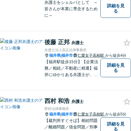
ださい。
弁護士をシェルパとして ～
詳細を見
皆さんが本業に専念するため
る
に～
後藤 正邦
弁護士
弁護士法人高志法律事務所
福井県
福井市
仁愛女子高校駅
から徒歩4分
|
【福井駅徒歩15分】【企業法
詳細を見
務／相続／不動産に精通】福
る
井にゆかりある弁護士が、皆
様の抱える問題に誠心誠意取
り組みます。公正な社会を目
指します。ぜひお気軽にご相
西村 和浩
談ください。【著書多数】
弁護士
野村法律事務所
福井県
福井市
仁愛女子高校駅
から徒歩5分
|
【裁判所すぐそば】相続問題
詳細を見
／離婚問題／借金問題／刑事
る