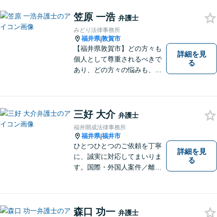
笠原 一浩
弁護士
みどり法律事務所
福井県
敦賀市
|
【福井県敦賀市】どの方々も
詳細を見
個人として尊重されるべきで
る
あり、どの方々の悩みも、そ
れぞれ丁寧に、かつ迅速に、
解決が図られる必要がありま
す。 また、言葉の壁や専門知
識の壁も越えて、解決が図ら
三好 大介
弁護士
れる必要があります。
福井開成法律事務所
福井県
福井市
|
ひとつひとつのご依頼を丁寧
詳細を見
に、誠実に対応してまいりま
る
す。国際・外国人案件／離
婚・男女問題／インターネッ
ト関連問題／企業法務・顧問
弁護士／借金／相続／交通事
故／刑事弁護・犯罪被害者な
森口 功一
弁護士