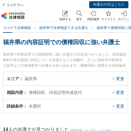
弁護士の方はこちら
ココナラへ
投稿する
探す
閲覧履歴
マイリスト
ログイン
ココナラ法律相談
福井県で法律相談できる弁護士
福井県で債権回収に
福井県の内容証明での債権回収に強い弁護士
福井県で内容証明での債権回収に強い弁護士が14名見つかりました。初回面談
無料や休日面談に対応している弁護士なども掲載中。さらに福井市や敦賀市、
小浜市などの地域条件で弁護士を絞り込めます。債権回収に関係する売掛金回
収や債権回収代行、債権の時効中断等の細かな分野での絞り込み検索もでき便
利です。特に吉浦・前田法律事務所の吉浦 勝正弁護士や勝見法律事務所の勝見
エリア
福井県
変更
泰斗弁護士、剱法律事務所の宮本 崇史弁護士のプロフィール情報や弁護士費
用、強みなどが注目されています。『福井県で土日や夜間に発生した内容証明
相談内容
債権回収、内容証明作成送付
変更
での債権回収のトラブルを今すぐに弁護士に相談したい』『内容証明での債権
回収のトラブル解決の実績豊富な近くの弁護士を検索したい』『初回相談無料
で内容証明での債権回収を法律相談できる福井県内の弁護士に相談予約した
詳細条件
未選択
変更
い』などでお困りの相談者さんにおすすめです。
14
人の弁護士が見つかりました
(検索結果について詳しくは
こちら
)