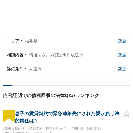
受けられる社会を作りた
い。」が理念です。【英語／
中国語対応】大都市に負けな
い質と幅の法的なサービスを
提供することを目指していま
す。
エリア
福井県
変更
相談内容
債権回収、内容証明作成送付
変更
詳細条件
未選択
変更
内容証明での債権回収の法律Q&Aランキング
1
息子の賃貸契約で緊急連絡先にされた親が負う法
的責任は？
#債権回収代行
#音信不通・行方不明の相手
#契約書・借用書なし