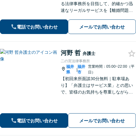
る法律事務所を目指して、的確かつ迅
速なリーガルサービスを【離婚問題】
相談実績100件越え。相手方との交渉は
お任せください【相続問題】福井密着
電話でお問い合わせ
メールでお問い合わせ
型事務所として地域特性を活かしたア
ドバイスを【福井駅7分】
河野 哲
弁護士
二の宮法律事務所
福井
福井
営業時間：05:00~22:00（平
|
県
市
日）
【初回来所面談30分無料｜駐車場あ
り】「弁護士はサービス業」との思い
で、皆様のお気持ちを尊重しながら解
決を目指しております。皆様からの感
謝のお声が何よりの励みです。お困り
事はお早めにご相談ください【弁護士
直通電話｜事前予約で夜間・休日可】
電話でお問い合わせ
メールでお問い合わせ
【完全個室】