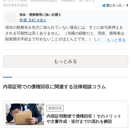
#クレジット会社
#内容証明作成送付
#強制執行・差し押さえ
2021年6月30日
役にたった
9
借金・債務整理に強い弁護士
米盛 太紀
弁護士
現在の勤務先を先方に知られていない場合には、すぐに給与差押えを
される可能性は高くありません。 （当職の経験だと、現状、債権者は
財産開示手続まで行わないことがほとんどです。） しかしながら、一
度判決が出ている以上、いつ強制執行が行われても不思議ではない状
況です。 そのため、分割払いが困難ということであれば破産や個人再
生も検討した方が良いと思います。 もっとも、無視をし続けたとして
もっとみる
も、刑事罰に問われることはありませんので、その点はご安心くださ
い。 どのような手続きを行うかは、相談者様の現在の生活状況等によ
っても異なりますので、まずはお近くの弁護士に法律相談することを
おすすめします。
内容証明での債権回収に関連する法律相談コラム
債権回収
内容証明郵便で債権回収！そのメリット
や文書作成・送付までの流れを解説