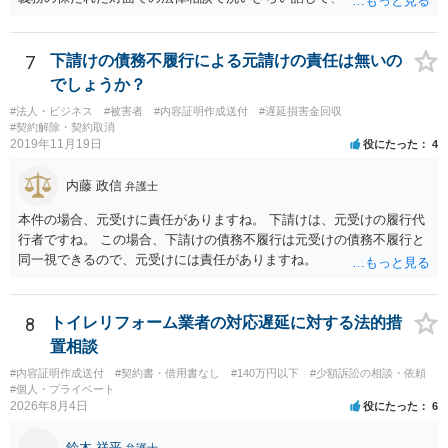
を検討してもらってください。
7
下請けの債務不履行による元請けの責任は無いの
でしょうか？
#法人・ビジネス
#被害者
#内容証明作成送付
#遅延損害金回収
#契約解除・契約取消
2019年11月19日
役にたった
4
内藤 政信
弁護士
本件の場合、元受けに責任がありますね。 下請けは、元受けの履行代
行者ですね。 この場合、下請けの債務不履行は元受けの債務不履行と
同一視できるので、元受けには責任がありますね。
8
トイレリフォーム業者の対応遅延に対する法的措
置相談
#内容証明作成送付
#契約書・借用書なし
#140万円以下
#少額訴訟の相談・依頼
#個人・プライベート
2026年8月4日
役にたった
6
鈴木 祥平