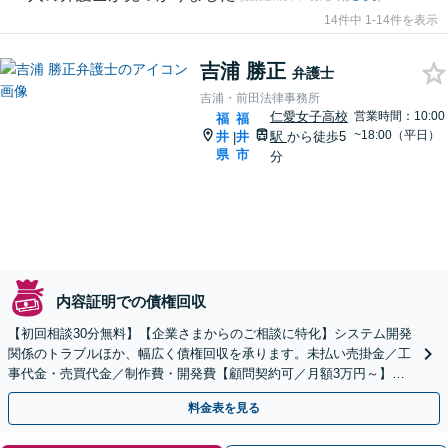
14件中 1-14件を表示
吉浦 勝正
弁護士
吉浦・前田法律事務所
仁愛女子高校
営業時間：10:00
福
福
~18:00（平日）
井
井
駅
から徒歩5
|
県
市
分
内容証明での債権回収
【初回相談30分無料】【企業さまからのご相談に特化】システム開発
関係のトラブルほか、幅広く債権回収を承ります。未払い売掛金／工
事代金・売買代金／制作費・開発費【顧問契約可／月額3万円～】
【無料駐車場あり】【当日・夜間・土日対応可（要相談）】
料金表を見る