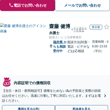
電話でお問い合わせ
メールでお問い合わせ
齋藤 健博
東京都
インタビュ
ーを見る
弁護士
銀座さいとう法律事務所
営業時間：0
福井県
か
面談方法(対面・
らも相談
電話・ビデオな
6:00~23:55
受付中
ど)は応相談
（平日）
内容証明での債権回収
【当日・休日・夜間相談可】債権をためない為の予防策と実際の回収
はお任せください。迅速に行動し丁寧に対応いたします。まずはお電
話ください。
事例を見る(1件)
料金表を見る