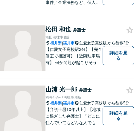
事件／企業法務など、個人・
法人問わず幅広く対応可。一
つ一つの事件に丁寧に対応す
ることを心がけております。
松田 和也
お気軽にご相談ください。
弁護士
【法テラス利用可】【完全個
松田法律事務所
室】【夜間・休日面談可】
福井県
福井市
仁愛女子高校駅
から徒歩2分
|
【仁愛女子高校駅2分】【完全
詳細を見
個室で相談可】【近隣駐車場
る
有】 何か問題が起こりそうと
感じた時、何か問題を抱えて
しまった時、「これは法律に
関係してくるのかな？」と疑
山浦 光一郎
問に思ったときには、迷わず
弁護士
すぐにご相談ください。一緒
福井ひかり法律事務所
に解決の方法を考えましょ
福井県
福井市
仁愛女子高校駅
から徒歩5分
|
う。
【弁護士歴10年以上】【地域
詳細を見
に根ざした弁護士】「どこに
る
住んでいてもどんな人でも等
しく最高の法的なサービスが