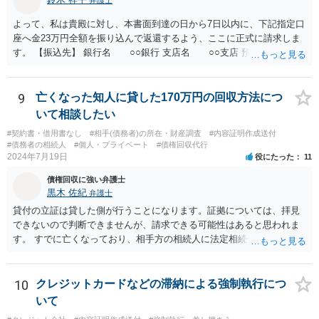
弁護士
よって、私は貴殿に対し、本書面到達の日から7日以内に、下記指定口
座へ金23万円全額を振り込んで返還するよう、ここに正式に請求しま
す。 【振込先】 銀行名 ○○銀行 支店名 ○○支店 預金種別 普通
口座番号 ○○○○○○○ 口座名義 ○○○○ 万一、上記期限までに返金がな
されない場合には、貴殿には任意に返金する意思がないものと判断
し、やむを得ず、返還金23万円及びこれに対する遅延損害金の支払い
9
亡くなった知人に貸した170万円の回収方法につ
を求める民事訴訟、支払督促その他必要な法的手続を直ちに講じま
いて相談したい
す。 その際には、訴訟に要する費用その他法令上認められる金員につ
#契約書・借用書なし
#相手(債務者)の所在・財産調査
#内容証明作成送付
いても併せて請求する予定ですので、あらかじめ申し添えます。 本件
#債務者の相続人
#個人・プライベート
#債権回収代行
は、貴殿自らが契約を解約したことによって生じた返還義務の履行を
2024年7月19日
役にたった
11
求めるものにすぎません。貴殿の仕入先との取引関係や返金時期など
債権回収に強い弁護士
の内部事情は、私に対する返還義務の発生や履行時期には何ら影響を
黒木 佐紀
弁護士
及ぼすものではありません。 これ以上、本件の解決を不必要に遅延さ
せることなく、誠意をもって速やかに返金手続を履行されるよう、強
貸付の立証は貸した側が行うことになります。証拠については、拝見
く求めます。 以上
できないので判断できませんが、請求できる可能性はあると思われま
す。 すでに亡くなっており、相手方の相続人に法定相続分に応じて請
求していくことになりますが、相続人が相続放棄すると請求すること
が難しくなります。 お早めに相続人に請求していくか、それが難しい
場合は、弁護士に相談されるのがよろしいかと思います。
10
クレジットカードなどの滞納による強制執行につ
いて