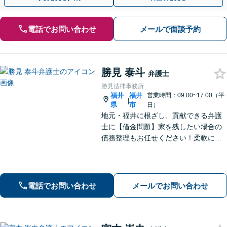
電話でお問い合わせ
メールで面談予約
勝見 泰斗
弁護士
勝見法律事務所
福井
福井
営業時間：09:00~17:00（平
|
県
市
日）
地元・福井に根ざし、貢献できる弁護
士に【借金問題】家を残したい場合の
債務整理もお任せください！柔軟に対
応可能です「企業法務：未払い残業代
や不当解雇・退職勧奨など、労働問題
の対応はお任せ！」不動産絡みの相
続・相続放棄ご相談ください
電話でお問い合わせ
メールでお問い合わせ