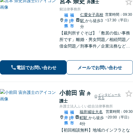
宮本 崇史
弁護士
剱法律事務所
仁愛女子高校
営業時間：09:30
福
福
~17:30（平日）
井
井
駅
から徒歩3
|
県
市
分
【裁判所すぐそば】「敷居の低い事務
所です」離婚・男女問題／相続問題／
借金問題／刑事事件／企業法務など、
個人・法人問わずさまざまな事案に対
応可。依頼者さまのご希望を叶えられ
るよう尽力いたします【法テラス利用
電話でお問い合わせ
メールでお問い合わせ
可】【完全個室】【夜間・休日面談】
小前田 宙
弁
インタビューを
見る
護士
弁護士法人ふくい総合法律事務所
福井城址大名
営業時間：09:30
福
福
~20:00（平日）
井
井
町駅
から徒歩
|
県
市
4分
【初回相談無料】地域のインフラとな