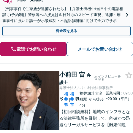
【刑事事件でご家族が逮捕されたら】【弁護士待機中/当日中の電話相
談可(予約制)】警察署への接見は即日対応のスピード重視、逮捕・刑
事事件に強い弁護士が示談成功・不起訴(減刑)に向けて全力でサポー
トします。【加害者側の相談専門】
料金表を見る
電話でお問い合わせ
メールでお問い合わせ
小前田 宙
弁
インタビューを
見る
護士
弁護士法人ふくい総合法律事務所
福井城址大名
営業時間：09:30
福
福
~20:00（平日）
井
井
町駅
から徒歩
|
県
市
4分
【初回相談無料】地域のインフラとな
る法律事務所を目指して、的確かつ迅
速なリーガルサービスを【離婚問題】
相談実績100件越え。相手方との交渉は