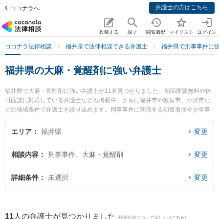
弁護士の方はこちら
ココナラへ
投稿する
探す
閲覧履歴
マイリスト
ログイン
ココナラ法律相談
福井県で法律相談できる弁護士
福井県で刑事事件に
福井県の大麻・覚醒剤に強い弁護士
福井県で大麻・覚醒剤に強い弁護士が11名見つかりました。初回面談無料や休
日面談に対応している弁護士なども掲載中。さらに福井市や敦賀市、小浜市な
どの地域条件で弁護士を絞り込めます。刑事事件に関係する加害者側や少年事
件、再犯・前科あり等の細かな分野での絞り込み検索もでき便利です。特に弁
護士法人ふくい総合法律事務所の小前田 宙弁護士や二の宮法律事務所の河野 哲
エリア
福井県
変更
弁護士、勝見法律事務所の勝見 泰斗弁護士のプロフィール情報や弁護士費用、
強みなどが注目されています。『福井県で土日や夜間に発生した大麻・覚醒剤
相談内容
刑事事件、大麻・覚醒剤
変更
のトラブルを今すぐに弁護士に相談したい』『大麻・覚醒剤のトラブル解決の
実績豊富な近くの弁護士を検索したい』『初回相談無料で大麻・覚醒剤を法律
相談できる福井県内の弁護士に相談予約したい』などでお困りの相談者さんに
詳細条件
未選択
変更
おすすめです。
11
人の弁護士が見つかりました
(検索結果について詳しくは
こちら
)