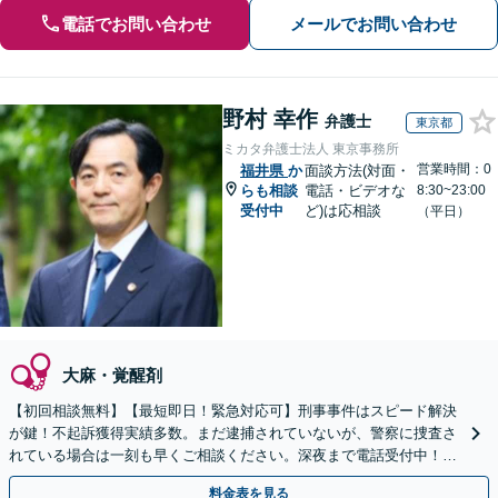
電話でお問い合わせ
メールでお問い合わせ
野村 幸作
弁護士
東京都
ミカタ弁護士法人 東京事務所
営業時間：0
福井県
か
面談方法(対面・
らも相談
電話・ビデオな
8:30~23:00
受付中
ど)は応相談
（平日）
大麻・覚醒剤
【初回相談無料】【最短即日！緊急対応可】刑事事件はスピード解決
が鍵！不起訴獲得実績多数。まだ逮捕されていないが、警察に捜査さ
れている場合は一刻も早くご相談ください。深夜まで電話受付中！痴
漢／盗撮／のぞき／その他性犯罪など
料金表を見る