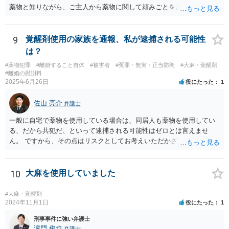
薬物と知りながら、ご主人から薬物に関して頼みごとをされてそれに
応じたなどの事情があれば頼み事の内容如何では共犯を疑わる可能性
があると思います。少なくとも警察から参考人として事情聴取は受け
ると思います。 思うということ以上に確定的な回答をすることは難し
9
覚醒剤使用の家族を通報、私が逮捕される可能性
いです。 回答になっているかどうか不明ですが、よろしくお願いいた
は？
します。
#薬物犯罪
#離婚すること自体
#被害者
#冤罪・無実・正当防衛
#大麻・覚醒剤
#離婚の慰謝料
2025年6月26日
役にたった
1
佐山 亮介
弁護士
一般に自宅で薬物を使用している場合は、同居人も薬物を使用してい
る、だから共犯だ、といって逮捕される可能性はゼロとは言えませ
ん。 ですから、その点はリスクとしてお考えいただかざるを得ないと
思います。 離婚を見越し、かつ通報もしたいということであれば、弁
護士の支援はほぼ必須と思っていただいた方が良いと考えます。 弁護
士費用の確保（場合によっては法テラスの利用）、ご主人が逮捕され
10
大麻を使用していました
た後に身を隠すためのシェルターや転居先の確保調整を行い、タイミ
ングを見計らって弁護士同席で警察に相談しに行き、以後はシェルタ
#大麻・覚醒剤
ーに身を隠しながら離婚調停・離婚訴訟を進めていくのが良いと考え
2024年11月1日
役にたった
1
ます。
刑事事件に強い弁護士
濵門 俊也
弁護士