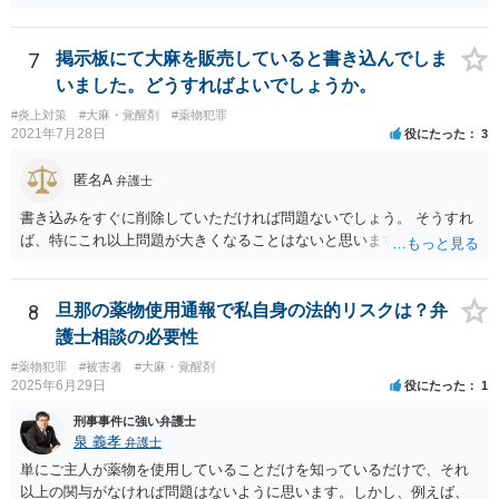
宅捜索ですね。
7
掲示板にて大麻を販売していると書き込んでしま
いました。どうすればよいでしょうか。
#炎上対策
#大麻・覚醒剤
#薬物犯罪
2021年7月28日
役にたった
3
匿名A
弁護士
書き込みをすぐに削除していただければ問題ないでしょう。 そうすれ
ば、特にこれ以上問題が大きくなることはないと思いますよ。
8
旦那の薬物使用通報で私自身の法的リスクは？弁
護士相談の必要性
#薬物犯罪
#被害者
#大麻・覚醒剤
2025年6月29日
役にたった
1
刑事事件に強い弁護士
泉 義孝
弁護士
単にご主人が薬物を使用していることだけを知っているだけで、それ
以上の関与がなければ問題はないように思います。しかし、例えば、