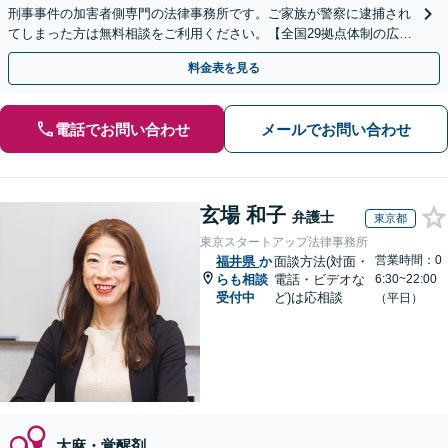
刑事事件の加害者側専門の法律事務所です。ご家族が警察に逮捕され
てしまった方は無料相談をご利用ください。【全国29拠点体制の広域
対応】【弁護士待機中/当日中の電話相談可(予約制)】
料金表を見る
電話でお問い合わせ
メールでお問い合わせ
玄場 和子
弁護士
東京都
東京スタートアップ法律事務所
営業時間：0
福井県
か
面談方法(対面・
らも相談
電話・ビデオな
6:30~22:00
受付中
ど)は応相談
（平日）
大麻・覚醒剤