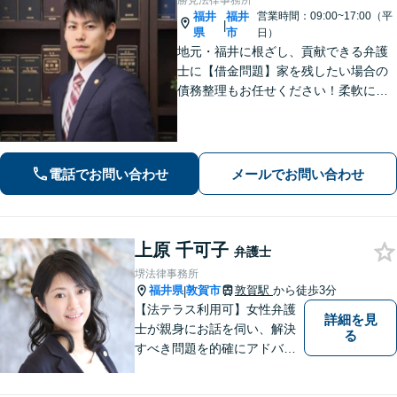
勝見法律事務所
福井
福井
営業時間：09:00~17:00（平
|
県
市
日）
地元・福井に根ざし、貢献できる弁護
士に【借金問題】家を残したい場合の
債務整理もお任せください！柔軟に対
応可能です「企業法務：未払い残業代
や不当解雇・退職勧奨など、労働問題
の対応はお任せ！」不動産絡みの相
続・相続放棄ご相談ください
電話でお問い合わせ
メールでお問い合わせ
上原 千可子
弁護士
堺法律事務所
福井県
敦賀市
敦賀駅
から徒歩3分
|
【法テラス利用可】女性弁護
詳細を見
士が親身にお話を伺い、解決
る
すべき問題を的確にアドバイ
スします。交通事故、離婚や
不倫などの男女トラブルのほ