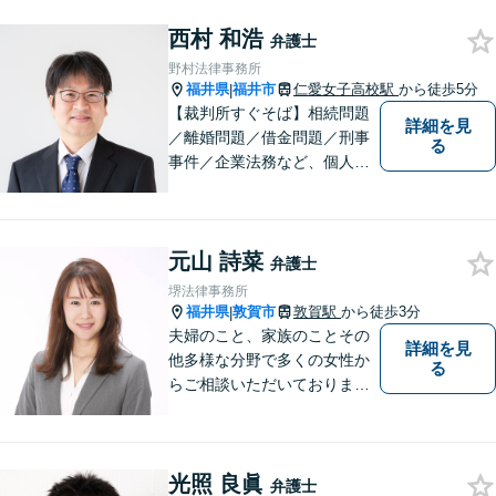
か、幅広い分野の豊富な解決
西村 和浩
実績があります。まずはお気
弁護士
軽にお問い合わせください。
野村法律事務所
福井県
福井市
仁愛女子高校駅
から徒歩5分
|
【裁判所すぐそば】相続問題
詳細を見
／離婚問題／借金問題／刑事
る
事件／企業法務など、個人・
法人問わず幅広く対応可。一
つ一つの事件に丁寧に対応す
ることを心がけております。
元山 詩菜
お気軽にご相談ください。
弁護士
【法テラス利用可】【完全個
堺法律事務所
室】【夜間・休日面談可】
福井県
敦賀市
敦賀駅
から徒歩3分
|
夫婦のこと、家族のことその
詳細を見
他多様な分野で多くの女性か
る
らご相談いただいておりま
す。まずは、「少し聞いてみ
たい」という軽い気持ちでご
相談ください。法テラス利用
光照 良眞
により3回まで無料相談対応可
弁護士