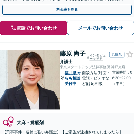
動を行います。
料金表を見る
電話でお問い合わせ
メールでお問い合わせ
藤原 尚子
兵庫県
インタビュ
ーを見る
弁護士
東京スタートアップ法律事務所 神戸支店
営業時間：0
福井県
か
面談方法(対面・
らも相談
電話・ビデオな
6:30~22:00
受付中
ど)は応相談
（平日）
大麻・覚醒剤
【刑事事件・逮捕に強い弁護士】【ご家族が逮捕されてしまったら】