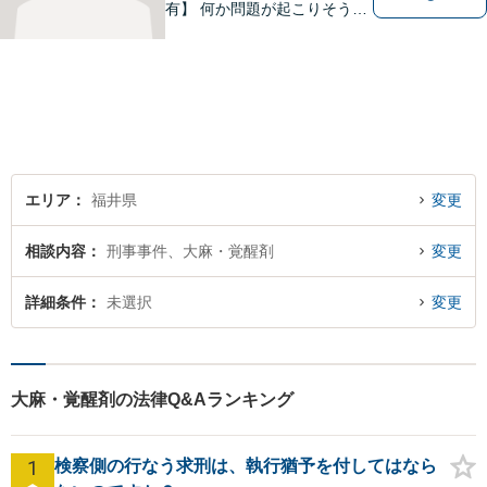
有】 何か問題が起こりそうと
感じた時、何か問題を抱えて
しまった時、「これは法律に
関係してくるのかな？」と疑
問に思ったときには、迷わず
すぐにご相談ください。一緒
に解決の方法を考えましょ
う。
エリア
福井県
変更
相談内容
刑事事件、大麻・覚醒剤
変更
詳細条件
未選択
変更
大麻・覚醒剤の法律Q&Aランキング
1
検察側の行なう求刑は、執行猶予を付してはなら