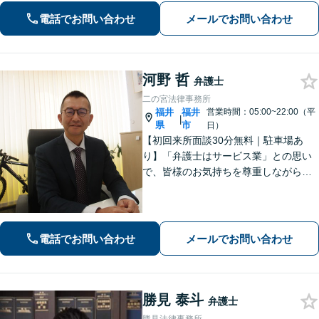
お任せください【相続問題】福井密着
電話でお問い合わせ
メールでお問い合わせ
型事務所として地域特性を活かしたア
ドバイスを【福井駅7分】
河野 哲
弁護士
二の宮法律事務所
福井
福井
営業時間：05:00~22:00（平
|
県
市
日）
【初回来所面談30分無料｜駐車場あ
り】「弁護士はサービス業」との思い
で、皆様のお気持ちを尊重しながら解
決を目指しております。皆様からの感
謝のお声が何よりの励みです。お困り
事はお早めにご相談ください【弁護士
直通電話｜事前予約で夜間・休日可】
電話でお問い合わせ
メールでお問い合わせ
【完全個室】
勝見 泰斗
弁護士