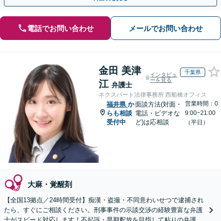
電話でお問い合わせ
メールでお問い合わせ
金田 美津
千葉県
インタビュ
ーを見る
江
弁護士
ネクスパート法律事務所 西船橋オフィス
営業時間：0
福井県
か
面談方法(対面・
らも相談
電話・ビデオな
9:00~21:00
受付中
ど)は応相談
（平日）
大麻・覚醒剤
【全国13拠点／24時間受付】痴漢・盗撮・不同意わいせつで逮捕され
たら、すぐにご相談ください。刑事事件の示談交渉の経験豊富な弁護
士がスピード対応します！不起訴・早期釈放を目指して粘りの弁護活