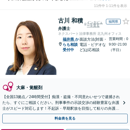
11件中 1-11件を表示
古川 和積
福岡県
インタビュ
ーを見る
弁護士
ネクスパート法律事務所 北九州オフィス
営業時間：0
福井県
か
面談方法(対面・
らも相談
電話・ビデオな
9:00~21:00
受付中
ど)は応相談
（平日）
大麻・覚醒剤
【全国13拠点／24時間受付】痴漢・盗撮・不同意わいせつで逮捕され
たら、すぐにご相談ください。刑事事件の示談交渉の経験豊富な弁護
士がスピード対応します！不起訴・早期釈放を目指して粘りの弁護活
動を行います。
料金表を見る