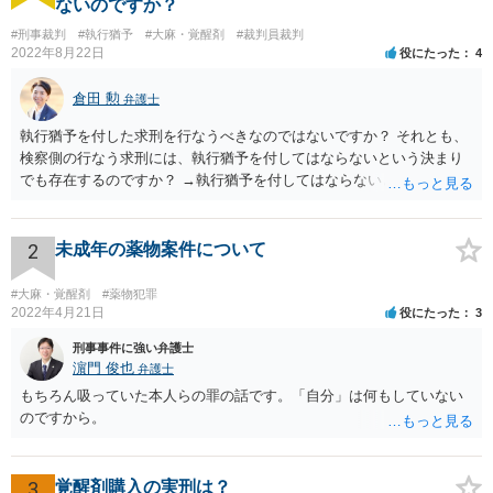
ないのですか？
#刑事裁判
#執行猶予
#大麻・覚醒剤
#裁判員裁判
2022年8月22日
役にたった
4
倉田 勲
弁護士
執行猶予を付した求刑を行なうべきなのではないですか？ それとも、
検察側の行なう求刑には、執行猶予を付してはならないという決まり
でも存在するのですか？ →執行猶予を付してはならないという決まり
はないはずです。 逆に決まりがない以上検察が行う求刑内容ついては
検察サイドに裁量があります。検察側に裁量がある求刑内容について
どうすべきかをこの場で尋ねられても、弁護人サイドとしてはお答え
2
未成年の薬物案件について
しようがありません。
#大麻・覚醒剤
#薬物犯罪
2022年4月21日
役にたった
3
刑事事件に強い弁護士
濵門 俊也
弁護士
もちろん吸っていた本人らの罪の話です。「自分」は何もしていない
のですから。
3
覚醒剤購入の実刑は？