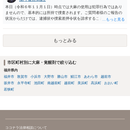
本日（令和６年１１月１日）時点では大麻の使用は犯罪行為ではあり
ませんので、基本的には所持で捜査されます。ご質問者様のご報告の
状況からだけでは、逮捕状や捜索差押令状を請求することは難しいと
思います。
もっとみる
市区町村別に大麻・覚醒剤で絞り込む
福井県内
福井市
敦賀市
小浜市
大野市
勝山市
鯖江市
あわら市
越前市
坂井市
永平寺町
池田町
南越前町
越前町
美浜町
高浜町
おおい町
若狭町
ココナラ法律相談について