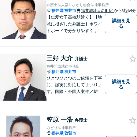
能です。利用条件はお問い合
弁護士法人福井ひかり総合法律事務所
わせ下さい。
福井県
福井市
福井城址大名町駅
から徒歩4分
|
【仁愛女子高校駅近く】【地
詳細を見
域に根ざした弁護士】ホワイ
る
トボードで分かりやすく，納
得と安心をご提供します。企
業法務／労働問題／交通事故
／相続問題／離婚問題など、
三好 大介
幅広く対応可能。【明確な料
弁護士
金体系】法律トラブルでお悩
福井開成法律事務所
むの方は、お気軽にご相談く
福井県
福井市
|
ださい。
ひとつひとつのご依頼を丁寧
詳細を見
に、誠実に対応してまいりま
る
す。国際・外国人案件／離
婚・男女問題／インターネッ
ト関連問題／企業法務・顧問
弁護士／借金／相続／交通事
故／刑事弁護・犯罪被害者な
笠原 一浩
弁護士
ど、幅広く対応可能。お気軽
みどり法律事務所
にご相談ください。
福井県
敦賀市
|