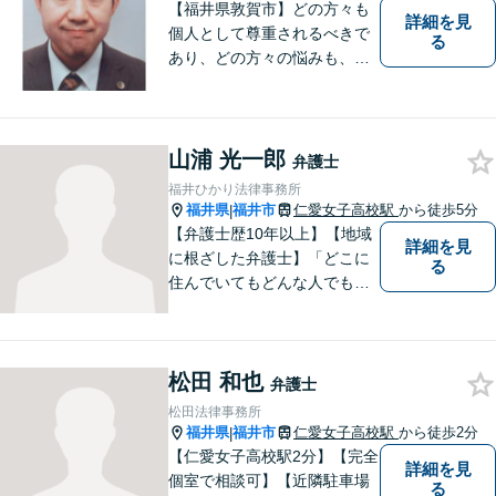
【福井県敦賀市】どの方々も
詳細を見
個人として尊重されるべきで
る
あり、どの方々の悩みも、そ
れぞれ丁寧に、かつ迅速に、
解決が図られる必要がありま
す。 また、言葉の壁や専門知
識の壁も越えて、解決が図ら
山浦 光一郎
弁護士
れる必要があります。
福井ひかり法律事務所
福井県
福井市
仁愛女子高校駅
から徒歩5分
|
【弁護士歴10年以上】【地域
詳細を見
に根ざした弁護士】「どこに
る
住んでいてもどんな人でも等
しく最高の法的なサービスが
受けられる社会を作りた
い。」が理念です。【英語／
松田 和也
中国語対応】大都市に負けな
弁護士
い質と幅の法的なサービスを
松田法律事務所
提供することを目指していま
福井県
福井市
仁愛女子高校駅
から徒歩2分
|
す。
【仁愛女子高校駅2分】【完全
詳細を見
個室で相談可】【近隣駐車場
る