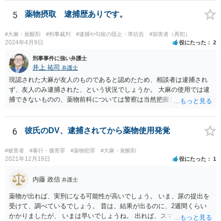
ものがある、という事情が存在する場合、まずは任意での参考人聴取
が行われ、その結果を受けて捜索差押許可状の発布を検討する、とい
5
薬物摂取 逮捕歴ありです。
う流れになるでしょう。 恋人にあたる方とのやり取り中に薬物の存在
を疑われるやり取りが一切なく、共同所持が疑われる状況にないので
#大麻・覚醒剤
#刑事裁判
#逮捕や勾留の阻止・準抗告
#加害者（再犯）
あれば、心配は特に必要ないかと思われます。
2024年4月9日
役にたった
2
刑事事件に強い弁護士
井上 祐司
弁護士
現認された大麻が友人のものであると認めたため、相談者は逮捕され
ず、友人のみ逮捕された、という状況でしょうか。 大麻の使用では逮
捕できないものの、薬物前科については警察は当然把握しているた
め、共同所持や譲渡の有無等について、参考人として警察から話を聞
かれることはありるると思います。
6
彼氏のDV、逮捕されてから薬物使用発覚
#被害者
#暴行・傷害罪
#薬物犯罪
#大麻・覚醒剤
2021年12月18日
役にたった
1
内藤 政信
弁護士
薬物が出れば、実刑になる可能性が高いでしょう。 いま、尿の提出を
受けて、調べているでしょう。 昔は、結果が出るのに、2週間くらい
かかりましたが、 いまは早いでしょうね。 出れば、スマホの押収と家