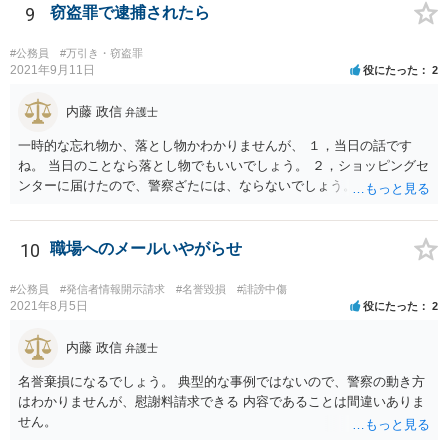
9
窃盗罪で逮捕されたら
#公務員
#万引き・窃盗罪
2021年9月11日
役にたった
2
内藤 政信
弁護士
一時的な忘れ物か、落とし物かわかりませんが、 １，当日の話です
ね。 当日のことなら落とし物でもいいでしょう。 ２，ショッピングセ
ンターに届けたので、警察ざたには、ならないでしょう。 職場に知ら
れることはありません。
10
職場へのメールいやがらせ
#公務員
#発信者情報開示請求
#名誉毀損
#誹謗中傷
2021年8月5日
役にたった
2
内藤 政信
弁護士
名誉棄損になるでしょう。 典型的な事例ではないので、警察の動き方
はわかりませんが、慰謝料請求できる 内容であることは間違いありま
せん。