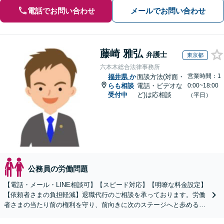
電話でお問い合わせ
メールでお問い合わせ
藤崎 雅弘
弁護士
東京都
六本木総合法律事務所
営業時間：1
福井県
か
面談方法(対面・
らも相談
電話・ビデオな
0:00~18:00
受付中
ど)は応相談
（平日）
公務員の労働問題
【電話・メール・LINE相談可】【スピード対応】【明瞭な料金設定】
【依頼者さまの負担軽減】退職代行のご相談を承っております。労働
者さまの当たり前の権利を守り、前向きに次のステージへと歩めるよ
う全力でサポートいたします。