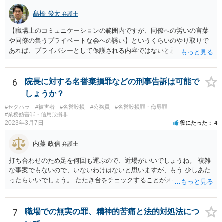
髙橋 俊太
弁護士
【職場上のコミュニケーションの範囲内ですが、同僚への労いの言葉
や同僚の集うプライベートな会への誘い】というくらいのやり取りで
あれば、プライバシーとして保護される内容ではないと思います。 一
方、「つきまとい」と評価される行為だとも思えないので、相手が単
に過剰反応しているだけであるような印象も受けます。
6
院長に対する名誉棄損罪などの刑事告訴は可能で
しょうか？
#セクハラ
#被害者
#名誉毀損
#公務員
#名誉毀損罪・侮辱罪
#業務妨害罪・信用毀損罪
2023年3月7日
役にたった
4
内藤 政信
弁護士
打ち合わせのため足を何回も運ぶので、近場がいいでしょうね。 複雑
な事案でもないので、いないわけはないと思いますが、もう 少しあた
ったらいいでしょう。 たたき台をチェックすることがメインなので、
若い弁護士でもい いと思いますよ。
7
職場での無実の罪、精神的苦痛と法的対処法につ