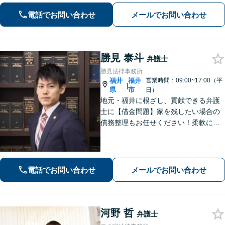
応可。依頼者さまのご希望を叶えられ
るよう尽力いたします【法テラス利用
電話でお問い合わせ
メールでお問い合わせ
可】【完全個室】【夜間・休日面談】
勝見 泰斗
弁護士
勝見法律事務所
福井
福井
営業時間：09:00~17:00（平
|
県
市
日）
地元・福井に根ざし、貢献できる弁護
士に【借金問題】家を残したい場合の
債務整理もお任せください！柔軟に対
応可能です「企業法務：未払い残業代
や不当解雇・退職勧奨など、労働問題
の対応はお任せ！」不動産絡みの相
続・相続放棄ご相談ください
電話でお問い合わせ
メールでお問い合わせ
河野 哲
弁護士