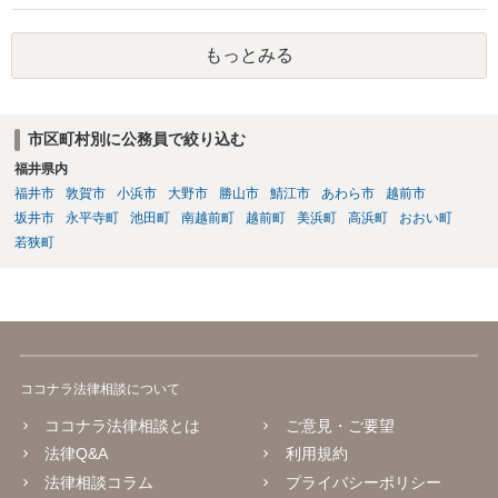
もっとみる
市区町村別に公務員で絞り込む
福井県内
福井市
敦賀市
小浜市
大野市
勝山市
鯖江市
あわら市
越前市
坂井市
永平寺町
池田町
南越前町
越前町
美浜町
高浜町
おおい町
若狭町
ココナラ法律相談について
ココナラ法律相談とは
ご意見・ご要望
法律Q&A
利用規約
法律相談コラム
プライバシーポリシー