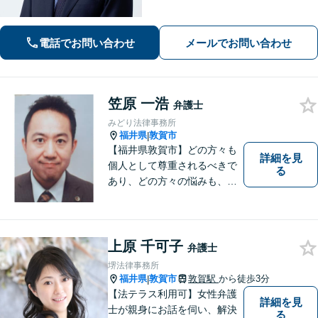
答えるだけでなく、プラスアルファで
何かを持ち帰っていただきたいと考え
ております。企業法務/債権回収/離婚問
電話でお問い合わせ
メールでお問い合わせ
題【当日・夜間・土日対応可（要相
談）】
笠原 一浩
弁護士
みどり法律事務所
福井県
敦賀市
|
【福井県敦賀市】どの方々も
詳細を見
個人として尊重されるべきで
る
あり、どの方々の悩みも、そ
れぞれ丁寧に、かつ迅速に、
解決が図られる必要がありま
す。 また、言葉の壁や専門知
識の壁も越えて、解決が図ら
上原 千可子
弁護士
れる必要があります。
堺法律事務所
福井県
敦賀市
敦賀駅
から徒歩3分
|
【法テラス利用可】女性弁護
詳細を見
士が親身にお話を伺い、解決
る