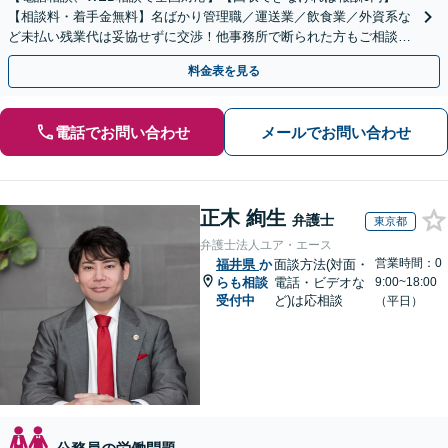
【相談料・着手金無料】名ばかり管理職／運送業／飲食業／外資系な
ど未払い残業代は妥協せずに交渉！他事務所で断られた方もご相談く
ださい。【解決事例が豊富】土曜日も電話受付しています
料金表を見る
電話でお問い合わせ
メールでお問い合わせ
正木 絢生
弁護士
東京都
弁護士法人ユア・エース
営業時間：0
福井県
か
面談方法(対面・
らも相談
電話・ビデオな
9:00~18:00
受付中
ど)は応相談
（平日）