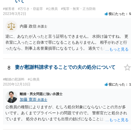
いて
#被害者
#万引き・窃盗罪
#公務員
#冤罪・無実・正当防衛
2023年3月2日
役にたった
5
内藤 政信
弁護士
逆に、あなたが入ったと言う証明もできません。 水掛け論ですね。 更
衣室に入ったこと自体で罪になることもありません。 相手がわざと行
ったなら、刑事上名誉棄損罪になるでしょう。 過失でも民事では、慰
謝料請求が可能でしょう。
8
妻が慰謝料請求することでの夫の処分について
#離婚の慰謝料
#公務員
2020年12月10日
役にたった
1
離婚・男女問題に強い弁護士
加藤 寛崇
弁護士
公務員の種類によりますが、むしろ処分対象にならないことの方が多
いです。あくまでプライベートの問題ですので。 警察官だと処分され
ています。 処分されないまでも出世の妨げになることはあります。 不
倫相手に慰謝料請求することがきっかけで職場に知られて処分につな
がることもあり得るとは言えます。