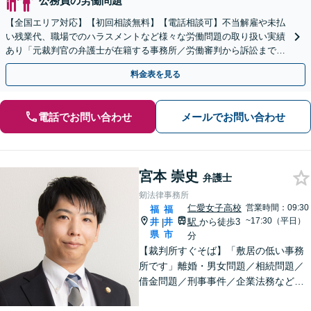
公務員の労働問題
【全国エリア対応】【初回相談無料】【電話相談可】不当解雇や未払
い残業代、職場でのハラスメントなど様々な労働問題の取り扱い実績
あり「元裁判官の弁護士が在籍する事務所／労働審判から訴訟まで、
裁判官経験を活かした最適な戦略を立案」
料金表を見る
電話でお問い合わせ
メールでお問い合わせ
宮本 崇史
弁護士
剱法律事務所
仁愛女子高校
営業時間：09:30
福
福
~17:30（平日）
井
井
駅
から徒歩3
|
県
市
分
【裁判所すぐそば】「敷居の低い事務
所です」離婚・男女問題／相続問題／
借金問題／刑事事件／企業法務など、
個人・法人問わずさまざまな事案に対