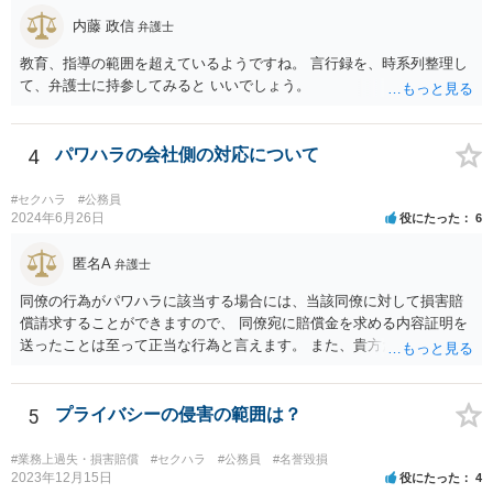
内藤 政信
弁護士
教育、指導の範囲を超えているようですね。 言行録を、時系列整理し
て、弁護士に持参してみると いいでしょう。
4
パワハラの会社側の対応について
#セクハラ
#公務員
2024年6月26日
役にたった
6
匿名A
弁護士
同僚の行為がパワハラに該当する場合には、当該同僚に対して損害賠
償請求することができますので、 同僚宛に賠償金を求める内容証明を
送ったことは至って正当な行為と言えます。 また、貴方だけが異動さ
せられ同僚はお咎め無しとした対応、その後の前所属の上司の対応
等、 会社の対応が不適切であると思われますので、会社に対して賠償
請求することも視野に入ると思われます。 同僚からされた行為やその
5
プライバシーの侵害の範囲は？
後の会社の対応などを時系列などに整理した上、お近くの弁護士にパ
ワハラに該当するか否か、するとした場合実際に損害賠償請求が可能
#業務上過失・損害賠償
#セクハラ
#公務員
#名誉毀損
な事案か否かを相談することをおすすめします。
2023年12月15日
役にたった
4