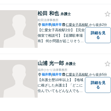
ト関連問題／企業法務・顧問
弁護士／借金／相続／交通事
故／刑事弁護・犯罪被害者な
松田 和也
弁護士
ど、幅広く対応可能。お気軽
松田法律事務所
にご相談ください。
福井県
福井市
仁愛女子高校駅
から徒歩2分
|
【仁愛女子高校駅2分】【完全
詳細を見
個室で相談可】【近隣駐車場
る
有】 何か問題が起こりそうと
感じた時、何か問題を抱えて
しまった時、「これは法律に
関係してくるのかな？」と疑
山浦 光一郎
問に思ったときには、迷わず
弁護士
すぐにご相談ください。一緒
福井ひかり法律事務所
に解決の方法を考えましょ
福井県
福井市
仁愛女子高校駅
から徒歩5分
|
う。
【弁護士歴10年以上】【地域
詳細を見
に根ざした弁護士】「どこに
る
住んでいてもどんな人でも等
しく最高の法的なサービスが
受けられる社会を作りた
い。」が理念です。【英語／