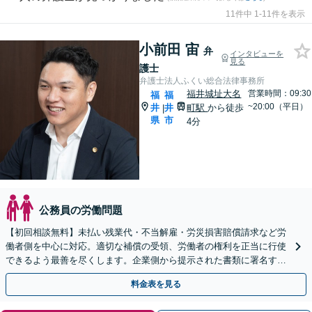
11件中 1-11件を表示
小前田 宙
弁
インタビューを
見る
護士
弁護士法人ふくい総合法律事務所
福井城址大名
営業時間：09:30
福
福
~20:00（平日）
井
井
町駅
から徒歩
|
県
市
4分
公務員の労働問題
【初回相談無料】未払い残業代・不当解雇・労災損害賠償請求など労
働者側を中心に対応。適切な補償の受領、労働者の権利を正当に行使
できるよう最善を尽くします。企業側から提示された書類に署名する
前にご相談ください【福井駅7分】【完全個室で対応】
料金表を見る