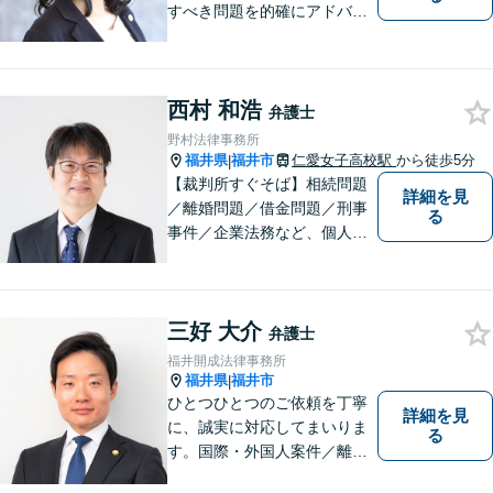
すべき問題を的確にアドバイ
スします。交通事故、離婚や
不倫などの男女トラブルのほ
か、幅広い分野の豊富な解決
西村 和浩
実績があります。まずはお気
弁護士
軽にお問い合わせください。
野村法律事務所
福井県
福井市
仁愛女子高校駅
から徒歩5分
|
【裁判所すぐそば】相続問題
詳細を見
／離婚問題／借金問題／刑事
る
事件／企業法務など、個人・
法人問わず幅広く対応可。一
つ一つの事件に丁寧に対応す
ることを心がけております。
三好 大介
お気軽にご相談ください。
弁護士
【法テラス利用可】【完全個
福井開成法律事務所
室】【夜間・休日面談可】
福井県
福井市
|
ひとつひとつのご依頼を丁寧
詳細を見
に、誠実に対応してまいりま
る
す。国際・外国人案件／離
婚・男女問題／インターネッ