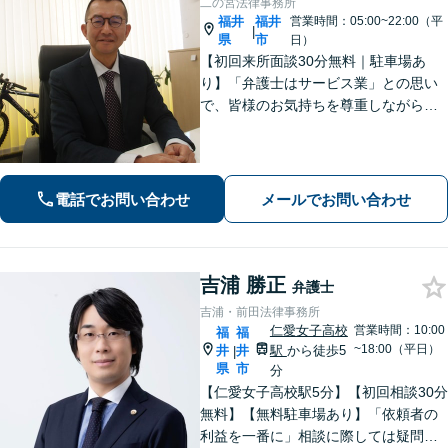
二の宮法律事務所
福井
福井
営業時間：05:00~22:00（平
|
県
市
日）
【初回来所面談30分無料｜駐車場あ
り】「弁護士はサービス業」との思い
で、皆様のお気持ちを尊重しながら解
決を目指しております。皆様からの感
謝のお声が何よりの励みです。お困り
事はお早めにご相談ください【弁護士
直通電話｜事前予約で夜間・休日可】
電話でお問い合わせ
メールでお問い合わせ
【完全個室】
吉浦 勝正
弁護士
吉浦・前田法律事務所
仁愛女子高校
営業時間：10:00
福
福
~18:00（平日）
井
井
駅
から徒歩5
|
県
市
分
【仁愛女子高校駅5分】【初回相談30分
無料】【無料駐車場あり】「依頼者の
利益を一番に」相談に際しては疑問に