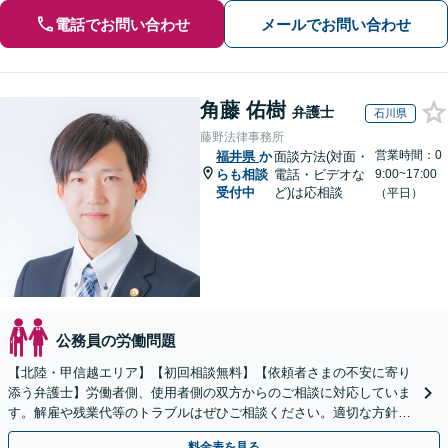
電話でお問い合わせ
メールでお問い合わせ
角藤 佑樹
弁護士
石川県
藤野法律事務所
営業時間：0
福井県
か
面談方法(対面・
らも相談
電話・ビデオな
9:00~17:00
受付中
ど)は応相談
（平日）
公務員の労働問題
【北陸・甲信越エリア】【初回相談無料】【依頼者さまの不安に寄り
添う弁護士】労働者側、使用者側の双方からのご相談に対応していま
す。解雇や残業代等のトラブルはぜひご相談ください。適切な方針を
ご提示し、納得できる解決を目指します。
料金表を見る