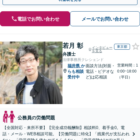
電話でお問い合わせ
メールでお問い合わせ
若月 彰
東京都
インタビュー
を見る
弁護士
法律事務所クレシェンド
営業時間：1
福井県
か
面談方法(対面・
らも相談
電話・ビデオな
0:00~18:00
受付中
ど)は応相談
（平日）
公務員の労働問題
【全国対応・来所不要】【完全成功報酬制】相談料0、着手金0。電
話・メール・WEB相談可能。【労働問題に特化】「残業代が支払われ