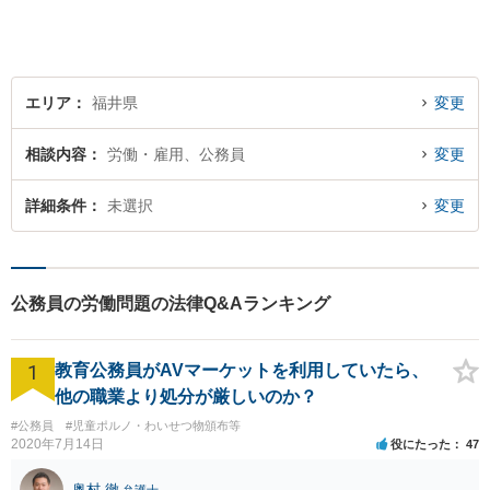
中国語対応】大都市に負けな
い質と幅の法的なサービスを
提供することを目指していま
す。
エリア
福井県
変更
相談内容
労働・雇用、公務員
変更
詳細条件
未選択
変更
公務員の労働問題の法律Q&Aランキング
1
教育公務員がAVマーケットを利用していたら、
他の職業より処分が厳しいのか？
#公務員
#児童ポルノ・わいせつ物頒布等
2020年7月14日
役にたった
47
奥村 徹