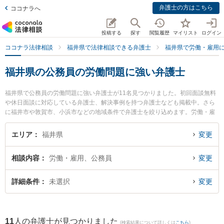
弁護士の方はこちら
ココナラへ
投稿する
探す
閲覧履歴
マイリスト
ログイン
ココナラ法律相談
福井県で法律相談できる弁護士
福井県で労働・雇用
福井県の公務員の労働問題に強い弁護士
福井県で公務員の労働問題に強い弁護士が11名見つかりました。初回面談無料
や休日面談に対応している弁護士、解決事例を持つ弁護士なども掲載中。さら
に福井市や敦賀市、小浜市などの地域条件で弁護士を絞り込めます。労働・雇
用に関係する不当解雇や退職勧奨、内定取消等の細かな分野での絞り込み検索
もでき便利です。特に弁護士法人ふくい総合法律事務所の小前田 宙弁護士や剱
エリア
福井県
変更
法律事務所の宮本 崇史弁護士、勝見法律事務所の勝見 泰斗弁護士のプロフィー
ル情報や弁護士費用、強みなどが注目されています。『福井県で土日や夜間に
相談内容
労働・雇用、公務員
変更
発生した公務員の労働問題のトラブルを今すぐに弁護士に相談したい』『公務
員の労働問題のトラブル解決の実績豊富な近くの弁護士を検索したい』『初回
相談無料で公務員の労働問題を法律相談できる福井県内の弁護士に相談予約し
詳細条件
未選択
変更
たい』などでお困りの相談者さんにおすすめです。
11
人の弁護士が見つかりました
(検索結果について詳しくは
こちら
)