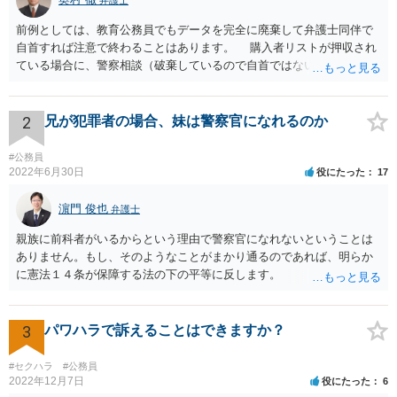
弁護士
前例としては、教育公務員でもデータを完全に廃棄して弁護士同伴で
自首すれば注意で終わることはあります。 購入者リストが押収され
ている場合に、警察相談（破棄しているので自首ではない）でやぶ蛇
になることはありません。
2
兄が犯罪者の場合、妹は警察官になれるのか
#公務員
2022年6月30日
役にたった
17
濵門 俊也
弁護士
親族に前科者がいるからという理由で警察官になれないということは
ありません。もし、そのようなことがまかり通るのであれば、明らか
に憲法１４条が保障する法の下の平等に反します。
3
パワハラで訴えることはできますか？
#セクハラ
#公務員
2022年12月7日
役にたった
6