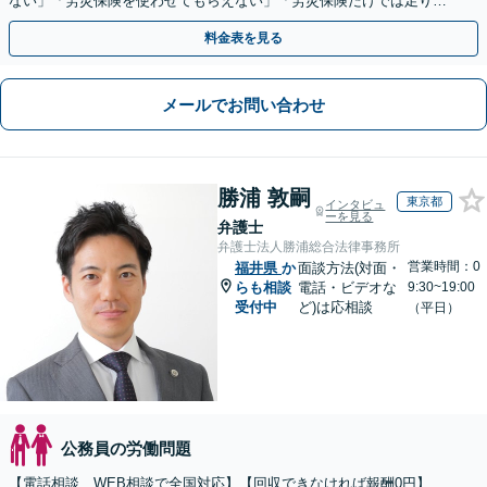
ない」「労災保険を使わせてもらえない」「労災保険だけでは足りな
い。損害賠償請求したい」など労働問題はお任せを。
料金表を見る
メールでお問い合わせ
勝浦 敦嗣
東京都
インタビュ
ーを見る
弁護士
弁護士法人勝浦総合法律事務所
営業時間：0
福井県
か
面談方法(対面・
らも相談
電話・ビデオな
9:30~19:00
受付中
ど)は応相談
（平日）
公務員の労働問題
【電話相談、WEB相談で全国対応】【回収できなければ報酬0円】