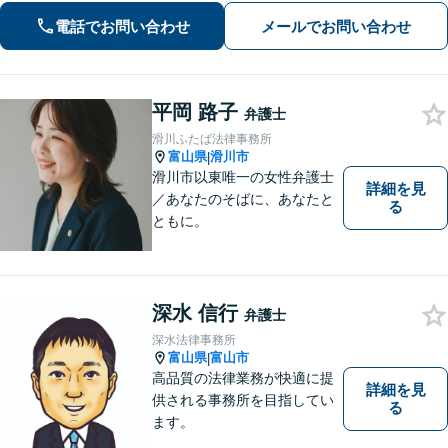
相談可】
電話でお問い合わせ
メールでお問い合わせ
平岡 路子
弁護士
滑川ふたば法律事務所
富山県
滑川市
|
滑川市以東唯一の女性弁護士
詳細を見
／あなたのそばに、あなたと
る
ともに。
深水 信行
弁護士
深水法律事務所
富山県
富山市
|
高品質の法律業務が快適に提
詳細を見
供される事務所を目指してい
る
ます。