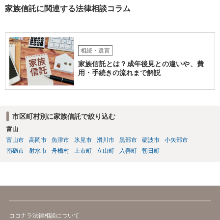
家族信託に関連する法律相談コラム
相続・遺言
家族信託とは？成年後見との違いや、費
用・手続きの流れまで解説
市区町村別に家族信託で絞り込む
富山
富山市
高岡市
魚津市
氷見市
滑川市
黒部市
砺波市
小矢部市
南砺市
射水市
舟橋村
上市町
立山町
入善町
朝日町
ココナラ法律相談について