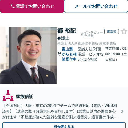
電話でお問い合わせ
メールでお問い合わせ
都 裕記
東京都
インタビュー
を見る
弁護士
弁護士法人新都法律事務所 東京事務所
営業時間：09:
富山県
面談方法(対面・
からも相
電話・ビデオな
00~19:00（土
談受付中
ど)は応相談
日祝日）
家族信託
【全国対応】大阪・東京の2拠点でチームで迅速対応【電話・WEB相
談可】【遺産の取り分最大化を目指します】1営業日以内の返信を心
がけます「不動産が絡んだ複雑な遺産分割／遺留分／遺言書の作成・
執行／事業承継など、お任せください」【休日相談あり】
料金表を見る