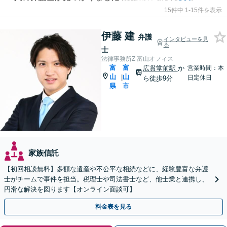
15件中 1-15件を表示
伊藤 建
弁護
インタビューを見
る
士
法律事務所Z 富山オフィス
富
富
広貫堂前駅
か
営業時間：本
山
山
|
日定休日
ら徒歩9分
県
市
家族信託
【初回相談無料】多額な遺産や不公平な相続などに、経験豊富な弁護
士がチームで事件を担当。税理士や司法書士など、他士業と連携し、
円滑な解決を図ります【オンライン面談可】
料金表を見る