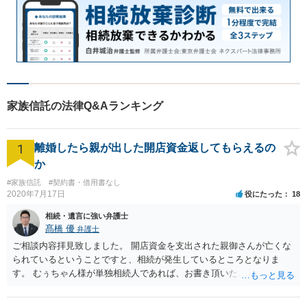
家族信託の法律Q&Aランキング
1
離婚したら親が出した開店資金返してもらえるの
か
#家族信託
#契約書・借用書なし
2020年7月17日
役にたった
18
相続・遺言に強い弁護士
髙橋 優
弁護士
ご相談内容拝見致しました。 開店資金を支出された親御さんが亡くな
られているということですと、相続が発生しているところとなりま
す。 むぅちゃん様が単独相続人であれば、お書き頂いたような方法で
ご主人に書面を書いてもらうことで対応は可能かと思います。 他にも
相続人おられるということであれば、他の相続人との協議が必要とな