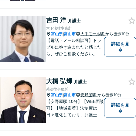
吉田 洋
弁護士
木下法律事務所
富山県
富山市
大手モール駅
から徒歩10分
|
【電話・メール相談可】トラ
詳細を見
ブルに巻き込まれたと感じた
る
ら、ぜひご相談ください。離
婚・相続・刑事・労働・企業
法務など、幅広い分野に対応
しています。あなたのお悩み
大橋 弘輝
を解決するため、迅速かつ丁
弁護士
寧にサポートいたします。
菊法律事務所
【夜間対応可能】
富山県
富山市
安野屋駅
から徒歩10分
|
【安野屋駅 10分】【WEB面談
詳細を見
可】【地域密着】法制度は
る
日々進化しており、弁護士に
も柔軟かつ迅速な対応が求め
られる時代です。 電子化やAI
の活用が進む中でも、依頼者