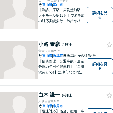
山田・中山法律事務所
に取り組んでいきたいと考え
富山県
富山市
|
ています。
【諏訪川原駅・広貫堂前駅・
詳細を見
大手モール駅13分】交通事故
る
の対応実績多数！離婚や相続
のご相談もしやすいアットホ
ームな雰囲気。一人で悩みを
抱える前に、私と一緒に最善
策がないか考えてみません
小路 泰彦
弁護士
か？【複数弁護士在籍】
魚津法律事務所
富山県
魚津市
魚津駅
から徒歩4分
|
【債務整理・交通事故・遺産
詳細を見
分割の初回相談無料】【魚津
る
駅徒歩5分】魚津市など周辺地
域に密着した法律事務所で
す。お気軽にご相談ください
ませ。
白木 謙一
弁護士
氷見法律事務所
富山県
氷見市
|
【迅速対応】借金、離婚、事