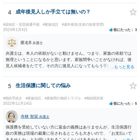
4
成年後見人しか手立ては無いの？
#認知症・意思疎通不能
#家族信託
#成年後見(生前の財産管理)
2023年1月4日
役にたった
3
匿名B
弁護士
弁護士は、本人の依頼がないと動けません。つまり、家族の依頼では
無理ということになるかと思います。家族間争いごとがなければ、後
見人候補者をたてて、その方に後見人になってもらう手続をすすめた
ほうが、今後もいろいろやりやすくなると思います。
5
生活保護に関しての悩み
#相続手続き
#家族信託
#家族間の相続トラブル
#相続税対策
2022年11月14日
役にたった
5
寺林 智栄
弁護士
保護費を受給していない方に返金の義務はありませんが、生活保護行
政の実務は現場の裁量に任されるところも大きいので、「お支払いで
きませんか」とお伺いされることくらいはあるかもしれません。 通報