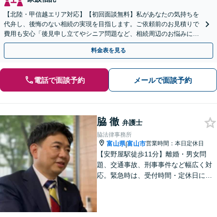
【北陸・甲信越エリア対応】【初回面談無料】私があなたの気持ちを
代弁し、後悔のない相続の実現を目指します。ご依頼前のお見積りで
費用も安心「後見申し立てやシニア問題など、相続周辺のお悩みにも
対処可能」【WEB面談対応】
料金表を見る
電話で面談予約
メールで面談予約
脇 徹
弁護士
脇法律事務所
富山県
富山市
営業時間：本日定休日
|
【安野屋駅徒歩11分】離婚・男女問
題、交通事故、刑事事件など幅広く対
応。緊急時は、受付時間・定休日に関
係なくお電話ください。お気軽にご相
談ください。【夜間・土日対応可】
【電話相談可】【完全個室】【子連れ