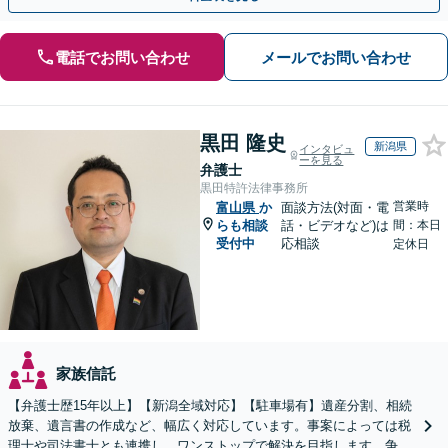
電話でお問い合わせ
メールでお問い合わせ
黒田 隆史
新潟県
インタビュ
ーを見る
弁護士
黒田特許法律事務所
営業時
富山県
か
面談方法(対面・電
らも相談
話・ビデオなど)は
間：本日
受付中
応相談
定休日
家族信託
【弁護士歴15年以上】【新潟全域対応】【駐車場有】遺産分割、相続
放棄、遺言書の作成など、幅広く対応しています。事案によっては税
理士や司法書士とも連携し、ワンストップで解決を目指します。争い