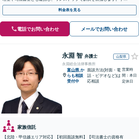
を防ぐためにもぜひご相談ください。【分割払い可】
料金表を見る
電話でお問い合わせ
メールでお問い合わせ
永淵 智
弁護士
山梨県
永淵総合法律事務所
営業時
富山県
か
面談方法(対面・電
らも相談
話・ビデオなど)は
間：本日
受付中
応相談
定休日
家族信託
【北陸・甲信越エリア対応】【初回面談無料】【司法書士の資格有