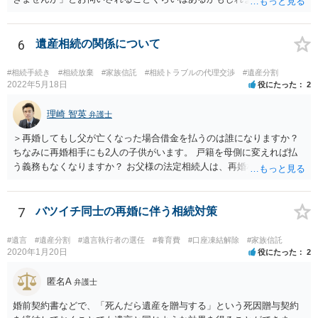
するかどうかは、あなたとお父さんの妹さんとの関係などを総合的に
考えてご判断いただくのが良いと思います。
6
遺産相続の関係について
#相続手続き
#相続放棄
#家族信託
#相続トラブルの代理交渉
#遺産分割
2022年5月18日
役にたった
2
理崎 智英
弁護士
＞再婚してもし父が亡くなった場合借金を払うのは誰になりますか？
ちなみに再婚相手にも2人の子供がいます。 戸籍を母側に変えれば払
う義務もなくなりますか？ お父様の法定相続人は、再婚相手とご相談
者様なので、お父様の借金はご相談者様も相続することになります。
戸籍がどこにあるのかは関係ありません。 ただし、お父様が亡くなっ
たことを知ってから３か月以内に家庭裁判所にて「相続放棄」の手続
7
バツイチ同士の再婚に伴う相続対策
をすれば、ご相談者様はお父様の借金は相続しません。
#遺言
#遺産分割
#遺言執行者の選任
#養育費
#口座凍結解除
#家族信託
2020年1月20日
役にたった
2
匿名A
弁護士
婚前契約書などで、「死んだら遺産を贈与する」という死因贈与契約