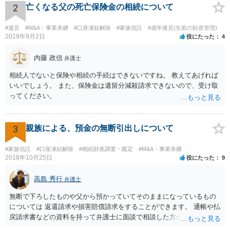
るところです。 また、当該点とは別にご主人から貸付ではなく贈与で
2
亡くなる父の死亡保険金の相続について
あると主張される可能性がございます。 その場合には、貸付であるこ
とを伺わせる事情をどれだけ積み重ねることが出来るか、というとこ
#遺言
#M&A・事業承継
#口座凍結解除
#家族信託
#成年後見(生前の財産管理)
ろとなります。 返済の事実や、返済を約束するメール等です。 金額の
2019年9月2日
役にたった
4
大きさや状況を考えると、一つ一つの問題を解決し、万が一に備えて
おく方が宜しいかと思います。 緊急という訳ではないかと思います
内藤 政信
弁護士
が、事前準備が早い方が有効な手段が増える傾向にありますので、早
相続人でないと保険や相続の手続はできないですね。 教えてあげれば
目に弁護士を入れられることを御検討頂くと良いかと思います。
いいでしょう。 また、保険金は遺留分減殺請求できないので、受け取
ってください。
3
親族による、預金の無断引出しについて
#家族信託
#口座凍結解除
#相続財産調査・鑑定
#M&A・事業承継
2018年10月25日
役にたった
9
高島 秀行
弁護士
無断で下ろしたものや父から預かっていてそのままになっているもの
については 返還請求や損害賠償請求をすることができます。 通帳や払
戻請求書などの資料を持って弁護士に面談で相談した方がよいと思い
ます。