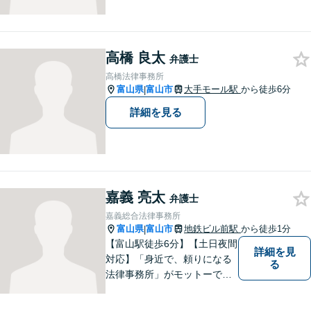
を尊重した解決になるよう尽
力してまいります。ちょっと
したことでも、ぜひお気軽に
ご相談ください。平日夜間相
高橋 良太
弁護士
談OK！【複数弁護士在籍】
高橋法律事務所
富山県
富山市
大手モール駅
から徒歩6分
|
詳細を見る
嘉義 亮太
弁護士
嘉義総合法律事務所
富山県
富山市
地鉄ビル前駅
から徒歩1分
|
【富山駅徒歩6分】【土日夜間
詳細を見
対応】「身近で、頼りになる
る
法律事務所」がモットーで
す。交通事故・刑事事件・離
婚問題を中心に、幅広いお困