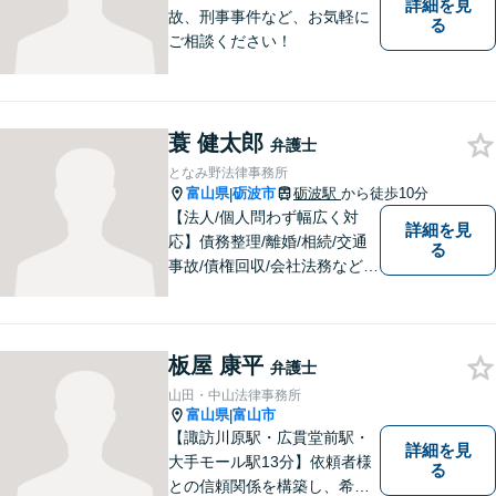
詳細を見
故、刑事事件など、お気軽に
る
ご相談ください！
蓑 健太郎
弁護士
となみ野法律事務所
富山県
砺波市
砺波駅
から徒歩10分
|
【法人/個人問わず幅広く対
詳細を見
応】債務整理/離婚/相続/交通
る
事故/債権回収/会社法務など幅
広い知識を活かしご対応しま
す。気軽に相談していただけ
る法律事務所を目指しており
板屋 康平
ますので、ぜひ一度ご相談く
弁護士
ださい。【JR「砺波駅」10
山田・中山法律事務所
分】
富山県
富山市
|
【諏訪川原駅・広貫堂前駅・
詳細を見
大手モール駅13分】依頼者様
る
との信頼関係を構築し、希望