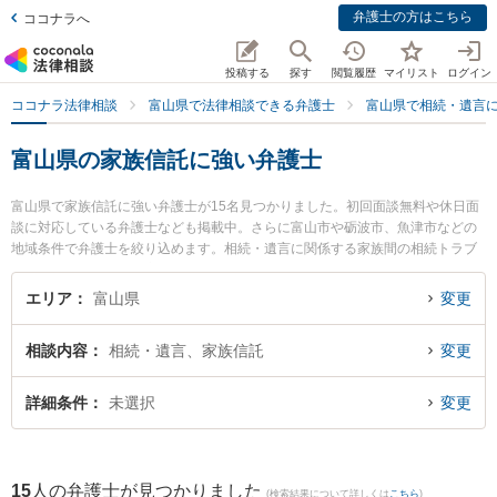
弁護士の方はこちら
ココナラへ
投稿する
探す
閲覧履歴
マイリスト
ログイン
ココナラ法律相談
富山県で法律相談できる弁護士
富山県で相続・遺言
富山県の家族信託に強い弁護士
富山県で家族信託に強い弁護士が15名見つかりました。初回面談無料や休日面
談に対応している弁護士なども掲載中。さらに富山市や砺波市、魚津市などの
地域条件で弁護士を絞り込めます。相続・遺言に関係する家族間の相続トラブ
ルや認知症の相続、遺産分割等の細かな分野での絞り込み検索もでき便利で
す。特に法律事務所Z 富山オフィスの伊藤 建弁護士や脇法律事務所の脇 徹弁護
エリア
富山県
変更
士、滑川ふたば法律事務所の平岡 路子弁護士のプロフィール情報や弁護士費
用、強みなどが注目されています。『富山県で土日や夜間に発生した家族信託
相談内容
相続・遺言、家族信託
変更
のトラブルを今すぐに弁護士に相談したい』『家族信託のトラブル解決の実績
豊富な近くの弁護士を検索したい』『初回相談無料で家族信託を法律相談でき
る富山県内の弁護士に相談予約したい』などでお困りの相談者さんにおすすめ
詳細条件
未選択
変更
です。
15
人の弁護士が見つかりました
(検索結果について詳しくは
こちら
)