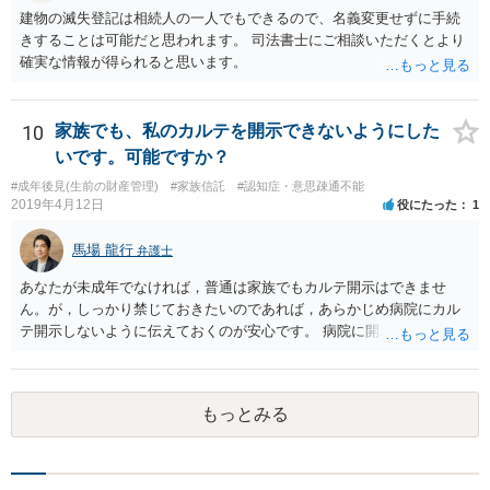
建物の滅失登記は相続人の一人でもできるので、名義変更せずに手続
きすることは可能だと思われます。 司法書士にご相談いただくとより
確実な情報が得られると思います。
10
家族でも、私のカルテを開示できないようにした
いです。可能ですか？
#成年後見(生前の財産管理)
#家族信託
#認知症・意思疎通不能
2019年4月12日
役にたった
1
馬場 龍行
弁護士
あなたが未成年でなければ，普通は家族でもカルテ開示はできませ
ん。が，しっかり禁じておきたいのであれば，あらかじめ病院にカル
テ開示しないように伝えておくのが安心です。 病院に開示しないよう
に伝える書面を作ることはできますが，それがなくても開示はされる
可能性は低いのでコストパフォーマンスとしてはどうかなという感じ
がします。
もっとみる