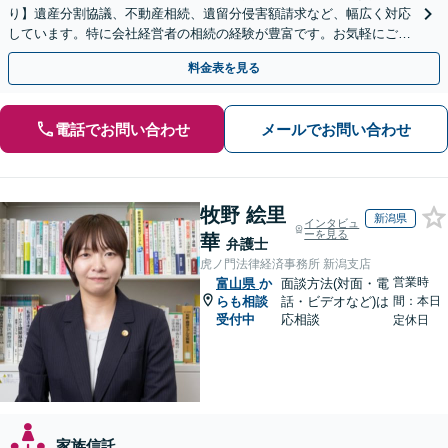
り】遺産分割協議、不動産相続、遺留分侵害額請求など、幅広く対応
しています。特に会社経営者の相続の経験が豊富です。お気軽にご相
談ください。【休日・夜間面談可】【オンライン面談可】
料金表を見る
電話でお問い合わせ
メールでお問い合わせ
牧野 絵里
新潟県
インタビュ
ーを見る
華
弁護士
虎ノ門法律経済事務所 新潟支店
営業時
富山県
か
面談方法(対面・電
らも相談
話・ビデオなど)は
間：本日
受付中
応相談
定休日
家族信託