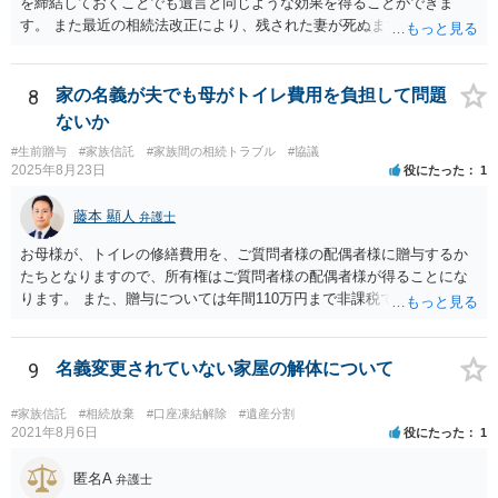
を締結しておくことでも遺言と同じような効果を得ることができま
す。 また最近の相続法改正により、残された妻が死ぬまで家に住み続
けられる権利として「配偶者居住権」という制度が設けられましたの
で、その制度を活用する方法も考えられます。 もし契約書の作成まで
視野に入れておられる場合は、お近くの弁護士、できれば相続に強い
8
家の名義が夫でも母がトイレ費用を負担して問題
弁護士にご相談なさるとよいでしょう。
ないか
#生前贈与
#家族信託
#家族間の相続トラブル
#協議
2025年8月23日
役にたった
1
藤本 顯人
弁護士
お母様が、トイレの修繕費用を、ご質問者様の配偶者様に贈与するか
たちとなりますので、所有権はご質問者様の配偶者様が得ることにな
ります。 また、贈与については年間110万円まで非課税であり、トイ
レの修繕費であればこの枠内に収まると思います。
9
名義変更されていない家屋の解体について
#家族信託
#相続放棄
#口座凍結解除
#遺産分割
2021年8月6日
役にたった
1
匿名A
弁護士