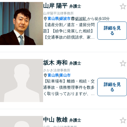
山岸 陽平
の声にしっかり耳を傾ける姿
弁護士
勢は変わりません。
山岸陽平法律事務所
富山県
砺波市
砺波駅
から徒歩10分
|
【遺産分割／遺言・遺留分問
詳細を見
題】【紛争に発展した相続】
る
【交通事故の賠償請求、家族
問題、刑事事件も】【富山県
砺波地域を中心に富山県・石
川県に対応】 訴訟、調停、
坂木 寿和
交渉などの代理人活動を行い
弁護士
ます。顧問契約先の法律相
さかき法律事務所
談、個人の方の法律相談対応
富山県
富山市
|
も。
【駐車場有】離婚・相続・交
詳細を見
通事故・債務整理事件を数多
る
く取り扱っておりますが、そ
の他も様々な事件に対応して
おります。「相談してよかっ
た」「少しほっとしました」
というお声をいただけるよう
中山 敦雄
弁護士
に、誠実・丁寧を心がけ事件