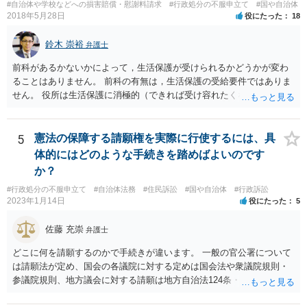
#自治体や学校などへの損害賠償・慰謝料請求
#行政処分の不服申立て
#国や自治体
2018年5月28日
役にたった
18
鈴木 崇裕
弁護士
前科があるかないかによって，生活保護が受けられるかどうかが変わ
ることはありません。 前科の有無は，生活保護の受給要件ではありま
せん。 役所は生活保護に消極的（できれば受け容れたくない）な姿勢
を示すことが多いようですが， 受給要件を満たしていることをきちん
と説明しましょう。
5
憲法の保障する請願権を実際に行使するには、具
体的にはどのような手続きを踏めばよいのです
か？
#行政処分の不服申立て
#自治体法務
#住民訴訟
#国や自治体
#行政訴訟
2023年1月14日
役にたった
5
佐藤 充崇
弁護士
どこに何を請願するのかで手続きが違います。 一般の官公署について
は請願法が定め、国会の各議院に対する定めは国会法や衆議院規則・
参議院規則、地方議会に対する請願は地方自治法124条・125条が定め
ています。 請願を行おうとする官公署にまず問いあわせるのが比較的