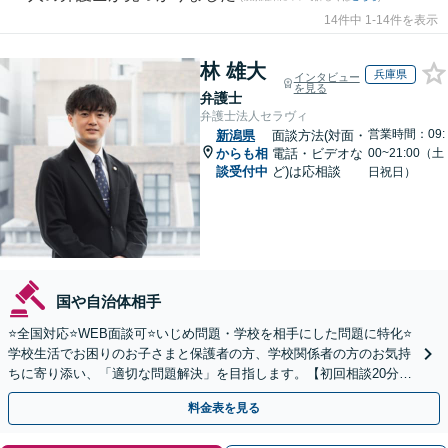
14件中 1-14件を表示
林 雄大
兵庫県
インタビュー
を見る
弁護士
弁護士法人セラヴィ
営業時間：09:
新潟県
面談方法(対面・
からも相
電話・ビデオな
00~21:00（土
談受付中
ど)は応相談
日祝日）
国や自治体相手
⭐️全国対応⭐️WEB面談可⭐️いじめ問題・学校を相手にした問題に特化⭐️
学校生活でお困りのお子さまと保護者の方、学校関係者の方のお気持
ちに寄り添い、「適切な問題解決」を目指します。【初回相談20分無
料】
料金表を見る