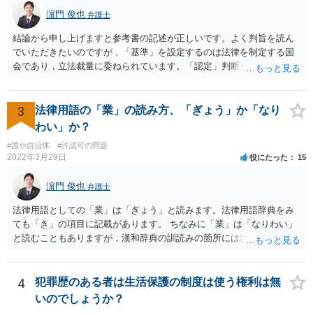
ん。
濵門 俊也
弁護士
結論から申し上げますと参考書の記述が正しいです。よく判旨を読ん
でいただきたいのですが，「基準」を設定するのは法律を制定する国
会であり，立法裁量に委ねられています。「認定」判断をするのが行
政であり，行政裁量に委ねられています。「現実の生活条件を無視し
て著しく低い基準を設定する」おそれのある主体は国会です。ですの
で，後の「裁量権」の主体も国会となります。
3
法律用語の「業」の読み方、「ぎょう」か「なり
わい」か？
#国や自治体
#許認可の問題
2022年3月29日
役にたった
15
濵門 俊也
弁護士
法律用語としての「業」は「ぎょう」と読みます。法律用語辞典をみ
ても「き」の項目に記載があります。 ちなみに「業」は「なりわい」
と読むこともありますが，漢和辞典の訓読みの箇所には記載がないで
す。「生業」と表記するのがよいでしょう。
4
犯罪歴のある者は生活保護の制度は使う権利は無
いのでしょうか？