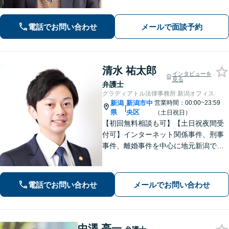
基づき、簡潔に分かりやすくご説明い
たします。まずはご相談ください。
電話でお問い合わせ
メールで面談予約
清水 祐太郎
インタビューを
見る
弁護士
グラディアトル法律事務所 新潟オフィス
新潟
新潟市中
営業時間：00:00~23:59
|
県
央区
（土日祝日）
【初回無料相談も可】【土日祝夜間受
付可】インターネット関係事件、刑事
事件、離婚事件を中心に地元新潟で弁
護士業一筋。若さと誠意と情熱を胸
に、依頼者様と真正面から向き合いま
す。
電話でお問い合わせ
メールでお問い合わせ
中澤 亮一