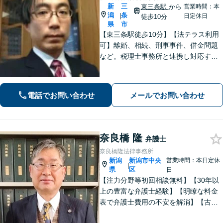
新
三
東三条駅
から
営業時間：本
潟
条
|
日定休日
徒歩10分
県
市
【東三条駅徒歩10分】【法テラス利用
可】離婚、相続、刑事事件、借金問題
など。税理士事務所と連携し対応する
ことも可能です。ご依頼者さまのお悩
みが解決できるよう尽力いたします。
まずはお気軽にご相談ください【休
電話でお問い合わせ
メールでお問い合わせ
日・夜間相談可】
奈良橋 隆
弁護士
奈良橋隆法律事務所
新潟
新潟市中央
営業時間：本日定休
|
県
区
日
【注力分野等初回相談無料】【30年以
上の豊富な弁護士経験】【明瞭な料金
表で弁護士費用の不安を解消】【古町
地区・中央区役所徒歩２分】具体例に