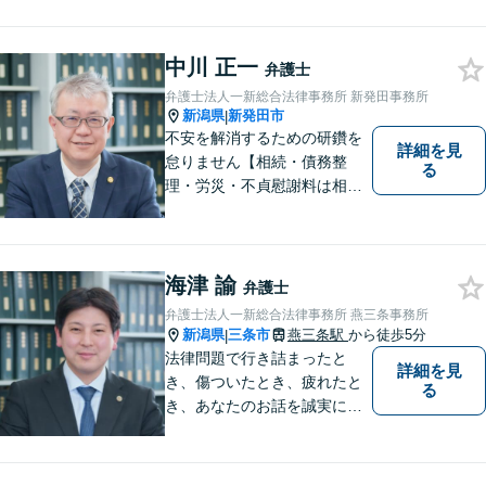
は除く）】【土曜相談可】
「しんなら強い」弁護士にな
るため日々研鑽を積んでいま
中川 正一
弁護士
す
弁護士法人一新総合法律事務所 新発田事務所
新潟県
新発田市
|
不安を解消するための研鑽を
詳細を見
怠りません【相続・債務整
る
理・労災・不貞慰謝料は相談
料初回無料】【交通事故被害
者の方は相談料無料（弁護士
費用特約利用の場合は除
く）】【土曜相談可】
海津 諭
弁護士
弁護士法人一新総合法律事務所 燕三条事務所
新潟県
三条市
燕三条駅
から徒歩5分
|
法律問題で行き詰まったと
詳細を見
き、傷ついたとき、疲れたと
る
き、あなたのお話を誠実にお
聞きします【相続・債務整
理・不貞慰謝料は相談料初回
無料】【土曜相談可】