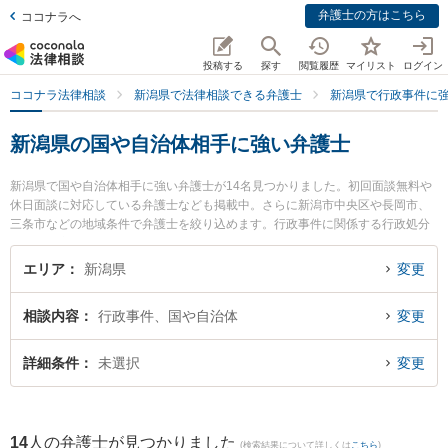
弁護士の方はこちら
ココナラへ
投稿する
探す
閲覧履歴
マイリスト
ログイン
ココナラ法律相談
新潟県で法律相談できる弁護士
新潟県で行政事件に
新潟県の国や自治体相手に強い弁護士
新潟県で国や自治体相手に強い弁護士が14名見つかりました。初回面談無料や
休日面談に対応している弁護士なども掲載中。さらに新潟市中央区や長岡市、
三条市などの地域条件で弁護士を絞り込めます。行政事件に関係する行政処分
の不服申立てや住民訴訟、抗告訴訟（処分取り消し等）等の細かな分野での絞
り込み検索もでき便利です。特に弁護士法人一新総合法律事務所の細野 希弁護
エリア
新潟県
変更
士や坂上富男法律税理事務所の江澤 和彦弁護士、奈良橋隆法律事務所の奈良橋
隆弁護士のプロフィール情報や弁護士費用、強みなどが注目されています。
相談内容
行政事件、国や自治体
変更
『新潟県で土日や夜間に発生した国や自治体相手のトラブルを今すぐに弁護士
に相談したい』『国や自治体相手のトラブル解決の実績豊富な近くの弁護士を
検索したい』『初回相談無料で国や自治体相手を法律相談できる新潟県内の弁
詳細条件
未選択
変更
護士に相談予約したい』などでお困りの相談者さんにおすすめです。
14
人の弁護士が見つかりました
(検索結果について詳しくは
こちら
)