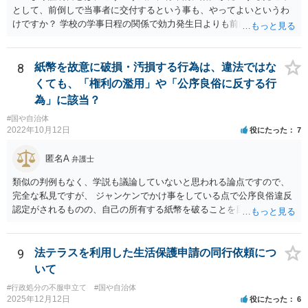
として、前倒しで当事者に交付するという事も、やってよいというわ
けですか？ 学校の学事日程の関係で効力発生日よりも前に交付したか
らとしても、効力発生日が記載されている証明書の効力に影響はない
でしょう。 両者をそろえるに越したことはないですが、卒業式の日程
自体は各学校によって慣例として定められることが多いですし、学籍
8
紙幣を故意に破損・汚損する行為は、違法ではな
離脱日も、学校によって異なるようですから、そのこと自体に特に問
くても、「権利の濫用」や「公序良俗に反する行
題はないでしょう。 ＞万一、効力発生日より前に、その効力が無効と
為」に該当？
なる出来事が起こったとしたら、その証明書は効力を発生する事な
#国や自治体
く、証明書としては無効化されるということですね？ そう考えるのが
2022年10月12日
役にたった
7
自然でしょう。 ただし、卒業証書自体は、通常記載されている内容
が、全課程を修了したという事実について記載されており、卒業式時
匿名A
弁護士
点では、そのこと自体は過去の事実として間違いないので、卒業証書
自体の無効かどうかという法的な効力を議論するものではないでしょ
類似の判例もなく、学説も議論していないと思われる論点ですので、
う。 問題は、証書そのものではなく、在学中に何らかの問題を起こし
完全な私見ですが、 ジャンケンでかけ事をしている点で公序良俗違反
て学籍を剥奪されたかどうか、ということなので、厳密に言えば卒業
認定がされるものの、自己の所有する紙幣を破ることを目的とするこ
証書自体の議論とは直接関係しないと思います。
と自体は公序良俗違反とはされないと思います（所有権の絶対性）。
9
法テラスを利用した生活保護申請の同行依頼につ
いて
#行政処分の不服申立て
#国や自治体
2025年12月12日
役にたった
6