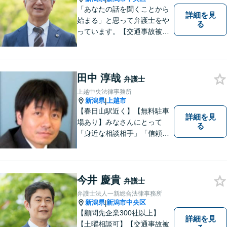
「あなたの話を聞くことから
詳細を見
始まる」と思って弁護士をや
る
っています。【交通事故被害
者の方は相談料無料（弁護士
費用特約利用の場合は除
く）】【相続・債務整理・労
災・不貞慰謝料は相談料初回
田中 淳哉
弁護士
無料】【顧問先企業300社以
上越中央法律事務所
上】
新潟県
上越市
|
【春日山駅近く】【無料駐車
詳細を見
場あり】みなさんにとって
る
「身近な相談相手」「信頼で
きるパートナー」になりま
す。【地域に根ざした弁護
士】相談にいらっしゃるお一
人お一人の不安や悩みをしっ
今井 慶貴
弁護士
かり受け止め、丁寧な対応を
弁護士法人一新総合法律事務所
心がけます。お気軽にご相談
新潟県
新潟市中央区
|
ください。
【顧問先企業300社以上】
詳細を見
【土曜相談可】【交通事故被