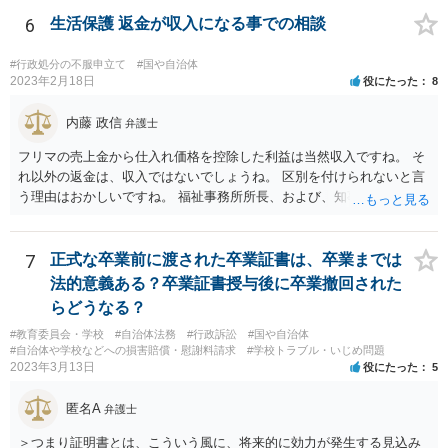
スムースかと思います。
6
生活保護 返金が収入になる事での相談
#行政処分の不服申立て
#国や自治体
2023年2月18日
役にたった
8
内藤 政信
弁護士
フリマの売上金から仕入れ価格を控除した利益は当然収入ですね。 そ
れ以外の返金は、収入ではないでしょうね。 区別を付けられないと言
う理由はおかしいですね。 福祉事務所所長、および、知事、および、
厚労省の担当部を調べて、 それぞれ同文の質問書を送ってみるといい
でしょう。
7
正式な卒業前に渡された卒業証書は、卒業までは
法的意義ある？卒業証書授与後に卒業撤回された
らどうなる？
#教育委員会・学校
#自治体法務
#行政訴訟
#国や自治体
#自治体や学校などへの損害賠償・慰謝料請求
#学校トラブル・いじめ問題
2023年3月13日
役にたった
5
匿名A
弁護士
＞つまり証明書とは、こういう風に、将来的に効力が発生する見込み