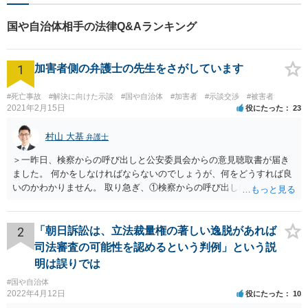
国や自治体相手の法律Q&Aランキング
1
加害者側の弁護士の先生をさがしています
#死亡事故
#解決に向けた示談
#国や自治体
#加害者
#示談交渉
#被害者
2021年2月15日
役にたった
23
村山 大基
弁護士
＞一昨日、検察からの呼び出しと公安委員会からの意見聴取書が届き
ました。 何かをしなければならないのでしょうが、何をどうすれば良
いのかわかりません。 取り急ぎ、①検察からの呼び出しにはきちんと
応じることと、②早めに届いた書類を持って弁護士に相談に行くのが
いいと思います。 ＞示談と刑事の両方を相談できる弁護士の先生をさ
がしております。 ネットでさがすとあまりの多さに戸惑っておりま
2
「朝日訴訟は、立法裁量権の著しい逸脱があれば
す。 どの方にお願いしても同じなのでしょうか。 話してみた感じや説
司法審査の可能性を認めるという判例」という説
明など、いろいろ考慮して判断することになります。 書類が届いたば
明は誤りでは
かりで不安でしょうから、どこかしら相談に行ってみると良いと思い
#国や自治体
ます。 複数の弁護士に相談されて決められるケースもありますし、は
2022年4月12日
役にたった
10
じめに相談したところで依頼しなければならないわけではありませ