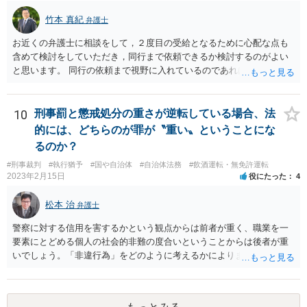
竹本 真紀
弁護士
お近くの弁護士に相談をして，２度目の受給となるために心配な点も
含めて検討をしていただき，同行まで依頼できるか検討するのがよい
と思います。 同行の依頼まで視野に入れているのであれば，お近くの
弁護士の方の方が，動いてもらいやすいかと思います。
10
刑事罰と懲戒処分の重さが逆転している場合、法
的には、どちらのが罪が〝重い〟ということにな
るのか？
#刑事裁判
#執行猶予
#国や自治体
#自治体法務
#飲酒運転・無免許運転
2023年2月15日
役にたった
4
松本 治
弁護士
警察に対する信用を害するかという観点からは前者が重く、職業を一
要素にとどめる個人の社会的非難の度合いということからは後者が重
いでしょう。「非違行為」をどのように考えるかによります。