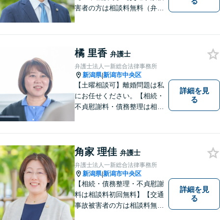
る
害者の方は相談料無料（弁護
士費用特約利用の場合は除
く）】【相続・債務整理・労
災・不貞慰謝料は相談料初回
無料】
橘 里香
弁護士
弁護士法人一新総合法律事務所
新潟県
新潟市中央区
|
【土曜相談可】離婚問題は私
詳細を見
にお任せください。【相続・
る
不貞慰謝料・債務整理は相談
料初回無料】【交通事故被害
者の方は相談料無料（弁護士
費用特約利用の場合は除
く）】
角家 理佳
弁護士
弁護士法人一新総合法律事務所
新潟県
新潟市中央区
|
【相続・債務整理・不貞慰謝
詳細を見
料は相談料初回無料】【交通
る
事故被害者の方は相談料無料
（弁護士費用特約利用の場合