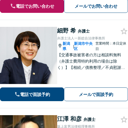
電話でお問い合わせ
メールでお問い合わせ
細野 希
弁護士
弁護士法人一新総合法律事務所
新潟
新潟市中央
営業時間：本日定休
|
県
区
日
【交通事故被害者の方は相談料無料
（弁護士費用特約利用の場合は除
く）】【相続／債務整理／不貞慰謝料
請求／労災は初回相談無料！】【労
働・雇用／労働災害は事故直後からサ
ポート！】あなたのお話を丁寧に聞
き、気持ちに寄り添いながら法的サポ
電話で面談予約
メールで面談予約
ートをいたします。
江澤 和彦
弁護士
坂上富男法律税理事務所