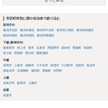
もっとみる
市区町村別に国や自治体で絞り込む
新潟市内
新潟市北区
新潟市東区
新潟市中央区
新潟市江南区
新潟市秋葉区
新潟市南区
新潟市西区
新潟市西蒲区
下越 (新潟市外)
新発田市
村上市
燕市
五泉市
阿賀野市
胎内市
聖籠町
弥彦村
田上町
阿賀町
関川村
粟島浦村
中越
長岡市
三条市
柏崎市
小千谷市
加茂市
十日町市
見附市
魚沼市
南魚沼市
出雲崎町
湯沢町
津南町
刈羽村
上越
糸魚川市
妙高市
上越市
佐渡
佐渡市