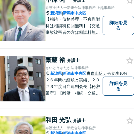
弁護士
弁護士法人一新総合法律事務所 上越事務所
新潟県
新潟市中央区
|
【相続・債務整理・不貞慰謝
詳細を見
料は相談料初回無料】【交通
る
事故被害者の方は相談料無料
（弁護士費用特約利用の場合
は除く）】気軽に相談してい
ただける弁護士になりたいと
思っています。
齋藤 裕
弁護士
さいとうゆたか法律事務所
新潟県
新潟市中央区
白山駅
から徒歩10分
|
２６年間の経験と実績、２０
詳細を見
２３年度日弁連副会長【秘密
る
厳守】【離婚・相続・交通事
故・労働事件は初回相談無
料】【土日相談可能】
和田 光弘
弁護士
弁護士法人一新総合法律事務所
新潟県
新潟市中央区
|