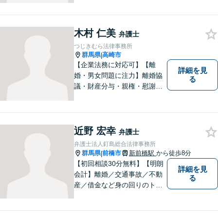
添い、適格な法的サービスを
提供して、最大限の利益確保
のお手伝いをします。
木村 仁美
弁護士
つじきむら法律事務所
群馬県
高崎市
|
【企業法務に対応可】【離
詳細を見
婚・男女問題に注力】離婚協
る
議・財産分与・親権・慰謝料
請求ならお任せください。女
性ならではの視点から皆様の
お気持ちに寄り添い、納得の
いく解決を目指します。まず
近野 宏幸
弁護士
はお気軽にご相談を！【駐車
弁護士法人釘島総合法律事務所
場完備】
群馬県
前橋市
新前橋駅
から徒歩8分
|
【初回相談30分無料】【明朗
詳細を見
会計】離婚／交通事故／不動
る
産／借金など身の回りのトラ
ブルに豊富な実績と経験あ
り！お早めのご相談が望まれ
ます。親切丁寧にわかりやす