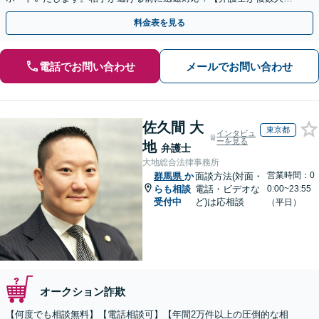
籍】事務所内で連携し問題解決へ【休日・夜間面談可】
料金表を見る
電話でお問い合わせ
メールでお問い合わせ
佐久間 大
東京都
インタビュ
ーを見る
地
弁護士
大地総合法律事務所
営業時間：0
群馬県
か
面談方法(対面・
らも相談
電話・ビデオな
0:00~23:55
受付中
ど)は応相談
（平日）
オークション詐欺
【何度でも相談無料】【電話相談可】【年間2万件以上の圧倒的な相