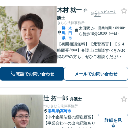
木村 就一
弁
インタビューを
見る
護士
きらら法律事務所
群
太
太田駅
か
営業時間：09:00~
馬
田
|
18:00（平日）
ら徒歩10分
県
市
【初回相談無料】【元警察官】【２４
時間受付中】弁護士に相談すべきかお
悩み中の方も、ぜひご相談ください
【刑事・離婚・相続・交通事故・企業
法務など】ご相談者さまに寄り添い、
電話でお問い合わせ
メールでお問い合わせ
きめ細やかな対応で、スピーディーに
最良の解決を目指します【土日・夜間
相談可能】。
辻 拓一郎
弁護士
つじきむら法律事務所
群馬県
高崎市
|
【中小企業法務の経験豊富】
詳細を見
【事業会社への出向経験あり
る