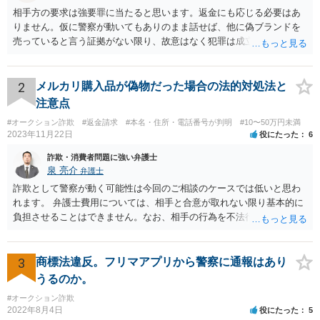
相手方の要求は強要罪に当たると思います。返金にも応じる必要はあ
りません。仮に警察が動いてもありのまま話せば、他に偽ブランドを
売っていると言う証拠がない限り、故意はなく犯罪は成立しないと判
断してもらえるでしょう。 そもそも鑑定も本当にしているか疑問で
す。本当にブランド品がほしくて損したと思うだけなら元の金額の返
金しか求めないはずですし、靴の機能性に問題がないなら「ブランド
2
メルカリ購入品が偽物だった場合の法的対処法と
品じゃないから履いていかなかった」という主張もまず通りません。
注意点
#オークション詐欺
#返金請求
#本名・住所・電話番号が判明
#10〜50万円未満
2023年11月22日
役にたった
6
詐欺・消費者問題に強い弁護士
泉 亮介
弁護士
詐欺として警察が動く可能性は今回のご相談のケースでは低いと思わ
れます。 弁護士費用については、相手と合意が取れない限り基本的に
負担させることはできません。なお、相手の行為を不法行為として損
害賠償請求をするのであれば、請求金額の1割を弁護士費用分の損害と
して請求することも可能です。
3
商標法違反。フリマアプリから警察に通報はあり
うるのか。
#オークション詐欺
2022年8月4日
役にたった
5