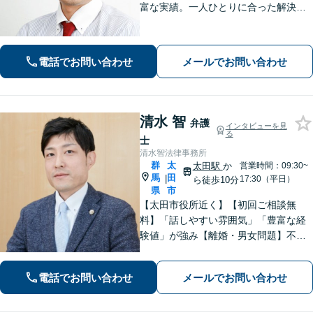
富な実績。一人ひとりに合った解決方
法で納得できる解決を目指します。依
頼者ファーストで迅速対応。企業法務
もご相談ください。
電話でお問い合わせ
メールでお問い合わせ
清水 智
弁護
インタビューを見
る
士
清水智法律事務所
群
太
太田駅
か
営業時間：09:30~
馬
田
|
17:30（平日）
ら徒歩10分
県
市
【太田市役所近く】【初回ご相談無
料】「話しやすい雰囲気」「豊富な経
験値」が強み【離婚・男女問題】不
貞・精神的苦痛に関する慰謝料はお任
せください【相続遺言】穏便な解決を
電話でお問い合わせ
メールでお問い合わせ
心がけています。交通事故、刑事事
件、医療問題などにも対応【休日の対
応可】