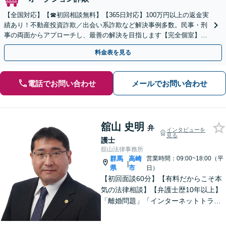
【全国対応】【☎︎初回相談無料】【365日対応】100万円以上の返金実
績あり！不動産投資詐欺／出会い系詐欺など解決事例多数。民事・刑
事の両面からアプローチし、最善の解決を目指します【完全個室】
【代々木駅3分】
料金表を見る
電話でお問い合わせ
メールでお問い合わせ
舘山 史明
弁
インタビューを
見る
護士
舘山法律事務所
群馬
高崎
営業時間：09:00~18:00（平
|
県
市
日）
【初回面談60分】【有料だからこそ本
気の法律相談】【弁護士歴10年以上】
「離婚問題」「インターネットトラブ
ル」「交通事故」「相続」「企業法
務」はお任せください！冷静・緻密・