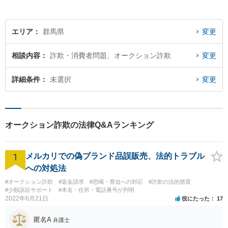
指しています。お気軽にご相
談ください。
エリア
群馬県
変更
相談内容
詐欺・消費者問題、オークション詐欺
変更
詳細条件
未選択
変更
オークション詐欺の法律Q&Aランキング
1
メルカリでの偽ブランド品誤販売、法的トラブル
への対処法
#オークション詐欺
#返金請求
#恐喝・脅迫への対応
#詐欺の法的措置
#少額訴訟サポート
#本名・住所・電話番号が判明
2022年6月21日
役にたった
17
匿名A
弁護士