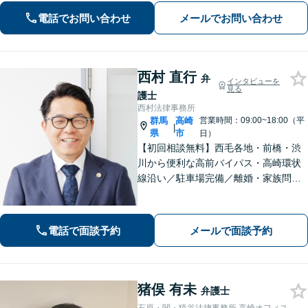
そして大胆に、オーダーメイドの弁護
電話でお問い合わせ
メールでお問い合わせ
を展開します【高崎駅徒歩15分】
西村 直行
弁
インタビューを
見る
護士
西村法律事務所
群馬
高崎
営業時間：09:00~18:00（平
|
県
市
日）
【初回相談無料】西毛各地・前橋・渋
川から便利な高前バイパス・高崎環状
線沿い／駐車場完備／離婚・家族問
題・男女問題のお悩み・不安を解決／
オーダーメイドの解決「相続問題の解
決実績豊富」／法改正・最新情報に敏
電話で面談予約
メールで面談予約
感にアンテナを張り正しい手続で遺産
分割を実現
猪俣 有未
弁護士