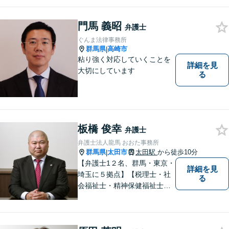
礎として、地域社会に貢献し
て参りたいと考えておりま
門馬 義昭
す。お気軽にご相談くださ
弁護士
い。
ぐんま法律事務所
群馬県
高崎市
|
粘り強く対応していくことを
詳細を見
大切にしています
る
板橋 俊幸
弁護士
弁護士法人龍馬 おおた事務所
群馬県
太田市
太田駅
から徒歩10分
|
【弁護士1２名、群馬・東京・
詳細を見
埼玉に５拠点】【税理士・社
る
会福祉士・精神保健福祉士が
所属】 【介護・福祉事業者の
サポートに注力】【土曜・夜
間相談可能】【出張相談可