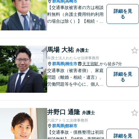
日・夜間対応可】【完全個
群馬県
高崎市
|
室】
【交通事故被害者の方は相談
詳細を見
料無料（弁護士費用特約利用
る
の場合は除く）】【相続・債
務整理・不貞慰謝料請求・労
災は相談料初回無料】＼20名
以上の弁護士が所属／チーム
で連携し、問題解決に向けて
馬場 大祐
弁護士
取り組みます。おひとりで悩
弁護士法人わたらせ法律事務所
まずに、お気軽にお問い合わ
群馬県
桐生市
天王宿駅
から徒歩7分
|
せください。
交通事故（被害者側）、家庭
詳細を見
問題（離婚・相続・遺言）、
る
労働問題等を中心に、個人・
中小企業のお客様であればど
のような分野でも対応可能で
す。 結果だけでなくプロセス
井野口 通隆
もご満足いただける質の高い
弁護士
サービスを日々心がけていま
六花アトリエ法律事務所
す。
群馬県
館林市
|
【交通事故・債務整理は初回
詳細を見