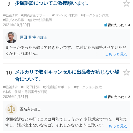
9
少額訴訟についてご教授願います。
#返金請求
#少額訴訟サポート
#10〜50万円未満
#オークション詐欺
#振り込め詐欺
#詐欺の法的措置
2021年10月30日
役にたった
4
原田 和幸
弁護士
また何かあったら教えて頂きたいです。 気付いたら回答させていただ
くかもしれません。
10
メルカリで取引キャンセルに出品者が応じない場
合について。
#返金請求
#10万円未満
#少額訴訟サポート
#オークション詐欺
#本名・住所・電話番号が判明
2026年1月31日
役にたった
2
匿名A
弁護士
少額控訴などを行うことは可能でしょうか？ 少額訴訟ですね。 可能で
すし、話が出来ないならば、それしかないように思います。