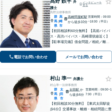
髙野 鉄平
弁
インタビューを
見る
護士
髙野法律事務所
群
高
高崎問屋町駅
営業時間：09:00
馬
崎
|
~18:00（平日）
から徒歩10分
県
市
【初回相談料60分無料】【高前バイパ
ス・高渋バイパス・高崎環状線近く】
【駐車場完備】借金問題／相続／離婚
／刑事事件／交通事故等のご相談に幅
広く対応しております。丁寧なヒアリ
電話でお問い合わせ
メールでお問い合わせ
ングとコミュニケーションを重ねるこ
とを大切にしております【休日・夜間
対応可】
村山 準一
弁護士
村山準一法律事務所
群
太
太田駅
か
営業時間：09:00~1
馬
田
|
7:00（平日）
ら徒歩6分
県
市
【初回相談30分無料】【東武太田駅徒
歩6分】交通事故・離婚・相続問題に豊