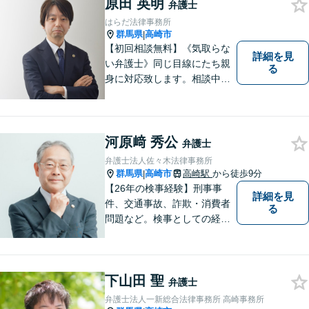
原田 英明
能】
弁護士
はらだ法律事務所
群馬県
高崎市
|
【初回相談無料】《気取らな
詳細を見
い弁護士》同じ目線にたち親
る
身に対応致します。相談中も
会話の中に自然と微笑みが生
まれるような雰囲気を大切に
しております。お気軽にお問
い合わせください。
河原﨑 秀公
弁護士
弁護士法人佐々木法律事務所
群馬県
高崎市
高崎駅
から徒歩9分
|
【26年の検事経験】刑事事
詳細を見
件、交通事故、詐欺・消費者
る
問題など。検事としての経験
を活かし、ご依頼者さまのお
悩みに対して誠意をもって対
応いたします。刑事事件は早
下山田 聖
めの証拠収集が重要です。お
弁護士
早めにご相談ください【休
弁護士法人一新総合法律事務所 高崎事務所