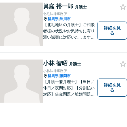
眞庭 裕一郎
くアドバイスを行い、皆さま
弁護士
のニーズに沿った迅速な解決
北毛法律事務所
を目指します。
群馬県
渋川市
|
【北毛地区の弁護士】ご相談
詳細を見
者様の状況やお気持ちに寄り
る
添い誠実に対応いたします。
法律トラブルでお困りの方の
強い味方として丁寧に迅速に
対応します
小林 智昭
弁護士
小林法律事務所
群馬県
藤岡市
|
【弁護士兼弁理士】【当日／
詳細を見
休日／夜間対応】【分割払い
る
対応】借金問題／離婚問題／
相続問題／企業法務など弁護
士業務も、特許／商標登録／
意匠登録など弁理士業務も、
幅広く対応。地域に根ざした
法律事務所／特許事務所を目