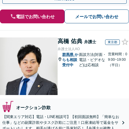
電話でお問い合わせ
メールでお問い合わせ
高橋 佑典
弁護士
東京都
弁護士法人AO
営業時間：0
群馬県
か
面談方法(対面・
らも相談
電話・ビデオな
9:00~19:00
受付中
ど)は応相談
（平日）
オークション詐欺
【関東エリア対応】電話・LINE相談可】【初回面談無料】「簡単なお
仕事」などの副業詐欺やタスク詐欺にご注意！口座凍結等で返金をサ
ポートいたします。相手が逃げる前に迅速対応！【弁護士が複数人在