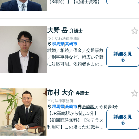
（3年間）】【宅建士資格】信
頼・丁寧・研鑽
大野 岳
弁護士
つくなわ法律事務所
群馬県
高崎市
|
離婚／相続／借金／交通事故
詳細を見
／刑事事件など、幅広い分野
る
に対応可能。依頼者さまの状
況を十分にヒアリングし、あ
らゆる観点から解決策をご提
案してまいります。お気軽に
ご相談ください。【完全個
市村 大介
弁護士
室】【専用駐車場あり】
市村法律事務所
群馬県
高崎市
高崎駅
から徒歩3分
|
【JR高崎駅から徒歩3分】
詳細を見
【初回面談無料】【法テラス
る
利用可】この培った知識や経
験と、迅速かつ誠実な対応を