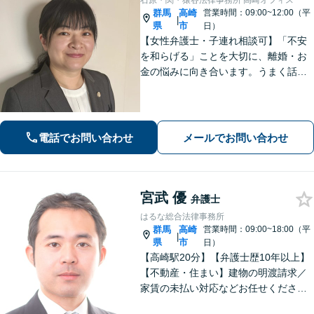
石原・関・猿谷法律事務所 高崎オフィス
群馬
高崎
営業時間：09:00~12:00（平
|
県
市
日）
【女性弁護士・子連れ相談可】「不安
を和らげる」ことを大切に、離婚・お
金の悩みに向き合います。うまく話せ
なくても大丈夫です。状況の整理から
ご一緒します【高崎・完全個室・駐車
場無料】
電話でお問い合わせ
メールでお問い合わせ
宮武 優
弁護士
はるな総合法律事務所
群馬
高崎
営業時間：09:00~18:00（平
|
県
市
日）
【高崎駅20分】【弁護士歴10年以上】
【不動産・住まい】建物の明渡請求／
家賃の未払い対応などお任せくださ
い。強制執行の経験も豊富です。【離