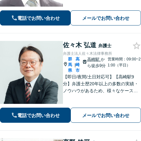
婚・男女問題】相談者さまのお気持ち
に寄り添ってサポートいたします。お
気軽にご相談ください。
電話でお問い合わせ
メールでお問い合わせ
佐々木 弘道
弁護士
弁護士法人佐々木法律事務所
群
高
高崎駅
か
営業時間：09:00~2
馬
崎
|
1:00（平日）
ら徒歩9分
県
市
【即日/夜間/土日対応可】【高崎駅9
分】弁護士歴20年以上の多数の実績・
ノウハウがあるため、様々なケースで
の解決実績があります。複雑な案件の
場合には、在籍する弁護士複数名の経
験・ノウハウを活かして共同して取り
電話でお問い合わせ
メールでお問い合わせ
組んでいきます。