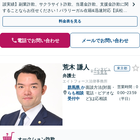
談実績】副業詐欺、サクラサイト詐欺、当選金詐欺、支援金詐欺に関
することならお任せください！パラリーガル在籍&迅速対応【浜松町
駅1分】※結婚詐欺・ロマンス詐欺に関するご相談はお断り
料金表を見る
電話でお問い合わせ
メールでお問い合わせ
荒木 謙人
東京都
インタビュ
ーを見る
弁護士
エイトフォース法律事務所
営業時間：0
群馬県
か
面談方法(対面・
らも相談
電話・ビデオな
0:00~23:59
受付中
ど)は応相談
（平日）
オークション詐欺