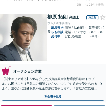
25件中 1-25件を表示
柳原 拓朗
弁護士
東京都
ウルク法律事務所
営業時間：1
群馬県
か
面談方法(対面・
らも相談
電話・ビデオな
0:00~19:00
受付中
ど)は応相談
（平日）
オークション詐欺
【関東エリア対応】SNSを介した投資詐欺や仮想通貨詐欺のトラブ
ル、お困りごとは早急にご相談ください。少しでも返金を受けられる
よう、速やかに証拠収集や返金交渉に着手します。「詐欺の二次被
害」のご相談も対応します【初回相談無料】【Web相談可】
料金表を見る