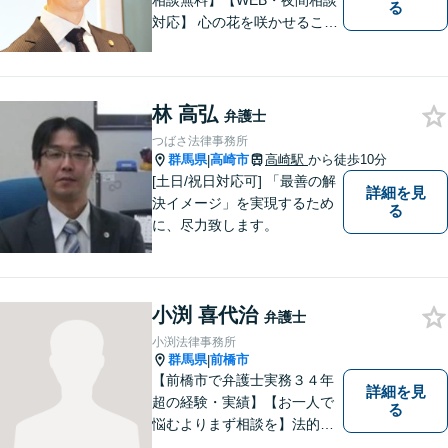
相談無料】【WEB・夜間相談
る
対応】 心の花を咲かせること
ができるように、全身全霊を
かけてサポートします。 一期
一会を大事にし、あなたとの
縁を心からお待ちしていま
林 高弘
弁護士
す。
つばさ法律事務所
群馬県
高崎市
高崎駅
から徒歩10分
|
[土日/祝日対応可] 「最善の解
詳細を見
決イメージ」を実現するため
る
に、尽力致します。
小渕 喜代治
弁護士
小渕法律事務所
群馬県
前橋市
|
【前橋市で弁護士実務３４年
詳細を見
超の経験・実績】【お一人で
る
悩むよりまず相談を】法的ト
ラブルを抱えたあなたに寄り