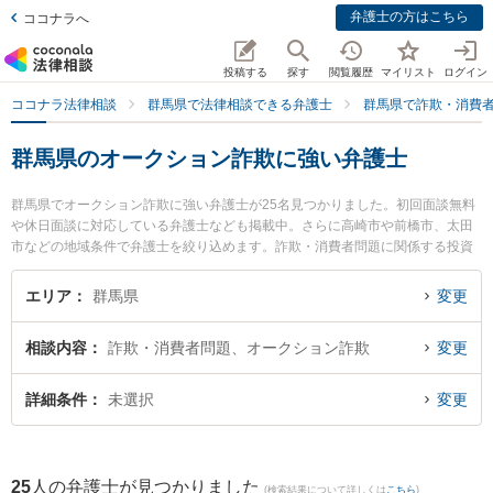
弁護士の方はこちら
ココナラへ
投稿する
探す
閲覧履歴
マイリスト
ログイン
ココナラ法律相談
群馬県で法律相談できる弁護士
群馬県で詐欺・消費
群馬県のオークション詐欺に強い弁護士
群馬県でオークション詐欺に強い弁護士が25名見つかりました。初回面談無料
や休日面談に対応している弁護士なども掲載中。さらに高崎市や前橋市、太田
市などの地域条件で弁護士を絞り込めます。詐欺・消費者問題に関係する投資
詐欺や副業詐欺、FX詐欺等の細かな分野での絞り込み検索もでき便利です。特
に舘山法律事務所の舘山 史明弁護士や西村法律事務所の西村 直行弁護士、石
エリア
群馬県
変更
原・関・猿谷法律事務所 高崎オフィスの猪俣 有未弁護士のプロフィール情報や
弁護士費用、強みなどが注目されています。『群馬県で土日や夜間に発生した
相談内容
詐欺・消費者問題、オークション詐欺
変更
オークション詐欺のトラブルを今すぐに弁護士に相談したい』『オークション
詐欺のトラブル解決の実績豊富な近くの弁護士を検索したい』『初回相談無料
でオークション詐欺を法律相談できる群馬県内の弁護士に相談予約したい』な
詳細条件
未選択
変更
どでお困りの相談者さんにおすすめです。
25
人の弁護士が見つかりました
(検索結果について詳しくは
こちら
)