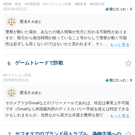
#恐喝・脅迫
#名誉毀損
#オークション詐欺
#被害者
#特殊詐欺
2021年4月1日
役にたった
5
匿名A
弁護士
警察が動いた場合、あなたの個人情報が先方に伝わる可能性がありま
すが、取引から相当時間が経っていること等からして警察が動く可能
性は必ずしも高くないのではないかと思われます。そもそも虚偽の事
実で警察に被害申告をした場合、先方が虚偽告訴罪に問われることを
考えますと、先方が勘違いしている等の事情がないかぎり、先方が警
察に被害申告することはあまり考えにくいのではないかと存じます。
6
ゲームトレードで詐欺
いずれにせよ、万が一警察が動いた場合のことを考え、販売した鞄の
入手先等を明らかにできる資料等をまとめておかれることをおすすめ
#オークション詐欺
いたします。 先方の脅し文句等がエスカレートするようでしたら、や
2025年5月31日
役にたった
9
りとりが分かる資料、鞄の入手先に関する資料等をまとめて警察に強
要罪や詐欺罪等で被害届を出せないか相談されることも考えられるか
匿名A
弁護士
と存じます。 なお、一般論として、不当請求について、相手が弁護士
そのメアドがGmailなどのフリーメールであれば、特定は事実上不可能
を持ち出してきた場合は、弁護士の氏名と登録番号を聞いた上で、日
です（Gmailなら米国裁判所のディスカバリー手続を使えば特定できる
弁連の弁護士検索ページで実在するか確認し、仮に実在する場合であ
かもしれませんが、当然ながら莫大な弁護士費用も覚悟しなければな
ってもなりすましの可能性もあるので、日弁連の弁護士検索ページで
りません）。国内プロバイダのメールアドレスや携帯電話のキャリア
表示された電話番号に当該事件を受任しているかどうか確認するよう
メールである場合は弁護士会照会で判明する可能性がありますが、見
にしてください。弁護士に確認する際であっても、あなたの個人情報
通しや費用感については弁護士へ直接おたずねいただいた方がよいで
7
ヤフオクでのブランド品トラブル、偽物主張への
についてはできるだけ伏せる形の方が良いかと存じます。今回の場合