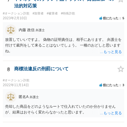
しょう。
でいえば、あなたの本名を名乗らなくともフリマアプリ上のアカウン
法的対応策
ト名や事件の概要等を伝えれば十分事件を特定できるかと存じます。
#オークション詐欺
#加害者
#被害者
#特殊詐欺
ポイントは相手から聞いた弁護士の連絡先ではなりすましたニセ弁護
2023年2月10日
役にたった
5
士が応対する可能性があるので、必ずご自身で日弁連の弁護士検索ペ
ージで検索して表示された電話番号にかけて確認することです。 いず
内藤 政信
弁護士
れにせよ、先方に対して個人情報を不用意に開示することはおすすめ
しません。弁護士に電話する際も基本的には非通知でかけて電話番号
放置していいですよ。 偽物の証明責任は、相手にあります。 弁護士を
等は教えない方が良いかと存じます。
付けて裁判をして来ることはないでしょう。 一種のおどしと思います
ね。
8
商標法違反の刑罰について
#オークション詐欺
2022年11月14日
役にたった
3
匿名A
弁護士
売却した商品をどのようなルートで仕入れていたのか分かりません
が、結果はおそらく変わらなかったと思います。