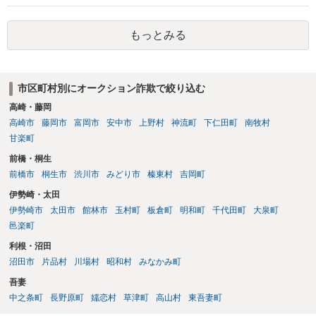
もっとみる
市区町村別にオークション詐欺で絞り込む
高崎・藤岡
高崎市
藤岡市
富岡市
安中市
上野村
神流町
下仁田町
南牧村
甘楽町
前橋・桐生
前橋市
桐生市
渋川市
みどり市
榛東村
吉岡町
伊勢崎・太田
伊勢崎市
太田市
館林市
玉村町
板倉町
明和町
千代田町
大泉町
邑楽町
利根・沼田
沼田市
片品村
川場村
昭和村
みなかみ町
吾妻
中之条町
長野原町
嬬恋村
草津町
高山村
東吾妻町