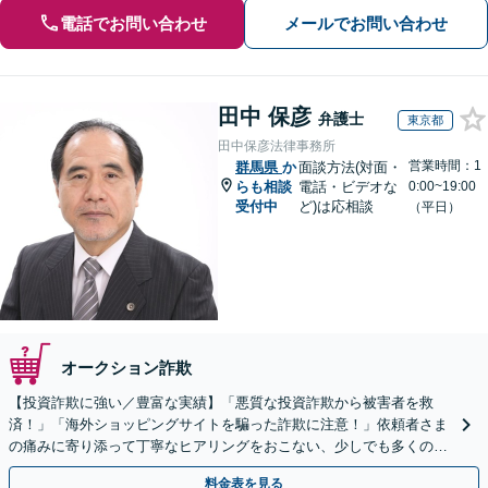
電話でお問い合わせ
メールでお問い合わせ
田中 保彦
弁護士
東京都
田中保彦法律事務所
営業時間：1
群馬県
か
面談方法(対面・
らも相談
電話・ビデオな
0:00~19:00
受付中
ど)は応相談
（平日）
オークション詐欺
【投資詐欺に強い／豊富な実績】「悪質な投資詐欺から被害者を救
済！」「海外ショッピングサイトを騙った詐欺に注意！」依頼者さま
の痛みに寄り添って丁寧なヒアリングをおこない、少しでも多くの返
金が得られるよう尽力します！
料金表を見る