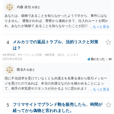
内藤 政信
弁護士
あなたは、偽物であることを知らなかったようですから、事件にはな
りません。 通報されれば、警察から連絡がきて、仕入れルートを聞か
れ、あなたが偽物で あることを知らなかったことが説明できれば、事
件にはなりません。 個数が多くなければ、通報されることもないでし
ょう。
4
メルカリでの返品トラブル、法的リスクと対策
は？
#名誉毀損
#オークション詐欺
#被害者
#法人・ビジネス
2021年4月5日
役にたった
10
匿名A
弁護士
現に不当請求を受けていなくとも弁護士を名乗る者から取引メッセー
ジを受けたのであれば、本当の弁護士なのかを確かめることによっ
て、相手の本気度やスタンスが分かるように思われます。
5
フリマサイトでブランド鞄を販売したら、時間が
経ってから偽物と言われました。