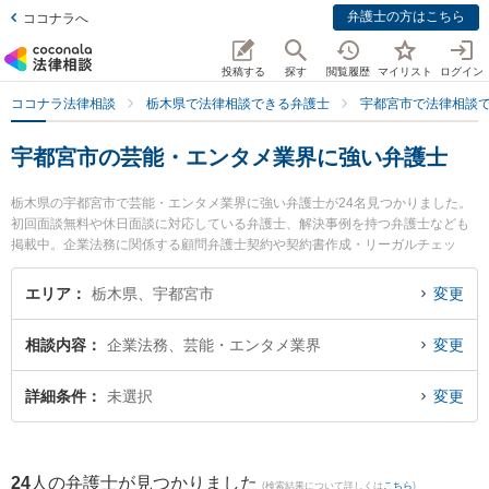
弁護士の方はこちら
ココナラへ
投稿する
探す
閲覧履歴
マイリスト
ログイン
ココナラ法律相談
栃木県で法律相談できる弁護士
宇都宮市で法律相談
宇都宮市の芸能・エンタメ業界に強い弁護士
栃木県の宇都宮市で芸能・エンタメ業界に強い弁護士が24名見つかりました。
初回面談無料や休日面談に対応している弁護士、解決事例を持つ弁護士なども
掲載中。企業法務に関係する顧問弁護士契約や契約書作成・リーガルチェッ
ク、雇用契約書・就業規則作成等の細かな分野での絞り込み検索もでき便利で
す。特に弁護士法人みずき 宇都宮事務所の金子 周平弁護士やベリーベスト法律
エリア
栃木県、宇都宮市
変更
事務所 宇都宮オフィスの佐藤 北斗弁護士、弁護士法人ALG＆Associates 宇都宮
法律事務所の山本 祐輔弁護士のプロフィール情報や弁護士費用、強みなどが注
相談内容
企業法務、芸能・エンタメ業界
変更
目されています。『宇都宮市で土日や夜間に発生した芸能・エンタメ業界のト
ラブルを今すぐに弁護士に相談したい』『芸能・エンタメ業界のトラブル解決
の実績豊富な近くの弁護士を検索したい』『初回相談無料で芸能・エンタメ業
詳細条件
未選択
変更
界を法律相談できる宇都宮市内の弁護士に相談予約したい』などでお困りの相
談者さんにおすすめです。
24
人の弁護士が見つかりました
(検索結果について詳しくは
こちら
)