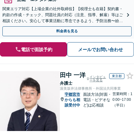
関東エリア対応【上場企業の社外取締役】【税理士も在籍】契約書・
約款の作成・チェック、問題社員の対応（注意、指導、解雇）等はご
相談ください。安心して事業活動に専念できるよう、予防法務〜紛争
解決まで、幅広い法的ニーズにワンストップで対応します。
料金表を見る
電話で面談予約
メールでお問い合わせ
田中 一洋
東京都
インタビュ
ーを見る
弁護士
渥美坂井法律事務所・外国法共同事業
営業時間：1
宇都宮市
面談方法(対面・
からも相
電話・ビデオな
0:00~17:00
談受付中
ど)は応相談
（平日）