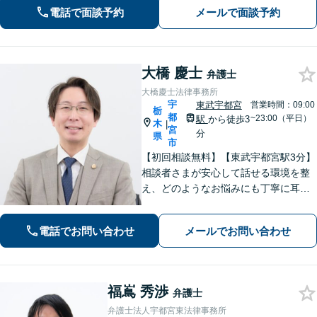
す。どんなことでも大丈夫。まずはお
電話で面談予約
メールで面談予約
気軽にご相談ください【無料駐車場あ
り】
大橋 慶士
弁護士
大橋慶士法律事務所
宇
東武宇都宮
営業時間：09:00
栃
都
~23:00（平日）
駅
から徒歩3
木
|
宮
分
県
市
【初回相談無料】【東武宇都宮駅3分】
相談者さまが安心して話せる環境を整
え、どのようなお悩みにも丁寧に耳を
傾けます「離婚問題：財産分与、養育
費、婚姻費用、複雑な案件にも対応」
電話でお問い合わせ
メールでお問い合わせ
「相続：遺産分割協議、遺留分侵害請
求、相続放棄などあらゆる問題に対
応」
福嶌 秀渉
弁護士
弁護士法人宇都宮東法律事務所