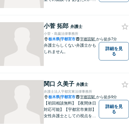
聞かせてください。親切・丁
寧な対応を心がけておりま
す。 事務所HPもご覧くださ
い。 https://sagara-law-office.j
小菅 拓郎
弁護士
p/
小菅・島薗法律事務所
栃木県
宇都宮市
宇都宮駅
から徒歩7分
|
弁護士らしくない弁護士かも
詳細を見
しれません。
る
関口 久美子
弁護士
弁護士法人宇都宮東法律事務所
栃木県
宇都宮市
宇都宮駅
から徒歩9分
|
【初回相談無料】【夜間休日
詳細を見
対応可能】【宇都宮市東部】
る
女性弁護士としての視点を生
かし離婚、相続などの家事事
件から、不動産問題、交通事