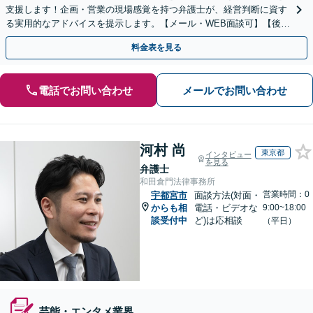
支援します！企画・営業の現場感覚を持つ弁護士が、経営判断に資す
る実用的なアドバイスを提示します。【メール・WEB面談可】【後払
い利用可】
料金表を見る
電話でお問い合わせ
メールでお問い合わせ
河村 尚
東京都
インタビュー
を見る
弁護士
和田倉門法律事務所
営業時間：0
宇都宮市
面談方法(対面・
からも相
電話・ビデオな
9:00~18:00
談受付中
ど)は応相談
（平日）
芸能・エンタメ業界