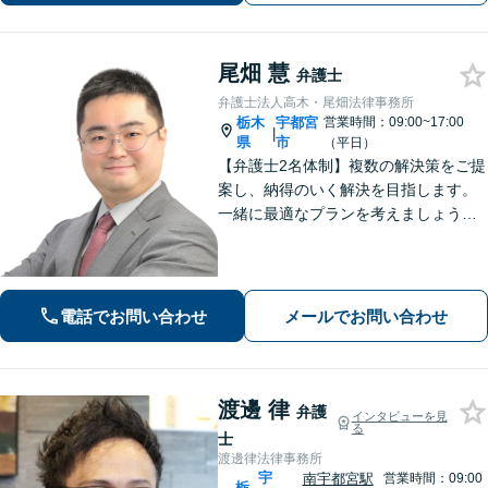
尾畑 慧
弁護士
弁護士法人高木・尾畑法律事務所
栃木
宇都宮
営業時間：09:00~17:00
|
県
市
（平日）
【弁護士2名体制】複数の解決策をご提
案し、納得のいく解決を目指します。
一緒に最適なプランを考えましょう。
相続／不動産／国際問題など、幅広い
ご相談に対応しています。気がかりな
ことやご要望など、気兼ねなくお話く
ださい【駐車場あり】【当日・夜間・
電話でお問い合わせ
メールでお問い合わせ
休日対応】
渡邊 律
弁護
インタビューを見
る
士
渡邊律法律事務所
宇
南宇都宮駅
営業時間：09:00
栃