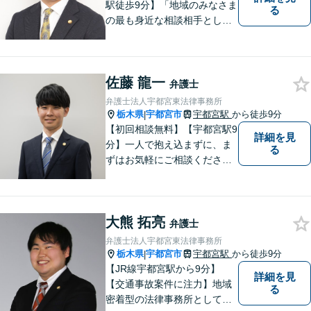
駅徒歩9分】「地域のみなさま
る
の最も身近な相談相手として
頼れる存在でありたい。」が
モットーです。【初回面談無
料】【夜間／休日対応可】交
佐藤 龍一
通事故／遺産相続／借金問題
弁護士
／企業法務／離婚問題などさ
弁護士法人宇都宮東法律事務所
まざまな分野に力を入れてお
栃木県
宇都宮市
宇都宮駅
から徒歩9分
|
ります。
【初回相談無料】【宇都宮駅9
詳細を見
分】一人で抱え込まずに、ま
る
ずはお気軽にご相談くださ
い。【夜間休日対応可能】
大熊 拓亮
弁護士
弁護士法人宇都宮東法律事務所
栃木県
宇都宮市
宇都宮駅
から徒歩9分
|
【JR線宇都宮駅から9分】
詳細を見
【交通事故案件に注力】地域
る
密着型の法律事務所として、