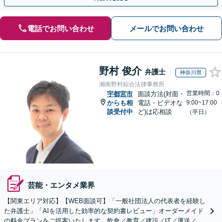
電話でお問い合わせ
メールでお問い合わせ
野村 俊介
弁護士
神奈川県
湘南野村綜合法律事務所
営業時間：0
宇都宮市
面談方法(対面・
からも相
電話・ビデオな
9:00~17:00
談受付中
ど)は応相談
（平日）
芸能・エンタメ業界
【関東エリア対応】【WEB面談可】「一般社団法人の代表者を経験し
た弁護士」「AIを活用した効率的な契約書レビュー」オーダーメイド
の料金プランをご提案いたします。飲食／教育／建設／IT／運送／不