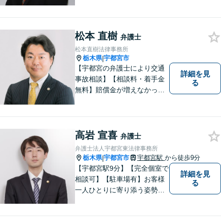
交通事故/遺産相続/借金・債務
整理/企業法務/離婚・男女問
題/労働問題など幅広い分野に
松本 直樹
力を入れております。まずは
弁護士
お気軽にご相談ください。
松本直樹法律事務所
栃木県
宇都宮市
|
【宇都宮の弁護士により交通
詳細を見
事故相談】【相談料・着手金
る
無料】賠償金が増えなかった
場合，報酬はいただきませ
ん。交通事故の被害にあわれ
た方々のお力になりたいとい
う強い思いから，交通事故問
高岩 宣喜
弁護士
題に積極的に取り組んでいま
弁護士法人宇都宮東法律事務所
す。お気軽にお問い合わせく
栃木県
宇都宮市
宇都宮駅
から徒歩9分
|
ださい。
【宇都宮駅9分】【完全個室で
詳細を見
相談可】【駐車場有】お客様
る
一人ひとりに寄り添う姿勢を
大切にしております。 地域の
皆様のお悩みを丁寧にヒアリ