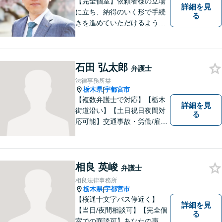
【完全個室】依頼者様の立場
詳細を見
に立ち、納得のいく形で手続
る
きを進めていただけるよう、
しっかりとお話をお伺いし、
丁寧に説明を行います。 弁護
士業はサービス業であると認
石田 弘太郎
識し、常に誠実で真摯な対応
弁護士
を心掛けています。【南宇都
法律事務所栞
宮駅5分】
栃木県
宇都宮市
|
【複数弁護士で対応】【栃木
詳細を見
街道沿い】【土日祝日夜間対
る
応可能】交通事故・労働/雇用
問題・刑事事件に注力してい
ます。宇都宮市の弁護士で
す。是非一度ご相談くださ
い。
相良 英峻
弁護士
相良法律事務所
栃木県
宇都宮市
|
【桜通十文字バス停近く】
詳細を見
【当日/夜間相談可】【完全個
る
室での面談可】あなたの声を