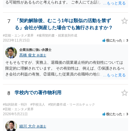
る可能性があるものと考えられます。 ご本人にてお話しを進められる
場合、事務所側から不利な条件を要求されるおそれもございますの
で、弁護士を通じて交渉することも選択肢として取り得るかと思われ
ます。
7
「契約解除後、むこう1年は類似の活動を禁ず
る」会社が倒産した場合でも施行されますか？
#芸能・エンタメ業界
#雇用契約書・就業規則作成
2023年11月15日
役にたった
3
企業法務に強い弁護士
髙橋 俊太
弁護士
そもそもですが、実務上、退職後の競業避止特約の有効性については
限定的に理解されています。 その有効性は、例えば、①保護されるべ
き会社の利益の有無、②退職した従業員の在職時の地位、③地域的限
定の有無、④競業避止義務の存続期間、⑤禁止される競業行為の範
囲、⑥代償措置の有無といった判断要素によって検討されます。 いず
れにしても、書面を拝見するなど具体的な事情を詳しくお伺いする必
8
学校内での著作物利用
要はありますが、上記判断要素に照らす限り、ご相談のケースにおい
ては会社側の請求は認められにくいのではないかという印象です。
#知的財産・特許
#学校法人
#契約書作成・リーガルチェック
#芸能・エンタメ業界
2026年5月21日
役にたった
3
細川 大介
弁護士