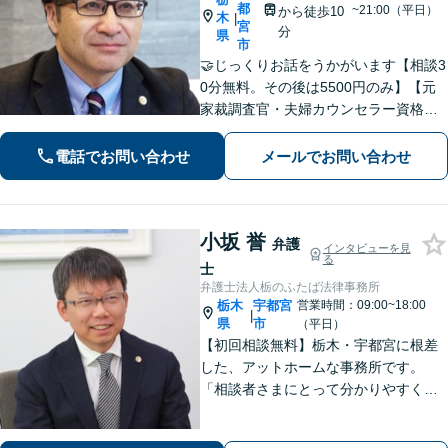
都
~21:00（平日）
から徒歩10
木
|
宮
分
県
市
🤝じっくりお話をうかがいます【相談3
0分無料。その後は5500円のみ】【元
家裁調査官・夫婦カウンセラー資格あ
り】時間を気にせずじっくりお話をう
かがいます。一人ではどうにもできな
電話でお問い合わせ
メールでお問い合わせ
い、不安やお悩みは、是非、私にゆっ
くりお話しください
小坂 誉
弁護
インタビューを見
る
士
弁護士法人栃のふたば法律事務所
栃木
宇都宮
営業時間：09:00~18:00
|
県
市
（平日）
【初回相談無料】栃木・宇都宮に根差
した、アットホームな事務所です。
「相談者さまにとって分かりやすく説
明すること」「必ず何らかの解決策を
お出しすること」を心がけておりま