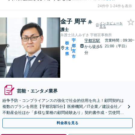
24件中 1-24件を表示
金子 周平
弁
インタビューを
見る
護士
弁護士法人みずき 宇都宮事務所
宇
宇都宮駅
営業時間：09:30~
栃
都
21:00（平日）
から徒歩5
木
|
宮
分
県
市
芸能・エンタメ業界
紛争予防・コンプライアンスの強化で社会的信用を向上！顧問契約は
複数のプランを用意【宇都宮駅5分】医療機関／IT企業／建設会社／
不動産会社ほか「多様な業種の顧問経験あり」契約書作成・労使問
題・クレーム対応など幅広く【休日・夜間面談可】
料金表を見る