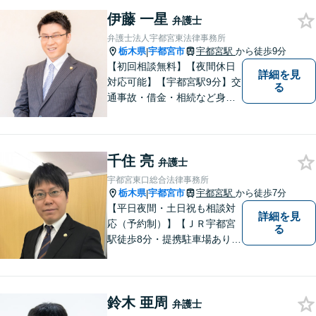
ングし解決までサポートさせ
伊藤 一星
ていただきます。「こんなこ
弁護士
とを相談していいのかな」と
弁護士法人宇都宮東法律事務所
身構えずに、お気軽にご相談
栃木県
宇都宮市
宇都宮駅
から徒歩9分
|
ください。
【初回相談無料】【夜間休日
詳細を見
対応可能】【宇都宮駅9分】交
る
通事故・借金・相続など身近
な法的トラブルを多く手がけ
てきました。地域に密着した
弁護士として依頼者の話にじ
千住 亮
っくり耳を傾け、まずは不安
弁護士
を取り除いた上で今後の見通
宇都宮東口総合法律事務所
しをわかりやすく説明しま
栃木県
宇都宮市
宇都宮駅
から徒歩7分
|
す。
【平日夜間・土日祝も相談対
詳細を見
応（予約制）】【ＪＲ宇都宮
る
駅徒歩8分・提携駐車場あり】
相談者様にとって分かりやす
く、和やかな法律相談を目指
しています。お気軽にお問い
鈴木 亜周
合わせください。
弁護士