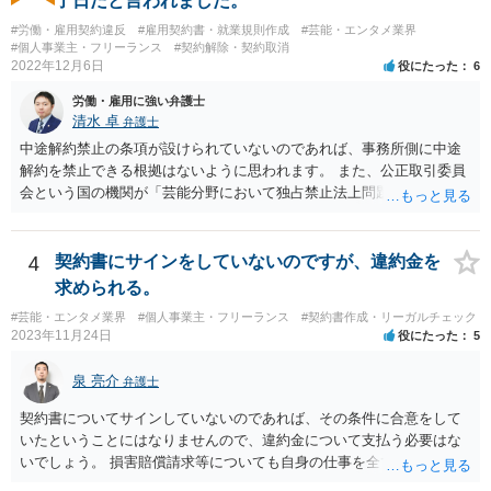
了日だと言われました。
したら幸いです。
#労働・雇用契約違反
#雇用契約書・就業規則作成
#芸能・エンタメ業界
#個人事業主・フリーランス
#契約解除・契約取消
2022年12月6日
役にたった
6
労働・雇用に強い弁護士
清水 卓
弁護士
中途解約禁止の条項が設けられていないのであれば、事務所側に中途
解約を禁止できる根拠はないように思われます。 また、公正取引委員
会という国の機関が「芸能分野において独占禁止法上問題となり得る
行為の想定例」として、「所属事務所が，契約終了後は⼀定期間芸能
活動を⾏えない旨の義務を課し，⼜は移籍・独⽴した場合には芸能活
動を妨害する旨⽰唆して，移籍・独⽴を諦めさせること（優越的地位
4
契約書にサインをしていないのですが、違約金を
の濫⽤等）を例示しています。 ライバー事務所にも同様のことが言え
求められる。
る可能性があり、あなたのケースでも、独占禁止法上問題となり得ま
#芸能・エンタメ業界
#個人事業主・フリーランス
#契約書作成・リーガルチェック
す。 ただし、「※これら⾏為が実際に独占禁⽌法違反となるかどうか
2023年11月24日
役にたった
5
は，具体的態様に照らして個別に判断されることとなる。例えば，優
越的地位の濫⽤に関して，不当に不利益を与えるか否かは，課される
泉 亮介
弁護士
義務等の内容や期間が⽬的に照らして過⼤であるか，与える不利益の
程度，代償措置の有無やその⽔準，あらかじめ⼗分な協議が⾏われた
契約書についてサインしていないのであれば、その条件に合意をして
か等を考慮の上，個別具体的に判断される」という指摘もなされてい
いたということにはなりませんので、違約金について支払う必要はな
るので、ご事案に応じ、挙げられている事情を具体的に検討して行く
いでしょう。 損害賠償請求等についても自身の仕事を全て処理してか
必要があります。 なお、退所等で事務所側と揉めるようであれば、弁
ら辞めるのであれば一般的には負担義務はないかと思われます。