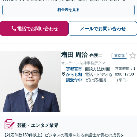
動産／メーカー／社会福祉法人など幅広い業界に対応
料金表を見る
電話でお問い合わせ
メールでお問い合わせ
増田 周治
弁護士
東京都
オンライン法律事務所タマ
営業時間：1
宇都宮市
面談方法(対面・
からも相
電話・ビデオな
0:00~17:00
談受付中
ど)は応相談
（平日）
芸能・エンタメ業界
【対応件数150件以上】ビジネスの現場を知る弁護士が貴社の成長を