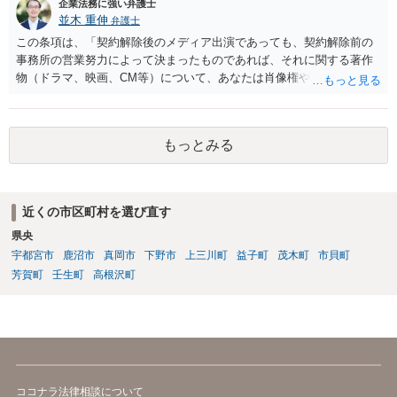
企業法務に強い弁護士
並木 重伸
弁護士
この条項は、「契約解除後のメディア出演であっても、契約解除前の
事務所の営業努力によって決まったものであれば、それに関する著作
物（ドラマ、映画、CM等）について、あなたは肖像権やパブリシティ
権を主張することはできず、何かある場合は協議して決定する」とい
う意味と思われます。 事務所が獲得した仕事から生じる権利を、解除
後も事務所が管理すること自体には合理性がある場合もあります。し
もっとみる
かし「事務所に帰属する」という表現は、本来他人に譲渡できるもの
ではない肖像権等が事務所に渡ってしまうかのようにも読め、あなた
の権利を過剰に制限する恐れもあります。 ご指摘の箇所も含め、解除
届の内容が適切かどうか弁護士に直接相談のうえ、可能であれば事務
近くの市区町村を選び直す
所と協議することをお勧めします。
県央
宇都宮市
鹿沼市
真岡市
下野市
上三川町
益子町
茂木町
市貝町
芳賀町
壬生町
高根沢町
ココナラ法律相談について