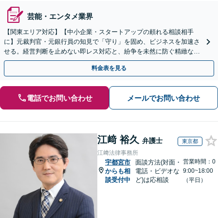
芸能・エンタメ業界
【関東エリア対応】【中小企業・スタートアップの頼れる相談相手
に】元裁判官・元銀行員の知見で「守り」を固め、ビジネスを加速さ
せる。経営判断を止めない即レス対応と、紛争を未然に防ぐ精緻な契
約戦略。【夜間・WEB相談可】
料金表を見る
電話でお問い合わせ
メールでお問い合わせ
江﨑 裕久
弁護士
東京都
江﨑法律事務所
営業時間：0
宇都宮市
面談方法(対面・
からも相
電話・ビデオな
9:00~18:00
談受付中
ど)は応相談
（平日）