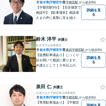
栃木県
宇都宮市
宇都宮駅
から徒歩9分
|
【宇都宮駅9分】【完全個室で
詳細を見
相談可】【駐車場有】相談者
る
さまの声に真摯に耳を傾け、
状況に応じた最善の解決策を
一緒に考えることを大切にし
ています。 丁寧で的確な対応
鈴木 洋平
を心がけ、信頼いただける弁
弁護士
護士でありたいと思っていま
鈴木洋平法律事務所
す。
栃木県
宇都宮市
東武宇都宮駅
から徒歩9分
|
【提携駐車場あり】じっくり
詳細を見
話を聞いて相談に乗ります。
る
弁護士として１０年以上の経
験をもとに適切なアドバイス
をいたします。ぜひ一度ご相
談ください。
泉田 仁
弁護士
弁護士法人宇都宮東法律事務所
栃木県
宇都宮市
宇都宮駅
から徒歩9分
|
【専用駐車場あり】【宇都宮
詳細を見