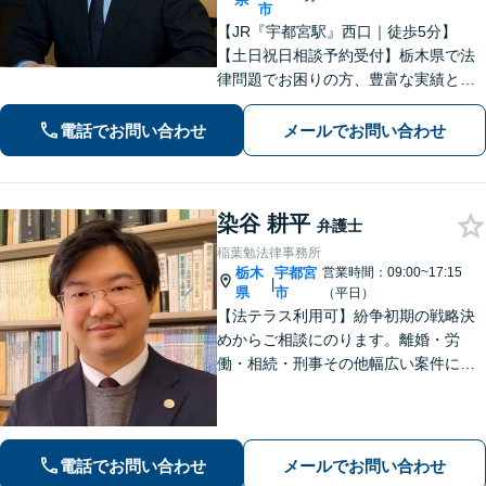
市
【JR『宇都宮駅』西口｜徒歩5分】
【土日祝日相談予約受付】栃木県で法
律問題でお困りの方、豊富な実績と専
門性を持つ弁護士が、ともに解決を目
指します。どうぞお気軽にご相談くだ
電話でお問い合わせ
メールでお問い合わせ
さい。
染谷 耕平
弁護士
稲葉勉法律事務所
栃木
宇都宮
営業時間：09:00~17:15
|
県
市
（平日）
【法テラス利用可】紛争初期の戦略決
めからご相談にのります。離婚・労
働・相続・刑事その他幅広い案件につ
いて、ご相談から交渉・調停・裁判ま
で、どの段階でも適切なサポートが可
能です。
電話でお問い合わせ
メールでお問い合わせ