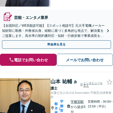
芸能・エンタメ業界
【全国対応／WEB面談可能】【スポット相談可】元大手電機メーカー
知財部に勤務・外務省出身。経験に基づく多角的な視点で、解決案を
ご提案します。高水準の契約書対応・知財・行政折衝で事業成長を牽
引いたします。
料金表を見る
電話でお問い合わせ
メールでお問い合わせ
山本 祐輔
弁
インタビューを
見る
護士
弁護士法人ALG＆Associates 宇都宮法律事務
所
宇
宇都宮駅
営業時間：00:00~
栃
都
23:59（平日）
から徒歩5
木
|
宮
分
県