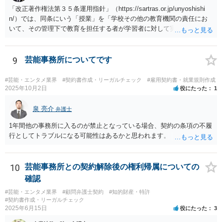
「改正著作権法第３５条運用指針」（https://sartras.or.jp/unyoshishi
n/）では、同条にいう「授業」を「学校その他の教育機関の責任にお
いて、その管理下で教育を担任する者が学習者に対して実施する教育
活動」と定義しています。 該当例として講義・実習、特別活動（学
級活動・クラブ活動・学校行事等）、部活動、課外補習授業等を、該
当しない例として自主的なボランティア活動・保護者会・ＰＴＡ活動
9
芸能事務所についてです
等を列挙しています。 本件をこれに当てはめますと、 ①主体である学
校司書は、学校図書館法第６条第１項上「専ら学校図書館の職務に従
#芸能・エンタメ業界
#契約書作成・リーガルチェック
#雇用契約書・就業規則作成
事する職員」と位置づけられ、運用指針にいう「教育を担任する者」
2025年10月2日
役にたった
1
に該当しません。 ②活動内容も、特別活動・学校行事等ではなく、図
書館独自の読書推進活動であり、該当例のいずれにも当たりません。
泉 亮介
弁護士
したがって、本件展示は「授業の過程」要件を満たさず、３５条によ
1年間他の事務所に入るのが禁止となっている場合、契約の条項の不履
る適法化はできないと考えられます。 ただし、繰り返しになります
行としてトラブルになる可能性はあるかと思われます。
が、ご相談のケースのような事案が裁判沙汰になることが現実的には
ほぼないため、今後も裁判例が積み重なる可能性がきわめて低く、ど
ちらの解釈が正しいのかについて司法の判断が下されることがないも
10
芸能事務所との契約解除後の権利帰属についての
のと思われます。
確認
#芸能・エンタメ業界
#顧問弁護士契約
#知的財産・特許
#契約書作成・リーガルチェック
2025年6月15日
役にたった
3