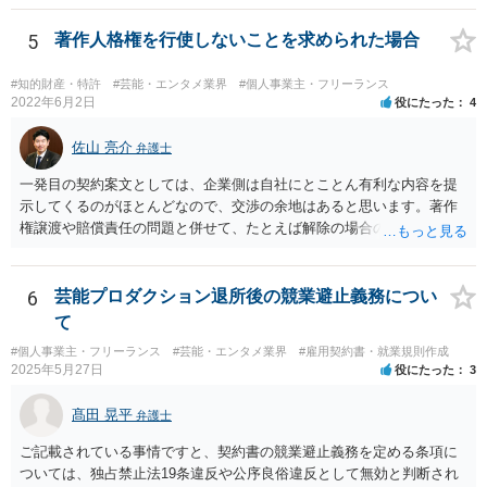
護士に直接相談・依頼し、事務所側と交渉にあたってもらう方法もあ
るかと思います。 （参考）「⼈材分野における公正取引委員会の取
5
著作人格権を行使しないことを求められた場合
組」（令和元年９月２５日 公正取引委員会）６頁 https://www.jftc.g
o.jp/houdou/kouenkai/190925kondan_file/siryou2.pdf
#知的財産・特許
#芸能・エンタメ業界
#個人事業主・フリーランス
2022年6月2日
役にたった
4
佐山 亮介
弁護士
一発目の契約案文としては、企業側は自社にとことん有利な内容を提
示してくるのがほとんどなので、交渉の余地はあると思います。著作
権譲渡や賠償責任の問題と併せて、たとえば解除の場合のクリエータ
ー側への補償を設けさせるといった修正要望は出してみる価値があり
ます（実際、民法の原則では一方的な委任契約の解除には、必要に応
じて損害の補償をしなければならないと定められています。） ただ、
6
芸能プロダクション退所後の競業避止義務につい
そこで「これはうちの定型書式なので変更できない」といった趣旨の
て
回答があれば、今後の信頼関係の構築を考えても、ご縁がなかったと
#個人事業主・フリーランス
#芸能・エンタメ業界
#雇用契約書・就業規則作成
して契約を見送られた方が良いように思います。
2025年5月27日
役にたった
3
髙田 晃平
弁護士
ご記載されている事情ですと、契約書の競業避止義務を定める条項に
ついては、独占禁止法19条違反や公序良俗違反として無効と判断され