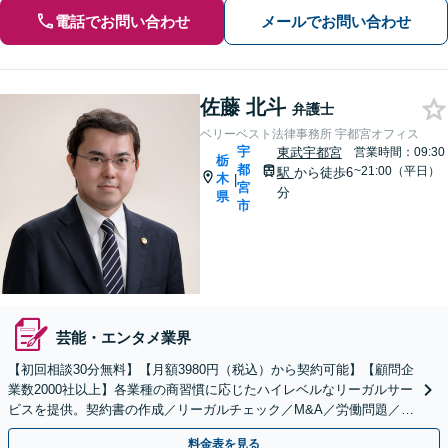
電話でお問い合わせ
メールでお問い合わせ
佐藤 北斗
弁護士
ベリーベスト法律事務所 宇都宮オフィス
宇
東武宇都宮
営業時間：09:30
栃
都
~21:00（平日）
駅
から徒歩6
木
|
宮
分
県
市
芸能・エンタメ業界
【初回相談30分無料】【月額3980円（税込）から契約可能】【顧問企
業数2000社以上】各業種の商習慣に応じたハイレベルなリーガルサー
ビスを提供。契約書の作成／リーガルチェック／M&A／労働問題／知
的財産等、お任せください【他士業連携可能】
料金表を見る