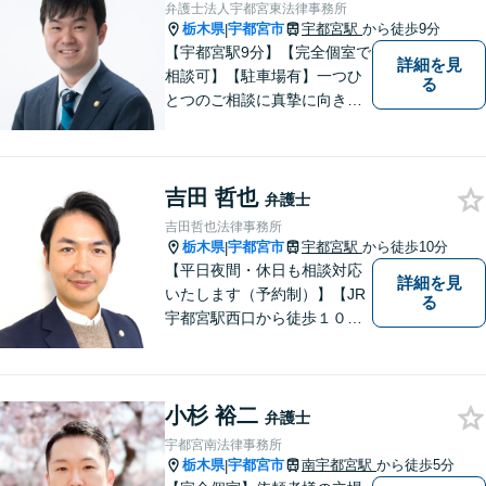
弁護士法人宇都宮東法律事務所
栃木県
宇都宮市
宇都宮駅
から徒歩9分
|
【宇都宮駅9分】【完全個室で
詳細を見
相談可】【駐車場有】一つひ
る
とつのご相談に真摯に向き合
い、明るく実直な姿勢で、不
安や疑問にしっかり寄り添い
ます。 どんな小さなお悩みで
吉田 哲也
も構いません。 まずはお気軽
弁護士
にご相談ください。
吉田哲也法律事務所
栃木県
宇都宮市
宇都宮駅
から徒歩10分
|
【平日夜間・休日も相談対応
詳細を見
いたします（予約制）】【JR
る
宇都宮駅西口から徒歩１０
分・事務所ビル１階が駐車場
となっています】相談者様の
お話をしっかりと聞き，丁寧
小杉 裕二
に対応いたします。ぜひ一度
弁護士
ご相談ください。
宇都宮南法律事務所
栃木県
宇都宮市
南宇都宮駅
から徒歩5分
|