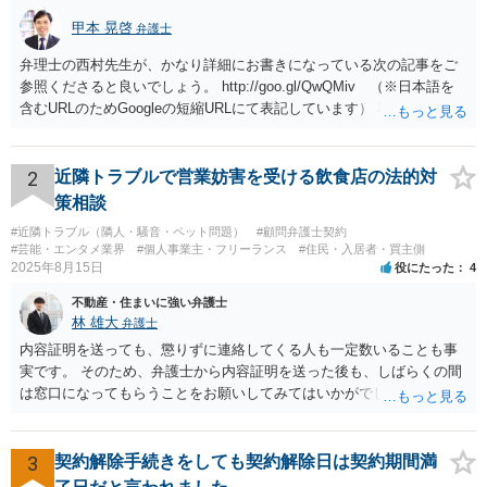
甲本 晃啓
弁護士
弁理士の西村先生が、かなり詳細にお書きになっている次の記事をご
参照くださると良いでしょう。 http://goo.gl/QwQMiv （※日本語を
含むURLのためGoogleの短縮URLにて表記しています） 私も同先生と
同じ意見です。 商品（グッズ）への使用ということであれば、少なく
とも不正競争防止法上の問題は生じうると思います。
2
近隣トラブルで営業妨害を受ける飲食店の法的対
策相談
#近隣トラブル（隣人・騒音・ペット問題）
#顧問弁護士契約
#芸能・エンタメ業界
#個人事業主・フリーランス
#住民・入居者・買主側
2025年8月15日
役にたった
4
不動産・住まいに強い弁護士
林 雄大
弁護士
内容証明を送っても、懲りずに連絡してくる人も一定数いることも事
実です。 そのため、弁護士から内容証明を送った後も、しばらくの間
は窓口になってもらうことをお願いしてみてはいかがでしょうか。 そ
うすれば、もしその方から不当な要求を受けることがあっても、「窓
口（弁護士に）言ってください」とだけお伝えし、それ以外には一切
応じないという姿勢をとることができるため、スタッフの方の負担軽
3
契約解除手続きをしても契約解除日は契約期間満
減を図れると思います。 大変な状況かと思いますが、ご参考になりま