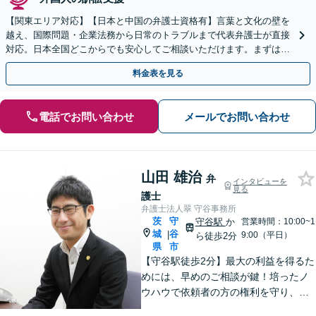
【関東エリア対応】【日本と中国の弁護士資格有】言葉と文化の壁を
越え、国際問題・企業法務から日常のトラブルまで代表弁護士が直接
対応。日本全国どこからでも安心してご相談いただけます。まずは一
歩を踏み出してみませんか。【初回相談無料】
料金表を見る
電話でお問い合わせ
メールでお問い合わせ
山田 雄治
弁
インタビューを
見る
護士
弁護士法人翠 守谷事務所
茨
守
守谷駅
か
営業時間：10:00~1
城
谷
|
9:00（平日）
ら徒歩2分
県
市
【守谷駅徒歩2分】最大の利益を得るた
めには、早めのご相談が鍵！培ったノ
ウハウで依頼者の方の権利を守り、最
上のリーガルサービスをお届けしま