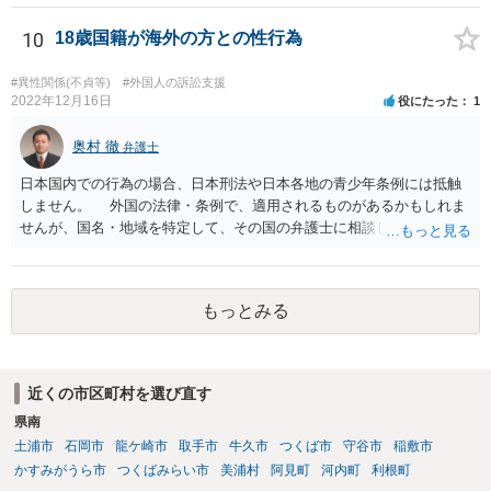
10
18歳国籍が海外の方との性行為
#異性関係(不貞等)
#外国人の訴訟支援
2022年12月16日
役にたった
1
奥村 徹
弁護士
日本国内での行為の場合、日本刑法や日本各地の青少年条例には抵触
しません。 外国の法律・条例で、適用されるものがあるかもしれま
せんが、国名・地域を特定して、その国の弁護士に相談してくださ
い。
もっとみる
近くの市区町村を選び直す
県南
土浦市
石岡市
龍ケ崎市
取手市
牛久市
つくば市
守谷市
稲敷市
かすみがうら市
つくばみらい市
美浦村
阿見町
河内町
利根町