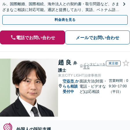
ル、国際離婚、国際相続、海外法人との契約書・取引問題など、さま
ざまなご相談に対応可能。通訳と提携しており、英語、ベトナム語、
中国語、タイ語等対応可能です（通訳料別途）。
料金表を見る
電話でお問い合わせ
メールでお問い合わせ
趙 良
弁
東京都
インタビューを
見る
護士
東京CITY LIGHT法律事務所
営業時間：0
守谷市
か
面談方法(対面・
らも相談
電話・ビデオな
9:30~17:00
受付中
ど)は応相談
（平日）
外国人の訴訟支援