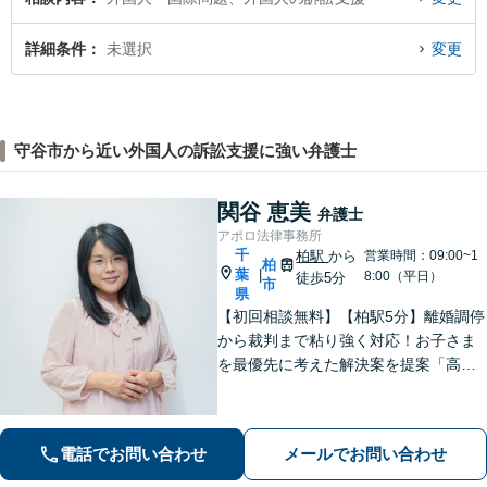
詳細条件
未選択
変更
守谷市から近い外国人の訴訟支援に強い弁護士
関谷 恵美
弁護士
アポロ法律事務所
千
柏駅
から
営業時間：09:00~1
柏
葉
|
8:00（平日）
徒歩5分
市
県
【初回相談無料】【柏駅5分】離婚調停
から裁判まで粘り強く対応！お子さま
を最優先に考えた解決案を提案「高齢
者・障がい者の方の相続を全力サポー
ト」「遺言書作成で紛争回避」「不動
産相続に強い」【完全個室制】【休
電話でお問い合わせ
メールでお問い合わせ
日・夜間面談可】【分割・後払い対
応】