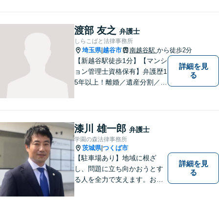
あり。【三郷駅6分】【子連れ
相談可】【完全個室で相談】
渡部 友之
弁護士
しらこばと法律事務所
埼玉県
越谷市
南越谷駅
から徒歩2分
|
【新越谷駅徒歩1分】【マンシ
詳細を見
ョン管理士資格保有】弁護歴1
る
5年以上！離婚／遺産分割／刑
事事件で多数の実績あり！一
人でも多くの方に感謝してい
ただけるよう、誠心誠意取り
組みます。お困りごとはお気
漆川 雄一郎
弁護士
軽にご相談ください！【法テ
学園の森法律事務所
ラス歓迎】
茨城県
つくば市
|
【駐車場あり】地域に根ざ
詳細を見
し、問題に立ち向かおうとす
る
る人を全力で支えます。お困
りの方は、お気軽にご相談く
ださい。