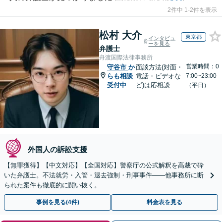
2件中 1-2件を表示
松村 大介
東京都
インタビュ
ーを見る
弁護士
舟渡国際法律事務所
営業時間：0
守谷市
か
面談方法(対面・
らも相談
電話・ビデオな
7:00~23:00
受付中
ど)は応相談
（平日）
外国人の訴訟支援
【無罪獲得】【中文対応】【全国対応】警察庁の公式解釈を高裁で砕
いた弁護士。不法就労・入管・退去強制・刑事事件——他事務所に断
られた案件も徹底的に闘い抜く。
事例を見る(4件)
料金表を見る