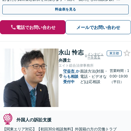
やかな連絡と粘り強い交渉を徹底【休日・夜間相談可】
料金表を見る
電話でお問い合わせ
メールでお問い合わせ
永山 怜志
東京都
インタビュ
ーを見る
弁護士
エイト総合法律事務所
営業時間：1
守谷市
か
面談方法(対面・
らも相談
電話・ビデオな
0:00~19:00
受付中
ど)は応相談
（平日）
外国人の訴訟支援
【関東エリア対応】【初回30分相談無料】外国籍の方の労働トラブ