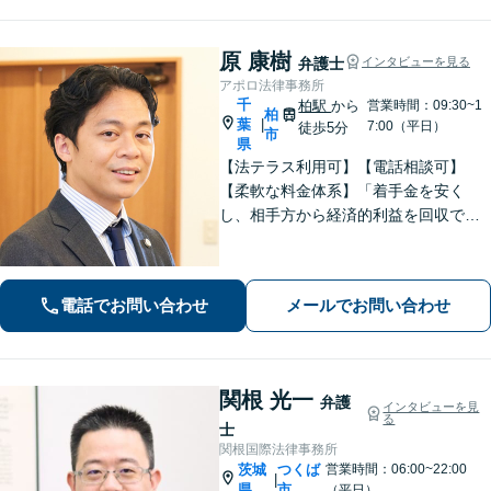
原 康樹
弁護士
インタビューを見る
アポロ法律事務所
千
柏駅
から
営業時間：09:30~1
柏
葉
|
7:00（平日）
徒歩5分
市
県
【法テラス利用可】【電話相談可】
【柔軟な料金体系】「着手金を安く
し、相手方から経済的利益を回収でき
た場合は報酬金で補う」などの対応も
可能です。離婚・男女問題、借金・債
務整理、 相続・遺言 、労働・雇用、交
電話でお問い合わせ
メールでお問い合わせ
通事故 など【柏駅5分】
関根 光一
弁護
インタビューを見
る
士
関根国際法律事務所
茨城
つくば
営業時間：06:00~22:00
|
県
市
（平日）