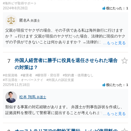
#海外ビザ取得サポート
2024年8月28日
役にたった
1
匿名A
弁護士
父親が現役でヤクザの場合、その子供である私は海外旅行に行けます
か？ →行けます 父親が現役のヤクザだった場合、法律的に現役のヤク
ザの子供ができないことは何かありますか？ →法律的に、ということ
であれば、ないかと思います。
7
外国人経営者に勝手に役員を退任させられた場合
の対策は？
#在留資格
#被害者
#横領罪・背任罪
#契約書・借用書なし
#不法滞在・オーバーステイ
#外国人の訴訟支援
2025年11月18日
役にたった
1
松本 翔馬
弁護士
類似する事案の対応経験があります。 弁護士が刑事告訴状を作成し、
証拠資料を整理して警察署に提出することが考えられます。