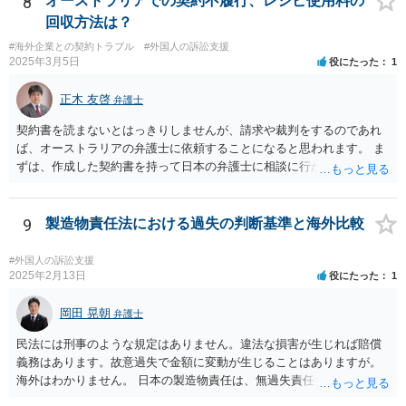
8
オーストラリアでの契約不履行、レシピ使用料の
回収方法は？
#海外企業との契約トラブル
#外国人の訴訟支援
2025年3月5日
役にたった
1
正木 友啓
弁護士
契約書を読まないとはっきりしませんが、請求や裁判をするのであれ
ば、オーストラリアの弁護士に依頼することになると思われます。 ま
ずは、作成した契約書を持って日本の弁護士に相談に行かれて、契約
書の内容から請求手段を検討していくのがよいかと思います。
9
製造物責任法における過失の判断基準と海外比較
#外国人の訴訟支援
2025年2月13日
役にたった
1
岡田 晃朝
弁護士
民法には刑事のような規定はありません。違法な損害が生じれば賠償
義務はあります。故意過失で金額に変動が生じることはありますが。
海外はわかりません。 日本の製造物責任は、無過失責任です。ですの
で、瑕疵があったかどうかが問題で、過失は問題になりません。