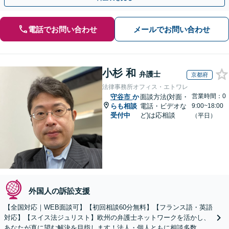
電話でお問い合わせ
メールでお問い合わせ
小杉 和
弁護士
京都府
法律事務所オフィス・エトワレ
営業時間：0
守谷市
か
面談方法(対面・
らも相談
電話・ビデオな
9:00~18:00
受付中
ど)は応相談
（平日）
外国人の訴訟支援
【全国対応｜WEB面談可】【初回相談60分無料】【フランス語・英語
対応】【スイス法ジュリスト】欧州の弁護士ネットワークを活かし、
あなたが真に望む解決を目指します！法人・個人ともに相談多数。細