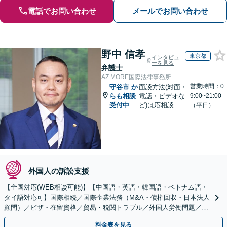
電話でお問い合わせ
メールでお問い合わせ
野中 信孝
東京都
インタビュ
ーを見る
弁護士
AZ MORE国際法律事務所
営業時間：0
守谷市
か
面談方法(対面・
らも相談
電話・ビデオな
9:00~21:00
受付中
ど)は応相談
（平日）
外国人の訴訟支援
【全国対応(WEB相談可能)】【中国語・英語・韓国語・ベトナム語・
タイ語対応可】国際相続／国際企業法務（M&A・債権回収・日本法人
顧問）／ビザ・在留資格／貿易・税関トラブル／外国人労働問題／外
国人刑事事件など、幅広いご相談に対応可能
料金表を見る