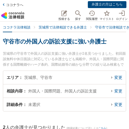
弁護士の方はこちら
ココナラへ
投稿する
探す
閲覧履歴
マイリスト
ログイン
ココナラ法律相談
茨城県で法律相談できる弁護士
守谷市で法律相談で
守谷市の外国人の訴訟支援に強い弁護士
茨城県の守谷市で外国人の訴訟支援に強い弁護士が2名見つかりました。初回面
談無料や休日面談に対応している弁護士なども掲載中。外国人・国際問題に関
係する国際離婚やハーグ条約、国際結婚等の細かな分野での絞り込み検索もで
き便利です。特に弁護士法人翠 守谷事務所の山田 雄治弁護士やひかる総合法律
事務所の鯉沼 敦規弁護士のプロフィール情報や弁護士費用、強みなどが注目さ
エリア
茨城県、守谷市
変更
れています。『守谷市で土日や夜間に発生した外国人の訴訟支援のトラブルを
今すぐに弁護士に相談したい』『外国人の訴訟支援のトラブル解決の実績豊富
相談内容
外国人・国際問題、外国人の訴訟支援
変更
な近くの弁護士を検索したい』『初回相談無料で外国人の訴訟支援を法律相談
できる守谷市内の弁護士に相談予約したい』などでお困りの相談者さんにおす
すめです。
詳細条件
未選択
変更
2
人の弁護士が見つかりました
(検索結果について詳しくは
こちら
)