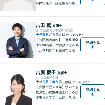
事件で無罪・認定落ちの実績
多数！その他、民事事件・家
事事件でも豊富な経験を有し
ます。お困りごとがありまし
たら、お気軽にご相談くださ
吉田 翼
弁護士
い！【毎日対応◎】
虎ノ門法律経済事務所 柏支店
千葉県
柏市
柏駅
から徒歩4分
|
【初回相談無料】「事務所全
詳細を見
体で90名以上の弁護士が在籍
る
／元裁判官等も在籍する法律
事務所／創業1972年」注力分
野の限定と本店との密な連携
「本店の税理士及び司法書士
と連携し、税務・登記もワン
吉廣 慶子
弁護士
ストップで対応可」【休日・
みさと法律事務所
夜間相談可】
埼玉県
三郷市
三郷駅
から徒歩6分
|
【弁護士歴２０年】県内でも
詳細を見
数少ない女性弁護士による法
る
律事務所です。三郷・八潮・
草加・吉川で多数の解決事例