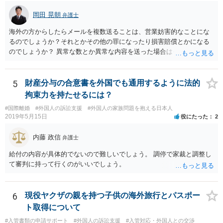
岡田 晃朝
弁護士
海外の方からしたらメールを複数送ることは、営業妨害的なことにな
るのでしょうか？それとかその他の罪になったり損害賠償とかになる
のでしょうか？ 異常な数とか異常な内容を送った場合はそういうこと
もあります。海外とあり、その国の法律がどうなっているのかわかり
ませんが、日本ではそうです。 しかし、現実には、あまりないかとは
思います。 お礼を送ったなら、もう伝っているでしょうから、今後
5
財産分与の合意書を外国でも通用するように法的
は、止めておけばよいでしょう。
拘束力を持たせるには？
#国際離婚
#外国人の訴訟支援
#外国人の家族問題を抱える日本人
2019年5月15日
役にたった
2
内藤 政信
弁護士
給付の内容が具体的でないので難しいでしょう。 調停で家裁と調整し
て審判に持って行くのがいいでしょう。
6
現役ヤクザの親を持つ子供の海外旅行とパスポー
ト取得について
#入管書類の申請サポート
#外国人の訴訟支援
#入管対応・外国人との交渉