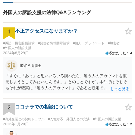
外国人の訴訟支援の法律Q&Aランキング
1
不正アクセスになりますか？
#訴訟・損害賠償請求
#発信者情報開示請求
#個人・プライベート
#加害者
#外国人の訴訟支援
2024年8月29日
役にたった
4
匿名A
弁護士
「すぐに「あっ」と思いいろいろ調べたら、違う人のアカウントを復
元しようとしてみたいなんです。」とのことですが，本件ではそもそ
もそれが確実に「違う人のアカウント」であると断定できていません
し，仮にそのアドレスが実在したとしても不正アクセスの故意が観念
できません。余計な心配でしょう。
2
ココナラでの相談について
#海外企業との契約トラブル
#入管対応・外国人との交渉
#外国人の訴訟支援
2026年1月20日
役にたった
2