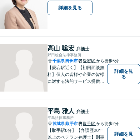
詳細を見る
高山 聡宏
弁護士
野田総合法律事務所
千葉県
野田市
愛宕駅
から徒歩5分
|
【愛宕駅近く】【初回面談無
詳細を見
料】個人の皆様や企業の皆様
る
に対する法的サービス提供に
誠実に取り組んでいきたいと
考えております。刑事事件／
民事事件／家事事件／企業法
務など、幅広く対応します。
平島 雅人
弁護士
【当日／夜間／休日対応可】
平島法律事務所
お気軽にご相談ください。
茨城県
取手市
取手駅
から徒歩2分
|
【取手駅0分】【弁護歴20年
詳細を見
以上のベテラン弁護士】刑事
る