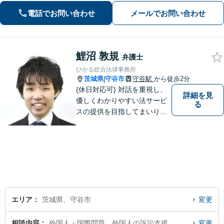
す。借金、遺言相続、離婚、企業法務
電話でお問い合わせ
メールでお問い合わせ
その他どんな相談でも受け付けます。
鯉沼 敦規
弁護士
ひかる総合法律事務所
茨城県
守谷市
守谷駅
から徒歩2分
|
{休日対応可} 対話を重視し、
詳細を見
優しくわかりやすい法サービ
る
スの提供を目指してまいりま
す。
エリア
茨城県、守谷市
変更
相談内容
外国人・国際問題、外国人の訴訟支援
変更