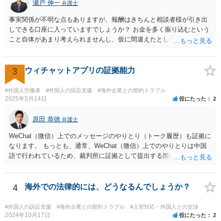
瀬戸 伸一
弁護士
事実関係が不明な点もありますが、報酬はきちんと相談者様が引き出
しできる口座に入っていますでしょうか？ お金を多く振り込むという
こと自体があまり考えられませんし、仮に間違えたとしても、海外の
銀行預金口座に現金で振り込んで返金というのが通常と思いますの
で、paypayを使うというのは、話として怪しい感じがします。 絶対に
損のないように行動されるとよいと思われます。
3
ウィチャットアプリの証拠能力
#外国人労働者
#外国人の訴訟支援
#海外企業との契約トラブル
2025年5月14日
役にたった
2
原田 恭徳
弁護士
WeChat（微信）上でのメッセージのやりとり（トーク履歴）も証拠に
なります。 もっとも、通常、WeChat（微信）上でのやりとりは中国
語で行われているため、裁判所に証拠として提出する際には日本語の
翻訳文も一緒に提出する必要があります。
4
海外での法律的には、どうなるんでしょうか？
#外国人の訴訟支援
#海外企業との契約トラブル
#入管対応・外国人との交渉
2024年10月17日
役にたった
2