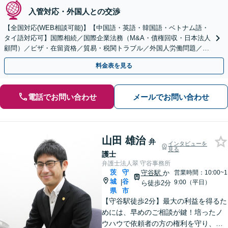
入管対応・外国人との交渉
【全国対応(WEB相談可能)】【中国語・英語・韓国語・ベトナム語・
タイ語対応可】国際相続／国際企業法務（M&A・債権回収・日本法人
顧問）／ビザ・在留資格／貿易・税関トラブル／外国人労働問題／外
国人刑事事件など、幅広いご相談に対応可能
料金表を見る
電話でお問い合わせ
メールでお問い合わせ
山田 雄治
弁
インタビューを
見る
護士
弁護士法人翠 守谷事務所
茨
守
守谷駅
か
営業時間：10:00~1
城
谷
|
9:00（平日）
ら徒歩2分
県
市
【守谷駅徒歩2分】最大の利益を得るた
めには、早めのご相談が鍵！培ったノ
ウハウで依頼者の方の権利を守り、最