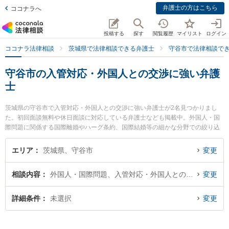
弁護士の方はこちら
ココナラへ
投稿する
探す
閲覧履歴
マイリスト
ログイン
ココナラ法律相談
茨城県で法律相談できる弁護士
守谷市で法律相談で
守谷市の入管対応・外国人との交渉に強い弁護
士
茨城県の守谷市で入管対応・外国人との交渉に強い弁護士が2名見つかりまし
た。初回面談無料や休日面談に対応している弁護士なども掲載中。外国人・国
際問題に関係する国際離婚やハーグ条約、国際結婚等の細かな分野での絞り込
み検索もでき便利です。特に弁護士法人翠 守谷事務所の山田 雄治弁護士やひか
る総合法律事務所の鯉沼 敦規弁護士のプロフィール情報や弁護士費用、強みな
エリア
茨城県、守谷市
変更
どが注目されています。『守谷市で土日や夜間に発生した入管対応・外国人と
の交渉のトラブルを今すぐに弁護士に相談したい』『入管対応・外国人との交
相談内容
外国人・国際問題、入管対応・外国人との交渉
変更
渉のトラブル解決の実績豊富な近くの弁護士を検索したい』『初回相談無料で
入管対応・外国人との交渉を法律相談できる守谷市内の弁護士に相談予約した
い』などでお困りの相談者さんにおすすめです。
詳細条件
未選択
変更