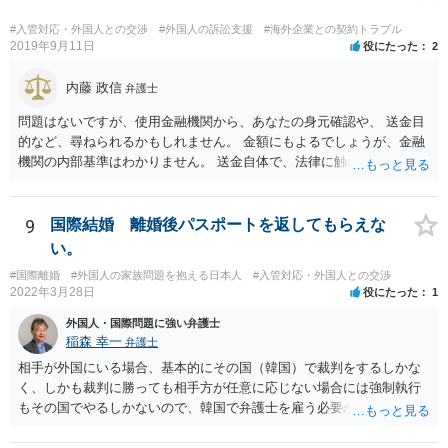
#入管対応・外国人との交渉
#外国人の訴訟支援
#海外企業との契約トラブル
2019年9月11日
役にたった
2
内藤 政信
弁護士
問題はないですが、使用金融機関から、あなたの身元確認や、 送金目
的など、尋ねられるかもしれません。 金額にもよるでしょうが、金融
機関の内部基準はわかりません。 送金自体で、法律に触れたり、逮捕
はないですね。
9
国際結婚 離婚後パスポートを返してもらえな
い。
#国際離婚
#外国人の家族問題を抱える日本人
#入管対応・外国人との交渉
2022年3月28日
役にたった
1
外国人・国際問題に強い弁護士
稲森 幸一
弁護士
相手が外国にいる場合、基本的にその国（韓国）で裁判をするしかな
く、しかも裁判に勝っても相手方が任意に応じない場合には強制執行
もその国でやるしかないので、韓国で弁護士を雇う必要が出てきそう
です。 それより、事情を説明してパスポートの再発行を求めることは
できないのでしょうか。 そちらのほうが早い気がします。