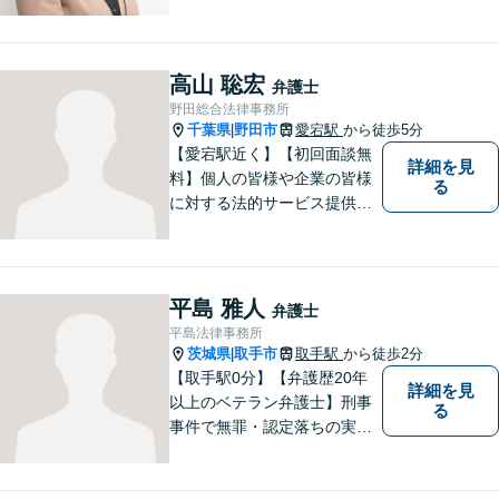
高山 聡宏
弁護士
野田総合法律事務所
千葉県
野田市
愛宕駅
から徒歩5分
|
【愛宕駅近く】【初回面談無
詳細を見
料】個人の皆様や企業の皆様
る
に対する法的サービス提供に
誠実に取り組んでいきたいと
考えております。刑事事件／
民事事件／家事事件／企業法
務など、幅広く対応します。
平島 雅人
弁護士
【当日／夜間／休日対応可】
平島法律事務所
お気軽にご相談ください。
茨城県
取手市
取手駅
から徒歩2分
|
【取手駅0分】【弁護歴20年
詳細を見
以上のベテラン弁護士】刑事
る
事件で無罪・認定落ちの実績
多数！その他、民事事件・家
事事件でも豊富な経験を有し