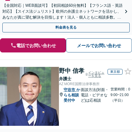
【全国対応｜WEB面談可】【初回相談60分無料】【フランス語・英語
対応】【スイス法ジュリスト】欧州の弁護士ネットワークを活かし、
あなたが真に望む解決を目指します！法人・個人ともに相談多数。細
やかな連絡と粘り強い交渉を徹底【休日・夜間相談可】
料金表を見る
電話でお問い合わせ
メールでお問い合わせ
野中 信孝
東京都
インタビュ
ーを見る
弁護士
AZ MORE国際法律事務所
営業時間：0
守谷市
か
面談方法(対面・
らも相談
電話・ビデオな
9:00~21:00
受付中
ど)は応相談
（平日）