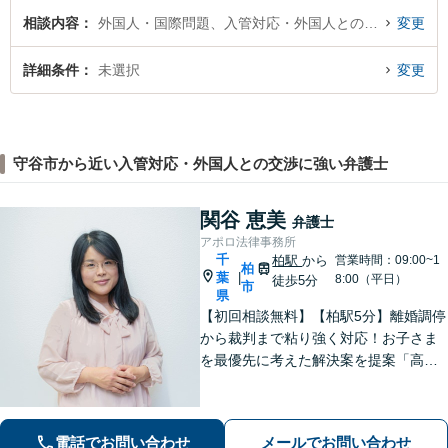
相談内容
外国人・国際問題、入管対応・外国人との交渉
変更
詳細条件
未選択
変更
守谷市から近い入管対応・外国人との交渉に強い弁護士
関谷 恵美
弁護士
アポロ法律事務所
千
柏駅
から
営業時間：09:00~1
柏
葉
|
8:00（平日）
徒歩5分
市
県
【初回相談無料】【柏駅5分】離婚調停
から裁判まで粘り強く対応！お子さま
を最優先に考えた解決案を提案「高齢
者・障がい者の方の相続を全力サポー
ト」「遺言書作成で紛争回避」「不動
産相続に強い」【完全個室制】【休
電話でお問い合わせ
メールでお問い合わせ
日・夜間面談可】【分割・後払い対