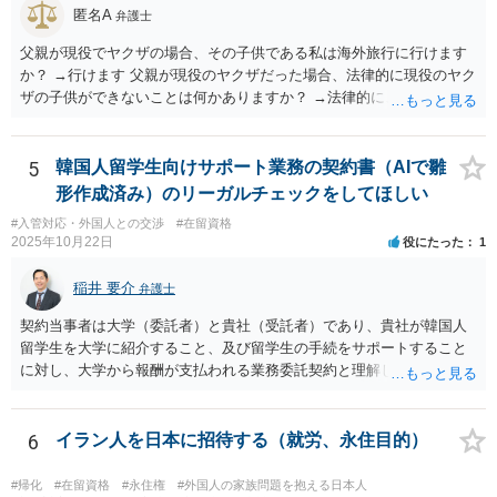
匿名A
弁護士
父親が現役でヤクザの場合、その子供である私は海外旅行に行けます
か？ →行けます 父親が現役のヤクザだった場合、法律的に現役のヤク
ザの子供ができないことは何かありますか？ →法律的に、ということ
であれば、ないかと思います。
5
韓国人留学生向けサポート業務の契約書（AIで雛
形作成済み）のリーガルチェックをしてほしい
#入管対応・外国人との交渉
#在留資格
2025年10月22日
役にたった
1
稲井 要介
弁護士
契約当事者は大学（委託者）と貴社（受託者）であり、貴社が韓国人
留学生を大学に紹介すること、及び留学生の手続をサポートすること
に対し、大学から報酬が支払われる業務委託契約と理解しました。 留
学生支援業務に精通しておりませんが、法人間の業務委託契約につ
き、契約書の作成・チェックを多く行った経験があります。
6
イラン人を日本に招待する（就労、永住目的）
#帰化
#在留資格
#永住権
#外国人の家族問題を抱える日本人