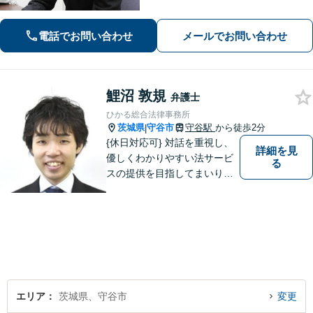
上のリーガルサービスをお届けしま
す。借金、遺言相続、離婚、企業法務
電話でお問い合わせ
メールでお問い合わせ
その他どんな相談でも受け付けます。
鯉沼 敦規
弁護士
ひかる総合法律事務所
茨城県
守谷市
守谷駅
から徒歩2分
|
{休日対応可} 対話を重視し、
詳細を見
優しくわかりやすい法サービ
る
スの提供を目指してまいりま
す。
エリア
茨城県、守谷市
変更