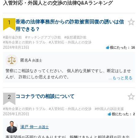
入管対応・外国人との交渉の法律Q&Aランキング
1
香港の法律事務所からの詐欺被害回復の誘いは信
用できる？
#還付金詐欺
#マッチングアプリ詐欺
#仮想通貨詐欺
#海外企業との契約トラブル
#入管対応・外国人との交渉
2024年8月13日
役にたった
16
匿名A
弁護士
警察にご相談なさってください。 個人的な見解ですし、断定はしませ
んが、 詐欺にしか思えませんので。
2
ココナラでの相談について
#海外企業との契約トラブル
#入管対応・外国人との交渉
#外国人の訴訟支援
2026年1月20日
役にたった
2
瀬戸 伸一
弁護士
事実関係が不明な点もありますが、報酬はきちんと相談者様が引き出