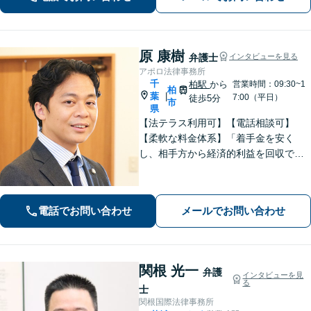
応】
原 康樹
弁護士
インタビューを見る
アポロ法律事務所
千
柏駅
から
営業時間：09:30~1
柏
葉
|
7:00（平日）
徒歩5分
市
県
【法テラス利用可】【電話相談可】
【柔軟な料金体系】「着手金を安く
し、相手方から経済的利益を回収でき
た場合は報酬金で補う」などの対応も
可能です。離婚・男女問題、借金・債
務整理、 相続・遺言 、労働・雇用、交
電話でお問い合わせ
メールでお問い合わせ
通事故 など【柏駅5分】
関根 光一
弁護
インタビューを見
る
士
関根国際法律事務所