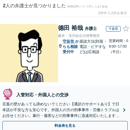
2
人の弁護士が見つかりました
(検索結果について詳しくは
こちら
)
2件中 1-2件を表示
德田 裕哉
弁護士
千葉県
藤井・滝沢綜合法律事務所
営業時間：0
守谷市
か
面談方法(対面・
らも相談
電話・ビデオな
9:00~17:00
受付中
ど)は応相談
（平日）
入管対応・外国人との交渉
言葉の壁があっても諦めないでください【通訳のサポートあり】で日
本語が不安な方も安心です。外国人の方の刑事事件・労働トラブルは
お任せください。暴行・傷害などの刑事事件に迅速対応いたします。
【事前予約で休日・夜間面談可】
料金表を見る