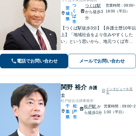
つ
つくば駅
営業時間：09:00~
茨
く
18:00（平日）
から徒歩3
城
|
ば
分
県
市
【つくば駅徒歩3分】【弁護士歴10年以
上】「地域社会をより住みやすくした
い」という思いから、地元つくば市で
開業◎【離婚・男女問題】慰謝料・養
育費など幅広いトラブルに対応【相
電話でお問い合わせ
メールでお問い合わせ
続・遺言】残された借金・不動産に困
っていませんか？
関野 裕介
弁護
インタビューを見
る
士
松戸総合法律事務所
千
松
松戸駅
か
営業時間：09:00~2
葉
戸
|
1:00（平日）
ら徒歩1分
県
市