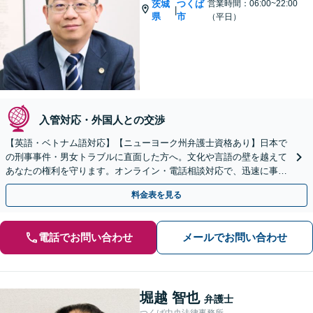
茨城
つくば
営業時間：06:00~22:00
|
県
市
（平日）
入管対応・外国人との交渉
【英語・ベトナム語対応】【ニューヨーク州弁護士資格あり】日本で
の刑事事件・男女トラブルに直面した方へ。文化や言語の壁を越えて
あなたの権利を守ります。オンライン・電話相談対応で、迅速に事件
に着手。まずはご相談ください。
料金表を見る
電話でお問い合わせ
メールでお問い合わせ
堀越 智也
弁護士
つくば中央法律事務所