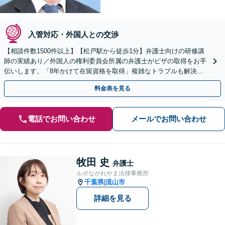
入管対応・外国人との交渉
【相談件数1500件以上】【松戸駅から徒歩1分】弁護士向けの研修講
師の実績あり／外国人の権利委員会所属の弁護士がビザの取得をお手
伝いします。「8年かけて在留資格を取得」複雑なトラブルも解決。
日本語が苦手な外国人のサポートに定評ありです。
料金表を見る
電話でお問い合わせ
メールでお問い合わせ
牧田 史
弁護士
ルポながれやま法律事務所
千葉県
流山市
|
詳細を見る