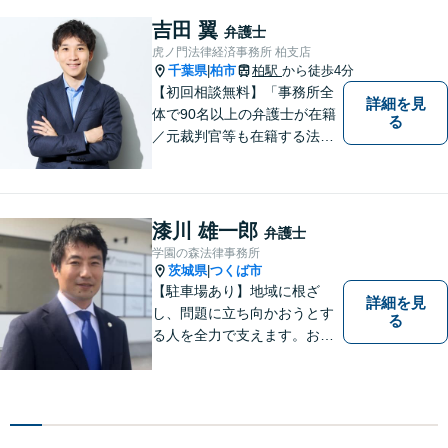
ます。お困りごとがありまし
たら、お気軽にご相談くださ
吉田 翼
弁護士
い！【毎日対応◎】
虎ノ門法律経済事務所 柏支店
千葉県
柏市
柏駅
から徒歩4分
|
【初回相談無料】「事務所全
詳細を見
体で90名以上の弁護士が在籍
る
／元裁判官等も在籍する法律
事務所／創業1972年」注力分
野の限定と本店との密な連携
「本店の税理士及び司法書士
と連携し、税務・登記もワン
漆川 雄一郎
弁護士
ストップで対応可」【休日・
学園の森法律事務所
夜間相談可】
茨城県
つくば市
|
【駐車場あり】地域に根ざ
詳細を見
し、問題に立ち向かおうとす
る
る人を全力で支えます。お困
りの方は、お気軽にご相談く
ださい。