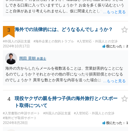
しできる口座に入っていますでしょうか？ お金を多く振り込むという
こと自体があまり考えられませんし、仮に間違えたとしても、海外の
銀行預金口座に現金で振り込んで返金というのが通常と思いますの
で、paypayを使うというのは、話として怪しい感じがします。 絶対に
損のないように行動されるとよいと思われます。
3
海外での法律的には、どうなるんでしょうか？
#外国人の訴訟支援
#海外企業との契約トラブル
#入管対応・外国人との交渉
2024年10月17日
役にたった
2
岡田 晃朝
弁護士
海外の方からしたらメールを複数送ることは、営業妨害的なことにな
るのでしょうか？それとかその他の罪になったり損害賠償とかになる
のでしょうか？ 異常な数とか異常な内容を送った場合はそういうこと
もあります。海外とあり、その国の法律がどうなっているのかわかり
ませんが、日本ではそうです。 しかし、現実には、あまりないかとは
思います。 お礼を送ったなら、もう伝っているでしょうから、今後
4
現役ヤクザの親を持つ子供の海外旅行とパスポー
は、止めておけばよいでしょう。
ト取得について
#入管書類の申請サポート
#外国人の訴訟支援
#入管対応・外国人との交渉
#海外ビザ取得サポート
2024年8月28日
役にたった
1