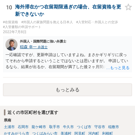
10
海外滞在かつ在留期限過ぎの場合、在留資格を更
新できないか
#在留資格
#外国人の家族問題を抱える日本人
#入管対応・外国人との交渉
#入管書類の申請サポート
2022年7月8日
外国人・国際問題に強い弁護士
稲森 幸一
弁護士
一応確認ですが、更新申請はしていますよね。まさかギリギリに戻っ
てそれから申請するということではないとは思いますが。 申請してい
るなら、結果が出るか、在留期間が満了した後２ヶ月間のいずれか早
い日までは在留資格ありますので少々遅れても大丈夫だと思います。
コロナで２ヶ月も帰国が遅れることはまずないのではないでしょう
か。
もっとみる
近くの市区町村を選び直す
県南
土浦市
石岡市
龍ケ崎市
取手市
牛久市
つくば市
守谷市
稲敷市
かすみがうら市
つくばみらい市
美浦村
阿見町
河内町
利根町