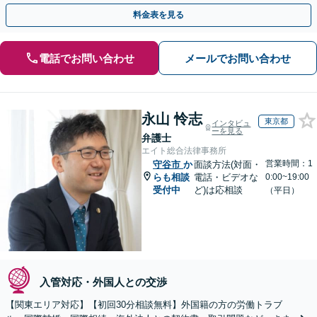
歩を踏み出してみませんか。【初回相談無料】
料金表を見る
電話でお問い合わせ
メールでお問い合わせ
永山 怜志
東京都
インタビュ
ーを見る
弁護士
エイト総合法律事務所
営業時間：1
守谷市
か
面談方法(対面・
らも相談
電話・ビデオな
0:00~19:00
受付中
ど)は応相談
（平日）
入管対応・外国人との交渉
【関東エリア対応】【初回30分相談無料】外国籍の方の労働トラブ