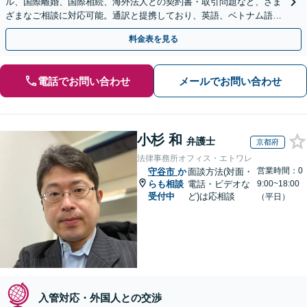
ル、国際離婚、国際相続、海外法人との契約書・取引問題など、さま
ざまなご相談に対応可能。通訳と提携しており、英語、ベトナム語、
中国語、タイ語等対応可能です（通訳料別途）。
料金表を見る
電話でお問い合わせ
メールでお問い合わせ
小杉 和
弁護士
京都府
法律事務所オフィス・エトワレ
営業時間：0
守谷市
か
面談方法(対面・
らも相談
電話・ビデオな
9:00~18:00
受付中
ど)は応相談
（平日）
入管対応・外国人との交渉