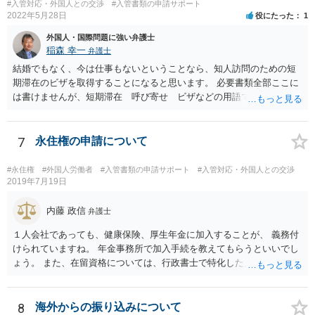
#入管対応・外国人との交渉
#入管書類の申請サポート
2022年5月28日
役にたった
1
外国人・国際問題に強い弁護士
稲森 幸一
弁護士
結婚でもなく、今は仕事もないということなら、知人訪問のための短
期滞在のビザを取得することになると思います。 必要書類全部ここに
は書けませんが、短期滞在 呼び寄せ ビザなどの用語で検索すると
あなたが日本で用意する物と本人が自分で用意するものが出てきま
す。 それらを揃えて、イランにある日本大使館ににビザを申請するこ
とになります。 期間は通常９０日、３０日、あるいは１５日ですが、
7
永住権の申請について
今はコロナもあり刻々と状況が変わっているので、事前に外務省や大
使館に問い合わせたほうがいいかもしれません。ネットでの情報収集
#永住権
#外国人労働者
#入管書類の申請サポート
#入管対応・外国人との交渉
もしたほうがいいと思います
2019年7月19日
内藤 政信
弁護士
１人会社であっても、健康保険、厚生年金に加入することが、 義務付
けられていますね。 年金事務所で加入手続を教えてもらうといいでし
ょう。 また、在留資格については、行政書士で特化した人が何人も い
るので、まずは、そこから情報を得る方が先ですね。 弁護士で得意な
人は少ないですね。
8
海外からの振り込みについて