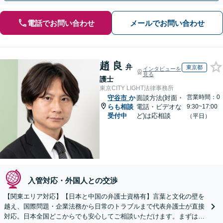
電話でお問い合わせ
メールでお問い合わせ
趙 良
弁
東京都
インタビューを
見る
護士
東京CITY LIGHT法律事務所
営業時間：0
守谷市
か
面談方法(対面・
らも相談
電話・ビデオな
9:30~17:00
受付中
ど)は応相談
（平日）
入管対応・外国人との交渉
【関東エリア対応】【日本と中国の弁護士資格有】言葉と文化の壁を
越え、国際問題・企業法務から日常のトラブルまで代表弁護士が直接
対応。日本全国どこからでも安心してご相談いただけます。まずは一