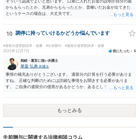
そういう認識でよいと思います。 口座に入れたお金の説明が自分の親
からもらったとか、兄弟からもらったとか、昔稼いだお金が出てきた
というケースの場合は、大丈夫です。
10
調停に持っていけるかどうか悩んでいます
#遺留分侵害額請求・放棄
#生前贈与
#遺留分侵害額請求・放棄
2021年12月7日
役にたった
5
相続・遺言に強い弁護士
尾畠 弘典
弁護士
事情の補充ありがとうございます。 遺留分の計算を行う必要がありま
すね。 正確な判断のためには詳細な事情をお聞きする必要がありま
す。 ご自身の遺留分の侵害があるかどうか、あるとしてどの程度の金
額となるかを正確に把握されたいのであれば、一度お近くの弁護士に
相談されるのが良いと思います。
もっとみる
生前贈与に関連する法律相談コラム