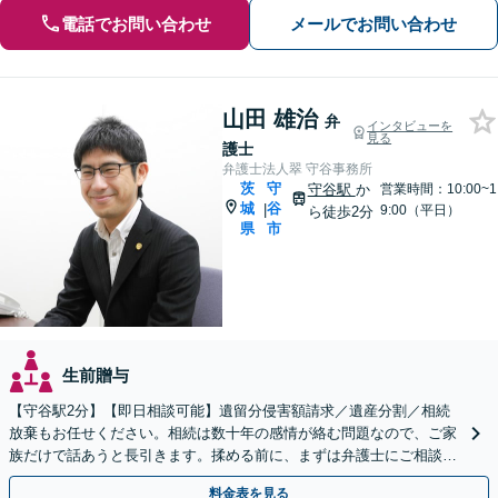
電話でお問い合わせ
メールでお問い合わせ
山田 雄治
弁
インタビューを
見る
護士
弁護士法人翠 守谷事務所
茨
守
守谷駅
か
営業時間：10:00~1
城
谷
|
9:00（平日）
ら徒歩2分
県
市
生前贈与
【守谷駅2分】【即日相談可能】遺留分侵害額請求／遺産分割／相続
放棄もお任せください。相続は数十年の感情が絡む問題なので、ご家
族だけで話あうと長引きます。揉める前に、まずは弁護士にご相談く
ださい。
料金表を見る