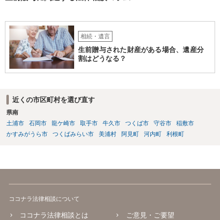
相続・遺言
生前贈与された財産がある場合、遺産分
割はどうなる？
近くの市区町村を選び直す
県南
土浦市
石岡市
龍ケ崎市
取手市
牛久市
つくば市
守谷市
稲敷市
かすみがうら市
つくばみらい市
美浦村
阿見町
河内町
利根町
ココナラ法律相談について
ココナラ法律相談とは
ご意見・ご要望