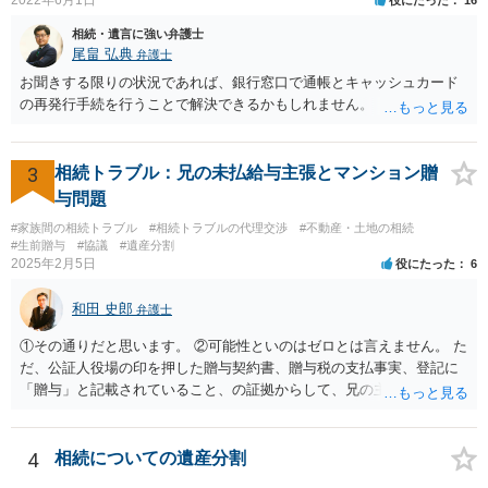
相続・遺言に強い弁護士
尾畠 弘典
弁護士
お聞きする限りの状況であれば、銀行窓口で通帳とキャッシュカード
の再発行手続を行うことで解決できるかもしれません。
3
相続トラブル：兄の未払給与主張とマンション贈
与問題
#家族間の相続トラブル
#相続トラブルの代理交渉
#不動産・土地の相続
#生前贈与
#協議
#遺産分割
2025年2月5日
役にたった
6
和田 史郎
弁護士
①その通りだと思います。 ②可能性といのはゼロとは言えません。 た
だ、公証人役場の印を押した贈与契約書、贈与税の支払事実、登記に
「贈与」と記載されていること、の証拠からして、兄の主張は通らな
いようには思います。 ③④その通りだと思います。 話し合いで折り合
わなければ、遺産分割調停を申し立てて進めるのがベターのような気
がしますね。
4
相続についての遺産分割