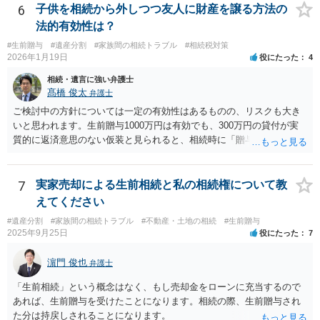
6
子供を相続から外しつつ友人に財産を譲る方法の
法的有効性は？
#生前贈与
#遺産分割
#家族間の相続トラブル
#相続税対策
2026年1月19日
役にたった
4
相続・遺言に強い弁護士
髙橋 俊太
弁護士
ご検討中の方針については一定の有効性はあるものの、リスクも大き
いと思われます。生前贈与1000万円は有効でも、300万円の貸付が実
質的に返済意思のない仮装と見られると、相続時に「贈与」と評価さ
れ、子から遺留分侵害額請求を受ける可能性があります。 その他の方
法として考えられるものとしては、 ①信託（家族信託・目的信託） 財
産を信託口に移し、受託者（信頼できる友人や専門職）に管理させ、
7
実家売却による生前相続と私の相続権について教
・生存中はあなたの生活費・介護費に優先充当 ・残余を友人や慈善団
えてください
体へ と使途を厳格に指定。相続ではなく信託帰属になるため、子の関
#遺産分割
#家族間の相続トラブル
#不動産・土地の相続
#生前贈与
与を大きく排除できます。 ②遺言＋生命保険の組合せ 生活資金は手元
2025年9月25日
役にたった
7
に残し、余剰資金で受取人を友人・団体にした保険を活用。保険金は
相続財産とは別枠で、遺留分対策にも有効と思われます。 ③負担付死
濵門 俊也
弁護士
因贈与 「介護・見守り等を条件に、死亡時に財産を渡す」契約。条件
不履行なら無効にでき、老後の安心を担保できます。 ④ 寄附予約＋解
「生前相続」という概念はなく、もし売却金をローンに充当するので
除条件 慈善団体への寄附を予約しつつ、資金不足時は解除できる条項
あれば、生前贈与を受けたことになります。相続の際、生前贈与され
を設定。 などがあり得るかと思われます。
た分は持戻しされることになります。