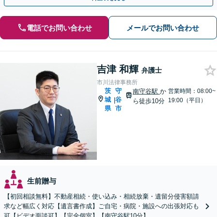
電話でお問い合わせ
メールでお問い合わせ
吉津 和輝
弁護士
市川法律事務所
茨
守
南守谷駅
か
営業時間：08:00~
城
谷
|
19:00（平日）
ら徒歩10分
県
市
生前贈与
【初回相談無料】不動産相続・使い込み・相続放棄・遺留分侵害額請
求など幅広く対応【遺言書作成】ご自宅・病院・施設への出張対応も
可【ビデオ面談可】【完全個室】【南守谷駅10分】