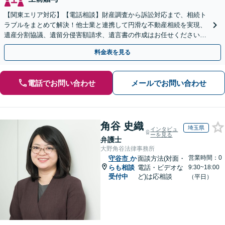
【関東エリア対応】【電話相談】財産調査から訴訟対応まで、相続ト
ラブルをまとめて解決！他士業と連携して円滑な不動産相続を実現、
遺産分割協議、遺留分侵害額請求、遺言書の作成はお任せください。
明確な料金体系【オンライン面談可能】
料金表を見る
電話でお問い合わせ
メールでお問い合わせ
角谷 史織
埼玉県
インタビュ
ーを見る
弁護士
大野角谷法律事務所
営業時間：0
守谷市
か
面談方法(対面・
らも相談
電話・ビデオな
9:30~18:00
受付中
ど)は応相談
（平日）