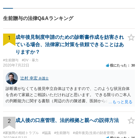
生前贈与の法律Q&Aランキング
1
成年後見制度申請のための診断書作成を妨害され
ている場合、法律家に対策を依頼できることはあ
りますか？
#生前贈与
#DV・暴力
2020年7月22日
役にたった
30
辻村 幸宏
弁護士
診断書がなくても後見申立自体はできますので、このような状況自体
を含めて家裁とご相談いただければと思います。 できる限りのご本人
の判断能力に関する書類（周辺の方の陳述書、医師からの聴取書等）
を整え、家裁の鑑定を経る前提で鑑定費用の予納金を用意し、申立て
をしていただければそこから先は進むのではないかと存じます。 ま
た、Aさんの意向を酌みすぎるあまりに後見申立ができない状況にして
2
成人後の口座管理、法的根拠と親への説得方法
いる施設の問題もありますので、当該地域の地域包括支援センターに
ご相談されるのもひとつの方法です。
#家族間の相続トラブル
#協議
#生前贈与
#成年後見(生前の財産管理)
#調停
2022年6月1日
役にたった
16