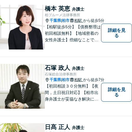
橋本 英恵
弁護士
柏ブルーメ法律事務所
千葉県
柏市
柏駅
から徒歩5分
|
【柏駅徒歩5分】【債務整理は
詳細を見
初回相談無料】【地域密着の
る
女性弁護士】些細なことでも
お気軽にご相談下さい。
石塚 政人
弁護士
石塚総合法律事務所
千葉県
柏市
柏駅
から徒歩7分
|
【初回相談３０分無料】【夜
詳細を見
間，土日祝日対応】【柏市出
る
身弁護士が妥協なき解決に尽
力します】柏市及び近隣市町
村の企業さま及び市民の皆さ
まに良質な法的サービスを提
供いたします。
日髙 正人
弁護士