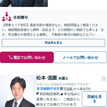
生前贈与
【関東エリア対応】遺産分割や遺留分など、相続問題はご相談くださ
い。相続開始直後から調停・訴訟まで、どの段階のご相談でも承りま
す。司法書士や税理士とも連携し、不動産や株式の相続などもワンス
トップで対応可能。遺言書作成や事業承継のご相談にも対応
料金表を見る
電話でお問い合わせ
メールでお問い合わせ
松本 偲園
弁護士
弁護士法人長瀬総合法律事務所 守谷支所
茨城県
守谷市
守谷駅
から徒歩2分
|
◤初回相談無料◢ 🔷お悩みに
詳細を見
真摯に向き合い、ご相談から
る
解決まで法律のプロが全力で