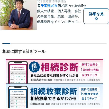
北千葉総合法律事務所
千葉県
柏市
柏駅
から徒歩5分
|
個人の破産、個人再生、会社
詳細を見
の事業再生、廃業、破産等、
る
債務整理をメインに扱ってお
ります。会社が破産する場
合、代表者個人について、経
営者保証ガイドラインにとる
私的整理も取扱い可能です。
債務に関する初回相談は無料
相続に関する診断ツール
です。