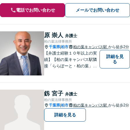
電話でお問い合わせ
メールでお問い合わせ
原 崇人
弁護士
柏の葉法律事務所
千葉県
柏市
柏の葉キャンパス駅
から徒歩2分
|
【弁護士経験１０年以上の実
詳細を見
績】【柏の葉キャンパス駅隣
る
接「ららぽーと・柏の葉」
内】【不動産・遺産相続の解
決多数・同分野の初回相談無
料】
釼 宮子
弁護士
柏の葉法律事務所
千葉県
柏市
柏の葉キャンパス駅
から徒歩2分
|
詳細を見る