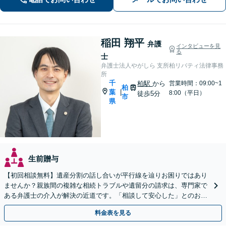
稲田 翔平
弁護
インタビューを見
る
士
弁護士法人やがしら 支所柏リバティ法律事務
所
千
柏駅
から
営業時間：09:00~1
柏
葉
|
8:00（平日）
徒歩5分
市
県
生前贈与
【初回相談無料】遺産分割の話し合いが平行線を辿りお困りではあり
ませんか？親族間の複雑な相続トラブルや遺留分の請求は、専門家で
ある弁護士の介入が解決の近道です。「相談して安心した」とのお声
も多数。柏駅徒歩5分の当事務所へまずはご相談ください。
料金表を見る