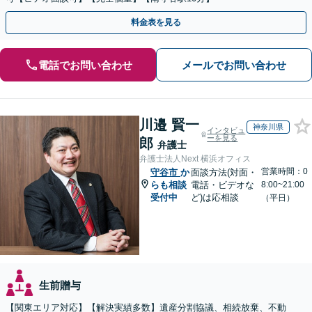
料金表を見る
電話でお問い合わせ
メールでお問い合わせ
川邉 賢一
神奈川県
インタビュ
ーを見る
郎
弁護士
弁護士法人Next 横浜オフィス
営業時間：0
守谷市
か
面談方法(対面・
らも相談
電話・ビデオな
8:00~21:00
受付中
ど)は応相談
（平日）
生前贈与
【関東エリア対応】【解決実績多数】遺産分割協議、相続放棄、不動