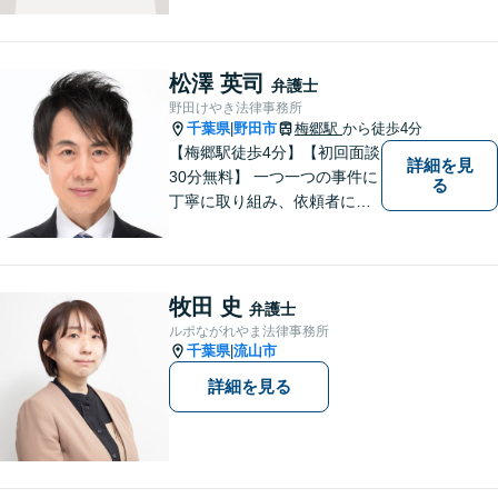
松澤 英司
弁護士
野田けやき法律事務所
千葉県
野田市
梅郷駅
から徒歩4分
|
【梅郷駅徒歩4分】【初回面談
詳細を見
30分無料】 一つ一つの事件に
る
丁寧に取り組み、依頼者にと
って納得できる解決に至るよ
う努力いたします。 安心して
ご相談いただければと思いま
す。
牧田 史
弁護士
ルポながれやま法律事務所
千葉県
流山市
|
詳細を見る