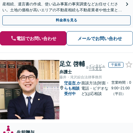
産相続、遺言書の作成、使い込み事案の事実調査などお任せくださ
い。土地の価格が高いエリアの不動産相続も不動産業者や他士業と連
携し、適切かつ円滑に対応します【初回相談無料】
料金表を見る
電話でお問い合わせ
メールでお問い合わせ
足立 啓輔
千葉県
インタビュ
ーを見る
弁護士
藤井・滝沢綜合法律事務所
営業時間：0
守谷市
か
面談方法(対面・
らも相談
電話・ビデオな
9:00~21:00
受付中
ど)は応相談
（平日）
生前贈与