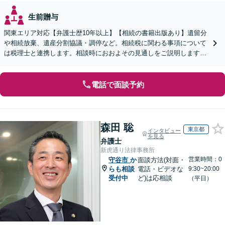
生前贈与
関東エリア対応【弁護士歴10年以上】【相続の書籍出版あり】遺留分
や相続放棄、遺産分割協議・調停など。相続税に関わる事項について
は税理士と連携します。相談時におおよその見通しをご説明します
【WEB面談可】
電話で面談予約
森田 聡
東京都
インタビュー
を見る
弁護士
新虎通り法律事務所
営業時間：0
守谷市
か
面談方法(対面・
らも相談
電話・ビデオな
9:30~20:00
受付中
ど)は応相談
（平日）