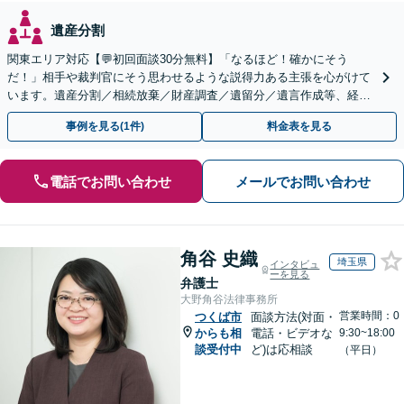
遺産分割
関東エリア対応【💬初回面談30分無料】「なるほど！確かにそう
だ！」相手や裁判官にそう思わせるような説得力ある主張を心がけて
います。遺産分割／相続放棄／財産調査／遺留分／遺言作成等、経験
豊富な事務所。複雑な手続を代行【年間相談100件以上】
事例を見る(1件)
料金表を見る
電話でお問い合わせ
メールでお問い合わせ
角谷 史織
埼玉県
インタビュ
ーを見る
弁護士
大野角谷法律事務所
営業時間：0
つくば市
面談方法(対面・
からも相
電話・ビデオな
9:30~18:00
談受付中
ど)は応相談
（平日）