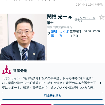
15件中 1-15件を表示
関根 光一
弁
インタビューを
見る
護士
関根国際法律事務所
茨城
つくば
営業時間：06:00~22:00
|
県
市
（平日）
遺産分割
【オンライン・電話相談可】相続の手続き、何から手をつければい
い？遺産分割から生前対策まで、話しやすさに定評のある弁護士が丁
寧にサポート。郵送・電子契約で、遠方の方や外出が難しい方も来所
不要で即日着手が可能です。まずはご相談ください。
料金表を見る