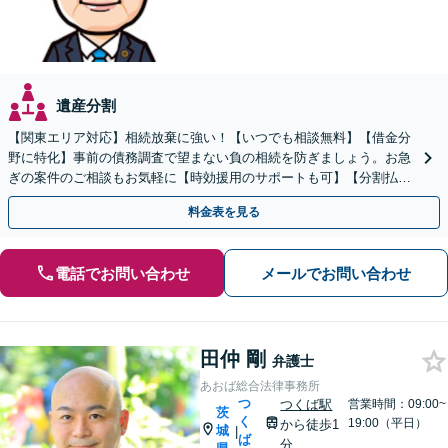
遺産分割
【関東エリア対応】相続放棄に強い！【いつでも相談無料】【借金分
野に特化】事前の債務調査で望まない負の相続を防ぎましょう。お急
ぎの案件のご相談もお気軽に【時効援用のサポートも可】【分割払い
利用可】【休日電話相談可能】
料金表を見る
電話でお問い合わせ
メールでお問い合わせ
田仲 剛
弁護士
あおば総合法律事務所
つ
つくば駅
営業時間：09:00~
茨
く
19:00（平日）
から徒歩1
城
|
ば
分