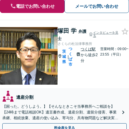
電話でお問い合わせ
メールでお問い合わせ
塚田 学
弁護
インタビューを見
る
士
さくらの杜法律事務所
つ
つくば駅
営業時間：09:00~
茨
く
23:55（平日）
から徒歩2
城
|
ば
分
県
市
遺産分割
【困った。どうしよう。】【そんなときこそ当事務所へご相談を】
【24時まで電話相談OK】遺言書作成、遺産分割、遺留分侵害、事業
承継、相続放棄、遺産の使い込み、寄与分、共有物問題など解決実績
多数【依頼者様の最善の解決を目指します】
料金表を見る