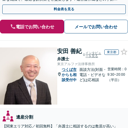
にも対応可能です【夜間・休日の相談可能】
料金表を見る
電話でお問い合わせ
メールでお問い合わせ
安田 善紀
東京都
インタビュ
ーを見る
弁護士
東京アルファ法律事務所
営業時間：0
つくば市
面談方法(対面・
からも相
電話・ビデオな
9:30~20:00
談受付中
ど)は応相談
（平日）
遺産分割
【関東エリア対応／初回無料】「弁護士に相談するのは敷居が高い」