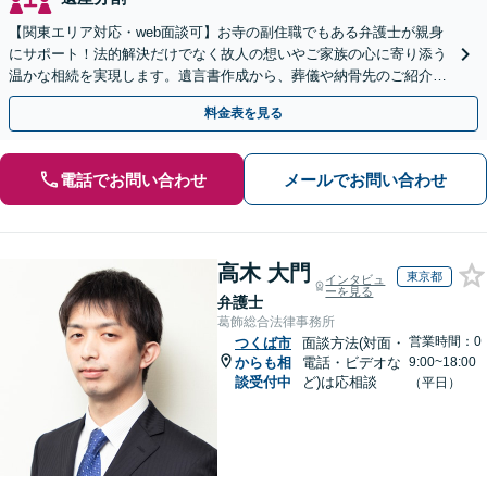
【関東エリア対応・web面談可】お寺の副住職でもある弁護士が親身
にサポート！法的解決だけでなく故人の想いやご家族の心に寄り添う
温かな相続を実現します。遺言書作成から、葬儀や納骨先のご紹介な
どご家族の負担をワンストップで軽減。【初回相談無料】
料金表を見る
電話でお問い合わせ
メールでお問い合わせ
高木 大門
東京都
インタビュ
ーを見る
弁護士
葛飾総合法律事務所
営業時間：0
つくば市
面談方法(対面・
からも相
電話・ビデオな
9:00~18:00
談受付中
ど)は応相談
（平日）