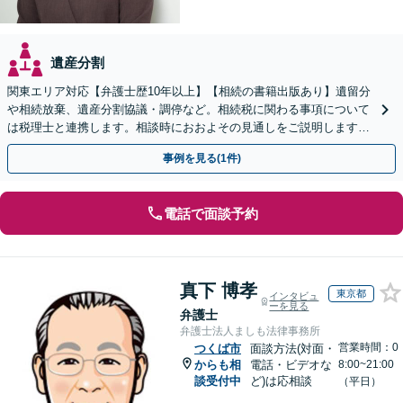
遺産分割
関東エリア対応【弁護士歴10年以上】【相続の書籍出版あり】遺留分
や相続放棄、遺産分割協議・調停など。相続税に関わる事項について
は税理士と連携します。相談時におおよその見通しをご説明します
【WEB面談可】
事例を見る(1件)
電話で面談予約
真下 博孝
東京都
インタビュ
ーを見る
弁護士
弁護士法人ましも法律事務所
営業時間：0
つくば市
面談方法(対面・
からも相
電話・ビデオな
8:00~21:00
談受付中
ど)は応相談
（平日）