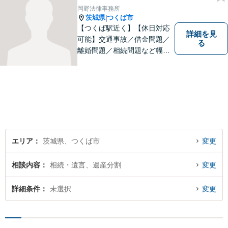
気軽に」を心がけております
岡野法律事務所
ので、お気軽にご相談くださ
茨城県
つくば市
|
い。
【つくば駅近く】【休日対応
詳細を見
可能】交通事故／借金問題／
る
離婚問題／相続問題など幅広
い分野に対応可能。法律的な
解決だけでなく、 一緒に悩
み、考え、依頼者様の希望を
実現するために精一杯努力い
たします。お気軽にご相談く
ださい。
エリア
茨城県、つくば市
変更
相談内容
相続・遺言、遺産分割
変更
詳細条件
未選択
変更