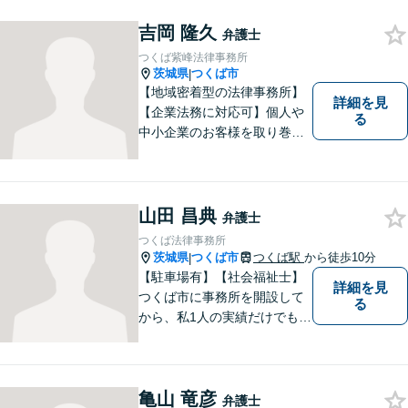
ました。弁護士に相談すべき
事案かどうかも含め、私が親
吉岡 隆久
弁護士
切・丁寧にご対応致します。
つくば紫峰法律事務所
ぜひご相談ください。
茨城県
つくば市
|
【地域密着型の法律事務所】
詳細を見
【企業法務に対応可】個人や
る
中小企業のお客様を取り巻く
法的紛争を解決し、予防する
ためのお手伝いをしておりま
す。また、相続分野では相続
人38名の案件の対応経験がご
山田 昌典
弁護士
ざいます。ぜひ、お気軽にご
つくば法律事務所
相談ください。
茨城県
つくば市
つくば駅
から徒歩10分
|
【駐車場有】【社会福祉士】
詳細を見
つくば市に事務所を開設して
る
から、私1人の実績だけでも、
3729件以上の法律相談と1318
件以上の事件受任をさせてい
ただいています。「弁護士を
亀山 竜彦
もっと身近に、相談をもっと
弁護士