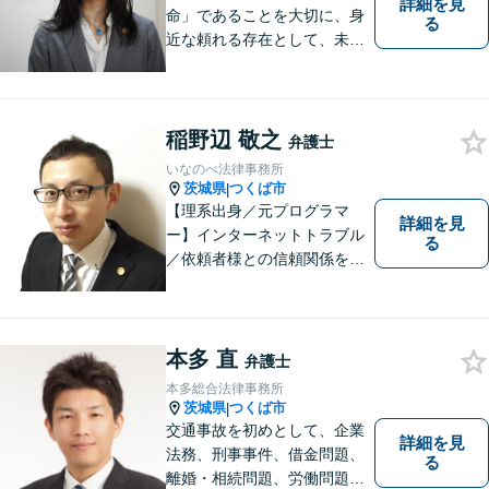
詳細を見
命」であることを大切に、身
る
近な頼れる存在として、未来
を切り拓くあなたを全力でサ
ポートします！
稲野辺 敬之
弁護士
いなのべ法律事務所
茨城県
つくば市
|
【理系出身／元プログラマ
詳細を見
ー】インターネットトラブル
る
／依頼者様との信頼関係を第
一に、紛争解決をはかりま
す。【事前予約で夜間対応
可】
本多 直
弁護士
本多総合法律事務所
茨城県
つくば市
|
交通事故を初めとして、企業
詳細を見
法務、刑事事件、借金問題、
る
離婚・相続問題、労働問題そ