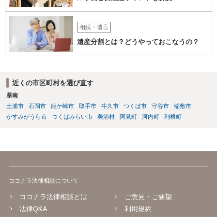
相続・遺言
遺産分割とは？どうやっておこなうの？
近くの市区町村を選び直す
県南
土浦市
石岡市
龍ケ崎市
取手市
牛久市
つくば市
守谷市
稲敷市
かすみがうら市
つくばみらい市
美浦村
阿見町
河内町
利根町
ココナラ法律相談について
ココナラ法律相談とは
ご意見・ご要望
法律Q&A
利用規約