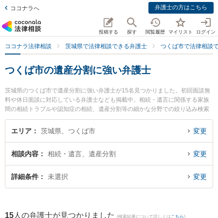
弁護士の方はこちら
ココナラへ
投稿する
探す
閲覧履歴
マイリスト
ログイン
ココナラ法律相談
茨城県で法律相談できる弁護士
つくば市で法律相談
つくば市の遺産分割に強い弁護士
茨城県のつくば市で遺産分割に強い弁護士が15名見つかりました。初回面談無
料や休日面談に対応している弁護士なども掲載中。相続・遺言に関係する家族
間の相続トラブルや認知症の相続、遺産分割等の細かな分野での絞り込み検索
もでき便利です。特に関根国際法律事務所の関根 光一弁護士やさくらの杜法律
事務所の塚田 学弁護士、つくば中央法律事務所の堀越 智也弁護士のプロフィー
エリア
茨城県、つくば市
変更
ル情報や弁護士費用、強みなどが注目されています。『つくば市で土日や夜間
に発生した遺産分割のトラブルを今すぐに弁護士に相談したい』『遺産分割の
相談内容
相続・遺言、遺産分割
変更
トラブル解決の実績豊富な近くの弁護士を検索したい』『初回相談無料で遺産
分割を法律相談できるつくば市内の弁護士に相談予約したい』などでお困りの
相談者さんにおすすめです。
詳細条件
未選択
変更
15
人の弁護士が見つかりました
(検索結果について詳しくは
こちら
)