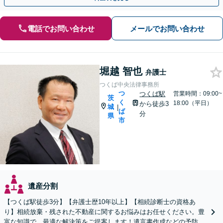
電話でお問い合わせ
メールでお問い合わせ
堀越 智也
弁護士
つくば中央法律事務所
つ
つくば駅
営業時間：09:00~
茨
く
18:00（平日）
から徒歩3
城
|
ば
分
県
市
遺産分割
【つくば駅徒歩3分】【弁護士歴10年以上】【相続診断士の資格あ
り】相続放棄・残された不動産に関するお悩みはお任せください。豊
富な知識で、最適な解決策をご提案します！遺言書作成などの予防策