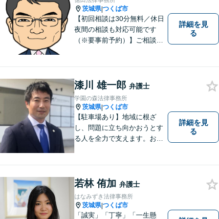
億田法律事務所
茨城県
つくば市
|
【初回相談は30分無料／休日
詳細を見
夜間の相談も対応可能です
る
（※要事前予約）】ご相談、
ご依頼をいただいた方が、次
の一歩を踏み出せるアドバイ
スを心がけています。お気軽
にお問合せください。
漆川 雄一郎
弁護士
学園の森法律事務所
茨城県
つくば市
|
【駐車場あり】地域に根ざ
詳細を見
し、問題に立ち向かおうとす
る
る人を全力で支えます。お困
りの方は、お気軽にご相談く
ださい。
若林 侑加
弁護士
はなみずき法律事務所
茨城県
つくば市
|
「誠実」「丁寧」「一生懸