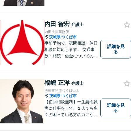
の他幅広い事件に対応してお
ります。 皆様にとって最良の
結果をご提供できるよう、誠
実・迅速・丁寧な事件処理を
内田 智宏
弁護士
心掛けています。
内田法律事務所
茨城県
つくば市
|
事前予約で、夜間相談・休日
詳細を見
相談に対応します。 交通事
る
故・相続・借金についてのご
相談は初回無料で実施いたし
ますので、お問合せくださ
い。
福嶋 正洋
弁護士
法律事務所つくばコム
茨城県
つくば市
|
【初回相談無料】一生懸命誠
詳細を見
実に仕事をして、１人でも多
る
くの困っている方の力にな
り、依頼者から感謝されるよ
うな弁護士像を理想としてき