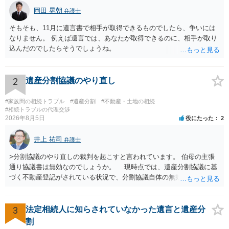
岡田 晃朝
弁護士
そもそも、11月に遺言書で相手が取得できるものでしたら、争いには
なりません。 例えば遺言では、あなたが取得できるのに、相手が取り
込んだのでしたらそうでしょうね。
2
遺産分割協議のやり直し
#家族間の相続トラブル
#遺産分割
#不動産・土地の相続
#相続トラブルの代理交渉
2026年8月5日
役にたった
2
井上 祐司
弁護士
>分割協議のやり直しの裁判を起こすと言われています。 伯母の主張
通り協議書は無効なのでしょうか。 現時点では、遺産分割協議に基
づく不動産登記がされている状況で、分割協議自体の無効を裁判所が
認めたわけではないので、分割協議の効力に影響はありません。 先
方の訴訟の主張及び立証次第ですが、 ・御祖母様の認知能力に関する
医師の意見書、筆跡鑑定 が提出されればその効力が否定される可能性
3
法定相続人に知らされていなかった遺言と遺産分
はありますが、 ・伯母様自身が分割協議に加わっていること ・御祖母
割
様の意に反する遺産分割協議を行う実益が誰にあったかの立証が困難