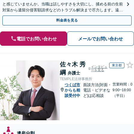
と感じていませんか。当職は話しやすさを大切にし、揉める前の生前
対策から遺留分侵害額請求などのトラブル解決まで尽力します。遠方
にお住まいの方もWeb面談で安心してご相談いただけます
料金表を見る
電話でお問い合わせ
メールでお問い合わせ
佐々木 秀
東京都
インタビュ
ーを見る
綱
弁護士
TEMPLE法律事務所
営業時間：0
つくば市
面談方法(対面・
からも相
電話・ビデオな
9:00~18:00
談受付中
ど)は応相談
（平日）
遺産分割