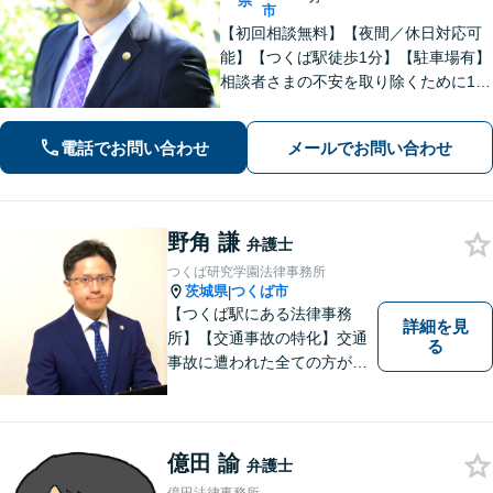
県
市
【初回相談無料】【夜間／休日対応可
能】【つくば駅徒歩1分】【駐車場有】
相談者さまの不安を取り除くために1件
1件のご相談に時間をかけて対応し、相
談者さまに寄り添った解決方法を提案
電話でお問い合わせ
メールでお問い合わせ
することを心がけています。まずはお
気軽にお問い合わせください。
野角 謙
弁護士
つくば研究学園法律事務所
茨城県
つくば市
|
【つくば駅にある法律事務
詳細を見
所】【交通事故の特化】交通
る
事故に遭われた全ての方が適
切な補償を受けられるよう、
弁護士として全力でサポート
させていただきます。コミュ
ニケーションを大切にし、最
億田 諭
弁護士
善の解決へと導きます。