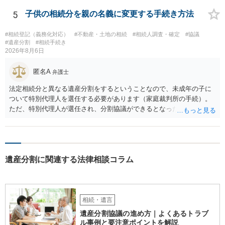
も相続権があります。つまり、孫５人に加えて「おじ又はおば」にも
相続権がある可能性があります。
5
子供の相続分を親の名義に変更する手続き方法
#相続登記（義務化対応）
#不動産・土地の相続
#相続人調査・確定
#協議
#遺産分割
#相続手続き
2026年8月6日
匿名A
弁護士
法定相続分と異なる遺産分割をするということなので、未成年の子に
ついて特別代理人を選任する必要があります（家庭裁判所の手続）。
ただ、特別代理人が選任され、分割協議ができるとなったとしても、
不動産の名義の全部を自分にできるかどうかは別問題です。未成年者
の権利も守られなければならないからです。 相続財産全体で、未成年
者の権利が守られているかどうかを判断しなければなりません。 単
に、未成年者を今後養育するのは、自分だからという理由では、法定
遺産分割に関連する法律相談コラム
相続分以上に多くの遺産を取得することができるというわけではあり
ません。
相続・遺言
遺産分割協議の進め方｜よくあるトラブ
ル事例と要注意ポイントを解説