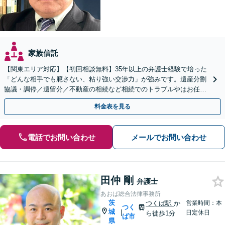
家族信託
【関東エリア対応】【初回相談無料】35年以上の弁護士経験で培った
「どんな相手でも臆さない、粘り強い交渉力」が強みです。遺産分割
協議・調停／遺留分／不動産の相続など相続でのトラブルやはお任せ
ください。遺言書や生前贈与など生前対策にも注力
料金表を見る
電話でお問い合わせ
メールでお問い合わせ
田仲 剛
弁護士
あおば総合法律事務所
茨
つくば駅
か
営業時間：本
つく
城
|
日定休日
ら徒歩1分
ば市
県