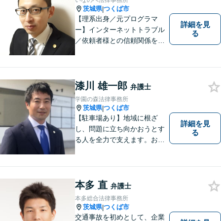
いなのべ法律事務所
茨城県
つくば市
|
【理系出身／元プログラマ
詳細を見
ー】インターネットトラブル
る
／依頼者様との信頼関係を第
一に、紛争解決をはかりま
す。【事前予約で夜間対応
可】
漆川 雄一郎
弁護士
学園の森法律事務所
茨城県
つくば市
|
【駐車場あり】地域に根ざ
詳細を見
し、問題に立ち向かおうとす
る
る人を全力で支えます。お困
りの方は、お気軽にご相談く
ださい。
本多 直
弁護士
本多総合法律事務所
茨城県
つくば市
|
交通事故を初めとして、企業