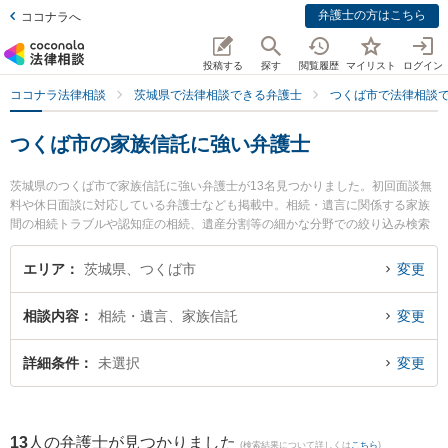
弁護士の方はこちら
ココナラへ
投稿する
探す
閲覧履歴
マイリスト
ログイン
ココナラ法律相談
茨城県で法律相談できる弁護士
つくば市で法律相談
つくば市の家族信託に強い弁護士
茨城県のつくば市で家族信託に強い弁護士が13名見つかりました。初回面談無
料や休日面談に対応している弁護士なども掲載中。相続・遺言に関係する家族
間の相続トラブルや認知症の相続、遺産分割等の細かな分野での絞り込み検索
もでき便利です。特に関根国際法律事務所の関根 光一弁護士やつくば中央法律
事務所の堀越 智也弁護士、さくらの杜法律事務所の塚田 学弁護士のプロフィー
エリア
茨城県、つくば市
変更
ル情報や弁護士費用、強みなどが注目されています。『つくば市で土日や夜間
に発生した家族信託のトラブルを今すぐに弁護士に相談したい』『家族信託の
相談内容
相続・遺言、家族信託
変更
トラブル解決の実績豊富な近くの弁護士を検索したい』『初回相談無料で家族
信託を法律相談できるつくば市内の弁護士に相談予約したい』などでお困りの
相談者さんにおすすめです。
詳細条件
未選択
変更
13
人の弁護士が見つかりました
(検索結果について詳しくは
こちら
)