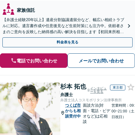
家族信託
【弁護士経験20年以上】遺産分割協議遺留分など、幅広い相続トラブ
ルに対応。遺言書作成や任意後見など生前対策にも注力中。依頼者さ
まのご意向を反映した納得感の高い解決を目指します【初回来所相談
無料】【電話相談・web面談可】【千葉中央駅5分】
料金表を見る
電話でお問い合わせ
メールでお問い合わせ
杉本 拓也
東京都
インタビュ
ーを見る
弁護士
弁護士法人コスモポリタン法律事務所
つくば市
面談方法(対
営業時間：09:
からも相
面・電話・ビデ
00~21:00（土
談受付中
オなど)は応相
日祝日）
談