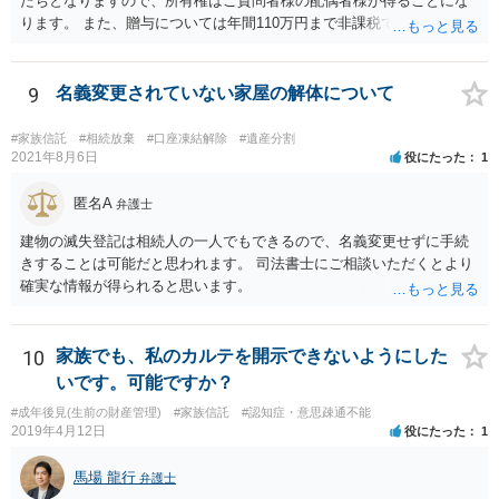
たちとなりますので、所有権はご質問者様の配偶者様が得ることにな
ります。 また、贈与については年間110万円まで非課税であり、トイ
レの修繕費であればこの枠内に収まると思います。
9
名義変更されていない家屋の解体について
#家族信託
#相続放棄
#口座凍結解除
#遺産分割
2021年8月6日
役にたった
1
匿名A
弁護士
建物の滅失登記は相続人の一人でもできるので、名義変更せずに手続
きすることは可能だと思われます。 司法書士にご相談いただくとより
確実な情報が得られると思います。
10
家族でも、私のカルテを開示できないようにした
いです。可能ですか？
#成年後見(生前の財産管理)
#家族信託
#認知症・意思疎通不能
2019年4月12日
役にたった
1
馬場 龍行
弁護士