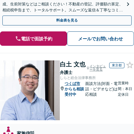
成、生前対策などはご相談ください！不動産の登記、評価額の算定、
相続税申告まで、トータルサポート。スムーズな返信＆丁寧なコミュ
ニケーション◎お気軽にご相談ください。
料金表を見る
電話で面談予約
メールでお問い合わせ
白土 文也
東京都
インタビュ
ーを見る
弁護士
しらと総合法律事務所
営業時
つくば市
面談方法(対面・電
からも相談
話・ビデオなど)は
間：本日
受付中
応相談
定休日
家族信託