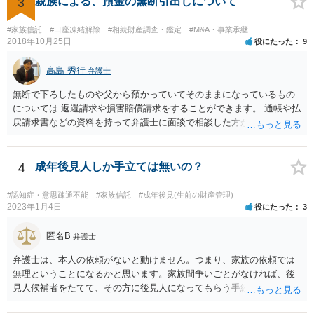
3
親族による、預金の無断引出しについて
#家族信託
#口座凍結解除
#相続財産調査・鑑定
#M&A・事業承継
2018年10月25日
役にたった
9
高島 秀行
弁護士
無断で下ろしたものや父から預かっていてそのままになっているもの
については 返還請求や損害賠償請求をすることができます。 通帳や払
戻請求書などの資料を持って弁護士に面談で相談した方がよいと思い
ます。
4
成年後見人しか手立ては無いの？
#認知症・意思疎通不能
#家族信託
#成年後見(生前の財産管理)
2023年1月4日
役にたった
3
匿名B
弁護士
弁護士は、本人の依頼がないと動けません。つまり、家族の依頼では
無理ということになるかと思います。家族間争いごとがなければ、後
見人候補者をたてて、その方に後見人になってもらう手続をすすめた
ほうが、今後もいろいろやりやすくなると思います。