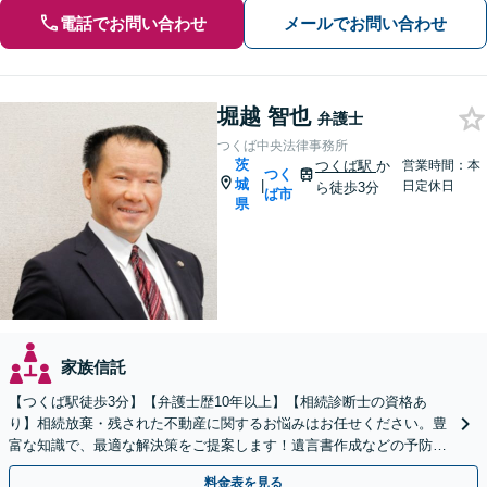
電話でお問い合わせ
メールでお問い合わせ
堀越 智也
弁護士
つくば中央法律事務所
茨
つくば駅
か
営業時間：本
つく
城
|
日定休日
ら徒歩3分
ば市
県
家族信託
【つくば駅徒歩3分】【弁護士歴10年以上】【相続診断士の資格あ
り】相続放棄・残された不動産に関するお悩みはお任せください。豊
富な知識で、最適な解決策をご提案します！遺言書作成などの予防策
にも対応可能です【夜間・休日の相談可能】
料金表を見る