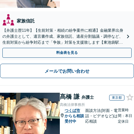
家族信託
【弁護士歴11年】【生前対策・相続の紛争案件に精通】金融業界出身
の弁護士として、遺言書作成、家族信託、遺産分割協議・調停など、
生前対策から紛争対応まで「争族」対策を支援致します【東池袋駅2
分】【初回面談無料】
料金表を見る
メールでお問い合わせ
髙橋 謙
弁護士
東京都
髙橋法律事務所
営業時
つくば市
面談方法(対面・電
からも相談
話・ビデオなど)は
間：本日
受付中
応相談
定休日