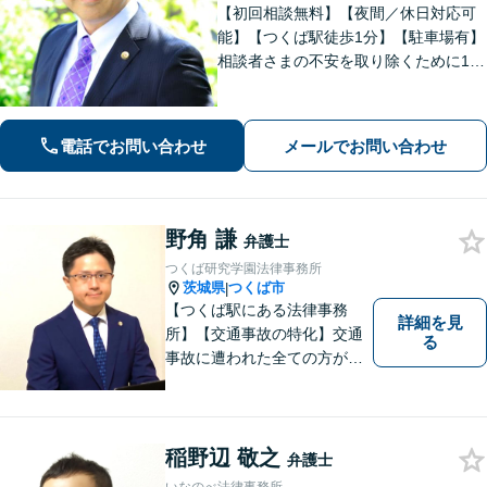
【初回相談無料】【夜間／休日対応可
能】【つくば駅徒歩1分】【駐車場有】
相談者さまの不安を取り除くために1件
1件のご相談に時間をかけて対応し、相
談者さまに寄り添った解決方法を提案
することを心がけています。まずはお
電話でお問い合わせ
メールでお問い合わせ
気軽にお問い合わせください。
野角 謙
弁護士
つくば研究学園法律事務所
茨城県
つくば市
|
【つくば駅にある法律事務
詳細を見
所】【交通事故の特化】交通
る
事故に遭われた全ての方が適
切な補償を受けられるよう、
弁護士として全力でサポート
させていただきます。コミュ
ニケーションを大切にし、最
稲野辺 敬之
弁護士
善の解決へと導きます。