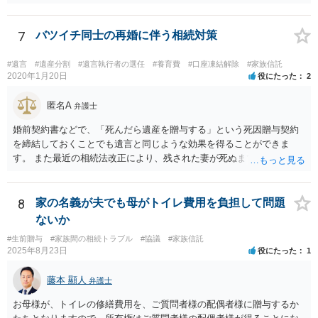
者様なので、お父様の借金はご相談者様も相続することになります。
戸籍がどこにあるのかは関係ありません。 ただし、お父様が亡くなっ
たことを知ってから３か月以内に家庭裁判所にて「相続放棄」の手続
7
バツイチ同士の再婚に伴う相続対策
をすれば、ご相談者様はお父様の借金は相続しません。
#遺言
#遺産分割
#遺言執行者の選任
#養育費
#口座凍結解除
#家族信託
2020年1月20日
役にたった
2
匿名A
弁護士
婚前契約書などで、「死んだら遺産を贈与する」という死因贈与契約
を締結しておくことでも遺言と同じような効果を得ることができま
す。 また最近の相続法改正により、残された妻が死ぬまで家に住み続
けられる権利として「配偶者居住権」という制度が設けられましたの
で、その制度を活用する方法も考えられます。 もし契約書の作成まで
視野に入れておられる場合は、お近くの弁護士、できれば相続に強い
8
家の名義が夫でも母がトイレ費用を負担して問題
弁護士にご相談なさるとよいでしょう。
ないか
#生前贈与
#家族間の相続トラブル
#協議
#家族信託
2025年8月23日
役にたった
1
藤本 顯人
弁護士
お母様が、トイレの修繕費用を、ご質問者様の配偶者様に贈与するか