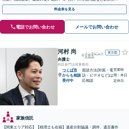
多数【依頼者様の最善の解決を目指します】
料金表を見る
電話でお問い合わせ
メールでお問い合わせ
河村 尚
東京都
インタビュー
を見る
弁護士
和田倉門法律事務所
営業時
つくば市
面談方法(対面・電
からも相談
話・ビデオなど)は
間：本日
受付中
応相談
定休日
家族信託
【関東エリア対応】【税理士も在籍】遺産分割協議・調停、遺言書作