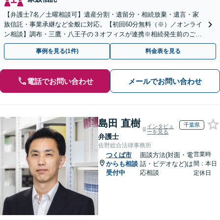
【弁護士7名／土曜相談可】遺産分割・遺留分・相続放棄・遺言・家
族信託・事業承継など全般に対応。【初回60分無料（※）／オンライ
ン相談】調布・三鷹・八王子の３オフィスが連携※相続発生前のご相
談など有料相談になるものもございます。
事例を見る(1件)
料金表を見る
電話でお問い合わせ
メールでお問い合わせ
島田 直樹
千葉県
インタビュ
ーを見る
弁護士
佐野総合法律事務所
営業時
つくば市
面談方法(対面・電
からも相談
話・ビデオなど)は
間：本日
受付中
応相談
定休日