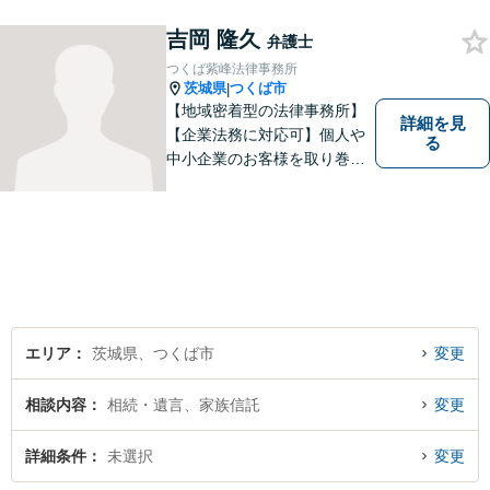
み、考え、依頼者様の希望を
実現するために精一杯努力い
吉岡 隆久
弁護士
たします。お気軽にご相談く
つくば紫峰法律事務所
ださい。
茨城県
つくば市
|
【地域密着型の法律事務所】
詳細を見
【企業法務に対応可】個人や
る
中小企業のお客様を取り巻く
法的紛争を解決し、予防する
ためのお手伝いをしておりま
す。また、相続分野では相続
人38名の案件の対応経験がご
ざいます。ぜひ、お気軽にご
相談ください。
エリア
茨城県、つくば市
変更
相談内容
相続・遺言、家族信託
変更
詳細条件
未選択
変更