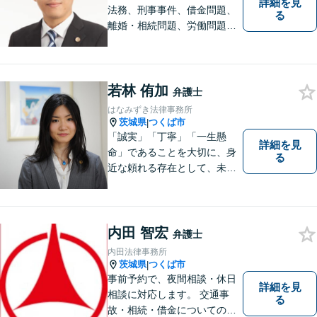
詳細を見
法務、刑事事件、借金問題、
る
離婚・相続問題、労働問題そ
の他幅広い事件に対応してお
ります。 皆様にとって最良の
結果をご提供できるよう、誠
実・迅速・丁寧な事件処理を
若林 侑加
弁護士
心掛けています。
はなみずき法律事務所
茨城県
つくば市
|
「誠実」「丁寧」「一生懸
詳細を見
命」であることを大切に、身
る
近な頼れる存在として、未来
を切り拓くあなたを全力でサ
ポートします！
内田 智宏
弁護士
内田法律事務所
茨城県
つくば市
|
事前予約で、夜間相談・休日
詳細を見
相談に対応します。 交通事
る
故・相続・借金についてのご