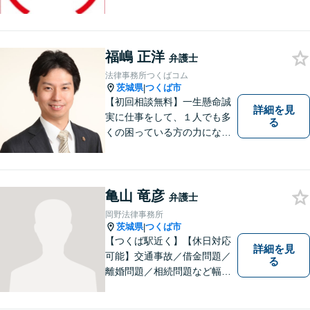
相談は初回無料で実施いたし
ますので、お問合せくださ
い。
福嶋 正洋
弁護士
法律事務所つくばコム
茨城県
つくば市
|
【初回相談無料】一生懸命誠
詳細を見
実に仕事をして、１人でも多
る
くの困っている方の力にな
り、依頼者から感謝されるよ
うな弁護士像を理想としてき
ました。弁護士に相談すべき
事案かどうかも含め、私が親
亀山 竜彦
弁護士
切・丁寧にご対応致します。
岡野法律事務所
ぜひご相談ください。
茨城県
つくば市
|
【つくば駅近く】【休日対応
詳細を見
可能】交通事故／借金問題／
る
離婚問題／相続問題など幅広
い分野に対応可能。法律的な
解決だけでなく、 一緒に悩