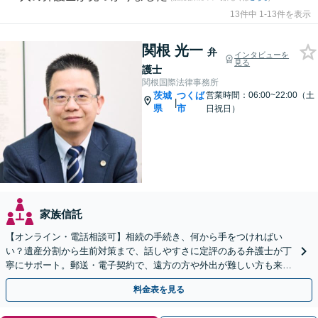
13件中 1-13件を表示
関根 光一
弁
インタビューを
見る
護士
関根国際法律事務所
茨城
つくば
営業時間：06:00~22:00（土
|
県
市
日祝日）
家族信託
【オンライン・電話相談可】相続の手続き、何から手をつければい
い？遺産分割から生前対策まで、話しやすさに定評のある弁護士が丁
寧にサポート。郵送・電子契約で、遠方の方や外出が難しい方も来所
不要で即日着手が可能です。まずはご相談ください。
料金表を見る