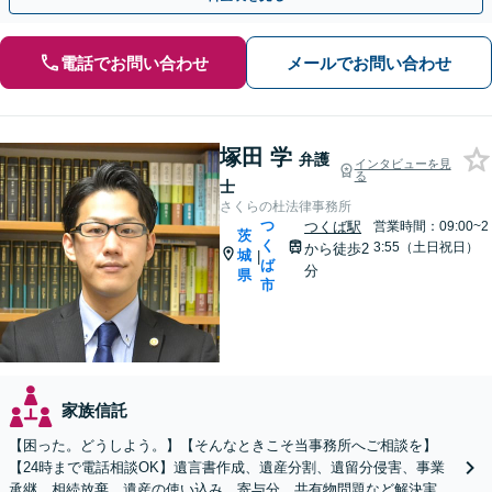
電話でお問い合わせ
メールでお問い合わせ
塚田 学
弁護
インタビューを見
る
士
さくらの杜法律事務所
つ
つくば駅
営業時間：09:00~2
茨
く
3:55（土日祝日）
から徒歩2
城
|
ば
分
県
市
家族信託
【困った。どうしよう。】【そんなときこそ当事務所へご相談を】
【24時まで電話相談OK】遺言書作成、遺産分割、遺留分侵害、事業
承継、相続放棄、遺産の使い込み、寄与分、共有物問題など解決実績