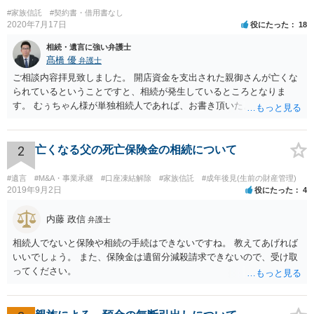
#家族信託
#契約書・借用書なし
2020年7月17日
役にたった
18
相続・遺言に強い弁護士
髙橋 優
弁護士
ご相談内容拝見致しました。 開店資金を支出された親御さんが亡くな
られているということですと、相続が発生しているところとなりま
す。 むぅちゃん様が単独相続人であれば、お書き頂いたような方法で
ご主人に書面を書いてもらうことで対応は可能かと思います。 他にも
相続人おられるということであれば、他の相続人との協議が必要とな
るところです。 また、当該点とは別にご主人から貸付ではなく贈与で
2
亡くなる父の死亡保険金の相続について
あると主張される可能性がございます。 その場合には、貸付であるこ
とを伺わせる事情をどれだけ積み重ねることが出来るか、というとこ
#遺言
#M&A・事業承継
#口座凍結解除
#家族信託
#成年後見(生前の財産管理)
ろとなります。 返済の事実や、返済を約束するメール等です。 金額の
2019年9月2日
役にたった
4
大きさや状況を考えると、一つ一つの問題を解決し、万が一に備えて
おく方が宜しいかと思います。 緊急という訳ではないかと思います
内藤 政信
弁護士
が、事前準備が早い方が有効な手段が増える傾向にありますので、早
相続人でないと保険や相続の手続はできないですね。 教えてあげれば
目に弁護士を入れられることを御検討頂くと良いかと思います。
いいでしょう。 また、保険金は遺留分減殺請求できないので、受け取
ってください。