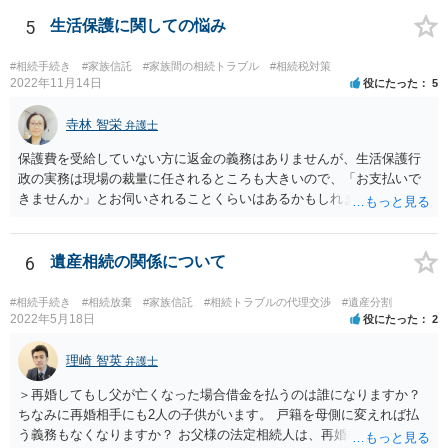
5
生活保護に関しての悩み
#相続手続き
#家族信託
#家族間の相続トラブル
#相続税対策
2022年11月14日
役にたった
5
寺林 智栄
弁護士
保護費を受給していない方に返金の義務はありませんが、生活保護行
政の実務は現場の裁量に任されるところも大きいので、「お支払いで
きませんか」とお伺いされることくらいはあるかもしれません。 通報
するかどうかは、あなたとお父さんの妹さんとの関係などを総合的に
考えてご判断いただくのが良いと思います。
6
遺産相続の関係について
#相続手続き
#相続放棄
#家族信託
#相続トラブルの代理交渉
#遺産分割
2022年5月18日
役にたった
2
理崎 智英
弁護士
＞再婚してもし父が亡くなった場合借金を払うのは誰になりますか？
ちなみに再婚相手にも2人の子供がいます。 戸籍を母側に変えれば払
う義務もなくなりますか？ お父様の法定相続人は、再婚相手とご相談