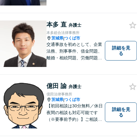
りの方は、お気軽にご相談く
ださい。
本多 直
弁護士
本多総合法律事務所
茨城県
つくば市
|
交通事故を初めとして、企業
詳細を見
法務、刑事事件、借金問題、
る
離婚・相続問題、労働問題そ
の他幅広い事件に対応してお
ります。 皆様にとって最良の
結果をご提供できるよう、誠
実・迅速・丁寧な事件処理を
億田 諭
弁護士
心掛けています。
億田法律事務所
茨城県
つくば市
|
【初回相談は30分無料／休日
詳細を見
夜間の相談も対応可能です
る
（※要事前予約）】ご相談、
ご依頼をいただいた方が、次
の一歩を踏み出せるアドバイ