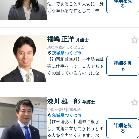
詳細を見
命」であることを大切に、身
る
近な頼れる存在として、未来
を切り拓くあなたを全力でサ
ポートします！
福嶋 正洋
弁護士
法律事務所つくばコム
茨城県
つくば市
|
【初回相談無料】一生懸命誠
詳細を見
実に仕事をして、１人でも多
る
くの困っている方の力にな
り、依頼者から感謝されるよ
うな弁護士像を理想としてき
ました。弁護士に相談すべき
事案かどうかも含め、私が親
漆川 雄一郎
弁護士
切・丁寧にご対応致します。
学園の森法律事務所
ぜひご相談ください。
茨城県
つくば市
|
【駐車場あり】地域に根ざ
詳細を見
し、問題に立ち向かおうとす
る
る人を全力で支えます。お困