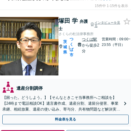
15件中 1-15件を表示
塚田 学
弁護
インタビューを見
る
士
さくらの杜法律事務所
つ
つくば駅
営業時間：09:00~
茨
く
23:55（平日）
から徒歩2
城
|
ば
分
県
市
遺産分割調停
【困った。どうしよう。】【そんなときこそ当事務所へご相談を】
【24時まで電話相談OK】遺言書作成、遺産分割、遺留分侵害、事業
承継、相続放棄、遺産の使い込み、寄与分、共有物問題など解決実績
多数【依頼者様の最善の解決を目指します】
料金表を見る