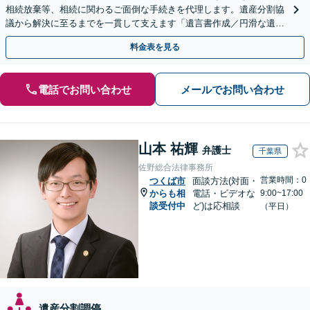
相続放棄等、相続に関わるご面倒な手続きを代理します。遺産分割協
議から解決に至るまでを一貫して支えます「遺言書作成／円滑な遺産
分割を」「家族信託／信頼できる家族に財産管理を任せる」
料金表を見る
電話でお問い合わせ
メールでお問い合わせ
山本 祐輝
弁護士
千葉県
佐野総合法律事務所
営業時間：0
つくば市
面談方法(対面・
からも相
電話・ビデオな
9:00~17:00
談受付中
ど)は応相談
（平日）
遺産分割調停