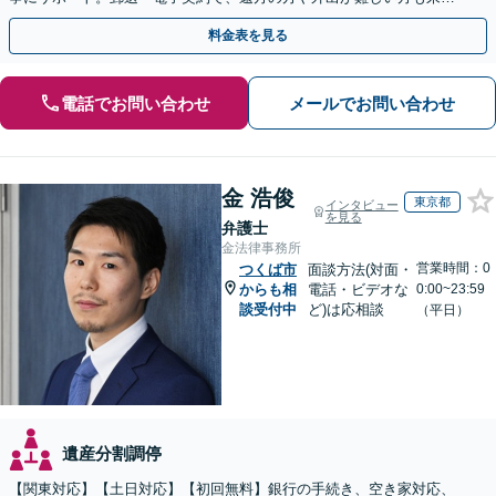
不要で即日着手が可能です。まずはご相談ください。
料金表を見る
電話でお問い合わせ
メールでお問い合わせ
金 浩俊
東京都
インタビュー
を見る
弁護士
金法律事務所
営業時間：0
つくば市
面談方法(対面・
からも相
電話・ビデオな
0:00~23:59
談受付中
ど)は応相談
（平日）
遺産分割調停
【関東対応】【土日対応】【初回無料】銀行の手続き、空き家対応、