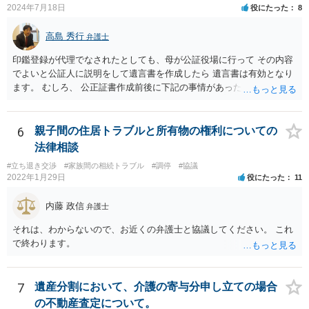
2024年7月18日
役にたった
8
高島 秀行
弁護士
印鑑登録が代理でなされたとしても、母が公証役場に行って その内容
でよいと公証人に説明をして遺言書を作成したら 遺言書は有効となり
ます。 むしろ、 公正証書作成前後に下記の事情があったことが証明で
きれば判断能力がなく 無効だったと主張することが可能です。 翌年1
月に携帯が新しくなった母からの第一声は「ここにいたら殺される」
「面会に来てくれ」で、長男に聞くと「面会は出来ない。俺は携帯電
6
親子間の住居トラブルと所有物の権利についての
話の使い方を教える為に会っている」「母の話は聞かなくて良い」と
法律相談
電話が切れました。その後の電話でも「食事に毒が入っている」「体
#立ち退き交渉
#家族間の相続トラブル
#調停
#協議
にチップが埋められている」等、おかしかったです。 当時の診療記
2022年1月29日
役にたった
11
録、介護認定の資料、介護記録を取得して 弁護士に面談で相談された
方がよいと思います。
内藤 政信
弁護士
それは、わからないので、お近くの弁護士と協議してください。 これ
で終わります。
7
遺産分割において、介護の寄与分申し立ての場合
の不動産査定について。