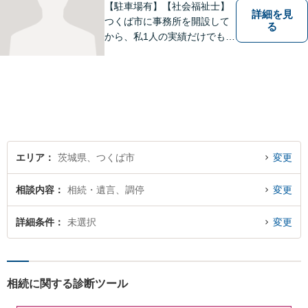
【駐車場有】【社会福祉士】
詳細を見
つくば市に事務所を開設して
る
から、私1人の実績だけでも、
3729件以上の法律相談と1318
件以上の事件受任をさせてい
ただいています。「弁護士を
もっと身近に、相談をもっと
気軽に」を心がけております
ので、お気軽にご相談くださ
い。
エリア
茨城県、つくば市
変更
相談内容
相続・遺言、調停
変更
詳細条件
未選択
変更
相続に関する診断ツール