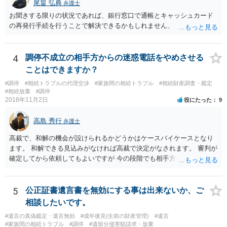
尾畠 弘典
弁護士
なぜ調停を申し立てたのか(例えば、あかささんと話合いが出来ない／
お聞きする限りの状況であれば、銀行窓口で通帳とキャッシュカード
決裂した、など)や亡くなった方・あかささん・お姉さん間の事情やい
の再発行手続を行うことで解決できるかもしれません。
きさつなどが書かれていると思うので、あかささんから見てそれは違
うと感じるところは、どのように違うのか、など書くとよいです。 そ
の他、お姉さんの申立書には書かれていないけど、どのように遺産を
4
調停不成立の相手方からの迷惑電話をやめさせる
分けるかを決めるについてあかささんが重要だと考える事情があれば
(例えば、○○のときにお姉さんは亡くなった方からお金を援助してもら
ことはできますか？
った等)、それも書くとよいです。 書かない方が良いと思うことは、遺
#調停
#相続トラブルの代理交渉
#家族間の相続トラブル
#相続財産調査・鑑定
産分割に関係ない(と思われる)いきさつを沢山盛り込むことだと考えま
#相続放棄
#調停
す(あくまで遺産分割に関係することに留める方が、裁判所や調停委員
2018年11月2日
役にたった
9
の方に事情を理解してもらいやすいと思います)。
高島 秀行
弁護士
高裁で、和解の機会が設けられるかどうかはケースバイケースとなり
ます。 和解できる見込みがなければ高裁で決定がなされます。 審判が
確定してから依頼してもよいですが 今の段階でも相手方の連絡が迷惑
であれば 弁護士に依頼してもよいと思います。
5
公正証書遺言書を無効にする事は出来ないか、ご
相談したいです。
#遺言の真偽鑑定・遺言無効
#成年後見(生前の財産管理)
#遺言
#家族間の相続トラブル
#調停
#遺留分侵害額請求・放棄