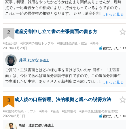
家事，料理，雑用をやったかどうかはあまり関係ありませんが，現時
点で，一応母親からの相続により，持分をもっているようですので，
これが一応の居住権の根拠となります。 ただ，遺産分割により，母の
持分を父親が取得した場合，住み続けるのは難しいかも知れません。
2
遺産分割申し立て書の主張書面の書き方
#遺産分割
#家族間の相続トラブル
#相続財産調査・鑑定
#調停
2019年1月29日
役にたった
17
井澤 わかな
弁護士
ご質問：主張書面とはどの様な事を書けば良いのか 回答： 「主張書
面」は、今回であれば遺産分割調停事件ですので、この遺産分割事件
で主張したい事実、あかささんが裁判所に考慮してほしいと思う、亡
くなった方・あかささん・お姉さん間の事情などを記入することにな
ります。 もし、主張したい事実や考慮してほしい事情に関連して
資料を持っているようであれば、主張書面とは別で提出できます。も
3
成人後の口座管理、法的根拠と親への説得方法
し、お姉さんに見られたくないような資料がある場合、「非開示の希
望に関する申出書」と共に提出することも考えられます。 ご質問：書
#家族間の相続トラブル
#調停
#協議
#生前贈与
#成年後見(生前の財産管理)
いた方が良い事と書かない方が良い事 回答： お姉さんが申立書の「申
2022年6月1日
役にたった
16
立ての趣旨」のところに書いている遺産の分け方に対して意見があれ
相続・遺言に強い弁護士
ば、まずそれを書くとよいです。 次に「申立ての理由」のところに、