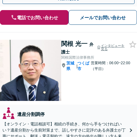
電話でお問い合わせ
メールでお問い合わせ
関根 光一
弁
インタビューを
見る
護士
関根国際法律事務所
茨城
つくば
営業時間：06:00~22:00
|
県
市
（平日）
遺産分割調停
【オンライン・電話相談可】相続の手続き、何から手をつければい
い？遺産分割から生前対策まで、話しやすさに定評のある弁護士が丁
寧にサポート。郵送・電子契約で、遠方の方や外出が難しい方も来所