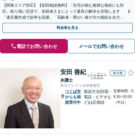
【関東エリア対応】【初回相談無料】「住宅が絡む複雑な相続にも対
応」粘り強い交渉で、依頼者さまにとって最良の解決を目指します
「遺言書作成で紛争を回避」「高齢者・障がい者の方の相続を全力サ
ポート」【全国出張】【完全個室制】【バリアフリー対応】
料金表を見る
電話でお問い合わせ
メールでお問い合わせ
安田 善紀
東京都
インタビュ
ーを見る
弁護士
東京アルファ法律事務所
営業時間：0
つくば市
面談方法(対面・
からも相
電話・ビデオな
9:30~20:00
談受付中
ど)は応相談
（平日）