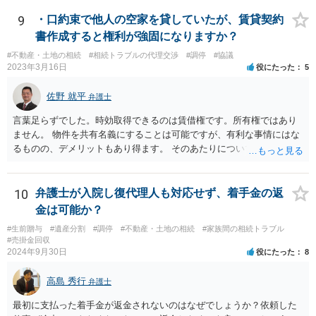
あり得ます。 今後の見通しを言わないで契約はできないです。依頼者
が納得できる説明を受けるべきです。
9
・口約束で他人の空家を貸していたが、賃貸契約
書作成すると権利が強固になりますか？
#不動産・土地の相続
#相続トラブルの代理交渉
#調停
#協議
2023年3月16日
役にたった
5
佐野 就平
弁護士
言葉足らずでした。時効取得できるのは賃借権です。所有権ではあり
ません。 物件を共有名義にすることは可能ですが、有利な事情にはな
るものの、デメリットもあり得ます。 そのあたりについては、お近く
の弁護士にご相談ください。
10
弁護士が入院し復代理人も対応せず、着手金の返
金は可能か？
#生前贈与
#遺産分割
#調停
#不動産・土地の相続
#家族間の相続トラブル
#売掛金回収
2024年9月30日
役にたった
8
高島 秀行
弁護士
最初に支払った着手金が返金されないのはなぜでしょうか？依頼した