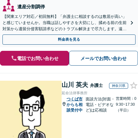
遺産分割調停
【関東エリア対応／初回無料】「弁護士に相談するのは敷居が高い」
と感じていませんか。当職は話しやすさを大切にし、揉める前の生前
対策から遺留分侵害額請求などのトラブル解決まで尽力します。遠方
にお住まいの方もWeb面談で安心してご相談いただけます
料金表を見る
電話でお問い合わせ
メールでお問い合わせ
山川 英夫
弁護士
神奈川県
延命法律事務所
営業時間：0
つくば市
面談方法(対面・
からも相
電話・ビデオな
9:30~17:30
談受付中
ど)は応相談
（平日）