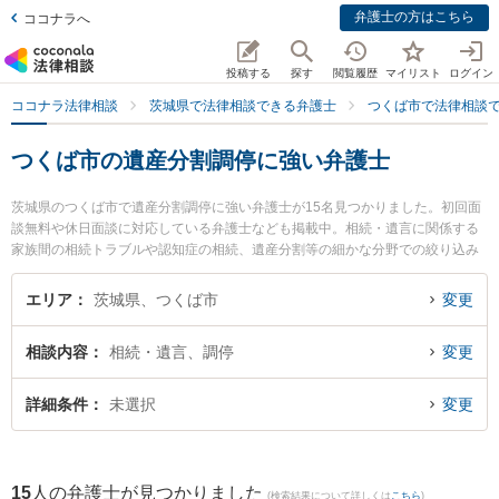
弁護士の方はこちら
ココナラへ
投稿する
探す
閲覧履歴
マイリスト
ログイン
ココナラ法律相談
茨城県で法律相談できる弁護士
つくば市で法律相談
つくば市の遺産分割調停に強い弁護士
茨城県のつくば市で遺産分割調停に強い弁護士が15名見つかりました。初回面
談無料や休日面談に対応している弁護士なども掲載中。相続・遺言に関係する
家族間の相続トラブルや認知症の相続、遺産分割等の細かな分野での絞り込み
検索もでき便利です。特にさくらの杜法律事務所の塚田 学弁護士やつくば中央
法律事務所の堀越 智也弁護士、関根国際法律事務所の関根 光一弁護士のプロフ
エリア
茨城県、つくば市
変更
ィール情報や弁護士費用、強みなどが注目されています。『つくば市で土日や
夜間に発生した遺産分割調停のトラブルを今すぐに弁護士に相談したい』『遺
相談内容
相続・遺言、調停
変更
産分割調停のトラブル解決の実績豊富な近くの弁護士を検索したい』『初回相
談無料で遺産分割調停を法律相談できるつくば市内の弁護士に相談予約した
い』などでお困りの相談者さんにおすすめです。
詳細条件
未選択
変更
15
人の弁護士が見つかりました
(検索結果について詳しくは
こちら
)