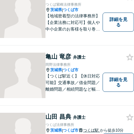
つくば紫峰法律事務所
茨城県
つくば市
|
【地域密着型の法律事務所】
詳細を見
【企業法務に対応可】個人や
る
中小企業のお客様を取り巻く
法的紛争を解決し、予防する
ためのお手伝いをしておりま
す。また、相続分野では相続
人38名の案件の対応経験がご
亀山 竜彦
弁護士
ざいます。ぜひ、お気軽にご
岡野法律事務所
相談ください。
茨城県
つくば市
|
【つくば駅近く】【休日対応
詳細を見
可能】交通事故／借金問題／
る
離婚問題／相続問題など幅広
い分野に対応可能。法律的な
解決だけでなく、 一緒に悩
み、考え、依頼者様の希望を
実現するために精一杯努力い
山田 昌典
弁護士
たします。お気軽にご相談く
つくば法律事務所
ださい。
茨城県
つくば市
つくば駅
から徒歩10分
|