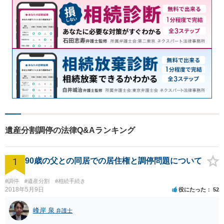
遺産分割調停の法律Q&Aランキング
1
90歳の父との同居での居住権と調停問題について
#調停
#遺産分割
#相続手続き
2018年5月9日
役にたった
52
峰岸 泉
弁護士