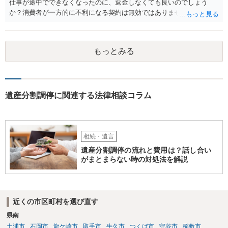
仕事が途中でできなくなったのに、返金しなくても良いのでしょう
か？消費者が一方的に不利になる契約は無効ではありませんか？
着手金は、前の弁護士が倒れるまでにやった仕事に応じて清算する義
務があると思います。 倒れた弁護士が所属する弁護士会に相談さ
れた方がよいと思います。 倒れた弁護士は脳梗塞で倒れたようで
もっとみる
すが、 判断能力があり、復代理を倒れた弁護士の判断で復代理を
選任したのか 即ち、復代理人の選任は有効なのかという問題もあ
ると思います。
遺産分割調停に関連する法律相談コラム
相続・遺言
遺産分割調停の流れと費用は？話し合い
がまとまらない時の対処法を解説
近くの市区町村を選び直す
県南
土浦市
石岡市
龍ケ崎市
取手市
牛久市
つくば市
守谷市
稲敷市