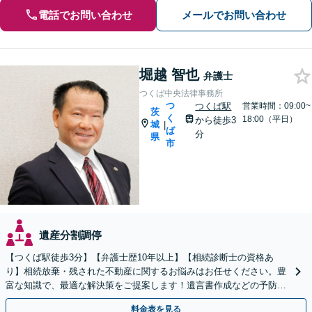
電話でお問い合わせ
メールでお問い合わせ
堀越 智也
弁護士
つくば中央法律事務所
つ
つくば駅
営業時間：09:00~
茨
く
18:00（平日）
から徒歩3
城
|
ば
分
県
市
遺産分割調停
【つくば駅徒歩3分】【弁護士歴10年以上】【相続診断士の資格あ
り】相続放棄・残された不動産に関するお悩みはお任せください。豊
富な知識で、最適な解決策をご提案します！遺言書作成などの予防策
にも対応可能です【夜間・休日の相談可能】
料金表を見る