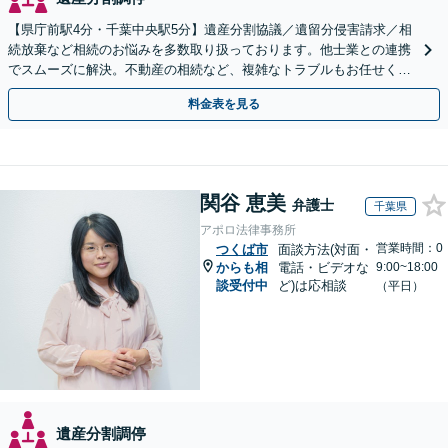
【県庁前駅4分・千葉中央駅5分】遺産分割協議／遺留分侵害請求／相
続放棄など相続のお悩みを多数取り扱っております。他士業との連携
でスムーズに解決。不動産の相続など、複雑なトラブルもお任せくだ
さい。【初回面談相談30分無料】
料金表を見る
関谷 恵美
弁護士
千葉県
アポロ法律事務所
営業時間：0
つくば市
面談方法(対面・
からも相
電話・ビデオな
9:00~18:00
談受付中
ど)は応相談
（平日）
遺産分割調停