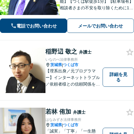
能】【つくば駅徒歩1分】【駐車場有】
相談者さまの不安を取り除くために1件
1件のご相談に時間をかけて対応し、相
談者さまに寄り添った解決方法を提案
電話でお問い合わせ
メールでお問い合わせ
することを心がけています。まずはお
気軽にお問い合わせください。
稲野辺 敬之
弁護士
いなのべ法律事務所
茨城県
つくば市
|
【理系出身／元プログラマ
詳細を見
ー】インターネットトラブル
る
／依頼者様との信頼関係を第
一に、紛争解決をはかりま
す。【事前予約で夜間対応
可】
若林 侑加
弁護士
はなみずき法律事務所
茨城県
つくば市
|
「誠実」「丁寧」「一生懸