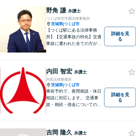
スを心がけています。お気軽
にお問合せください。
野角 謙
弁護士
つくば研究学園法律事務所
茨城県
つくば市
|
【つくば駅にある法律事務
詳細を見
所】【交通事故の特化】交通
る
事故に遭われた全ての方が適
切な補償を受けられるよう、
弁護士として全力でサポート
させていただきます。コミュ
ニケーションを大切にし、最
内田 智宏
弁護士
善の解決へと導きます。
内田法律事務所
茨城県
つくば市
|
事前予約で、夜間相談・休日
詳細を見
相談に対応します。 交通事
る
故・相続・借金についてのご
相談は初回無料で実施いたし
ますので、お問合せくださ
い。
吉岡 隆久
弁護士