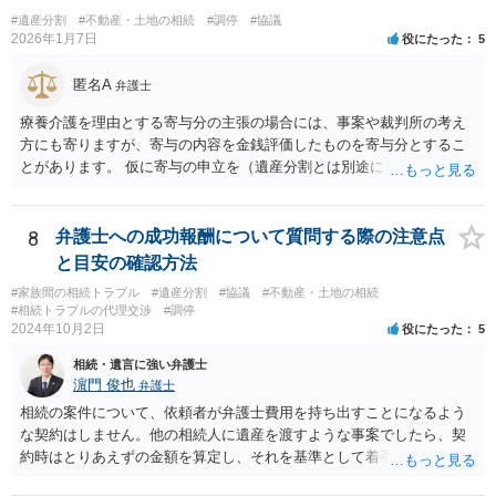
#遺産分割
#不動産・土地の相続
#調停
#協議
2026年1月7日
役にたった
5
匿名A
弁護士
療養介護を理由とする寄与分の主張の場合には、事案や裁判所の考え
方にも寄りますが、寄与の内容を金銭評価したものを寄与分とするこ
とがあります。 仮に寄与の申立を（遺産分割とは別途に）して、その
ような考え方を撮るなら、必ずしも相続財産全体の評価（不動産の評
価）は不要ということもあります。 ただ、前提として、遺産分割はし
なければならないでしょうから、現実的にはいずれにせよ不動産評価
8
弁護士への成功報酬について質問する際の注意点
は必要でしょう。
と目安の確認方法
#家族間の相続トラブル
#遺産分割
#協議
#不動産・土地の相続
#相続トラブルの代理交渉
#調停
2024年10月2日
役にたった
5
相続・遺言に強い弁護士
濵門 俊也
弁護士
相続の案件について、依頼者が弁護士費用を持ち出すことになるよう
な契約はしません。他の相続人に遺産を渡すような事案でしたら、契
約時はとりあえずの金額を算定し、それを基準として着手金を設定
し、事件終了時に報酬金や追加着手金として考慮するといった契約も