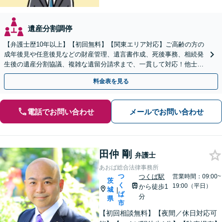
遺産分割調停
【弁護士歴10年以上】【初回無料】【関東エリア対応】ご高齢の方の
成年後見や任意後見などの財産管理、遺言書作成、死後事務、相続発
生後の遺産分割協議、複雑な遺留分請求まで、一貫して対応！他士業
との連携力を活かした最適解の追求【WEB面談対応】
料金表を見る
電話でお問い合わせ
メールでお問い合わせ
田仲 剛
弁護士
あおば総合法律事務所
つ
つくば駅
営業時間：09:00~
茨
く
19:00（平日）
から徒歩1
城
|
ば
分
県
市
【初回相談無料】【夜間／休日対応可