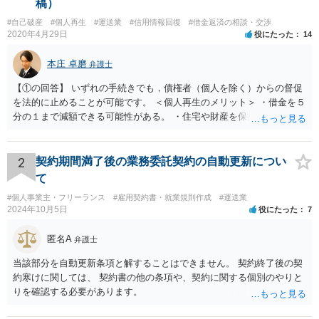
稿）
す。 運送業では、残業代は大きな経営リスクにもなりかねません。 残業代に
関して悩んでいる運送業の方は、ぜひお気軽にご相談ください。 ※守秘義務
#自己破産
#個人再生
#運送業
#信用情報回復
#借金返済の相談・交渉
の観点から、事例の一部を修正しています。 【顧問契約・リーガルメディア
2020年4月29日
役にたった
14
のご案内】 １ 顧問契約サービスのご案内 私たち弁護士法人長瀬総合事務所
は、企業法務や人事労務・労務管理等でお悩みの企業を多数サポートしてき
本庄 卓磨
た実績とノウハウがあります。 私たちは、ただ紛争を解決するだけではな
弁護士
く、紛争を予防するとともに、より企業が発展するための制度設計を構築す
【①の回答】 いずれの手続きでも，債権者（個人を除く）からの督促
るサポートをすることこそが弁護士と法律事務所の役割であると自負してい
ます。 私たちは、より多くの企業のお役に立つことができるよう、複数の費
を法的に止めることが可能です。 ＜個人再生のメリット＞ ・借金を５
用体系にわけた顧問契約サービスを提供しています。 私たちの顧問契約サー
分の１まで減額できる可能性がある。 ・住宅や財産を保持できる（た
ビスの詳細は、こちらをご覧ください。 ２ リーガルメディアのご案内 企業
だし，条件あり）。 ・借金の理由は問われない。 ・自己破産よりも心
法務や人事労務・労務管理等に関連してお悩みの企業は、弊所が運営する
理的抵抗が小さい（個人差あり）。 ＜自己破産のメリット＞ ・税金等
「リーガルメディア」をご参照ください。 人事労務・労務管理に関して寄せ
の滞納分を除き，借金を返済する必要がなくなる。 【②の回答】 ・個
2
契約期間満了後の業務委託契約の自動更新につい
られる多数のご相談への回答を掲載しています。 また、企業法務や人事労
人再生・破産ともに，信用情報に事故情報（いわゆるブラックリス
務・労務管理に有益な「最新法務ニュース」も配信しています。 ぜひこちら
て
のご登録もご検討ください。 ¨ 弁護士法人長瀬総合事務所は、企業が労働問
ト）として登録されますので，５年～１０年ほどは新たに借金をする
#個人事業主・フリーランス
題を解決・予防し、より成長できる人事戦略を描くことをサポートします
#雇用契約書・就業規則作成
#運送業
ことはできません。また，住宅や店舗を借りる際，保証会社の審査も
2024年10月5日
（顧問契約のご案内） ¨ 企業法務や人事労務・労務管理に有益な「最新法務
役にたった
7
通らなくなるため，保証人を立てて契約する必要がある場合がありま
ニュース」のご登録はこちらから ¨ 人事労務・労務管理に関して寄せられる
す。 ・ご家族名義の財産を処分する必要はありません。 ・個人再生・
多数のお悩みへの回答を知りたい方へ「リーガルメディア」 ３ Youtube「リ
匿名A
弁護士
破産ともに，返済が困難な状況に陥っている以上，事業継続は難しい
ーガルメディアTV」のご案内 「リーガルメディアTV」は、当事務所が運営す
場合が多いです。もっとも，手続き終了後，新たに事業を行うことは
る、個人法務・中小企業における企業法務を中心に解説するチャンネルで
当該部分を自動更新条項と解することはできません。 契約終了後の契
す。 私たちは、多数の個人法務を解決してきた知見と、多数の企業と顧問契
できます。 ・個人再生・破産ともに，裁判所で手続きを進める際に官
約寒けに関しては、 契約書の他の条項や、契約に関する個別のやりと
約を締結し様々な分野の案件を解決してきた経験を踏まえ、個人法務（交通
報に掲載されます。そのため，第三者に知られる可能性はゼロではあ
りを確認する必要があります。
事故、離婚、相続、債務整理）、企業法務（労務管理・情報管理・債権管
りませんが，官報をチェックしている人はほとんどいないと思われる
理・契約管理・危機管理等）に関する有益な情報を発信しています。 https://
ため，知られる可能性は低いと思います。なお，戸籍などに載るので
www.youtube.com/channel/UCLIg_wseiyQTC7qY7QGVfWg