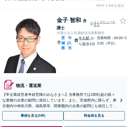
4件中 1-4件を表示
金子 智和
弁
インタビューを
見る
護士
弁護士法人長瀬総合法律事務所
茨
牛
牛久駅
か
営業時間：06:00~2
城
久
|
3:00（平日）
ら徒歩1分
県
市
物流・運送業
【🔷企業経営者🔷経営陣のみなさまへ】当事務所では190社超の様々
な業種の企業の顧問に就任しています。また、茨城県内に限らず、東
京都内や神奈川県、福島県等、関東圏内の企業の顧問にも就任してい
る実績があります。お気軽にお問い合わせください。
事例を見る(5件)
料金表を見る