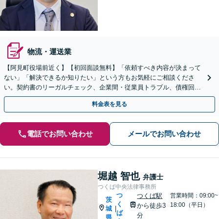
物流・運送業
【阿見町役場前近く】【初回面談無料】「依頼すべき内容が決まって
ない」「解決できるか知りたい」という方もお気軽にご相談くださ
い。契約書のリーガルチェック、企業間・従業員トラブル、債権回収
など【顧問契約可能】
料金表を見る
電話でお問い合わせ
メールでお問い合わせ
堀越 智也
弁護士
つくば中央法律事務所
つ
つくば駅
営業時間：09:00~
茨
く
18:00（平日）
から徒歩3
城
|
ば
分
県