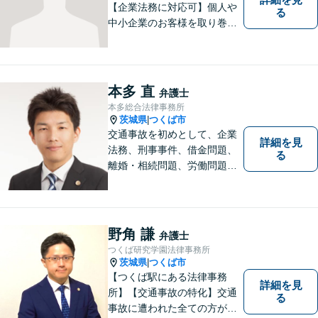
【企業法務に対応可】個人や
る
中小企業のお客様を取り巻く
法的紛争を解決し、予防する
ためのお手伝いをしておりま
す。また、相続分野では相続
人38名の案件の対応経験がご
本多 直
弁護士
ざいます。ぜひ、お気軽にご
本多総合法律事務所
相談ください。
茨城県
つくば市
|
交通事故を初めとして、企業
詳細を見
法務、刑事事件、借金問題、
る
離婚・相続問題、労働問題そ
の他幅広い事件に対応してお
ります。 皆様にとって最良の
結果をご提供できるよう、誠
実・迅速・丁寧な事件処理を
野角 謙
弁護士
心掛けています。
つくば研究学園法律事務所
茨城県
つくば市
|
【つくば駅にある法律事務
詳細を見
所】【交通事故の特化】交通
る
事故に遭われた全ての方が適