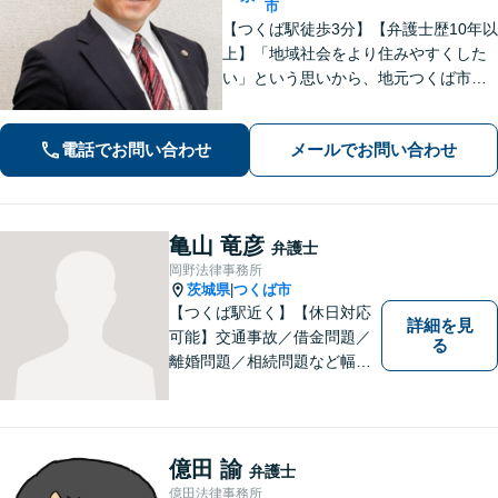
市
【つくば駅徒歩3分】【弁護士歴10年以
上】「地域社会をより住みやすくした
い」という思いから、地元つくば市で
開業◎【離婚・男女問題】慰謝料・養
育費など幅広いトラブルに対応【相
電話でお問い合わせ
メールでお問い合わせ
続・遺言】残された借金・不動産に困
っていませんか？
亀山 竜彦
弁護士
岡野法律事務所
茨城県
つくば市
|
【つくば駅近く】【休日対応
詳細を見
可能】交通事故／借金問題／
る
離婚問題／相続問題など幅広
い分野に対応可能。法律的な
解決だけでなく、 一緒に悩
み、考え、依頼者様の希望を
実現するために精一杯努力い
億田 諭
弁護士
たします。お気軽にご相談く
億田法律事務所