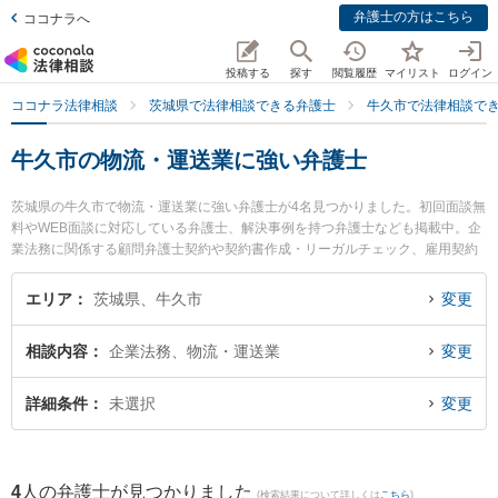
弁護士の方はこちら
ココナラへ
投稿する
探す
閲覧履歴
マイリスト
ログイン
ココナラ法律相談
茨城県で法律相談できる弁護士
牛久市で法律相談で
牛久市の物流・運送業に強い弁護士
茨城県の牛久市で物流・運送業に強い弁護士が4名見つかりました。初回面談無
料やWEB面談に対応している弁護士、解決事例を持つ弁護士なども掲載中。企
業法務に関係する顧問弁護士契約や契約書作成・リーガルチェック、雇用契約
書・就業規則作成等の細かな分野での絞り込み検索もでき便利です。特に弁護
士法人長瀬総合法律事務所の金子 智和弁護士や弁護士法人長瀬総合法律事務所
エリア
茨城県、牛久市
変更
の桑名 祥雅弁護士、弁護士法人長瀬総合法律事務所の鈴木 麻文弁護士のプロフ
ィール情報や弁護士費用、強みなどが注目されています。『牛久市で土日や夜
相談内容
企業法務、物流・運送業
変更
間に発生した物流・運送業のトラブルを今すぐに弁護士に相談したい』『物
流・運送業のトラブル解決の実績豊富な近くの弁護士を検索したい』『初回相
談無料で物流・運送業を法律相談できる牛久市内の弁護士に相談予約したい』
詳細条件
未選択
変更
などでお困りの相談者さんにおすすめです。
4
人の弁護士が見つかりました
(検索結果について詳しくは
こちら
)