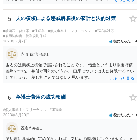
ございます。
5
夫の横領による懲戒解雇後の家計と法的対策
#横領罪・背任罪
#運送業
#個人事業主・フリーランス
#不祥事対応
#雇用契約書・就業規則作成
2023年7月7日
役にたった
4
内藤 政信
弁護士
困るのは業務上横領で告訴されることです。 借金というより損害賠償
義務ですね。 弁償が可能かどうか。 口座については夫に確認するとい
いでしょう。 差し押さえではないと思います。
6
弁護士費用の成功報酬
#個人事業主・フリーランス
#運送業
2023年8月20日
役にたった
3
匿名A
弁護士
契約書に具体的に定めがなければ、支払いの義務はございません。 ま