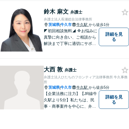
ます。🔷不安な日々を終わら
鈴木 麻文
せるために安心の第一歩を踏
弁護士
み出しましょう。お気軽にお
弁護士法人長瀬総合法律事務所
問い合わせください。
茨城県
牛久市
牛久駅
から徒歩1分
|
◤初回相談無料◢ 🔷お悩みに
詳細を見
真摯に向き合い、ご相談から
る
解決まで丁寧に適切にサポー
トいたします。誠実さと経験
で支えます。🔷不安な日々を
終わらせるために安心の第一
大西 敦
歩を踏み出しましょう。お気
弁護士
軽にお問い合わせください。
弁護士法人ひたちのフロンティア法律事務所 牛久事務
所
茨城県
牛久市
牛久駅
から徒歩5分
|
【企業法務に注力】【JR線牛
詳細を見
久駅より5分】私たちは、民
る
事・商事案件を中心に、弁護
士活動に取り組んでおりま
す。特に、企業法務について
は法律資料を迅速に用いた、