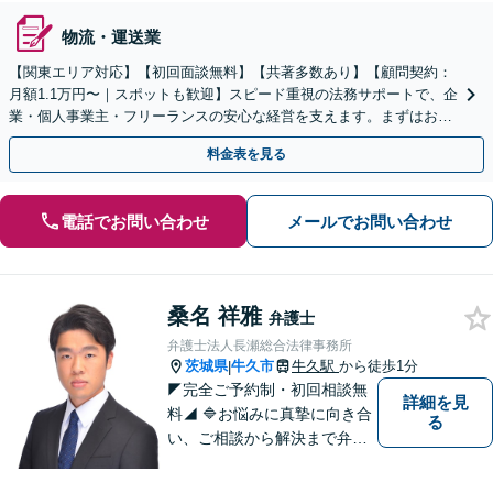
物流・運送業
【関東エリア対応】【初回面談無料】【共著多数あり】【顧問契約：
月額1.1万円〜｜スポットも歓迎】スピード重視の法務サポートで、企
業・個人事業主・フリーランスの安心な経営を支えます。まずはお気
軽にご相談ください【秘密厳守】【休日・夜間相談可】
料金表を見る
電話でお問い合わせ
メールでお問い合わせ
桑名 祥雅
弁護士
弁護士法人長瀬総合法律事務所
茨城県
牛久市
牛久駅
から徒歩1分
|
◤完全ご予約制・初回相談無
詳細を見
料◢ 🔷お悩みに真摯に向き合
る
い、ご相談から解決まで弁護
士がサポートいたします。迅
速対応・誠実さと経験で支え