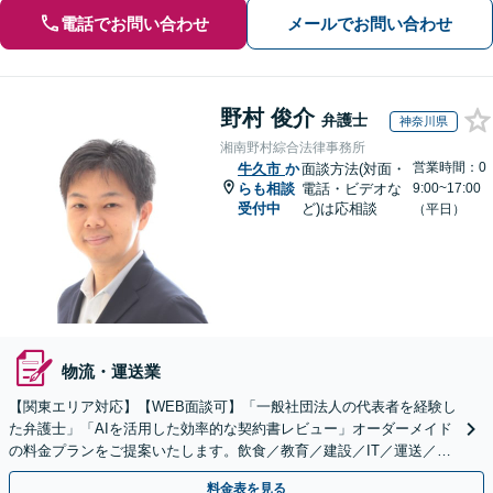
電話でお問い合わせ
メールでお問い合わせ
野村 俊介
弁護士
神奈川県
湘南野村綜合法律事務所
営業時間：0
牛久市
か
面談方法(対面・
らも相談
電話・ビデオな
9:00~17:00
受付中
ど)は応相談
（平日）
物流・運送業
【関東エリア対応】【WEB面談可】「一般社団法人の代表者を経験し
た弁護士」「AIを活用した効率的な契約書レビュー」オーダーメイド
の料金プランをご提案いたします。飲食／教育／建設／IT／運送／不
動産／メーカー／社会福祉法人など幅広い業界に対応
料金表を見る