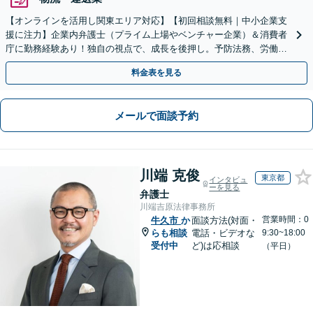
【オンラインを活用し関東エリア対応】【初回相談無料｜中小企業支
援に注力】企業内弁護士（プライム上場やベンチャー企業）＆消費者
庁に勤務経験あり！独自の視点で、成長を後押し。予防法務、労働問
題、債権回収、コンプラ、会社設立・事業再編等幅広く対応
料金表を見る
メールで面談予約
川端 克俊
東京都
インタビュ
ーを見る
弁護士
川端吉原法律事務所
営業時間：0
牛久市
か
面談方法(対面・
らも相談
電話・ビデオな
9:30~18:00
受付中
ど)は応相談
（平日）