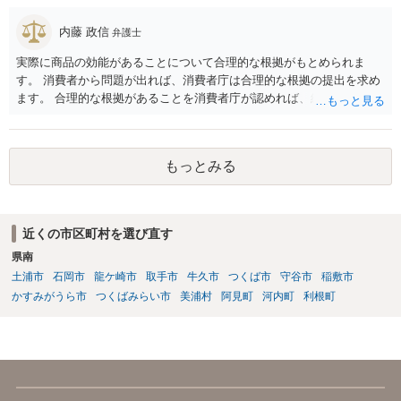
→例えば災害ADRなどであれば期日手数料がかからないことはありま
内藤 政信
すが、一般ADRでは期日手数料等を設定している弁護士会が多いとは
弁護士
思います。申し訳ありませんが、すべての弁護士会のADRの手数料規
実際に商品の効能があることについて合理的な根拠がもとめられま
定までは存じ上げないので、回答としてはこの限度にとどまります。
す。 消費者から問題が出れば、消費者庁は合理的な根拠の提出を求め
ます。 合理的な根拠があることを消費者庁が認めれば、結果や効果が
出ない こともあります、と言う表現が意味を持ちますね。 一度、消費
者庁が公開している課徴金決定事例をご覧になるといいでしょう。
もっとみる
近くの市区町村を選び直す
県南
土浦市
石岡市
龍ケ崎市
取手市
牛久市
つくば市
守谷市
稲敷市
かすみがうら市
つくばみらい市
美浦村
阿見町
河内町
利根町