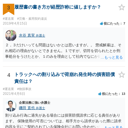
はないかと心配される方がおられますが，そのようなことはありませ
3
履歴書の書き方が経歴詐称に値しますか？
ん。 ＜個人再生のデメリット＞ ・借金が減額されるとはいえ，３年～
５年間は返済を継続する必要がある。 ・所有している財産の価値が大
#運送業
#労働・雇用契約違反
きい場合，借金が減らない場合がある。 ＜自己破産のデメリット＞ ・
2019年4月15日
役にたった
7
借金の理由が問われ，場合によっては破産が認められない。 ・所有し
ている財産（２０万円以上の価値があるもの）は，原則として保持で
水谷 真実
弁護士
きない。 【③の回答】 ３０万円～６０万円程度かと思います。 弁護
士費用は分割で支払うことができる場合も多いので，弁護士と相談し
２，３だけいっても問題はないかとは思いますが。。 懲戒解雇は、そ
て支払いのスケジュールを決めます。 なお，ご依頼後は借金を返済す
れ相応の理由がないとできません。１ですが、切符を切られたとか刑
る必要はなくなるため，借金の返済に充てていた分を弁護士費用に充
事処分をうけたとか、１のみを理由として社内でなにか処分をうけた
てることが可能です。 【④の回答】 手続上の注意点が多いため，ご自
わけではないのですよね。 そうすると、大丈夫かとは思います（断言
身で進めることは相当難しく，リスクも伴います。 滞納が続くと訴訟
できず、すみません。。）。
を起こされることもあり得るため，お早めに弁護士にご依頼されるこ
4
トラックへの割り込みで荷崩れ発生時の損害賠償
とをお勧めします。
責任は？
#運送業
#物損事故
2021年4月6日
役にたった
13
企業法務に強い弁護士
磯田 直也
弁護士
割り込み行為に過失がある場合には損害賠償請求に応じる責任があり
ます。 保険使用の可否については、相手方から請求があった際に請求
内容を元にご契約されている保険会社にお問い合わせいただく必要が