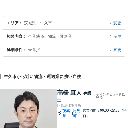
的確なアプローチで活動に取
り組んでおります。是非、お
気軽にご相談ください。
エリア
茨城県、牛久市
変更
相談内容
企業法務、物流・運送業
変更
詳細条件
未選択
変更
牛久市から近い物流・運送業に強い弁護士
髙橋 直人
弁護
インタビューを見
る
士
阿見法律事務所
茨城
阿見
営業時間：00:00~23:55（平
|
県
町
日）