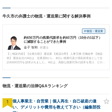
ただいています。「弁護士を
もっと身近に、相談をもっと
気軽に」を心がけております
牛久市の弁護士の物流・運送業に関する解決事例
ので、お気軽にご相談くださ
い。
# 物流・運送業
約650万円の残業代請求を約60万円（10分の1以下）
に減額することができた事例
金子 智和
弁護士
【ご相談内容】【企業分類】 運送業 【相談分野】 人事労務 労働紛争 【相談
前】 運送会社のA社は、従業員Bから、未払い残業代及び遅延損害金として合
計約650万円を請求されました。 A社は、高額な残業代等の請求を受け、どの
ように対応すればよいかわからずにご相談されました。 【相談後】 本件で
は、そもそもBの主張する残業代の計算方法自体に疑義があったことから、こ
の点を指摘しました。 また、Bは、固定給を前提に残業代を計算していまし
たが、A社では完全歩合給を採用していたことから、歩合給制を前提に残業代
を計算するよう反論しました。 歩合給を前提に残業代を計算することで、残
物流・運送業の法律Q&Aランキング
業代は5分の1以下に減額できることが期待できます。 これらの反論が功を奏
し、最終的には請求額の10分の1以下に減額することができました。 【担当
弁護士からのコメント】 残業代請求をされた場合には、感情的に反論するの
1
ではなく、残業代の計算方法に則り、労働者が主張する残業代の計算方法に
個人事業主・自営業｜個人再生・自己破産の違
誤りがないか精査することが重要です。 特に、固定給制を前提にするか、歩
い、デメリットや費用を教えて下さい（編集部投
合給制を前提にするかによって残業代の計算方法や総額は大きく変わりま