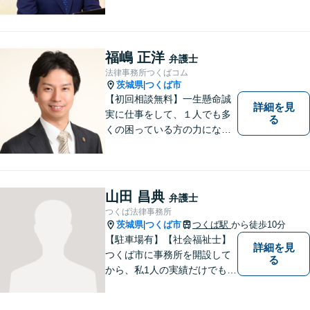
切な補償を受けられるよう、
弁護士として全力でサポート
させていただきます。コミュ
ニケーションを大切にし、最
福嶋 正洋
弁護士
善の解決へと導きます。
法律事務所つくばコム
茨城県
つくば市
|
【初回相談無料】一生懸命誠
詳細を見
実に仕事をして、１人でも多
る
くの困っている方の力にな
り、依頼者から感謝されるよ
うな弁護士像を理想としてき
ました。弁護士に相談すべき
事案かどうかも含め、私が親
山田 昌典
弁護士
切・丁寧にご対応致します。
つくば法律事務所
ぜひご相談ください。
茨城県
つくば市
つくば駅
から徒歩10分
|
【駐車場有】【社会福祉士】
詳細を見
つくば市に事務所を開設して
る
から、私1人の実績だけでも、
3729件以上の法律相談と1318
件以上の事件受任をさせてい