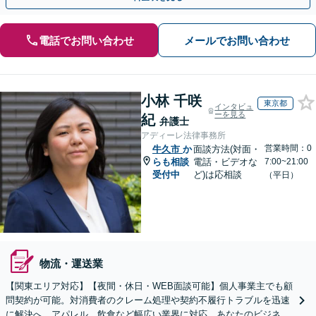
電話でお問い合わせ
メールでお問い合わせ
小林 千咲
東京都
インタビュ
ーを見る
紀
弁護士
アディーレ法律事務所
営業時間：0
牛久市
か
面談方法(対面・
らも相談
電話・ビデオな
7:00~21:00
受付中
ど)は応相談
（平日）
物流・運送業
【関東エリア対応】【夜間・休日・WEB面談可能】個人事業主でも顧
問契約が可能。対消費者のクレーム処理や契約不履行トラブルを迅速
に解決へ。アパレル、飲食など幅広い業界に対応。あなたのビジネス