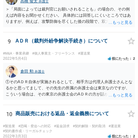
髙橋 俊太
弁護士
＞「局面によっては裁判官にお願いされることも」の場合の、その例
えば内容をお聞かせください。 具体的には回答しにくいところではあ
りますが、例えば、攻撃防御を尽くした後の段階で、双方代理人同士
の関係が相応に円満で、当事者と代理人の関係も良好であり、双方に
互譲の精神がみられ、あとは金額面を詰めるだけといったような場合
などです。 ＞「双方に露骨に」について、片方だけなら負けの宣告も
9
AＤＲ（裁判外紛争解決手続き）について
あって、そして、和解とならず判決となった ＞場合は、宣告通りの敗
訴ということになるのでしょうか？。 ＞また、その宣告も「負ける可
#M&A・事業承継
#個人事業主・フリーランス
#運送業
能性があります」という場合でも「敗訴」との解釈で良いのでしょう
2022年5月4日
役にたった
2
か？。 こちらもなかなか難しいご質問ですが、裁判官も嘘の心証を開
示するということはあり得ない（あってはならない）ので、一方当事
倉田 勲
弁護士
者にそのように宣告しているのであれば、敗訴可能性が高いというこ
①そのAＤＲ自体が実施されるとして、相手方は代理人弁護士さんとな
とにはなるでしょう。「負ける可能性がある」という点が全部敗訴な
るかと思ってまして、その先生の所属の弁護士会は東京なのですが、
のか一部敗訴なのかは何とも言えませんが、そのように言われている
こういう場合は、その東京の弁護士会のAＤＲの方が話がまとまり易い
のであれば、不利な判決がなされ得る当事者ということになります。
等がありますでしょうか？。 →特段そのようなことはないと思いま
なお、尋問直後にそのような発言が裁判官からあったのなら尚更で
す。 ②各弁護士会のAＤＲの成立手数料について、「双方で負担」と
す。（実務上、尋問前に裁判官の心証はほぼ決まっており、尋問はあ
書いてる場合がありますが、もしかして、書いて無い場合は申し立て
10
商品販売における返品・返金義務について
くまで確認的になされるものとよく言われています。） いずれにしま
た側の全額負担という解釈で良いのでしょうか？。 →通常は双方負担
しても、委任なさっている弁護士とよく打ち合わせ等なさることが肝
の場合が多いとは思いますが、ご不明な点は当該弁護士会にお問い合
要です。
#製造業
#恐喝・脅迫への対応
#返金請求
#契約解除・契約取消
#運送業
わせください。 ③また、AＤＲの費用ですが、申立手数料のみで、期
#契約書作成・リーガルチェック
2022年3月3日
役にたった
2
日手数料や成立手数料がかからない弁護士会もあるのでしょうか？。