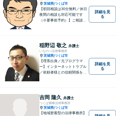
ださい。
茨城県
つくば市
|
【初回相談は30分無料／休日
詳細を見
夜間の相談も対応可能です
る
（※要事前予約）】ご相談、
ご依頼をいただいた方が、次
の一歩を踏み出せるアドバイ
スを心がけています。お気軽
にお問合せください。
稲野辺 敬之
弁護士
いなのべ法律事務所
茨城県
つくば市
|
【理系出身／元プログラマ
詳細を見
ー】インターネットトラブル
る
／依頼者様との信頼関係を第
一に、紛争解決をはかりま
す。【事前予約で夜間対応
可】
吉岡 隆久
弁護士
つくば紫峰法律事務所
茨城県
つくば市
|
【地域密着型の法律事務所】
詳細を見