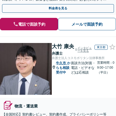
の法的基盤を強固にサポートします。
料金表を見る
電話で面談予約
メールで面談予約
大竹 康央
東京都
インタビュ
ーを見る
弁護士
弁護士法人コスモポリタン法律事務所
営業時間：0
牛久市
か
面談方法(対面・
らも相談
電話・ビデオな
9:00~17:00
受付中
ど)は応相談
（平日）
物流・運送業
【全国対応】契約書レビュー、契約書作成、プライバシーポリシー等