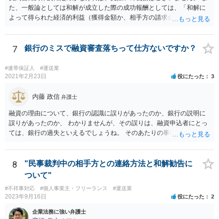
た、一般論としては和解が成立した際の成功報酬としては、「和解に
よって得られた経済的利益（獲得金額か、相手方の請求金額からの減
額分）の◯％」という定めをする場合が多いように思いますが、具体
的な事件の内容や状況によって様々別の処理があり得ます。 なお、判
決での解決ではなく、和解での解決だから成功報酬が低いということ
7
銀行のミスで融資審査落ちって仕方ないですか？
はあまり一般的ではないように思います（和解であっても判決であっ
ても経済的利益に応じた成功報酬とする場合が多いように思いま
#連帯保証人
#運送業
す）。 いずれにしても具体的な契約書の内容を拝見しないことにはご
2021年2月23日
役にたった
3
案内は困難です。 もっとも良い方法は、ご依頼されている弁護士にお
尋ねいただくことです、次点は、公開相談ではなく契約書を元に他の
内藤 政信
弁護士
弁護士に直接ご相談いただくことです。
融資の理由について、銀行の認識に誤りがあったのか、銀行の説明に
誤りがあったのか、 わかりませんが、その誤りは、融資申込者にとっ
ては、銀行の過失といえるでしょうね。 そのあたりの事情について、
銀行宛てに、質問書を送って、正式な回答をもらってから、 再度検討
するといいでしょう。
8
"民事裁判中の相手方との連絡方法と和解勧告に
ついて"
#不祥事対応
#個人事業主・フリーランス
#運送業
2023年9月16日
役にたった
2
企業法務に強い弁護士