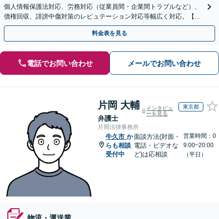
個人情報保護法対応、労務対応（従業員間・企業間トラブルなど）、
債権回収、誹謗中傷対策のレピュテーション対応等幅広く対応。【安
心・明確な料金体系】【オンライン相談可】
料金表を見る
電話でお問い合わせ
メールでお問い合わせ
片岡 大輔
東京都
インタビュ
ーを見る
弁護士
片岡法律事務所
営業時間：0
牛久市
か
面談方法(対面・
らも相談
電話・ビデオな
9:00~20:00
受付中
ど)は応相談
（平日）
物流・運送業