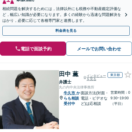
相続問題を解決するためには，法律以外にも税務や不動産鑑定評価な
ど，幅広い知識が必要になります。多くの経験から迅速な問題解決を
はかり，必要に応じて各種専門家と連携します。
料金表を見る
電話で面談予約
メールでお問い合わせ
田中 薫
東京都
インタビュー
を見る
弁護士
丸の内中央法律事務所
営業時間：0
牛久市
か
面談方法(対面・
らも相談
電話・ビデオな
9:30~19:00
受付中
ど)は応相談
（平日）