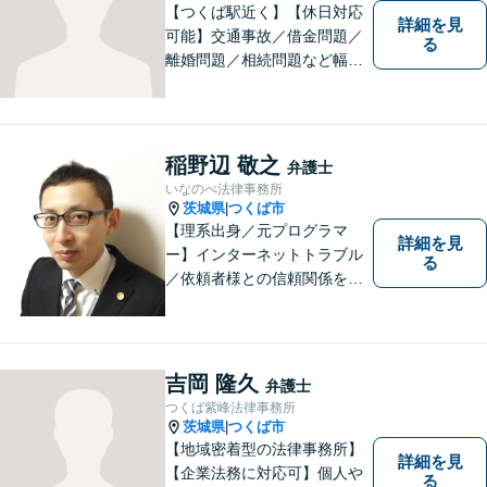
【つくば駅近く】【休日対応
詳細を見
可能】交通事故／借金問題／
る
離婚問題／相続問題など幅広
い分野に対応可能。法律的な
解決だけでなく、 一緒に悩
み、考え、依頼者様の希望を
実現するために精一杯努力い
稲野辺 敬之
弁護士
たします。お気軽にご相談く
いなのべ法律事務所
ださい。
茨城県
つくば市
|
【理系出身／元プログラマ
詳細を見
ー】インターネットトラブル
る
／依頼者様との信頼関係を第
一に、紛争解決をはかりま
す。【事前予約で夜間対応
可】
吉岡 隆久
弁護士
つくば紫峰法律事務所
茨城県
つくば市
|
【地域密着型の法律事務所】
詳細を見
【企業法務に対応可】個人や
る