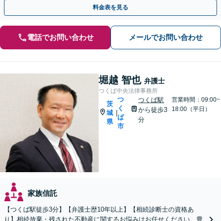
不要で即日着手が可能です。まずはご相談ください。
料金表を見る
電話でお問い合わせ
メールでお問い合わせ
堀越 智也
弁護士
つくば中央法律事務所
つ
つくば駅
営業時間：09:00~
茨
く
18:00（平日）
から徒歩3
城
|
ば
分
県
市
家族信託
【つくば駅徒歩3分】【弁護士歴10年以上】【相続診断士の資格あ
り】相続放棄・残された不動産に関するお悩みはお任せください。豊