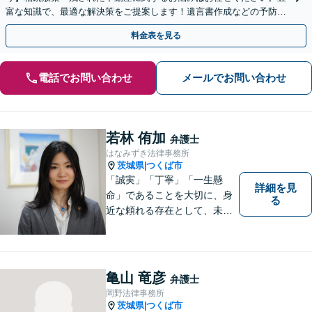
富な知識で、最適な解決策をご提案します！遺言書作成などの予防策
にも対応可能です【夜間・休日の相談可能】
料金表を見る
電話でお問い合わせ
メールでお問い合わせ
若林 侑加
弁護士
はなみずき法律事務所
茨城県
つくば市
|
「誠実」「丁寧」「一生懸
詳細を見
命」であることを大切に、身
る
近な頼れる存在として、未来
を切り拓くあなたを全力でサ
ポートします！
亀山 竜彦
弁護士
岡野法律事務所
茨城県
つくば市
|