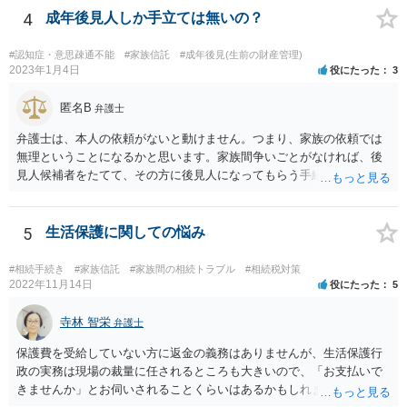
4
成年後見人しか手立ては無いの？
#認知症・意思疎通不能
#家族信託
#成年後見(生前の財産管理)
2023年1月4日
役にたった
3
匿名B
弁護士
弁護士は、本人の依頼がないと動けません。つまり、家族の依頼では
無理ということになるかと思います。家族間争いごとがなければ、後
見人候補者をたてて、その方に後見人になってもらう手続をすすめた
ほうが、今後もいろいろやりやすくなると思います。
5
生活保護に関しての悩み
#相続手続き
#家族信託
#家族間の相続トラブル
#相続税対策
2022年11月14日
役にたった
5
寺林 智栄
弁護士
保護費を受給していない方に返金の義務はありませんが、生活保護行
政の実務は現場の裁量に任されるところも大きいので、「お支払いで
きませんか」とお伺いされることくらいはあるかもしれません。 通報