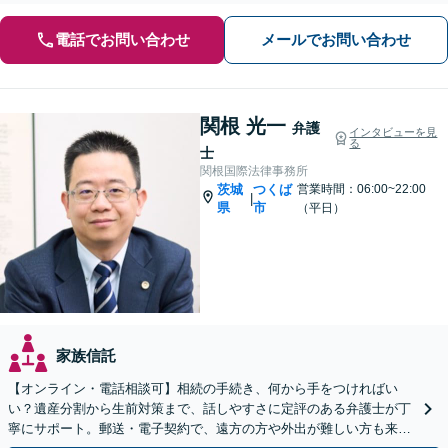
電話でお問い合わせ
メールでお問い合わせ
関根 光一
弁護
インタビューを見
る
士
関根国際法律事務所
茨城
つくば
営業時間：06:00~22:00
|
県
市
（平日）
家族信託
【オンライン・電話相談可】相続の手続き、何から手をつければい
い？遺産分割から生前対策まで、話しやすさに定評のある弁護士が丁
寧にサポート。郵送・電子契約で、遠方の方や外出が難しい方も来所