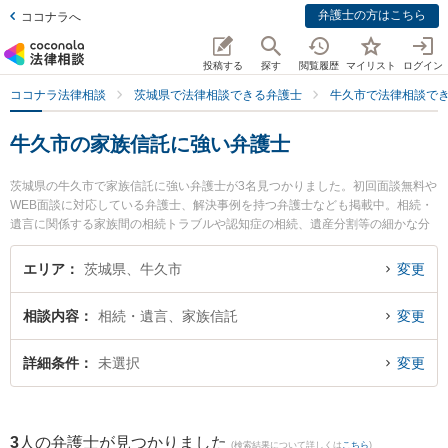
弁護士の方はこちら
ココナラへ
投稿する
探す
閲覧履歴
マイリスト
ログイン
ココナラ法律相談
茨城県で法律相談できる弁護士
牛久市で法律相談で
牛久市の家族信託に強い弁護士
茨城県の牛久市で家族信託に強い弁護士が3名見つかりました。初回面談無料や
WEB面談に対応している弁護士、解決事例を持つ弁護士なども掲載中。相続・
遺言に関係する家族間の相続トラブルや認知症の相続、遺産分割等の細かな分
野での絞り込み検索もでき便利です。特に弁護士法人長瀬総合法律事務所の金
子 智和弁護士や弁護士法人長瀬総合法律事務所の桑名 祥雅弁護士、弁護士法人
エリア
茨城県、牛久市
変更
ひたちのフロンティア法律事務所 牛久事務所の大西 敦弁護士のプロフィール情
報や弁護士費用、強みなどが注目されています。『牛久市で土日や夜間に発生
相談内容
相続・遺言、家族信託
変更
した家族信託のトラブルを今すぐに弁護士に相談したい』『家族信託のトラブ
ル解決の実績豊富な近くの弁護士を検索したい』『初回相談無料で家族信託を
法律相談できる牛久市内の弁護士に相談予約したい』などでお困りの相談者さ
詳細条件
未選択
変更
んにおすすめです。
3
人の弁護士が見つかりました
(検索結果について詳しくは
こちら
)