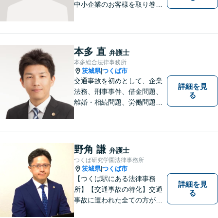
中小企業のお客様を取り巻く
法的紛争を解決し、予防する
ためのお手伝いをしておりま
す。また、相続分野では相続
人38名の案件の対応経験がご
本多 直
弁護士
ざいます。ぜひ、お気軽にご
本多総合法律事務所
相談ください。
茨城県
つくば市
|
交通事故を初めとして、企業
詳細を見
法務、刑事事件、借金問題、
る
離婚・相続問題、労働問題そ
の他幅広い事件に対応してお
ります。 皆様にとって最良の
結果をご提供できるよう、誠
実・迅速・丁寧な事件処理を
野角 謙
弁護士
心掛けています。
つくば研究学園法律事務所
茨城県
つくば市
|
【つくば駅にある法律事務
詳細を見
所】【交通事故の特化】交通
る
事故に遭われた全ての方が適
切な補償を受けられるよう、