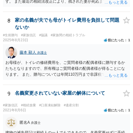
す。 また最近の相続法改正により、残された妻が死ぬまで家に住み続
けられる権利として「配偶者居住権」という制度が設けられましたの
で、その制度を活用する方法も考えられます。 もし契約書の作成まで
視野に入れておられる場合は、お近くの弁護士、できれば相続に強い
8
家の名義が夫でも母がトイレ費用を負担して問題
弁護士にご相談なさるとよいでしょう。
ないか
#生前贈与
#家族信託
#協議
#家族間の相続トラブル
2025年8月23日
役にたった
1
藤本 顯人
弁護士
お母様が、トイレの修繕費用を、ご質問者様の配偶者様に贈与するか
たちとなりますので、所有権はご質問者様の配偶者様が得ることにな
ります。 また、贈与については年間110万円まで非課税であり、トイ
レの修繕費であればこの枠内に収まると思います。
9
名義変更されていない家屋の解体について
#家族信託
#相続放棄
#口座凍結解除
#遺産分割
2021年8月6日
役にたった
1
匿名A
弁護士
建物の滅失登記は相続人の一人でもできるので、名義変更せずに手続