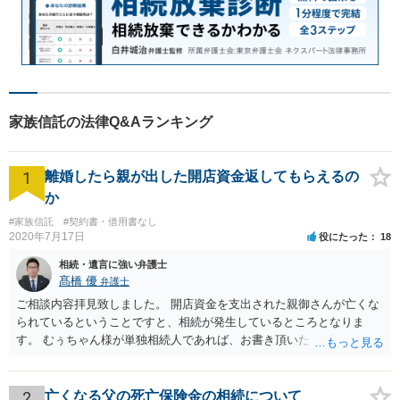
家族信託の法律Q&Aランキング
1
離婚したら親が出した開店資金返してもらえるの
か
#家族信託
#契約書・借用書なし
2020年7月17日
役にたった
18
相続・遺言に強い弁護士
髙橋 優
弁護士
ご相談内容拝見致しました。 開店資金を支出された親御さんが亡くな
られているということですと、相続が発生しているところとなりま
す。 むぅちゃん様が単独相続人であれば、お書き頂いたような方法で
ご主人に書面を書いてもらうことで対応は可能かと思います。 他にも
相続人おられるということであれば、他の相続人との協議が必要とな
るところです。 また、当該点とは別にご主人から貸付ではなく贈与で
2
亡くなる父の死亡保険金の相続について