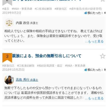
あると主張される可能性がございます。 その場合には、貸付であるこ
とを伺わせる事情をどれだけ積み重ねることが出来るか、というとこ
#遺言
#M&A・事業承継
#口座凍結解除
#家族信託
#成年後見(生前の財産管理)
ろとなります。 返済の事実や、返済を約束するメール等です。 金額の
2019年9月2日
役にたった
4
大きさや状況を考えると、一つ一つの問題を解決し、万が一に備えて
おく方が宜しいかと思います。 緊急という訳ではないかと思います
内藤 政信
弁護士
が、事前準備が早い方が有効な手段が増える傾向にありますので、早
相続人でないと保険や相続の手続はできないですね。 教えてあげれば
目に弁護士を入れられることを御検討頂くと良いかと思います。
いいでしょう。 また、保険金は遺留分減殺請求できないので、受け取
ってください。
3
親族による、預金の無断引出しについて
#家族信託
#口座凍結解除
#相続財産調査・鑑定
#M&A・事業承継
2018年10月25日
役にたった
9
高島 秀行
弁護士
無断で下ろしたものや父から預かっていてそのままになっているもの
については 返還請求や損害賠償請求をすることができます。 通帳や払
戻請求書などの資料を持って弁護士に面談で相談した方がよいと思い
ます。