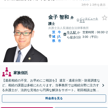
3件中 1-3件を表示
金子 智和
弁
インタビューを
見る
護士
弁護士法人長瀬総合法律事務所
茨
牛
牛久駅
か
営業時間：06:00~2
城
久
|
3:00（平日）
ら徒歩1分
県
市
家族信託
【遺産相続の不安、お早めにご相談を】 遺言・遺産分割・財産調査な
ど、相続の課題は多岐にわたります。当事務所では相続分野に注力す
る弁護士が、法的な見地から円満な解決をサポート。初回相談は無料
（予約制）です。まずは現状の整理から始めませんか？
料金表を見る