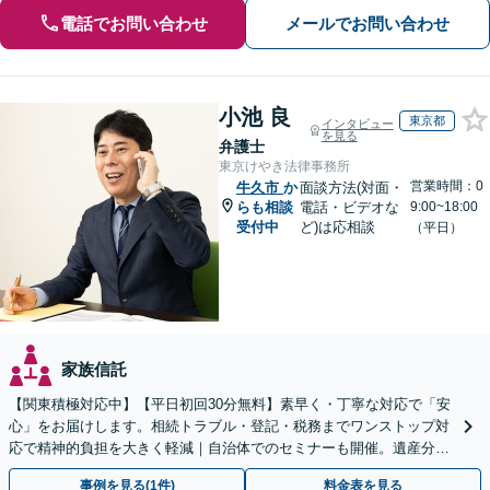
電話でお問い合わせ
メールでお問い合わせ
小池 良
東京都
インタビュー
を見る
弁護士
東京けやき法律事務所
営業時間：0
牛久市
か
面談方法(対面・
らも相談
電話・ビデオな
9:00~18:00
受付中
ど)は応相談
（平日）
家族信託
【関東積極対応中】【平日初回30分無料】素早く・丁寧な対応で「安
心」をお届けします。相続トラブル・登記・税務までワンストップ対
応で精神的負担を大きく軽減｜自治体でのセミナーも開催。遺産分
割・放棄などまずはお気軽にご相談ください【通知税理士】
事例を見る(1件)
料金表を見る