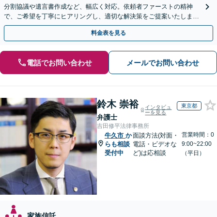
分割協議や遺言書作成など、幅広く対応。依頼者ファーストの精神
で、ご希望を丁寧にヒアリングし、適切な解決策をご提案いたしま
す。まずは無料相談でお悩みをお聞かせください。
料金表を見る
電話でお問い合わせ
メールでお問い合わせ
鈴木 崇裕
東京都
インタビュ
ーを見る
弁護士
吉田修平法律事務所
営業時間：0
牛久市
か
面談方法(対面・
らも相談
電話・ビデオな
9:00~22:00
受付中
ど)は応相談
（平日）
家族信託