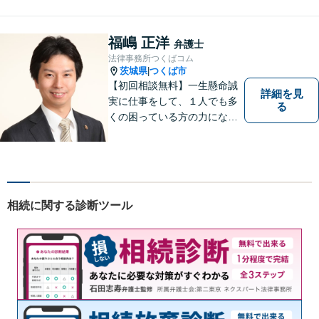
弁護士として全力でサポート
させていただきます。コミュ
ニケーションを大切にし、最
福嶋 正洋
弁護士
善の解決へと導きます。
法律事務所つくばコム
茨城県
つくば市
|
【初回相談無料】一生懸命誠
詳細を見
実に仕事をして、１人でも多
る
くの困っている方の力にな
り、依頼者から感謝されるよ
うな弁護士像を理想としてき
ました。弁護士に相談すべき
事案かどうかも含め、私が親
切・丁寧にご対応致します。
相続に関する診断ツール
ぜひご相談ください。