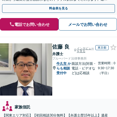
にお住まいの方もWeb面談で安心してご相談いただけます
料金表を見る
電話でお問い合わせ
メールでお問い合わせ
佐藤 良
東京都
インタビュー
を見る
弁護士
ブルーバード法律事務所
営業時間：0
牛久市
か
面談方法(対面・
らも相談
電話・ビデオな
9:30~17:30
受付中
ど)は応相談
（平日）
家族信託
【関東エリア対応】【初回相談30分無料】【弁護士歴15年以上】遺産