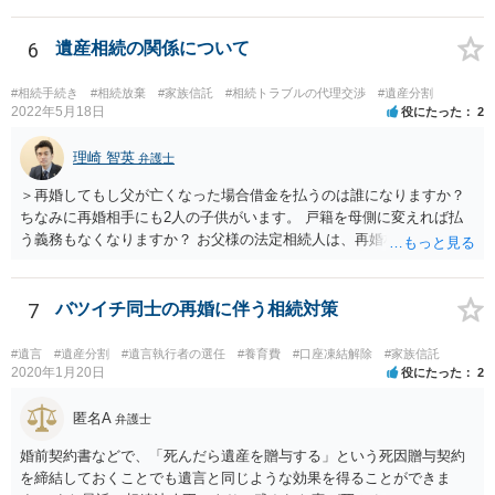
するかどうかは、あなたとお父さんの妹さんとの関係などを総合的に
考えてご判断いただくのが良いと思います。
6
遺産相続の関係について
#相続手続き
#相続放棄
#家族信託
#相続トラブルの代理交渉
#遺産分割
2022年5月18日
役にたった
2
理崎 智英
弁護士
＞再婚してもし父が亡くなった場合借金を払うのは誰になりますか？
ちなみに再婚相手にも2人の子供がいます。 戸籍を母側に変えれば払
う義務もなくなりますか？ お父様の法定相続人は、再婚相手とご相談
者様なので、お父様の借金はご相談者様も相続することになります。
戸籍がどこにあるのかは関係ありません。 ただし、お父様が亡くなっ
たことを知ってから３か月以内に家庭裁判所にて「相続放棄」の手続
7
バツイチ同士の再婚に伴う相続対策
をすれば、ご相談者様はお父様の借金は相続しません。
#遺言
#遺産分割
#遺言執行者の選任
#養育費
#口座凍結解除
#家族信託
2020年1月20日
役にたった
2
匿名A
弁護士
婚前契約書などで、「死んだら遺産を贈与する」という死因贈与契約
を締結しておくことでも遺言と同じような効果を得ることができま