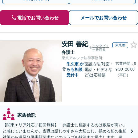
電話でお問い合わせ
メールでお問い合わせ
安田 善紀
東京都
インタビュ
ーを見る
弁護士
東京アルファ法律事務所
営業時間：0
牛久市
か
面談方法(対面・
らも相談
電話・ビデオな
9:30~20:00
受付中
ど)は応相談
（平日）
家族信託
【関東エリア対応／初回無料】「弁護士に相談するのは敷居が高い」
と感じていませんか。当職は話しやすさを大切にし、揉める前の生前
対策から遺留分侵害額請求などのトラブル解決まで尽力します。遠方