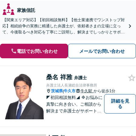
家族信託
【関東エリア対応】【初回相談無料】【他士業連携でワンストップ対
応】相続紛争の実務に精通した弁護士が、依頼者さまの立場に立っ
て、今後取るべき対応を丁寧にご説明し、解決までしっかりとサポー
トいたします。お気軽にご相談ください。【WEB面談可】
電話でお問い合わせ
メールでお問い合わせ
桑名 祥雅
弁護士
弁護士法人長瀬総合法律事務所
茨城県
牛久市
牛久駅
から徒歩1分
|
◤初回相談無料◢ 🔷お悩みに
詳細を見
真摯に向き合い、ご相談から
る
解決まで弁護士がサポートい
たします。迅速対応・誠実さ
と経験で支えます。🔷不安な
日々を終わらせるために安心