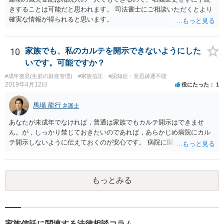
きすることは可能だと思われます。 司法書士にご相談いただくとより
確実な情報が得られると思います。
10
家族でも、私のカルテを開示できないようにした
いです。可能ですか？
#成年後見(生前の財産管理)
#家族信託
#認知症・意思疎通不能
2019年4月12日
役にたった
1
馬場 龍行
弁護士
あなたが未成年でなければ，普通は家族でもカルテ開示はできませ
ん。が，しっかり禁じておきたいのであれば，あらかじめ病院にカル
テ開示しないように伝えておくのが安心です。 病院に開示しないよう
に伝える書面を作ることはできますが，それがなくても開示はされる
可能性は低いのでコストパフォーマンスとしてはどうかなという感じ
がします。
もっとみる
家族信託に関連する法律相談コラム