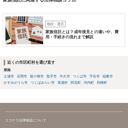
相続・遺言
家族信託とは？成年後見との違いや、費
用・手続きの流れまで解説
近くの市区町村を選び直す
県南
土浦市
石岡市
龍ケ崎市
取手市
牛久市
つくば市
守谷市
稲敷市
かすみがうら市
つくばみらい市
美浦村
阿見町
河内町
利根町
ココナラ法律相談について