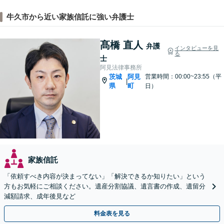
牛久市から近い家族信託に強い弁護士
髙橋 直人
弁護
インタビューを見
る
士
阿見法律事務所
茨城
阿見
営業時間：00:00~23:55（平
|
県
町
日）
家族信託
「依頼すべき内容が決まってない」「解決できるか知りたい」という
方もお気軽にご相談ください。遺産分割協議、遺言書の作成、遺留分
減額請求、成年後見など
料金表を見る