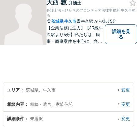
大西 敦
の第一歩を踏み出しましょ
弁護士
う。お気軽にお問い合わせく
弁護士法人ひたちのフロンティア法律事務所 牛久事務
ださい。
所
茨城県
牛久市
牛久駅
から徒歩5分
|
【企業法務に注力】【JR線牛
詳細を見
久駅より5分】私たちは、民
る
事・商事案件を中心に、弁護
士活動に取り組んでおりま
す。特に、企業法務について
は法律資料を迅速に用いた、
的確なアプローチで活動に取
り組んでおります。是非、お
気軽にご相談ください。
エリア
茨城県、牛久市
変更
相談内容
相続・遺言、家族信託
変更
詳細条件
未選択
変更