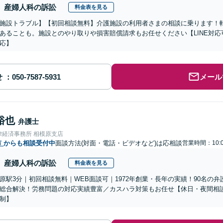
産婦人科の訴訟
料金表を見る
施設トラブル】【初回相談無料】介護施設の利用者さまの相談に乗ります！
あることも。施設とのやり取りや損害賠償請求もお任せください【LINE対
応】
せ
メール
裕也
弁護士
律経済事務所 相模原支店
市
からも相談受付中
面談方法(対面・電話・ビデオなど)は応相談
営業時間：10:0
産婦人科の訴訟
料金表を見る
原駅3分｜初回相談無料｜WEB面談可｜1972年創業・長年の実績！90名の
総合解決！労務問題の対応実績豊富／カスハラ対策もお任せ【休日・夜間相
制】