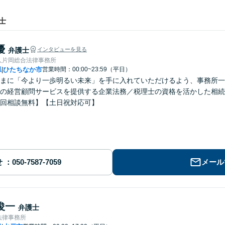
士
優
弁護士
インタビューを見る
人片岡総合法律事務所
県
ひたちなか市
営業時間：00:00~23:59（平日）
|
まに「今より一歩明るい未来」を手に入れていただけるよう、事務所一
の経営顧問サービスを提供する企業法務／税理士の資格を活かした相続
回相談無料】【土日祝対応可】
せ
メール
俊一
弁護士
法律事務所