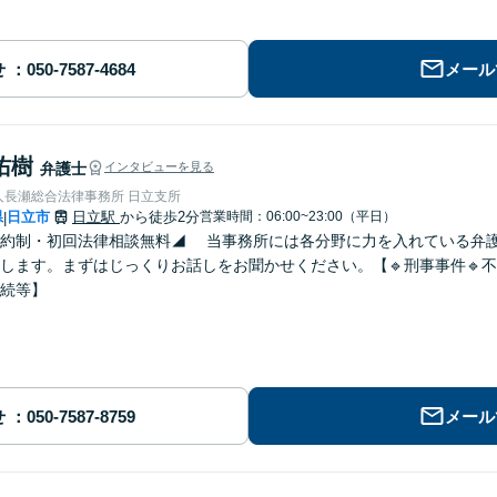
せ
メール
佑樹
弁護士
インタビューを見る
人長瀬総合法律事務所 日立支所
県
日立市
日立駅
から徒歩2分
営業時間：06:00~23:00（平日）
|
予約制・初回法律相談無料◢ 当事務所には各分野に力を入れている弁
します。まずはじっくりお話しをお聞かせください。【🔹刑事事件🔹不
相続等】
せ
メール