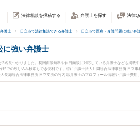
法律相談を投稿する
弁護士を探す
法律Q
弁護士
日立市で法律相談できる弁護士
日立市で医療・介護問題に強い弁
訟に強い弁護士
が3名見つかりました。初回面談無料や休日面談に対応している弁護士なども掲載
分野での絞り込み検索もでき便利です。特に弁護士法人片岡総合法律事務所 日立事
法人長瀬総合法律事務所 日立支所の竹内 聡弁護士のプロフィール情報や弁護士費
今すぐに弁護士に相談したい』『産婦人科の訴訟のトラブル解決の実績豊富な近く
相談予約したい』などでお困りの相談者さんにおすすめです。