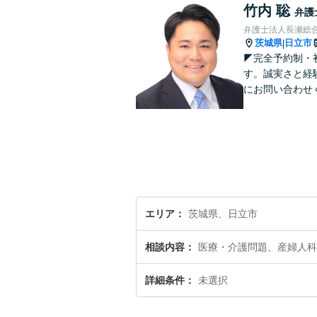
竹内 聡
弁護
弁護士法人長瀬総合
茨城県
日立市
|
◤完全予約制・
す。誠実さと経
にお問い合わせ
エリア
茨城県、日立市
相談内容
医療・介護問題、産婦人科
詳細条件
未選択