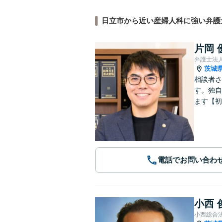
日立市から近い産婦人科に強い弁護
片岡 
弁護士法
茨城
相談者さ
す。独自
ます【初
電話でお問い合わ
小西 
小西総合