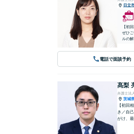
日立
【初回
ぜひご
ルの解
電話で面談予約
髙梨 
弁護士法
茨城
【初回相
き／自己
がけ、最