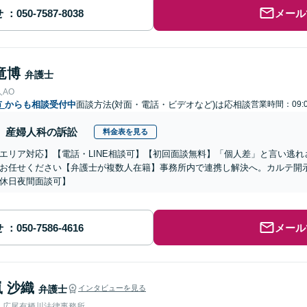
せ
メール
竜博
弁護士
AO
市
からも相談受付中
面談方法(対面・電話・ビデオなど)は応相談
営業時間：09:0
産婦人科の訴訟
料金表を見る
エリア対応】【電話・LINE相談可】【初回面談無料】「個人差」と言い逃
お任せください【弁護士が複数人在籍】事務所内で連携し解決へ。カルテ開
休日夜間面談可】
せ
メール
 沙織
弁護士
インタビューを見る
人広尾有栖川法律事務所