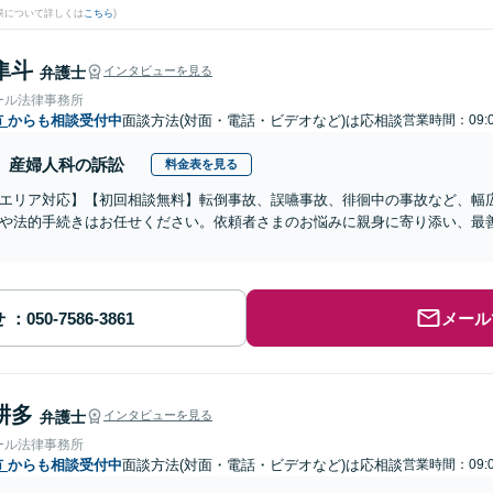
果について詳しくは
こちら
)
隼斗
弁護士
インタビューを見る
ール法律事務所
市
からも相談受付中
面談方法(対面・電話・ビデオなど)は応相談
営業時間：09:0
産婦人科の訴訟
料金表を見る
エリア対応】【初回相談無料】転倒事故、誤嚥事故、徘徊中の事故など、幅
や法的手続きはお任せください。依頼者さまのお悩みに親身に寄り添い、最
せ
メール
耕多
弁護士
インタビューを見る
ール法律事務所
市
からも相談受付中
面談方法(対面・電話・ビデオなど)は応相談
営業時間：09:0