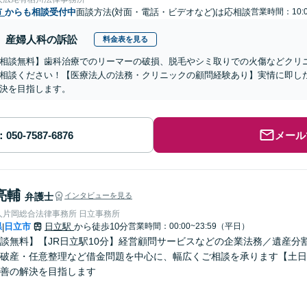
市
からも相談受付中
面談方法(対面・電話・ビデオなど)は応相談
営業時間：10:0
産婦人科の訴訟
料金表を見る
相談無料】歯科治療でのリーマーの破損、脱毛やシミ取りでの火傷などクリ
相談ください！【医療法人の法務・クリニックの顧問経験あり】実情に即し
決を目指します。
メール
亮輔
弁護士
インタビューを見る
人片岡総合法律事務所 日立事務所
県
日立市
日立駅
から徒歩10分
営業時間：00:00~23:59（平日）
|
談無料】【JR日立駅10分】経営顧問サービスなどの企業法務／遺産分
破産・任意整理など借金問題を中心に、幅広くご相談を承ります【土日
善の解決を目指します