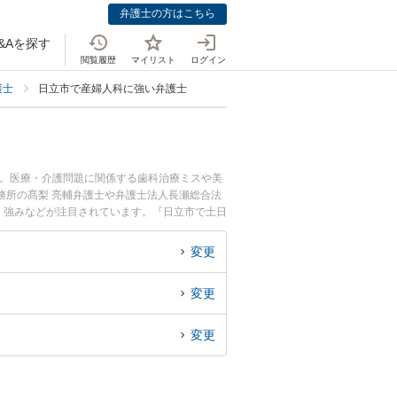
弁護士の方はこちら
&Aを探す
閲覧履歴
マイリスト
ログイン
護士
日立市で産婦人科に強い弁護士
中。医療・介護問題に関係する歯科治療ミスや美
務所の髙梨 亮輔弁護士や弁護士法人長瀬総合法
用、強みなどが注目されています。『日立市で土日
の弁護士を検索したい』『初回相談無料で産婦人
変更
変更
変更