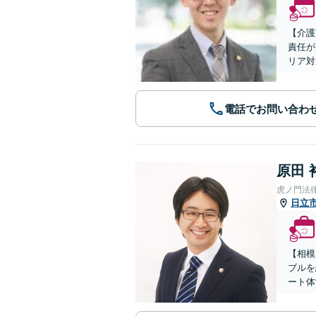
【介護
責任が
リア対
電話でお問い合わ
原田 
虎ノ門法
日立
【相模
ブルを
ート体