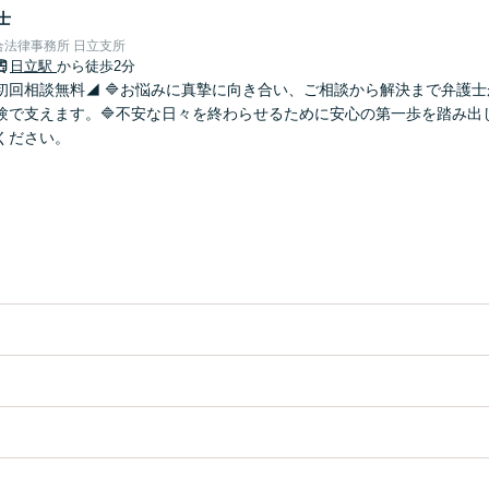
士
法律事務所 日立支所
日立駅
から徒歩2分
初回相談無料◢ 🔷お悩みに真摯に向き合い、ご相談から解決まで弁護
験で支えます。🔷不安な日々を終わらせるために安心の第一歩を踏み出
ください。