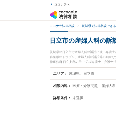
ココナラへ
ココナラ法律相談
茨城県で法律相談できる
日立市の産婦人科の訴
茨城県の日立市で産婦人科の訴訟に強い弁護士
容整形のトラブル、産婦人科の訴訟等の細かな
律事務所 日立支所の田中 佑樹弁護士、弁護士
や夜間に発生した産婦人科の訴訟のトラブルを
科の訴訟を法律相談できる日立市内の弁護士に
エリア
茨城県、日立市
相談内容
医療・介護問題、産婦人科
詳細条件
未選択