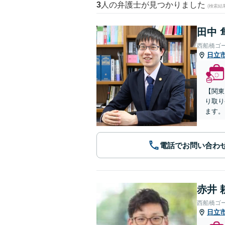
3
人の弁護士が見つかりました
(検索結
田中 
西船橋ゴ
日立
【関東
り取り
ます。
電話でお問い合わ
赤井 
西船橋ゴ
日立