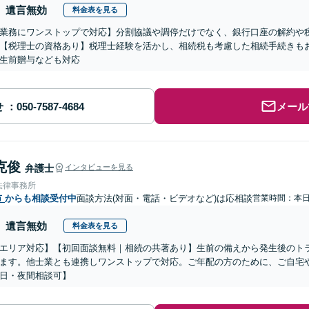
遺言無効
料金表を見る
業務にワンストップで対応】分割協議や調停だけでなく、銀行口座の解約や
【税理士の資格あり】税理士経験を活かし、相続税も考慮した相続手続きも
生前贈与なども対応
せ
メール
克俊
弁護士
インタビューを見る
法律事務所
市
からも相談受付中
面談方法(対面・電話・ビデオなど)は応相談
営業時間：本
遺言無効
料金表を見る
エリア対応】【初回面談無料｜相続の共著あり】生前の備えから発生後のト
ます。他士業とも連携しワンストップで対応。ご年配の方のために、ご自宅
日・夜間相談可】