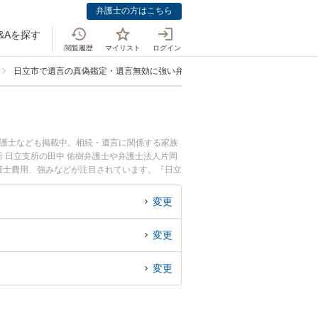
弁護士の方はこちら
&Aを探す
閲覧履歴
マイリスト
ログイン
日立市で遺言の真偽鑑定・遺言無効に強い弁護士
弁護士なども掲載中。相続・遺言に関係する家族
 日立支所の田中 佑樹弁護士や弁護士法人片岡
弁護士費用、強みなどが注目されています。『日立
護士を検索したい』『初回相談無料で遺言無効を
変更
変更
変更