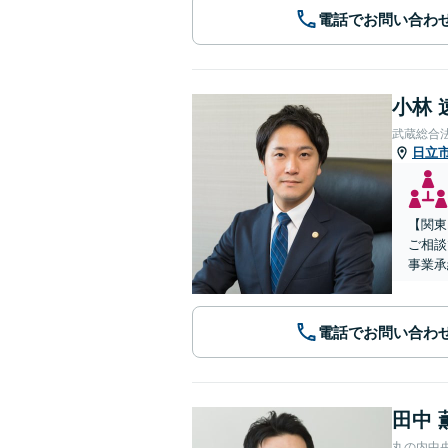
電話でお問い合わ
小林 
武蔵総合
日立
【関東
ご相談
事業承
電話でお問い合わ
田中 
丸の内中