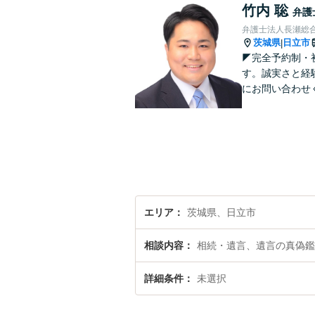
竹内 聡
弁護
弁護士法人長瀬総合
茨城県
日立市
|
◤完全予約制・
す。誠実さと経
にお問い合わせ
エリア
茨城県、日立市
相談内容
相続・遺言、遺言の真偽鑑
詳細条件
未選択