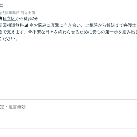
士
法律事務所 日立支所
日立駅
から徒歩2分
初回相談無料◢ 🔷お悩みに真摯に向き合い、ご相談から解決まで弁護
験で支えます。🔷不安な日々を終わらせるために安心の第一歩を踏み出
ください。
定・遺言無効