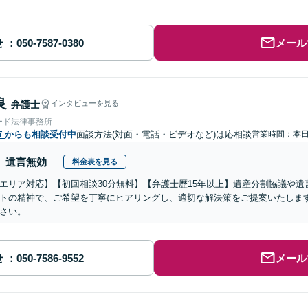
せ
メール
良
弁護士
インタビューを見る
ード法律事務所
市
からも相談受付中
面談方法(対面・電話・ビデオなど)は応相談
営業時間：本
遺言無効
料金表を見る
エリア対応】【初回相談30分無料】【弁護士歴15年以上】遺産分割協議や
トの精神で、ご希望を丁寧にヒアリングし、適切な解決策をご提案いたしま
さい。
せ
メール