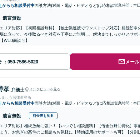
市
からも相談受付中
面談方法(対面・電話・ビデオなど)は応相談
営業時間：本
遺言無効
エリア対応】【初回相談無料】【他士業連携でワンストップ対応】相続紛争
場に立って、今後取るべき対応を丁寧にご説明し、解決までしっかりとサポ
【WEB面談可】
せ
メール
博孝
弁護士
インタビューを見る
人ましも法律事務所
市
からも相談受付中
面談方法(対面・電話・ビデオなど)は応相談
営業時間：本
遺言無効
料金表を見る
エリア対応】相続放棄に強い！【いつでも相談無料】【借金分野に特化】事
ょう。お急ぎの案件のご相談もお気軽に【時効援用のサポートも可】【分割