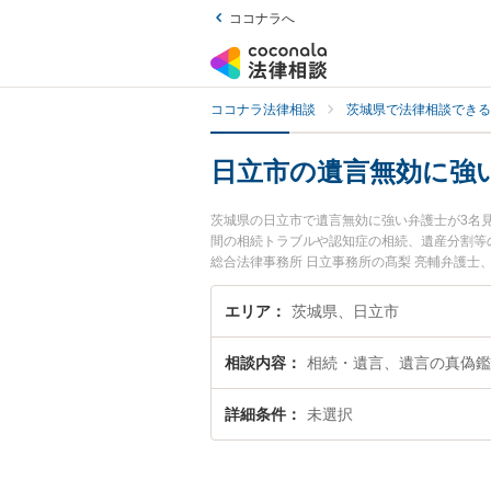
ココナラへ
ココナラ法律相談
茨城県で法律相談できる
日立市の遺言無効に強
茨城県の日立市で遺言無効に強い弁護士が3名
間の相続トラブルや認知症の相続、遺産分割等
総合法律事務所 日立事務所の髙梨 亮輔弁護士
市で土日や夜間に発生した遺言無効のトラブル
法律相談できる日立市内の弁護士に相談予約し
エリア
茨城県、日立市
相談内容
相続・遺言、遺言の真偽鑑
詳細条件
未選択