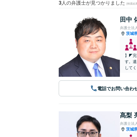
3
人の弁護士が見つかりました
(検索結
田中 
弁護士法
茨城
】◤完
す。遺
してく
電話でお問い合わ
髙梨 
弁護士法
茨城