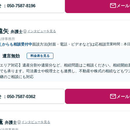
せ
メール
遠矢
弁護士
インタビューを見る
法律事務所
市
からも相談受付中
面談方法(対面・電話・ビデオなど)は応相談
営業時間：本
遺言無効
料金表を見る
エリア対応】遺産分割や遺留分など、相続問題はご相談ください。相続開始
でも承ります。司法書士や税理士とも連携し、不動産や株式の相続などもワ
継のご相談にも対応
せ
メール
薫
弁護士
インタビューを見る
央法律事務所