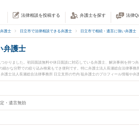
法律相談を投稿する
弁護士を探す
法律Q
弁護士
日立市で法律相談できる弁護士
日立市で相続・遺言に強い弁護士
い弁護士
見つかりました。初回面談無料や休日面談に対応している弁護士、解決事例を持つ
の細かな分野での絞り込み検索もでき便利です。特に弁護士法人長瀬総合法律事務所
、弁護士法人長瀬総合法律事務所 日立支所の竹内 聡弁護士のプロフィール情報や
を今すぐに弁護士に相談したい』『遺言無効のトラブル解決の実績豊富な近くの弁
たい』などでお困りの相談者さんにおすすめです。
定・遺言無効