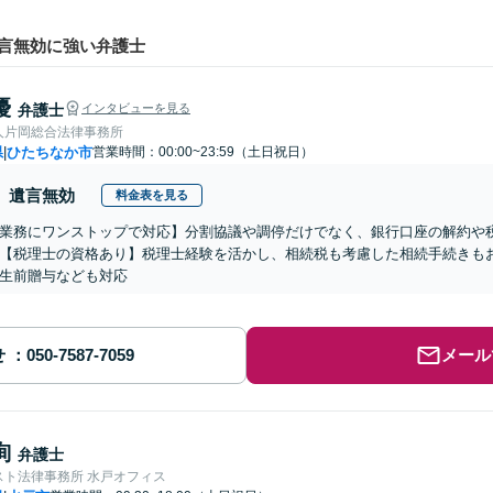
言無効に強い弁護士
優
弁護士
インタビューを見る
人片岡総合法律事務所
県
ひたちなか市
営業時間：00:00~23:59（土日祝日）
|
遺言無効
料金表を見る
業務にワンストップで対応】分割協議や調停だけでなく、銀行口座の解約や
【税理士の資格あり】税理士経験を活かし、相続税も考慮した相続手続きも
生前贈与なども対応
せ
メール
絢
弁護士
スト法律事務所 水戸オフィス