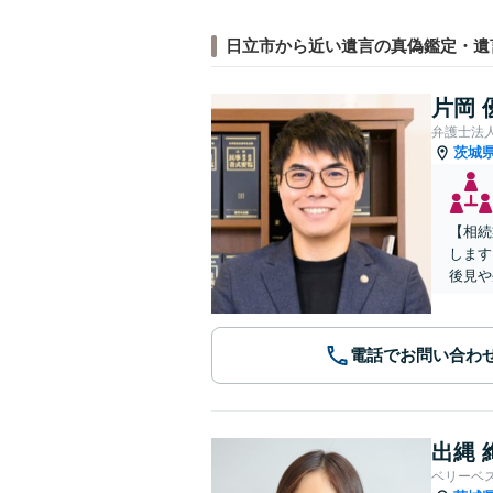
日立市から近い遺言の真偽鑑定・遺
片岡 
弁護士法
茨城
【相続
します
後見や
電話でお問い合わ
出縄 
ベリーベ