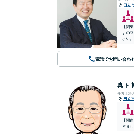
日立
【関東
まの立
さい。
電話でお問い合わ
真下 
弁護士法
日立
【関東
ぎまし