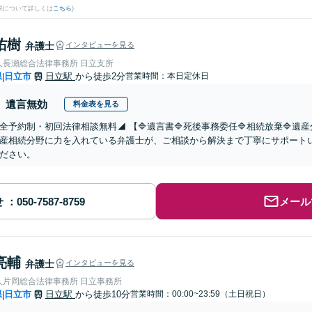
果について詳しくは
こちら
)
佑樹
弁護士
インタビューを見る
人長瀬総合法律事務所 日立支所
県
日立市
日立駅
から徒歩2分
営業時間：本日定休日
|
遺言無効
料金表を見る
全予約制・初回法律相談無料◢ 【🔷遺言書🔷死後事務委任🔷相続放棄🔷
産相続分野に力を入れている弁護士が、ご相談から解決まで丁寧にサポート
ださい。
せ
メール
亮輔
弁護士
インタビューを見る
人片岡総合法律事務所 日立事務所
県
日立市
日立駅
から徒歩10分
営業時間：00:00~23:59（土日祝日）
|