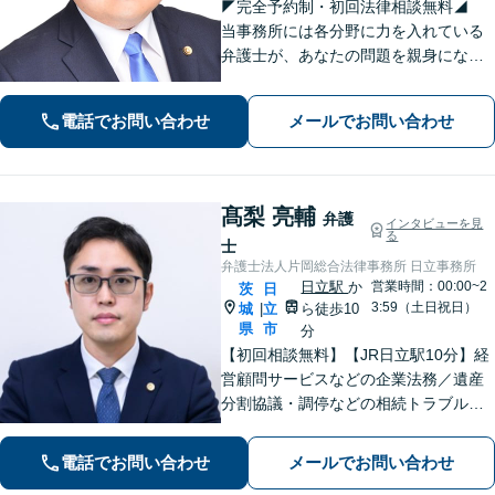
◤完全予約制・初回法律相談無料◢
当事務所には各分野に力を入れている
弁護士が、あなたの問題を親身になっ
てサポートいたします。まずはじっく
りお話しをお聞かせください。【🔹刑
電話でお問い合わせ
メールでお問い合わせ
事事件🔹不動産（建物明渡）🔹交通事
故🔹離婚浮気🔹遺産相続等】
髙梨 亮輔
弁護
インタビューを見
る
士
弁護士法人片岡総合法律事務所 日立事務所
日立駅
か
営業時間：00:00~2
茨
日
3:59（土日祝日）
城
立
ら徒歩10
|
県
市
分
【初回相談無料】【JR日立駅10分】経
営顧問サービスなどの企業法務／遺産
分割協議・調停などの相続トラブルや
手続き／自己破産・任意整理など借金
問題を中心に、幅広くご相談を承りま
電話でお問い合わせ
メールでお問い合わせ
す【土日祝対応可】分かりやすく丁寧