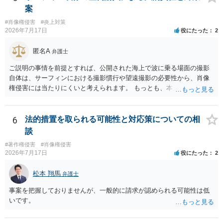
は限りません。 人物写真については、通常のSNSへの無断掲載と同
案
様、掲載目的、態様、必要性、本人の特定可能性等から判断されま
#肖像権侵害
#炎上対策
す。営業目的であり、本人も掲載を拒否していることは、違法性を認
2026年7月17日
役にたった
2
める方向の事情となりますが、自動的に肖像権侵害となるわけではあ
りません。 まず、見積書、メール、チャット、デザイナーの利用規約
匿名A
弁護士
を確認したうえで、「提供素材及びこれを含む画面の複製・SNS掲載
を許諾しない」と書面で明確に通知することをお勧めします。すでに
ご説明の事情を前提とすれば、公開された海上で波に乗る場面の撮影
掲載された場合は、URL、掲載日時、画面を保存してから削除を求め
自体は、サーフィンにおける撮影慣行や望遠撮影の必要性から、肖像
てください。
権侵害には当たりにくいと考えられます。 もっとも、本人の同意前に
識別可能なプレビューを誰でも閲覧できる状態で公開する点は別問題
です。低解像度化や透かしだけでは十分とは限らず、事前同意を取得
する、第三者が識別できない程度に加工する、又は本人のアカウント
6
法的措置を取られる可能性と対応策についての相
内だけで表示する方法を検討すべきです。 なりすまし購入・転売が行
談
われた場合、御社の責任が当然に生じるわけではありません。しか
#著作権侵害
#肖像権侵害
し、自己申告だけで購入でき、自社が照合不一致を検出しても販売を
2026年7月17日
役にたった
2
止めていない現行の運用では、予測可能な不正への対策を怠ったとし
て、撮影された本人に対する損害賠償責任が認められる可能性があり
松本 翔馬
弁護士
ます。 検討中の対策は、いずれも過剰ではなく、必要な方向性です。
ただし、それだけで十分とはいえません。ゲスト購入の廃止は購入者
事案を把握しておりませんが、一般的に請求が認められる可能性は低
の追跡には役立ちますが、その人が被写体本人であることまでは確認
いです。
できません。照合不一致時の販売保留・手動レビューは特に重要で
す。セッションの遡及作成は、検知するだけでなく、原則として販売