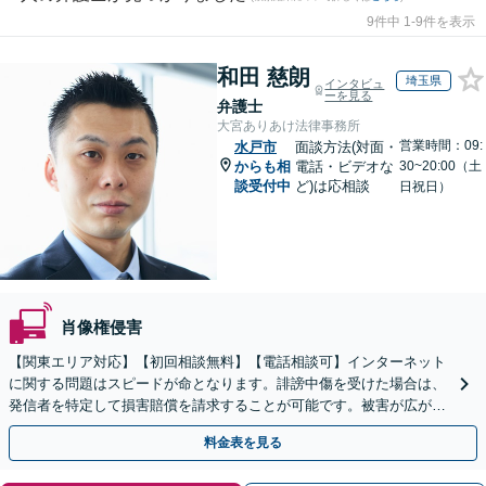
9件中 1-9件を表示
和田 慈朗
埼玉県
インタビュ
ーを見る
弁護士
大宮ありあけ法律事務所
営業時間：09:
水戸市
面談方法(対面・
からも相
電話・ビデオな
30~20:00（土
談受付中
ど)は応相談
日祝日）
肖像権侵害
【関東エリア対応】【初回相談無料】【電話相談可】インターネット
に関する問題はスピードが命となります。誹謗中傷を受けた場合は、
発信者を特定して損害賠償を請求することが可能です。被害が広がる
前にご相談ください。【土曜・夜間対応】
料金表を見る