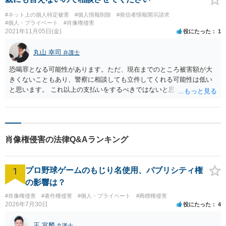
#ネット上の個人特定被害
#個人情報削除
#発信者情報開示請求
#個人・プライベート
#肖像権侵害
2021年11月05日(金)
役にたった
1
丸山 幸司
弁護士
恐喝罪となる可能性があります。ただ、現在までのところ被害額が大
きくないこともあり、警察に相談しても立件してくれる可能性は低い
と思います。 これ以上の支払いをするべきではないと思います。 対価
を支払って性交渉をするということにつき、あなたは１８歳で相手が
年上ですから、何か犯罪行為にあたるということもないと思います。
従って、大学などに告げられても何か重大な問題に発展することはな
いと思われます。もし、そのような行動に出られたとしても、相手は
肖像権侵害の法律Q&Aランキング
匿名でしか行動できないはずなので恐れる必要はありません。 腹をく
くって支払い拒否、が正しい選択です。
1
プロ野球ゲームのもじり名使用、パブリシティ権
の影響は？
#肖像権侵害
#著作権侵害
#個人・プライベート
#商標権侵害
2026年7月30日
役にたった
4
王 宣麟
弁護士