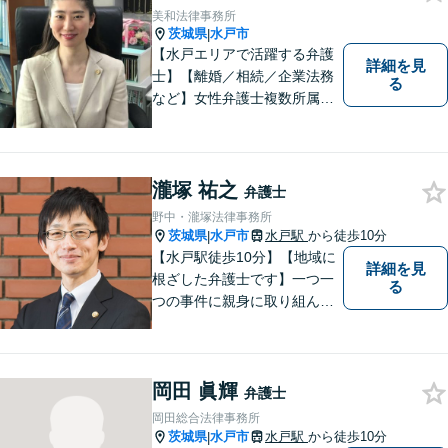
す。
美和法律事務所
茨城県
水戸市
|
【水戸エリアで活躍する弁護
詳細を見
士】【離婚／相続／企業法務
る
など】女性弁護士複数所属／
多岐にわたる分野で解決実績
あり。皆様の新たな一歩を支
援すべく、多面的にサポート
いたします。お困りごとがあ
瀧塚 祐之
弁護士
ればお気軽にご相談くださ
野中・瀧塚法律事務所
い。
茨城県
水戸市
水戸駅
から徒歩10分
|
【水戸駅徒歩10分】【地域に
詳細を見
根ざした弁護士です】一つ一
る
つの事件に親身に取り組んで
いくことを心がけています。
【開設55年以上の法律事務
所】相談者の意向をきちんと
岡田 眞輝
把握した上で、正当な権利を
弁護士
守るために丁寧な対応を致し
岡田総合法律事務所
ます。
茨城県
水戸市
水戸駅
から徒歩10分
|