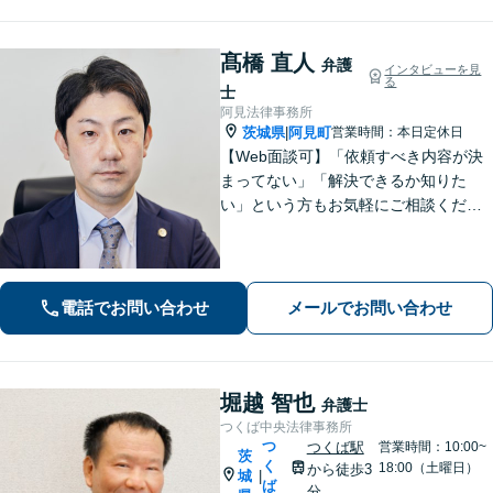
な対応を心がけ、最善の解決を目指し
ます
髙橋 直人
弁護
インタビューを見
る
士
阿見法律事務所
茨城県
阿見町
営業時間：本日定休日
|
【Web面談可】「依頼すべき内容が決
まってない」「解決できるか知りた
い」という方もお気軽にご相談くださ
い【阿見町役場近く】相続問題、 交通
事故、 借金問題、 企業法務など幅広く
対応できます
電話でお問い合わせ
メールでお問い合わせ
堀越 智也
弁護士
つくば中央法律事務所
つ
つくば駅
営業時間：10:00~
茨
く
18:00（土曜日）
から徒歩3
城
|
ば
分