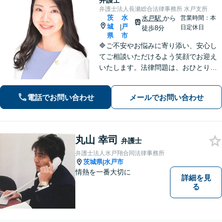
弁護士
弁護士法人長瀬総合法律事務所 水戸支所
茨
水
水戸駅
から
営業時間：本
城
戸
|
日定休日
徒歩8分
県
市
🔷ご不安やお悩みに寄り添い、安心し
てご相談いただけるよう笑顔でお迎え
いたします。法律問題は、おひとりで
悩まずに、お気軽にお問い合わせいた
だき、まずは弁護士へご相談くださ
電話でお問い合わせ
メールでお問い合わせ
い。🔷遺産相続問題・離婚問題・男女
トラブル・交通事故・企業法務等幅広
く対応可能
丸山 幸司
弁護士
弁護士法人水戸翔合同法律事務所
茨城県
水戸市
|
情熱を一番大切に
詳細を見
る