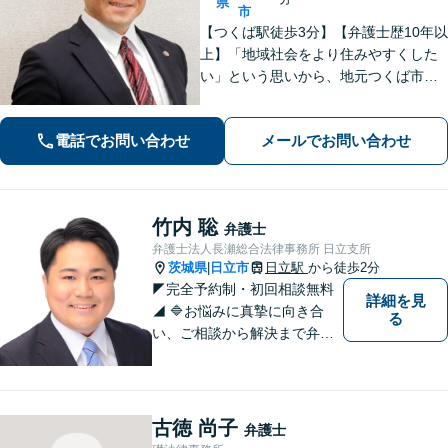
県
市
【つくば駅徒歩3分】【弁護士歴10年以
上】「地域社会をより住みやすくした
い」という思いから、地元つくば市で
開業◎【離婚・男女問題】慰謝料・養
育費など幅広いトラブルに対応【相
電話でお問い合わせ
メールでお問い合わせ
続・遺言】残された借金・不動産に困
っていませんか？
竹内 聡
弁護士
弁護士法人長瀬総合法律事務所 日立支所
茨城県
日立市
日立駅
から徒歩2分
|
◤完全予約制・初回相談無料
詳細を見
◢ 🔷お悩みに真摯に向き合
る
い、ご相談から解決まで弁護
士がサポートいたします。誠
実さと経験で支えます。🔷不
安な日々を終わらせるために
安心の第一歩を踏み出しまし
古徳 尚子
弁護士
ょう。お気軽にお問い合わせ