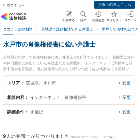
弁護士の方はこちら
ココナラへ
投稿する
探す
閲覧履歴
マイリスト
ログイン
ココナラ法律相談
茨城県で法律相談できる弁護士
水戸市で法律相談で
水戸市の肖像権侵害に強い弁護士
茨城県の水戸市で肖像権侵害に強い弁護士が9名見つかりました。初回面談無料
や休日面談に対応している弁護士なども掲載中。インターネットに関係する誹
謗中傷や名誉毀損、個人特定等の細かな分野での絞り込み検索もでき便利で
す。特に弁護士法人長瀬総合法律事務所 水戸支所の斉藤 雄祐弁護士やベリーベ
スト法律事務所 水戸オフィスの出縄 絢弁護士、弁護士法人長瀬総合法律事務所
エリア
茨城県、水戸市
変更
水戸支所の母壁 明日香弁護士のプロフィール情報や弁護士費用、強みなどが注
目されています。『水戸市で土日や夜間に発生した肖像権侵害のトラブルを今
相談内容
インターネット、肖像権侵害
変更
すぐに弁護士に相談したい』『肖像権侵害のトラブル解決の実績豊富な近くの
弁護士を検索したい』『初回相談無料で肖像権侵害を法律相談できる水戸市内
の弁護士に相談予約したい』などでお困りの相談者さんにおすすめです。
詳細条件
未選択
変更
9
人の弁護士が見つかりました
(検索結果について詳しくは
こちら
)