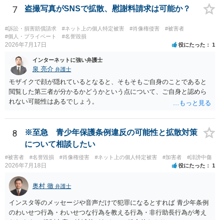
保留又は追加確認の対象とすべきです。フォレンジック透かしは転売
7
盗撮写真がSNSで拡散、慰謝料請求は可能か？
者の特定や抑止には有効ですが、不正購入や同意前の公開自体を防ぐ
ものではありません。 したがって、これらに加えて、被写体との照合
#訴訟・損害賠償請求
#ネット上の個人特定被害
#肖像権侵害
#被害者
方法、無認証プレビューの廃止、申出時の即時非公開化、未購入映像
#個人・プライベート
#名誉毀損
の保存期間などを整備する必要があります。実際の画面、照合ロジッ
2026年7月17日
役にたった
1
ク、利用規約、フィルマーとの契約を弁護士に提示し、サービス全体
インターネットに強い弁護士
のリーガルチェックを受けるのがよいでしょう。
泉 亮介
弁護士
モザイクで顔が隠れているとなると、そもそもご自身のことであると
閲覧した第三者が分かるかどうかという点について、ご自身と認めら
れない可能性はあるでしょう。
8
※至急 青少年保護条例違反の可能性と拡散対策
について相談したい
#被害者
#名誉毀損
#肖像権侵害
#ネット上の個人特定被害
#加害者
#誹謗中傷
2026年7月18日
役にたった
1
奥村 徹
弁護士
インスタ等のメッセージや音声だけで犯罪になるとすれば 青少年条例
のわいせつ行為・わいせつな行為を教える行為・非行助長行為が考え