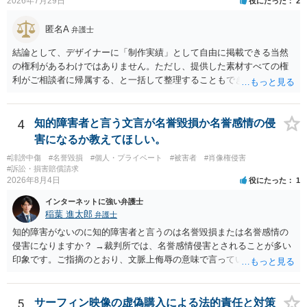
2026年7月29日
役にたった
2
匿名A
弁護士
結論として、デザイナーに「制作実績」として自由に掲載できる当然
の権利があるわけではありません。ただし、提供した素材すべての権
利がご相談者に帰属する、と一括して整理することもできません。 ご
自身が撮影・執筆した写真や文章は、創作性があれば原則としてご自
身が著作権者です。 他方、ブランド名、文字主体のロゴ、商品情報、
短いキャッチコピー、販売コンセプトなどは、通常、著作物には当た
4
知的障害者と言う文言が名誉毀損か名誉感情の侵
りません。ただし、ロゴに独自の図形やイラスト等が含まれる場合に
害になるか教えてほしい。
は、その表現部分が著作物となる可能性があります。 また、人物写真
#誹謗中傷
#名誉毀損
#個人・プライベート
#被害者
#肖像権侵害
の著作権は撮影者に、肖像に関する権利は被写体本人に帰属します
#訴訟・損害賠償請求
（著作権法2条・17条）。 ウェブサイト全体に当然に著作権が生じる
2026年8月4日
役にたった
1
わけではありません。デザイナーが独自に制作したイラストやバナー
インターネットに強い弁護士
等は別として、一般的なレイアウトや配色、依頼者から提供された素
稲葉 進太郎
弁護士
材を希望に沿って配置した部分には、通常、著作物性は認められにく
いと考えられます。仮に具体的な画面構成の一部に創作性が認められ
知的障害がないのに知的障害者と言うのは名誉毀損または名誉感情の
ても、その権利は当該部分に限られ、ご相談者の写真や文章等を制作
侵害になりますか？ →裁判所では、名誉感情侵害とされることが多い
実績として掲載する権限まで当然に生じるものではありません。 もっ
印象です。ご指摘のとおり、文脈上侮辱の意味で言っている点も加味
とも、契約書がなくても、見積書、メール、利用規約等に実績掲載へ
されていると思います。
の同意があれば別です。また、単に制作を担当した事実を記載した
り、公開中のサイトへリンクしたりする行為まで当然に禁止できると
5
サーフィン映像の虚偽購入による法的責任と対策