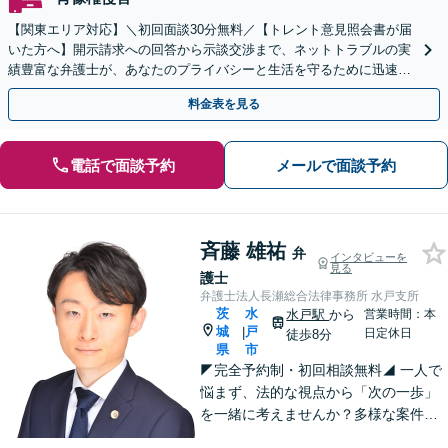
【関東エリア対応】＼初回面談30分無料／【トレント意見照会書が届
いた方へ】開示請求への回答から示談交渉まで、ネットトラブルの実
績豊富な弁護士が、あなたのプライバシーと生活を守るために迅速に
対応します【セミナー実績多数】【休日・夜間相談OK】
料金表を見る
電話で面談予約
メールで面談予約
斉藤 雄祐
弁
インタビューを
見る
護士
弁護士法人長瀬総合法律事務所 水戸支所
茨
水
水戸駅
から
営業時間：本
城
戸
|
日定休日
徒歩8分
県
市
◤完全予約制・初回相談無料◢ 一人で
悩まず、法的な視点から「次の一歩」
を一緒に考えませんか？多様な案件に
取り組んできた経験を活かし、状況に