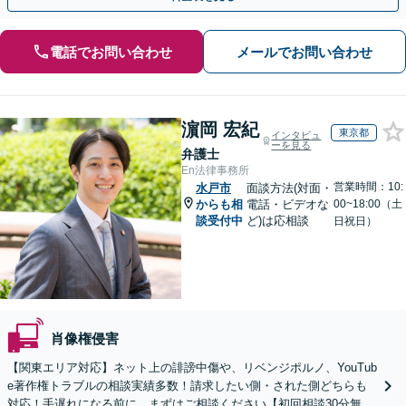
電話でお問い合わせ
メールでお問い合わせ
濵岡 宏紀
東京都
インタビュ
ーを見る
弁護士
En法律事務所
営業時間：10:
水戸市
面談方法(対面・
からも相
電話・ビデオな
00~18:00（土
談受付中
ど)は応相談
日祝日）
肖像権侵害
【関東エリア対応】ネット上の誹謗中傷や、リベンジポルノ、YouTub
e著作権トラブルの相談実績多数！請求したい側・された側どちらも
対応！手遅れになる前に、まずはご相談ください【初回相談30分無