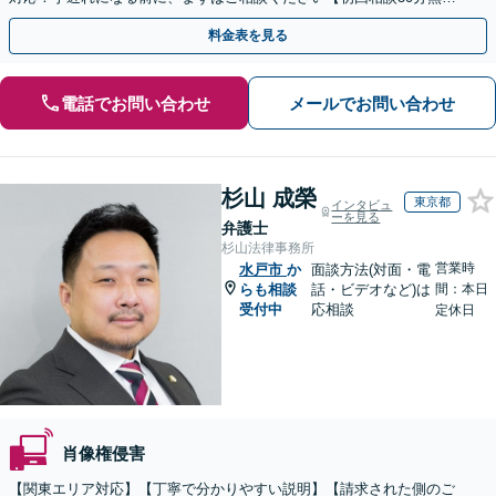
料】【オンライン対応可】【夜間休日相談可】
料金表を見る
電話でお問い合わせ
メールでお問い合わせ
杉山 成榮
東京都
インタビュ
ーを見る
弁護士
杉山法律事務所
営業時
水戸市
か
面談方法(対面・電
らも相談
話・ビデオなど)は
間：本日
受付中
応相談
定休日
肖像権侵害
【関東エリア対応】【丁寧で分かりやすい説明】【請求された側のご