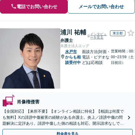
電話でお問い合わせ
メールでお問い合わせ
浦川 祐輔
東京都
インタビュ
ーを見る
弁護士
弁護士法人エッグ
営業時間：00:
水戸市
面談方法(対面・
からも相
電話・ビデオな
00~23:59（土
談受付中
ど)は応相談
日祝日）
肖像権侵害
【全国対応】【来所不要】【オンライン相談に特化】【相談は何度で
も無料】Xの誹謗中傷被害の経験がある弁護士。炎上／誹謗中傷の問
題解決に定評あり。誹謗中傷した側の相談も対応。開示請求なしで本
人の特定ができる場合もあり。
料金表を見る