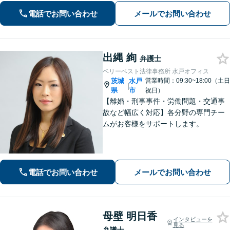
合う解決策をご提案します。まずは安
電話でお問い合わせ
メールでお問い合わせ
心して現状をお聞かせください。【離
婚・不倫｜交通事故｜相続｜刑事｜企
業法務】
出縄 絢
弁護士
ベリーベスト法律事務所 水戸オフィス
茨城
水戸
営業時間：09:30~18:00（土日
|
県
市
祝日）
【離婚・刑事事件・労働問題・交通事
故など幅広く対応】各分野の専門チー
ムがお客様をサポートします。
電話でお問い合わせ
メールでお問い合わせ
母壁 明日香
インタビューを
見る