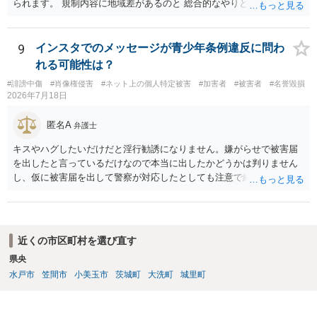
られます。 規制内容に地域差があるのと 総合的なやりとりの内容で判
断されるので、 最寄りの弁護士に直接相談されるのがいいと思いま
す。
9
インスタでのメッセージが青少年条例違反に問わ
れる可能性は？
#誹謗中傷
#肖像権侵害
#ネット上の個人特定被害
#加害者
#被害者
#名誉毀損
2026年7月18日
匿名A
弁護士
キスやハグしたいだけだと淫行勧誘になりません。嫌がらせで被害届
を出したと言っているだけなので本当に出したかどうかは判りません
し、仮に被害届を出して警察が対応したとしても注意で終わるような
話です。放置しておいて下さい。 念のため、過去のやり取りはとって
おくように。
近くの市区町村を選び直す
県央
水戸市
笠間市
小美玉市
茨城町
大洗町
城里町