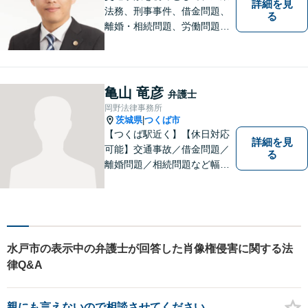
詳細を見
法務、刑事事件、借金問題、
る
離婚・相続問題、労働問題そ
の他幅広い事件に対応してお
ります。 皆様にとって最良の
結果をご提供できるよう、誠
実・迅速・丁寧な事件処理を
亀山 竜彦
弁護士
心掛けています。
岡野法律事務所
茨城県
つくば市
|
【つくば駅近く】【休日対応
詳細を見
可能】交通事故／借金問題／
る
離婚問題／相続問題など幅広
い分野に対応可能。法律的な
解決だけでなく、 一緒に悩
み、考え、依頼者様の希望を
実現するために精一杯努力い
たします。お気軽にご相談く
水戸市の表示中の弁護士が回答した肖像権侵害に関する法
ださい。
律Q&A
親にも言えないので相談させてください