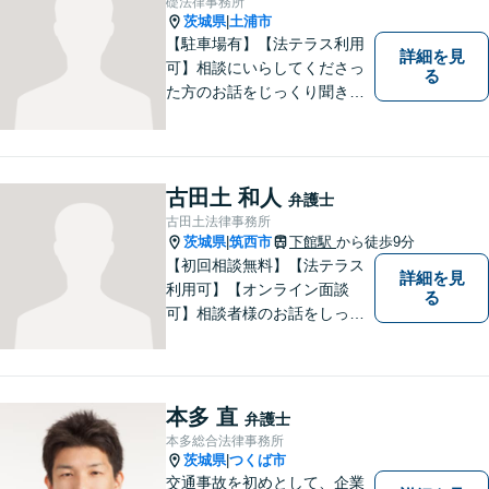
礎法律事務所
ください。
茨城県
土浦市
|
【駐車場有】【法テラス利用
詳細を見
可】相談にいらしてくださっ
る
た方のお話をじっくり聞き、
ともに解決方法を考えていく
ことを心がけています。法律
相談は早めの相談が大切で
す。皆様が相談しやすい環境
古田土 和人
弁護士
を整えておりますので、お気
古田土法律事務所
軽にご相談ください。
茨城県
筑西市
下館駅
から徒歩9分
|
【初回相談無料】【法テラス
詳細を見
利用可】【オンライン面談
る
可】相談者様のお話をしっか
りと聞き、丁寧に対応いたし
ます。ひとりで悩まずにご相
談ください。
本多 直
弁護士
本多総合法律事務所
茨城県
つくば市
|
交通事故を初めとして、企業