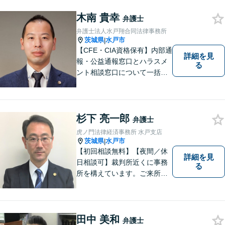
木南 貴幸
弁護士
弁護士法人水戸翔合同法律事務所
茨城県
水戸市
|
【CFE・CIA資格保有】内部通
詳細を見
報・公益通報窓口とハラスメ
る
ント相談窓口について一括対
応いたします【従業員500名
超の内部通報窓口業務経験】
杉下 亮一郎
弁護士
虎ノ門法律経済事務所 水戸支店
茨城県
水戸市
|
【初回相談無料】【夜間／休
詳細を見
日相談可】裁判所近くに事務
る
所を構えています。ご来所・
ご相談しやすい環境を整えて
おりますので、お気軽にご相
談ください。ご依頼者様とと
もに最善の解決を目指しま
田中 美和
弁護士