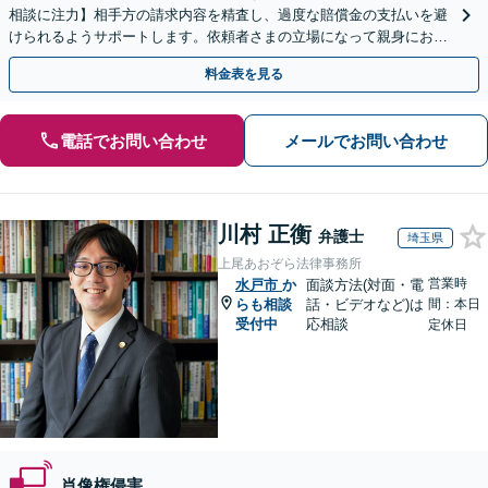
相談に注力】相手方の請求内容を精査し、過度な賠償金の支払いを避
けられるようサポートします。依頼者さまの立場になって親身にお話
を伺いますので、ぜひご相談ください。【WEB面談可】
料金表を見る
電話でお問い合わせ
メールでお問い合わせ
川村 正衡
弁護士
埼玉県
上尾あおぞら法律事務所
営業時
水戸市
か
面談方法(対面・電
らも相談
話・ビデオなど)は
間：本日
受付中
応相談
定休日
肖像権侵害