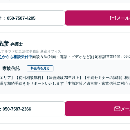
せ
メール
光彦
弁護士
人アルファ総合法律事務所 新宿オフィス
市
からも相談受付中
面談方法(対面・電話・ビデオなど)は応相談
営業時間：09:0
家族信託
料金表を見る
エリア】【初回相談無料】【法曹経験20年以上】【相続セミナーの講師】税
滑な相続手続きをサポートいたします「生前対策／遺言書・家族信託に対応
メー