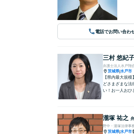
電話でお問い合わ
三村 悠紀
弁護士法人水戸翔
茨城県
水戸市
|
【県内最大規模
どさまざまな法
い！お一人おひ
瀧塚 祐之
野中・瀧塚法律事
茨城県
水戸市
|