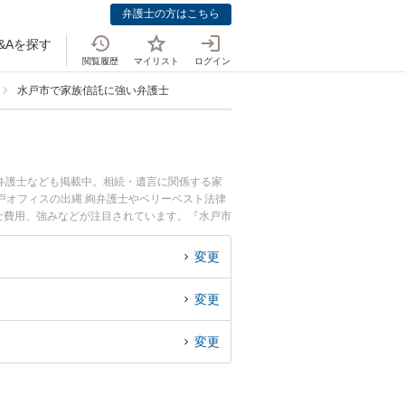
弁護士の方はこちら
&Aを探す
閲覧履歴
マイリスト
ログイン
水戸市で家族信託に強い弁護士
弁護士なども掲載中。相続・遺言に関係する家
戸オフィスの出縄 絢弁護士やベリーベスト法律
護士費用、強みなどが注目されています。『水戸市
士を検索したい』『初回相談無料で家族信託を法
変更
変更
変更