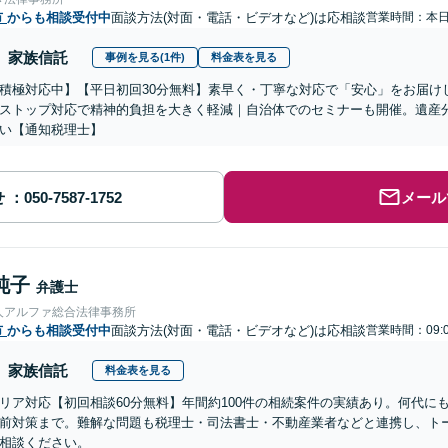
市
からも相談受付中
面談方法(対面・電話・ビデオなど)は応相談
営業時間：本
家族信託
事例を見る(1件)
料金表を見る
積極対応中】【平日初回30分無料】素早く・丁寧な対応で「安心」をお届け
ストップ対応で精神的負担を大きく軽減｜自治体でのセミナーも開催。遺産
い【通知税理士】
せ
メール
純子
弁護士
人アルファ総合法律事務所
市
からも相談受付中
面談方法(対面・電話・ビデオなど)は応相談
営業時間：09:0
家族信託
料金表を見る
リア対応【初回相談60分無料】年間約100件の相続案件の実績あり。何代に
前対策まで。難解な問題も税理士・司法書士・不動産業者などと連携し、ト
相談ください。