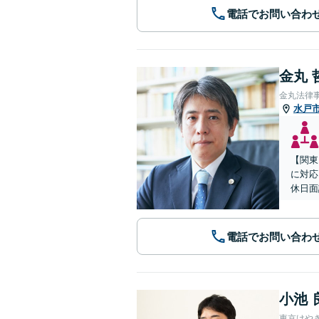
電話でお問い合わ
金丸 
金丸法律
水戸
【関東
に対応
休日面
電話でお問い合わ
小池 
東京けや