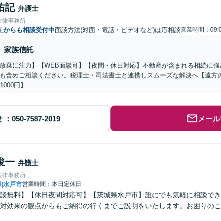
佑記
弁護士
法律事務所
市
からも相談受付中
面談方法(対面・電話・ビデオなど)は応相談
営業時間：09:
家族信託
放棄に注力】【WEB面談可】【夜間・休日対応】不動産が含まれる相続に強
も含めご相談ください。税理士・司法書士と連携しスムーズな解決へ【遠方
1000円】
せ
メール
俊一
弁護士
法律事務所
県
水戸市
営業時間：本日定休日
|
談無料】【休日夜間対応可】【茨城県水戸市】誰にでも気軽に相談でき
対効果の観点からもご納得の行くまでご説明をいたします。お困りのこ