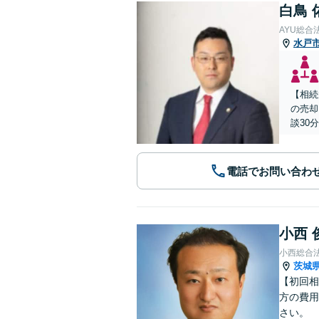
白鳥 
AYU総合
水戸
【相続
の売却
談30分
電話でお問い合わ
小西 
小西総合
茨城
【初回相
方の費用
さい。