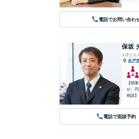
電話でお問い合わ
保坂 
弁護士法
水戸
【関東
が、円
相談】
電話で面談予約