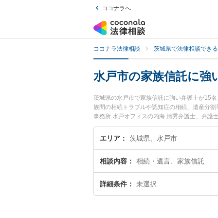
ココナラへ
ココナラ法律相談
茨城県で法律相談できる
水戸市の家族信託に強
茨城県の水戸市で家族信託に強い弁護士が15
族間の相続トラブルや認知症の相続、遺産分割
事務所 水戸オフィスの内海 清秀弁護士、弁護
で土日や夜間に発生した家族信託のトラブルを
律相談できる水戸市内の弁護士に相談予約した
エリア
茨城県、水戸市
相談内容
相続・遺言、家族信託
詳細条件
未選択