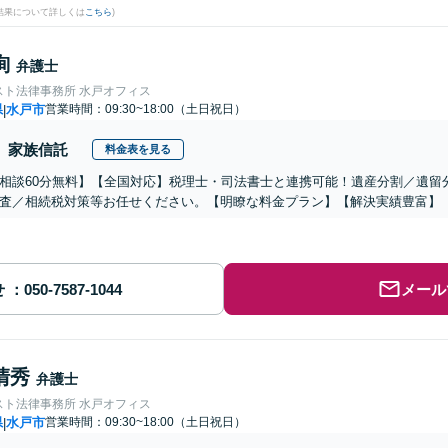
結果について詳しくは
こちら
)
絢
弁護士
スト法律事務所 水戸オフィス
県
水戸市
営業時間：09:30~18:00（土日祝日）
|
家族信託
料金表を見る
相談60分無料】【全国対応】税理士・司法書士と連携可能！遺産分割／遺留
査／相続税対策等お任せください。【明瞭な料金プラン】【解決実績豊富】
せ
メール
清秀
弁護士
スト法律事務所 水戸オフィス
県
水戸市
営業時間：09:30~18:00（土日祝日）
|