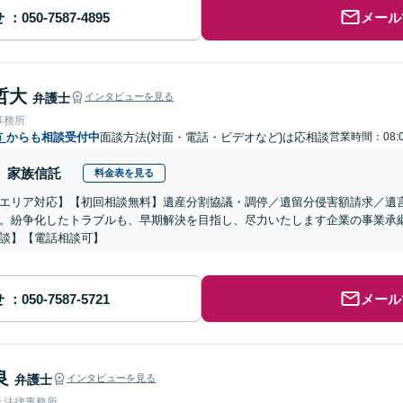
せ
メール
哲大
弁護士
インタビューを見る
事務所
市
からも相談受付中
面談方法(対面・電話・ビデオなど)は応相談
営業時間：08:
家族信託
料金表を見る
エリア対応】【初回相談無料】遺産分割協議・調停／遺留分侵害額請求／遺
。紛争化したトラブルも、早期解決を目指し、尽力いたします企業の事業承
談】【電話相談可】
せ
メール
良
弁護士
インタビューを見る
き法律事務所