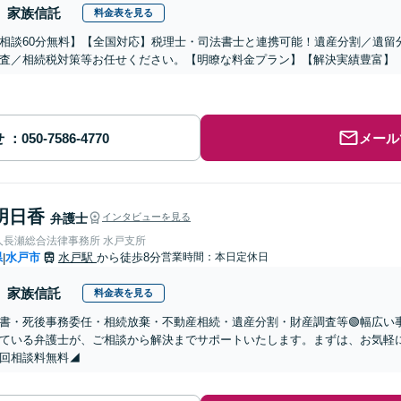
家族信託
料金表を見る
相談60分無料】【全国対応】税理士・司法書士と連携可能！遺産分割／遺留
査／相続税対策等お任せください。【明瞭な料金プラン】【解決実績豊富】
せ
メール
明日香
弁護士
インタビューを見る
人長瀬総合法律事務所 水戸支所
県
水戸市
水戸駅
から徒歩8分
営業時間：本日定休日
|
家族信託
料金表を見る
言書・死後事務委任・相続放棄・不動産相続・遺産分割・財産調査等🟢幅広
ている弁護士が、ご相談から解決までサポートいたします。まずは、お気軽
回相談料無料◢