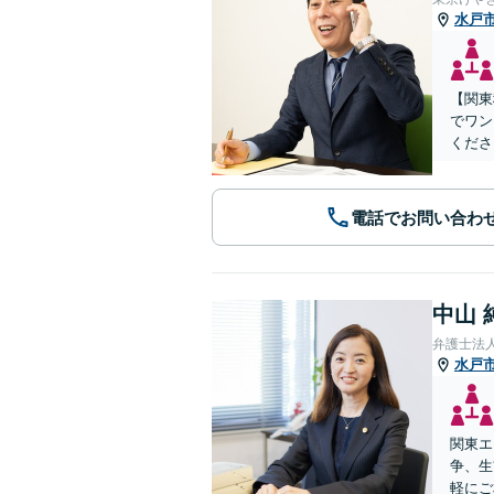
水戸
【関東
でワン
くださ
電話でお問い合わ
中山 
弁護士法
水戸
関東エ
争、生
軽にご