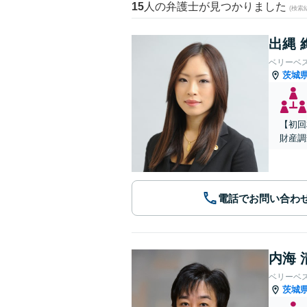
15
人の弁護士が見つかりました
(検索
出縄 
ベリーベ
茨城
【初回
財産調
電話でお問い合わ
内海 
ベリーベ
茨城