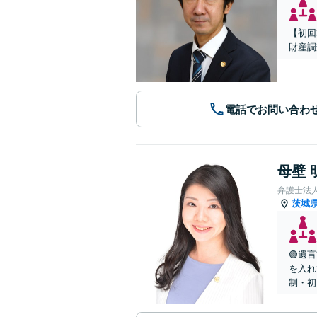
【初回
財産調
電話でお問い合わ
母壁 
弁護士法
茨城
🟢遺
を入れ
制・初