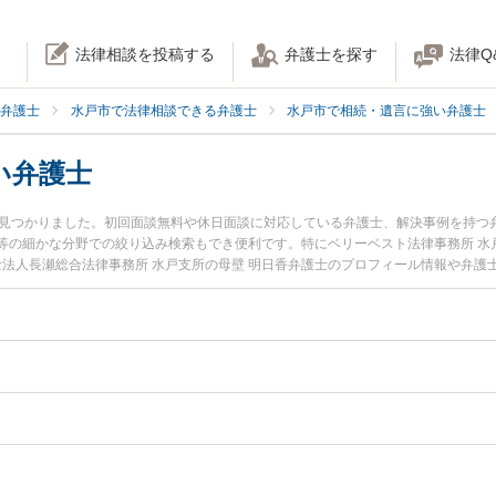
法律相談を投稿する
弁護士を探す
法律Q
弁護士
水戸市で法律相談できる弁護士
水戸市で相続・遺言に強い弁護士
い弁護士
名見つかりました。初回面談無料や休日面談に対応している弁護士、解決事例を持つ
等の細かな分野での絞り込み検索もでき便利です。特にベリーベスト法律事務所 水
士法人長瀬総合法律事務所 水戸支所の母壁 明日香弁護士のプロフィール情報や弁
今すぐに弁護士に相談したい』『家族信託のトラブル解決の実績豊富な近くの弁護
い』などでお困りの相談者さんにおすすめです。