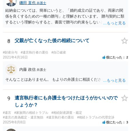
磯田 直也
弁護士
結納金については、簡単にいうと、「婚約成立の証であり、両家の関
係を良くするための一種の贈与」と理解されています。 贈与契約に類
するという理解からすると、書面で贈与の約束をしないと相手方は支
払いを請求できません。 反面、実際に支払ったあとから返金を求める
ことは困難です。 くれぐれも今後お気をつけください。 弁護士に対応
を依頼されるのも悪くはありませんが、感情的な理由が強いと思いま
8
父親が亡くなった後の相続について
すので法的観点から説得を試みても解決は難しいように思います。
#財産分与
#遺言執行者の選任
#自己破産
2021年4月16日
役にたった
2
内藤 政信
弁護士
そんなことはありません。 もよりの弁護士に相談ください。
9
遺言執行者にも弁護士をつけたほうがかいいので
しょうか？
#遺言
#家族間の相続トラブル
#相続財産調査・鑑定
#遺言の真偽鑑定・遺言無効
#遺言執行者の選任
#相続トラブルの代理交渉
2025年8月8日
役にたった
3