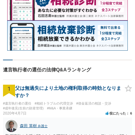
遺言執行者の選任の法律Q&Aランキング
1
父は無過失により土地の権利取得の時効となりま
すか？
#遺言執行者の選任
#相続トラブルの代理交渉
#借金返済の相談・交渉
#成年後見(生前の財産管理)
#M&A・事業承継
2020年4月7日
役にたった
6
森田 英樹
弁護士