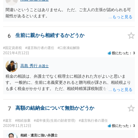
間違いということはありません。 ただ、ご主人の主張が認められる可
能性があるといえます。
6
生前に親から相続するかどうか
#固定資産税
#遺言執行者の選任
#口座凍結解除
2021年4月12日
役にたった
3
高島 秀行
弁護士
税金の相談は、弁護士でなく税理士に相談された方がよいと思いま
す。 一般的に、生前に名義変更されると贈与税が課され、相続税より
も多く税金がかかります。 ただ、相続時精算課税制度を取れば、実質
的に相続税と同等の税金で済む可能性があります。 実際に税理士にど
ういう場合にどれくらい税金がかかるか計算してもらって どういう方
針を取るか決められたらよいと思います。
7
高額の結納金について無効かどうか
#遺言
#相続放棄
#成年後見(生前の財産管理)
#遺言執行者の選任
2020年11月12日
役にたった
3
相続・遺言に強い弁護士