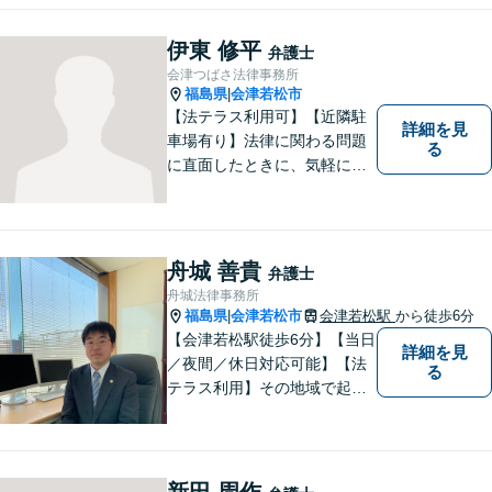
に、まずはお気軽にご相談く
ださい。 https://tamura-law.bi
伊東 修平
弁護士
z/ （公式ホームページ）
会津つばさ法律事務所
福島県
会津若松市
|
【法テラス利用可】【近隣駐
詳細を見
車場有り】法律に関わる問題
る
に直面したときに、気軽に相
談ができるようリラックスし
た環境づくりに努めてまいり
ます。日々の生活の中で気に
なるようなことがありました
舟城 善貴
弁護士
ら、お気軽にご相談くださ
舟城法律事務所
い。
福島県
会津若松市
会津若松駅
から徒歩6分
|
【会津若松駅徒歩6分】【当日
詳細を見
／夜間／休日対応可能】【法
る
テラス利用】その地域で起こ
るトラブルに対応する弁護士
として邁進中。「地元に貢献
したい」という気持ちが私の
原動力です。トラブルがより
新田 周作