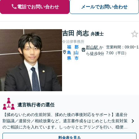
電話でお問い合わせ
メールでお問い合わせ
吉田 尚志
弁護士
令法律事務所
福
郡
郡山駅
か
営業時間：09:00~1
島
山
|
7:00（平日）
ら徒歩9分
県
市
遺言執行者の選任
【揉めないための生前対策、揉めた後の事後対応をサポート】遺産分
割協議／遺留分／相続放棄など。遺言書作成をはじめとした生前対策
のご相談に力を入れています。しっかりとヒアリングを行い、穏便な
解決のため最適なアドバイスを致します。【分割払い可能】
料金表を見る