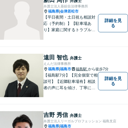
弁護士
複雑化してしまう前に、ぜひ
弁護士法人葵綜合法律事務所
お気軽にご連絡ください。
福島県
会津若松市
|
【平日夜間・土日祝も相談対
詳細を見
応（予約制）】【駐車場あ
る
り】家庭に関するトラブルか
ら企業のトラブルまで、まず
は一度ご相談ください。
遠田 智也
弁護士
えんだ法律事務所
福島県
福島市
福島駅
から徒歩7分
|
【福島駅7分】【完全個室で相
詳細を見
談可】【近隣駐車場有】相談
る
者の声に耳を傾け、丁寧にわ
かりやすい説明を心がけてお
ります。 相談後やトラブルが
解決した際、「相談してよか
った」と思っていただけるよ
吉野 秀信
弁護士
うに全力を尽くしていきま
弁護士法人リーガルプロフェッション 福島支店
す。
福島県
福島市
|