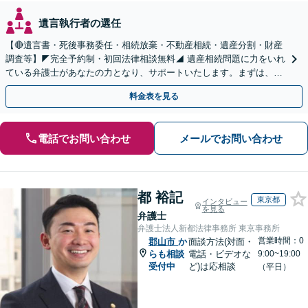
遺言執行者の選任
【🔴遺言書・死後事務委任・相続放棄・不動産相続・遺産分割・財産
調査等】◤完全予約制・初回法律相談無料◢ 遺産相続問題に力をいれ
ている弁護士があなたの力となり、サポートいたします。まずは、お
気軽にお問い合わせください。
料金表を見る
電話でお問い合わせ
メールでお問い合わせ
都 裕記
東京都
インタビュー
を見る
弁護士
弁護士法人新都法律事務所 東京事務所
営業時間：0
郡山市
か
面談方法(対面・
らも相談
電話・ビデオな
9:00~19:00
受付中
ど)は応相談
（平日）