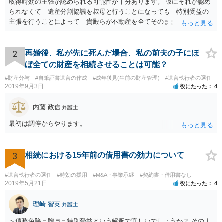
取得時効の主張が認められる可能性が十分あります。 仮にそれが認め
られなくて 遺産分割協議を叔母と行うことになっても 特別受益の
主張を行うことによって 貴殿らが不動産を全てそのまま取得できる
ことが可能でしょう。
2
再婚後、私が先に死んだ場合、私の前夫の子にほ
ぼ全ての財産を相続させることは可能？
#財産分与
#自筆証書遺言の作成
#成年後見(生前の財産管理)
#遺言執行者の選任
2019年9月3日
役にたった
4
内藤 政信
弁護士
最初は調停からやります。
3
相続における15年前の借用書の効力について
#遺言執行者の選任
#時効の援用
#M&A・事業承継
#契約書・借用書なし
2019年5月21日
役にたった
4
理崎 智英
弁護士
＞債務免除＝贈与＝特別受益という解釈で宜しいでしょうか？ そのよ