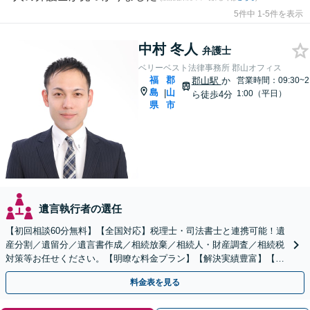
5件中 1-5件を表示
中村 冬人
弁護士
ベリーベスト法律事務所 郡山オフィス
福
郡
郡山駅
か
営業時間：09:30~2
島
山
|
1:00（平日）
ら徒歩4分
県
市
遺言執行者の選任
【初回相談60分無料】【全国対応】税理士・司法書士と連携可能！遺
産分割／遺留分／遺言書作成／相続放棄／相続人・財産調査／相続税
対策等お任せください。【明瞭な料金プラン】【解決実績豊富】【電
話相談可】
料金表を見る