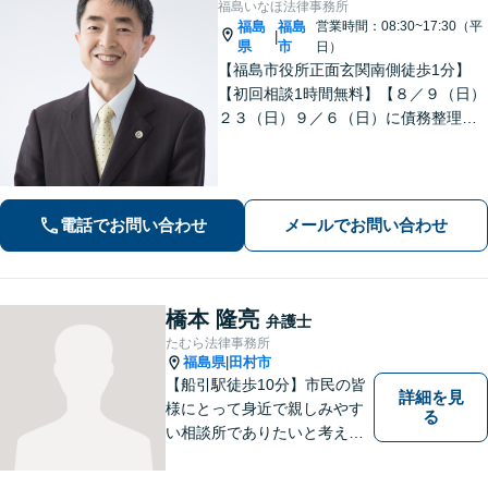
福島いなほ法律事務所
福島
福島
営業時間：08:30~17:30（平
|
県
市
日）
【福島市役所正面玄関南側徒歩1分】
【初回相談1時間無料】【８／９（日）
２３（日）９／６（日）に債務整理・
交通事故被害休日無料相談会を実施】
【一緒に最善の解決策を探しましょ
う】
電話でお問い合わせ
メールでお問い合わせ
橋本 隆亮
弁護士
たむら法律事務所
福島県
田村市
|
【船引駅徒歩10分】市民の皆
詳細を見
様にとって身近で親しみやす
る
い相談所でありたいと考えて
います。個人・法人のお客様
を問わず、お一人で悩まず