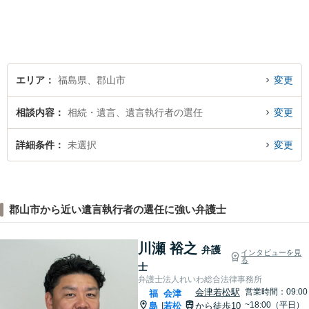
エリア
福島県、郡山市
変更
相談内容
相続・遺言、遺言執行者の選任
変更
詳細条件
未選択
変更
郡山市から近い遺言執行者の選任に強い弁護士
川瀬 裕之
弁護
インタビューを見
る
士
弁護士法人れいわ総合法律事務所
会津若松駅
営業時間：09:00
福
会津
~18:00（平日）
島
若松
から徒歩10
|