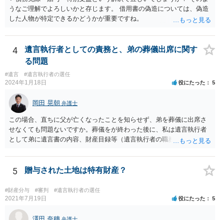
うなご理解でよろしいかと存じます。 借用書の偽造については、偽造
した人物が特定できるかどうかが重要ですね。
4
遺言執行者としての責務と、弟の葬儀出席に関す
る問題
#遺言
#遺言執行者の選任
2024年1月18日
役にたった
5
岡田 晃朝
弁護士
この場合、直ちに父が亡くなったことを知らせず、弟を葬儀に出席さ
せなくても問題ないですか。葬儀をが終わった後に、私は遺言執行者
として弟に遺言書の内容、財産目録等（遺言執行者の職務）を知らせ
ればよいですか。 葬儀は喪主が主催する行事ですから、誰を参加させ
るかは喪主の自由です。 呼ばなくてもかまいません。 そもそも、そう
いう法律関係にありません。 遺言の内容と遺産の総額の通知、公正証
5
贈与された土地は特有財産？
書でない場合は遺言の検認については、執行者に通知義務があるの
で、対応しましょう。 そのあとは遺留分の請求などがあればそれへの
#財産分与
#審判
#遺言執行者の選任
対応となるでしょう。
2021年7月19日
役にたった
5
澤田 奈穗
弁護士