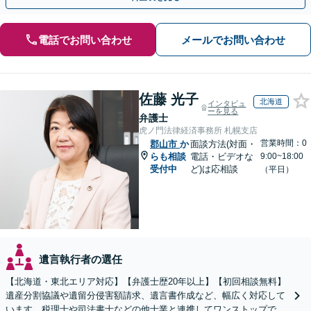
電話でお問い合わせ
メールでお問い合わせ
佐藤 光子
北海道
インタビュ
ーを見る
弁護士
虎ノ門法律経済事務所 札幌支店
営業時間：0
郡山市
か
面談方法(対面・
らも相談
電話・ビデオな
9:00~18:00
受付中
ど)は応相談
（平日）
遺言執行者の選任
【北海道・東北エリア対応】【弁護士歴20年以上】【初回相談無料】
遺産分割協議や遺留分侵害額請求、遺言書作成など、幅広く対応して
います。税理士や司法書士などの他士業と連携してワンストップでの