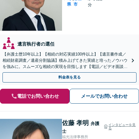
県
市
分
遺言執行者の選任
【弁護士歴10年以上】【相続の対応実績100件以上】【遺言書作成／
相続財産調査／遺産分割協議】積み上げてきた実績と培ったノウハウ
を強みに。スムーズな相続の実現を目指します【電話／ビデオ面談O
K】
料金表を見る
電話でお問い合わせ
メールでお問い合わせ
佐藤 孝明
弁護
インタビューを見
る
士
福光法律事務所