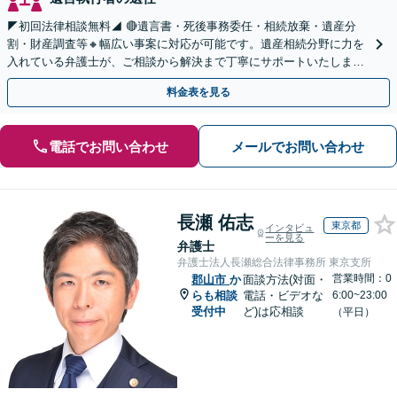
◤初回法律相談無料◢ 🔴遺言書・死後事務委任・相続放棄・遺産分
割・財産調査等🔸幅広い事案に対応が可能です。遺産相続分野に力を
入れている弁護士が、ご相談から解決まで丁寧にサポートいたしま
す。まずはじっくりとお話ししてください。
料金表を見る
電話でお問い合わせ
メールでお問い合わせ
長瀬 佑志
東京都
インタビュ
ーを見る
弁護士
弁護士法人長瀬総合法律事務所 東京支所
営業時間：0
郡山市
か
面談方法(対面・
らも相談
電話・ビデオな
6:00~23:00
受付中
ど)は応相談
（平日）