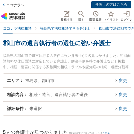
弁護士の方はこちら
ココナラへ
投稿する
探す
閲覧履歴
マイリスト
ログイン
ココナラ法律相談
福島県で法律相談できる弁護士
郡山市で法律相談で
郡山市の遺言執行者の選任に強い弁護士
福島県の郡山市で遺言執行者の選任に強い弁護士が5名見つかりました。初回面
談無料や休日面談に対応している弁護士、解決事例を持つ弁護士なども掲載
中。相続・遺言に関係する家族間の相続トラブルや認知症の相続、遺産分割等
の細かな分野での絞り込み検索もでき便利です。特にベリーベスト法律事務所
郡山オフィスの中村 冬人弁護士や令法律事務所の吉田 尚志弁護士、弁護士法人
エリア
福島県、郡山市
変更
アルマ郡山法律事務所の三瓶 正弁護士のプロフィール情報や弁護士費用、強み
などが注目されています。『郡山市で土日や夜間に発生した遺言執行者の選任
相談内容
相続・遺言、遺言執行者の選任
変更
のトラブルを今すぐに弁護士に相談したい』『遺言執行者の選任のトラブル解
決の実績豊富な近くの弁護士を検索したい』『初回相談無料で遺言執行者の選
任を法律相談できる郡山市内の弁護士に相談予約したい』などでお困りの相談
詳細条件
未選択
変更
者さんにおすすめです。
5
人の弁護士が見つかりました
(検索結果について詳しくは
こちら
)