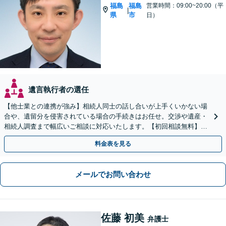
福島
福島
営業時間：09:00~20:00（平
|
県
市
日）
遺言執行者の選任
【他士業との連携が強み】相続人同士の話し合いが上手くいかない場
合や、遺留分を侵害されている場合の手続きはお任せ。交渉や遺産・
相続人調査まで幅広いご相談に対応いたします。【初回相談無料】
【出張相談OK】【LINE可】
料金表を見る
メールでお問い合わせ
佐藤 初美
弁護士