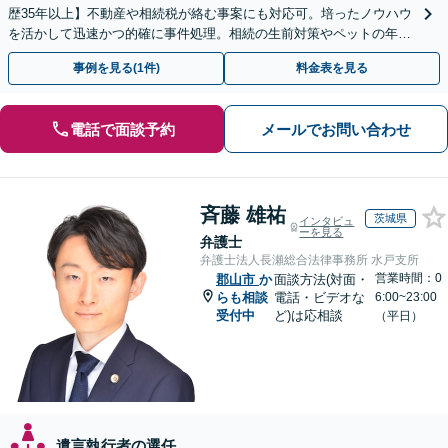
歴35年以上】不動産や相続税が絡む事案にも対応可。培ったノウハウ
を活かして迅速かつ的確に事件処理。相続の生前対策やペットの年金
システムもお任せ【完全個室】【自衛隊前駅8分】
事例を見る(1件)
料金表を見る
電話で面談予約
メールでお問い合わせ
斉藤 雄祐
茨城県
インタビュ
ーを見る
弁護士
弁護士法人長瀬総合法律事務所 水戸支所
営業時間：0
郡山市
か
面談方法(対面・
らも相談
電話・ビデオな
6:00~23:00
受付中
ど)は応相談
（平日）
遺言執行者の選任