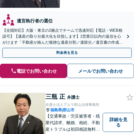
遺言執行者の選任
【全国対応】大阪・東京の2拠点でチームで迅速対応【電話・WEB相
談可】【遺産の取り分最大化を目指します】1営業日以内の返信を心
がけます「不動産が絡んだ複雑な遺産分割／遺留分／遺言書の作成・
執行／事業承継など、お任せください」【休日相談あり】
料金表を見る
電話でお問い合わせ
メールでお問い合わせ
三瓶 正
弁護士
弁護士法人アルマ郡山法律事務所
福島県
郡山市
|
【交通事故・労災被害者・残
詳細を見
業代請求、離婚、相続、不動
る
産トラブルは初回相談無料】