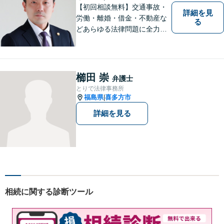
【初回相談無料】交通事故・
詳細を見
労働・離婚・借金・不動産な
る
どあらゆる法律問題に全力を
尽くします。ご相談者様に寄
り添い、最善の解決策へと導
くことを最も重視ししていま
す。お困りの方はまずはご相
櫛田 崇
弁護士
談ください。
とりで法律事務所
福島県
喜多方市
|
詳細を見る
相続に関する診断ツール