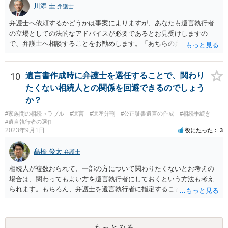
川添 圭
弁護士
弁護士へ依頼するかどうかは事案によりますが、あなたも遺言執行者
の立場としての法的なアドバイスが必要であるとお見受けしますの
で、弁護士へ相談することをお勧めします。「あちらの弁護士」（元
嫁と娘の弁護士のことでしょうか）へ聴いても、自分に有利な主張や
誘導しかしてこないと思います。
10
遺言書作成時に弁護士を選任することで、関わり
たくない相続人との関係を回避できるのでしょう
か？
#家族間の相続トラブル
#遺言
#遺産分割
#公正証書遺言の作成
#相続手続き
#遺言執行者の選任
2023年9月1日
役にたった
3
髙橋 俊太
弁護士
相続人が複数おられて、一部の方について関わりたくないとお考えの
場合は、関わってもよい方を遺言執行者にしておくという方法も考え
られます。もちろん、弁護士を遺言執行者に指定することもできます
が、（関わってもよい）相続人を遺言執行者に指定しておいて、その
方に再委任の権限を付与しておくという方法もあります。 一度、弁護
士に直接ご相談されることをお勧めいたします。
もっとみる