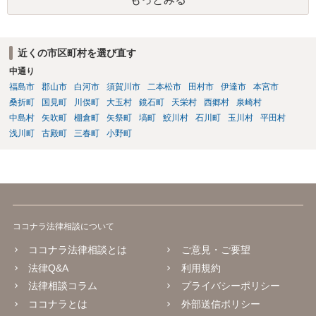
近くの市区町村を選び直す
中通り
福島市
郡山市
白河市
須賀川市
二本松市
田村市
伊達市
本宮市
桑折町
国見町
川俣町
大玉村
鏡石町
天栄村
西郷村
泉崎村
中島村
矢吹町
棚倉町
矢祭町
塙町
鮫川村
石川町
玉川村
平田村
浅川町
古殿町
三春町
小野町
ココナラ法律相談について
ココナラ法律相談とは
ご意見・ご要望
法律Q&A
利用規約
法律相談コラム
プライバシーポリシー
ココナラとは
外部送信ポリシー