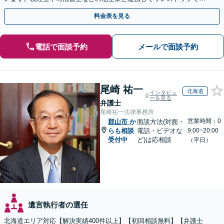
解決が可能です。ぜひご相談ください。
料金表を見る
電話で面談予約
メールで面談予約
尾崎 祐一
北海道
インタビュ
ーを見る
弁護士
尾崎祐一法律事務所
営業時間：0
郡山市
か
面談方法(対面・
らも相談
電話・ビデオな
9:00~20:00
受付中
ど)は応相談
（平日）
遺言執行者の選任
北海道エリア対応【解決実績400件以上】【初回相談無料】【弁護士