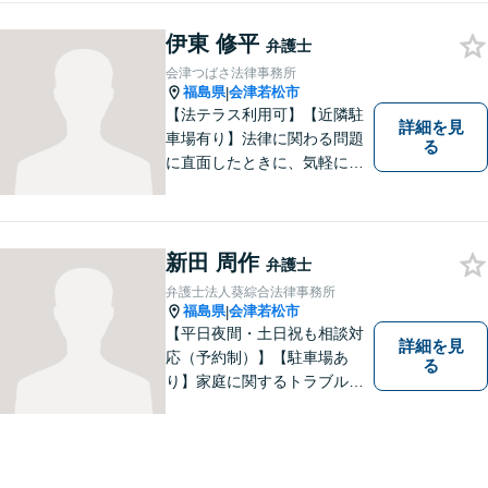
したい」という気持ちが私の
伊東 修平
原動力です。トラブルがより
弁護士
複雑化してしまう前に、ぜひ
会津つばさ法律事務所
お気軽にご連絡ください。
福島県
会津若松市
|
【法テラス利用可】【近隣駐
詳細を見
車場有り】法律に関わる問題
る
に直面したときに、気軽に相
談ができるようリラックスし
た環境づくりに努めてまいり
ます。日々の生活の中で気に
なるようなことがありました
新田 周作
弁護士
ら、お気軽にご相談くださ
弁護士法人葵綜合法律事務所
い。
福島県
会津若松市
|
【平日夜間・土日祝も相談対
詳細を見
応（予約制）】【駐車場あ
る
り】家庭に関するトラブルか
ら企業のトラブルまで、まず
は一度ご相談ください。