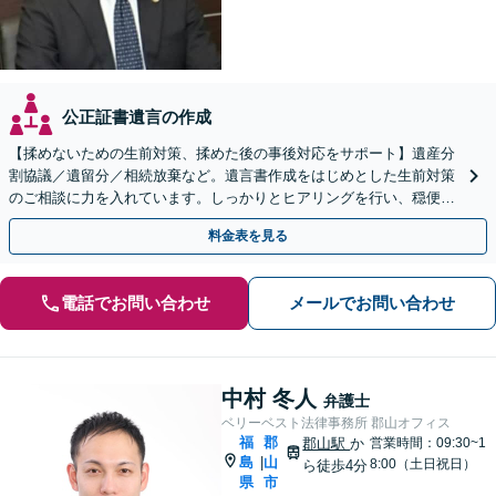
公正証書遺言の作成
【揉めないための生前対策、揉めた後の事後対応をサポート】遺産分
割協議／遺留分／相続放棄など。遺言書作成をはじめとした生前対策
のご相談に力を入れています。しっかりとヒアリングを行い、穏便な
解決のため最適なアドバイスを致します。【分割払い可能】
料金表を見る
電話でお問い合わせ
メールでお問い合わせ
中村 冬人
弁護士
ベリーベスト法律事務所 郡山オフィス
福
郡
郡山駅
か
営業時間：09:30~1
島
山
|
8:00（土日祝日）
ら徒歩4分
県
市