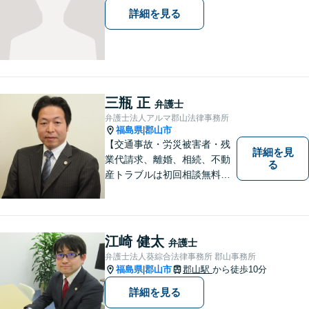
詳細を見る
三瓶 正
弁護士
弁護士法人アルマ郡山法律事務所
福島県
郡山市
|
【交通事故・労災被害者・残
詳細を見
業代請求、離婚、相続、不動
る
産トラブルは初回相談無料】
【郡山市の弁護士】交通事
故・労災・未払い残業代請求
は着手金0円です。【電話相談
も可能】
江崎 健太
弁護士
弁護士法人葵綜合法律事務所 郡山事務所
福島県
郡山市
郡山駅
から徒歩10分
|
詳細を見る