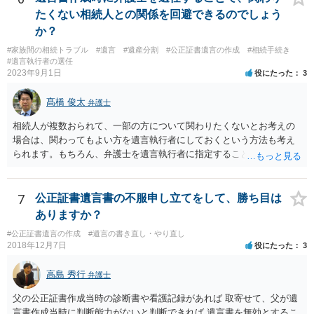
たくない相続人との関係を回避できるのでしょう
か？
#家族間の相続トラブル
#遺言
#遺産分割
#公正証書遺言の作成
#相続手続き
#遺言執行者の選任
2023年9月1日
役にたった
3
髙橋 俊太
弁護士
相続人が複数おられて、一部の方について関わりたくないとお考えの
場合は、関わってもよい方を遺言執行者にしておくという方法も考え
られます。もちろん、弁護士を遺言執行者に指定することもできます
が、（関わってもよい）相続人を遺言執行者に指定しておいて、その
方に再委任の権限を付与しておくという方法もあります。 一度、弁護
士に直接ご相談されることをお勧めいたします。
7
公正証書遺言書の不服申し立てをして、勝ち目は
ありますか？
#公正証書遺言の作成
#遺言の書き直し・やり直し
2018年12月7日
役にたった
3
高島 秀行
弁護士
父の公正証書作成当時の診断書や看護記録があれば 取寄せて、父が遺
言書作成当時に判断能力がないと判断できれば 遺言書を無効とするこ