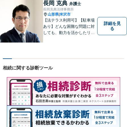
長岡 克典
弁護士
長岡克典法律事務所
山形県
米沢市
|
【法テラス利用可】【駐車場
詳細を見
あり】どんな困難な問題に対
る
しても、動力を活かしたリー
ガルサービスをご提供させて
いただきます。ご依頼いただ
いた案件は1日でも早く解決す
るよう努力することで早期解
決を目指します。 お気軽にご
相続に関する診断ツール
相談ください。