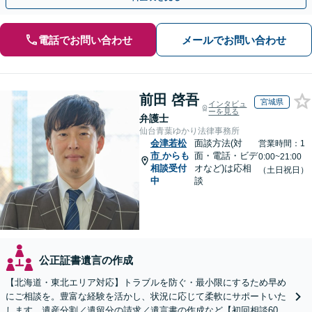
電話でお問い合わせ
メールでお問い合わせ
前田 啓吾
宮城県
インタビュ
ーを見る
弁護士
仙台青葉ゆかり法律事務所
会津若松
面談方法(対
営業時間：1
市
からも
面・電話・ビデ
0:00~21:00
相談受付
オなど)は応相
（土日祝日）
中
談
公正証書遺言の作成
【北海道・東北エリア対応】トラブルを防ぐ・最小限にするため早め
にご相談を。豊富な経験を活かし、状況に応じて柔軟にサポートいた
します。遺産分割／遺留分の請求／遺言書の作成など【初回相談60分