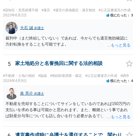
お悩みのようであれば、問題の当事者であるお父様本人がお住まい
の地域等の弁護士に直接相談してみるのが望ましいように思います。
#認知症・意思疎通不能
#遺言
#遺言の真偽鑑定・遺言無効
#公正証書遺言の作成
【参考】民法 （遺留分侵害額の請求） 第千四十六条 遺留分権利者及
2023年6月2日
役にたった
3
びその承継人は、受遺者（特定財産承継遺言により財産を承継し又は
相続分の指定を受けた相続人を含む。以下この章において同じ。）又
大石 誠
弁護士
は受贈者に対し、遺留分侵害額に相当する金銭の支払を請求すること
裁判中（まだ終結していない）であれば、今からでも遺言無効確認に
ができる。
方針転換をすることも可能ですよ。
5
家土地処分と名誉挽回に関する法的相談
#不動産・土地の相続
#協議
#相続財産調査・鑑定
#公正証書遺言の作成
#調停
2024年4月9日
役にたった
4
泉 亮介
弁護士
不動産を売却することについてサインをしているのであれば150万円の
支払いを求める事は可能かと思われます。また、離婚という事であれ
ば財産分与等についても話し合いを行う必要があるでしょう。 細かい
事情をお伺いする必要もあるかと思われますので、一度お近くの弁護
士事務所へご相談されると良いでしょう。
6
遺言書作成時に弁護士を選任することで、関わり