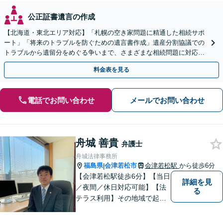
公正証書遺言の作成
【北海道・東北エリア対応】「札幌の空き家問題に精通した相続サポ
ート」「将来のトラブルを防ぐための遺言書作成」遺産分割協議での
トラブルから遺留分をめぐる争いまで、さまざまな相続問題に対応し
ています「アクセス良好・WEB面談対応で安心の相談」
料金表を見る
電話でお問い合わせ
メールでお問い合わせ
舟城 善貴
弁護士
舟城法律事務所
福島県
会津若松市
会津若松駅
から徒歩6分
|
【会津若松駅徒歩6分】【当日
詳細を見
／夜間／休日対応可能】【法
る
テラス利用】その地域で起こ
るトラブルに対応する弁護士
として邁進中。「地元に貢献