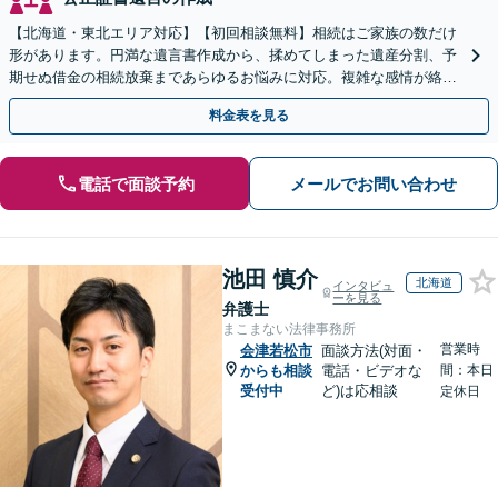
【北海道・東北エリア対応】【初回相談無料】相続はご家族の数だけ
形があります。円満な遺言書作成から、揉めてしまった遺産分割、予
期せぬ借金の相続放棄まであらゆるお悩みに対応。複雑な感情が絡む
相続トラブルもまずはご相談ください。WEB面談可。
料金表を見る
電話で面談予約
メールでお問い合わせ
池田 慎介
北海道
インタビュ
ーを見る
弁護士
まこまない法律事務所
営業時
会津若松市
面談方法(対面・
からも相談
電話・ビデオな
間：本日
受付中
ど)は応相談
定休日