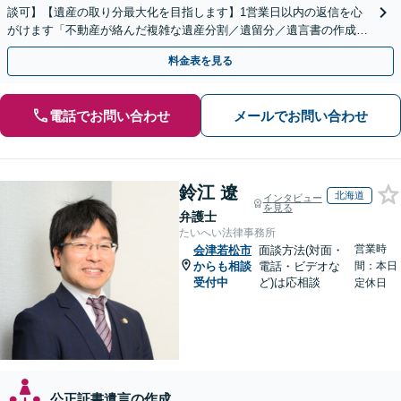
談可】【遺産の取り分最大化を目指します】1営業日以内の返信を心
がけます「不動産が絡んだ複雑な遺産分割／遺留分／遺言書の作成・
執行／事業承継など、お任せください」【休日相談あり】
料金表を見る
電話でお問い合わせ
メールでお問い合わせ
鈴江 遼
北海道
インタビュー
を見る
弁護士
たいへい法律事務所
営業時
会津若松市
面談方法(対面・
からも相談
電話・ビデオな
間：本日
受付中
ど)は応相談
定休日
公正証書遺言の作成