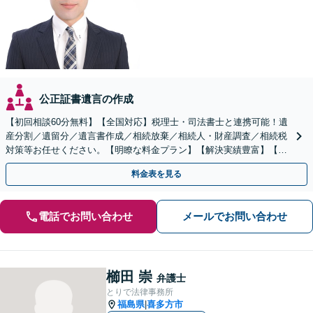
公正証書遺言の作成
【初回相談60分無料】【全国対応】税理士・司法書士と連携可能！遺
産分割／遺留分／遺言書作成／相続放棄／相続人・財産調査／相続税
対策等お任せください。【明瞭な料金プラン】【解決実績豊富】【電
話相談可】
料金表を見る
電話でお問い合わせ
メールでお問い合わせ
櫛田 崇
弁護士
とりで法律事務所
福島県
喜多方市
|