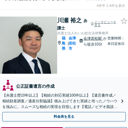
4件中 1-4件を表示
川瀬 裕之
弁
インタビューを
見る
護士
弁護士法人れいわ総合法律事務所
福
会津
会津若松駅
か
営業時間：
島
若松
|
本日定休日
ら徒歩10分
県
市
公正証書遺言の作成
【弁護士歴10年以上】【相続の対応実績100件以上】【遺言書作成／
相続財産調査／遺産分割協議】積み上げてきた実績と培ったノウハウ
を強みに。スムーズな相続の実現を目指します【電話／ビデオ面談O
K】
料金表を見る