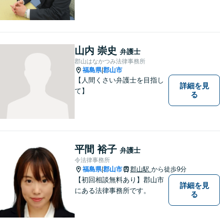
山内 崇史
弁護士
郡山はなかつみ法律事務所
福島県
郡山市
|
【人間くさい弁護士を目指し
詳細を見
て】
る
平間 裕子
弁護士
令法律事務所
福島県
郡山市
郡山駅
から徒歩9分
|
【初回相談無料あり】郡山市
詳細を見
にある法律事務所です。
る