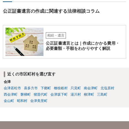
公正証書遺言の作成に関連する法律相談コラム
相続・遺言
公正証書遺言とは｜作成にかかる費用・
必要書類・手順をわかりやすく解説
近くの市区町村を選び直す
会津
会津若松市
喜多方市
下郷町
檜枝岐村
只見町
南会津町
北塩原村
西会津町
磐梯町
猪苗代町
会津坂下町
湯川村
柳津町
三島町
金山町
昭和村
会津美里町