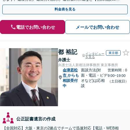
無料】【オンライン相談可能】
料金表を見る
電話でお問い合わせ
メールでお問い合わせ
都 裕記
東京都
インタビュー
を見る
弁護士
弁護士法人新都法律事務所 東京事務所
会津若松
面談方法(対
営業時間：0
市
からも
面・電話・ビデ
9:00~19:00
相談受付
オなど)は応相
（土日祝日）
中
談
公正証書遺言の作成
【全国対応】大阪・東京の2拠点でチームで迅速対応【電話・WEB相