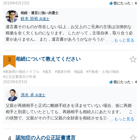
2018年8月23日
役にたった
6
相続・遺言に強い弁護士
鈴木 崇裕
弁護士
遺言書そのものが存在しない以上，お父上のご兄弟の主張は法律的な
根拠を全く欠くものになります。 したがって，主張自体，取り合う必
要がありません。 また，遺言書があろうがなかろうが，お父上のご兄
弟と面会しなければならない義務はもともとありません。 峰岸先生の
ご回答にもありますが， 代理人弁護士をたてて，その弁護士から相手
方に対して， ・相続に関する主張は法的根拠がなく，一切応じないこ
3
相続について教えてください
と ・今後一切の連絡をしてこないでほしいこと ・連絡を継続してくる
ようであれば警察への通報や法的措置も辞さないこと などを記載した
#家族間の相続トラブル
#遺言
#遺産分割
#協議
#不動産・土地の相続
書面を発送してもらうことがよろしいように思います。
#公正証書遺言の作成
2023年8月5日
役にたった
4
清水 卓
弁護士
父親が再婚相手と正式に離婚手続きを済ませていない場合、仮に再婚
相手と別居していたとしても、再婚相手も相続人にあたります。 こ
の状態で、父親がその子に父親の全財産を相続させる旨の公正証書遺
言を残した場合、一旦は子が父親の全財産を相続することになります
が、再婚相手の遺留分を侵害しているため、再婚相手から相続人
（子）に対して遺留分侵害額請求権が行使される可能性があります。
4
認知症の人の公正証書遺言