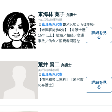
東海林 寛子
弁護士
べに花法律事務所
山形県
米沢市
米沢駅
から徒歩6分
|
【米沢駅徒歩6分】【弁護士歴
詳細を見
15年以上】離婚／相続／交通
る
事故／借金／消費者問題な
ど、さまざまな問題に対応可
能です！まずはお気軽にご相
談ください。
荒井 賢二
弁護士
美咲法律事務所
山形県
米沢市
|
【債務相談は無料】【米沢市
詳細を見
の弁護士】
る