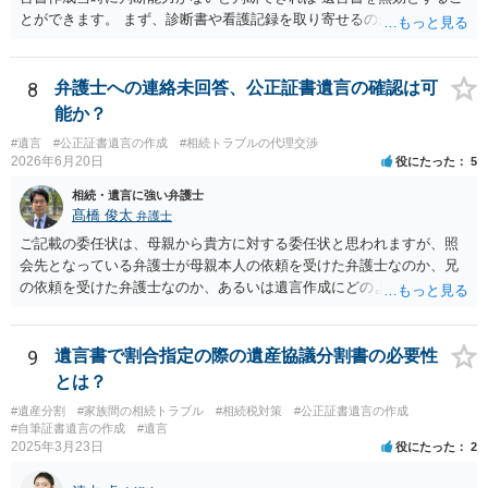
とができます。 まず、診断書や看護記録を取り寄せるのが重要となり
ます。 ご自分で取り寄せるか、弁護士に取り寄せてもらうかしたらよ
いと思います。
8
弁護士への連絡未回答、公正証書遺言の確認は可
能か？
#遺言
#公正証書遺言の作成
#相続トラブルの代理交渉
2026年6月20日
役にたった
5
相続・遺言に強い弁護士
髙橋 俊太
弁護士
ご記載の委任状は、母親から貴方に対する委任状と思われますが、照
会先となっている弁護士が母親本人の依頼を受けた弁護士なのか、兄
の依頼を受けた弁護士なのか、あるいは遺言作成にどのような立場で
関与しているのかによって、説明を求められる範囲は変わり得るもの
と思われます。 仮に、その弁護士が母親本人から依頼を受けているの
であれば、母親本人に対する報告義務が問題となります。母親が貴方
9
遺言書で割合指定の際の遺産協議分割書の必要性
に一任する旨を明確に伝えており、委任状の内容にも、弁護士との連
とは？
絡、進捗確認、公正証書遺言の作成有無や控えの確認等が含まれてい
#遺産分割
#家族間の相続トラブル
#相続税対策
#公正証書遺言の作成
るのであれば、貴方から進捗状況等の説明を求める余地はあります。
#自筆証書遺言の作成
#遺言
他方で、その弁護士が兄の依頼を受けた弁護士である場合には、兄の
2025年3月23日
役にたった
2
代理人という立場になりますので、貴方や母親に対して当然に進捗状
況を報告する義務があるとは限りません。また、親族間で利害対立が