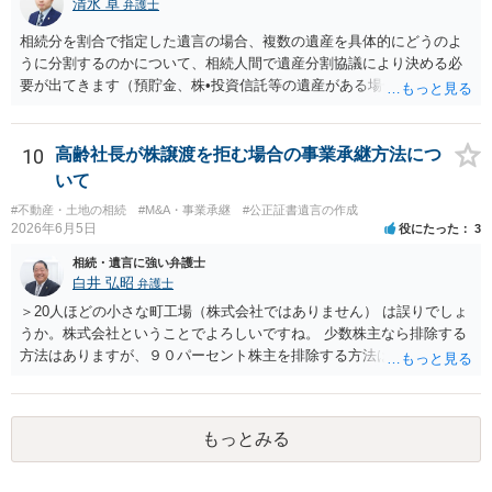
清水 卓
弁護士
ある可能性がある場合、守秘義務や本人意思確認の観点から、委任状
があるとしても直ちに内容を開示しないこともあり得ます。 公正証書
相続分を割合で指定した遺言の場合、複数の遺産を具体的にどうのよ
遺言が作成済みである場合でも、生前にその存在や内容を誰に開示す
うに分割するのかについて、相続人間で遺産分割協議により決める必
るかは、基本的には遺言者本人の意思による問題です。まずは、母親
要が出てきます（預貯金、株•投資信託等の遺産がある場合に、どの遺
本人から弁護士に対し、「娘に進捗状況及び公正証書遺言の作成有
産についても相続分の割合で分けるのか、預貯金はある相続人に、株•
無・内容について説明してよい」旨を明確に伝えてもらい、委任状の
投資信託は他の相続人にというような分け方をするのか等について
写しを添付して、期限を区切って書面で回答を求めることが考えられ
は、相続人間で遺産分割協議により決める必要があります）。
10
高齢社長が株譲渡を拒む場合の事業承継方法につ
ます。それでも回答がない場合には、母親本人の意思能力や真意、兄
いて
による不当な関与の有無も含めて、別の弁護士に資料（遺言書案、委
#不動産・土地の相続
#M&A・事業承継
#公正証書遺言の作成
任状、母親の発言内容、弁護士との連絡履歴、兄とのやり取り等）を
2026年6月5日
役にたった
3
示して相談した方がよいように思います。
相続・遺言に強い弁護士
白井 弘昭
弁護士
＞20人ほどの小さな町工場（株式会社ではありません） は誤りでしょ
うか。株式会社ということでよろしいですね。 少数株主なら排除する
方法はありますが、９０パーセント株主を排除する方法は現実的にあ
りません。 事業承継や株譲渡を進めるには、社員全員で本人を説得す
るか、家族を説得して承継させるかしかないでしょう。 また、出資者
がいれば、全員で会社を辞めて新たな会社を立ち上げることも考えら
もっとみる
れます。 それか、しばらく我慢して、社長が没した後に相続人から承
継させるしかないように思えます。 私見ながらご参考まで。