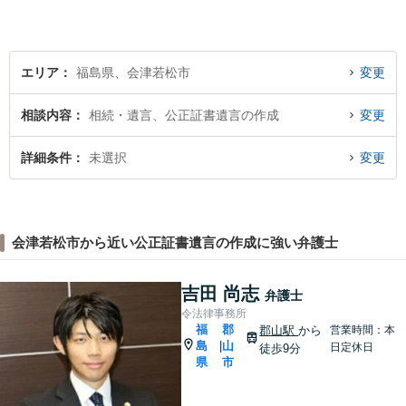
エリア
福島県、会津若松市
変更
相談内容
相続・遺言、公正証書遺言の作成
変更
詳細条件
未選択
変更
会津若松市から近い公正証書遺言の作成に強い弁護士
吉田 尚志
弁護士
令法律事務所
福
郡
郡山駅
から
営業時間：本
島
山
|
日定休日
徒歩9分
県
市