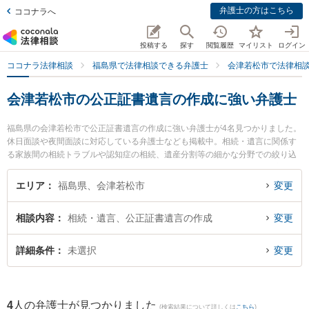
弁護士の方はこちら
ココナラへ
投稿する
探す
閲覧履歴
マイリスト
ログイン
ココナラ法律相談
福島県で法律相談できる弁護士
会津若松市で法律相
会津若松市の公正証書遺言の作成に強い弁護士
福島県の会津若松市で公正証書遺言の作成に強い弁護士が4名見つかりました。
休日面談や夜間面談に対応している弁護士なども掲載中。相続・遺言に関係す
る家族間の相続トラブルや認知症の相続、遺産分割等の細かな分野での絞り込
み検索もでき便利です。特に弁護士法人れいわ総合法律事務所の川瀬 裕之弁護
士や舟城法律事務所の舟城 善貴弁護士、会津つばさ法律事務所の伊東 修平弁護
エリア
福島県、会津若松市
変更
士のプロフィール情報や弁護士費用、強みなどが注目されています。『会津若
松市で土日や夜間に発生した公正証書遺言の作成のトラブルを今すぐに弁護士
相談内容
相続・遺言、公正証書遺言の作成
変更
に相談したい』『公正証書遺言の作成のトラブル解決の実績豊富な近くの弁護
士を検索したい』『初回相談無料で公正証書遺言の作成を法律相談できる会津
若松市内の弁護士に相談予約したい』などでお困りの相談者さんにおすすめで
詳細条件
未選択
変更
す。
4
人の弁護士が見つかりました
(検索結果について詳しくは
こちら
)