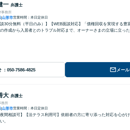
健一
弁護士
律事務所
県
山形市
営業時間：本日定休日
|
談30分無料（平日のみ）】【WEB面談対応】「債権回収を実現する豊
の作成から入居者とのトラブル対応まで、オーナーさまの立場に立った
せ
メール
善大
弁護士
事務所
県
山形市
営業時間：本日定休日
|
夜間相談可】【法テラス利用可】依頼者の方に寄り添った対応を心がけ
い。