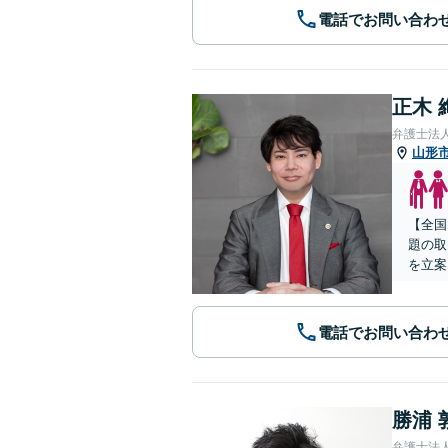
電話でお問い合わ
正木 
弁護士法
山形
【全国
題の取
を立案
電話でお問い合わ
勝浦 
弁護士法