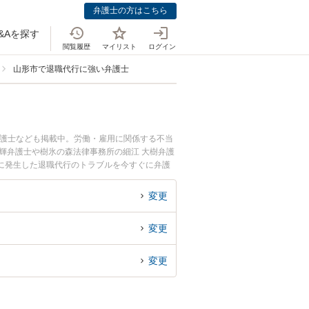
弁護士の方はこちら
&Aを探す
閲覧履歴
マイリスト
ログイン
山形市で退職代行に強い弁護士
弁護士なども掲載中。労働・雇用に関係する不当
輝弁護士や樹氷の森法律事務所の細江 大樹弁護
に発生した退職代行のトラブルを今すぐに弁護
る山形市内の弁護士に相談予約したい』などでお
変更
変更
変更