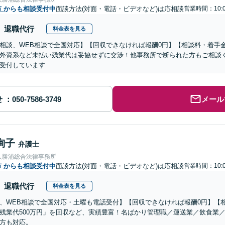
市
からも相談受付中
面談方法(対面・電話・ビデオなど)は応相談
営業時間：10:0
退職代行
料金表を見る
相談、WEB相談で全国対応】【回収できなければ報酬0円】【相談料・着手
外資系など未払い残業代は妥協せずに交渉！他事務所で断られた方もご相談
受付しています
せ
メール
絢子
弁護士
人勝浦総合法律事務所
市
からも相談受付中
面談方法(対面・電話・ビデオなど)は応相談
営業時間：10:0
退職代行
料金表を見る
、WEB相談で全国対応・土曜も電話受付】【回収できなければ報酬0円】【相
残業代500万円」を回収など、実績豊富！名ばかり管理職／運送業／飲食業
方も対応。