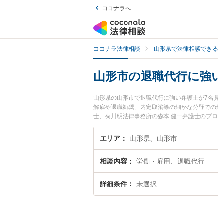
ココナラへ
ココナラ法律相談
山形県で法律相談できる
山形市の退職代行に強
山形県の山形市で退職代行に強い弁護士が7名
解雇や退職勧奨、内定取消等の細かな分野での
士、菊川明法律事務所の森本 健一弁護士のプ
士に相談したい』『退職代行のトラブル解決の
困りの相談者さんにおすすめです。
エリア
山形県、山形市
相談内容
労働・雇用、退職代行
詳細条件
未選択