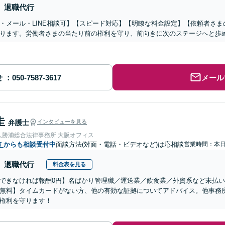
退職代行
・メール・LINE相談可】【スピード対応】【明瞭な料金設定】【依頼者さ
ります。労働者さまの当たり前の権利を守り、前向きに次のステージへと歩
せ
メール
圭
弁護士
インタビューを見る
人勝浦総合法律事務所 大阪オフィス
市
からも相談受付中
面談方法(対面・電話・ビデオなど)は応相談
営業時間：本
退職代行
料金表を見る
できなければ報酬0円】名ばかり管理職／運送業／飲食業／外資系など未払
無料】タイムカードがない方、他の有効な証拠についてアドバイス。他事務
権利を守ります！