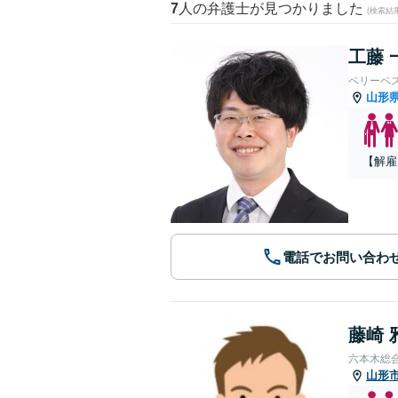
7
人の弁護士が見つかりました
(検索結
工藤 
ベリーベ
山形
【解雇
電話でお問い合わ
藤崎 
六本木総
山形