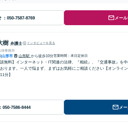
せ
メール
大樹
弁護士
インタビューを見る
法律事務所
県
山形市
山形駅
から徒歩10分
営業時間：本日定休日
|
談無料】インターネット・IT関連の法律、『相続』、『交通事故』を
おります。一人で悩まず、まずはお気軽にご相談ください【オンライン
11分】
メー