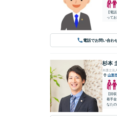
【電話
ってお
電話でお問い合わ
杉本 
弁護士法
山形
【回収
着手金
なたの