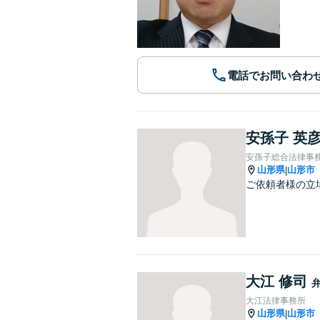
電話でお問い合わ
安孫子 英
安孫子総合法律事
山形県
山形市
|
ご依頼者様の立
大江 修司
大江法律事務所
山形県
山形市
|