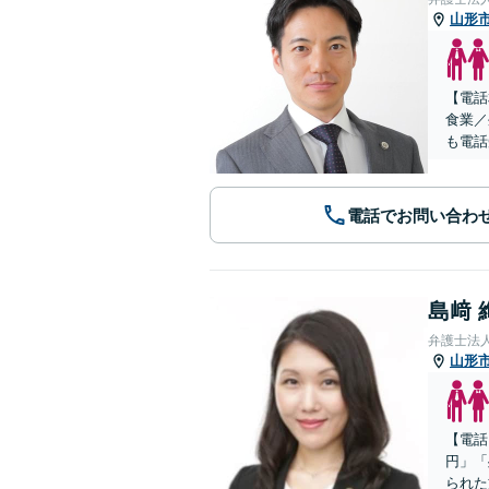
山形
【電話
食業／
も電話
電話でお問い合わ
島﨑 
弁護士法
山形
【電話
円」「
られた