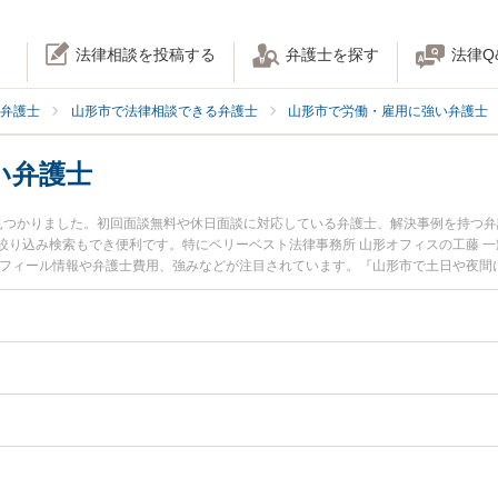
法律相談を投稿する
弁護士を探す
法律Q
弁護士
山形市で法律相談できる弁護士
山形市で労働・雇用に強い弁護士
い弁護士
見つかりました。初回面談無料や休日面談に対応している弁護士、解決事例を持つ
絞り込み検索もでき便利です。特にベリーベスト法律事務所 山形オフィスの工藤 一
ロフィール情報や弁護士費用、強みなどが注目されています。『山形市で土日や夜間
実績豊富な近くの弁護士を検索したい』『初回相談無料で退職代行を法律相談でき