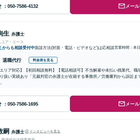
せ
メール
絢生
弁護士
人ユア・エース
市
からも相談受付中
面談方法(対面・電話・ビデオなど)は応相談
営業時間：本
退職代行
料金表を見る
エリア対応】【初回相談無料】【電話相談可】不当解雇や未払い残業代、職
り扱い実績あり「元裁判官の弁護士が在籍する事務所／労働審判から訴訟ま
」
せ
メール
敦嗣
弁護士
インタビューを見る
人勝浦総合法律事務所