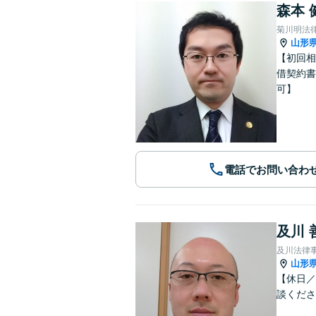
森本 
菊川明法
山形
【初回相
借契約書
可】
電話でお問い合わ
及川 
及川法律
山形
【休日／
談くださ