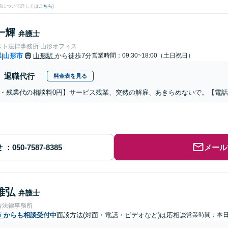
果について詳しくは
こちら
)
一輝
弁護士
スト法律事務所 山形オフィス
県
山形市
山形駅
から徒歩7分
営業時間：09:30~18:00（土日祝日）
|
退職代行
料金表を見る
・残業代の相談料0円】サービス残業、突然の解雇、あきらめないで。【電
せ
メール
雅弘
弁護士
合法律事務所
市
からも相談受付中
面談方法(対面・電話・ビデオなど)は応相談
営業時間：本