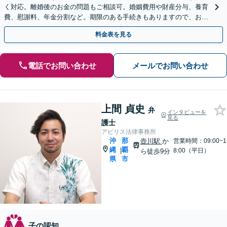
く対応。離婚後のお金の問題もご相談可。婚姻費用や財産分与、養育
費、慰謝料、年金分割など。期限のある手続きもありますので、お早
めにご相談ください【WEB面談可】
料金表を見る
電話でお問い合わせ
メールでお問い合わせ
上間 貞史
弁
インタビューを
見る
護士
アビリス法律事務所
沖
那
壺川駅
か
営業時間：09:00~1
縄
覇
|
8:00（平日）
ら徒歩9分
県
市
子の認知