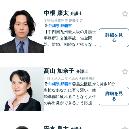
業法務・企業側労働「沖縄な
中根 康太
らではの習慣」を熟知した弁
弁護士
護士が多数在籍。
岡野法律事務所 那覇支店
沖縄県
那覇市
|
【中四国九州最大級の弁護士
詳細を見
事務所】交通事故、借金問
る
題、離婚、相続など様々な問
題について、「何度でも無
料」の相談を行っています！
まずはお気軽にご相談くださ
い！
髙山 加奈子
弁護士
弁護士法人ニライ総合法律事務所
沖縄県
那覇市
美栄橋駅
から徒歩10分
|
多忙なあなたに寄り添い、離
詳細を見
婚準備に疲れることなく人生
る
の再出発ができるよう応援し
ます。
安本 良太