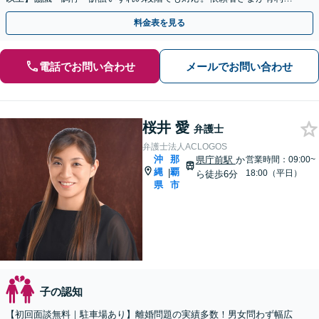
解決できるよう粘り強く交渉します／バス停「天久」2分
料金表を見る
電話でお問い合わせ
メールでお問い合わせ
桜井 愛
弁護士
弁護士法人ACLOGOS
沖
那
県庁前駅
か
営業時間：09:00~
縄
覇
|
18:00（平日）
ら徒歩6分
県
市
子の認知
【初回面談無料｜駐車場あり】離婚問題の実績多数！男女問わず幅広