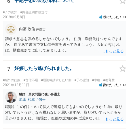
6
中絶手術の金額請求について
料請求などもできる可能性があります。 いずれにせよ、親御さんとの
関わりが不可欠となると思われますので、一度話し合った上で、法律
#子の認知
#内容証明作成送付
事務所へ早めのご相談をされたほうがよろしいかと思います。
2019年9月8日
役にたった
11
内藤 政信
弁護士
請求の意思を強めるしかないでしょう。 住所、勤務先はつかんでます
か。 自宅あて書面で支払催告書を送ってみましょう。 反応がなけれ
ば、勤務先あてに出してみましょう。
7
妊娠したら逃げられました。
#婚外の妊娠
#音信不通
#慰謝料請求したい側
#子の認知
#中絶
#養育費
2021年12月11日
役にたった
12
離婚・男女問題に強い弁護士
原田 和幸
弁護士
職場にこの件について個人で連絡してもよいのでしょうか？ 単に取り
次いでもらうだけなら構わないと思いますが、取り次いでもらえるか
分かりませんね。 職場に、妊娠や認知の件は話さないほうがよいと思
います。 それとも弁護士を通すべきなのでしょうか？ 相談者で対応が