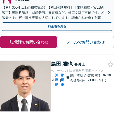
【累計300件以上の相談実績】【初回相談無料】【電話相談・WEB面
談可】慰謝料請求、財産分与、養育費など、幅広く対応可能です。相
談者さまに寄り添う姿勢を大切にしています。請求された側も対応し
ておりますので、お気軽にご相談ください。
料金表を見る
電話でお問い合わせ
メールでお問い合わせ
島田 雅也
弁護士
ベリーベスト法律事務所 那覇オフィス
沖
那
県庁前駅
か
営業時間：09:30~
縄
覇
|
21:00（平日）
ら徒歩4分
県
市