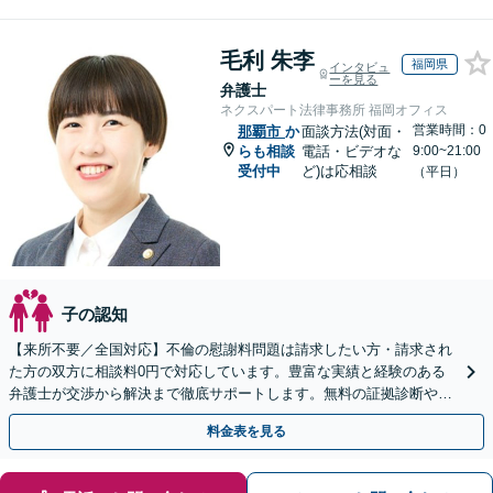
毛利 朱李
福岡県
インタビュ
ーを見る
弁護士
ネクスパート法律事務所 福岡オフィス
営業時間：0
那覇市
か
面談方法(対面・
らも相談
電話・ビデオな
9:00~21:00
受付中
ど)は応相談
（平日）
子の認知
【来所不要／全国対応】不倫の慰謝料問題は請求したい方・請求され
た方の双方に相談料0円で対応しています。豊富な実績と経験のある
弁護士が交渉から解決まで徹底サポートします。無料の証拠診断や着
手金の返還保証もありますので安心してご相談ください。
料金表を見る