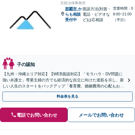
宮路法律事務所
営業時間：0
那覇市
か
面談方法(対面・
らも相談
電話・ビデオな
8:00~21:00
受付中
ど)は応相談
（平日）
子の認知
【九州・沖縄エリア対応】【WEB面談対応】「モラハラ・DV問題に
強い弁護士」専業主婦の方でも経済的な自立に向けた道筋を示し、新
しい人生のスタートをバックアップ「養育費、婚姻費用の心配もお任
せ」経営者特有の離婚問題に対応【休日・夜間相談可】
料金表を見る
電話でお問い合わせ
メールでお問い合わせ