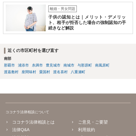
離婚・男女問題
子供の認知とは｜メリット・デメリッ
ト、相手が拒否した場合の強制認知の手
続きなど解説
近くの市区町村を選び直す
南部
那覇市
浦添市
糸満市
豊見城市
南城市
与那原町
南風原町
渡嘉敷村
座間味村
粟国村
渡名喜村
八重瀬町
ココナラ法律相談について
ココナラ法律相談とは
ご意見・ご要望
法律Q&A
利用規約