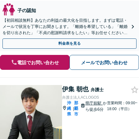
子の認知
【初回相談無料】あなたの利益の最大化を目指します。まずは電話・
メールで状況を丁寧にお聞きします。「離婚を希望している」「離婚
を切り出された」「不貞の慰謝料請求をしたい」等お任せください。
【リーズナブルな料金設定】
料金表を見る
電話でお問い合わせ
メールでお問い合わせ
伊集 朝也
弁護士
弁護士法人ACLOGOS
沖
那
県庁前駅
か
営業時間：09:00~
縄
覇
|
18:00（平日）
ら徒歩6分
県
市