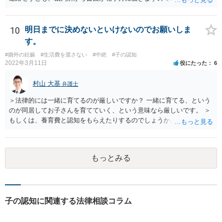
す。 ご要望は認知や養育費の請求でしょうか？ 任意に応じてもらえな
いのであれば、調停や訴訟をするしかないかと思います。
10
明日までに決めないといけないのでお願いしま
す。
#婚外の妊娠
#生活費を渡さない
#中絶
#子の認知
2022年3月11日
役にたった
6
村山 大基
弁護士
＞法律的には一緒に育てるのが厳しいですか？ 一緒に育てる、という
のが同居してお子さんを育てていく、という意味なら厳しいです。 ＞
もしくは、養育費と認知をもらえたりするのでしょうか、 相手が認知
を拒む場合、調停や裁判などの手続きで認知を求める必要がありま
す。 また、認知されたことを前提に、父親として子を養う義務があり
ますので、 養育費を請求できます。 ただ、極端な話相手に収入がなか
もっとみる
ったり、行方不明だったりすると、実際上の回収が難しい可能性はあ
ります。
子の認知に関連する法律相談コラム