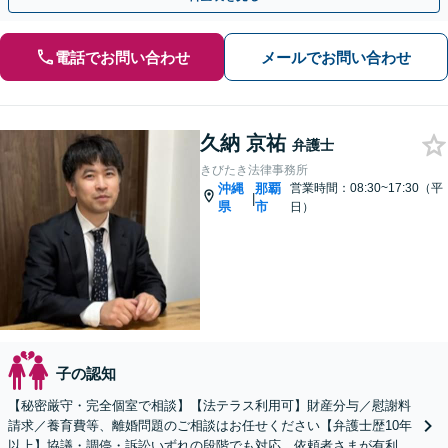
電話でお問い合わせ
メールでお問い合わせ
久納 京祐
弁護士
きびたき法律事務所
沖縄
那覇
営業時間：08:30~17:30（平
|
県
市
日）
子の認知
【秘密厳守・完全個室で相談】【法テラス利用可】財産分与／慰謝料
請求／養育費等、離婚問題のご相談はお任せください【弁護士歴10年
以上】協議・調停・訴訟いずれの段階でも対応。依頼者さまが有利に