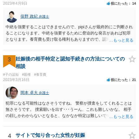
2023年4月9日
役にたった
14
俣野 政紀
弁護士
中絶を強要することはできませんので、pipiさんが最終的にご判断され
ることになります。中絶を強要するために脅迫的な発言があれば犯罪
となります。養育費も受け取る権利もありますので、認知等につきお
相手がきちんと対応しないのであれば弁護士にご相談されることをお
勧めします。
3
妊娠後の相手特定と認知手続きの方法についての
相談
#子の認知
#親権
#養育費
2023年3月16日
役にたった
21
岡本 卓大
弁護士
犯罪になる可能性はなさそうですね。 警察が捜査をしてくれることは
無さそうです。 捜索願いを出す･･･うーん、これも難しいかな。 相手
の顔しかわからないとなると、なかなか特定は難しいですね。 お役に
立てず、すみません。
4
サイトで知り合った女性が妊娠