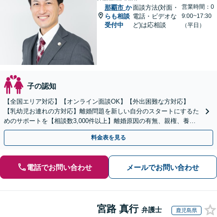
営業時間：0
那覇市
か
面談方法(対面・
らも相談
電話・ビデオな
9:00~17:30
受付中
ど)は応相談
（平日）
子の認知
【全国エリア対応】【オンライン面談OK】【外出困難な方対応】
【乳幼児お連れの方対応】離婚問題を新しい自分のスタートにするた
めのサポートを【相談数3,000件以上】離婚原因の有無、親権、養育
費、財産分与、慰謝料請求【夜間・休日相談可】
料金表を見る
電話でお問い合わせ
メールでお問い合わせ
宮路 真行
弁護士
鹿児島県