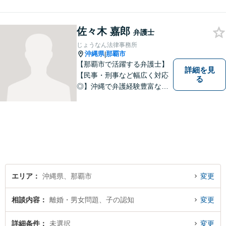
談交渉/後遺障害等級の認定/損
害賠償請求などにお困りの方
佐々木 嘉郎
はぜひ、当事務所にご相談く
弁護士
ださい。【企業法務対応可
じょうなん法律事務所
能】
沖縄県
那覇市
|
【那覇市で活躍する弁護士】
詳細を見
【民事・刑事など幅広く対応
る
◎】沖縄で弁護経験豊富な弁
護士！スピーディな対応を心
掛け、皆様の抱える問題がで
きるだけ早く解決できるよう
尽力します！皆様のご希望を
丁寧にお聞きします。【牧志
駅・安里駅から徒歩圏】
エリア
沖縄県、那覇市
変更
相談内容
離婚・男女問題、子の認知
変更
詳細条件
未選択
変更