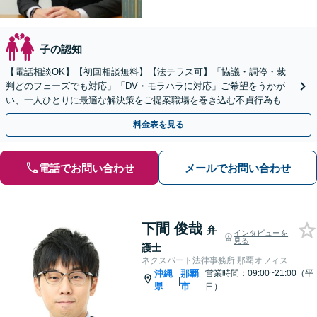
子の認知
【電話相談OK】【初回相談無料】【法テラス可】「協議・調停・裁
判どのフェーズでも対応」「DV・モラハラに対応」ご希望をうかが
い、一人ひとりに最適な解決策をご提案職場を巻き込む不貞行為も円
滑に解決【ビデオ相談】【完全個室対応】駐車場あり
料金表を見る
電話でお問い合わせ
メールでお問い合わせ
下間 俊哉
弁
インタビューを
見る
護士
ネクスパート法律事務所 那覇オフィス
沖縄
那覇
営業時間：09:00~21:00（平
|
県
市
日）