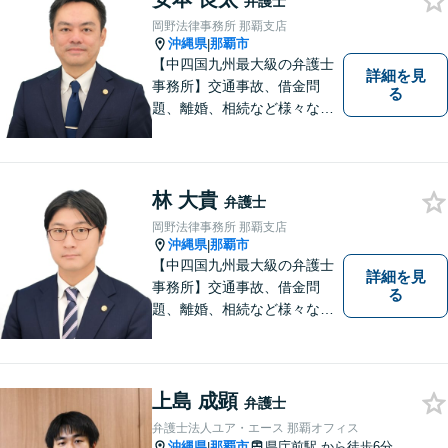
弁護士
岡野法律事務所 那覇支店
沖縄県
那覇市
|
【中四国九州最大級の弁護士
詳細を見
事務所】交通事故、借金問
る
題、離婚、相続など様々な問
題について、「何度でも無
料」の相談を行っています！
まずはお気軽にご相談くださ
い！
林 大貴
弁護士
岡野法律事務所 那覇支店
沖縄県
那覇市
|
【中四国九州最大級の弁護士
詳細を見
事務所】交通事故、借金問
る
題、離婚、相続など様々な問
題について、「何度でも無
料」の相談を行っています！
まずはお気軽にご相談くださ
い！
上島 成顕
弁護士
弁護士法人ユア・エース 那覇オフィス
沖縄県
那覇市
県庁前駅
から徒歩6分
|