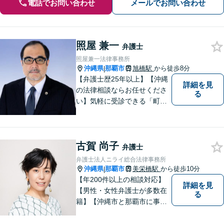
電話でお問い合わせ
メールでお問い合わせ
照屋 兼一
弁護士
照屋兼一法律事務所
沖縄県
那覇市
旭橋駅
から徒歩8分
|
【弁護士歴25年以上】【沖縄
詳細を見
の法律相談ならお任せくださ
る
い】気軽に受診できる「町医
者」のような弁護士でありた
いと思っています。豊富な経
験により培ったノウハウを活
古賀 尚子
かし、ひとりでも多く悩まれ
弁護士
ている方を救います。ぜひご
弁護士法人ニライ総合法律事務所
相談ください。
沖縄県
那覇市
美栄橋駅
から徒歩10分
|
【年200件以上の相談対応】
詳細を見
【男性・女性弁護士が多数在
る
籍】【沖縄市と那覇市に事務
所あり】離婚問題、相続問
題、労働雇用、刑事事件、企