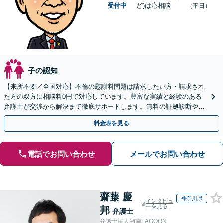
受付中
ど)は応相談
（平日）
子の認知
【来所不要／全国対応】不倫の慰謝料問題は請求したい方・請求され
た方の双方に相談料0円で対応しています。豊富な実績と経験のある
弁護士が交渉から解決まで徹底サポートします。無料の証拠診断や着
手金の返還保証もありますので安心してご相談ください。
料金表を見る
電話でお問い合わせ
メールでお問い合わせ
齋藤 慶
神奈川県
インタビュ
ーを見る
邦
弁護士
弁護士法人湘南LAGOON