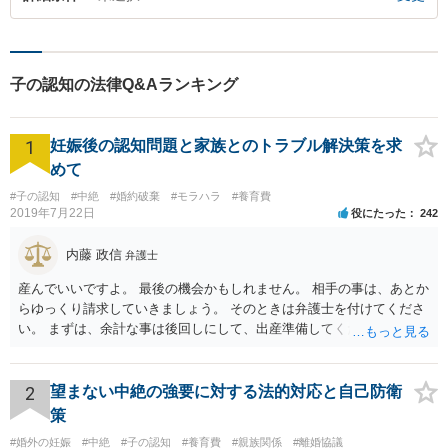
子の認知の法律Q&Aランキング
1
妊娠後の認知問題と家族とのトラブル解決策を求
めて
#子の認知
#中絶
#婚約破棄
#モラハラ
#養育費
2019年7月22日
役にたった
242
内藤 政信
弁護士
産んでいいですよ。 最後の機会かもしれません。 相手の事は、あとか
らゆっくり請求していきましょう。 そのときは弁護士を付けてくださ
い。 まずは、余計な事は後回しにして、出産準備してください。
2
望まない中絶の強要に対する法的対応と自己防衛
策
#婚外の妊娠
#中絶
#子の認知
#養育費
#親族関係
#離婚協議