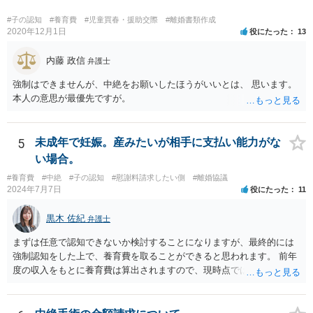
#子の認知
#養育費
#児童買春・援助交際
#離婚書類作成
2020年12月1日
役にたった
13
内藤 政信
弁護士
強制はできませんが、中絶をお願いしたほうがいいとは、 思います。
本人の意思が最優先ですが。
5
未成年で妊娠。産みたいが相手に支払い能力がな
い場合。
#養育費
#中絶
#子の認知
#慰謝料請求したい側
#離婚協議
2024年7月7日
役にたった
11
黒木 佐紀
弁護士
まずは任意で認知できないか検討することになりますが、最終的には
強制認知をした上で、養育費を取ることができると思われます。 前年
度の収入をもとに養育費は算出されますので、現時点では少額しか取
れないとしても、相手が大学を卒業して就職したら、そこで再度、養
育費の増額調停を起こすこともできます。 仮に中絶する場合でも、相
手方が妊娠について話し合いをしっかりしてくれない場合には、慰謝