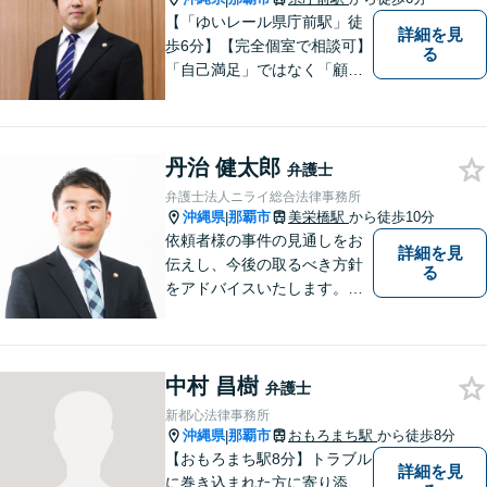
【「ゆいレール県庁前駅」徒
詳細を見
歩6分】【完全個室で相談可】
る
「自己満足」ではなく「顧客
満足」が得られたかどうかを
大切にしています。一人一人
の依頼者に寄り添い、依頼者
丹治 健太郎
が本当に求める最高の結果に
弁護士
こだわり続けたいと考えてお
弁護士法人ニライ総合法律事務所
ります。 お気軽にご相談くだ
沖縄県
那覇市
美栄橋駅
から徒歩10分
|
さい。
依頼者様の事件の見通しをお
詳細を見
伝えし、今後の取るべき方針
る
をアドバイスいたします。徹
底したリーガルサービスを提
供します。
中村 昌樹
弁護士
新都心法律事務所
沖縄県
那覇市
おもろまち駅
から徒歩8分
|
【おもろまち駅8分】トラブル
詳細を見
に巻き込まれた方に寄り添