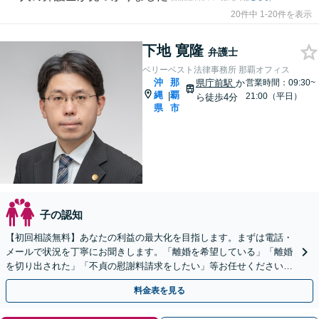
20件中 1-20件を表示
下地 寛隆
弁護士
ベリーベスト法律事務所 那覇オフィス
沖
那
県庁前駅
か
営業時間：09:30~
縄
覇
|
21:00（平日）
ら徒歩4分
県
市
子の認知
【初回相談無料】あなたの利益の最大化を目指します。まずは電話・
メールで状況を丁寧にお聞きします。「離婚を希望している」「離婚
を切り出された」「不貞の慰謝料請求をしたい」等お任せください。
【リーズナブルな料金設定】
料金表を見る