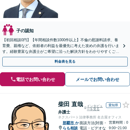
子の認知
【初回相談0円】【年間相談件数1000件以上】不倫の慰謝料請求、養
育費、親権など、依頼者の利益を最優先に考えた攻めの弁護を行いま
す。経験豊富な弁護士がご希望に沿った解決方針をわかりやすくご提
案します。お気軽にお問合せ下さい。
料金表を見る
電話でお問い合わせ
メールでお問い合わせ
柴田 直哉
愛知県
インタビュ
ーを見る
弁護士
ネクスパート法律事務所 名古屋オフィス
営業時間：0
那覇市
か
面談方法(対面・
らも相談
電話・ビデオな
9:00~21:00