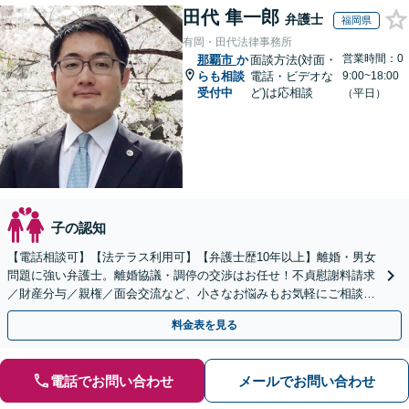
田代 隼一郎
弁護士
福岡県
有岡・田代法律事務所
営業時間：0
那覇市
か
面談方法(対面・
らも相談
電話・ビデオな
9:00~18:00
受付中
ど)は応相談
（平日）
子の認知
【電話相談可】【法テラス利用可】【弁護士歴10年以上】離婚・男女
問題に強い弁護士。離婚協議・調停の交渉はお任せ！不貞慰謝料請求
／財産分与／親権／面会交流など、小さなお悩みもお気軽にご相談く
ださい【夜間・休日面談可】【完全個室】【赤坂駅1分】
料金表を見る
電話でお問い合わせ
メールでお問い合わせ