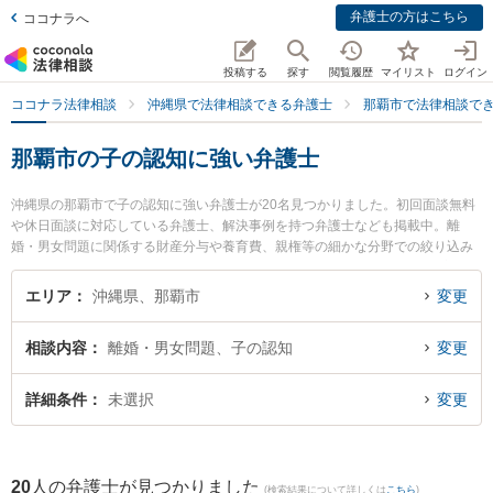
弁護士の方はこちら
ココナラへ
投稿する
探す
閲覧履歴
マイリスト
ログイン
ココナラ法律相談
沖縄県で法律相談できる弁護士
那覇市で法律相談で
那覇市の子の認知に強い弁護士
沖縄県の那覇市で子の認知に強い弁護士が20名見つかりました。初回面談無料
や休日面談に対応している弁護士、解決事例を持つ弁護士なども掲載中。離
婚・男女問題に関係する財産分与や養育費、親権等の細かな分野での絞り込み
検索もでき便利です。特にベリーベスト法律事務所 那覇オフィスの下地 寛隆弁
護士や弁護士法人ACLOGOSの真栄里 嘉邦弁護士、きびたき法律事務所の久納
エリア
沖縄県、那覇市
変更
京祐弁護士のプロフィール情報や弁護士費用、強みなどが注目されています。
『那覇市で土日や夜間に発生した子の認知のトラブルを今すぐに弁護士に相談
相談内容
離婚・男女問題、子の認知
変更
したい』『子の認知のトラブル解決の実績豊富な近くの弁護士を検索したい』
『初回相談無料で子の認知を法律相談できる那覇市内の弁護士に相談予約した
い』などでお困りの相談者さんにおすすめです。
詳細条件
未選択
変更
20
人の弁護士が見つかりました
(検索結果について詳しくは
こちら
)