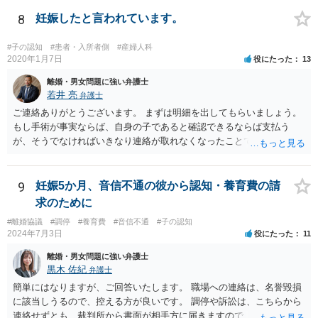
難しいと思われれば、弁護士に入ってもらうことも検討されてくださ
い。 一度、お近くの弁護士に相談されてみてもよいと思います。
8
妊娠したと言われています。
#子の認知
#患者・入所者側
#産婦人科
2020年1月7日
役にたった
13
離婚・男女問題に強い弁護士
若井 亮
弁護士
ご連絡ありがとうございます。 まずは明細を出してもらいましょう。
もし手術が事実ならば、自身の子であると確認できるならば支払う
が、そうでなければいきなり連絡が取れなくなったことで不信感もあ
るし、自身の子であるか疑問に残る点もあるので、支払えないと回答
してはいかがでしょうか。 代理人となる場合ですが、事務所ごとにま
ちまちです。 弊所の場合、交渉をお受けするとなると20万円くらいが
9
妊娠5か月、音信不通の彼から認知・養育費の請
多いかと思います。
求のために
#離婚協議
#調停
#養育費
#音信不通
#子の認知
2024年7月3日
役にたった
11
離婚・男女問題に強い弁護士
黒木 佐紀
弁護士
簡単にはなりますが、ご回答いたします。 職場への連絡は、名誉毀損
に該当しうるので、控える方が良いです。 調停や訴訟は、こちらから
連絡せずとも、裁判所から書面が相手方に届きますので、連絡不要で