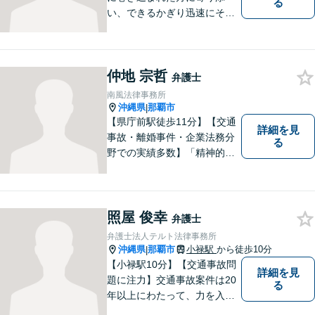
る
い、できるかぎり迅速にそし
て最善の解決を図るべく、常
に全力で取り組んでおりま
す。企業法務、土地問題、離
仲地 宗哲
婚、借金、相続、交通事故
弁護士
等、生活上のトラブルがござ
南風法律事務所
いましたら、お気軽にご相談
沖縄県
那覇市
|
下さい。
【県庁前駅徒歩11分】【交通
詳細を見
事故・離婚事件・企業法務分
る
野での実績多数】「精神的な
負担の軽減」や「解決プロセ
ス」を重視し、弁護を進めて
まいります。見積もりは無料
ですので、お気軽にご相談く
照屋 俊幸
弁護士
ださい。個々に応じた解決策
弁護士法人テルト法律事務所
をご提案します。
沖縄県
那覇市
小禄駅
から徒歩10分
|
【小禄駅10分】【交通事故問
詳細を見
題に注力】交通事故案件は20
る
年以上にわたって、力を入れ
てきました。保険会社との示