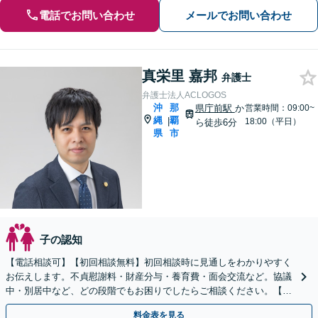
電話でお問い合わせ
メールでお問い合わせ
真栄里 嘉邦
弁護士
弁護士法人ACLOGOS
沖
那
県庁前駅
か
営業時間：09:00~
縄
覇
|
18:00（平日）
ら徒歩6分
県
市
子の認知
【電話相談可】【初回相談無料】初回相談時に見通しをわかりやすく
お伝えします。不貞慰謝料・財産分与・養育費・面会交流など。協議
中・別居中など、どの段階でもお困りでしたらご相談ください。【県
庁南口1分】【WEB面談可】
料金表を見る