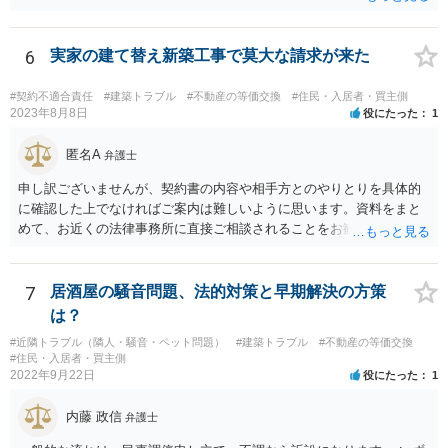
だとして、一般定期借地権となっていないか（そもそも契約の更新が
ないことを前提とする契約か、借地借家法の更新に関する規定の適用
のある契約か）等につき、まず、お父様が締結されている契約書の内
6
実家の建て替え新築工事で莫大な請求が来た
容を確認の上、確かめてみる必要があるように思います。 その上
で、契約書の内容や適用される法律等に基づき、今後の対応を検討な
#契約不適合責任
#建築トラブル
#不動産の等価交換
#住民・入居者・買主側
されるべきでしょう。 借地契約自体が数十年前から継続している等
2023年8月8日
役にたった
1
の事情からしますと、ご投稿さんのご事案は、借地契約が締結された
時期によっては、借地借家法ではなく、旧借地法が適用されるご事案
匿名A
弁護士
かもしれません。 ※借地借家法の施行日が平成４年８月１日の関係
申し訳ございませんが、契約書の内容や相手方とのやりとりを具体的
で、平成４年７月３１日以前に締結された借地契約については、依然
に確認した上でなければご案内は難しいように思います。資料をまと
として旧借地法が適用されます。 なお、適用される法律が旧借地
めて、お近くの法律事務所に直接ご相談されることをお勧めいたしま
法、借地借家法のいずれであったとしても、家主側の更新拒絶には正
す。
当事由が必要とされており、裁判実務上も容易には認められていませ
ん。 ただし、借地借家法が施行された平成４年８月１日以降に借地
7
居酒屋の騒音問題、法的対策と早期解決の方策
契約が締結されている場合、契約の更新がないことを前提とする一般
定期借地権となっている可能性もあるので、契約内容の確認をしてみ
は？
てください。 ※本来、借地借家法では、契約を更新しないことを内
#近隣トラブル（隣人・騒音・ペット問題）
#建築トラブル
#不動産の等価交換
容とする特約は、借地人に不利な特約として無効とされます。 しか
#住民・入居者・買主側
しながら、存続期間を50年以上とする借地契約を締結するに際し、３
2022年9月22日
役にたった
1
つの特約（①契約の更新なし、②建物の築造による期間の延長なし、
③建物買取請求をしない）を付ける、一般定期借地権を設定するこが
内藤 政信
弁護士
認められています（借地借家法22条）。 【参考】借地借家法 第２２条