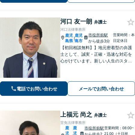
河口 友一朗
弁護士
河口法律事務所
市役所前駅
営業時間：本
鹿児
鹿児
|
島県
島市
日定休日
から徒歩3分
【初回相談無料】】地元密着型の弁護
士として、誠実・正確・迅速な対応を
心がけています。新しい人生のスター
トを切る第一歩として、お気軽にご相
談ください【24時間メール問い合わせ
可】豊富な実践経験を活かし、スピー
ド解決を目指します。
電話でお問い合わせ
メールでお問い合わせ
上福元 尚之
弁護士
堂免法律事務所
鹿
鹿
市役所前駅
営業時間：08:00~
児
児
21:00（土日祝
から徒歩2