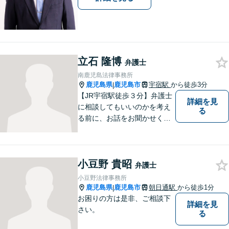
立石 隆博
弁護士
南鹿児島法律事務所
鹿児島県
鹿児島市
宇宿駅
から徒歩3分
|
【JR宇宿駅徒歩３分】弁護士
詳細を見
に相談してもいいのかを考え
る
る前に、お話をお聞かせくだ
さい。刑事・男女問題・借金
など幅広く対応◎お一人おひ
とりにとって最適な解決方法
小豆野 貴昭
をご提案いたします。
弁護士
小豆野法律事務所
鹿児島県
鹿児島市
朝日通駅
から徒歩1分
|
お困りの方は是非、ご相談下
詳細を見
さい。
る