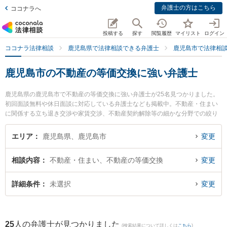
弁護士の方はこちら
ココナラへ
投稿する
探す
閲覧履歴
マイリスト
ログイン
ココナラ法律相談
鹿児島県で法律相談できる弁護士
鹿児島市で法律相
鹿児島市の不動産の等価交換に強い弁護士
鹿児島県の鹿児島市で不動産の等価交換に強い弁護士が25名見つかりました。
初回面談無料や休日面談に対応している弁護士なども掲載中。不動産・住まい
に関係する立ち退き交渉や家賃交渉、不動産契約解除等の細かな分野での絞り
込み検索もでき便利です。特に城山総合法律事務所の上川 清弁護士や樋口法律
事務所の樋口 翔馬弁護士、上山法律事務所の穂村 公亮弁護士のプロフィール情
エリア
鹿児島県、鹿児島市
変更
報や弁護士費用、強みなどが注目されています。『鹿児島市で土日や夜間に発
生した不動産の等価交換のトラブルを今すぐに弁護士に相談したい』『不動産
相談内容
不動産・住まい、不動産の等価交換
変更
の等価交換のトラブル解決の実績豊富な近くの弁護士を検索したい』『初回相
談無料で不動産の等価交換を法律相談できる鹿児島市内の弁護士に相談予約し
たい』などでお困りの相談者さんにおすすめです。
詳細条件
未選択
変更
25
人の弁護士が見つかりました
(検索結果について詳しくは
こちら
)