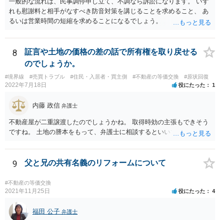
一般的な流れは、民事調停申し立て、不調なら訴訟になります。 いず
（一般定期借地権） 存続期間を５０年以上として借地権を設定する
れも慰謝料と相手がなすべき防音対策を講じることを求めること、 あ
場合においては、第９条及び第１６条の規定にかかわらず、契約の更
るいは営業時間の短縮を求めることになるでしょう。
新（更新の請求及び土地の使用の継続によるものを含む。次条第１項
において同じ。）及び建物の築造による存続期間の延長がなく、並び
に第１３条の規定による買取りの請求をしないこととする旨を定める
ことができる。この場合においては、その特約は、公正証書による等
8
証言や土地の価格の差の話で所有権を取り戻せる
書面によってしなければならない。
のでしょうか。
#境界線
#売買トラブル
#住民・入居者・買主側
#不動産の等価交換
#原状回復
2022年7月18日
役にたった
1
内藤 政信
弁護士
不動産屋が二重譲渡したのでしょうかね。 取得時効の主張もできそう
ですね。 土地の謄本をもって、弁護士に相談するといいでしょう。
9
父と兄の共有名義のリフォームについて
#不動産の等価交換
2021年11月25日
役にたった
4
福田 公子
弁護士