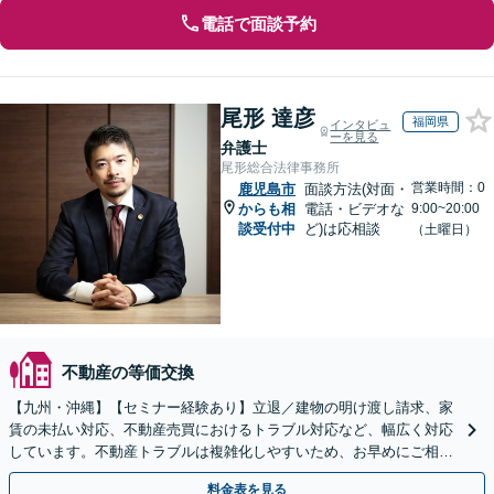
電話で面談予約
尾形 達彦
福岡県
インタビュ
ーを見る
弁護士
尾形総合法律事務所
営業時間：0
鹿児島市
面談方法(対面・
からも相
電話・ビデオな
9:00~20:00
談受付中
ど)は応相談
（土曜日）
不動産の等価交換
【九州・沖縄】【セミナー経験あり】立退／建物の明け渡し請求、家
賃の未払い対応、不動産売買におけるトラブル対応など、幅広く対応
しています。不動産トラブルは複雑化しやすいため、お早めにご相談
ください。【休日・夜間面談可】
料金表を見る