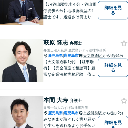
【JR谷山駅徒歩４分・谷山電
詳細を見
停徒歩６分】地域密着型の弁
る
護士です。迅速さは何よりの
誠実さと考えています。ぜ
ひ、お気軽にご相談くださ
い。
萩原 隆志
弁護士
弁護士法人萩原 鹿児島シティ法律事務所
鹿児島県
鹿児島市
天文館通駅
から徒歩1分
|
【天文館通駅1分】【駐車場
詳細を見
有】【完全個室で相談可】豊
る
富な企業法務実務経験、依頼
業務解決実績、旺盛な知的好
奇心をもとに、謙虚かつ誠実
にご依頼者の言葉や想いに耳
本間 大寿
を傾け、依頼者の悩みに寄り
弁護士
添って助言や提案を提供して
弁護士法人みずほ法律事務所
参ります。 お気軽にご相談く
鹿児島県
鹿児島市
市役所前駅
から徒歩2分
|
ださい。
みなさまが瑞々しく実り豊か
詳細を見
な生活を送れるようお手伝い
る