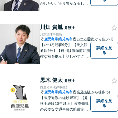
がしたい。実り豊かな美しい
国を作る一助になりたい。
「実る程首を垂れる稲穂か
な」という初心を大切に，み
川畑 貴胤
なさまと一緒に成長させてい
弁護士
ただきたい。それが私たち，
川畑法律事務所
みずほ法律事務所の思いで
鹿児島県
鹿児島市
いづろ通駅
から徒歩9分
|
す。
【いづろ通駅9分】 【天文館
詳細を見
通駅9分】【費用は依頼前に明
る
確な額を提示】話しやすさを
重視した対応に自信あり。依
頼者さまに納得いくまで心の
うちを話してもらったうえ
黒木 健太
で、お悩みの解決に向けて丁
弁護士
寧にアドバイスしていきま
西鹿児島法律事務所
す。
鹿児島県
鹿児島市
高見橋駅
から徒歩1分
|
【医療過誤の経験豊富】【弁
詳細を見
護士経験10年以上】医療知識
る
の必要な交通事故の賠償金請
求、後遺障害等級申請はお任