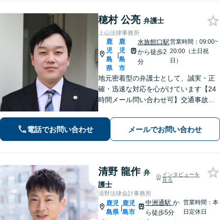
穂村 公亮
弁護士
上山法律事務所
鹿
鹿
水族館口駅
営業時間：09:00~
児
児
20:00（土日祝
から徒歩2
|
島
島
日）
分
県
市
地元密着型の弁護士として、誠実・正
確・迅速な対応を心がけています【24
時間メール問い合わせ可】交通事故／
離婚／労働／不動産等のトラブルにも
幅広く対応。新しい人生のスタートを
電話でお問い合わせ
メールでお問い合わせ
切るお手伝いをします【市電水族館口
駅2分】【完全個室】
清野 龍作
弁
インタビューを
見る
護士
清野法律会計事務所
中洲通駅
か
営業時間：本
鹿児
鹿児
|
島県
島市
日定休日
ら徒歩5分