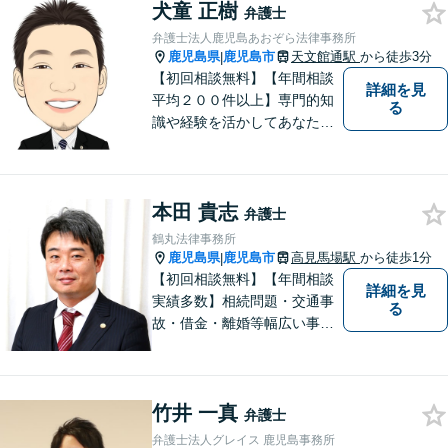
犬童 正樹
弁護士
弁護士法人鹿児島あおぞら法律事務所
鹿児島県
鹿児島市
天文館通駅
から徒歩3分
|
【初回相談無料】【年間相談
詳細を見
平均２００件以上】専門的知
る
識や経験を活かしてあなたの
心をあおぞらにします！債務
整理、離婚や不倫などの男女
問題、相続、交通事故、私選
本田 貴志
弁護などに強い弁護士です。
弁護士
「鹿児島あおぞら法律事務
鶴丸法律事務所
所」で検索。
鹿児島県
鹿児島市
高見馬場駅
から徒歩1分
|
【初回相談無料】【年間相談
詳細を見
実績多数】相続問題・交通事
る
故・借金・離婚等幅広い事件
に対応しています。親しみや
すい弁護士が、依頼者様のた
めに、最良の結果を追求しま
竹井 一真
す。困ったらすぐにご相談く
弁護士
ださい。
弁護士法人グレイス 鹿児島事務所