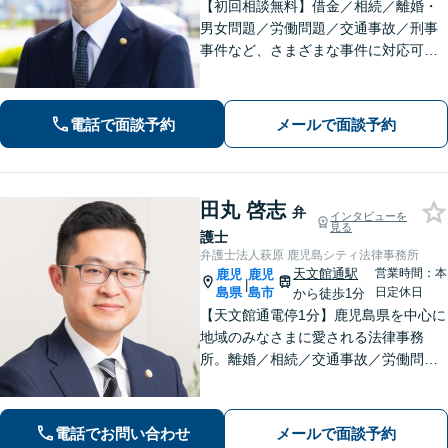
【初回相談無料】借金／相続／離婚・
男女問題／労働問題／交通事故／刑事
事件など、さまざまな事件に対応可能
です。お話を丁寧にお聞きすることを
心がけています。はじめて弁護士に相
談される方も、お気軽にご相談くださ
電話で面談予約
メールで面談予約
い。
田丸 啓志
弁
インタビューを
見る
護士
弁護士法人萩原 鹿児島シティ法律事務所
天文館通駅
営業時間：本
鹿児
鹿児
|
島県
島市
日定休日
から徒歩1分
【天文館通電停1分】鹿児島県を中心に
地域のみなさまに愛される法律事務
所。離婚／相続／交通事故／労働問題
／刑事事件など。依頼者さまにとって
「一番の頼れる存在」でいられるよう
親身になって対応します。【近隣駐車
電話でお問い合わせ
メールで面談予約
場あり】