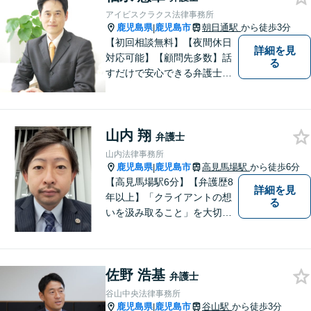
アリングで、ご相談の全容を
アイビスクラクス法律事務所
明らかにし、納得のいく解決
鹿児島県
鹿児島市
朝日通駅
から徒歩3分
|
を目指します。
【初回相談無料】【夜間休日
詳細を見
対応可能】【顧問先多数】話
る
すだけで安心できる弁護士を
目指しています。じっくり話
を聞き、そしてスパッと問題
を解決するプロフェッショナ
山内 翔
ルでありたいと思っていま
弁護士
す。
山内法律事務所
鹿児島県
鹿児島市
高見馬場駅
から徒歩6分
|
【高見馬場駅6分】【弁護歴8
詳細を見
年以上】「クライアントの想
る
いを汲み取ること」を大切に
し弁護を行います。ご相談の
際には、皆様の胸の内を詳し
くお聞かせください。納得の
佐野 浩基
いく解決になるよう、精一杯
弁護士
尽力いたします。【対応分野
谷山中央法律事務所
多数！】
鹿児島県
鹿児島市
谷山駅
から徒歩3分
|