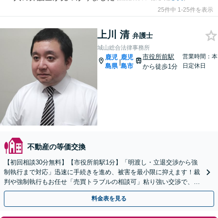
25件中 1-25件を表示
上川 清
弁護士
城山総合法律事務所
市役所前駅
営業時間：本
鹿児
鹿児
|
島県
島市
日定休日
から徒歩1分
不動産の等価交換
【初回相談30分無料】【市役所前駅1分】「明渡し・立退交渉から強
制執行まで対応」迅速に手続きを進め、被害を最小限に抑えます！裁
判や強制執行もお任せ「売買トラブルの相談可」粘り強い交渉で、依
頼者さまの意向に沿った解決を目指し全力で取り組みます
料金表を見る