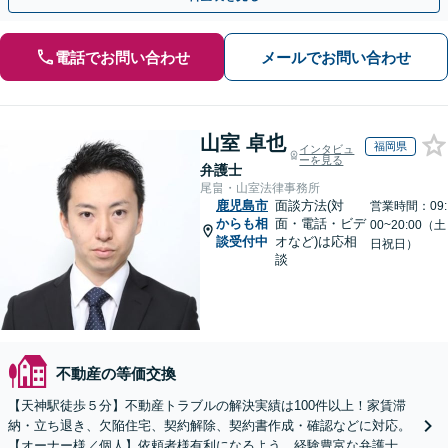
電話でお問い合わせ
メールでお問い合わせ
山室 卓也
福岡県
インタビュ
ーを見る
弁護士
尾畠・山室法律事務所
鹿児島市
面談方法(対
営業時間：09:
からも相
面・電話・ビデ
00~20:00（土
談受付中
オなど)は応相
日祝日）
談
不動産の等価交換
【天神駅徒歩５分】不動産トラブルの解決実績は100件以上！家賃滞
納・立ち退き、欠陥住宅、契約解除、契約書作成・確認などに対応。
【オーナー様／個人】依頼者様有利になるよう、経験豊富な弁護士が