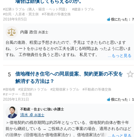
場合は賠償してもらえるのか。
#近隣トラブル（隣人・騒音・ペット問題）
#建築トラブル
#住民・入居者・買主側
#不動産の等価交換
2018年9月5日
役にたった
7
内藤 政信
弁護士
台風の進路、程度は予想されたので、予見は できたものと思います
ね。 シートをかぶせるとかの工夫を講じる時間はあ ったように思いま
すね。 工作物責任を負うと思いますね。 私見です。
5
借地権付き住宅への同居提案、契約更新の不安を
解消する方法は？
#借地権
#賃貸契約トラブル
#定期借家トラブル
#不動産の等価交換
#オーナー・売主側
2026年1月31日
役にたった
1
不動産・住まいに強い弁護士
清水 卓
弁護士
＞借地契約の残存期間は約25年となっている、借地契約自体が数十年
前から継続している → ご投稿さんのご事案の場合、適用されるのはど
の法律か（旧借地法か借地借家法か）、借地借家法が適用される場合