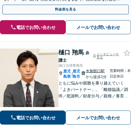
交渉いたします。まずは電話相談からお越しください
料金表を見る
電話でお問い合わせ
メールでお問い合わせ
樋口 翔馬
弁
インタビューを
見る
護士
樋口法律事務所
水族館口駅
営業時間：本
鹿児
鹿児
|
島県
島市
日定休日
から徒歩1分
ともに悩みや困難を乗り越えていく
「よきパートナー」。「離婚協議／調
停／慰謝料／財産分与／親権／養育費
ほか」【賠償金アップの事例多数】死
亡事故・重傷事故まで幅広く対応！保
険会社との交渉や医師との折衝、後遺
電話でお問い合わせ
メールでお問い合わせ
障害等級認定まで完全サポート。【完
全個室相談】