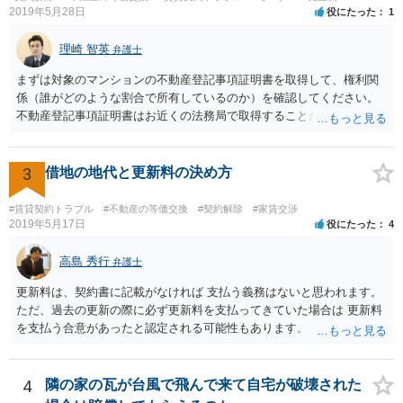
による解決の場合も、ご事案に応じて分割の仕方などバリエーション
2019年5月28日
役にたった
1
がいくつかあるため、一度、弁護士に直接相談し、アドバイスを受け
てみることもご検討下さい。
理崎 智英
弁護士
まずは対象のマンションの不動産登記事項証明書を取得して、権利関
係（誰がどのような割合で所有しているのか）を確認してください。
不動産登記事項証明書はお近くの法務局で取得することが出来ます。
お父さんが共有持分をもっていれば、お父様からの法定相続分につい
てたつをさんは権利をもっているので、相続分に応じた賃料収入をも
らう権利があります。
3
借地の地代と更新料の決め方
#賃貸契約トラブル
#不動産の等価交換
#契約解除
#家賃交渉
2019年5月17日
役にたった
4
高島 秀行
弁護士
更新料は、契約書に記載がなければ 支払う義務はないと思われます。
ただ、過去の更新の際に必ず更新料を支払ってきていた場合は 更新料
を支払う合意があったと認定される可能性もあります。 弁護士に面談
で相談されたらよいと思います。
4
隣の家の瓦が台風で飛んで来て自宅が破壊された