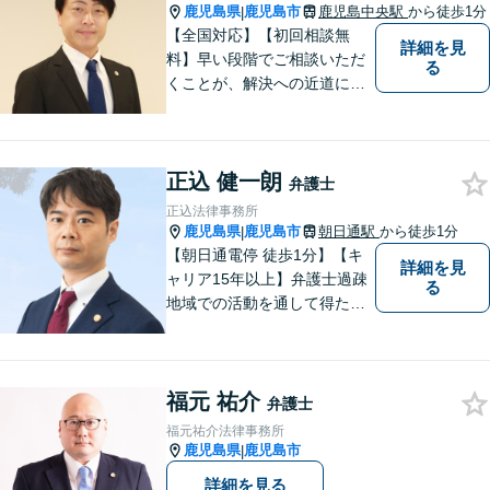
鹿児島県
鹿児島市
鹿児島中央駅
から徒歩1分
|
【全国対応】【初回相談無
詳細を見
料】早い段階でご相談いただ
る
くことが、解決への近道にな
ります。これからどう動くの
がよいのか、一人で悩まず一
緒に整理していきましょう。
正込 健一朗
どんなご相談でも、どうぞお
弁護士
気軽にお声がけください。
正込法律事務所
【電話・WEB相談も対応可
鹿児島県
鹿児島市
朝日通駅
から徒歩1分
|
能】
【朝日通電停 徒歩1分】【キ
詳細を見
ャリア15年以上】弁護士過疎
る
地域での活動を通して得た経
験とノウハウを生かした弁護
活動。依頼者の内面に真摯に
向き合い、多角的な視点で最
福元 祐介
適な解決策をご提案します
弁護士
福元祐介法律事務所
鹿児島県
鹿児島市
|
詳細を見る