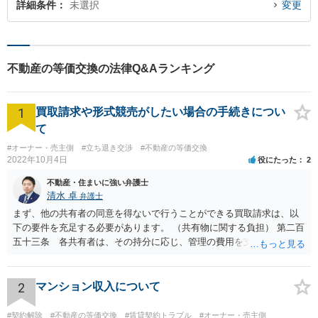
詳細条件
未選択
変更
不動産の等価交換の法律Q&Aランキング
1
買取請求や形式競売がしたい場合の手続きについ
て
#オーナー・売主側
#立ち退き交渉
#不動産の等価交換
2022年10月4日
役にたった
2
不動産・住まいに強い弁護士
清水 卓
弁護士
まず、他の共有者の同意を得ないで行うことができる買取請求は、以
下の要件を充足する必要があります。 （共有物に関する負担） 第二百
五十三条 各共有者は、その持分に応じ、管理の費用を支払い、その
他共有物に関する負担を負う。 ２ 共有者が一年以内に前項の義務を
履行しないときは、他の共有者は、相当の償金を支払ってその者の持
分を取得することができる。 次に、共有物分割請求訴訟を提起した
2
マンション収入について
場合、他の共有者と和解ができれば、その和解内容に基づき解決とな
り、和解ができなければ、判決による解決となります。 ただ、判決
#契約解除
#不動産の等価交換
#賃貸契約トラブル
#オーナー・売主側