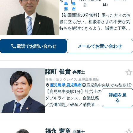
|
島
島
日）
分
県
市
【初回面談30分無料】困った方々のお
役に立ちたい。相談者さまの不安な気
持ちを解消できるよう、誠実に丁寧に
お話を伺いわかりやすい説明を心がけ
ております【市役所前2分】【休日・夜
電話でお問い合わせ
メールでお問い合わせ
間面談OKも可能】
諸町 俊貴
弁護士
弁護士法人グレイス 鹿児島事務所
鹿児島県
鹿児島市
鹿児島中央駅
から徒歩1分
|
【鹿児島中央駅1分】社労士の
詳細を見
ダブルライセンス。企業法務
る
／労働問題／破産／消費者問
題・詐欺／インターネット問
題に注力。前職は古物商に従
事し、商材の販売管理・経営
福永 憲章
をしておりました。丁寧なヒ
弁護士