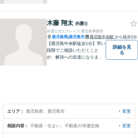
木藤 翔太
弁護士
弁護士法人グレイス 鹿児島事務所
鹿児島県
鹿児島市
鹿児島中央駅
から徒歩1分
|
【鹿児島中央駅徒歩1分】早い
詳細を見
段階でご相談いただくこと
る
が、解決への近道になりま
す。これからどう動くのがよ
いのか、一人で悩まず一緒に
整理していきましょう。どん
なご相談でも、どうぞお気軽
にお声がけください。【初回
相談無料】【電話・WEB面談
可】
エリア
鹿児島県、鹿児島市
変更
相談内容
不動産・住まい、不動産の等価交換
変更