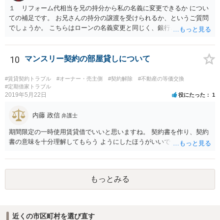
１ リフォーム代相当を兄の持分から私の名義に変更できるか につい
ての補足です。 お兄さんの持分の譲渡を受けられるか、というご質問
でしょうか。 こちらはローンの名義変更と同じく、銀行さんの承諾が
なければできません。 こちらも含めて銀行さんとよく協議されてくだ
さい。
10
マンスリー契約の部屋貸しについて
#賃貸契約トラブル
#オーナー・売主側
#契約解除
#不動産の等価交換
#定期借家トラブル
2019年5月22日
役にたった
1
内藤 政信
弁護士
期間限定の一時使用賃貸借でいいと思いますね。 契約書を作り、契約
書の意味を十分理解してもらう ようにしたほうがいいでしょう。
もっとみる
近くの市区町村を選び直す