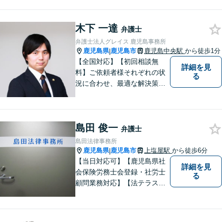
せ。手術後の後遺症に疑問の
ある人もお気軽にご相談くだ
木下 一達
さい。依頼者様との信頼関係
弁護士
を大切に解決へ向けて尽力い
弁護士法人グレイス 鹿児島事務所
たします。【休日・夜間対応
鹿児島県
鹿児島市
鹿児島中央駅
から徒歩1分
|
可】
【全国対応】【初回相談無
詳細を見
料】ご依頼者様それぞれの状
る
況に合わせ、最適な解決策を
ご提案します。緊急のご相談
にも迅速に対応いたします。
一つひとつの問題に丁寧に向
島田 俊一
き合い、解決までしっかりサ
弁護士
ポートします。【電話・WEB
島田法律事務所
相談も対応可能】
鹿児島県
鹿児島市
上塩屋駅
から徒歩6分
|
【当日対応可】【鹿児島県社
詳細を見
会保険労務士会登録・社労士
る
顧問業務対応】【法テラス対
応】【初回３０分無料】【上
塩屋電停から徒歩6分】【駐車
場有り】