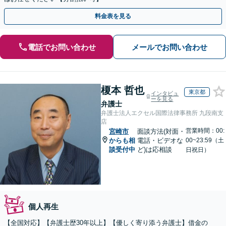
料金表を見る
電話でお問い合わせ
メールでお問い合わせ
榎本 哲也
東京都
インタビュ
ーを見る
弁護士
弁護士法人エクセル国際法律事務所 九段南支
店
営業時間：00:
宮崎市
面談方法(対面・
からも相
電話・ビデオな
00~23:59（土
談受付中
ど)は応相談
日祝日）
個人再生
【全国対応】【弁護士歴30年以上】【優しく寄り添う弁護士】借金の