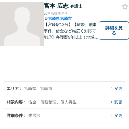
宮本 広志
弁護士
宮本法律事務所
宮崎県
宮崎市
|
【宮崎駅12分】【離婚、刑事
詳細を見
事件、借金など幅広く対応可
る
能◎】弁護歴5年以上！地域に
密着し、一人一人に向き合い
事件を解決してまいります。
お困りごとがあれば、お気軽
にご相談ください。迅速・適
切な解決を目指し尽力しま
す。
エリア
宮崎県、宮崎市
変更
相談内容
借金・債務整理、個人再生
変更
詳細条件
未選択
変更