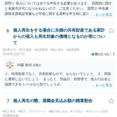
質問１ 収入については全てを申告する必要があります。 意図的に隠す
と免責不許可になりかねないので、ご注意ください。 質問２ 申告書・
課税非課税証明書など年収に関する資料を申立時に提出を要求される
のが一般的です。 一定の資産については自由財産拡張（破産財団への
組入不要）が認められると考えられるところ、収入・資産について虚
偽の申告をすると免責不許可となりかねませんので、ご注意くださ
6
個人再生をする場合に夫婦の共有財産である家計
い。
からの借入も再生対象の債権となるのか等につい
て
#財産分与
#自己破産
#任意整理
#個人再生
#多重債務
2018年10月7日
役にたった
7
内藤 政信
弁護士
１、特有財産でなく、共有財産なので、ならないでしょう。 ２、同様
に通用しないでしょう。 まったく、別会計、別管理で、他人のお金と
認識できる レベルなら別でしょうが。
7
個人再生の際、退職金見込み額の精算割合
#個人再生
#個人・プライベート
#銀行借り入れ
#リボ払い
#クレジット会社
#消費者金融