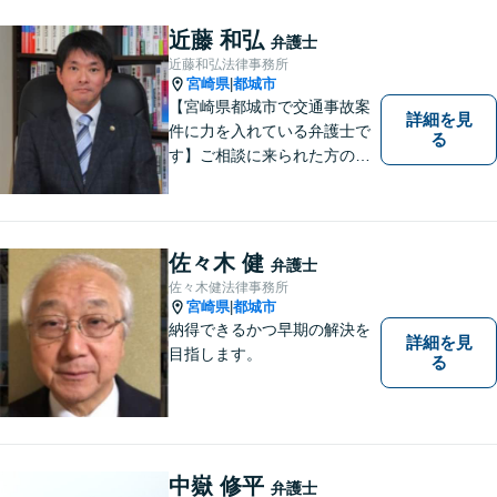
近藤 和弘
弁護士
近藤和弘法律事務所
宮崎県
都城市
|
【宮崎県都城市で交通事故案
詳細を見
件に力を入れている弁護士で
る
す】ご相談に来られた方の話
に先入観を持たずに耳を傾
け，アドバイス致します。お
引き受けした案件について
は，依頼者が希望されるベス
佐々木 健
弁護士
トな解決に至るよう最善を尽
佐々木健法律事務所
くします。お気軽にご相談く
宮崎県
都城市
|
ださい。
納得できるかつ早期の解決を
詳細を見
目指します。
る
中嶽 修平
弁護士