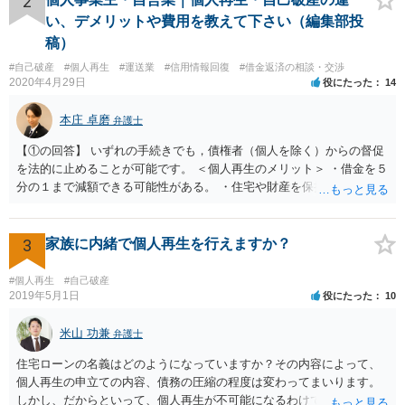
2
い、デメリットや費用を教えて下さい（編集部投
稿）
#自己破産
#個人再生
#運送業
#信用情報回復
#借金返済の相談・交渉
2020年4月29日
役にたった
14
本庄 卓磨
弁護士
【①の回答】 いずれの手続きでも，債権者（個人を除く）からの督促
を法的に止めることが可能です。 ＜個人再生のメリット＞ ・借金を５
分の１まで減額できる可能性がある。 ・住宅や財産を保持できる（た
だし，条件あり）。 ・借金の理由は問われない。 ・自己破産よりも心
理的抵抗が小さい（個人差あり）。 ＜自己破産のメリット＞ ・税金等
の滞納分を除き，借金を返済する必要がなくなる。 【②の回答】 ・個
3
家族に内緒で個人再生を行えますか？
人再生・破産ともに，信用情報に事故情報（いわゆるブラックリス
ト）として登録されますので，５年～１０年ほどは新たに借金をする
#個人再生
#自己破産
ことはできません。また，住宅や店舗を借りる際，保証会社の審査も
2019年5月1日
役にたった
10
通らなくなるため，保証人を立てて契約する必要がある場合がありま
す。 ・ご家族名義の財産を処分する必要はありません。 ・個人再生・
米山 功兼
弁護士
破産ともに，返済が困難な状況に陥っている以上，事業継続は難しい
住宅ローンの名義はどのようになっていますか？その内容によって、
場合が多いです。もっとも，手続き終了後，新たに事業を行うことは
個人再生の申立ての内容、債務の圧縮の程度は変わってまいります。
できます。 ・個人再生・破産ともに，裁判所で手続きを進める際に官
しかし、だからといって、個人再生が不可能になるわけではありませ
報に掲載されます。そのため，第三者に知られる可能性はゼロではあ