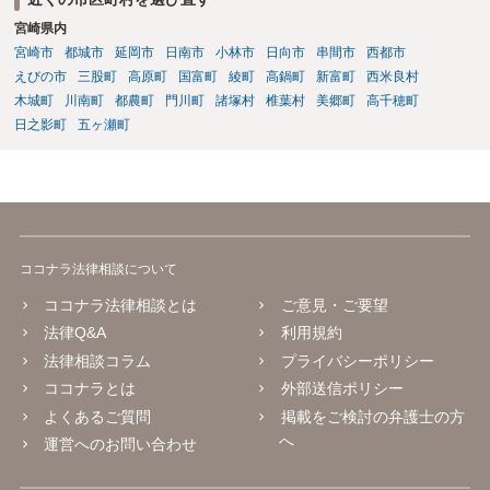
宮崎県内
宮崎市
都城市
延岡市
日南市
小林市
日向市
串間市
西都市
えびの市
三股町
高原町
国富町
綾町
高鍋町
新富町
西米良村
木城町
川南町
都農町
門川町
諸塚村
椎葉村
美郷町
高千穂町
日之影町
五ヶ瀬町
ココナラ法律相談について
ココナラ法律相談とは
ご意見・ご要望
法律Q&A
利用規約
法律相談コラム
プライバシーポリシー
ココナラとは
外部送信ポリシー
よくあるご質問
掲載をご検討の弁護士の方
へ
運営へのお問い合わせ