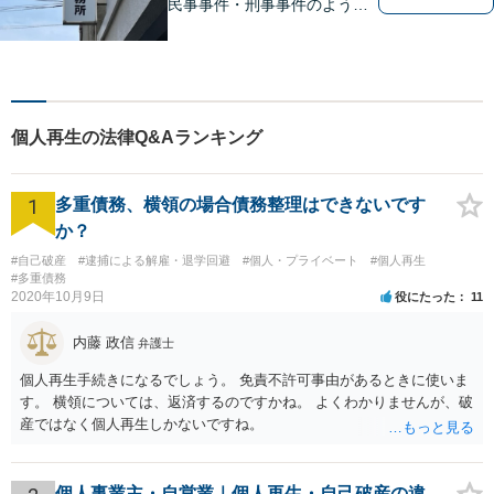
民事事件・刑事事件のような
問題のみならず、インターネ
ット問題にも対応しておりま
す。電話・メールでのお問い
合わせも受け付けておりま
す。お気軽にご相談くださ
個人再生の法律Q&Aランキング
い。
1
多重債務、横領の場合債務整理はできないです
か？
#自己破産
#逮捕による解雇・退学回避
#個人・プライベート
#個人再生
#多重債務
2020年10月9日
役にたった
11
内藤 政信
弁護士
個人再生手続きになるでしょう。 免責不許可事由があるときに使いま
す。 横領については、返済するのですかね。 よくわかりませんが、破
産ではなく個人再生しかないですね。
個人事業主・自営業｜個人再生・自己破産の違