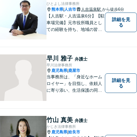
ひとよし法律事務所
熊本県
人吉市
人吉温泉駅
から徒歩6分
|
【人吉駅・人吉温泉6分】【駐
詳細を見
車場完備】元市役所職員とし
る
ての経験を持ち、地域の皆さ
まの暮らしに近い立場で多く
の声に触れてきました。人
吉・球磨地域の方々のため、
懇切丁寧に対応し、解決を目
早川 雅子
弁護士
指します【LINE対応】
早川法律事務所
鹿児島県
鹿屋市
|
当事務所は、「身近なホーム
詳細を見
ロイヤー」を目指し、依頼人
る
に寄り添い、生活保護の同行
申請から自立支援の道筋まで
念頭において事件処理を行な
っております。
竹山 真美
弁護士
かじき法律事務所
鹿児島県
姶良市
|