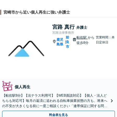
宮崎市から近い個人再生に強い弁護士
宮路 真行
弁護士
宮路法律事務所
姶
帖佐駅
から
営業時間：本
鹿児
良
|
日定休日
徒歩8分
島県
市
個人再生
【帖佐駅8分】【法テラス利用可】【WEB面談対応】【個人・法人ど
ちらも対応可】毎月の返済に追われる自転車操業状態の方も、将来へ
の不安が大きくなる前に一度ご相談ください「連帯保証に関する問題
も状況に応じ適切に対応」【休日・夜間相談可】
料金表を見る