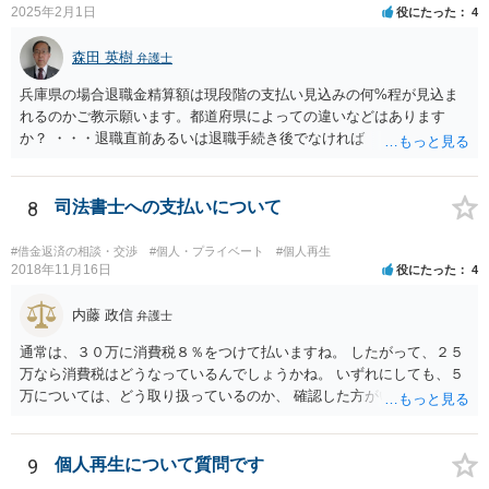
2025年2月1日
役にたった
4
森田 英樹
弁護士
兵庫県の場合退職金精算額は現段階の支払い見込みの何%程が見込ま
れるのかご教示願います。都道府県によっての違いなどはあります
か？ ・・・退職直前あるいは退職手続き後でなければ １２・５％が
清算価値として計上するのが原則で 概ね どの裁判所でも同様の基
準でしょう。 また着手して頂いてから最短どのくらいで認可されるの
でしょうか？ ・・・受任通知を送付して 債権者からの債権調査票が
8
司法書士への支払いについて
回答されるまで ２か月程度 その間に準備が進めば 直ちに申し立
てが可能で しっかりした申立てを行えば ほぼ補正がなく ２～３
#借金返済の相談・交渉
#個人・プライベート
#個人再生
週間で開始決定がでて それから ２か月程度で認可となる流れで
2018年11月16日
役にたった
4
す。
内藤 政信
弁護士
通常は、３０万に消費税８％をつけて払いますね。 したがって、２５
万なら消費税はどうなっているんでしょうかね。 いずれにしても、５
万については、どう取り扱っているのか、 確認した方がいいでしょ
う。 実費なら実費として領収書に記載するでしょうからね。 不明な事
は遠慮なく聞く事ですよ。
9
個人再生について質問です