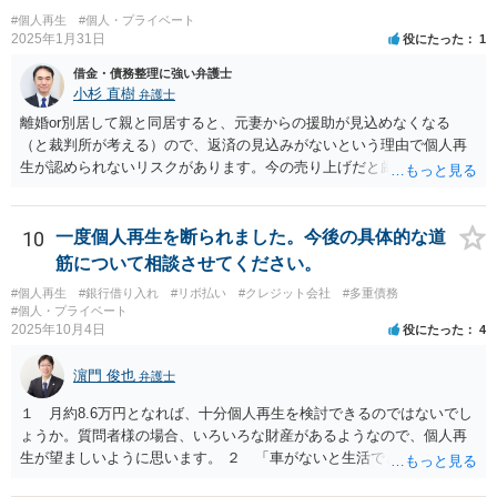
#個人再生
#個人・プライベート
2025年1月31日
役にたった
1
借金・債務整理に強い弁護士
小杉 直樹
弁護士
離婚or別居して親と同居すると、元妻からの援助が見込めなくなる
（と裁判所が考える）ので、返済の見込みがないという理由で個人再
生が認められないリスクがあります。今の売り上げだと厳しいのでは
ないでしょうか。 リースバックだと家賃負担が増えると思いますが、
親がそれを払っていけるなら構わないと思います。 実際には、いろい
ろの事情を総合的に検討して方針を決めないといけないので、直接弁
10
一度個人再生を断られました。今後の具体的な道
護士と面談したうえで、債務整理を依頼してください。
筋について相談させてください。
#個人再生
#銀行借り入れ
#リボ払い
#クレジット会社
#多重債務
#個人・プライベート
2025年10月4日
役にたった
4
濵門 俊也
弁護士
１ 月約8.6万円となれば、十分個人再生を検討できるのではないでし
ょうか。質問者様の場合、いろいろな財産があるようなので、個人再
生が望ましいように思います。 ２ 「車がないと生活できない」とい
う事情がどこまで切実なのかということを裁判所や破産管財人に理解