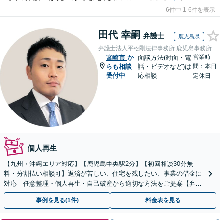
6件中 1-6件を表示
田代 幸嗣
弁護士
鹿児島県
弁護士法人平松剛法律事務所 鹿児島事務所
営業時
宮崎市
か
面談方法(対面・電
らも相談
話・ビデオなど)は
間：本日
受付中
応相談
定休日
個人再生
【九州・沖縄エリア対応】【鹿児島中央駅2分】【初回相談30分無
料・分割払い相談可】返済が苦しい、住宅を残したい、事業の借金に
対応｜任意整理・個人再生・自己破産から適切な方法をご提案【弁護
士歴10年以上】
事例を見る(1件)
料金表を見る