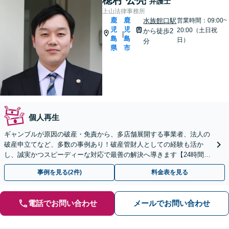
弁護士
上山法律事務所
鹿
鹿
水族館口駅
営業時間：09:00~
児
児
20:00（土日祝
から徒歩2
|
島
島
日）
分
県
市
個人再生
ギャンブルが原因の破産・免責から、多店舗展開する事業者、法人の
破産申立てなど、多数の事例あり！破産管財人としての経験も活か
し、誠実かつスピーディーな対応で最善の解決へ導きます【24時間メ
ール問合せ可】【完全個室】【市電水族館口駅2分】
事例を見る(2件)
料金表を見る
電話でお問い合わせ
メールでお問い合わせ