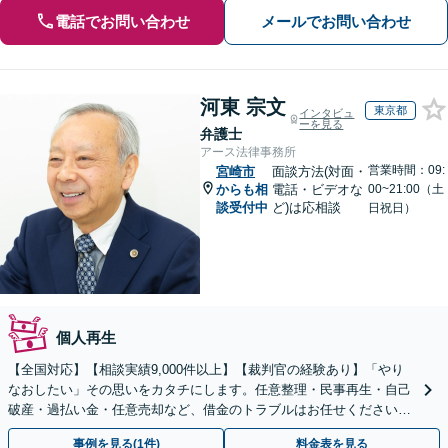
電話でお問い合わせ
メールでお問い合わせ
河東 宗文
東京都
インタビュ
ーを見る
弁護士
アース法律事務所
営業時間：09:
宮崎市
面談方法(対面・
からも相
電話・ビデオな
00~21:00（土
談受付中
ど)は応相談
日祝日）
個人再生
【全国対応】【相談実績9,000件以上】【裁判官の経験あり】「やり
なおしたい」その思いをカタチにします。任意整理・民事再生・自己
破産・過払い金・任意売却など、借金のトラブルはお任せください。
【初回相談無料】【全国対応可能】
事例を見る(1件)
料金表を見る