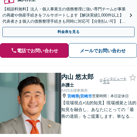
【相談料無料】法人・個人事業主の債務整理に強い専門チームが事業
の再建や倒産手続きをフルサポートします【解決実績1,000件以上】
代表者さま個人の債務整理手続きも同時に対応可【分割払い可】【後
払い応相談】【夜間・休日相談可】
料金表を見る
電話でお問い合わせ
メールでお問い合わせ
内山 悠太郎
インタビューを
見る
弁護士
AXIS法律事務所
宮崎県
宮崎市
営業時間：本日定休日
|
【現場視点×法的知見】現場感覚と法的
知見を融合し、あなたにとっての「最
善の道筋」をご提案します。単なるリ
スク指摘ではなく、解決まで誠実に向
き合い伴走いたします。不安や迷い
に、確かな指針を。お気軽にご相談く