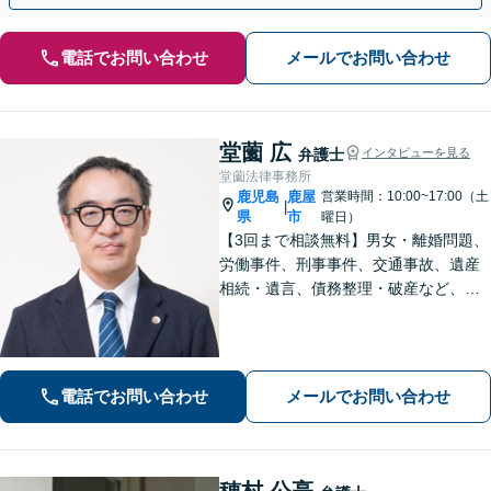
電話でお問い合わせ
メールでお問い合わせ
堂薗 広
弁護士
インタビューを見る
堂薗法律事務所
鹿児島
鹿屋
営業時間：10:00~17:00（土
|
県
市
曜日）
【3回まで相談無料】男女・離婚問題、
労働事件、刑事事件、交通事故、遺産
相続・遺言、債務整理・破産など、幅
広く対応しています。【休日・夜間も
対応】どこに相談したらいいか分から
ない場合、まずは堂園法律事務所まで
ご相談ください。
電話でお問い合わせ
メールでお問い合わせ
穂村 公亮