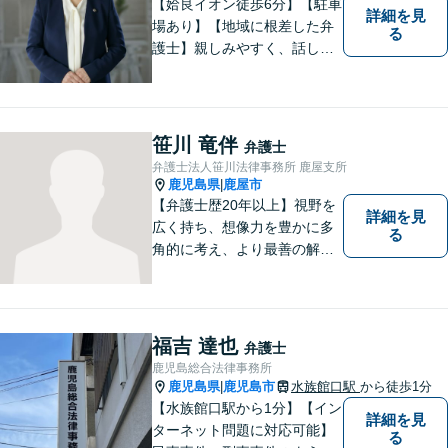
【姶良イオン徒歩6分】【駐車
詳細を見
場あり】【地域に根差した弁
る
護士】親しみやすく、話しや
すい、皆様にとって身近な弁
護士でありたいと思っていま
す。離婚問題／相続問題／借
金問題／交通事故など、幅広
笹川 竜伴
弁護士
く対応可能。お悩みの方は、
弁護士法人笹川法律事務所 鹿屋支所
お気軽にご相談ください。
鹿児島県
鹿屋市
|
【弁護士歴20年以上】視野を
詳細を見
広く持ち、想像力を豊かに多
る
角的に考え、より最善の解決
策を提供。依頼者様と真摯に
向き合い、一人の人間とし
て、弁護士として、全力でサ
ポートいたします。
福吉 達也
弁護士
鹿児島総合法律事務所
鹿児島県
鹿児島市
水族館口駅
から徒歩1分
|
【水族館口駅から1分】【イン
詳細を見
ターネット問題に対応可能】
る