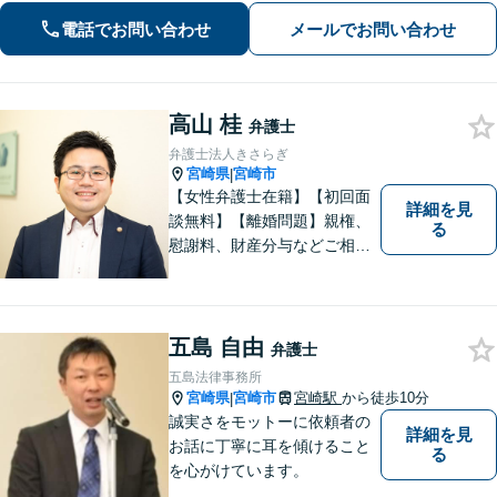
ださい。
電話でお問い合わせ
メールでお問い合わせ
高山 桂
弁護士
弁護士法人きさらぎ
宮崎県
宮崎市
|
【女性弁護士在籍】【初回面
詳細を見
談無料】【離婚問題】親権、
る
慰謝料、財産分与などご相談
ください【借金問題】ギャン
ブルや浪費が原因の借金もご
相談ください。ご依頼後はLIN
Eやメールでの対応も可能です
五島 自由
弁護士
【メガドンキ隣】
五島法律事務所
宮崎県
宮崎市
宮崎駅
から徒歩10分
|
誠実さをモットーに依頼者の
詳細を見
お話に丁寧に耳を傾けること
る
を心がけています。