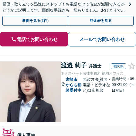
督促・取り立てを迅速にストップ！お電話だけで借金が減額できるか
どうかご説明します。面倒な手続きも一切ありません。おひとりで悩
まず、お気軽にご相談ください。【電話相談可】
事例を見る(2件)
料金表を見る
電話でお問い合わせ
メールでお問い合わせ
渡邉 莉子
弁護士
福岡県
ネクスパート法律事務所 福岡オフィス
営業時間：09:
宮崎市
面談方法(対面・
からも相
電話・ビデオな
00~21:00（土
談受付中
ど)は応相談
日祝日）
個人再生