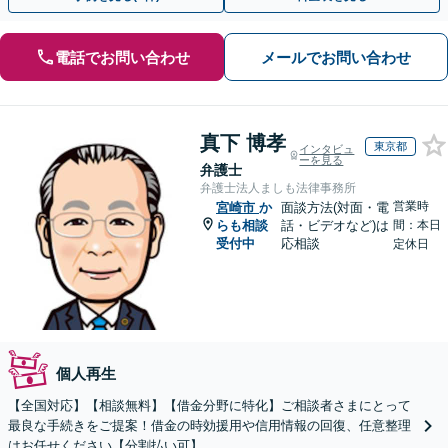
電話でお問い合わせ
メールでお問い合わせ
真下 博孝
東京都
インタビュ
ーを見る
弁護士
弁護士法人ましも法律事務所
営業時
宮崎市
か
面談方法(対面・電
らも相談
話・ビデオなど)は
間：本日
受付中
応相談
定休日
個人再生
【全国対応】【相談無料】【借金分野に特化】ご相談者さまにとって
最良な手続きをご提案！借金の時効援用や信用情報の回復、任意整理
はお任せください【分割払い可】