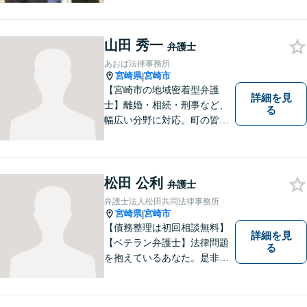
山田 秀一
弁護士
あおば法律事務所
宮崎県
宮崎市
|
【宮崎市の地域密着型弁護
詳細を見
士】離婚・相続・刑事など、
る
幅広い分野に対応。町の皆様
を平穏な暮らしへと導きま
す。問題はお一人で抱え込む
ことなく、お気軽にご相談く
ださい。きっと道が開けま
松田 公利
弁護士
す。
弁護士法人松田共同法律事務所
宮崎県
宮崎市
|
【債務整理は初回相談無料】
詳細を見
【ベテラン弁護士】法律問題
る
を抱えているあなた。是非一
度ご相談ください。