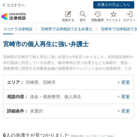
弁護士の方はこちら
ココナラへ
投稿する
探す
閲覧履歴
マイリスト
ログイン
ココナラ法律相談
宮崎県で法律相談できる弁護士
宮崎市で法律相談で
宮崎市の個人再生に強い弁護士
宮崎県の宮崎市で個人再生に強い弁護士が6名見つかりました。初回面談無料や
休日面談に対応している弁護士、解決事例を持つ弁護士なども掲載中。借金・
債務整理に関係する消費者金融の債務整理やクレジット会社の債務整理、リボ
払いの債務整理等の細かな分野での絞り込み検索もでき便利です。特にAXIS法
律事務所の内山 悠太郎弁護士や弁護士法人きさらぎの高山 桂弁護士、五島法律
エリア
宮崎県、宮崎市
変更
事務所の五島 自由弁護士のプロフィール情報や弁護士費用、強みなどが注目さ
れています。『宮崎市で土日や夜間に発生した個人再生のトラブルを今すぐに
相談内容
借金・債務整理、個人再生
変更
弁護士に相談したい』『個人再生のトラブル解決の実績豊富な近くの弁護士を
検索したい』『初回相談無料で個人再生を法律相談できる宮崎市内の弁護士に
相談予約したい』などでお困りの相談者さんにおすすめです。
詳細条件
未選択
変更
6
人の弁護士が見つかりました
(検索結果について詳しくは
こちら
)