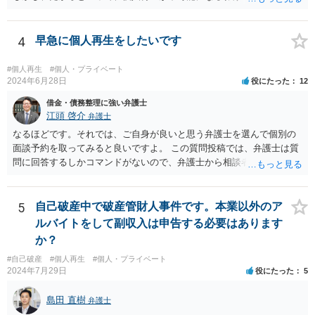
ん。もっとも、配偶者には、個人再生のことを伝えておく必要はあり
りませんが，官報をチェックしている人はほとんどいないと思われる
ます。 一度ご相談いただければと思います。
ため，知られる可能性は低いと思います。なお，戸籍などに載るので
4
早急に個人再生をしたいです
はないかと心配される方がおられますが，そのようなことはありませ
ん。 ＜個人再生のデメリット＞ ・借金が減額されるとはいえ，３年～
５年間は返済を継続する必要がある。 ・所有している財産の価値が大
#個人再生
#個人・プライベート
2024年6月28日
役にたった
12
きい場合，借金が減らない場合がある。 ＜自己破産のデメリット＞ ・
借金の理由が問われ，場合によっては破産が認められない。 ・所有し
借金・債務整理に強い弁護士
ている財産（２０万円以上の価値があるもの）は，原則として保持で
江頭 啓介
弁護士
きない。 【③の回答】 ３０万円～６０万円程度かと思います。 弁護
なるほどです。それでは、ご自身が良いと思う弁護士を選んで個別の
士費用は分割で支払うことができる場合も多いので，弁護士と相談し
面談予約を取ってみると良いですよ。 この質問投稿では、弁護士は質
て支払いのスケジュールを決めます。 なお，ご依頼後は借金を返済す
問に回答するしかコマンドがないので、弁護士から相談者様に直接連
る必要はなくなるため，借金の返済に充てていた分を弁護士費用に充
絡することはできません。
てることが可能です。 【④の回答】 手続上の注意点が多いため，ご自
身で進めることは相当難しく，リスクも伴います。 滞納が続くと訴訟
5
自己破産中で破産管財人事件です。本業以外のア
を起こされることもあり得るため，お早めに弁護士にご依頼されるこ
ルバイトをして副収入は申告する必要はあります
とをお勧めします。
か？
#自己破産
#個人再生
#個人・プライベート
2024年7月29日
役にたった
5
島田 直樹
弁護士