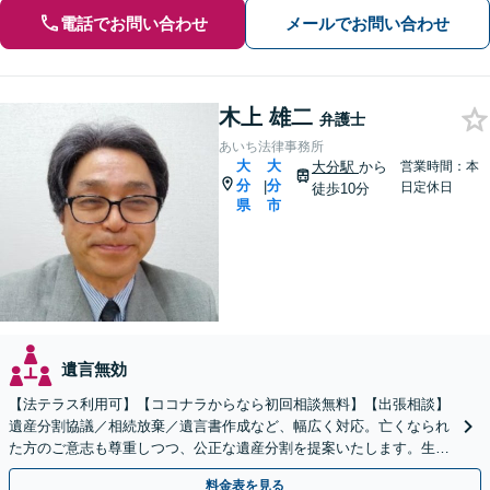
電話でお問い合わせ
メールでお問い合わせ
木上 雄二
弁護士
あいち法律事務所
大
大
大分駅
から
営業時間：本
分
分
|
日定休日
徒歩10分
県
市
遺言無効
【法テラス利用可】【ココナラからなら初回相談無料】【出張相談】
遺産分割協議／相続放棄／遺言書作成など、幅広く対応。亡くなられ
た方のご意志も尊重しつつ、公正な遺産分割を提案いたします。生前
対策もぜひ弁護士にお任せください【休日・夜間面談対応】
料金表を見る