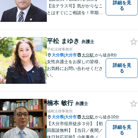
詳細を見
【法テラス可】気がかりなこ
る
とはすぐにご相談を！早期対
応で解決の選択肢が広がりま
す。労働問題・相続事件・離
婚事件・交通事件・債務整理
など幅広い問題に柔軟に対応
平松 まゆき
弁護士
いたします。【駐車場あり】
平松法律事務所
大分県
大分市
大分駅
から徒歩8分
|
女性弁護士をお探しの皆様、
詳細を見
お気軽にお問い合わせくださ
る
い。
楠本 敏行
弁護士
城崎法律事務所
大分県
大分市
大分駅
から徒歩10分
|
【大分市役所徒歩３分】【初
詳細を見
回面談無料】【当日／夜間／
る
休日対応可能】少年事件／家