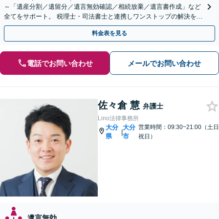
～「遺産分割／遺留分／遺言無効確認／相続放棄／遺言書作成」など
全てをサポート。 税理士・司法書士と連携しワンストップの解決を！
迅速かつ丁寧に進めます【初回相談無料｜土日夜間可】
料金表を見る
電話でお問い合わせ
メールでお問い合わせ
佐々倉 慧
弁護士
Lino法律事務所
大分
大分
営業時間：09:30~21:00（土日
|
県
市
祝日）
遺言無効