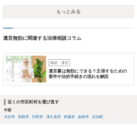
うことも可能です。 ＞不動産名義を父から母に名義変更しておいた方
がいいのではと考えていますがどう思いますか？ 詳細が不明であり何
もっとみる
とも言えないのですが、遺言内容との関わりもあると思いますので、
弁護士に事情等を説明して個別に相談した方がよいように思います。
遺言無効に関連する法律相談コラム
相続・遺言
遺言書は無効にできる？主張するための
要件や法的手続きの流れを解説
近くの市区町村を選び直す
中部
大分市
別府市
臼杵市
津久見市
杵築市
由布市
日出町