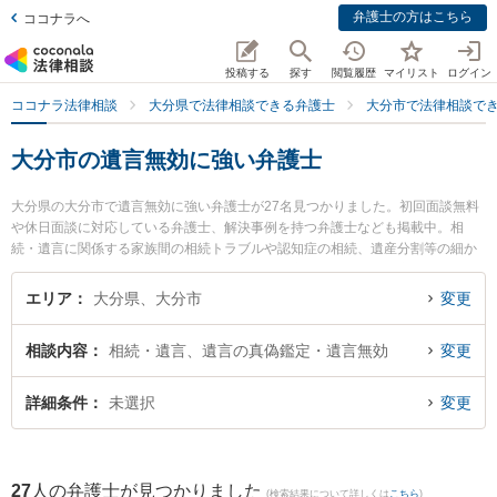
弁護士の方はこちら
ココナラへ
投稿する
探す
閲覧履歴
マイリスト
ログイン
ココナラ法律相談
大分県で法律相談できる弁護士
大分市で法律相談で
大分市の遺言無効に強い弁護士
大分県の大分市で遺言無効に強い弁護士が27名見つかりました。初回面談無料
や休日面談に対応している弁護士、解決事例を持つ弁護士なども掲載中。相
続・遺言に関係する家族間の相続トラブルや認知症の相続、遺産分割等の細か
な分野での絞り込み検索もでき便利です。特に麻生法律事務所の麻生 昭一弁護
士や大分フラワー法律事務所の巨瀬 慧人弁護士、あいち法律事務所の木上 雄二
エリア
大分県、大分市
変更
弁護士のプロフィール情報や弁護士費用、強みなどが注目されています。『大
分市で土日や夜間に発生した遺言無効のトラブルを今すぐに弁護士に相談した
相談内容
相続・遺言、遺言の真偽鑑定・遺言無効
変更
い』『遺言無効のトラブル解決の実績豊富な近くの弁護士を検索したい』『初
回相談無料で遺言無効を法律相談できる大分市内の弁護士に相談予約したい』
などでお困りの相談者さんにおすすめです。
詳細条件
未選択
変更
27
人の弁護士が見つかりました
(検索結果について詳しくは
こちら
)