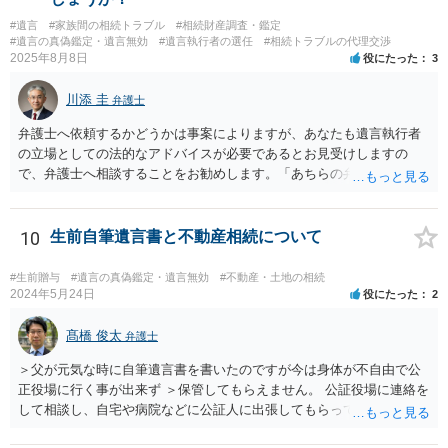
よび遺留分を侵害する贈与・遺贈があったことを知った時から１年で
#遺言
#家族間の相続トラブル
#相続財産調査・鑑定
時効にかかります。また、相続開始から１０年が経過すると、認識の
#遺言の真偽鑑定・遺言無効
#遺言執行者の選任
#相続トラブルの代理交渉
有無にかかわらず行使できなくなります。 奥様がご両親の死亡を最近
2025年8月8日
役にたった
3
まで知らなかったのであれば、少なくとも「知った時から１年」の時
効がいつから進むかは慎重に検討する必要があります。ただし、死亡
川添 圭
弁護士
から３年が経過しているとのことですので、早急に戸籍、遺言の有
無、不動産登記、遺産分割協議書の有無を確認した方がよいでしょ
弁護士へ依頼するかどうかは事案によりますが、あなたも遺言執行者
う。特に、お姉様側だけで不動産名義を変更している場合、遺言があ
の立場としての法的なアドバイスが必要であるとお見受けしますの
ったのか、遺産分割協議書が作成されているのか、奥様の署名押印が
で、弁護士へ相談することをお勧めします。「あちらの弁護士」（元
あるのかが重要です。奥様が何も署名していないのであれば、遺留分
嫁と娘の弁護士のことでしょうか）へ聴いても、自分に有利な主張や
以前に、法定相続分や遺産分割未了の問題として整理すべき場合もあ
誘導しかしてこないと思います。
ります。 奥様において戸籍謄本、不動産登記簿、固定資産評価証明
10
生前自筆遺言書と不動産相続について
書、遺言書の有無等を確認し、弁護士に個別に相談した方がよいと思
われます。
#生前贈与
#遺言の真偽鑑定・遺言無効
#不動産・土地の相続
2024年5月24日
役にたった
2
髙橋 俊太
弁護士
＞父が元気な時に自筆遺言書を書いたのですが今は身体が不自由で公
正役場に行く事が出来ず ＞保管してもらえません。 公証役場に連絡を
して相談し、自宅や病院などに公証人に出張してもらって公正証書を
作成するという方法もあります。また、相談して証人を用意してもら