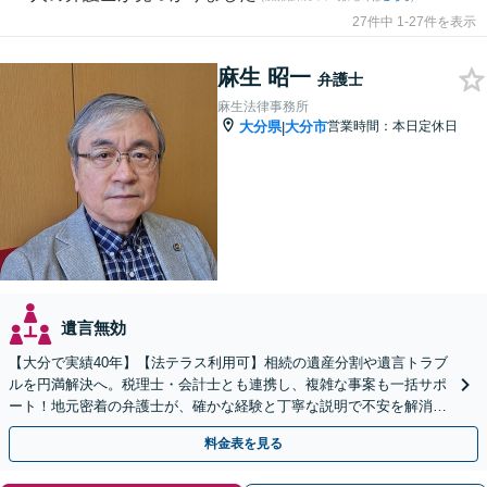
27件中 1-27件を表示
麻生 昭一
弁護士
麻生法律事務所
大分県
大分市
営業時間：本日定休日
|
遺言無効
【大分で実績40年】【法テラス利用可】相続の遺産分割や遺言トラブ
ルを円満解決へ。税理士・会計士とも連携し、複雑な事案も一括サポ
ート！地元密着の弁護士が、確かな経験と丁寧な説明で不安を解消し
ます。まずはお気軽にご相談ください。【休日面談可】
料金表を見る