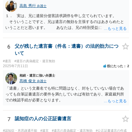
高島 秀行
弁護士
１． 実は、兄に遺留分侵害請求調停を申し立てられています。
そういうことですと、兄は遺言の無効を主張するのはあきらめたと
いうことだと思います。 あなたは、兄の特別受益について立証し
て、遺留分の問題を解決すればよいと思います。 弁護士に面談で
詳しい事情を話して相談された方がよいと思います。
6
父が残した遺言書（件名：遺書）の法的効力につ
いて
#遺言
#遺言の真偽鑑定・遺言無効
2025年7月11日
役にたった
2
相続・遺言に強い弁護士
髙橋 俊太
弁護士
「遺書」という文書名でも特に問題はなく、封をしていない場合であ
っても自筆証書遺言の要件を満たしていれば有効であり、家庭裁判所
での検認手続が必要となります。
7
認知症の人の公正証書遺言
#認知症・意思疎通不能
#遺言
#遺言の真偽鑑定・遺言無効
#公正証書遺言の作成