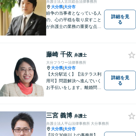
弁護士法人古庄総合法律事務所
大分県
大分市
|
紛争の当事者となっている人
詳細を見
の、心の平穏を取り戻すこと
る
が弁護士の業務の重要な点と
考えています。
藤崎 千依
弁護士
大分フラワー法律事務所
大分県
大分市
|
【大分駅近く】【法テラス利
詳細を見
用可】問題解決へ進んでいく
る
お手伝いをします。離婚問題
／借金問題／交通事故／刑事
事件／企業法務など、幅広い
法律トラブルに対応。【当日
相談可】分かりやすい言葉
三宮 義博
弁護士
で、明確に判断をお示しし、
弁護士法人平山法律事務所 大分事務所
問題解決をサポートいたしま
大分県
大分市
|
す。
【設立30年以上の事務所】