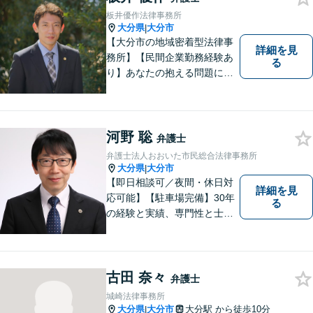
板井優作法律事務所
大分県
大分市
|
【大分市の地域密着型法律事
詳細を見
務所】【民間企業勤務経験あ
る
り】あなたの抱える問題に、
最後まで真摯に向き合いま
す。共に納得のいく解決を目
指しましょう。個人・法人と
もに対応可！お気軽にご相談
河野 聡
弁護士
ください。【英語対応◎】
弁護士法人おおいた市民総合法律事務所
大分県
大分市
|
【即日相談可／夜間・休日対
詳細を見
応可能】【駐車場完備】30年
る
の経験と実績、専門性と士業
連携を最大限に発揮して、常
に市民と共に、常に市民と友
にという気持ちで、お客様の
ニーズに応えます。常に市民
古田 奈々
弁護士
に身近で親しみやすい弁護士
城崎法律事務所
であり続けます。
大分県
大分市
大分駅
から徒歩10分
|