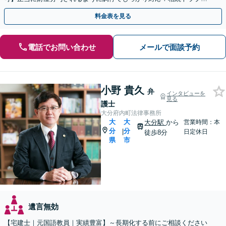
の精神的負担も軽減します。
料金表を見る
電話でお問い合わせ
メールで面談予約
小野 貴久
弁
インタビューを
見る
護士
大分府内町法律事務所
大
大
大分駅
から
営業時間：本
分
分
|
日定休日
徒歩8分
県
市
遺言無効
【宅建士｜元国語教員｜実績豊富】～長期化する前にご相談ください