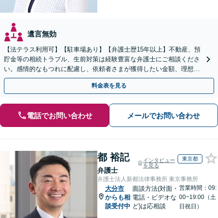
遺言無効
【法テラス利用可】【駐車場あり】【弁護士歴15年以上】不動産、預
貯金等の相続トラブル、生前対策は経験豊富な弁護士にご相談くださ
い。感情的なもつれに配慮し、依頼者さまが獲得したい金額、理想の
条件で解決ができるよう、丁寧に対応します【完全個室】
料金表を見る
電話でお問い合わせ
メールでお問い合わせ
都 裕記
東京都
インタビュー
を見る
弁護士
弁護士法人新都法律事務所 東京事務所
営業時間：09:
大分市
面談方法(対面・
からも相
電話・ビデオな
00~19:00（土
談受付中
ど)は応相談
日祝日）