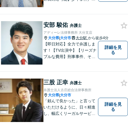
事事件／労働事件を中心に、
幅広い法律トラブルに対応し
ています。全ての人に法的サ
安部 駿佑
ービスを受けられるべく、社
弁護士
会正義の実現のために最善を
アディーレ法律事務所 大分支店
尽くします。
大分県
大分市
大分駅
から徒歩4分
|
【即日対応】全力で弁護しま
詳細を見
す！【TV出演中】【リーズナ
る
ブルな費用】刑事事件、その
他各種悩みを誠心誠意サポー
ト！お気軽にご相談くださ
い！ 【夜間休日対応可】【大
三股 正幸
分駅４分】
弁護士
弁護士法人古庄総合法律事務所
大分県
大分市
|
「頼んで良かった」と言って
詳細を見
いただけるように、日々精進
る
し、幅広くリーガルサービス
をご提供していきます。