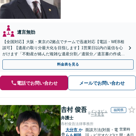
遺言無効
【全国対応】大阪・東京の2拠点でチームで迅速対応【電話・WEB相
談可】【遺産の取り分最大化を目指します】1営業日以内の返信を心
がけます「不動産が絡んだ複雑な遺産分割／遺留分／遺言書の作成・
執行／事業承継など、お任せください」【休日相談あり】
料金表を見る
電話でお問い合わせ
メールでお問い合わせ
𠮷村 俊吾
福岡県
インタビュ
ーを見る
弁護士
𠮷村俊吾法律事務所
営業時
大分市
か
面談方法(対面・電
らも相談
話・ビデオなど)は
間：本日