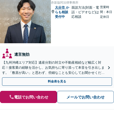
赤坂協同法律事務所
営業時
大分市
か
面談方法(対面・電
らも相談
話・ビデオなど)は
間：本日
受付中
応相談
定休日
遺言無効
【九州沖縄エリア対応】遺産分割の対立や不動産相続など幅広く対
応！接客業の経験を活かし、お気持ちに寄り添って本音を引き出しま
す。「敷居が高い」と思わず、些細なことも安心してお聞かせくださ
い【初回相談無料】【夜間・休日相談可】
料金表を見る
電話でお問い合わせ
メールでお問い合わせ