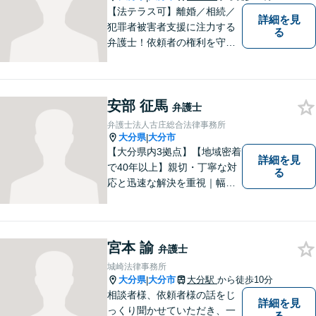
【法テラス可】離婚／相続／
詳細を見
犯罪者被害者支援に注力する
る
弁護士！依頼者の権利を守
り、明るいへと導けるよう全
力バックアップいたします。
【駐車場あり】
安部 征馬
弁護士
弁護士法人古庄総合法律事務所
大分県
大分市
|
【大分県内3拠点】【地域密着
詳細を見
で40年以上】親切・丁寧な対
る
応と迅速な解決を重視｜幅広
い法律問題に対応し、ご相談
者さまの不安に寄り添いなが
ら最善の解決を目指します
【別府・杵築にも拠点】
宮本 諭
弁護士
城崎法律事務所
大分県
大分市
大分駅
から徒歩10分
|
相談者様、依頼者様の話をじ
詳細を見
っくり聞かせていただき、一
る