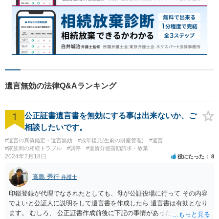
遺言無効の法律Q&Aランキング
1
公正証書遺言書を無効にする事は出来ないか、ご
相談したいです。
#遺言の真偽鑑定・遺言無効
#成年後見(生前の財産管理)
#遺言
#家族間の相続トラブル
#調停
#遺留分侵害額請求・放棄
2024年7月18日
役にたった
8
高島 秀行
弁護士
印鑑登録が代理でなされたとしても、母が公証役場に行って その内容
でよいと公証人に説明をして遺言書を作成したら 遺言書は有効となり
ます。 むしろ、 公正証書作成前後に下記の事情があったことが証明で