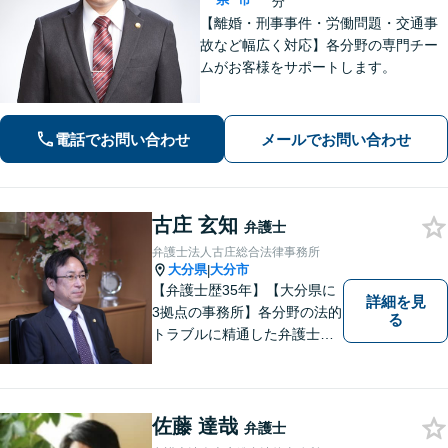
分
【離婚・刑事事件・労働問題・交通事
故など幅広く対応】各分野の専門チー
ムがお客様をサポートします。
電話でお問い合わせ
メールでお問い合わせ
古庄 玄知
弁護士
弁護士法人古庄総合法律事務所
大分県
大分市
|
【弁護士歴35年】【大分県に
詳細を見
3拠点の事務所】各分野の法的
る
トラブルに精通した弁護士で
す。依頼者の心情にとことん
寄り添い、迅速な対応を目指
します。お気軽に相談しやす
いアットホームな雰囲気の事
佐藤 達哉
弁護士
務所です。