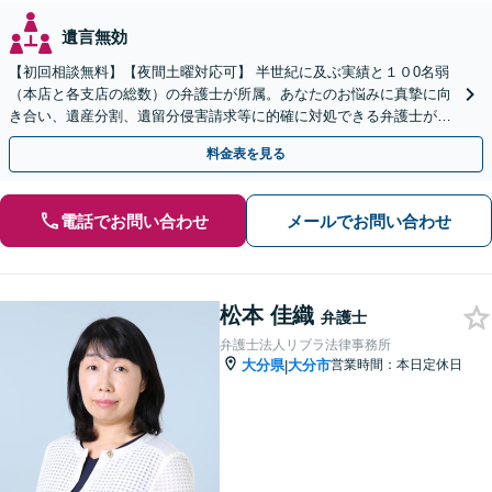
遺言無効
【初回相談無料】【夜間土曜対応可】 半世紀に及ぶ実績と１０0名弱
（本店と各支店の総数）の弁護士が所属。あなたのお悩みに真摯に向
き合い、遺産分割、遺留分侵害請求等に的確に対処できる弁護士が迅
速な解決を目指します。
料金表を見る
電話でお問い合わせ
メールでお問い合わせ
松本 佳織
弁護士
弁護士法人リブラ法律事務所
大分県
大分市
営業時間：本日定休日
|