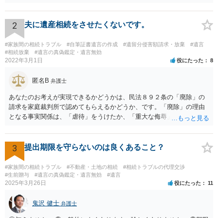
きれば判断能力がなく 無効だったと主張することが可能です。 翌年1
月に携帯が新しくなった母からの第一声は「ここにいたら殺される」
「面会に来てくれ」で、長男に聞くと「面会は出来ない。俺は携帯電
2
夫に遺産相続をさせたくないです。
話の使い方を教える為に会っている」「母の話は聞かなくて良い」と
電話が切れました。その後の電話でも「食事に毒が入っている」「体
#家族間の相続トラブル
#自筆証書遺言の作成
#遺留分侵害額請求・放棄
#遺言
にチップが埋められている」等、おかしかったです。 当時の診療記
#相続放棄
#遺言の真偽鑑定・遺言無効
2022年3月1日
役にたった
8
録、介護認定の資料、介護記録を取得して 弁護士に面談で相談された
方がよいと思います。
匿名B
弁護士
あなたのお考えが実現できるかどうかは、民法８９２条の「廃除」の
請求を家庭裁判所で認めてもらえるかどうか、です。「廃除」の理由
となる事実関係は、「虐待」をうけたか、「重大な侮辱」を受けた
か、推定相続人たる夫に「その他著しい非行」があったか否かです。
「廃除」は遺言でも可能です（民法８９３条）。 弁護士に具体的な事
情を話して相談して、「廃除」が可能か、実際に法律相談を受けるこ
3
提出期限を守らないのは良くあること？
とをお勧めします。
#家族間の相続トラブル
#不動産・土地の相続
#相続トラブルの代理交渉
#生前贈与
#遺言の真偽鑑定・遺言無効
#遺言
2025年3月26日
役にたった
11
鬼沢 健士
弁護士