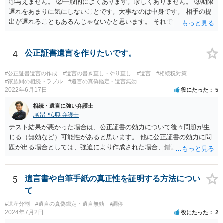
①与えません。 ②一般的によくあります。珍しくありません。 ③期限
遅れをあまりに気にしないことです。大事なのは中身です。 相手の提
出が遅れることもあるんじゃないかと思います。 それでもあなた有利
にはなりません。
4
公正証書遺言を作りたいです。
#公正証書遺言の作成
#遺言の書き直し・やり直し
#遺言
#相続税対策
#家族間の相続トラブル
#遺言の真偽鑑定・遺言無効
2022年6月17日
役にたった
5
相続・遺言に強い弁護士
尾畠 弘典
弁護士
テスト結果が悪かった場合は、公正証書の効力について後々問題が生
じる（無効など）可能性があると思います。 他に公正証書の効力に問
題が出る場合としては、強迫により作成された場合、錯誤（勘違い）
の場合などがあります。 遺言の対象となる財産の多寡などにもよりま
すが、弁護士に作成を依頼する場合は、１０～数十万円程度になるケ
ースが多いと思います。 報酬体系は、弁護士ごとに異なりますので一
5
遺言書や自筆手紙の真正性を証明する方法につい
律の基準はありません。
て
#遺産分割
#遺言の真偽鑑定・遺言無効
#調停
2024年7月2日
役にたった
2