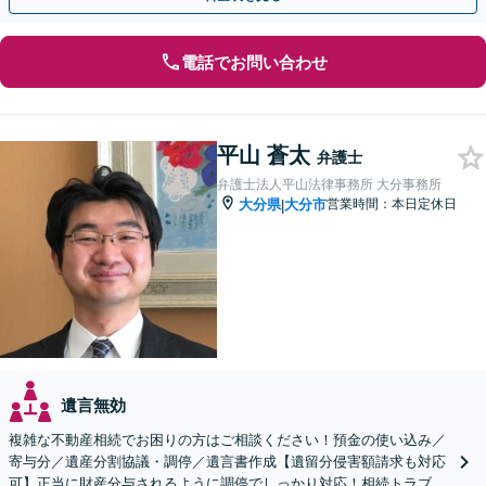
電話でお問い合わせ
平山 蒼太
弁護士
弁護士法人平山法律事務所 大分事務所
大分県
大分市
営業時間：本日定休日
|
遺言無効
複雑な不動産相続でお困りの方はご相談ください！預金の使い込み／
寄与分／遺産分割協議・調停／遺言書作成【遺留分侵害額請求も対応
可】正当に財産分与されるように調停でしっかり対応！相続トラブル