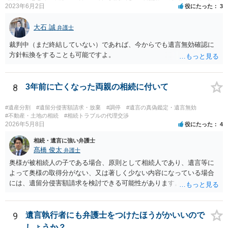
2023年6月2日
役にたった
3
大石 誠
弁護士
裁判中（まだ終結していない）であれば、今からでも遺言無効確認に
方針転換をすることも可能ですよ。
8
3年前に亡くなった両親の相続に付いて
#遺産分割
#遺留分侵害額請求・放棄
#調停
#遺言の真偽鑑定・遺言無効
#不動産・土地の相続
#相続トラブルの代理交渉
2026年5月8日
役にたった
4
相続・遺言に強い弁護士
髙橋 俊太
弁護士
奥様が被相続人の子である場合、原則として相続人であり、遺言等に
よって奥様の取得分がない、又は著しく少ない内容になっている場合
には、遺留分侵害額請求を検討できる可能性があります。ただし、
「相続は３年以内」という説明は、遺留分そのものではなく、相続登
記の義務化に関する説明と混同されている可能性があります。相続登
記については、不動産を相続で取得したことを知った日から３年以内
9
遺言執行者にも弁護士をつけたほうがかいいので
に申請する義務があります。一方、遺留分侵害額請求は、相続開始お
しょうか？