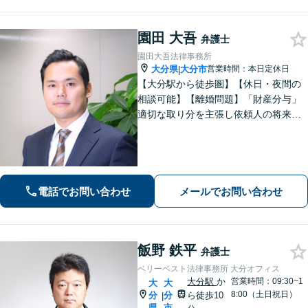
園田 大吾
弁護士
園田大吾法律事務所
大分県
大分市
営業時間：本日定休日
|
【大分駅から徒歩圏】【休日・夜間の
相談可能】【離婚問題】「財産分与」
適切な取り分を主張し依頼人の将来を
守ります。慰謝料減額、生活費請求
も、交渉力と駆け引きで解決へ【借
金・債務整理】自己破産や任意整理な
どお任せください
電話でお問い合わせ
メールでお問い合わせ
飯野 鉄平
弁護士
ベリーベスト法律事務所 大分オフィス
大分駅
か
営業時間：09:30~1
大
大
8:00（土日祝日）
分
分
ら徒歩10
|
県
市