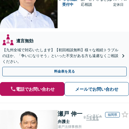
受付中
応相談
定休日
遺言無効
【九州全域で対応いたします】【初回相談無料】様々な相続トラブル
のほか、「争いになりそう」といった不安がある方も遠慮なくご相談
ください。
料金表を見る
電話でお問い合わせ
メールでお問い合わせ
瀬戸 伸一
福岡県
インタビュ
ーを見る
弁護士
瀬戸法律事務所