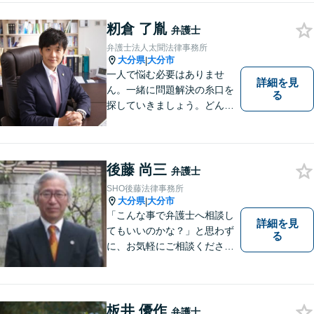
籾倉 了胤
弁護士
弁護士法人太聞法律事務所
大分県
大分市
|
一人で悩む必要はありませ
詳細を見
ん。一緒に問題解決の糸口を
る
探していきましょう。どんな
些細なことでも、まずはお気
軽にご相談ください。契約管
理、労務管理等の企業法務と
遺産分割、介護などの高齢社
後藤 尚三
弁護士
会問題に注力しております。
SHO後藤法律事務所
大分県
大分市
|
「こんな事で弁護士へ相談し
詳細を見
てもいいのかな？」と思わず
る
に、お気軽にご相談くださ
い。
板井 優作
弁護士