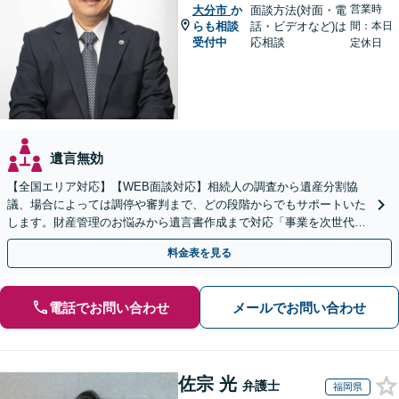
営業時
大分市
か
面談方法(対面・電
らも相談
話・ビデオなど)は
間：本日
受付中
応相談
定休日
遺言無効
【全国エリア対応】【WEB面談対応】相続人の調査から遺産分割協
議、場合によっては調停や審判まで、どの段階からでもサポートいた
します。財産管理のお悩みから遺言書作成まで対応「事業を次世代に
引き継ぐ安心の事業承継をサポート」【完全個室相談】
料金表を見る
電話でお問い合わせ
メールでお問い合わせ
佐宗 光
弁護士
福岡県