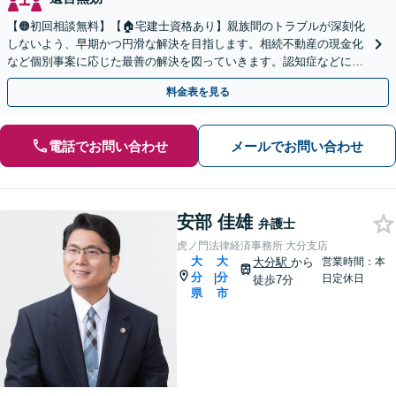
【🟠初回相談無料】【🏠宅建士資格あり】親族間のトラブルが深刻化
しないよう、早期かつ円滑な解決を目指します。相続不動産の現金化
など個別事案に応じた最善の解決を図っていきます。認知症などによ
る遺言書の効力も争います。【オンライン面談OK】
料金表を見る
電話でお問い合わせ
メールでお問い合わせ
安部 佳雄
弁護士
虎ノ門法律経済事務所 大分支店
大
大
大分駅
から
営業時間：本
分
分
|
日定休日
徒歩7分
県
市