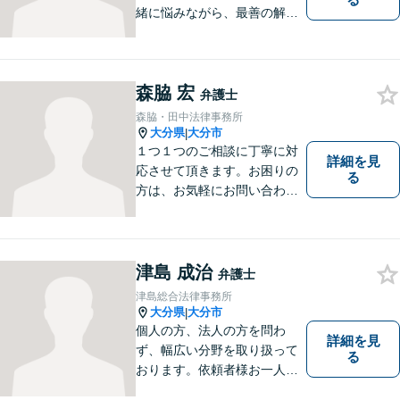
緒に悩みながら、最善の解決
策をご提案させていただきま
す。まずは、お話を聞かせて
ください。
森脇 宏
弁護士
森脇・田中法律事務所
大分県
大分市
|
１つ１つのご相談に丁寧に対
詳細を見
応させて頂きます。お困りの
る
方は、お気軽にお問い合わせ
下さい。
津島 成治
弁護士
津島総合法律事務所
大分県
大分市
|
個人の方、法人の方を問わ
詳細を見
ず、幅広い分野を取り扱って
る
おります。依頼者様お一人お
一人に真摯に向き合い、皆様