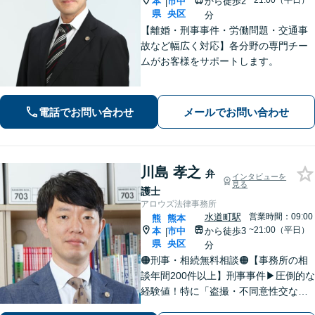
~21:00（平日）
本
市中
から徒歩2
|
県
央区
分
【離婚・刑事事件・労働問題・交通事
故など幅広く対応】各分野の専門チー
ムがお客様をサポートします。
電話でお問い合わせ
メールでお問い合わせ
川島 孝之
弁
インタビューを
見る
護士
アロウズ法律事務所
水道町駅
営業時間：09:00
熊
熊本
~21:00（平日）
本
市中
から徒歩3
|
県
央区
分
🟠刑事・相続無料相談🟠【事務所の相
談年間200件以上】刑事事件▶︎圧倒的な
経験値！特に「盗撮・不同意性交など
性犯罪」の実績多数！相続▶︎「国税