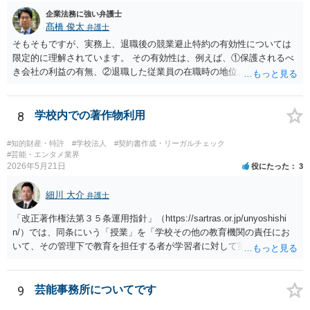
企業法務に強い弁護士
髙橋 俊太
弁護士
そもそもですが、実務上、退職後の競業避止特約の有効性については
限定的に理解されています。 その有効性は、例えば、①保護されるべ
き会社の利益の有無、②退職した従業員の在職時の地位、③地域的限
定の有無、④競業避止義務の存続期間、⑤禁止される競業行為の範
囲、⑥代償措置の有無といった判断要素によって検討されます。 いず
れにしても、書面を拝見するなど具体的な事情を詳しくお伺いする必
8
学校内での著作物利用
要はありますが、上記判断要素に照らす限り、ご相談のケースにおい
ては会社側の請求は認められにくいのではないかという印象です。
#知的財産・特許
#学校法人
#契約書作成・リーガルチェック
#芸能・エンタメ業界
2026年5月21日
役にたった
3
細川 大介
弁護士
「改正著作権法第３５条運用指針」（https://sartras.or.jp/unyoshishi
n/）では、同条にいう「授業」を「学校その他の教育機関の責任にお
いて、その管理下で教育を担任する者が学習者に対して実施する教育
活動」と定義しています。 該当例として講義・実習、特別活動（学
級活動・クラブ活動・学校行事等）、部活動、課外補習授業等を、該
当しない例として自主的なボランティア活動・保護者会・ＰＴＡ活動
9
芸能事務所についてです
等を列挙しています。 本件をこれに当てはめますと、 ①主体である学