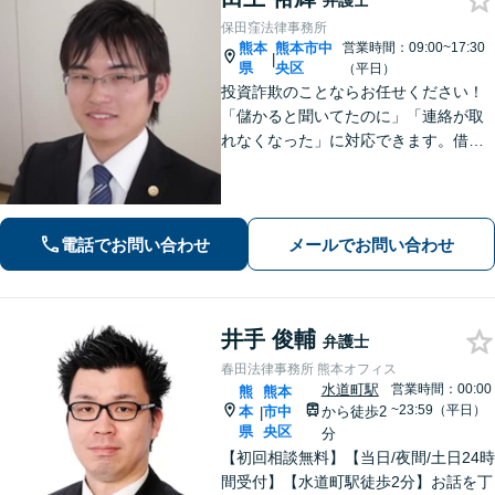
弁護士
保田窪法律事務所
熊本
熊本市中
営業時間：09:00~17:30
|
県
央区
（平日）
投資詐欺のことならお任せください！
「儲かると聞いてたのに」「連絡が取
れなくなった」に対応できます。借
金、債務整理にも精通しています【子
連れ相談可】【初回面談無料】
電話でお問い合わせ
メールでお問い合わせ
井手 俊輔
弁護士
春田法律事務所 熊本オフィス
水道町駅
営業時間：00:00
熊
熊本
~23:59（平日）
本
市中
から徒歩2
|
県
央区
分
【初回相談無料】【当日/夜間/土日24時
間受付】【水道町駅徒歩2分】お話を丁