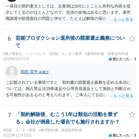
一発目の契約案文としては、企業側は自社にとことん有利な内容を提
示してくるのがほとんどなので、交渉の余地はあると思います。著作
権譲渡や賠償責任の問題と併せて、たとえば解除の場合のクリエータ
ー側への補償を設けさせるといった修正要望は出してみる価値があり
ます（実際、民法の原則では一方的な委任契約の解除には、必要に応
じて損害の補償をしなければならないと定められています。） ただ、
6
芸能プロダクション退所後の競業避止義務につい
そこで「これはうちの定型書式なので変更できない」といった趣旨の
て
回答があれば、今後の信頼関係の構築を考えても、ご縁がなかったと
#個人事業主・フリーランス
#芸能・エンタメ業界
#雇用契約書・就業規則作成
して契約を見送られた方が良いように思います。
2025年5月27日
役にたった
3
髙田 晃平
弁護士
ご記載されている事情ですと、契約書の競業避止義務を定める条項に
ついては、独占禁止法19条違反や公序良俗違反として無効と判断され
る可能性があるものと考えられます。 ご本人にてお話しを進められる
場合、事務所側から不利な条件を要求されるおそれもございますの
で、弁護士を通じて交渉することも選択肢として取り得るかと思われ
ます。
7
「契約解除後、むこう1年は類似の活動を禁ず
る」会社が倒産した場合でも施行されますか？
#芸能・エンタメ業界
#雇用契約書・就業規則作成
2023年11月15日
役にたった
3