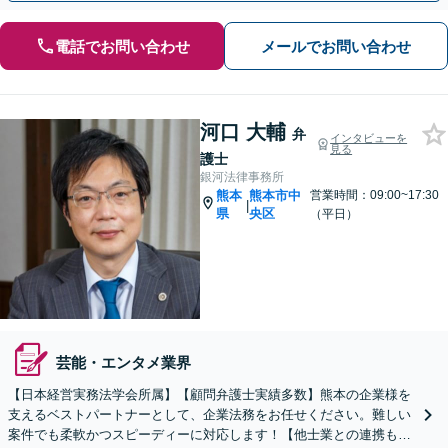
電話でお問い合わせ
メールでお問い合わせ
河口 大輔
弁
インタビューを
見る
護士
銀河法律事務所
熊本
熊本市中
営業時間：09:00~17:30
|
県
央区
（平日）
芸能・エンタメ業界
【日本経営実務法学会所属】【顧問弁護士実績多数】熊本の企業様を
支えるベストパートナーとして、企業法務をお任せください。難しい
案件でも柔軟かつスピーディーに対応します！【他士業との連携も充