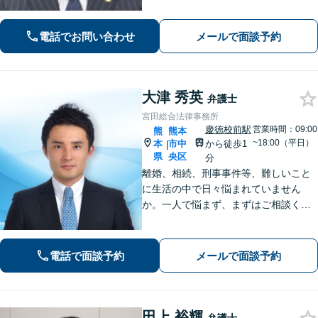
ラル法律事務所(Tel: 096-288-2193)
へ。【LINE公式アカウント24時間予約
受付可】【休日・夜間相談可】
電話でお問い合わせ
メールで面談予約
大津 秀英
弁護士
宮田総合法律事務所
慶徳校前駅
営業時間：09:00
熊
熊本
~18:00（平日）
本
市中
から徒歩1
|
県
央区
分
離婚、相続、刑事事件等、難しいこと
に生活の中で日々悩まれていません
か。一人で悩まず、まずはご相談くだ
さい。貴方の悩みを一緒に解決しま
す。貴方の悩みが法律で解決できる
か、解決できるとしてどういった解決
電話で面談予約
メールで面談予約
策があるかご提案します。
田上 裕輝