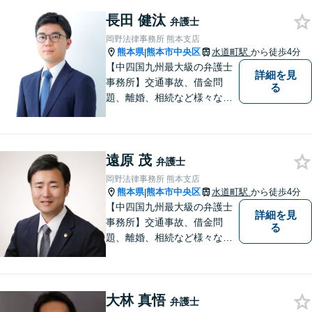
長田 健汰
弁護士
岡野法律事務所 熊本支店
熊本県
熊本市中央区
水道町駅
から徒歩4分
|
【中四国九州最大級の弁護士
詳細を見
事務所】交通事故、借金問
る
題、離婚、相続など様々な問
題について、「何度でも無
料」の相談を行っています！
まずはお気軽にご相談くださ
遠原 茂
い！
弁護士
岡野法律事務所 熊本支店
熊本県
熊本市中央区
水道町駅
から徒歩4分
|
【中四国九州最大級の弁護士
詳細を見
事務所】交通事故、借金問
る
題、離婚、相続など様々な問
題について、「何度でも無
料」の相談を行っています！
まずはお気軽にご相談くださ
大林 真悟
い！
弁護士