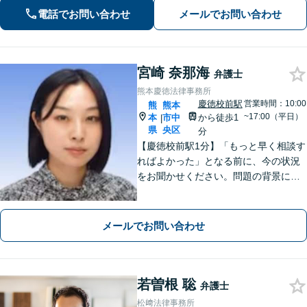
局・証券会社」勤務で培った税の知識
電話でお問い合わせ
メールでお問い合わせ
を生かし、依頼者に寄り添った強いパ
ートナーになります【税理士資格あ
り】
宮崎 奈那海
弁護士
熊本慶徳法律事務所
慶徳校前駅
営業時間：10:00
熊
熊本
~17:00（平日）
本
市中
から徒歩1
|
県
央区
分
【慶徳校前駅1分】「もっと早く相談す
ればよかった」となる前に、今の状況
をお聞かせください。問題の背景にも
目を向け、あなたの気持ちにしっかり
寄り添います。【WEB相談可能】【夜
間面談可】
メールでお問い合わせ
若曽根 聡
弁護士
松﨑法律事務所