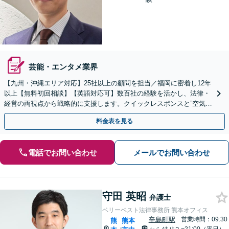
芸能・エンタメ業界
【九州・沖縄エリア対応】25社以上の顧問を担当／福岡に密着し12年
以上【無料初回相談】【英語対応可】数百社の経験を活かし、法律・
経営の両視点から戦略的に支援します。クイックレスポンスと”空気を
読む”法務に注力。コンプライアンス講師の実績多数
料金表を見る
電話でお問い合わせ
メールでお問い合わせ
守田 英昭
弁護士
ベリーベスト法律事務所 熊本オフィス
辛島町駅
営業時間：09:30
熊
熊本