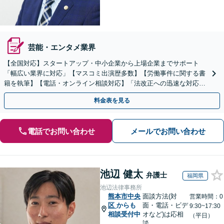
芸能・エンタメ業界
【全国対応】スタートアップ・中小企業から上場企業までサポート
「幅広い業界に対応」【マスコミ出演歴多数】【労働事件に関する書
籍を執筆】【電話・オンライン相談対応】「法改正への迅速な対応」
「労務環境の整備でトラブルを未然に防ぐ」
料金表を見る
電話でお問い合わせ
メールでお問い合わせ
池辺 健太
弁護士
福岡県
池辺法律事務所
熊本市中央
面談方法(対
営業時間：0
区
からも
面・電話・ビデ
9:30~17:30
相談受付中
オなど)は応相
（平日）
談