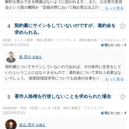
解約を禁止できる根拠はないように思われます。 また、公正取引委員
会という国の機関が「芸能分野において独占禁止法上問題となり得る
行為の想定例」として、「所属事務所が，契約終了後は⼀定期間芸能
活動を⾏えない旨の義務を課し，⼜は移籍・独⽴した場合には芸能活
動を妨害する旨⽰唆して，移籍・独⽴を諦めさせること（優越的地位
4
契約書にサインをしていないのですが、違約金を
の濫⽤等）を例示しています。 ライバー事務所にも同様のことが言え
求められる。
る可能性があり、あなたのケースでも、独占禁止法上問題となり得ま
#芸能・エンタメ業界
#個人事業主・フリーランス
#契約書作成・リーガルチェック
す。 ただし、「※これら⾏為が実際に独占禁⽌法違反となるかどうか
2023年11月24日
役にたった
5
は，具体的態様に照らして個別に判断されることとなる。例えば，優
越的地位の濫⽤に関して，不当に不利益を与えるか否かは，課される
泉 亮介
弁護士
義務等の内容や期間が⽬的に照らして過⼤であるか，与える不利益の
程度，代償措置の有無やその⽔準，あらかじめ⼗分な協議が⾏われた
契約書についてサインしていないのであれば、その条件に合意をして
か等を考慮の上，個別具体的に判断される」という指摘もなされてい
いたということにはなりませんので、違約金について支払う必要はな
るので、ご事案に応じ、挙げられている事情を具体的に検討して行く
いでしょう。 損害賠償請求等についても自身の仕事を全て処理してか
必要があります。 なお、退所等で事務所側と揉めるようであれば、弁
ら辞めるのであれば一般的には負担義務はないかと思われます。
護士に直接相談・依頼し、事務所側と交渉にあたってもらう方法もあ
るかと思います。 （参考）「⼈材分野における公正取引委員会の取
5
著作人格権を行使しないことを求められた場合
組」（令和元年９月２５日 公正取引委員会）６頁 https://www.jftc.g
o.jp/houdou/kouenkai/190925kondan_file/siryou2.pdf
#知的財産・特許
#芸能・エンタメ業界
#個人事業主・フリーランス
2022年6月2日
役にたった
4
佐山 亮介
弁護士