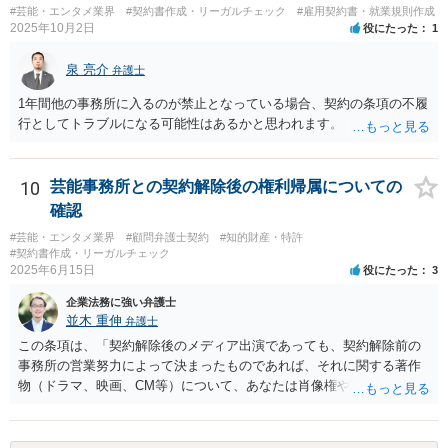
校司書は、学校図書館法第６条第１項上「専ら学校図書館の職務に従
#芸能・エンタメ業界
#契約書作成・リーガルチェック
#雇用契約書・就業規則作成
事する職員」と位置づけられ、運用指針にいう「教育を担任する者」
2025年10月2日
役にたった
1
に該当しません。 ②活動内容も、特別活動・学校行事等ではなく、図
書館独自の読書推進活動であり、該当例のいずれにも当たりません。
泉 亮介
弁護士
したがって、本件展示は「授業の過程」要件を満たさず、３５条によ
1年間他の事務所に入るのが禁止となっている場合、契約の条項の不履
る適法化はできないと考えられます。 ただし、繰り返しになります
行としてトラブルになる可能性はあるかと思われます。
が、ご相談のケースのような事案が裁判沙汰になることが現実的には
ほぼないため、今後も裁判例が積み重なる可能性がきわめて低く、ど
ちらの解釈が正しいのかについて司法の判断が下されることがないも
10
芸能事務所との契約解除後の権利帰属についての
のと思われます。
確認
#芸能・エンタメ業界
#顧問弁護士契約
#知的財産・特許
#契約書作成・リーガルチェック
2025年6月15日
役にたった
3
企業法務に強い弁護士
並木 重伸
弁護士
この条項は、「契約解除後のメディア出演であっても、契約解除前の
事務所の営業努力によって決まったものであれば、それに関する著作
物（ドラマ、映画、CM等）について、あなたは肖像権やパブリシティ
権を主張することはできず、何かある場合は協議して決定する」とい
う意味と思われます。 事務所が獲得した仕事から生じる権利を、解除
後も事務所が管理すること自体には合理性がある場合もあります。し