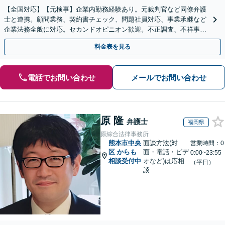
【全国対応】【元検事】企業内勤務経験あり。元裁判官など同僚弁護
士と連携。顧問業務、契約書チェック、問題社員対応、事業承継など
企業法務全般に対応。セカンドオピニオン歓迎。不正調査、不祥事や
ハラスメントの対応・予防にも実績。事業を守り成長支援。
料金表を見る
電話でお問い合わせ
メールでお問い合わせ
原 隆
弁護士
福岡県
原綜合法律事務所
熊本市中央
面談方法(対
営業時間：0
区
からも
面・電話・ビデ
0:00~23:55
相談受付中
オなど)は応相
（平日）
談