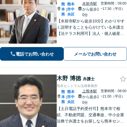
水前寺駅
営業時間：09:00
熊
熊本
~17:30（平日）
本
市中
から徒歩1
|
県
央区
0分
【水前寺駅から徒歩10分】わかりやす
く説明することを心がけている弁護士
【法テラス利用可】法人・個人破産申
立、遺言・相続、離婚・男女問題・刑
事事件などに力を入れています。迅速
対応でスムーズに解決できるよう尽力
電話でお問い合わせ
メールでお問い合わせ
します。
木野 博徳
弁護士
熊本セントラル法律事務所
上熊本駅
営業時間：08:00
熊
熊本
~21:00（平日）
本
市中
から徒歩1
|
県
央区
0分
【土日電話予約受付可】熊本市で相
続、不動産問題、交通事故、中小企業
法務で弁護士をお探しなら熊本セント