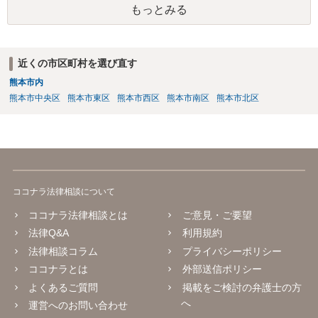
もっとみる
かし「事務所に帰属する」という表現は、本来他人に譲渡できるもの
ではない肖像権等が事務所に渡ってしまうかのようにも読め、あなた
の権利を過剰に制限する恐れもあります。 ご指摘の箇所も含め、解除
届の内容が適切かどうか弁護士に直接相談のうえ、可能であれば事務
近くの市区町村を選び直す
所と協議することをお勧めします。
熊本市内
熊本市中央区
熊本市東区
熊本市西区
熊本市南区
熊本市北区
ココナラ法律相談について
ココナラ法律相談とは
ご意見・ご要望
法律Q&A
利用規約
法律相談コラム
プライバシーポリシー
ココナラとは
外部送信ポリシー
よくあるご質問
掲載をご検討の弁護士の方
へ
運営へのお問い合わせ