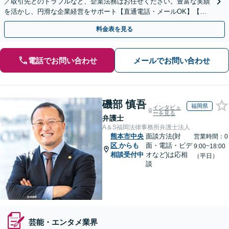
／取引先とのトラブルなど、企業法務はお任せください。豊富な実績
を活かし、円滑な企業経営をサポート【直通電話・メールOK】【不
動産・介護業界に精通】リーズナブルな料金プランあり
料金表を見る
電話でお問い合わせ
メールでお問い合わせ
磯部 慎吾
福岡県
インタビュ
ーを見る
弁護士
A＆S福岡法律事務所弁護士法人
熊本市中央
面談方法(対
営業時間：0
区
からも
面・電話・ビデ
9:00~18:00
相談受付中
オなど)は応相
（平日）
談
芸能・エンタメ業界