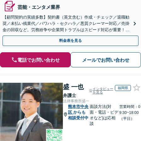
芸能・エンタメ業界
【顧問契約の実績多数】契約書（英文含む）作成・チェック／退職勧
奨／未払い残業代／パワハラ・セクハラ／悪質クレーマー対応／売掛
金の回収など。労務紛争や企業間トラブルはスピード対応が重要！ビ
ジネスを発展させるために全力でサポートします。
料金表を見る
電話でお問い合わせ
メールでお問い合わせ
盛 一也
福岡県
インタビュー
を見る
弁護士
法律事務所盛一
熊本市中央
面談方法(対
営業時間：0
区
からも
面・電話・ビデ
9:30~18:00
相談受付中
オなど)は応相
（平日）
談