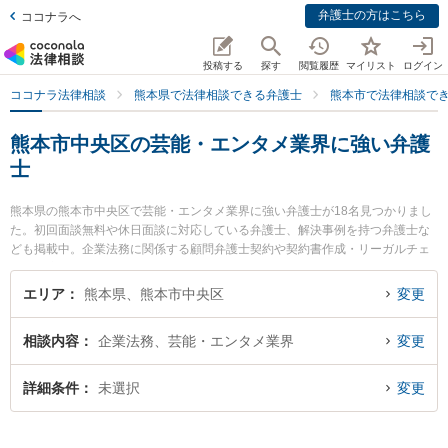
弁護士の方はこちら
ココナラへ
投稿する
探す
閲覧履歴
マイリスト
ログイン
ココナラ法律相談
熊本県で法律相談できる弁護士
熊本市で法律相談で
熊本市中央区の芸能・エンタメ業界に強い弁護
士
熊本県の熊本市中央区で芸能・エンタメ業界に強い弁護士が18名見つかりまし
た。初回面談無料や休日面談に対応している弁護士、解決事例を持つ弁護士な
ども掲載中。企業法務に関係する顧問弁護士契約や契約書作成・リーガルチェ
ック、雇用契約書・就業規則作成等の細かな分野での絞り込み検索もでき便利
です。特に東京スタートアップ法律事務所 熊本支店の宮﨑 零生弁護士や銀河法
エリア
熊本県、熊本市中央区
変更
律事務所の河口 大輔弁護士、桜樹法律事務所の園田 将吾弁護士のプロフィール
情報や弁護士費用、強みなどが注目されています。『熊本市中央区で土日や夜
相談内容
企業法務、芸能・エンタメ業界
変更
間に発生した芸能・エンタメ業界のトラブルを今すぐに弁護士に相談したい』
『芸能・エンタメ業界のトラブル解決の実績豊富な近くの弁護士を検索した
い』『初回相談無料で芸能・エンタメ業界を法律相談できる熊本市中央区内の
詳細条件
未選択
変更
弁護士に相談予約したい』などでお困りの相談者さんにおすすめです。