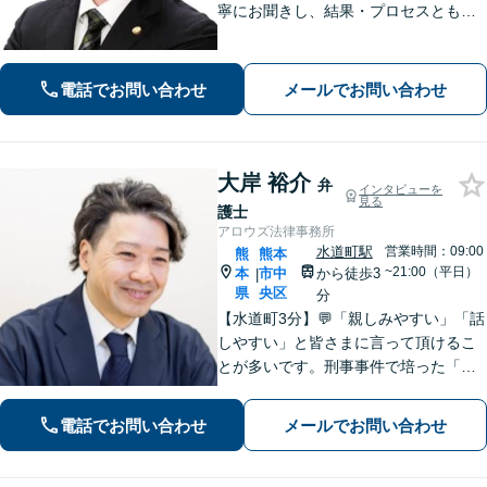
寧にお聞きし、結果・プロセスともに
ご満足していただけるサービスを提供
いたします。
電話でお問い合わせ
メールでお問い合わせ
大岸 裕介
弁
インタビューを
見る
護士
アロウズ法律事務所
水道町駅
営業時間：09:00
熊
熊本
~21:00（平日）
本
市中
から徒歩3
|
県
央区
分
【水道町3分】💬「親しみやすい」「話
しやすい」と皆さまに言って頂けるこ
とが多いです。刑事事件で培った「交
渉力」を活かし様々な悩みの解決を図
れるのが最大の強み◎【刑事事件／警
電話でお問い合わせ
メールでお問い合わせ
察に呼び出されている方▶︎電話相談0
円】【相続／借金／人身事故▶︎相談0
円】