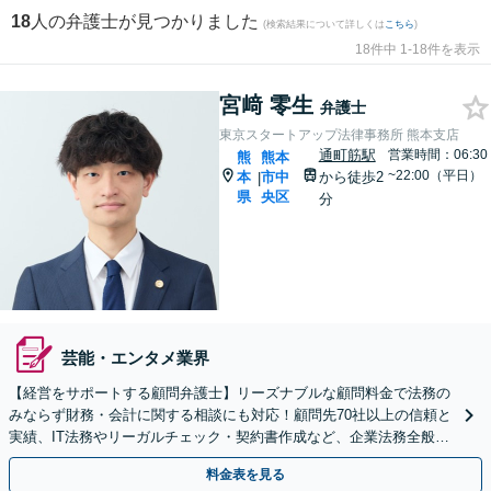
18
人の弁護士が見つかりました
(検索結果について詳しくは
こちら
)
18件中 1-18件を表示
宮﨑 零生
弁護士
東京スタートアップ法律事務所 熊本支店
通町筋駅
営業時間：06:30
熊
熊本
~22:00（平日）
本
市中
から徒歩2
|
県
央区
分
芸能・エンタメ業界
【経営をサポートする顧問弁護士】リーズナブルな顧問料金で法務の
みならず財務・会計に関する相談にも対応！顧問先70社以上の信頼と
実績、IT法務やリーガルチェック・契約書作成など、企業法務全般に
ついてお気軽にご相談ください。
料金表を見る