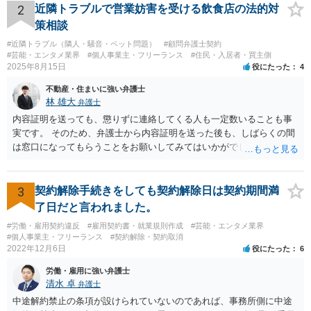
2
近隣トラブルで営業妨害を受ける飲食店の法的対
策相談
#近隣トラブル（隣人・騒音・ペット問題）
#顧問弁護士契約
#芸能・エンタメ業界
#個人事業主・フリーランス
#住民・入居者・買主側
2025年8月15日
役にたった
4
不動産・住まいに強い弁護士
林 雄大
弁護士
内容証明を送っても、懲りずに連絡してくる人も一定数いることも事
実です。 そのため、弁護士から内容証明を送った後も、しばらくの間
は窓口になってもらうことをお願いしてみてはいかがでしょうか。 そ
うすれば、もしその方から不当な要求を受けることがあっても、「窓
口（弁護士に）言ってください」とだけお伝えし、それ以外には一切
応じないという姿勢をとることができるため、スタッフの方の負担軽
3
契約解除手続きをしても契約解除日は契約期間満
減を図れると思います。 大変な状況かと思いますが、ご参考になりま
了日だと言われました。
したら幸いです。
#労働・雇用契約違反
#雇用契約書・就業規則作成
#芸能・エンタメ業界
#個人事業主・フリーランス
#契約解除・契約取消
2022年12月6日
役にたった
6
労働・雇用に強い弁護士
清水 卓
弁護士
中途解約禁止の条項が設けられていないのであれば、事務所側に中途