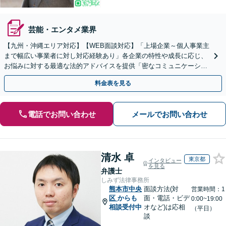
芸能・エンタメ業界
【九州・沖縄エリア対応】【WEB面談対応】「上場企業～個人事業主
まで幅広い事業者に対し対応経験あり」各企業の特性や成長に応じ、
お悩みに対する最適な法的アドバイスを提供「密なコミュニケーショ
ンを通じ、適切な解決策をご提案」【休日・夜間相談可】
料金表を見る
電話でお問い合わせ
メールでお問い合わせ
清水 卓
東京都
インタビュー
を見る
弁護士
しみず法律事務所
熊本市中央
面談方法(対
営業時間：1
区
からも
面・電話・ビデ
0:00~19:00
相談受付中
オなど)は応相
（平日）
談