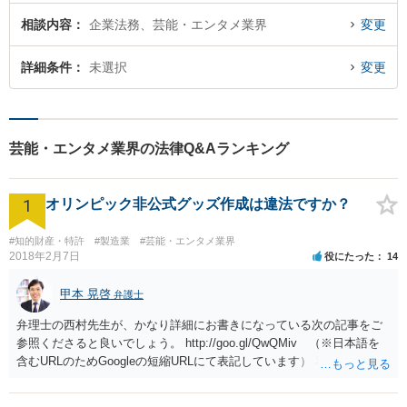
相談内容
企業法務、芸能・エンタメ業界
変更
詳細条件
未選択
変更
芸能・エンタメ業界の法律Q&Aランキング
1
オリンピック非公式グッズ作成は違法ですか？
#知的財産・特許
#製造業
#芸能・エンタメ業界
2018年2月7日
役にたった
14
甲本 晃啓
弁護士
弁理士の西村先生が、かなり詳細にお書きになっている次の記事をご
参照くださると良いでしょう。 http://goo.gl/QwQMiv （※日本語を
含むURLのためGoogleの短縮URLにて表記しています） 私も同先生と
同じ意見です。 商品（グッズ）への使用ということであれば、少なく
とも不正競争防止法上の問題は生じうると思います。