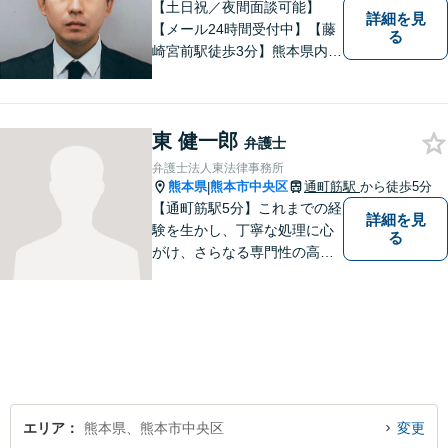
面談可】
【土日祝／夜間面談可能】
詳細を見
【メール24時間受付中】【藤
る
崎宮前駅徒歩3分】熊本県内及
び周辺地域から法律相談受付
中です。交通事故・男女関係
等の問題から、刑事、経営者
東 健一郎
の方の契約関係トラブルまで
弁護士
幅広くご相談いただいており
弁護士法人東法律事務所
ます。お気軽にご相談くださ
熊本県
熊本市中央区
通町筋駅
から徒歩5分
|
い。
【通町筋駅5分】これまでの経
詳細を見
験を生かし、丁寧な処理に心
る
がけ、さらなる専門性の高い
リーガルサービスを提供でき
るよう精進して参ります。静
かで落ち着ける相談室をご用
意しております。様々な問題
に悩まれたとき、まずはお気
軽にご相談下さい。
エリア
熊本県、熊本市中央区
変更