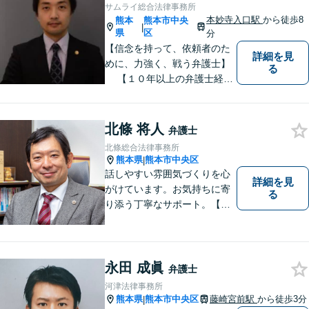
サムライ総合法律事務所
本妙寺入口駅
から徒歩8
熊本
熊本市中央
|
県
区
分
【信念を持って、依頼者のた
詳細を見
めに、力強く、戦う弁護士】
る
【１０年以上の弁護士経
験】 【①交通事故、②離婚
等の男女トラブル、③顧問弁
護の３つの分野に力を注ぐ弁
北條 将人
弁護士
護士】
北條総合法律事務所
熊本県
熊本市中央区
|
話しやすい雰囲気づくりを心
詳細を見
がけています。お気持ちに寄
る
り添う丁寧なサポート。【借
金・債務整理】将来を見据え
た最善策をご提案【労働・雇
用】証拠集めから手厚くサポ
ート。企業からのご相談も承
永田 成眞
弁護士
ります【交通事故】弁護士費
河津法律事務所
用特約の利用可【夜間・休日
熊本県
熊本市中央区
藤崎宮前駅
から徒歩3分
|