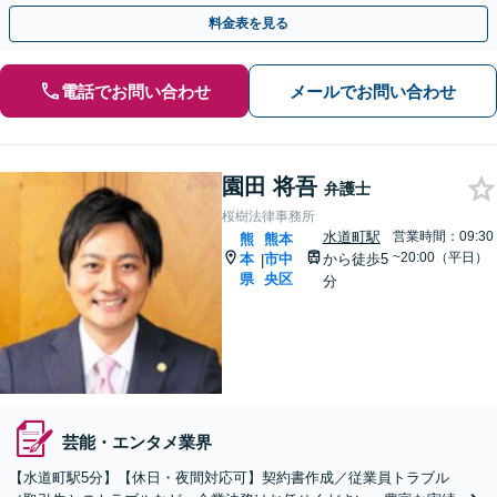
実】
料金表を見る
電話でお問い合わせ
メールでお問い合わせ
園田 将吾
弁護士
桜樹法律事務所
水道町駅
営業時間：09:30
熊
熊本
~20:00（平日）
本
市中
から徒歩5
|
県
央区
分
芸能・エンタメ業界
【水道町駅5分】【休日・夜間対応可】契約書作成／従業員トラブル