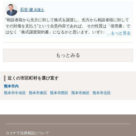
石谷 健
弁護士
“相談者様から先方に対して株式を譲渡し、先方から相談者様に対して
その対価を支払う”という合意内容であれば、 その性質は「借用書」で
はなく「株式譲渡契約書」になるかと思います。いずれにせよ、口約
束はお勧めしません。 その上で、仮に先方が合意した支払いを滞らせ
た場合に、相談者様として、民事訴訟を経ないでいきなり強制執行
（先方の財産を差し押さえること等）を行えるようにしておくには、
もっとみる
単に両者間で契約書を作成するのではなく、 両者が公証役場に赴い
て、公証人によって作成される公正証書の形式で契約の締結を行うこ
とが必要となります。 また、その際、当該公正証書には「債務者が直
ちに強制執行に服する旨の陳述」（民事執行法第２２条第５号）の 記
近くの市区町村を選び直す
載を盛り込んでおく必要もあります。 以上について、さらに詳しくお
熊本市内
知りになりたい場合は、法律事務所等での弁護士への法律相談をご検
討ください。
熊本市中央区
熊本市東区
熊本市西区
熊本市南区
熊本市北区
ココナラ法律相談について