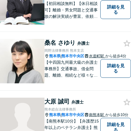
【初回相談無料】【休日相談
詳細を見
可】離婚・男女問題と交通事
る
故の解決実績が豊富。依頼者
様にとって力強い法的パート
ナーとして尽力いたします。
企業法務のご相談もお任せく
桑名 さゆり
ださい。【熊本市中心部】地
弁護士
域に密着した町医者みたいな
岡野法律事務所 熊本支店
弁護士です。
熊本県
熊本市中央区
水道町駅
から徒歩4分
|
【中四国九州最大級の弁護士
詳細を見
事務所】交通事故、借金問
る
題、離婚、相続など様々な問
題について、「何度でも無
料」の相談を行っています！
まずはお気軽にご相談くださ
大原 誠司
い！
弁護士
熊本総合法律事務所
熊本県
熊本市中央区
南熊本駅
から徒歩10分
|
【南熊本駅10分】【弁護歴15
詳細を見
年以上のベテラン弁護士】熊
る