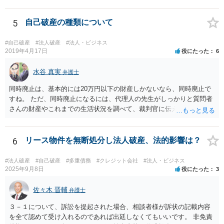
と，辞任の効力自体は認め，会社に対する債務不履行責任を負わされ
る可能性があると考える説が有力です。 ただし，いずれの説をとった
場合でも，会社にとって「不利な時期」に辞任したときは，「やむを
5
自己破産の種類について
得ない事由」がない限り，会社の損害を賠償しなければならなくなり
ます。 健康上の理由は「やむを得ない事由」の典型ですが，程度によ
#自己破産
#法人破産
#法人・ビジネス
って異なります。 子会社の代表取締役が辞任を認めてくれるのであれ
2019年4月17日
役にたった
6
ば，少なくとも法律上は，親会社（子会社にとっての株主）の承諾は
必要ありません。 なお，子会社の代表取締役には，取締役辞任の登記
水谷 真実
弁護士
をしてもらわなければなりません。 親会社が株主代表訴訟を提起する
同時廃止は、基本的には20万円以下の財産しかないなら、同時廃止で
ことは理論上可能ですが，あなたに対して追及できる責任は，あなた
すね。 ただ、同時廃止になるには、代理人の先生がしっかりと質問者
自身が会社に対して追う責任（例えば任務懈怠責任）の範囲に留まり
さんの財産やこれまでの生活状況を調べて、裁判官に伝える必要があ
ます。子会社の負債をあなたに負わせることはできません。 実際上問
ります。 そこで、代理人の先生としっかり打ち合わせるべきです。そ
題となるのは，親会社からの圧力により，子会社の代表取締役があな
して、代理人の先生が同時廃止でいけるというなら、同時廃止になる
たの辞任に応じてくれない場合ですね。 子会社の代表取締役が全く動
でしょう。
6
リース物件を無断処分し法人破産、法的影響は？
いてくれないと，辞任の登記をするためには，最終的には訴訟を提起
する必要が生じます。
#法人破産
#自己破産
#多重債務
#クレジット会社
#法人・ビジネス
2025年9月8日
役にたった
3
佐々木 晋輔
弁護士
３－１について、訴訟を提起された場合、相談者様が訴状の記載内容
を全て認めて受け入れるのであれば出廷しなくてもいいです。 非免責