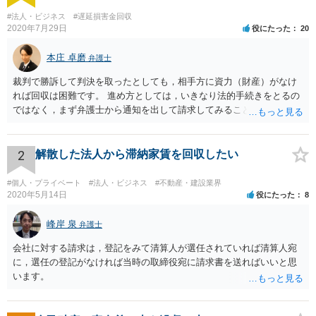
#法人・ビジネス
#遅延損害金回収
2020年7月29日
役にたった
20
本庄 卓磨
弁護士
裁判で勝訴して判決を取ったとしても，相手方に資力（財産）がなけ
れば回収は困難です。 進め方としては，いきなり法的手続きをとるの
ではなく，まず弁護士から通知を出して請求してみることを検討すべ
きだと思います。
2
解散した法人から滞納家賃を回収したい
#個人・プライベート
#法人・ビジネス
#不動産・建設業界
2020年5月14日
役にたった
8
峰岸 泉
弁護士
会社に対する請求は，登記をみて清算人が選任されていれば清算人宛
に，選任の登記がなければ当時の取締役宛に請求書を送ればいいと思
います。