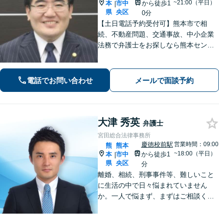
~21:00（平日）
本
市中
から徒歩1
|
県
央区
0分
【土日電話予約受付可】熊本市で相
続、不動産問題、交通事故、中小企業
法務で弁護士をお探しなら熊本セント
ラル法律事務所(Tel: 096-288-2193)
へ。【LINE公式アカウント24時間予約
受付可】【休日・夜間相談可】
電話でお問い合わせ
メールで面談予約
大津 秀英
弁護士
宮田総合法律事務所
慶徳校前駅
営業時間：09:00
熊
熊本
~18:00（平日）
本
市中
から徒歩1
|
県
央区
分
離婚、相続、刑事事件等、難しいこと
に生活の中で日々悩まれていません
か。一人で悩まず、まずはご相談くだ
さい。貴方の悩みを一緒に解決しま
す。貴方の悩みが法律で解決できる