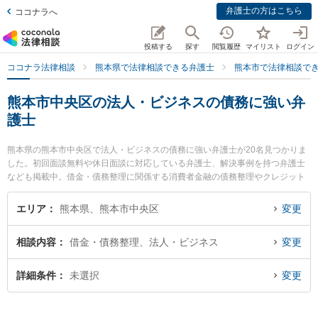
弁護士の方はこちら
ココナラへ
投稿する
探す
閲覧履歴
マイリスト
ログイン
ココナラ法律相談
熊本県で法律相談できる弁護士
熊本市で法律相談で
熊本市中央区の法人・ビジネスの債務に強い弁
護士
熊本県の熊本市中央区で法人・ビジネスの債務に強い弁護士が20名見つかりま
した。初回面談無料や休日面談に対応している弁護士、解決事例を持つ弁護士
なども掲載中。借金・債務整理に関係する消費者金融の債務整理やクレジット
会社の債務整理、リボ払いの債務整理等の細かな分野での絞り込み検索もでき
便利です。特に保田窪法律事務所の田上 裕輝弁護士や松﨑法律事務所の若曽根
エリア
熊本県、熊本市中央区
変更
聡弁護士、塚本幸司法律事務所の塚本 幸司弁護士のプロフィール情報や弁護士
費用、強みなどが注目されています。『熊本市中央区で土日や夜間に発生した
相談内容
借金・債務整理、法人・ビジネス
変更
法人・ビジネスの債務のトラブルを今すぐに弁護士に相談したい』『法人・ビ
ジネスの債務のトラブル解決の実績豊富な近くの弁護士を検索したい』『初回
相談無料で法人・ビジネスの債務を法律相談できる熊本市中央区内の弁護士に
詳細条件
未選択
変更
相談予約したい』などでお困りの相談者さんにおすすめです。