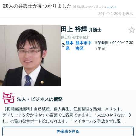
20
人の弁護士が見つかりました
(検索結果について詳しくは
こちら
)
20件中 1-20件を表示
田上 裕輝
弁護士
保田窪法律事務所
熊本
熊本市中
営業時間：09:00~17:30
|
県
央区
（平日）
法人・ビジネスの債務
【初回面談無料】自己破産、個人再生、任意整理を熟知。メリット、
デメリットを分かりやすい言葉でご説明できます。「人生のやりなお
し」の強力なサポート役になれます。「マイホームを手放さずに返済
したい」にも対応【子連れ相談可】
料金表を見る