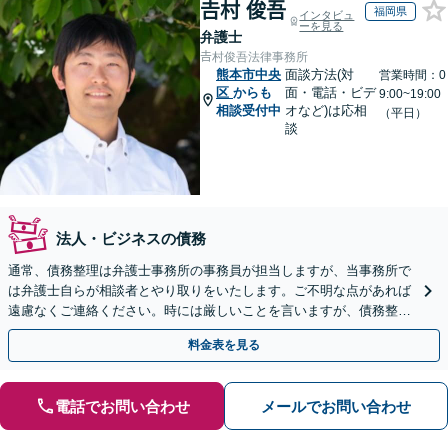
𠮷村 俊吾
福岡県
インタビュ
ーを見る
弁護士
𠮷村俊吾法律事務所
熊本市中央
面談方法(対
営業時間：0
区
からも
面・電話・ビデ
9:00~19:00
相談受付中
オなど)は応相
（平日）
談
法人・ビジネスの債務
通常、債務整理は弁護士事務所の事務員が担当しますが、当事務所で
は弁護士自らが相談者とやり取りをいたします。ご不明な点があれば
遠慮なくご連絡ください。時には厳しいことを言いますが、債務整理
には相談者様のご協力が必要不可欠です。
料金表を見る
電話でお問い合わせ
メールでお問い合わせ