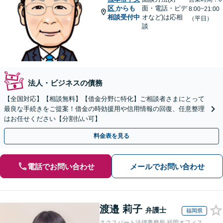
区
からも
面・電話・ビデ
8:00~21:00
相談受付中
オなど)は応相
（平日）
談
法人・ビジネスの債務
【全国対応】【相談無料】【借金分野に特化】ご相談者さまにとって
最良な手続きをご提案！借金の時効援用や信用情報の回復、任意整理
はお任せください【分割払い可】
料金表を見る
電話でお問い合わせ
メールでお問い合わせ
渡邉 莉子
弁護士
福岡県
ネクスパート法律事務所 福岡オフィス