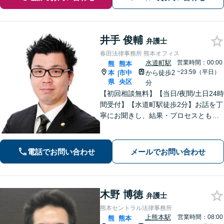
井手 俊輔
弁護士
春田法律事務所 熊本オフィス
水道町駅
営業時間：00:00
熊
熊本
~23:59（平日）
本
市中
から徒歩2
|
県
央区
分
【初回相談無料】【当日/夜間/土日24時
間受付】【水道町駅徒歩2分】お話を丁
寧にお聞きし、結果・プロセスともに
ご満足していただけるサービスを提供
いたします。
電話でお問い合わせ
メールでお問い合わせ
木野 博徳
弁護士
熊本セントラル法律事務所
上熊本駅
営業時間：08:00
熊
熊本