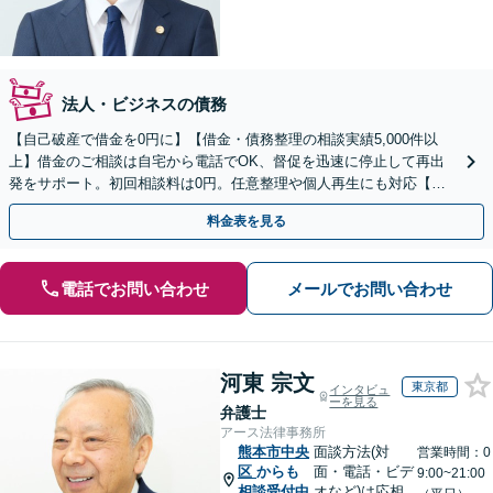
法人・ビジネスの債務
【自己破産で借金を0円に】【借金・債務整理の相談実績5,000件以
上】借金のご相談は自宅から電話でOK、督促を迅速に停止して再出
発をサポート。初回相談料は0円。任意整理や個人再生にも対応【土
日祝日・夜間も相談受付】【費用の分割払い可】
料金表を見る
電話でお問い合わせ
メールでお問い合わせ
河東 宗文
東京都
インタビュ
ーを見る
弁護士
アース法律事務所
熊本市中央
面談方法(対
営業時間：0
区
からも
面・電話・ビデ
9:00~21:00
相談受付中
オなど)は応相