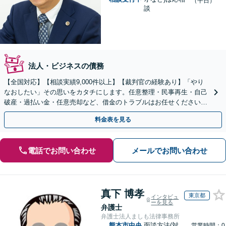
（平日）
談
法人・ビジネスの債務
【全国対応】【相談実績9,000件以上】【裁判官の経験あり】「やり
なおしたい」その思いをカタチにします。任意整理・民事再生・自己
破産・過払い金・任意売却など、借金のトラブルはお任せください。
【初回相談無料】【全国対応可能】
料金表を見る
電話でお問い合わせ
メールでお問い合わせ
真下 博孝
東京都
インタビュ
ーを見る
弁護士
弁護士法人ましも法律事務所
熊本市中央
面談方法(対
営業時間：0