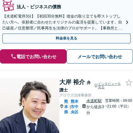
法人・ビジネスの債務
【水道町電停3分】【初回30分無料】借金の取り立てを即ストップし
たい方へ。依頼者に合わせたオリジナルの返済を提案しています。自
己破産／任意整理／民事再生を法律のプロがサポート。【事務所とし
て相談年間200件以上】
料金表を見る
電話でお問い合わせ
メールでお問い合わせ
大岸 裕介
弁
インタビューを
見る
護士
アロウズ法律事務所
水道町駅
営業時間：09:00
熊
熊本
~21:00（平日）
本
市中
から徒歩3
|
県
央区
分