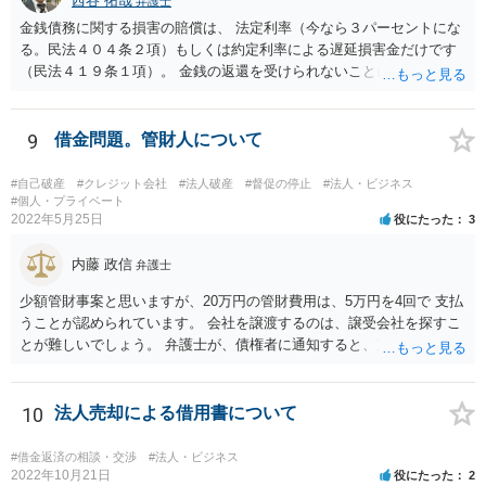
西谷 拓哉
弁護士
ば、他の共有者にとってもそれを支出するだけのメリットがあると思
います）。
金銭債務に関する損害の賠償は、 法定利率（今なら３パーセントにな
る。民法４０４条２項）もしくは約定利率による遅延損害金だけです
（民法４１９条１項）。 金銭の返還を受けられないことにより何か損
害を被ったとしても、元本のほか、遅延損害金の請求ができるにとど
まります。 なお、すでに他の弁護士が先に記載されたとおり、連帯保
証人に対する請求については、法定の要件を満たさない限り、連帯保
9
借金問題。管財人について
証契約として効力が生じません。弁護士の依頼の有無はこれを左右し
ないので、注意が必要です。
#自己破産
#クレジット会社
#法人破産
#督促の停止
#法人・ビジネス
#個人・プライベート
2022年5月25日
役にたった
3
内藤 政信
弁護士
少額管財事案と思いますが、20万円の管財費用は、5万円を4回で 支払
うことが認められています。 会社を譲渡するのは、譲受会社を探すこ
とが難しいでしょう。 弁護士が、債権者に通知すると、支払いを止め
ることができるので、 その間に、20万円を貯めることになるでしょ
う。
10
法人売却による借用書について
#借金返済の相談・交渉
#法人・ビジネス
2022年10月21日
役にたった
2