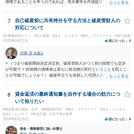
債権であることを争うのであれば、答弁書等を作成提出して反論しな
ければなりません。 上記訴訟は破産手続とは別ですので、破産を受任
した弁護士が受ける場合でも、弁護士費用は別途必要になると思いま
す。 ３－２について、上記のとおり、破産とは別で弁護士費用が必要
7
自己破産前に共有持分を守る方法と破産管財人の
になると思います。 費用の額については、弁護士によって異なります
対応について
が、破産手続を受任した弁護士が受けるのであれば、低めの金額で受
#不動産担保ローン
#法人破産
#法人・ビジネス
#個人・プライベート
#自己破産
けてくれるかもしれません。 弁護士を依頼するかどうかは、弁護士費
2025年8月21日
役にたった
5
用と賠償額を比較して決められたらいいと思います。 なお、リース会
社が非免責債権であると主張するのであれば、破産手続の中（免責に
川添 圭
弁護士
対する意見等）で主張すると思いますので、訴訟されるかどうかは破
産手続中に分かると思います。
> （つまり破産開始決定決定前、破産管財人がつく前の段階でも交渉
が可能で > 担保権の債権者は直ちに抵当権の実行ということを防ぐこ
とが可能でしょうか？） 破産申立てを依頼した代理人弁護士が売買に
関与し、売却代金の使途を含めたすべての記録を残すといったやり方
が可能な場合もありますが、オーバーローン事案では売却代金が手元
に残らないことになるため、弁護士としても慎重な判断が求められま
8
貸金返済の最終通知書を自作する場合の効力につ
す。 > 例えば弁護士費用を分割で積立するなど半年、１年かかる場合
いて知りたい
でも かなり率直な（身も蓋もない）意見を述べると、担保に供されて
#借金返済の相談・交渉
#債権回収代行
#個人・プライベート
#法人・ビジネス
いる共有持分を親族が取得することで不動産を守りたいのであれば、
#法人・ビジネス
#音信不通・行方不明の相手
弁護士費用は長期分割などせず、親族等から援助して貰うことを模索
2024年8月16日
役にたった
6
した方がよいと思います（弁護士費用の援助も馬鹿にならない金額で
借金・債務整理に強い弁護士
すが、それによって共有持分を取得できる可能性が高くなるのであれ