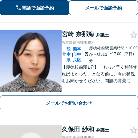
か、解決できるとしてどういった解決
電話で面談予約
メールで面談予約
策があるかご提案します。
宮崎 奈那海
弁護士
熊本慶徳法律事務所
慶徳校前駅
営業時間：10:00
熊
熊本
~17:00（平日）
本
市中
から徒歩1
|
県
央区
分
【慶徳校前駅1分】「もっと早く相談す
ればよかった」となる前に、今の状況
をお聞かせください。問題の背景にも
目を向け、あなたの気持ちにしっかり
寄り添います。【WEB相談可能】【夜
間面談可】
メールでお問い合わせ
久保田 紗和
弁護士
熊本中央法律事務所