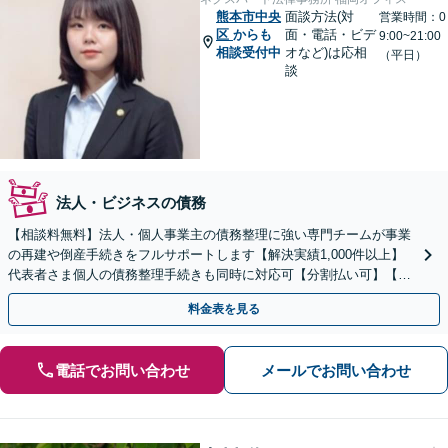
熊本市中央
面談方法(対
営業時間：0
区
からも
面・電話・ビデ
9:00~21:00
相談受付中
オなど)は応相
（平日）
談
法人・ビジネスの債務
【相談料無料】法人・個人事業主の債務整理に強い専門チームが事業
の再建や倒産手続きをフルサポートします【解決実績1,000件以上】
代表者さま個人の債務整理手続きも同時に対応可【分割払い可】【後
払い応相談】【夜間・休日相談可】
料金表を見る
電話でお問い合わせ
メールでお問い合わせ