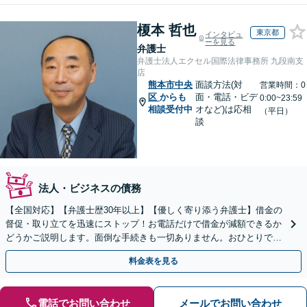
榎本 哲也
東京都
インタビュ
ーを見る
弁護士
弁護士法人エクセル国際法律事務所 九段南支
店
熊本市中央
面談方法(対
営業時間：0
区
からも
面・電話・ビデ
0:00~23:59
相談受付中
オなど)は応相
（平日）
談
法人・ビジネスの債務
【全国対応】【弁護士歴30年以上】【優しく寄り添う弁護士】借金の
督促・取り立てを迅速にストップ！お電話だけで借金が減額できるか
どうかご説明します。面倒な手続きも一切ありません。おひとりで悩
まず、お気軽にご相談ください。【電話相談可】
料金表を見る
電話でお問い合わせ
メールでお問い合わせ