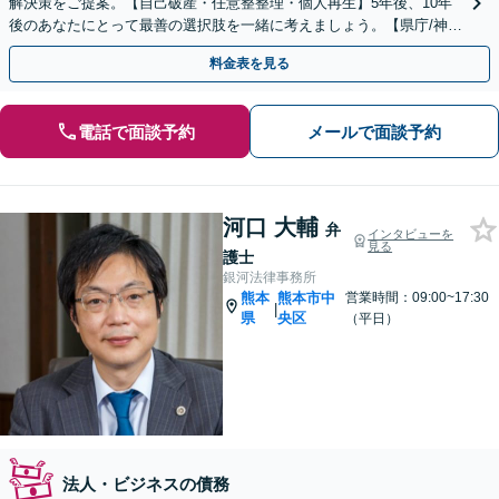
解決策をご提案。【自己破産・任意整整理・個人再生】5年後、10年
後のあなたにとって最善の選択肢を一緒に考えましょう。【県庁/神水
交差点近く】
料金表を見る
電話で面談予約
メールで面談予約
河口 大輔
弁
インタビューを
見る
護士
銀河法律事務所
熊本
熊本市中
営業時間：09:00~17:30
|
県
央区
（平日）
法人・ビジネスの債務