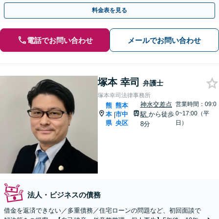
法をご提案します。【休日・夜間予約相談可】
料金表を見る
電話でお問い合わせ
メールでお問い合わせ
塚本 幸司
弁護士
塚本幸司法律事務所
神水交差点
営業時間：09:0
熊
熊本
0~17:00（平
本
市中
駅
から徒歩
|
県
央区
日）
8分
法人・ビジネスの債務
借金を返済できない／多重債務／住宅ローンの問題など、初回面談で