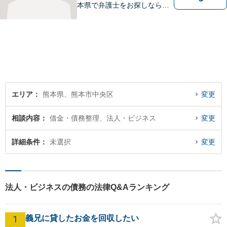
本県で弁護士をお探しなら、
まずはご連絡ください！離婚
／借金／刑事事件／相続な
ど、幅広い法律問題に精通し
ています。皆様にとって一番
のパートナーとなれるよう、
精一杯取り組ませていただき
ます。
エリア
熊本県、熊本市中央区
変更
相談内容
借金・債務整理、法人・ビジネス
変更
詳細条件
未選択
変更
法人・ビジネスの債務の法律Q&Aランキング
1
義兄に貸したお金を回収したい