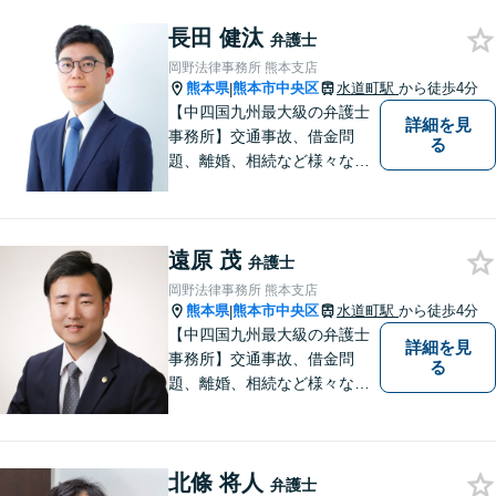
等の問題から、刑事、経営者
長田 健汰
の方の契約関係トラブルまで
弁護士
幅広くご相談いただいており
岡野法律事務所 熊本支店
ます。お気軽にご相談くださ
熊本県
熊本市中央区
水道町駅
から徒歩4分
|
い。
【中四国九州最大級の弁護士
詳細を見
事務所】交通事故、借金問
る
題、離婚、相続など様々な問
題について、「何度でも無
料」の相談を行っています！
まずはお気軽にご相談くださ
遠原 茂
い！
弁護士
岡野法律事務所 熊本支店
熊本県
熊本市中央区
水道町駅
から徒歩4分
|
【中四国九州最大級の弁護士
詳細を見
事務所】交通事故、借金問
る
題、離婚、相続など様々な問
題について、「何度でも無
料」の相談を行っています！
まずはお気軽にご相談くださ
北條 将人
い！
弁護士