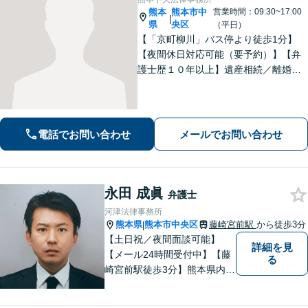
熊本
熊本市中
営業時間：09:30~17:00
|
県
央区
（平日）
【「京町柳川」バス停より徒歩1分】
【夜間休日対応可能（要予約）】【弁
護士歴１０年以上】遺産相続／離婚・
男女問題／労働問題などの分野に対応
可能。悩みを真剣に受け止め、共に闘
える弁護士であることを心がけていま
す。お気軽にご相談ください。
電話でお問い合わせ
メールでお問い合わせ
永田 成眞
弁護士
河津法律事務所
熊本県
熊本市中央区
藤崎宮前駅
から徒歩3分
|
【土日祝／夜間面談可能】
詳細を見
【メール24時間受付中】【藤
る
崎宮前駅徒歩3分】熊本県内及
び周辺地域から法律相談受付
中です。交通事故・男女関係