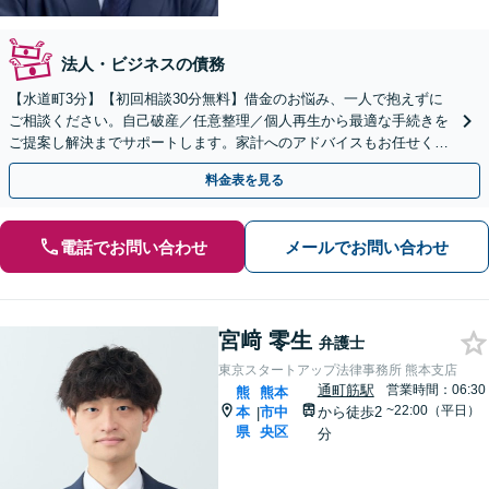
法人・ビジネスの債務
【水道町3分】【初回相談30分無料】借金のお悩み、一人で抱えずに
ご相談ください。自己破産／任意整理／個人再生から最適な手続きを
ご提案し解決までサポートします。家計へのアドバイスもお任せくだ
さい。法人破産も弁護士がチームで対応【土日祝相談可】
料金表を見る
電話でお問い合わせ
メールでお問い合わせ
宮﨑 零生
弁護士
東京スタートアップ法律事務所 熊本支店
通町筋駅
営業時間：06:30
熊
熊本
~22:00（平日）
本
市中
から徒歩2
|
県
央区
分