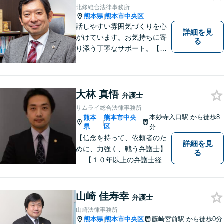
北條総合法律事務所
熊本県
熊本市中央区
|
話しやすい雰囲気づくりを心
詳細を見
がけています。お気持ちに寄
る
り添う丁寧なサポート。【借
金・債務整理】将来を見据え
た最善策をご提案【労働・雇
用】証拠集めから手厚くサポ
ート。企業からのご相談も承
大林 真悟
弁護士
ります【交通事故】弁護士費
サムライ総合法律事務所
用特約の利用可【夜間・休日
本妙寺入口駅
から徒歩8
熊本
熊本市中央
|
面談可】
県
区
分
【信念を持って、依頼者のた
詳細を見
めに、力強く、戦う弁護士】
る
【１０年以上の弁護士経
験】 【①交通事故、②離婚
等の男女トラブル、③顧問弁
護の３つの分野に力を注ぐ弁
山崎 佳寿幸
弁護士
護士】
山崎法律事務所
熊本県
熊本市中央区
藤崎宮前駅
から徒歩0分
|