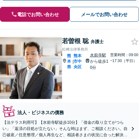
電話でお問い合わせ
メールでお問い合わせ
若曽根 聡
弁護士
松﨑法律事務所
水前寺駅
営業時間：09:00
熊
熊本
~17:30（平日）
本
市中
から徒歩1
|
県
央区
0分
法人・ビジネスの債務
【法テラス利用可】【水前寺駅徒歩10分】「借金の取り立てがつら
い」「返済の目処が立たない」そんな時はまず、ご相談ください。自
己破産／任意整理／個人再生など、相談者さまの状況に合った解決方