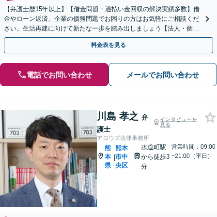
【弁護士歴15年以上】【借金問題・過払い金回収の解決実績多数】借
金やローン返済、企業の債務問題でお困りの方はお気軽にご相談くだ
さい。生活再建に向けて新たな一歩を踏み出しましょう【法人・個人
対応OK】【相談料無料】
料金表を見る
電話でお問い合わせ
メールでお問い合わせ
川島 孝之
弁
インタビューを
見る
護士
アロウズ法律事務所
水道町駅
営業時間：09:00
熊
熊本
~21:00（平日）
本
市中
から徒歩3
|
県
央区
分