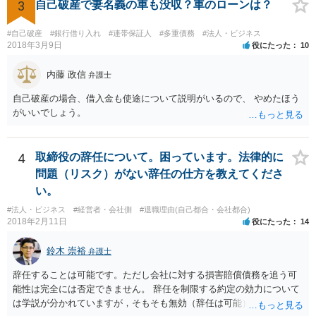
3
自己破産で妻名義の車も没収？車のローンは？
#自己破産
#銀行借り入れ
#連帯保証人
#多重債務
#法人・ビジネス
2018年3月9日
役にたった
10
内藤 政信
弁護士
自己破産の場合、借入金も使途について説明がいるので、 やめたほう
がいいでしょう。
4
取締役の辞任について。困っています。法律的に
問題（リスク）がない辞任の仕方を教えてくださ
い。
#法人・ビジネス
#経営者・会社側
#退職理由(自己都合・会社都合)
2018年2月11日
役にたった
14
鈴木 崇裕
弁護士
辞任することは可能です。ただし会社に対する損害賠償債務を追う可
能性は完全には否定できません。 辞任を制限する約定の効力について
は学説が分かれていますが，そもそも無効（辞任は可能）と考える説