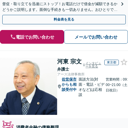
督促・取り立てを迅速にストップ！お電話だけで借金が減額できるか
どうかご説明します。面倒な手続きも一切ありません。おひとりで悩
まず、お気軽にご相談ください。【電話相談可】
料金表を見る
電話でお問い合わせ
メールでお問い合わせ
河東 宗文
東京都
インタビュ
ーを見る
弁護士
アース法律事務所
佐世保市
面談方法(対
営業時間：09:
からも相
面・電話・ビデ
00~21:00（土
談受付中
オなど)は応相
日祝日）
談
消費者金融の債務整理