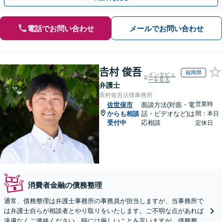
電話でお問い合わせ
メールでお問い合わせ
𠮷村 俊吾
福岡県
インタビュ
ーを見る
弁護士
𠮷村俊吾法律事務所
営業時
佐世保市
面談方法(対面・電
からも相談
話・ビデオなど)は
間：本日
受付中
応相談
定休日
消費者金融の債務整理
通常、債務整理は弁護士事務所の事務員が担当しますが、当事務所で
は弁護士自らが相談者とやり取りをいたします。ご不明な点があれば
遠慮なくご連絡ください。時には厳しいことを言いますが、債務整理