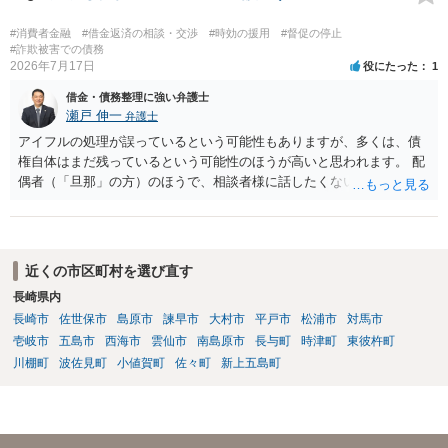
の旨の通知があつた場合において、正当な理由がないのに、債務者等
に対し、電話をかけ、電報を送達し、若しくはファクシミリ装置を用
#消費者金融
#借金返済の相談・交渉
#時効の援用
#督促の停止
いて送信し、又は訪問する方法により、当該債務を弁済することを要
#詐欺被害での債務
2026年7月17日
役にたった
1
求し、これに対し債務者等から直接要求しないよう求められたにもか
かわらず、更にこれらの方法で当該債務を弁済することを要求するこ
借金・債務整理に強い弁護士
と。）に違反しています。監督官庁に行政処分を求める、裁判所に仮
瀬戸 伸一
弁護士
処分申請、不退去罪が成立すれば警察に通報などの対応が考えられま
アイフルの処理が誤っているという可能性もありますが、多くは、債
す。ご参考にしてください。
権自体はまだ残っているという可能性のほうが高いと思われます。 配
偶者（「旦那」の方）のほうで、相談者様に話したくない事情等もあ
るのではないかと推察いたします。 長期間経過していれば、消滅時効
援用という方法も取れる可能性があるため、御主人に法律事務所に相
談にいくように説得されてはどうでしょうか。相談者様が一緒だと話
せない事情もあるかもしれないのでおひとりで行ってもらうほうがい
近くの市区町村を選び直す
いかもしれません。 配偶者の債務がある状態で配偶者が亡くなると債
長崎県内
務を相談者様が相続するという状態になる（相続放棄などの亡くなっ
長崎市
佐世保市
島原市
諫早市
大村市
平戸市
松浦市
対馬市
てからの方法もありますが）ため、相談者様にも関係することだとし
て相談にいくようにお話してみてはどうでしょうか。
壱岐市
五島市
西海市
雲仙市
南島原市
長与町
時津町
東彼杵町
川棚町
波佐見町
小値賀町
佐々町
新上五島町