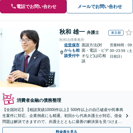
電話でお問い合わせ
メールでお問い合わせ
秋和 雄一
弁護士
東京都
秋和法律事務所
佐世保市
面談方法(対
営業時間：09:
からも相
面・電話・ビデ
00~23:59（土
談受付中
オなど)は応相
日祝日）
談
消費者金融の債務整理
【全国対応】【相談実績10000件以上】500件以上の自己破産や民事再
生案件に対応、企業倒産にも精通。初回から代表弁護士が対応。借金
問題は解決できますので、弁護士とともに最善の解決策を見つけまし
ょう【初回相談無料】【法テラス利用可】
料金表を見る