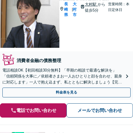
長
大
大村駅
から
営業時間：本
崎
村
|
日定休日
徒歩5分
県
市
消費者金融の債務整理
電話相談OK【初回相談30分無料】「早期の相談で最適な解決を」
「信頼関係を大事に／依頼者さまお一人おひとりと顔を合わせ、親身
に対応します」一人で抱え込まず、私とともに解決しましょう【完全
個室対応】
料金表を見る
電話でお問い合わせ
メールでお問い合わせ