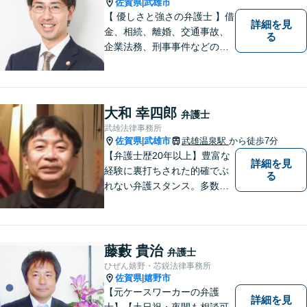
弁護士。【駐車場あり】
佐賀県
武雄市
|
【 優しさと強さの弁護士 】借
詳細を見
金、相続、離婚、交通事故、
る
企業法務、刑事事件などのご
相談を承っております。まず
はお気軽にご相談ください。
チーム体制による迅速で最適
なリーガルサービスを提供い
大和 幸四郎
弁護士
たします。
武雄法律事務所
佐賀県
武雄市
武雄温泉駅
から徒歩7分
|
【弁護士歴20年以上】豊富な
詳細を見
経験に裏打ちされた的確でぶ
る
れない弁護スタンス。多数の
著書・メディア出演あり。
【借金・債務整理】約2000件
の解決実績。【相続遺言】司
法書士などとも連携しワンス
藤藪 貴治
弁護士
トップで解決。難事件には他
ひぜん嬉野・芯鋭法律事務所
弁護士と協力も。元調停委
佐賀県
嬉野市
|
員。
【元ケースワーカーの弁護
詳細を見
士】【土日祝・夜間も相談可