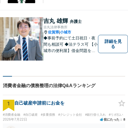
のお悩み、そして心に寄り添
い丁寧にサポートいたしま
す。どんな些細なことでも構
吉丸 雄輝
弁護士
いません。お気軽にご相談く
吉丸法律事務所
ださい【完全個室】
佐賀県
小城市
|
◆事前予約にて土日祝日・夜
詳細を見
間も相談可 ◆法テラス可 【小
る
城市の便利屋】借金問題を中
心に取り組んでおります。
消費者金融の債務整理の法律Q&Aランキング
1
自己破産申請前にお金を
#消費者金融
#自己破産
#多重債務
#クレジット会社
#銀行借り入れ
#リボ払い
2026年7月22日
役にたった
8