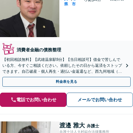
県
市
消費者金融の債務整理
【初回相談無料】【武雄温泉駅8分】【当日相談可】借金で苦しんで
いる方、今すぐご相談ください。依頼したその日から返済をストップ
できます。自己破産・個人再生・過払い金返還など、西九州地域（佐
賀・長崎）に根ざした弁護士が借金問題を解決へ導きます。
料金表を見る
電話でお問い合わせ
メールでお問い合わせ
渡邉 雅大
弁護士
弁護士法人大村綜合法律事務所