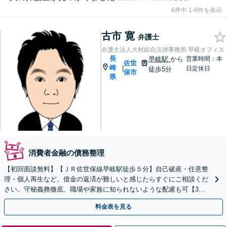
6件中 1-6件を表示
古市 寛
弁護士
弁護士法人大村綜合法律事務所 早岐オフィス
長
早岐駅
から
営業時間：本
佐世
崎
|
日定休日
徒歩5分
保市
県
消費者金融の債務整理
【初回面談無料】【ＪＲ佐世保線早岐駅徒歩５分】自己破産・任意整
理・個人再生など。借金の返済が難しいと感じたらすぐにご相談くだ
さい。守秘義務徹底、職場や家族に知られないような配慮も可【3拠
点に計6人弁護士在籍】
料金表を見る