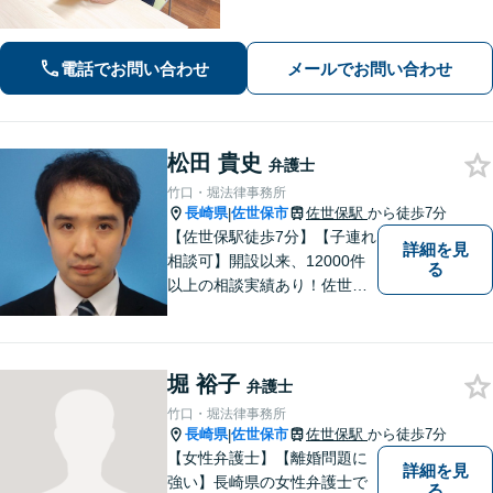
0件以上、メール問合せも可能です。
【まちの法律家】ぜひ、お気軽にご相
談ください。
電話でお問い合わせ
メールでお問い合わせ
松田 貴史
弁護士
竹口・堀法律事務所
長崎県
佐世保市
佐世保駅
から徒歩7分
|
【佐世保駅徒歩7分】【子連れ
詳細を見
相談可】開設以来、12000件
る
以上の相談実績あり！佐世保
市を中心に、長崎・佐賀県・
福岡の法律問題に取り組みま
す。離婚問題・交通事故問
堀 裕子
題・企業法務等、お困りごと
弁護士
はなんでもご相談ください。
竹口・堀法律事務所
【他士業連携】
長崎県
佐世保市
佐世保駅
から徒歩7分
|
【女性弁護士】【離婚問題に
詳細を見
強い】長崎県の女性弁護士で
る