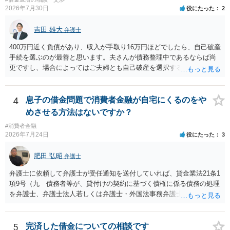
2026年7月30日
役にたった
2
吉田 雄大
弁護士
400万円近く負債があり、収入が手取り16万円ほどでしたら、自己破産
手続を選ぶのが最善と思います。夫さんが債務整理中であるならば尚
更ですし、場合によってはご夫婦とも自己破産を選択する方法もある
と思います。
4
息子の借金問題で消費者金融が自宅にくるのをや
めさせる方法はないですか？
#消費者金融
2026年7月24日
役にたった
3
肥田 弘昭
弁護士
弁護士に依頼して弁護士が受任通知を送付していれば、貸金業法21条1
項9号（九 債務者等が、貸付けの契約に基づく債権に係る債務の処理
を弁護士、弁護士法人若しくは弁護士・外国法事務弁護士共同法人若
しくは司法書士若しくは司法書士法人（以下この号において「弁護士
等」という。）に委託し、又はその処理のため必要な裁判所における
民事事件に関する手続をとり、弁護士等又は裁判所から書面によりそ
5
完済した借金についての相談です