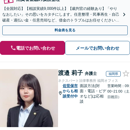
【全国対応】【相談実績9,000件以上】【裁判官の経験あり】「やり
なおしたい」その思いをカタチにします。任意整理・民事再生・自己
破産・過払い金・任意売却など、借金のトラブルはお任せください。
【初回相談無料】【全国対応可能】
料金表を見る
電話でお問い合わせ
メールでお問い合わせ
渡邉 莉子
弁護士
福岡県
ネクスパート法律事務所 福岡オフィス
佐世保市
面談方法(対
営業時間：09:
からも相
面・電話・ビデ
00~21:00（土
談受付中
オなど)は応相
日祝日）
談