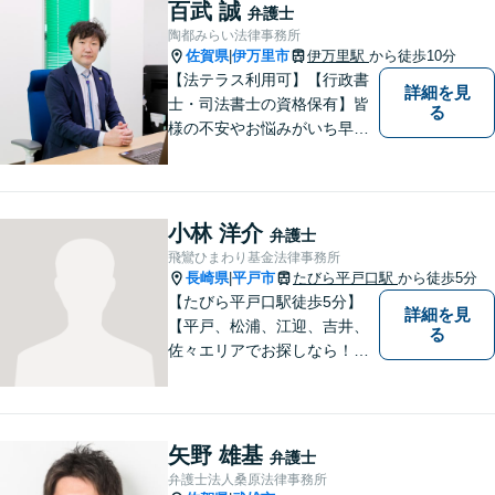
百武 誠
弁護士
陶都みらい法律事務所
佐賀県
伊万里市
伊万里駅
から徒歩10分
|
【法テラス利用可】【行政書
詳細を見
士・司法書士の資格保有】皆
る
様の不安やお悩みがいち早く
解決できるよう、これまでの
司法書士、行政書士の経験を
活かし、誠心誠意サポートい
たします。また、依頼者様が
小林 洋介
弁護士
お悩みを話しやすい環境作り
飛鸞ひまわり基金法律事務所
を心がけております。
長崎県
平戸市
たびら平戸口駅
から徒歩5分
|
【たびら平戸口駅徒歩5分】
詳細を見
【平戸、松浦、江迎、吉井、
る
佐々エリアでお探しなら！】
少人数体制で、皆様に手厚い
対応を心掛けています。リモ
ート相談／休日・夜間対応な
ど、相談しやすい環境完備◎
矢野 雄基
弁護士
地域の皆様のために活動する
弁護士法人桑原法律事務所