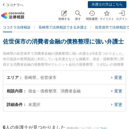
弁護士の方はこちら
ココナラへ
投稿する
探す
閲覧履歴
マイリスト
ログイン
ココナラ法律相談
長崎県で法律相談できる弁護士
佐世保市で法律相談
佐世保市の消費者金融の債務整理に強い弁護士
長崎県の佐世保市で消費者金融の債務整理に強い弁護士が6名見つかりました。
休日面談や夜間面談に対応している弁護士なども掲載中。借金・債務整理に関
係する消費者金融の債務整理やクレジット会社の債務整理、リボ払いの債務整
理等の細かな分野での絞り込み検索もでき便利です。特に弁護士法人大村綜合
法律事務所 早岐オフィスの古市 寛弁護士や竹口・堀法律事務所の竹口 将太弁
エリア
長崎県、佐世保市
変更
護士、竹口・堀法律事務所の松田 貴史弁護士のプロフィール情報や弁護士費
用、強みなどが注目されています。『佐世保市で土日や夜間に発生した消費者
相談内容
借金・債務整理、消費者金融
変更
金融の債務整理のトラブルを今すぐに弁護士に相談したい』『消費者金融の債
務整理のトラブル解決の実績豊富な近くの弁護士を検索したい』『初回相談無
料で消費者金融の債務整理を法律相談できる佐世保市内の弁護士に相談予約し
詳細条件
未選択
変更
たい』などでお困りの相談者さんにおすすめです。
6
人の弁護士が見つかりました
(検索結果について詳しくは
こちら
)