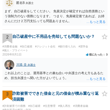
匿名B
弁護士
まず、自己破産をしてください。 免責決定が確定すれば自然債務とい
う強制力のない債務になります。 つまり、免責確定後であれば、お姉
さんにだけ２万円支払っても問題ありません。
2
自己破産中に不用品を売却しても問題ないか？
#消費者金融
#自己破産
#クレジット会社
#銀行借り入れ
#奨学金
#個人・プライベート
2026年8月1日
役にたった
3
川添 圭
弁護士
これ以上のことは、運用基準との兼ね合いや弁護士の考え方もあるた
め、担当弁護士へ聞いた方がよいでしょう。
3
詐欺被害でできた借金と元の借金が積み重なり返
済困難
#詐欺被害での債務
#自己破産
#任意整理
#個人再生
#消費者金融
#借金返済の相談・交渉