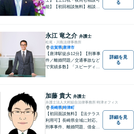
る
能】【初回相談無料】相談者
さまの声にしっかり耳を傾
け、解決まで丁寧にサポート
します。相続／離婚・男女問
題／交通事故／債務整理／労
永江 竜之介
弁護士
働問題など幅広く対応可能で
松尾・川島法律事務所
す。
佐賀県
唐津市
|
【唐津駅徒歩12分】【刑事事
詳細を見
件／離婚問題／交通事故など
る
で実績多数】「スピーディで
的確な判断」がモットーで
す。皆様に寄り添い、目線を
合わせながらどのような解決
が望ましいのかを共に考えま
加藤 貴大
弁護士
す。ぜひお気軽にご相談くだ
弁護士法人大村綜合法律事務所 時津オフィス
さい！【プライバシー完備】
長崎県
時津町
|
【初回面談無料】【法テラス
詳細を見
利用可】長崎県全域に対応。
る
刑事事件、離婚問題、借金・
債務整理など。ご依頼者さま