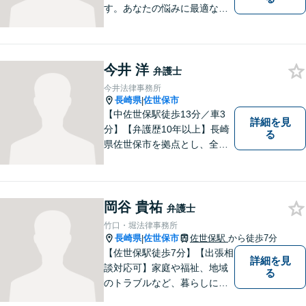
す。あなたの悩みに最適なリ
ーガルサービスを提供させて
いただきます。
今井 洋
弁護士
今井法律事務所
長崎県
佐世保市
|
【中佐世保駅徒歩13分／車3
詳細を見
分】【弁護歴10年以上】長崎
る
県佐世保市を拠点とし、全国
各地の法律問題に取り組んで
おります。解決方法のメリッ
トやリスクをご説明し、納得
の解決へと導きます。時間外
岡谷 貴祐
弁護士
のご相談にも対応可能ですの
竹口・堀法律事務所
で、お気軽にご連絡くださ
長崎県
佐世保市
佐世保駅
から徒歩7分
|
い。
【佐世保駅徒歩7分】【出張相
詳細を見
談対応可】家庭や福祉、地域
る
のトラブルなど、暮らしに根
ざしたご相談を中心に取り組