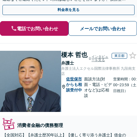
には相談者様のご協力が必要不可欠です。
料金表を見る
電話でお問い合わせ
メールでお問い合わせ
榎本 哲也
東京都
インタビュ
ーを見る
弁護士
弁護士法人エクセル国際法律事務所 九段南支
店
佐世保市
面談方法(対
営業時間：00:
からも相
面・電話・ビデ
00~23:59（土
談受付中
オなど)は応相
日祝日）
談
消費者金融の債務整理
【全国対応】【弁護士歴30年以上】【優しく寄り添う弁護士】借金の