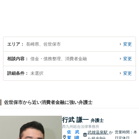
んでいます。 安心してご相談
いただける存在を目指し、丁
寧にお話を伺うことを大切に
しています。
エリア
長崎県、佐世保市
変更
相談内容
借金・債務整理、消費者金融
変更
詳細条件
未選択
変更
佐世保市から近い消費者金融に強い弁護士
行武 謙一
弁護士
西九州総合法律事務所
佐
武
武雄温泉駅
か
営業時間：本
賀
雄
|
日定休日
ら徒歩8分