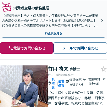
消費者金融の債務整理
【相談料無料】法人・個人事業主の債務整理に強い専門チームが事業
の再建や倒産手続きをフルサポートします【解決実績1,000件以上】
代表者さま個人の債務整理手続きも同時に対応可【分割払い可】【後
払い応相談】【夜間・休日相談可】
料金表を見る
電話でお問い合わせ
メールでお問い合わせ
竹口 将太
弁護士
竹口・堀法律事務所
長
佐世保駅
か
営業時間：本
佐世
崎
|
日定休日
ら徒歩7分
保市
県
【佐世保中央駅徒歩7分】長崎、佐賀、
福岡県に出張相談あり。離婚、刑事事
件、交通事故、相続など相談実績12,00