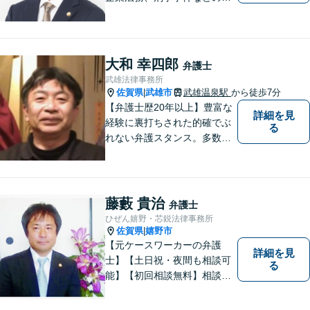
相談を承っております。まず
はお気軽にご相談ください。
チーム体制による迅速で最適
なリーガルサービスを提供い
大和 幸四郎
弁護士
たします。
武雄法律事務所
佐賀県
武雄市
武雄温泉駅
から徒歩7分
|
【弁護士歴20年以上】豊富な
詳細を見
経験に裏打ちされた的確でぶ
る
れない弁護スタンス。多数の
著書・メディア出演あり。
【借金・債務整理】約2000件
の解決実績。【相続遺言】司
法書士などとも連携しワンス
藤藪 貴治
弁護士
トップで解決。難事件には他
ひぜん嬉野・芯鋭法律事務所
弁護士と協力も。元調停委
佐賀県
嬉野市
|
員。
【元ケースワーカーの弁護
詳細を見
士】【土日祝・夜間も相談可
る
能】【初回相談無料】相談者
さまの声にしっかり耳を傾
け、解決まで丁寧にサポート