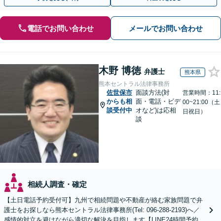
電話でお問い合わせ
メールでお問い合わせ
木野 博徳
弁護士
熊本県
熊本セントラル法律事務所
佐世保市
面談方法(対
営業時間：11:
からも相
面・電話・ビデ
00~21:00（土
談受付中
オなど)は応相
日祝日）
談
相続人調査・確定
【土日電話予約受付可】九州で相続問題や不動産が絡む家族問題で弁
護士をお探しなら熊本セントラル法律事務所(Tel: 096-288-2193)へ／
感情的対立を避けながら適切な解決を目指します【LINE24時間予約受