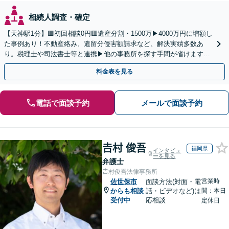
相続人調査・確定
【天神駅1分】🟥初回相談0円🟥遺産分割・1500万▶4000万円に増額し
た事例あり！不動産絡み、遺留分侵害額請求など、解決実績多数あ
り。税理士や司法書士等と連携▶他の事務所を探す手間が省けます！
不動産会社と連携し無料査定&財産調査も◎
料金表を見る
電話で面談予約
メールで面談予約
𠮷村 俊吾
福岡県
インタビュ
ーを見る
弁護士
𠮷村俊吾法律事務所
営業時
佐世保市
面談方法(対面・電
からも相談
話・ビデオなど)は
間：本日
受付中
応相談
定休日