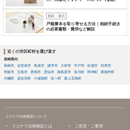
相続・遺言
戸籍謄本を取り寄せる方法｜相続手続き
の必要書類・費用など解説
近くの市区町村を選び直す
長崎県内
長崎市
佐世保市
島原市
諫早市
大村市
平戸市
松浦市
対馬市
壱岐市
五島市
西海市
雲仙市
南島原市
長与町
時津町
東彼杵町
川棚町
波佐見町
小値賀町
佐々町
新上五島町
ココナラ法律相談について
ココナラ法律相談とは
ご意見・ご要望