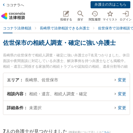
弁護士の方はこちら
ココナラへ
投稿する
探す
閲覧履歴
マイリスト
ログイン
ココナラ法律相談
長崎県で法律相談できる弁護士
佐世保市で法律相談
佐世保市の相続人調査・確定に強い弁護士
長崎県の佐世保市で相続人調査・確定に強い弁護士が7名見つかりました。休日
面談や夜間面談に対応している弁護士、解決事例を持つ弁護士なども掲載中。
相続・遺言に関係する家族間の相続トラブルや認知症の相続、遺産分割等の細
かな分野での絞り込み検索もでき便利です。特に弁護士法人大村綜合法律事務
所 早岐オフィスの古市 寛弁護士や竹口・堀法律事務所の竹口 将太弁護士、竹
エリア
長崎県、佐世保市
変更
口・堀法律事務所の松田 貴史弁護士のプロフィール情報や弁護士費用、強みな
どが注目されています。『佐世保市で土日や夜間に発生した相続人調査・確定
相談内容
相続・遺言、相続人調査・確定
変更
のトラブルを今すぐに弁護士に相談したい』『相続人調査・確定のトラブル解
決の実績豊富な近くの弁護士を検索したい』『初回相談無料で相続人調査・確
定を法律相談できる佐世保市内の弁護士に相談予約したい』などでお困りの相
詳細条件
未選択
変更
談者さんにおすすめです。
7
人の弁護士が見つかりました
(検索結果について詳しくは
こちら
)