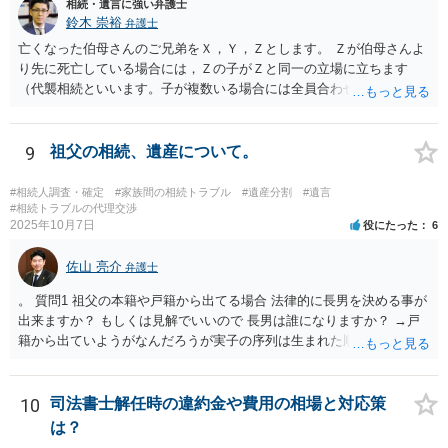
相続・遺言に強い弁護士
鈴木 崇裕
弁護士
亡くなった伯母さんのご兄弟をＸ，Ｙ，Ｚとします。 Ｚが伯母さんよ
り先に死亡している場合には，Ｚの子がＺと同一の立場に立ちます
（代襲相続といいます。子が複数いる場合には全員合わせてＺと同一
の取り分です。）。 Ｘ，Ｙ，Ｚ（またＺの子）はそれぞれ３分の１ず
つの相続分を有していますので， そのことを前提として，遺産分割協
議をすることになります（必ずしも３分の１ずつにしなくても，合意
9
祖父の相続、遺産について。
ができれば構いません。）。 今後の対応としては， ①伯母さんの相続
財産（遺産）の全容を整理する（預貯金，有価証券，不動産等の有無
#相続人調査・確定
#家族間の相続トラブル
#遺産分割
#遺言
を調べることになります。） ②相続財産に照らし，相続税の申告の準
#相続トラブルの代理交渉
2025年10月7日
役にたった
6
備をする（税理士の先生にご相談ください。） ③遺産分割協議をする
（ご本人同士で行っても構いませんし，弁護士に相談することもよろ
佐山 亮介
しいと思います。） ことになります。
弁護士
。 質問1 祖父の本籍や戸籍から出てる場合 法律的に長男を決める事が
出来ますか？ もしくは見解でいいので 長男は誰になりますか？ →戸
籍から出ていようがなんだろうが実子の序列は生まれた順ですから、
先方が後から生まれたならばお父様がお祖父様の長男です。 質問2 遺
書が腹違いの長男に向けてある場合 書かれてる内容が最優先にされる
のですか？ →遺書というのが、法律上の遺言の形式を守っている限り
10
司法書士解任時の違約金や費用の相場と対応策
はそのとおりです。 質問3 父が腹違いの長男に法律的に優位になれそ
は？
うな事はありますか？ →遺言が有効な場合、優位に立つことはできま