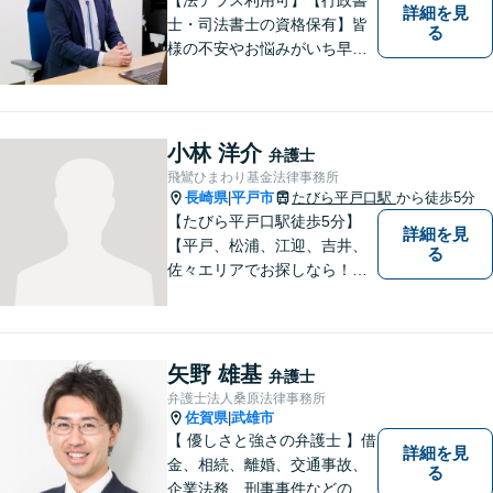
詳細を見
士・司法書士の資格保有】皆
る
様の不安やお悩みがいち早く
解決できるよう、これまでの
司法書士、行政書士の経験を
活かし、誠心誠意サポートい
たします。また、依頼者様が
小林 洋介
弁護士
お悩みを話しやすい環境作り
飛鸞ひまわり基金法律事務所
を心がけております。
長崎県
平戸市
たびら平戸口駅
から徒歩5分
|
【たびら平戸口駅徒歩5分】
詳細を見
【平戸、松浦、江迎、吉井、
る
佐々エリアでお探しなら！】
少人数体制で、皆様に手厚い
対応を心掛けています。リモ
ート相談／休日・夜間対応な
ど、相談しやすい環境完備◎
矢野 雄基
弁護士
地域の皆様のために活動する
弁護士法人桑原法律事務所
弁護士。【駐車場あり】
佐賀県
武雄市
|
【 優しさと強さの弁護士 】借
詳細を見
金、相続、離婚、交通事故、
る
企業法務、刑事事件などのご