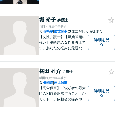
市を中心に、長崎・佐賀県・
福岡の法律問題に取り組みま
す。離婚問題・交通事故問
堀 裕子
題・企業法務等、お困りごと
弁護士
はなんでもご相談ください。
竹口・堀法律事務所
【他士業連携】
長崎県
佐世保市
佐世保駅
から徒歩7分
|
【女性弁護士】【離婚問題に
詳細を見
強い】長崎県の女性弁護士で
る
す。あなたの悩みに最適なリ
ーガルサービスを提供させて
いただきます。
横田 雄介
弁護士
横田雄介法律事務所
長崎県
佐世保市
|
【完全個室】「依頼者の最大
詳細を見
限の利益を追求すること」が
る
モットー。依頼者の痛みや苦
しみを受け止め、平穏な日常
を取り戻すべく尽力いたしま