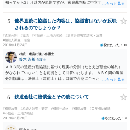
知ってから3カ月以内が原則ですが、家庭裁判所に申立すれば3カ月の
期間を伸長することができます。 その間に、財産の状況を調査して、
放棄するかどうか決めることができます。 銀行やサラ金が数年も放置
することはありませんので、数年後に借金が発見される可能性はほぼ
5
他界直後に協議した内容は、協議書はないが反映
ありません。 なお、私が扱った相続放棄を検討していた案件で、期間
されるのでしょうか？
伸長して調査したところ、サラ金に対する過払金など相当な財産が見
#遺産分割
#協議
#不動産・土地の相続
#遺留分侵害額請求・放棄
つかったため相続したという事例がありました。
#相続人調査・確定
2018年1月24日
役にたった
10
相続・遺言に強い弁護士
鈴木 崇裕
弁護士
ＡＢＣ間の遺産分割協議に基づく現実の分割（たとえば預金の解約）
がなされていないことを前提として回答いたします。 ＡＢＣ間の遺産
分割協議は，法律上（建前上）は，口頭で合意に至ったものであって
も有効です。 しかし，口頭で合意したことを立証する方法がありませ
ん。 また，不動産の名義を移転するためには，遺産分割協議書への署
名捺印を得る必要があります。 したがって，残念ながら，「ＡＢＣ間
6
鉄道会社に賠償金とその後について
の遺産分割協議が有効に成立している」という前提に基づく主張は困
難と思われます。 「ＡＢＣ間の遺産分割協議は未了のまま，ＡとＢが
#相続放棄
#相続人調査・確定
#相続手続き
#相続放棄
#口座凍結解除
死亡し，二次相続が発生した」という前提に基づいて協議を進める必
#不動産・土地の相続
2019年6月28日
役にたった
6
要があります。 もちろん，Ｃの立場としては，ＡＢＣ間の遺産分割協
議の内容を前提とした主張をすることが最も有利ですが，ＡＢの相続