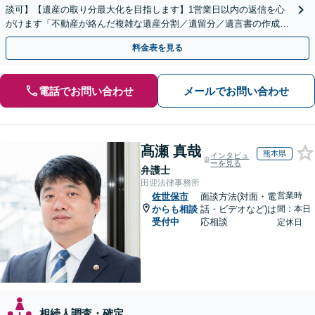
談可】【遺産の取り分最大化を目指します】1営業日以内の返信を心
がけます「不動産が絡んだ複雑な遺産分割／遺留分／遺言書の作成・
執行／事業承継など、お任せください」【休日相談あり】
料金表を見る
電話でお問い合わせ
メールでお問い合わせ
髙瀬 真哉
熊本県
インタビュ
ーを見る
弁護士
田迎法律事務所
営業時
佐世保市
面談方法(対面・電
からも相談
話・ビデオなど)は
間：本日
受付中
応相談
定休日
相続人調査・確定