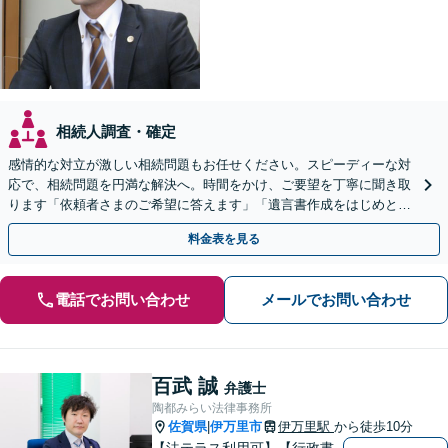
相続人調査・確定
感情的な対立が激しい相続問題もお任せください。スピーディーな対
応で、相続問題を円満な解決へ。時間をかけ、ご要望を丁寧に聞き取
ります「依頼者さまのご希望に答えます」「遺言書作成をはじめとし
た「終活」もサポート」【バリアフリー】【完全個室対応】
料金表を見る
電話でお問い合わせ
メールでお問い合わせ
百武 誠
弁護士
陶都みらい法律事務所
佐賀県
伊万里市
伊万里駅
から徒歩10分
|
【法テラス利用可】【行政書