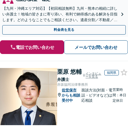
【九州・沖縄エリア対応】【初回相談無料】九州・熊本の相続に詳し
い弁護士！地域の皆さまに寄り添い、有利で納得感のある解決を目指
します。どのようなことでもご相談ください。遺産分割／不動産／遺
言書／使い込み／寄与分／遺留分／相続放棄【完全個室】
料金表を見る
電話でお問い合わせ
メールでお問い合わせ
栗原 悠輔
福岡県
インタビュ
ーを見る
弁護士
赤坂協同法律事務所
営業時
佐世保市
面談方法(対面・電
からも相談
話・ビデオなど)は
間：本日
受付中
応相談
定休日