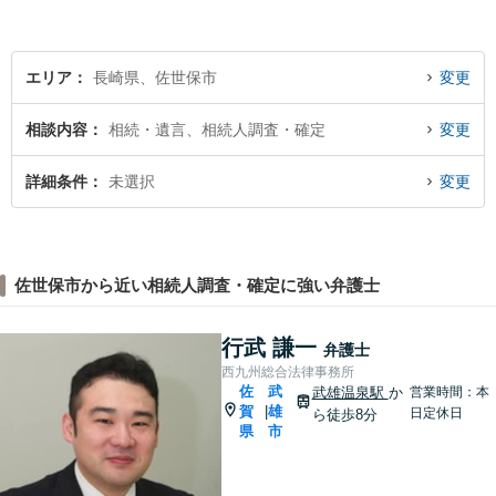
のご相談にも対応可能ですの
で、お気軽にご連絡くださ
い。
エリア
長崎県、佐世保市
変更
相談内容
相続・遺言、相続人調査・確定
変更
詳細条件
未選択
変更
佐世保市から近い相続人調査・確定に強い弁護士
行武 謙一
弁護士
西九州総合法律事務所
佐
武
武雄温泉駅
か
営業時間：本
賀
雄
|
日定休日
ら徒歩8分
県
市