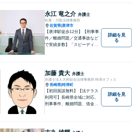
します。相続／離婚・男女問
題／交通事故／債務整理／労
永江 竜之介
弁護士
働問題など幅広く対応可能で
松尾・川島法律事務所
す。
佐賀県
唐津市
|
【唐津駅徒歩12分】【刑事事
詳細を見
件／離婚問題／交通事故など
る
で実績多数】「スピーディで
的確な判断」がモットーで
す。皆様に寄り添い、目線を
合わせながらどのような解決
が望ましいのかを共に考えま
加藤 貴大
弁護士
す。ぜひお気軽にご相談くだ
弁護士法人大村綜合法律事務所 時津オフィス
さい！【プライバシー完備】
長崎県
時津町
|
【初回面談無料】【法テラス
詳細を見
利用可】長崎県全域に対応。
る
刑事事件、離婚問題、借金・
債務整理など。ご依頼者さま
のお悩み、そして心に寄り添
い丁寧にサポートいたしま
す。どんな些細なことでも構