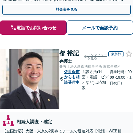
付可】【休日・夜間相談可】
料金表を見る
電話でお問い合わせ
メールで面談予約
都 裕記
東京都
インタビュー
を見る
弁護士
弁護士法人新都法律事務所 東京事務所
佐世保市
面談方法(対
営業時間：09:
からも相
面・電話・ビデ
00~19:00（土
談受付中
オなど)は応相
日祝日）
談
相続人調査・確定
【全国対応】大阪・東京の2拠点でチームで迅速対応【電話・WEB相