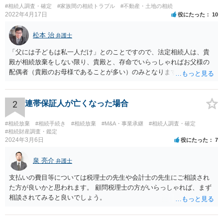
#相続人調査・確定
#家族間の相続トラブル
#不動産・土地の相続
2022年4月17日
役にたった
10
松本 治
弁護士
「父には子どもは私一人だけ」とのことですので、法定相続人は、貴
殿が相続放棄をしない限り、貴殿と、存命でいらっしゃればお父様の
配偶者（貴殿のお母様であることが多い）のみとなります。遺言がな
い限り、「次男」（お父様の弟）らの相続権は発生しません。
2
連帯保証人が亡くなった場合
#相続放棄
#相続手続き
#相続放棄
#M&A・事業承継
#相続人調査・確定
#相続財産調査・鑑定
2024年3月6日
役にたった
7
泉 亮介
弁護士
支払いの費目等については税理士の先生や会計士の先生にご相談され
た方が良いかと思われます。 顧問税理士の方がいらっしゃれば、まず
相談されてみると良いでしょう。