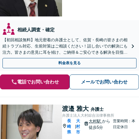
相続人調査・確定
【初回相談無料】地元密着の弁護士として、佐賀・長崎の皆さまの相
続トラブル対応、生前対策はご相談ください！話し合いでの解決にも
注力。皆さまの意見に耳を傾け、ご納得＆ご安心できる解決を目指し
ます【当日相談可】【駐車場あり】【武雄温泉駅8分】
料金表を見る
電話でお問い合わせ
メールでお問い合わせ
渡邉 雅大
弁護士
弁護士法人大村綜合法律事務所
長
大
大村駅
から
営業時間：本
崎
村
|
日定休日
徒歩5分
県
市