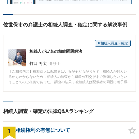
佐世保市の弁護士の相続人調査・確定に関する解決事例
# 相続人調査・確定
相続人が17名の相続問題解決
竹口 将太
弁護士
【ご相談内容】被相続人は配偶者はいるが子どもがおらず，相続人が何人い
るかもわからないため，相続人の調査から遺産分割交渉まで依頼したいとい
うことでのご相談であった。 調査の結果，被相続人は配偶者の両親に養子縁
組をしていたことがわかり，相続人が１７名もいることがわかった。 相続人
の中にはご依頼者様には全く面識のない遠隔地に住む相続人もいたが，各相
続人に丁寧に説明をして相続手続きをすることに納得していただくことがで
きた。 相続人のうち６名は依頼者に相続分を譲渡することとなり，依頼者の
相続分を増やすことができた。
相続人調査・確定の法律Q&Aランキング
1
相続権利の有無について