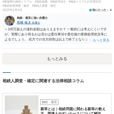
#家族間の相続トラブル
#相続放棄
#相続手続き
#相続トラブルの代理交渉
せんが、お祖父様が認知症であるなどの「遺言が作れないはずの事
#相続財産調査・鑑定
#相続人調査・確定
情」があるならば①遺言無効確認の訴えを起こすのは一つの手です。
2025年2月4日
役にたった
4
それができない場合は②遺留分侵害額請求で争うほかありません。 質
相続・遺言に強い弁護士
問4 相続トラブルの代理交渉は可能でしょうか。 →一般論としては可
髙橋 俊太
弁護士
能ですが、お伺いする内容ですとお祖父様が亡くなられた後に動くこ
とになるでしょう。
＞100万超えの違約金額はありえますか？ 一般的には考えにくいです
が、実際にあり得るかは否かは委任事項や委任後の業務処理状況等に
よるでしょう。 此方での当方回答は以上で終了となりますが、参考に
なりましたら幸いです。
もっとみる
相続人調査・確定に関連する法律相談コラム
相続・遺言
親等とは｜相続問題に関わる親等の数え
方、間違えやすいケースについて解説