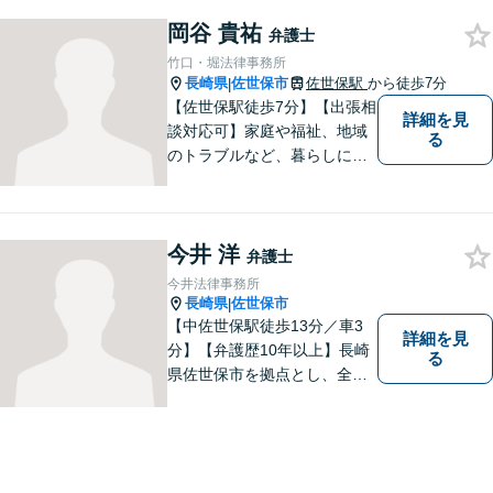
す。他士業連携でワンストッ
プの手続きが可能◎【駐車場
岡谷 貴祐
弁護士
あり】
竹口・堀法律事務所
長崎県
佐世保市
佐世保駅
から徒歩7分
|
【佐世保駅徒歩7分】【出張相
詳細を見
談対応可】家庭や福祉、地域
る
のトラブルなど、暮らしに根
ざしたご相談を中心に取り組
んでいます。 安心してご相談
いただける存在を目指し、丁
今井 洋
寧にお話を伺うことを大切に
弁護士
しています。
今井法律事務所
長崎県
佐世保市
|
【中佐世保駅徒歩13分／車3
詳細を見
分】【弁護歴10年以上】長崎
る
県佐世保市を拠点とし、全国
各地の法律問題に取り組んで
おります。解決方法のメリッ
トやリスクをご説明し、納得
の解決へと導きます。時間外