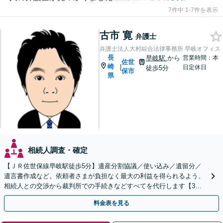
7件中 1-7件を表示
古市 寛
弁護士
弁護士法人大村綜合法律事務所 早岐オフィス
長
早岐駅
から
営業時間：本
佐世
崎
|
日定休日
徒歩5分
保市
県
相続人調査・確定
【ＪＲ佐世保線早岐駅徒歩5分】遺産分割協議／使い込み／遺留分／
遺言書作成など。依頼者さまが負担なく最大の利益を得られるよう、
相続人との交渉から裁判所での手続きなどすべてを代行します【3拠
点に計6人弁護士在籍】
料金表を見る