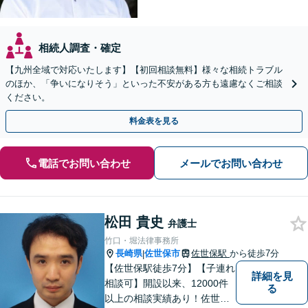
相続人調査・確定
【九州全域で対応いたします】【初回相談無料】様々な相続トラブル
のほか、「争いになりそう」といった不安がある方も遠慮なくご相談
ください。
料金表を見る
電話でお問い合わせ
メールでお問い合わせ
松田 貴史
弁護士
竹口・堀法律事務所
長崎県
佐世保市
佐世保駅
から徒歩7分
|
【佐世保駅徒歩7分】【子連れ
詳細を見
相談可】開設以来、12000件
る
以上の相談実績あり！佐世保