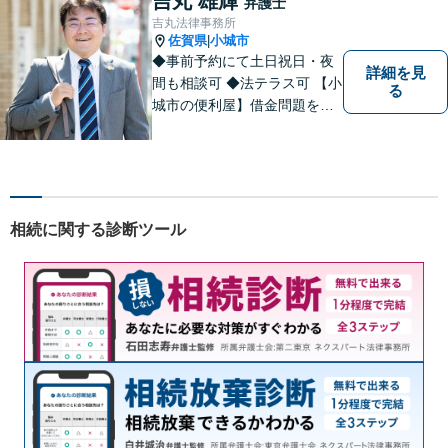
吉丸 雄輝
弁護士
いません。お気軽にご相談く
吉丸法律事務所
ださい【完全個室】
佐賀県
小城市
|
◆事前予約にて土日祝日・夜
詳細を見
間も相談可 ◆法テラス可 【小
る
城市の便利屋】借金問題を中
心に取り組んでおります。
相続に関する診断ツール