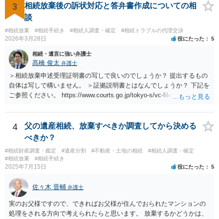
3
相続放棄後の訴状対応と答弁書作成についての相
談
#相続放棄
#相続手続き
#相続人調査・確定
#相続トラブルの代理交渉
2026年3月28日
役にたった
5
相続・遺言に強い弁護士
髙橋 俊太
弁護士
＞相続放棄申述受理証明書の写しで良いのでしょうか？ 提出するもの
自体は写しで構いません。 ＞証拠説明書とはなんでしょうか？ 下記を
ご参照ください。 https://www.courts.go.jp/tokyo-s/vc-files/tokyo-s/file/
14-1kisairei.pdf
4
父の遺産相続、放棄すべきか調査してから決める
べきか？
#相続財産調査・鑑定
#遺産分割
#不動産・土地の相続
#相続人調査・確定
#相続放棄
#相続手続き
2025年7月15日
役にたった
5
佐々木 晋輔
弁護士
実のお父様ですので、できればお父様が住んでおられたマンションの
処理をされる方向で考えられたらと思います。 放棄するかどうかは、