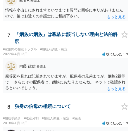
匿名A
人は応じない姿勢を示していることから，実現は困難だと思います。
弁護士
主張としては維持しつつも，現実的な解決方法（遺産分割協議の落と
情報を小出しにされますといつまでも質問と回答にキリがありません
しどころ）としては，譲歩することを甘受しなければならないかもし
ので、後はお近くの弁護士にご相談下さい。
れません。
7
「姻族の姻族」は親族に該当しない理由と法的解
釈
#家族間の相続トラブル
#相続人調査・確定
2022年4月13日
役にたった
9
内藤 政信
弁護士
親等図を見れば記載されていますが、配偶者の兄弟までが、姻族2親等
で、 さらにその配偶者は、姻族にあたりませんね。 ネットで確認され
るといいでしょう。
8
独身の伯母の相続について
#相続手続き
#遺産分割
#相続人調査・確定
#協議
2018年1月13日
役にたった
9