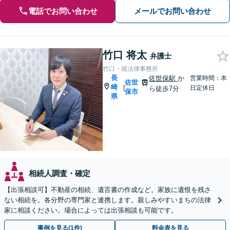
電話でお問い合わせ
メールでお問い合わせ
竹口 将太
弁護士
竹口・堀法律事務所
長
佐世保駅
か
営業時間：本
佐世
崎
|
日定休日
ら徒歩7分
保市
県
相続人調査・確定
【出張相談可】不動産の相続、遺言書の作成など。家族に遺恨を残さ
ない相続を。各分野の専門家と連携します。親しみやすいまちの法律
家に相談ください。場合によっては出張相談も可能です。
事例を見る(1件)
料金表を見る