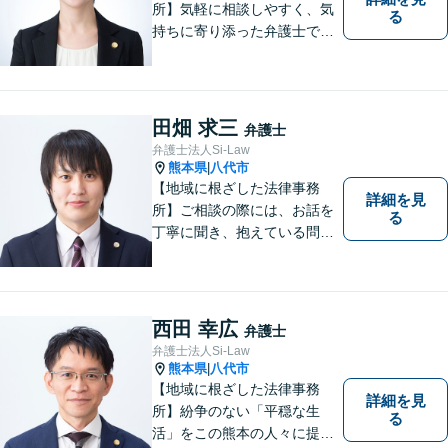
所】気軽に相談しやすく、気
る
持ちに寄り添った弁護士であ
りたいと考えています。依頼
者の方のおかれた社会的状況
やお気持ちに配慮し、納得の
いく解決のサポートができま
田畑 求三
弁護士
すよう、一つ一つのご依頼に
弁護士法人Si-Law
誠実に取り組んでまいりま
熊本県
八代市
|
す。
【地域に根ざした法律事務
詳細を見
所】ご相談の際には、お話を
る
丁寧に聞き、抱えている問題
をよく理解した上で、法的観
点を踏まえた最善の解決方法
をご提案できるよう心がけて
います。 1人で悩まず、お気
西田 幸広
弁護士
軽にご相談ください。
弁護士法人Si-Law
熊本県
八代市
|
【地域に根ざした法律事務
詳細を見
所】紛争のない「平穏な生
る
活」をこの熊本の人々に提供