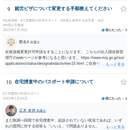
9
就労ビザについて変更する手順教えてください
#在留資格
#入管書類の申請サポート
#外国人雇用する経営者・会社
#外国人労働者
2023年7月16日
役にたった
1
匿名A
弁護士
在留資格変更許可申請をすることになります。 こちらの出入国在留管
理庁のwebページが参考になると思います。 https://www.moj.go.jp/isa/
applications/status/designatedactivities15.html ご自身や内定先企業で
の申請ができない又は難しいのであれば、申請取次者の承認を受けて
いる弁護士や行政書士に相談されるのが良いです。
10
在宅捜査中のパスポート申請について
#入管書類の申請サポート
2023年1月24日
役にたった
1
正木 友啓
弁護士
まだ取調べ段階で在宅捜査中、起訴されていない状況であれば、いず
れの質問に対する回答も「いいえ」で問題ありません。