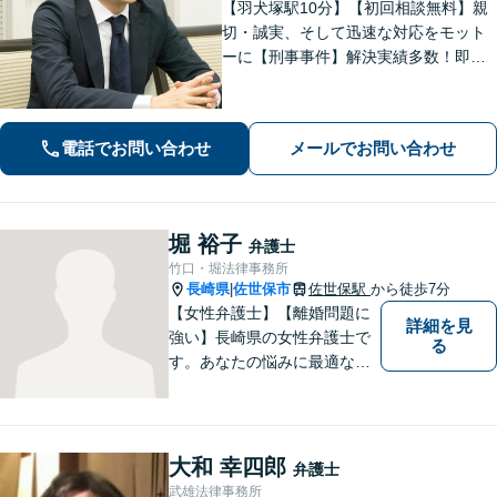
【羽犬塚駅10分】【初回相談無料】親
切・誠実、そして迅速な対応をモット
ーに【刑事事件】解決実績多数！即時
接見可。被害者感情にも配慮し、円滑
な解決を図ります【離婚問題】将来の
選択肢と法的権利を明確にし、納得の
電話でお問い合わせ
メールでお問い合わせ
いく決断ができるよう支援いたします
堀 裕子
弁護士
竹口・堀法律事務所
長崎県
佐世保市
佐世保駅
から徒歩7分
|
【女性弁護士】【離婚問題に
詳細を見
強い】長崎県の女性弁護士で
る
す。あなたの悩みに最適なリ
ーガルサービスを提供させて
いただきます。
大和 幸四郎
弁護士
武雄法律事務所