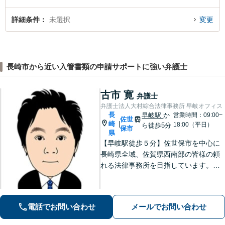
詳細条件
未選択
変更
長崎市から近い入管書類の申請サポートに強い弁護士
古市 寛
弁護士
弁護士法人大村綜合法律事務所 早岐オフィス
長
早岐駅
か
営業時間：09:00~
佐世
崎
|
18:00（平日）
ら徒歩5分
保市
県
【早岐駅徒歩５分】佐世保市を中心に
長崎県全域、佐賀県西南部の皆様の頼
れる法律事務所を目指しています。相
続・遺言、借金・債務整理、離婚・男
女問題等の身近な法律問題に注力して
います。早期解決には、早めのご相談
電話でお問い合わせ
メールでお問い合わせ
が肝要です。