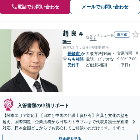
電話でお問い合わせ
メールでお問い合わせ
趙 良
弁
東京都
インタビューを
見る
護士
東京CITY LIGHT法律事務所
営業時間：0
長崎市
か
面談方法(対面・
らも相談
電話・ビデオな
9:30~17:00
受付中
ど)は応相談
（平日）
入管書類の申請サポート
【関東エリア対応】【日本と中国の弁護士資格有】言葉と文化の壁を
越え、国際問題・企業法務から日常のトラブルまで代表弁護士が直接
対応。日本全国どこからでも安心してご相談いただけます。まずは一
歩を踏み出してみませんか。【初回相談無料】
料金表を見る