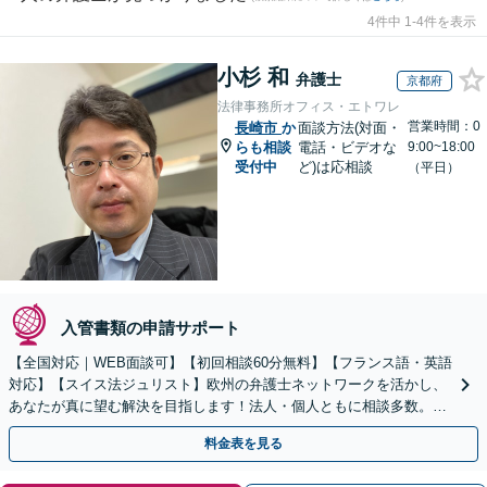
4件中 1-4件を表示
小杉 和
弁護士
京都府
法律事務所オフィス・エトワレ
営業時間：0
長崎市
か
面談方法(対面・
らも相談
電話・ビデオな
9:00~18:00
受付中
ど)は応相談
（平日）
入管書類の申請サポート
【全国対応｜WEB面談可】【初回相談60分無料】【フランス語・英語
対応】【スイス法ジュリスト】欧州の弁護士ネットワークを活かし、
あなたが真に望む解決を目指します！法人・個人ともに相談多数。細
やかな連絡と粘り強い交渉を徹底【休日・夜間相談可】
料金表を見る