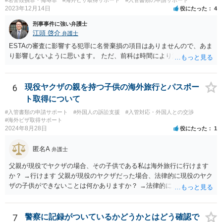
2023年12月14日
役にたった
4
刑事事件に強い弁護士
江頭 啓介
弁護士
ESTAの審査に影響する犯罪に名誉棄損の項目はありませんので、あま
り影響しないように思います。 ただ、前科は時間により消えません。
6
現役ヤクザの親を持つ子供の海外旅行とパスポー
ト取得について
#入管書類の申請サポート
#外国人の訴訟支援
#入管対応・外国人との交渉
#海外ビザ取得サポート
2024年8月28日
役にたった
1
匿名A
弁護士
父親が現役でヤクザの場合、その子供である私は海外旅行に行けます
か？ →行けます 父親が現役のヤクザだった場合、法律的に現役のヤク
ザの子供ができないことは何かありますか？ →法律的に、ということ
であれば、ないかと思います。
7
警察に記録がついているかどうかとはどう確認で