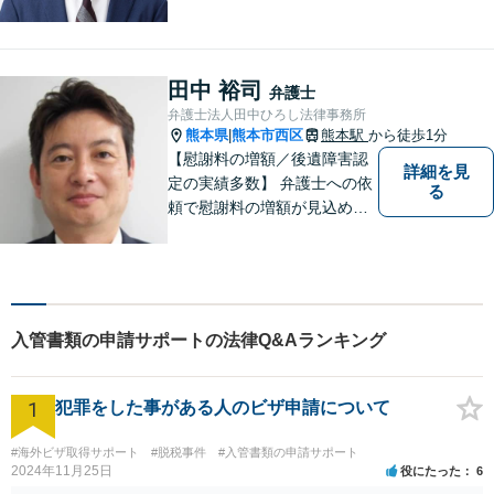
することが私たちのモットー
であり法律家としての使命で
す。一人でも多くの熊本地域
の人たちに紛争のない「平穏
田中 裕司
弁護士
な生活」を提供するという志
弁護士法人田中ひろし法律事務所
を持って日々の仕事に取り組
熊本県
熊本市西区
熊本駅
から徒歩1分
|
んでまいります。
【慰謝料の増額／後遺障害認
詳細を見
定の実績多数】 弁護士への依
る
頼で慰謝料の増額が見込めま
す【破産・任意整理・個人再
生に対応】ご希望に沿った債
務整理をご提案【遺産相続の
ノウハウ多数】相続手続きか
ら遺言書までトータルサポー
入管書類の申請サポートの法律Q&Aランキング
ト【JR熊本駅から徒歩1分】
1
犯罪をした事がある人のビザ申請について
#海外ビザ取得サポート
#脱税事件
#入管書類の申請サポート
2024年11月25日
役にたった
6