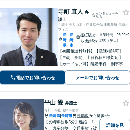
寺町 直人
弁
インタビューを
見る
護士
弁護士法人山本・坪井綜合法律事務所 長崎オ
フィス
長
長
桜町駅
か
営業時間：08:00~2
崎
崎
|
1:00（平日）
ら徒歩6分
県
市
【初回相談料無料】【電話相談可】
【早朝、夜間、土日祝日相談対応】
【カード払い可】離婚事件・刑事事
件・交通事故の専門弁護士があなたの
お悩みを解決いたします。一人で悩ま
電話でお問い合わせ
メールでお問い合わせ
ずに新たな一歩をわたしたちと。
平山 愛
弁護士
青野・平山法律事務所
長崎県
長崎市
長崎駅
から徒歩5分
|
【長崎駅徒歩5分】離婚・Ｄ
詳細を見
Ｖ、遺産分割、交通事故（被