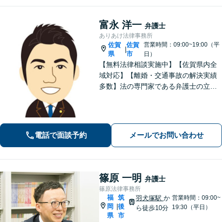
富永 洋一
弁護士
ありあけ法律事務所
佐賀
佐賀
営業時間：09:00~19:00（平
|
県
市
日）
【無料法律相談実施中】【佐賀県内全
域対応】【離婚・交通事故の解決実績
多数】法の専門家である弁護士の立場
から、依頼者様にとって最も利益とな
ることを第一に考えます。
電話で面談予約
メールでお問い合わせ
篠原 一明
弁護士
篠原法律事務所
福
筑
羽犬塚駅
か
営業時間：09:00~
岡
後
|
19:30（平日）
ら徒歩10分
県
市