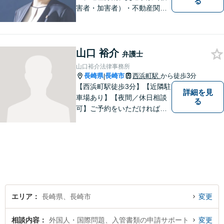
る
害者・加害者）・不動産関連
の問題ならお一人で悩まずお
気軽にご相談ください。依頼
者様と共に全力で戦います。
山口 裕介
弁護士
山口裕介法律事務所
長崎県
長崎市
西浜町駅
から徒歩3分
|
【西浜町駅徒歩3分】【近隣駐
詳細を見
車場あり】【夜間／休日相談
る
可】ご予約をいただければ、
土日祝日・夜間でも対応いた
します。個人・法人問わず、
お困りの方はお気軽に弁護士
にご相談ください。
エリア
長崎県、長崎市
変更
相談内容
外国人・国際問題、入管書類の申請サポート
変更