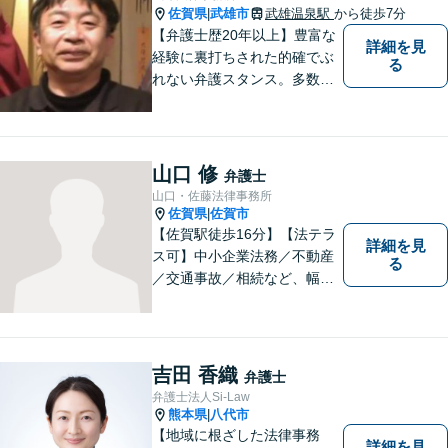
佐賀県
武雄市
武雄温泉駅
から徒歩7分
|
【弁護士歴20年以上】豊富な
詳細を見
経験に裏打ちされた的確でぶ
る
れない弁護スタンス。多数の
著書・メディア出演あり。
【借金・債務整理】約2000件
の解決実績。【相続遺言】司
法書士などとも連携しワンス
山口 修
弁護士
トップで解決。難事件には他
山口・佐藤法律事務所
弁護士と協力も。元調停委
佐賀県
佐賀市
|
員。
【佐賀駅徒歩16分】【法テラ
詳細を見
ス可】中小企業法務／不動産
る
／交通事故／相続など、幅広
いお困りごとに対応！依頼者
様のお気持ちやご事情に寄り
添い、適切な解決へと導きま
す。まずはお気軽にご相談く
吉田 香織
弁護士
ださい。【初回面談無料】
弁護士法人Si-Law
熊本県
八代市
|
【地域に根ざした法律事務
詳細を見