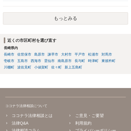
もっとみる
近くの市区町村を選び直す
長崎県内
長崎市
佐世保市
島原市
諫早市
大村市
平戸市
松浦市
対馬市
壱岐市
五島市
西海市
雲仙市
南島原市
長与町
時津町
東彼杵町
川棚町
波佐見町
小値賀町
佐々町
新上五島町
ココナラ法律相談について
ココナラ法律相談とは
ご意見・ご要望
法律Q&A
利用規約
法律相談コラム
プライバシーポリシー