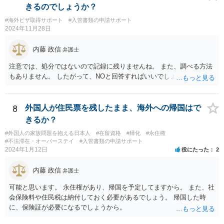
きるのでしょうか？
#海外ビザ取得サポート
#入管書類の申請サポート
2024年11月28日
内藤 政信
弁護士
注意では、処分ではないので記録に残りませんね。 また、調べる方法
もありません。 したがって、NOと回答すればいいでしょう。
8
外国人が住民票を残したまま、海外への帰国はで
きるか？
#外国人の家族問題を抱える日本人
#在留資格
#帰化
#永住権
#不法滞在・オーバーステイ
#入管書類の申請サポート
2024年1月12日
役にたった
2
内藤 政信
弁護士
可能と思います。 永住権があり、帰国を予定してますから。 また、社
会保険料や住民税は納付しておく必要があるでしょう。 帰国した時
に、保険証が必要になるでしょうから。