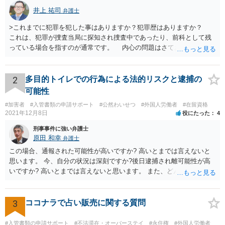
井上 祐司
弁護士
>これまでに犯罪を犯した事はありますか？犯罪歴はありますか？
これは、犯罪が捜査当局に探知され捜査中であったり、前科として残
っている場合を指すのが通常です。 内心の問題はさておき、ご質問
の状況であれば「いいえ」と回答するのがセオリーかと思います。
2
多目的トイレでの行為による法的リスクと逮捕の
可能性
#加害者
#入管書類の申請サポート
#公然わいせつ
#外国人労働者
#在留資格
2021年12月8日
役にたった
4
刑事事件に強い弁護士
原田 和幸
弁護士
この場合、通報された可能性が高いですか? 高いとまでは言えないと
思います。 今、自分の状況は深刻ですか?後日逮捕され離可能性が高
いですか? 高いとまでは言えないと思います。 また、どんな犯罪をし
てしまいしまったでしょうか? 考えられるとすれば、建造物侵入罪あ
たりでしょうか。
3
ココナラで占い販売に関する質問
#入管書類の申請サポート
#不法滞在・オーバーステイ
#永住権
#外国人労働者