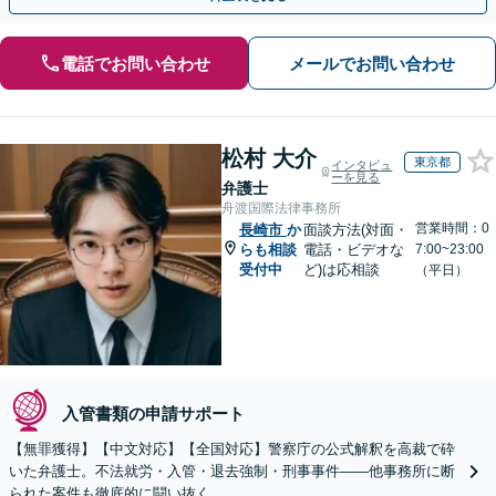
電話でお問い合わせ
メールでお問い合わせ
松村 大介
東京都
インタビュ
ーを見る
弁護士
舟渡国際法律事務所
営業時間：0
長崎市
か
面談方法(対面・
らも相談
電話・ビデオな
7:00~23:00
受付中
ど)は応相談
（平日）
入管書類の申請サポート
【無罪獲得】【中文対応】【全国対応】警察庁の公式解釈を高裁で砕
いた弁護士。不法就労・入管・退去強制・刑事事件——他事務所に断
られた案件も徹底的に闘い抜く。