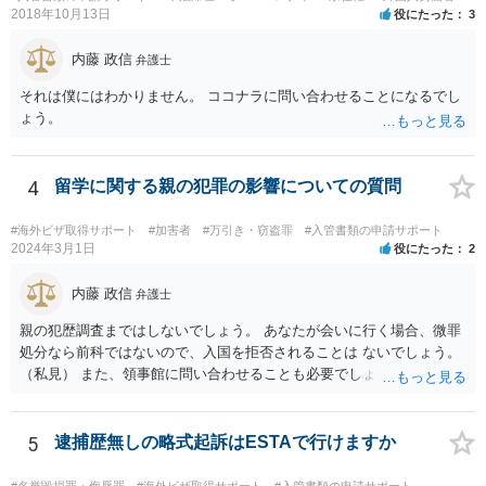
2018年10月13日
役にたった
3
内藤 政信
弁護士
それは僕にはわかりません。 ココナラに問い合わせることになるでし
ょう。
4
留学に関する親の犯罪の影響についての質問
#海外ビザ取得サポート
#加害者
#万引き・窃盗罪
#入管書類の申請サポート
2024年3月1日
役にたった
2
内藤 政信
弁護士
親の犯歴調査まではしないでしょう。 あなたが会いに行く場合、微罪
処分なら前科ではないので、入国を拒否されることは ないでしょう。
（私見） また、領事館に問い合わせることも必要でしょう。
5
逮捕歴無しの略式起訴はESTAで行けますか
#名誉毀損罪・侮辱罪
#海外ビザ取得サポート
#入管書類の申請サポート