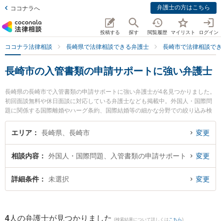
弁護士の方はこちら
ココナラへ
投稿する
探す
閲覧履歴
マイリスト
ログイン
ココナラ法律相談
長崎県で法律相談できる弁護士
長崎市で法律相談で
長崎市の入管書類の申請サポートに強い弁護士
長崎県の長崎市で入管書類の申請サポートに強い弁護士が4名見つかりました。
初回面談無料や休日面談に対応している弁護士なども掲載中。外国人・国際問
題に関係する国際離婚やハーグ条約、国際結婚等の細かな分野での絞り込み検
索もでき便利です。特にさた法律事務所の佐田 英二弁護士や弁護士法人山本・
坪井綜合法律事務所 長崎オフィスの寺町 直人弁護士、青野・平山法律事務所の
エリア
長崎県、長崎市
変更
平山 愛弁護士のプロフィール情報や弁護士費用、強みなどが注目されていま
す。『長崎市で土日や夜間に発生した入管書類の申請サポートのトラブルを今
相談内容
外国人・国際問題、入管書類の申請サポート
変更
すぐに弁護士に相談したい』『入管書類の申請サポートのトラブル解決の実績
豊富な近くの弁護士を検索したい』『初回相談無料で入管書類の申請サポート
を法律相談できる長崎市内の弁護士に相談予約したい』などでお困りの相談者
詳細条件
未選択
変更
さんにおすすめです。
4
人の弁護士が見つかりました
(検索結果について詳しくは
こちら
)