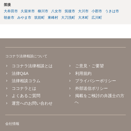
筑後
大牟田市
久留米市
柳川市
八女市
筑後市
大川市
小郡市
うきは市
朝倉市
みやま市
筑前町
東峰村
大刀洗町
大木町
広川町
ココナラ法律相談について
ココナラ法律相談とは
ご意見・ご要望
法律Q&A
利用規約
法律相談コラム
プライバシーポリシー
ココナラとは
外部送信ポリシー
よくあるご質問
掲載をご検討の弁護士の方
へ
運営へのお問い合わせ
会社情報