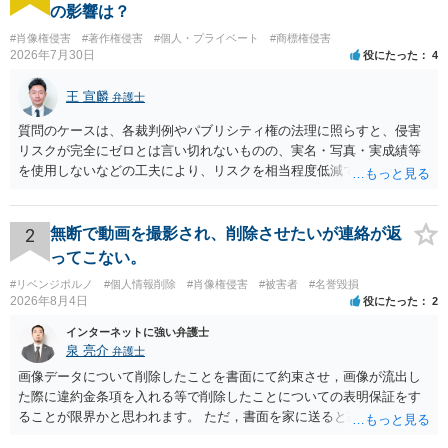
の影響は？
#肖像権侵害
#著作権侵害
#個人・プライベート
#商標権侵害
2026年7月30日
役にたった
4
王 宣麟
弁護士
質問のケースは、各裁判例やパブリシティ権の法理に照らすと、侵害
リスクが完全にゼロとは言い切れないものの、実名・写真・実成績等
を使用しないなどの工夫により、リスクを相当程度低減できる設計に
なっているかと思います。 ただし、「野球ファンであれば元の選手を
推測できる」という点は、裁判で争われた場合に「専ら顧客吸引力の
利用を目的とする」と判断される余地を残すため、一定の注意が必要
2
無断で動画を撮影され、削除させたいが連絡が返
です。 また、広告収益の有無は、侵害判断に一定の影響を与える可能
ってこない。
性がありますが、決定的要因ではありません。 パブリシティ権侵害の
#リベンジポルノ
#個人情報削除
#肖像権侵害
#被害者
#名誉毀損
成否は、主に「専ら顧客吸引力の利用を目的とするか」という点で判
2026年8月4日
役にたった
2
断されます。広告収益があることは「商業的目的」を強く示す要素で
すが、それだけで直ちに侵害となるわけではありません。完全無償・
インターネットに強い弁護士
非営利であれば「表現の自由」「創作物」としての側面が強く評価さ
泉 亮介
弁護士
れる可能性があります。一方、広告収益がある場合は「商業利用」と
画像データについて削除したことを書面にて約束させ，画像が流出し
しての色彩が強まり、リスクが高まる可能性があります。 公開前に変
た際に違約金条項を入れる等で削除したことについての表明保証をす
更・確認しておく事項については、公開の場でアドバイスするにも限
ることが限界かと思われます。 ただ，書面を家に送ると家族に不貞行
界があるかと思うので、資料等を持参の上、弁護士に相談されること
為が発覚しご自身が慰謝料請求を受けるリスクがあるため，書面で削