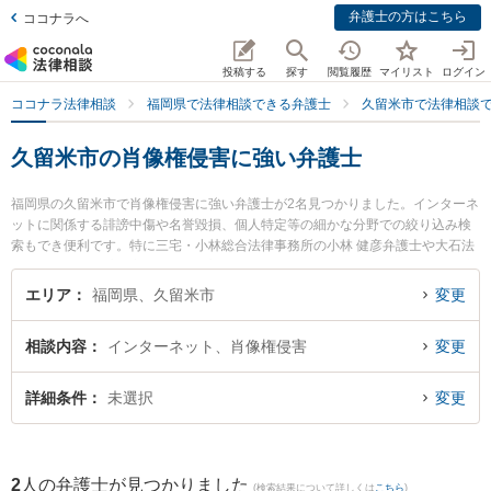
弁護士の方はこちら
ココナラへ
投稿する
探す
閲覧履歴
マイリスト
ログイン
ココナラ法律相談
福岡県で法律相談できる弁護士
久留米市で法律相談
久留米市の肖像権侵害に強い弁護士
福岡県の久留米市で肖像権侵害に強い弁護士が2名見つかりました。インターネ
ットに関係する誹謗中傷や名誉毀損、個人特定等の細かな分野での絞り込み検
索もでき便利です。特に三宅・小林総合法律事務所の小林 健彦弁護士や大石法
律事務所の山口 高志郎弁護士のプロフィール情報や弁護士費用、強みなどが注
目されています。『久留米市で土日や夜間に発生した肖像権侵害のトラブルを
エリア
福岡県、久留米市
変更
今すぐに弁護士に相談したい』『肖像権侵害のトラブル解決の実績豊富な近く
の弁護士を検索したい』『初回相談無料で肖像権侵害を法律相談できる久留米
相談内容
インターネット、肖像権侵害
変更
市内の弁護士に相談予約したい』などでお困りの相談者さんにおすすめです。
詳細条件
未選択
変更
2
人の弁護士が見つかりました
(検索結果について詳しくは
こちら
)