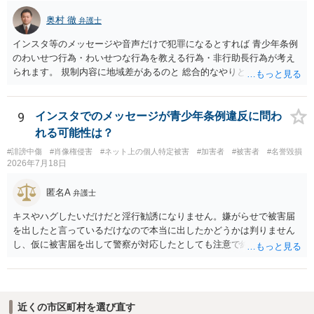
奥村 徹
弁護士
インスタ等のメッセージや音声だけで犯罪になるとすれば 青少年条例
のわいせつ行為・わいせつな行為を教える行為・非行助長行為が考え
られます。 規制内容に地域差があるのと 総合的なやりとりの内容で判
断されるので、 最寄りの弁護士に直接相談されるのがいいと思いま
す。
9
インスタでのメッセージが青少年条例違反に問わ
れる可能性は？
#誹謗中傷
#肖像権侵害
#ネット上の個人特定被害
#加害者
#被害者
#名誉毀損
2026年7月18日
匿名A
弁護士
キスやハグしたいだけだと淫行勧誘になりません。嫌がらせで被害届
を出したと言っているだけなので本当に出したかどうかは判りません
し、仮に被害届を出して警察が対応したとしても注意で終わるような
話です。放置しておいて下さい。 念のため、過去のやり取りはとって
おくように。
近くの市区町村を選び直す