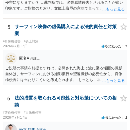
ても、その権利は当該部分に限られ、ご相談者の写真や文章等を制作
侵害になりますか？ →裁判所では、名誉感情侵害とされることが多い
実績として掲載する権限まで当然に生じるものではありません。 もっ
印象です。ご指摘のとおり、文脈上侮辱の意味で言っている点も加味
とも、契約書がなくても、見積書、メール、利用規約等に実績掲載へ
されていると思います。
の同意があれば別です。また、単に制作を担当した事実を記載した
り、公開中のサイトへリンクしたりする行為まで当然に禁止できると
5
サーフィン映像の虚偽購入による法的責任と対策
は限りません。 人物写真については、通常のSNSへの無断掲載と同
案
様、掲載目的、態様、必要性、本人の特定可能性等から判断されま
#肖像権侵害
#炎上対策
す。営業目的であり、本人も掲載を拒否していることは、違法性を認
2026年7月17日
役にたった
2
める方向の事情となりますが、自動的に肖像権侵害となるわけではあ
りません。 まず、見積書、メール、チャット、デザイナーの利用規約
匿名A
弁護士
を確認したうえで、「提供素材及びこれを含む画面の複製・SNS掲載
を許諾しない」と書面で明確に通知することをお勧めします。すでに
ご説明の事情を前提とすれば、公開された海上で波に乗る場面の撮影
掲載された場合は、URL、掲載日時、画面を保存してから削除を求め
自体は、サーフィンにおける撮影慣行や望遠撮影の必要性から、肖像
てください。
権侵害には当たりにくいと考えられます。 もっとも、本人の同意前に
識別可能なプレビューを誰でも閲覧できる状態で公開する点は別問題
です。低解像度化や透かしだけでは十分とは限らず、事前同意を取得
する、第三者が識別できない程度に加工する、又は本人のアカウント
6
法的措置を取られる可能性と対応策についての相
内だけで表示する方法を検討すべきです。 なりすまし購入・転売が行
談
われた場合、御社の責任が当然に生じるわけではありません。しか
#著作権侵害
#肖像権侵害
し、自己申告だけで購入でき、自社が照合不一致を検出しても販売を
2026年7月17日
役にたった
2
止めていない現行の運用では、予測可能な不正への対策を怠ったとし
て、撮影された本人に対する損害賠償責任が認められる可能性があり
松本 翔馬
弁護士