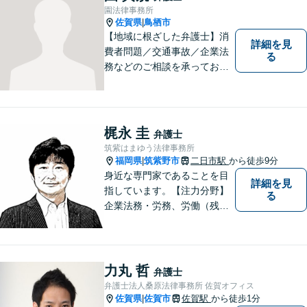
残業代請求については初回面
園法律事務所
談無料】【土日祝・夜間相談
佐賀県
鳥栖市
|
可】
【地域に根ざした弁護士】消
詳細を見
費者問題／交通事故／企業法
る
務などのご相談を承っており
ます。土曜・日曜・夜間につ
いては事前にご予約をいただ
ければ可能な限り相談をお受
けしております。まずはお気
梶永 圭
弁護士
軽にお問い合わせください。
筑紫はまゆう法律事務所
福岡県
筑紫野市
二日市駅
から徒歩9分
|
身近な専門家であることを目
詳細を見
指しています。【注力分野】
る
企業法務・労務、労働（残
業・解雇・労災）、刑事、家
事（離婚・相続・遺言・後
見）、借金整理等
力丸 哲
弁護士
弁護士法人桑原法律事務所 佐賀オフィス
佐賀県
佐賀市
佐賀駅
から徒歩1分
|