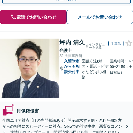
電話でお問い合わせ
メールでお問い合わせ
坪内 清久
千葉県
インタビュ
ーを見る
弁護士
Sfil法律事務所
久留米市
面談方法(対
営業時間：07:
からも相
面・電話・ビデ
00~21:59（土
談受付中
オなど)は応相
日祝日）
談
肖像権侵害
全国エリア対応【ITの専門知識あり】開示請求する側・された側双方
からの相談にスピーディーに対応。SNSでの誹謗中傷、悪質なコメン
ト、違法DLやアップロード、開示請求が届いた等、ご相談ください