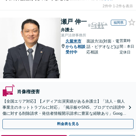
2件中 1-2件を表示
瀬戸 伸一
福岡県
インタビュ
ーを見る
弁護士
瀬戸法律事務所
営業時
久留米市
面談方法(対面・電
からも相談
話・ビデオなど)は
間：本日
受付中
応相談
定休日
肖像権侵害
【全国エリア対応】【メディア出演実績がある弁護士】「法人・個人
事業主のネットトラブルに対応」「掲示板やSNS、ブログでの誹謗中
傷に対する削除請求・発信者情報開示請求に豊富な経験あり」Google
口コミの削除請求・賠償請求のご相談はお任せ
料金表を見る