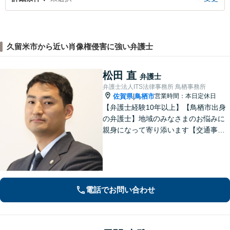
久留米市から近い肖像権侵害に強い弁護士
松田 直
弁護士
弁護士法人ITS法律事務所 鳥栖事務所
佐賀県
鳥栖市
営業時間：本日定休日
|
【弁護士経験10年以上】【鳥栖市出身
の弁護士】地域のみなさまのお悩みに
親身になって寄り添います【交通事
故】正当な権利を主張して正当な賠償
金を獲得します【離婚・男女問題】慰
謝料、財産分与、親権など幅広いトラ
ブルに対応【初回のご相談30分無料】
電話でお問い合わせ