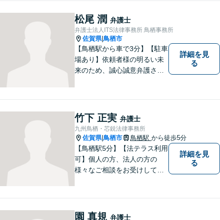
松尾 潤
弁護士
弁護士法人ITS法律事務所 鳥栖事務所
佐賀県
鳥栖市
|
【鳥栖駅から車で3分】【駐車
詳細を見
場あり】依頼者様の明るい未
る
来のため、誠心誠意弁護させ
ていただきます。弁護士とし
て、毅然とした対応を行いま
す。インターネット／刑事／
相続など、幅広い困りごとに
竹下 正実
弁護士
対応可能！【完全個室で対
九州鳥栖・芯鋭法律事務所
応】
佐賀県
鳥栖市
鳥栖駅
から徒歩5分
|
【鳥栖駅5分】【法テラス利用
詳細を見
可】個人の方、法人の方の
る
様々なご相談をお受けしてお
ります。依頼者様のお話をし
っかりお聞きし、お気持ちや
ご事情に沿った解決策をご提
案いたします。【債務整理・
園 真規
弁護士