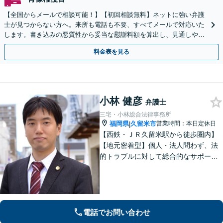
【全国からメールで相談可能！】【初回相談無料】ネットに強い弁護
士が見つからない方へ。来所も電話も不要、すべてメールで対応いた
します。書き込みの悪質性から妥当な慰謝料額を算出し、見通しや費
用面のリスクも包み隠さずお伝えしサポートします。
料金表を見る
小林 健彦
弁護士
三宅・小林総合法律事務所
福岡県
久留米市
営業時間：本日定休日
|
【西鉄・ＪＲ久留米駅から徒歩圏内】
【地元密着型】個人・法人問わず、法
的トラブルに対して総合的なサポート
ができる体制を整えている事務所で
す。相手側との交渉や調停、裁判など
最後まで粘り強く対応いたします。
電話でお問い合わせ