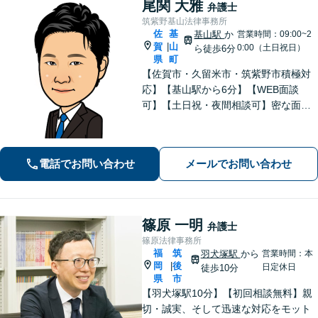
尾関 大雅
弁護士
筑紫野基山法律事務所
佐
基
基山駅
か
営業時間：09:00~2
賀
山
|
0:00（土日祝日）
ら徒歩6分
県
町
【佐賀市・久留米市・筑紫野市積極対
応】【基山駅から6分】【WEB面談
可】【土日祝・夜間相談可】密な面談
とこまめな連絡を心がけ、きめ細やか
にサポート！依頼者様の想いを汲み取
り、最善を尽くします。「相談者様に
電話でお問い合わせ
メールでお問い合わせ
寄り添い親身に対応」【個室対応／守
秘義務厳守】
篠原 一明
弁護士
篠原法律事務所
福
筑
羽犬塚駅
から
営業時間：本
岡
後
|
日定休日
徒歩10分
県
市
【羽犬塚駅10分】【初回相談無料】親
切・誠実、そして迅速な対応をモット