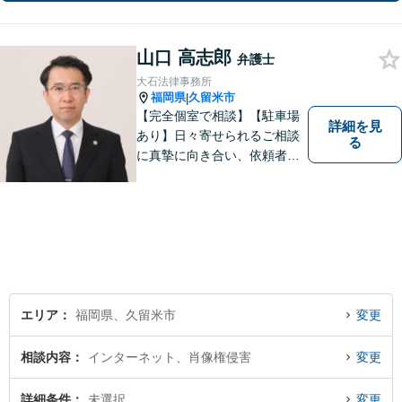
山口 高志郎
弁護士
大石法律事務所
福岡県
久留米市
|
【完全個室で相談】【駐車場
詳細を見
あり】日々寄せられるご相談
る
に真摯に向き合い、依頼者の
皆様の力となることを心がけ
ています。 事業の成長を目指
す法人・個人の方々には、経
営課題の解決に向けた最適な
法的サポートを提供し、安定
した経営基盤の構築をお手伝
いいたします。
エリア
福岡県、久留米市
変更
相談内容
インターネット、肖像権侵害
変更
詳細条件
未選択
変更