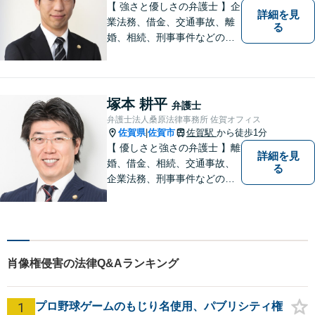
【 強さと優しさの弁護士 】企
詳細を見
業法務、借金、交通事故、離
る
婚、相続、刑事事件などのご
相談を承っております。まず
はお気軽にご相談ください。
チーム体制による迅速で最適
なリーガルサービスを提供い
塚本 耕平
弁護士
たします。
弁護士法人桑原法律事務所 佐賀オフィス
佐賀県
佐賀市
佐賀駅
から徒歩1分
|
【 優しさと強さの弁護士 】離
詳細を見
婚、借金、相続、交通事故、
る
企業法務、刑事事件などのご
相談を承っております。まず
はお気軽にご相談ください。
チーム体制による迅速で最適
なリーガルサービスを提供い
たします。
肖像権侵害の法律Q&Aランキング
1
プロ野球ゲームのもじり名使用、パブリシティ権