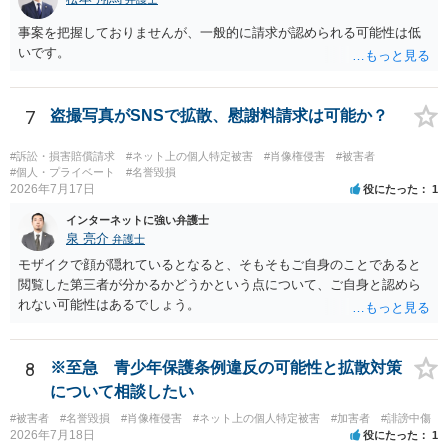
ます。 検討中の対策は、いずれも過剰ではなく、必要な方向性です。
ただし、それだけで十分とはいえません。ゲスト購入の廃止は購入者
事案を把握しておりませんが、一般的に請求が認められる可能性は低
の追跡には役立ちますが、その人が被写体本人であることまでは確認
いです。
できません。照合不一致時の販売保留・手動レビューは特に重要で
す。セッションの遡及作成は、検知するだけでなく、原則として販売
保留又は追加確認の対象とすべきです。フォレンジック透かしは転売
7
盗撮写真がSNSで拡散、慰謝料請求は可能か？
者の特定や抑止には有効ですが、不正購入や同意前の公開自体を防ぐ
ものではありません。 したがって、これらに加えて、被写体との照合
#訴訟・損害賠償請求
#ネット上の個人特定被害
#肖像権侵害
#被害者
方法、無認証プレビューの廃止、申出時の即時非公開化、未購入映像
#個人・プライベート
#名誉毀損
の保存期間などを整備する必要があります。実際の画面、照合ロジッ
2026年7月17日
役にたった
1
ク、利用規約、フィルマーとの契約を弁護士に提示し、サービス全体
インターネットに強い弁護士
のリーガルチェックを受けるのがよいでしょう。
泉 亮介
弁護士
モザイクで顔が隠れているとなると、そもそもご自身のことであると
閲覧した第三者が分かるかどうかという点について、ご自身と認めら
れない可能性はあるでしょう。
8
※至急 青少年保護条例違反の可能性と拡散対策
について相談したい
#被害者
#名誉毀損
#肖像権侵害
#ネット上の個人特定被害
#加害者
#誹謗中傷
2026年7月18日
役にたった
1