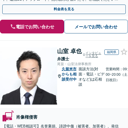
【WEB面談OK&解決実績豊富】【千葉中央駅4分】
料金表を見る
電話でお問い合わせ
メールでお問い合わせ
山室 卓也
福岡県
インタビュ
ーを見る
弁護士
尾畠・山室法律事務所
久留米市
面談方法(対
営業時間：09:
からも相
面・電話・ビデ
00~20:00（土
談受付中
オなど)は応相
日祝日）
談
肖像権侵害
【電話・WEB相談可】名誉棄損、誹謗中傷（被害者、加害者）、発信