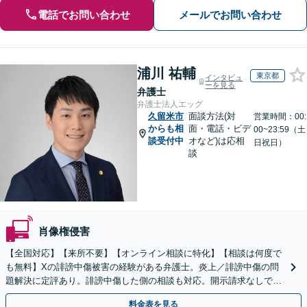
電話でお問い合わせ
メールでお問い合わせ
浦川 祐輔
東京都
インタビュ
ーを見る
弁護士
弁護士法人エッグ
久留米市
面談方法(対
営業時間：00:
からも相
面・電話・ビデ
00~23:59（土
談受付中
オなど)は応相
日祝日）
談
肖像権侵害
【全国対応】【来所不要】【オンライン相談に特化】【相談は何度で
も無料】Xの誹謗中傷被害の経験がある弁護士。炎上／誹謗中傷の問
題解決に定評あり。誹謗中傷した側の相談も対応。開示請求なしで本
人の特定ができる場合もあり。
料金表を見る