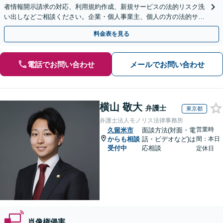
者情報開示請求の対応、利用規約作成、新規サービスの法的リスク洗
い出しなどご相談ください。企業・個人事業主、個人の方の法的サポ
ートをいたします【スポット相談可】
料金表を見る
電話でお問い合わせ
メールでお問い合わせ
横山 敬大
弁護士
東京都
弁護士法人モノリス法律事務所
営業時
久留米市
面談方法(対面・電
からも相談
話・ビデオなど)は
間：本日
受付中
応相談
定休日
肖像権侵害