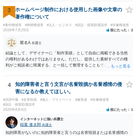
も一つかと存じます。
除等を求めることは避けたほうが良いかと思われます。
3
ホームページ制作における使用した画像や文章の
著作権について
#著作権侵害
#商標権侵害
#法人・ビジネス
#訴訟・損害賠償請求
#肖像権侵害
2026年7月29日
役にたった
2
匿名A
弁護士
結論として、デザイナーに「制作実績」として自由に掲載できる当然
の権利があるわけではありません。ただし、提供した素材すべての権
利がご相談者に帰属する、と一括して整理することもできません。 ご
自身が撮影・執筆した写真や文章は、創作性があれば原則としてご自
身が著作権者です。 他方、ブランド名、文字主体のロゴ、商品情報、
短いキャッチコピー、販売コンセプトなどは、通常、著作物には当た
4
知的障害者と言う文言が名誉毀損か名誉感情の侵
りません。ただし、ロゴに独自の図形やイラスト等が含まれる場合に
害になるか教えてほしい。
は、その表現部分が著作物となる可能性があります。 また、人物写真
#誹謗中傷
#名誉毀損
#個人・プライベート
#被害者
#肖像権侵害
の著作権は撮影者に、肖像に関する権利は被写体本人に帰属します
#訴訟・損害賠償請求
（著作権法2条・17条）。 ウェブサイト全体に当然に著作権が生じる
2026年8月4日
役にたった
1
わけではありません。デザイナーが独自に制作したイラストやバナー
インターネットに強い弁護士
等は別として、一般的なレイアウトや配色、依頼者から提供された素
稲葉 進太郎
弁護士
材を希望に沿って配置した部分には、通常、著作物性は認められにく
いと考えられます。仮に具体的な画面構成の一部に創作性が認められ
知的障害がないのに知的障害者と言うのは名誉毀損または名誉感情の