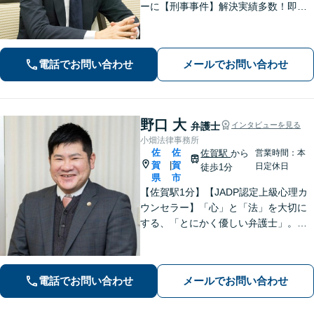
ーに【刑事事件】解決実績多数！即時
接見可。被害者感情にも配慮し、円滑
な解決を図ります【離婚問題】将来の
選択肢と法的権利を明確にし、納得の
電話でお問い合わせ
メールでお問い合わせ
いく決断ができるよう支援いたします
野口 大
弁護士
インタビューを見る
小畑法律事務所
佐
佐
佐賀駅
から
営業時間：本
賀
賀
|
日定休日
徒歩1分
県
市
【佐賀駅1分】【JADP認定上級心理カ
ウンセラー】「心」と「法」を大切に
する、「とにかく優しい弁護士」。お
客さまの幸せな生活のため、あらゆる
観点から解決策を精査してまいりま
す。刑事事件／離婚問題など多数の実
電話でお問い合わせ
メールでお問い合わせ
績あり【完全個室】