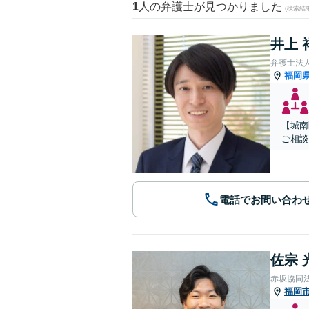
1
人の弁護士が見つかりました
(検索結
井上 
弁護士法
福岡
【城南
ご相談
電話でお問い合わ
佐宗 
赤坂協同
福岡