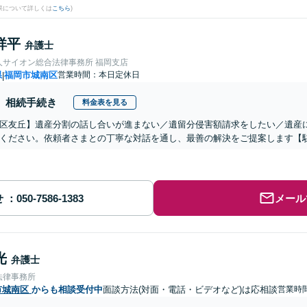
果について詳しくは
こちら
)
祥平
弁護士
人サイオン総合法律事務所 福岡支店
県
福岡市城南区
営業時間：本日定休日
|
相続手続き
料金表を見る
区友丘】遺産分割の話し合いが進まない／遺留分侵害額請求をしたい／遺産
ください。依頼者さまとの丁寧な対話を通し、最善の解決をご提案します【
せ
メール
光
弁護士
法律事務所
市城南区
からも相談受付中
面談方法(対面・電話・ビデオなど)は応相談
営業時