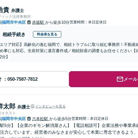
浩貴
弁護士
フィック法律事務所
県
福岡市中央区
赤坂駅
から徒歩10分
営業時間：本日定休日
|
相続手続き
料金表を見る
エリア対応】高齢化の進む福岡で、相続トラブルに取り組む事務所！不動産
め事にも対応。生前対策に遺言書作成／相続財産の調査もお任せください【
2分】
せ
メール
祥太郎
弁護士
インタビューを見る
所オネスト
県
福岡市中央区
六本松駅
から徒歩5分
営業時間：本日定休日
|
駅5分】【企業のギモン解消屋さん】【電話相談可】企業法務や事業承
注力しています。経営者のみなさまが安心して本業に専念できるよう、