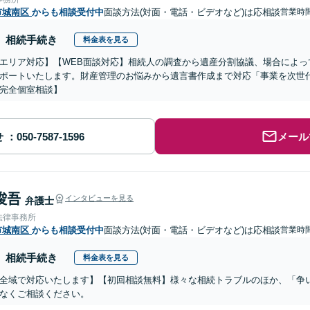
市城南区
からも相談受付中
面談方法(対面・電話・ビデオなど)は応相談
営業時
相続手続き
料金表を見る
エリア対応】【WEB面談対応】相続人の調査から遺産分割協議、場合によっ
ポートいたします。財産管理のお悩みから遺言書作成まで対応「事業を次世
完全個室相談】
せ
メール
 俊吾
インタビューを見る
弁護士
法律事務所
市城南区
からも相談受付中
面談方法(対面・電話・ビデオなど)は応相談
営業時
相続手続き
料金表を見る
全域で対応いたします】【初回相談無料】様々な相続トラブルのほか、「争
なくご相談ください。