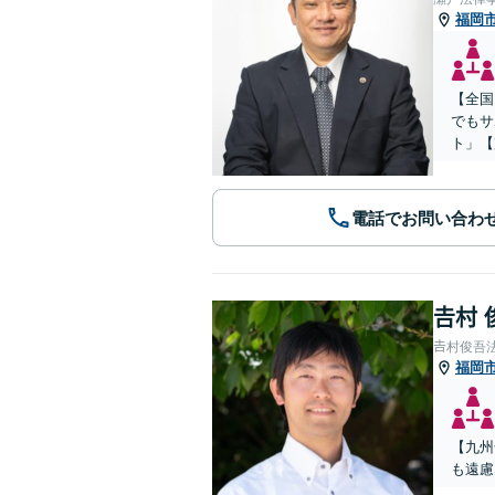
福岡
【全国
でもサ
ト」【
電話でお問い合わ
𠮷村
𠮷村俊吾
福岡
【九州
も遠慮