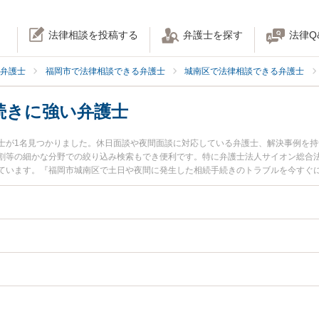
法律相談を投稿する
弁護士を探す
法律Q
弁護士
福岡市で法律相談できる弁護士
城南区で法律相談できる弁護士
続きに強い弁護士
士が1名見つかりました。休日面談や夜間面談に対応している弁護士、解決事例を
割等の細かな分野での絞り込み検索もでき便利です。特に弁護士法人サイオン総合法
ています。『福岡市城南区で土日や夜間に発生した相続手続きのトラブルを今すぐ
『初回相談無料で相続手続きを法律相談できる福岡市城南区内の弁護士に相談予約