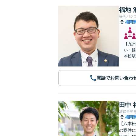
福地 
福岡パシ
福岡
【九州
い・揉
本松駅
電話でお問い合わ
田中 
法律事務
福岡
【六本松
の案件に