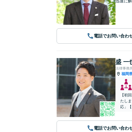
迅速に解
電話でお問い合わ
盛 一
法律事務
福岡
【初回
たしま
応」【
電話でお問い合わ