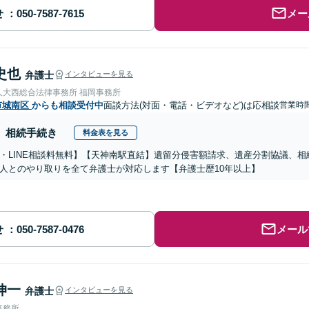
せ
メー
史也
弁護士
インタビューを見る
人大西総合法律事務所 福岡事務所
市城南区
からも相談受付中
面談方法(対面・電話・ビデオなど)は応相談
営業時間
相続手続き
料金表を見る
・LINE相談料無料】【天神南駅直結】遺留分侵害額請求、遺産分割協議、
人とのやり取りを全て弁護士が対応します【弁護士歴10年以上】
せ
メール
伸一
弁護士
インタビューを見る
事務所