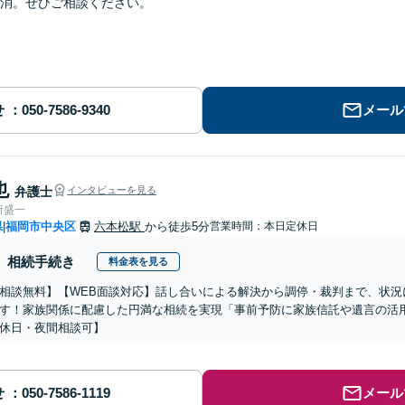
消。ぜひご相談ください。
せ
メール
也
弁護士
インタビューを見る
所盛一
県
福岡市中央区
六本松駅
から徒歩5分
営業時間：本日定休日
|
相続手続き
料金表を見る
相談無料】【WEB面談対応】話し合いによる解決から調停・裁判まで、状況
す！家族関係に配慮した円満な相続を実現「事前予防に家族信託や遺言の活
休日・夜間相談可】
せ
メール