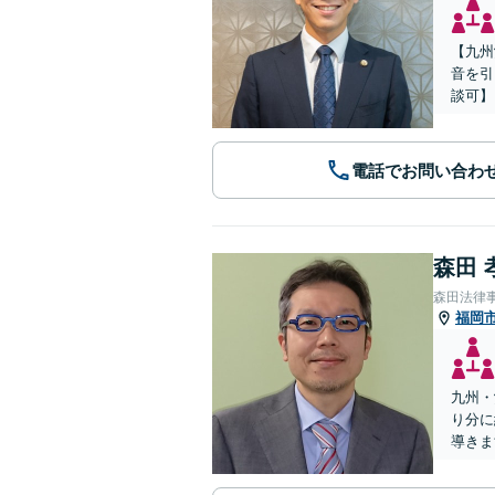
【九州
音を引
談可】
電話でお問い合わ
森田 
森田法律
福岡
九州・
り分に
導きま