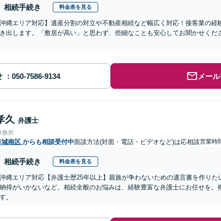
相続手続き
料金表を見る
沖縄エリア対応】遺産分割の対立や不動産相続など幅広く対応！接客業の経
き出します。「敷居が高い」と思わず、些細なことも安心してお聞かせくだ
せ
メール
孝久
弁護士
事務所
市城南区
からも相談受付中
面談方法(対面・電話・ビデオなど)は応相談
営業時
相続手続き
料金表を見る
沖縄エリア対応【弁護士歴25年以上】親族が争わないための遺言書を作りた
納得がいかないなど、相続全般のお悩みは、経験豊富な弁護士にお任せを。
す。