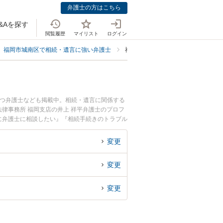
弁護士の方はこちら
&Aを探す
閲覧履歴
マイリスト
ログイン
福岡市城南区で相続・遺言に強い弁護士
福岡市城南区で相続手続きに強い弁
持つ弁護士なども掲載中。相続・遺言に関係する
律事務所 福岡支店の井上 祥平弁護士のプロフ
に弁護士に相談したい』『相続手続きのトラブル
したい』などでお困りの相談者さんにおすすめで
変更
変更
変更