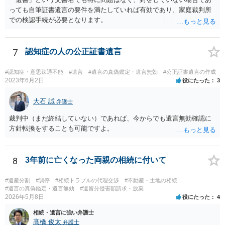
っても自筆証書遺言の要件を満たしていれば有効であり、家庭裁判所
での検認手続が必要となります。
7
認知症の人の公正証書遺言
#認知症・意思疎通不能
#遺言
#遺言の真偽鑑定・遺言無効
#公正証書遺言の作成
2023年6月2日
役にたった
3
大石 誠
弁護士
裁判中（まだ終結していない）であれば、今からでも遺言無効確認に
方針転換をすることも可能ですよ。
8
3年前に亡くなった両親の相続に付いて
#遺産分割
#調停
#相続トラブルの代理交渉
#不動産・土地の相続
#遺言の真偽鑑定・遺言無効
#遺留分侵害額請求・放棄
2026年5月8日
役にたった
4
相続・遺言に強い弁護士
髙橋 俊太
弁護士