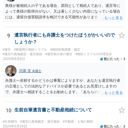
奥様が被相続人の子である場合、原則として相続人であり、遺言等に
よって奥様の取得分がない、又は著しく少ない内容になっている場合
には、遺留分侵害額請求を検討できる可能性があります。ただし、
「相続は３年以内」という説明は、遺留分そのものではなく、相続登
記の義務化に関する説明と混同されている可能性があります。相続登
記については、不動産を相続で取得したことを知った日から３年以内
9
遺言執行者にも弁護士をつけたほうがかいいので
に申請する義務があります。一方、遺留分侵害額請求は、相続開始お
しょうか？
よび遺留分を侵害する贈与・遺贈があったことを知った時から１年で
#遺言
#家族間の相続トラブル
#相続財産調査・鑑定
時効にかかります。また、相続開始から１０年が経過すると、認識の
#遺言の真偽鑑定・遺言無効
#遺言執行者の選任
#相続トラブルの代理交渉
有無にかかわらず行使できなくなります。 奥様がご両親の死亡を最近
2025年8月8日
役にたった
3
まで知らなかったのであれば、少なくとも「知った時から１年」の時
効がいつから進むかは慎重に検討する必要があります。ただし、死亡
川添 圭
弁護士
から３年が経過しているとのことですので、早急に戸籍、遺言の有
無、不動産登記、遺産分割協議書の有無を確認した方がよいでしょ
弁護士へ依頼するかどうかは事案によりますが、あなたも遺言執行者
う。特に、お姉様側だけで不動産名義を変更している場合、遺言があ
の立場としての法的なアドバイスが必要であるとお見受けしますの
ったのか、遺産分割協議書が作成されているのか、奥様の署名押印が
で、弁護士へ相談することをお勧めします。「あちらの弁護士」（元
あるのかが重要です。奥様が何も署名していないのであれば、遺留分
嫁と娘の弁護士のことでしょうか）へ聴いても、自分に有利な主張や
以前に、法定相続分や遺産分割未了の問題として整理すべき場合もあ
誘導しかしてこないと思います。
ります。 奥様において戸籍謄本、不動産登記簿、固定資産評価証明
10
生前自筆遺言書と不動産相続について
書、遺言書の有無等を確認し、弁護士に個別に相談した方がよいと思
われます。
#生前贈与
#遺言の真偽鑑定・遺言無効
#不動産・土地の相続
2024年5月24日
役にたった
2