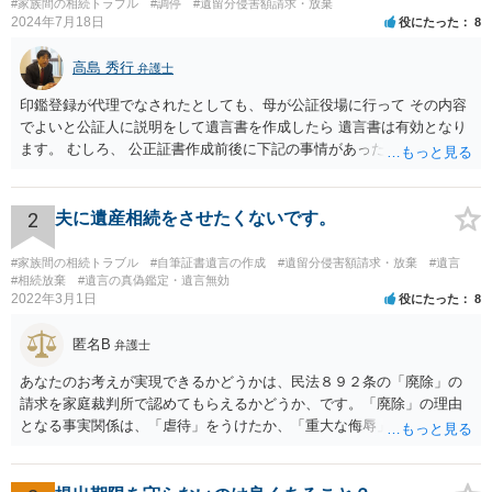
#家族間の相続トラブル
#調停
#遺留分侵害額請求・放棄
2024年7月18日
役にたった
8
高島 秀行
弁護士
印鑑登録が代理でなされたとしても、母が公証役場に行って その内容
でよいと公証人に説明をして遺言書を作成したら 遺言書は有効となり
ます。 むしろ、 公正証書作成前後に下記の事情があったことが証明で
きれば判断能力がなく 無効だったと主張することが可能です。 翌年1
月に携帯が新しくなった母からの第一声は「ここにいたら殺される」
「面会に来てくれ」で、長男に聞くと「面会は出来ない。俺は携帯電
2
夫に遺産相続をさせたくないです。
話の使い方を教える為に会っている」「母の話は聞かなくて良い」と
電話が切れました。その後の電話でも「食事に毒が入っている」「体
#家族間の相続トラブル
#自筆証書遺言の作成
#遺留分侵害額請求・放棄
#遺言
にチップが埋められている」等、おかしかったです。 当時の診療記
#相続放棄
#遺言の真偽鑑定・遺言無効
2022年3月1日
役にたった
8
録、介護認定の資料、介護記録を取得して 弁護士に面談で相談された
方がよいと思います。
匿名B
弁護士
あなたのお考えが実現できるかどうかは、民法８９２条の「廃除」の
請求を家庭裁判所で認めてもらえるかどうか、です。「廃除」の理由
となる事実関係は、「虐待」をうけたか、「重大な侮辱」を受けた
か、推定相続人たる夫に「その他著しい非行」があったか否かです。
「廃除」は遺言でも可能です（民法８９３条）。 弁護士に具体的な事
情を話して相談して、「廃除」が可能か、実際に法律相談を受けるこ