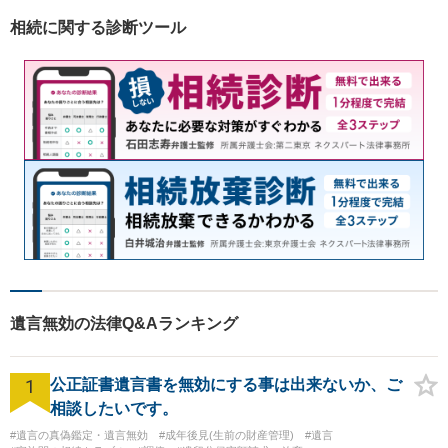
相続に関する診断ツール
遺言無効の法律Q&Aランキング
1
公正証書遺言書を無効にする事は出来ないか、ご
相談したいです。
#遺言の真偽鑑定・遺言無効
#成年後見(生前の財産管理)
#遺言