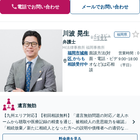
電話でお問い合わせ
メールでお問い合わせ
川波 晃生
福岡県
インタビュ
ーを見る
弁護士
Hi法律事務所 福岡事務所
福岡市城南
面談方法(対
営業時間：0
区
からも
面・電話・ビデ
9:00~18:00
相談受付中
オなど)は応相
（平日）
談
遺言無効
【九州エリア対応】【初回相談無料】「遺言無効問題の対応／老人ホ
ームから聴取や医療記録の精査を通じ、被相続人の意思能力を確認」
「相続放棄／新たに相続人となった方への説明や債権者への適切な対
応まで、きめ細やかにサポート」【休日・夜間相談可】
料金表を見る