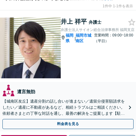
1件中 1-1件を表示
井上 祥平
弁護士
弁護士法人サイオン総合法律事務所 福岡支店
福岡
福岡市城
営業時間：09:00~18:00
|
県
南区
（平日）
遺言無効
【城南区友丘】遺産分割の話し合いが進まない／遺留分侵害額請求を
したい／遺産に不動産があるなど、相続トラブルはご相談ください。
依頼者さまとの丁寧な対話を通し、最善の解決をご提案します【駐車
場あり】【バス停目の前】
料金表を見る