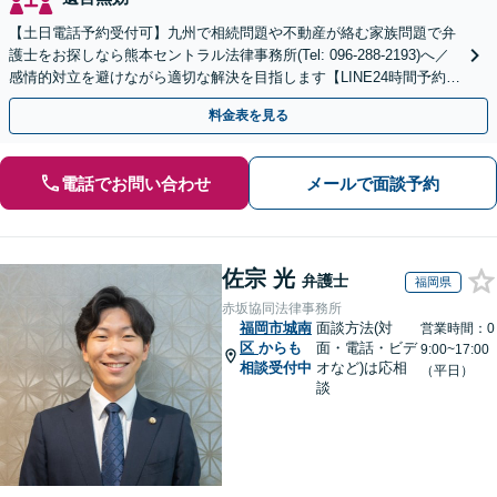
【土日電話予約受付可】九州で相続問題や不動産が絡む家族問題で弁
護士をお探しなら熊本セントラル法律事務所(Tel: 096-288-2193)へ／
感情的対立を避けながら適切な解決を目指します【LINE24時間予約受
付可】【休日・夜間相談可】
料金表を見る
電話でお問い合わせ
メールで面談予約
佐宗 光
弁護士
福岡県
赤坂協同法律事務所
福岡市城南
面談方法(対
営業時間：0
区
からも
面・電話・ビデ
9:00~17:00
相談受付中
オなど)は応相
（平日）
談