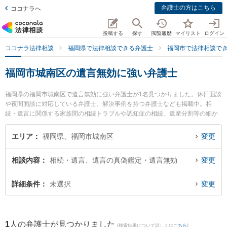
弁護士の方はこちら
ココナラへ
投稿する
探す
閲覧履歴
マイリスト
ログイン
ココナラ法律相談
福岡県で法律相談できる弁護士
福岡市で法律相談で
福岡市城南区の遺言無効に強い弁護士
福岡県の福岡市城南区で遺言無効に強い弁護士が1名見つかりました。休日面談
や夜間面談に対応している弁護士、解決事例を持つ弁護士なども掲載中。相
続・遺言に関係する家族間の相続トラブルや認知症の相続、遺産分割等の細か
な分野での絞り込み検索もでき便利です。特に弁護士法人サイオン総合法律事
務所 福岡支店の井上 祥平弁護士のプロフィール情報や弁護士費用、強みなどが
エリア
福岡県、福岡市城南区
変更
注目されています。『福岡市城南区で土日や夜間に発生した遺言無効のトラブ
ルを今すぐに弁護士に相談したい』『遺言無効のトラブル解決の実績豊富な近
相談内容
相続・遺言、遺言の真偽鑑定・遺言無効
変更
くの弁護士を検索したい』『初回相談無料で遺言無効を法律相談できる福岡市
城南区内の弁護士に相談予約したい』などでお困りの相談者さんにおすすめで
す。
詳細条件
未選択
変更
1
人の弁護士が見つかりました
(検索結果について詳しくは
こちら
)