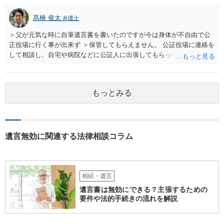
髙橋 俊太
弁護士
＞父が元気な時に自筆遺言書を書いたのですが今は身体が不自由で公
正役場に行く事が出来ず ＞保管してもらえません。 公証役場に連絡を
して相談し、自宅や病院などに公証人に出張してもらって公正証書を
作成するという方法もあります。また、相談して証人を用意してもら
うことも可能です。 ＞不動産名義を父から母に名義変更しておいた方
がいいのではと考えていますがどう思いますか？ 詳細が不明であり何
もっとみる
とも言えないのですが、遺言内容との関わりもあると思いますので、
弁護士に事情等を説明して個別に相談した方がよいように思います。
遺言無効に関連する法律相談コラム
相続・遺言
遺言書は無効にできる？主張するための
要件や法的手続きの流れを解説