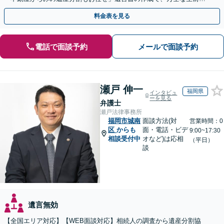
策をおこないましょう【夜間・休日面談可】
料金表を見る
電話で面談予約
メールで面談予約
瀬戸 伸一
福岡県
インタビュ
ーを見る
弁護士
瀬戸法律事務所
福岡市城南
面談方法(対
営業時間：0
区
からも
面・電話・ビデ
9:00~17:30
相談受付中
オなど)は応相
（平日）
談
遺言無効
【全国エリア対応】【WEB面談対応】相続人の調査から遺産分割協