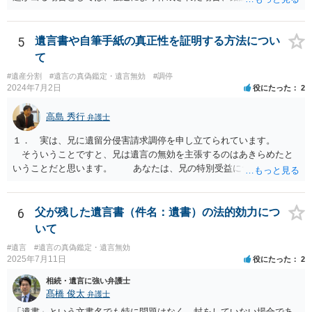
の場合などがあります。 遺言の対象となる財産の多寡などにもよりま
すが、弁護士に作成を依頼する場合は、１０～数十万円程度になるケ
ースが多いと思います。 報酬体系は、弁護士ごとに異なりますので一
5
遺言書や自筆手紙の真正性を証明する方法につい
律の基準はありません。
て
#遺産分割
#遺言の真偽鑑定・遺言無効
#調停
2024年7月2日
役にたった
2
高島 秀行
弁護士
１． 実は、兄に遺留分侵害請求調停を申し立てられています。
そういうことですと、兄は遺言の無効を主張するのはあきらめたと
いうことだと思います。 あなたは、兄の特別受益について立証し
て、遺留分の問題を解決すればよいと思います。 弁護士に面談で
詳しい事情を話して相談された方がよいと思います。
6
父が残した遺言書（件名：遺書）の法的効力につ
いて
#遺言
#遺言の真偽鑑定・遺言無効
2025年7月11日
役にたった
2
相続・遺言に強い弁護士
髙橋 俊太
弁護士
「遺書」という文書名でも特に問題はなく、封をしていない場合であ