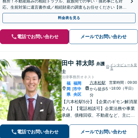
務所！不動産絡みの相続トラブル、親族間での争い・揉め事にも対
応。生前対策に遺言書作成／相続財産の調査もお任せください【休
日・夜間面談可】【完全個室】【六本松駅2分】
料金表を見る
電話でお問い合わせ
メールでお問い合わせ
田中 祥太郎
弁護
インタビューを見
る
士
法律事務所オネスト
六本松駅
営業時間：09:00
福
福岡
~18:00（平日）
岡
市中
から徒歩5
|
県
央区
分
【六本松駅5分】【企業のギモン解消屋
さん】【電話相談可】企業法務や事業
承継、債権回収、不動産など、主に企
業側の案件に注力しています。経営者
のみなさまが安心して本業に専念でき
電話でお問い合わせ
メールでお問い合わせ
るよう、法律に関するちょっとした疑