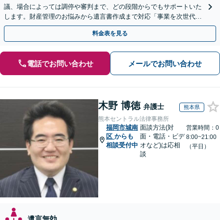
議、場合によっては調停や審判まで、どの段階からでもサポートいた
します。財産管理のお悩みから遺言書作成まで対応「事業を次世代に
引き継ぐ安心の事業承継をサポート」【完全個室相談】
料金表を見る
電話でお問い合わせ
メールでお問い合わせ
木野 博徳
弁護士
熊本県
熊本セントラル法律事務所
福岡市城南
面談方法(対
営業時間：0
区
からも
面・電話・ビデ
8:00~21:00
相談受付中
オなど)は応相
（平日）
談
遺言無効