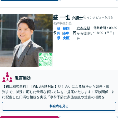
問や悩みも迅速に解消。ぜひご相談く
ださい。
盛 一也
弁護士
インタビューを見る
法律事務所盛一
六本松駅
営業時間：09:30
福
福岡
~18:00（平日）
岡
市中
から徒歩5
|
県
央区
分
遺言無効
【初回相談無料】【WEB面談対応】話し合いによる解決から調停・裁
判まで、状況に応じた最適な解決方法をご提案いたします！家族関係
に配慮した円満な相続を実現「事前予防に家族信託や遺言の活用を」
「相続税に関するご相談にも対応」【休日・夜間相談可】
料金表を見る