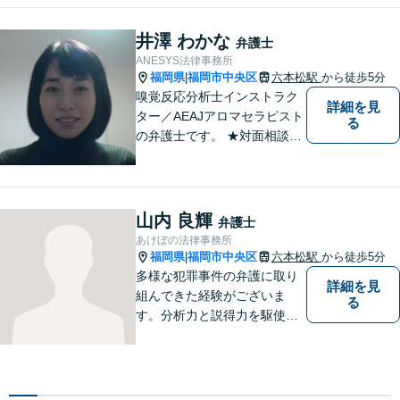
年事件にスピーディーに対
応】【遠隔地からのご依頼・
井澤 わかな
弁護士
ご相談歓迎】あなたのために
ANESYS法律事務所
全力で事件と向き合います！
福岡県
福岡市中央区
六本松駅
から徒歩5分
|
嗅覚反応分析士インストラク
詳細を見
ター／AEAJアロマセラピスト
る
の弁護士です。 ★対面相談が
基本、出張／メール／電話相
談も可ですので、相談方法
は、御相談ください ★土日祝
日／夜間も、時間帯等によっ
山内 良輝
弁護士
て対応可です ★法テラス利用
あけぼの法律事務所
は、一応可能です
福岡県
福岡市中央区
六本松駅
から徒歩5分
|
多様な犯罪事件の弁護に取り
詳細を見
組んできた経験がございま
る
す。分析力と説得力を駆使
し、最善の弁護方針をご提案
します。お困りの方は、お気
軽にご相談ください。