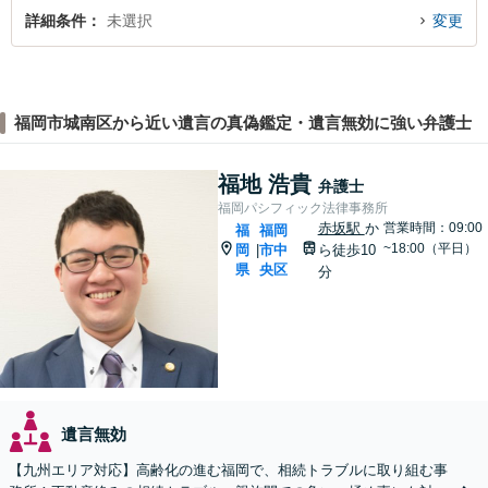
詳細条件
未選択
変更
福岡市城南区から近い遺言の真偽鑑定・遺言無効に強い弁護士
福地 浩貴
弁護士
福岡パシフィック法律事務所
赤坂駅
か
営業時間：09:00
福
福岡
~18:00（平日）
岡
市中
ら徒歩10
|
県
央区
分
遺言無効
【九州エリア対応】高齢化の進む福岡で、相続トラブルに取り組む事