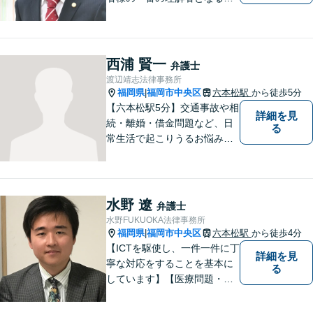
とがモットーです。親身な弁
護士がスピーディーに解決し
ます！
西浦 賢一
弁護士
渡辺靖志法律事務所
福岡県
福岡市中央区
六本松駅
から徒歩5分
|
【六本松駅5分】交通事故や相
詳細を見
続・離婚・借金問題など、日
る
常生活で起こりうるお悩みの
解決に尽力します。早い段階
でのご相談は、無用な紛争の
発生・拡大を防止し、問題解
決への大きな一歩となりま
水野 遼
弁護士
す。 些細なことでも、お気軽
水野FUKUOKA法律事務所
にご相談下さい。
福岡県
福岡市中央区
六本松駅
から徒歩4分
|
【ICTを駆使し、一件一件に丁
詳細を見
寧な対応をすることを基本に
る
しています】【医療問題・交
通事故等医療分野の知識が必
要な事件に対応】【刑事・少