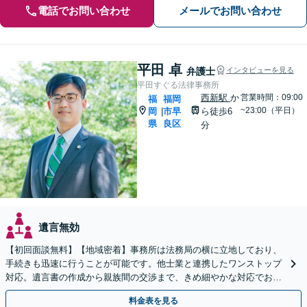
電話でお問い合わせ
メールでお問い合わせ
平田 卓
弁護士
インタビューを見る
平田すぐる法律事務所
西新駅
か
営業時間：09:00
福
福岡
~23:00（平日）
岡
市早
ら徒歩6
|
県
良区
分
遺言無効
【初回面談無料】【地域密着】事務所は法務局の横に立地しており、
手続きも迅速に行うことが可能です。他士業と連携したワンストップ
対応。遺言書の作成から親族間の交渉まで、きめ細やかな対応でお手
伝いいたします。【メール24時間受付】
料金表を見る