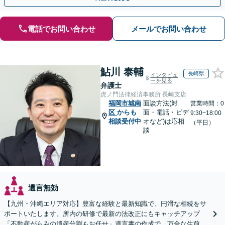
電話でお問い合わせ
メールでお問い合わせ
鮎川 泰輔
長崎県
インタビュ
ーを見る
弁護士
虎ノ門法律経済事務所 長崎支店
福岡市城南
面談方法(対
営業時間：0
区
からも
面・電話・ビデ
9:30~18:00
相談受付中
オなど)は応相
（平日）
談
遺言無効
【九州・沖縄エリア対応】豊富な経験と最新知識で、円滑な相続をサ
ポートいたします。所内の研修で最新の法改正にもキャッチアップ
「不動産がらみの遺産分割もお任せ」遺言書の作成で、万全な生前対