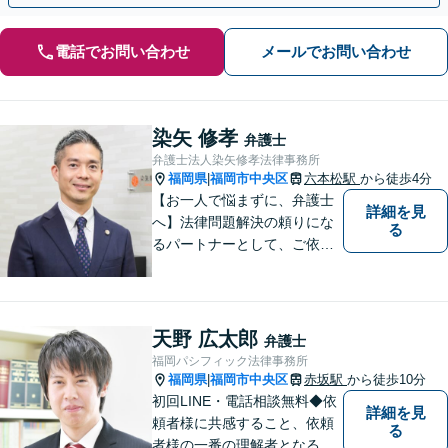
電話でお問い合わせ
メールでお問い合わせ
染矢 修孝
弁護士
弁護士法人染矢修孝法律事務所
福岡県
福岡市中央区
六本松駅
から徒歩4分
|
【お一人で悩まずに、弁護士
詳細を見
へ】法律問題解決の頼りにな
る
るパートナーとして、ご依頼
者の納得の行く解決を目指し
ます。「遺産分割や遺留分侵
害額請求などの相続問題」は
じめ、「離婚事件」、「損害
天野 広太郎
弁護士
賠償請求事件」、「刑事事
福岡パシフィック法律事務所
件」まで多数の事件の取り扱
福岡県
福岡市中央区
赤坂駅
から徒歩10分
|
い【分割払い可】
初回LINE・電話相談無料◆依
詳細を見
頼者様に共感すること、依頼
る
者様の一番の理解者となるこ