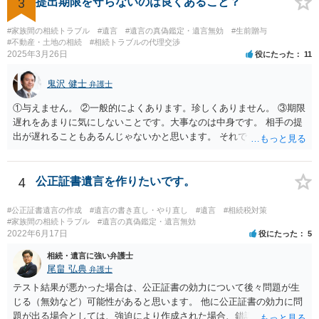
3
提出期限を守らないのは良くあること？
とをお勧めします。
#家族間の相続トラブル
#遺言
#遺言の真偽鑑定・遺言無効
#生前贈与
#不動産・土地の相続
#相続トラブルの代理交渉
2025年3月26日
役にたった
11
鬼沢 健士
弁護士
①与えません。 ②一般的によくあります。珍しくありません。 ③期限
遅れをあまりに気にしないことです。大事なのは中身です。 相手の提
出が遅れることもあるんじゃないかと思います。 それでもあなた有利
にはなりません。
4
公正証書遺言を作りたいです。
#公正証書遺言の作成
#遺言の書き直し・やり直し
#遺言
#相続税対策
#家族間の相続トラブル
#遺言の真偽鑑定・遺言無効
2022年6月17日
役にたった
5
相続・遺言に強い弁護士
尾畠 弘典
弁護士
テスト結果が悪かった場合は、公正証書の効力について後々問題が生
じる（無効など）可能性があると思います。 他に公正証書の効力に問
題が出る場合としては、強迫により作成された場合、錯誤（勘違い）