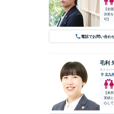
【全国
決策を
可】
電話でお問い合わ
毛利 
ネクスパ
北九
【来所
実績と
心して