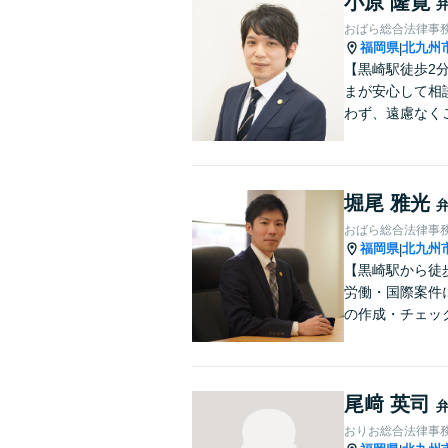
小原 隆寛
おばら総合法律事
福岡県
北九州
|
【黒崎駅徒歩2
まが安心して相
わず、遠慮なく
堀尾 雅光
おばら総合法律事
福岡県
北九州
|
【黒崎駅から徒
労働・国際案件
の作成・チェッ
尾﨑 英司
おりお総合法律事