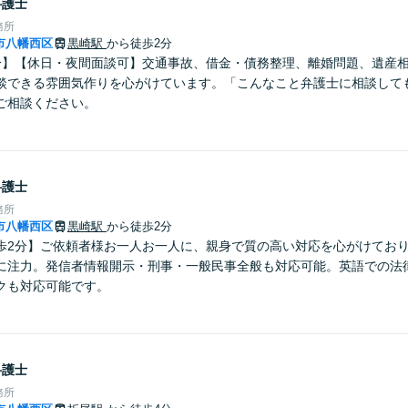
弁護士
務所
市八幡西区
黒崎駅
から徒歩2分
分】【休日・夜間面談可】交通事故、借金・債務整理、離婚問題、遺産
談できる雰囲気作りを心がけています。「こんなこと弁護士に相談して
ご相談ください。
弁護士
務所
市八幡西区
黒崎駅
から徒歩2分
歩2分】ご依頼者様お一人お一人に、親身で質の高い対応を心がけてお
に注力。発信者情報開示・刑事・一般民事全般も対応可能。英語での法
クも対応可能です。
弁護士
務所