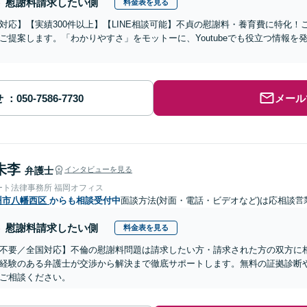
慰謝料請求したい側
料金表を見る
対応】【実績300件以上】【LINE相談可能】不貞の慰謝料・養育費に特化
ご提案します。「わかりやすさ」をモットーに、Youtubeでも役立つ情報
せ
メール
朱李
弁護士
インタビューを見る
ート法律事務所 福岡オフィス
州市八幡西区
からも相談受付中
面談方法(対面・電話・ビデオなど)は応相談
営
慰謝料請求したい側
料金表を見る
不要／全国対応】不倫の慰謝料問題は請求したい方・請求された方の双方に
経験のある弁護士が交渉から解決まで徹底サポートします。無料の証拠診断
ご相談ください。