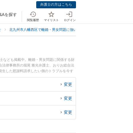
弁護士の方はこちら
&Aを探す
閲覧履歴
マイリスト
ログイン
士
北九州市八幡西区で離婚・男女問題に強い弁護士
北九州市八幡西区で慰
護士なども掲載中。離婚・男女問題に関係する財
合法律事務所の堀尾 雅光弁護士、おりお総合法
発生した慰謝料請求したい側のトラブルを今す
料請求したい側を法律相談できる北九州市八幡西
変更
変更
変更