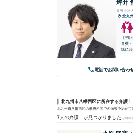
坪井 
弁護士法
北九
【初回
育費・
緒に歩
電話でお問い合わ
北九州市八幡西区に所在する弁護士
北九州市八幡西区の事務所等での面談予約が可
7
人の弁護士が見つかりました
(検索結