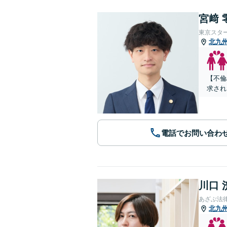
宮﨑 
東京スタ
北九
【不倫
求され
電話でお問い合わ
川口 
あざぶ法
北九