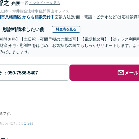
智之
弁護士
インタビューを見る
人山本・坪井綜合法律事務所 岡山オフィス
州市八幡西区
からも相談受付中
面談方法(対面・電話・ビデオなど)は応相談
営
慰謝料請求したい側
料金表を見る
相談無料】【土日祝・夜間早朝のご相談可】【電話相談可】【法テラス利用
財産分与・慰謝料をはじめ、お気持ちの面でもしっかりサポートします。よ
みだしましょう。
せ
メール
能です。
果について詳しくは
こちら
)