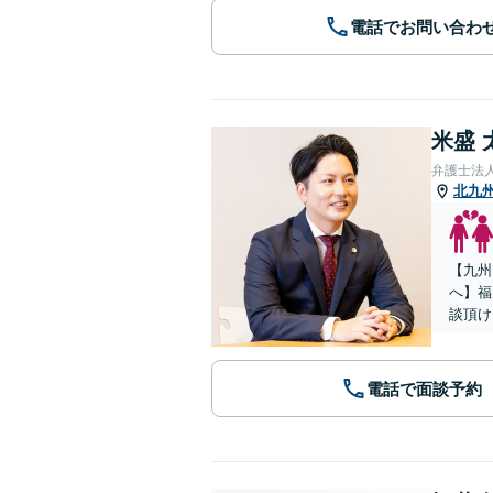
電話でお問い合わ
米盛 
弁護士法
北九
【九州
へ】福
談頂け
電話で面談予約