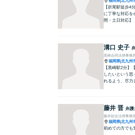
福岡県
北九州
|
【折尾駅徒歩4
に丁寧な対応を
間・土日対応】
溝口 史子
黒崎合同法律事務
福岡県
北九州
|
【黒崎駅2分】
したいという思
れるよう、尽力
藤井 晋
弁護
藤井綜合法律事務
福岡県
北九州
|
初めての方でも