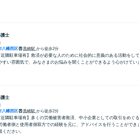
弁護士
所
市八幡西区
黒崎駅
から徒歩2分
【近隣駐車場有】救済が必要な人のために社会的に意義のある活動をし
やすい雰囲気で、みなさまのお悩みを聞くことができるよう心がけてい
弁護士
所
市八幡西区
黒崎駅
から徒歩2分
【近隣駐車場有】多くの労働被害者救済、中小企業としての取引をめぐ
労働者側と使用者側双方での経験を元に、アドバイスを行うことができ
談ください。