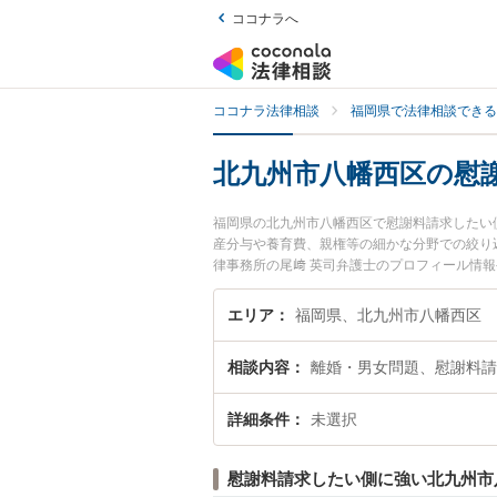
ココナラへ
ココナラ法律相談
福岡県で法律相談できる
北九州市八幡西区の慰
福岡県の北九州市八幡西区で慰謝料請求したい
産分与や養育費、親権等の細かな分野での絞り
律事務所の尾﨑 英司弁護士のプロフィール情
ぐに弁護士に相談したい』『慰謝料請求したい
区内の弁護士に相談予約したい』などでお困り
エリア
福岡県、北九州市八幡西区
相談内容
離婚・男女問題、慰謝料請
詳細条件
未選択
慰謝料請求したい側に強い北九州市