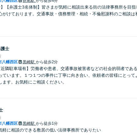
市八幡西区
折尾駅
から徒歩4分
分】【弁護士3名体制】皆さまが気軽に相談出来る街の法律事務所を目指
心がけております。交通事故・債務整理・相続・不倫慰謝料のご相談は
弁護士
所
市八幡西区
黒崎駅
から徒歩2分
【近隣駐車場有】労働者や患者、交通事故被害者などの社会的弱者であ
っています。１つ１つの事件に丁寧に向き合い、依頼者の皆様にとって
します。お気軽にご相談ください。
士
所
市八幡西区
黒崎駅
から徒歩1分
気軽に相談のできる敷居の低い法律事務所でありたい