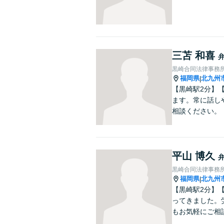
三苫 和喜
黒崎合同法律事務
福岡県
北九州
|
【黒崎駅2分】
ます。常に話し
相談ください。
平山 博久
黒崎合同法律事務
福岡県
北九州
|
【黒崎駅2分】
ってきました。
もお気軽にご相