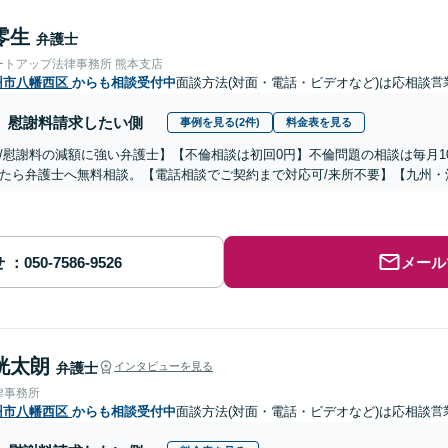
零生
弁護士
ートアップ法律事務所 熊本支店
州市八幡西区
からも相談受付中
面談方法(対面・電話・ビデオなど)は応相談
営
慰謝料請求したい側
事例を見る(2件)
料金表を見る
/慰謝料の減額に強い弁護士】【不倫相談は初回0円】不倫問題の相談は毎月1
たら弁護士へ無料相談。【電話相談でご契約まで対応可/来所不要】【九州・
せ
メール
洸太朗
弁護士
インタビューを見る
律事務所
州市八幡西区
からも相談受付中
面談方法(対面・電話・ビデオなど)は応相談
営