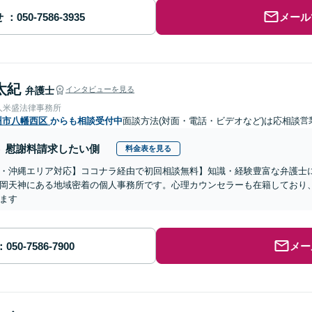
せ
メール
太紀
弁護士
インタビューを見る
人米盛法律事務所
州市八幡西区
からも相談受付中
面談方法(対面・電話・ビデオなど)は応相談
営
慰謝料請求したい側
料金表を見る
・沖縄エリア対応】ココナラ経由で初回相談無料】知識・経験豊富な弁護士に
岡天神にある地域密着の個人事務所です。心理カウンセラーも在籍しており
ます
メー