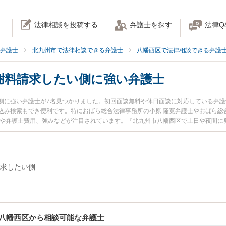
法律相談を投稿する
弁護士を探す
法律Q
弁護士
北九州市で法律相談できる弁護士
八幡西区で法律相談できる弁護
謝料請求したい側に強い弁護士
側に強い弁護士が7名見つかりました。初回面談無料や休日面談に対応している弁
込み検索もでき便利です。特におばら総合法律事務所の小原 隆寛弁護士やおばら総
報や弁護士費用、強みなどが注目されています。『北九州市八幡西区で土日や夜間に
側のトラブル解決の実績豊富な近くの弁護士を検索したい』『初回相談無料で慰謝
の相談者さんにおすすめです。
求したい側
八幡西区から相談可能な弁護士