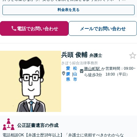
ます「長期化しがちな相続問題をできる限り迅速に解決」
料金表を見る
電話でお問い合わせ
メールでお問い合わせ
兵頭 俊輔
弁護士
きぼう綜合法律事務所
愛
松
勝山町駅
か
営業時間：09:00~
媛
山
|
18:00（平日）
ら徒歩3分
県
市
公正証書遺言の作成
電話相談OK【弁護士歴18年以上】「弁護士に依頼すべきかわからな