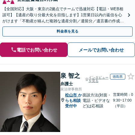
【全国対応】大阪・東京の2拠点でチームで迅速対応【電話・WEB相
談可】【遺産の取り分最大化を目指します】1営業日以内の返信を心
がけます「不動産が絡んだ複雑な遺産分割／遺留分／遺言書の作成・
執行／事業承継など、お任せください」【休日相談あり】
料金表を見る
電話でお問い合わせ
メールでお問い合わせ
泉 智之
徳島県
インタビュー
を見る
弁護士
泉法律事務所
営業時間：0
松山市
か
面談方法(対面・
らも相談
電話・ビデオな
9:30~17:00
受付中
ど)は応相談
（平日）