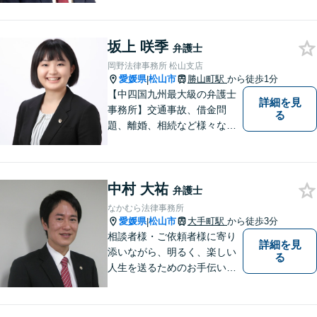
かな専門性で、一人ひとりに
寄り添い納得できる解決を目
坂上 咲季
指します【オンライン相談
弁護士
可】【松山市駅徒歩8分】
岡野法律事務所 松山支店
愛媛県
松山市
勝山町駅
から徒歩1分
|
【中四国九州最大級の弁護士
詳細を見
事務所】交通事故、借金問
る
題、離婚、相続など様々な問
題について、「何度でも無
料」の相談を行っています！
まずはお気軽にご相談くださ
中村 大祐
い！
弁護士
なかむら法律事務所
愛媛県
松山市
大手町駅
から徒歩3分
|
相談者様・ご依頼者様に寄り
詳細を見
添いながら、明るく、楽しい
る
人生を送るためのお手伝いを
したいと思います。お気軽に
ご相談ください。