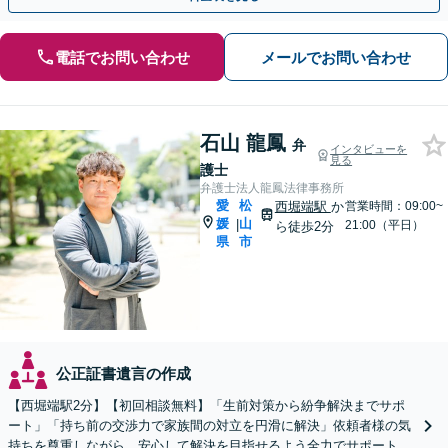
電話でお問い合わせ
メールでお問い合わせ
石山 龍鳳
弁
インタビューを
見る
護士
弁護士法人龍鳳法律事務所
愛
松
西堀端駅
か
営業時間：09:00~
媛
山
|
21:00（平日）
ら徒歩2分
県
市
公正証書遺言の作成
【西堀端駅2分】【初回相談無料】「生前対策から紛争解決までサポ
ート」「持ち前の交渉力で家族間の対立を円滑に解決」依頼者様の気
持ちを尊重しながら、安心して解決を目指せるよう全力でサポートし