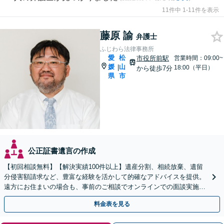
11件中 1-11件を表示
藤原 諭
弁護士
ふじわら法律事務所
愛
松
市役所前駅
営業時間：09:00~
媛
山
|
18:00（平日）
から徒歩7分
県
市
公正証書遺言の作成
【初回相談無料】【解決実績100件以上】遺産分割、相続放棄、遺留
分侵害額請求など、豊富な経験を活かして的確なアドバイスを提供。
遠方にお住まいの場合も、事前のご相談でオンラインでの面談実施が
可能です【弁護士歴20年】【市役所前駅6分】
料金表を見る