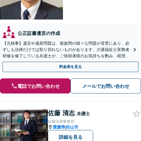
公正証書遺言の作成
【元検事】遺言や遺産問題は、親族間の様々な問題が背景にあり、必
ずしも法律だけでは割り切れないものがあります。介護福祉士実務者
研修を修了している弁護士が、ご依頼者様のお気持ちを酌み、税理士
など他士業とも密接に連携しながら丁寧に対応いたします。
料金表を見る
電話でお問い合わせ
メールでお問い合わせ
佐藤 清志
弁護士
佐藤法律事務所
愛媛県
松山市
|
詳細を見る