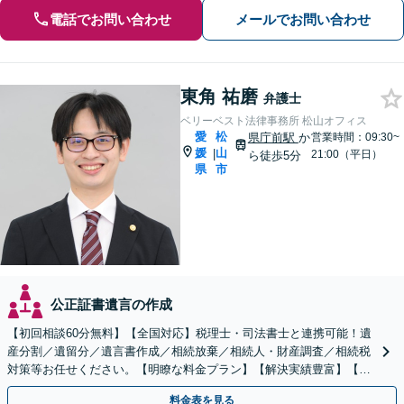
電話でお問い合わせ
メールでお問い合わせ
東角 祐磨
弁護士
ベリーベスト法律事務所 松山オフィス
愛
松
県庁前駅
か
営業時間：09:30~
媛
山
|
21:00（平日）
ら徒歩5分
県
市
公正証書遺言の作成
【初回相談60分無料】【全国対応】税理士・司法書士と連携可能！遺
産分割／遺留分／遺言書作成／相続放棄／相続人・財産調査／相続税
対策等お任せください。【明瞭な料金プラン】【解決実績豊富】【電
話相談可】
料金表を見る