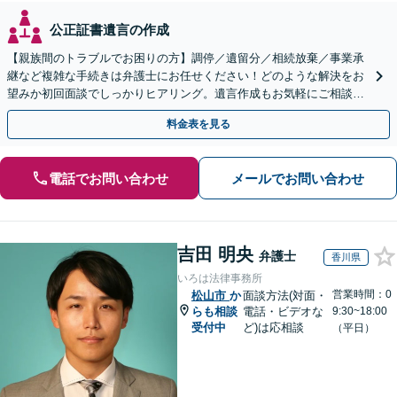
公正証書遺言の作成
【親族間のトラブルでお困りの方】調停／遺留分／相続放棄／事業承
継など複雑な手続きは弁護士にお任せください！どのような解決をお
望みか初回面談でしっかりヒアリング。遺言作成もお気軽にご相談く
ださい。
料金表を見る
電話でお問い合わせ
メールでお問い合わせ
吉田 明央
弁護士
香川県
いろは法律事務所
営業時間：0
松山市
か
面談方法(対面・
らも相談
電話・ビデオな
9:30~18:00
受付中
ど)は応相談
（平日）