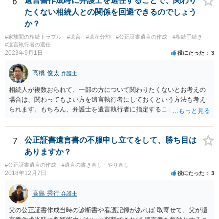
6
遺言書作成時に弁護士を選任することで、関わり
たくない相続人との関係を回避できるのでしょう
か？
#家族間の相続トラブル
#遺言
#遺産分割
#公正証書遺言の作成
#相続手続き
#遺言執行者の選任
2023年9月1日
役にたった
3
髙橋 俊太
弁護士
相続人が複数おられて、一部の方について関わりたくないとお考えの
場合は、関わってもよい方を遺言執行者にしておくという方法も考え
られます。もちろん、弁護士を遺言執行者に指定することもできます
が、（関わってもよい）相続人を遺言執行者に指定しておいて、その
方に再委任の権限を付与しておくという方法もあります。 一度、弁護
士に直接ご相談されることをお勧めいたします。
7
公正証書遺言書の不服申し立てをして、勝ち目は
ありますか？
#公正証書遺言の作成
#遺言の書き直し・やり直し
2018年12月7日
役にたった
3
高島 秀行
弁護士
父の公正証書作成当時の診断書や看護記録があれば 取寄せて、父が遺