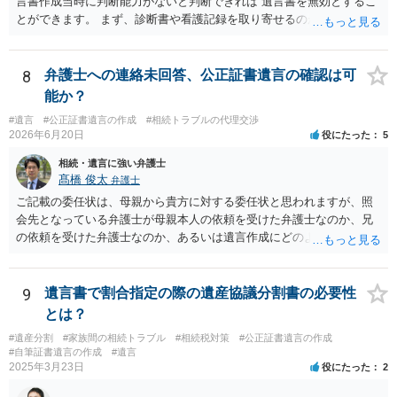
言書作成当時に判断能力がないと判断できれば 遺言書を無効とするこ
とができます。 まず、診断書や看護記録を取り寄せるのが重要となり
ます。 ご自分で取り寄せるか、弁護士に取り寄せてもらうかしたらよ
いと思います。
8
弁護士への連絡未回答、公正証書遺言の確認は可
能か？
#遺言
#公正証書遺言の作成
#相続トラブルの代理交渉
2026年6月20日
役にたった
5
相続・遺言に強い弁護士
髙橋 俊太
弁護士
ご記載の委任状は、母親から貴方に対する委任状と思われますが、照
会先となっている弁護士が母親本人の依頼を受けた弁護士なのか、兄
の依頼を受けた弁護士なのか、あるいは遺言作成にどのような立場で
関与しているのかによって、説明を求められる範囲は変わり得るもの
と思われます。 仮に、その弁護士が母親本人から依頼を受けているの
であれば、母親本人に対する報告義務が問題となります。母親が貴方
9
遺言書で割合指定の際の遺産協議分割書の必要性
に一任する旨を明確に伝えており、委任状の内容にも、弁護士との連
とは？
絡、進捗確認、公正証書遺言の作成有無や控えの確認等が含まれてい
#遺産分割
#家族間の相続トラブル
#相続税対策
#公正証書遺言の作成
るのであれば、貴方から進捗状況等の説明を求める余地はあります。
#自筆証書遺言の作成
#遺言
他方で、その弁護士が兄の依頼を受けた弁護士である場合には、兄の
2025年3月23日
役にたった
2
代理人という立場になりますので、貴方や母親に対して当然に進捗状
況を報告する義務があるとは限りません。また、親族間で利害対立が