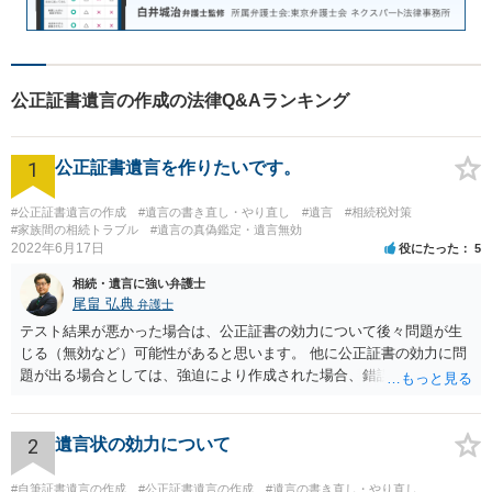
公正証書遺言の作成の法律Q&Aランキング
1
公正証書遺言を作りたいです。
#公正証書遺言の作成
#遺言の書き直し・やり直し
#遺言
#相続税対策
#家族間の相続トラブル
#遺言の真偽鑑定・遺言無効
2022年6月17日
役にたった
5
相続・遺言に強い弁護士
尾畠 弘典
弁護士
テスト結果が悪かった場合は、公正証書の効力について後々問題が生
じる（無効など）可能性があると思います。 他に公正証書の効力に問
題が出る場合としては、強迫により作成された場合、錯誤（勘違い）
の場合などがあります。 遺言の対象となる財産の多寡などにもよりま
すが、弁護士に作成を依頼する場合は、１０～数十万円程度になるケ
ースが多いと思います。 報酬体系は、弁護士ごとに異なりますので一
2
遺言状の効力について
律の基準はありません。
#自筆証書遺言の作成
#公正証書遺言の作成
#遺言の書き直し・やり直し