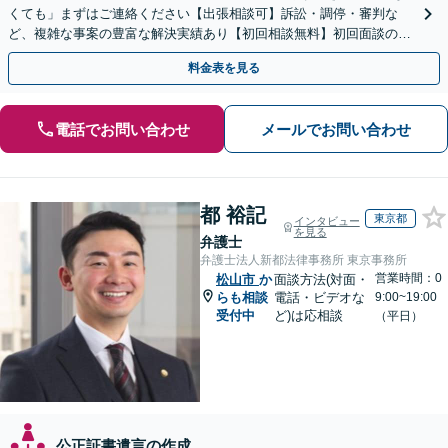
くても」まずはご連絡ください【出張相談可】訴訟・調停・審判な
ど、複雑な事案の豊富な解決実績あり【初回相談無料】初回面談のみ
で解決できるケースもあります【勝山町駅3分】
料金表を見る
電話でお問い合わせ
メールでお問い合わせ
都 裕記
東京都
インタビュー
を見る
弁護士
弁護士法人新都法律事務所 東京事務所
営業時間：0
松山市
か
面談方法(対面・
らも相談
電話・ビデオな
9:00~19:00
受付中
ど)は応相談
（平日）
公正証書遺言の作成