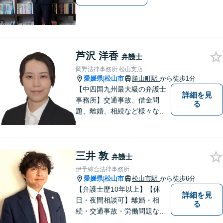
芦沢 洋香
弁護士
岡野法律事務所 松山支店
愛媛県
松山市
勝山町駅
から徒歩1分
|
【中四国九州最大級の弁護士
詳細を見
事務所】交通事故、借金問
る
題、離婚、相続など様々な問
題について、「何度でも無
料」の相談を行っています！
まずはお気軽にご相談くださ
三井 敦
い！
弁護士
伊予綜合法律事務所
愛媛県
松山市
松山市駅
から徒歩6分
|
【弁護士歴10年以上】【休
詳細を見
日・夜間相談可】離婚・相
る
続・交通事故・労働問題など
幅広く対応。丁寧な対話と確