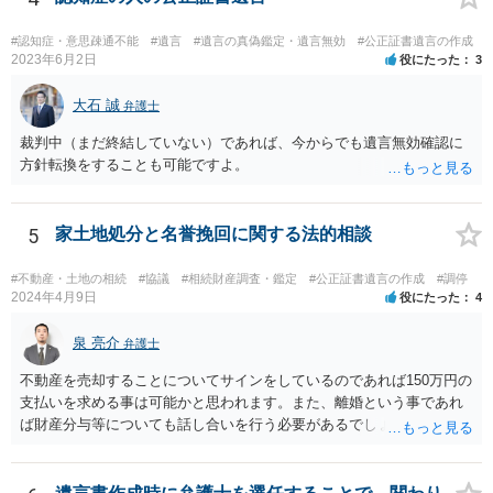
お悩みのようであれば、問題の当事者であるお父様本人がお住まい
の地域等の弁護士に直接相談してみるのが望ましいように思います。
#認知症・意思疎通不能
#遺言
#遺言の真偽鑑定・遺言無効
#公正証書遺言の作成
【参考】民法 （遺留分侵害額の請求） 第千四十六条 遺留分権利者及
2023年6月2日
役にたった
3
びその承継人は、受遺者（特定財産承継遺言により財産を承継し又は
相続分の指定を受けた相続人を含む。以下この章において同じ。）又
大石 誠
弁護士
は受贈者に対し、遺留分侵害額に相当する金銭の支払を請求すること
裁判中（まだ終結していない）であれば、今からでも遺言無効確認に
ができる。
方針転換をすることも可能ですよ。
5
家土地処分と名誉挽回に関する法的相談
#不動産・土地の相続
#協議
#相続財産調査・鑑定
#公正証書遺言の作成
#調停
2024年4月9日
役にたった
4
泉 亮介
弁護士
不動産を売却することについてサインをしているのであれば150万円の
支払いを求める事は可能かと思われます。また、離婚という事であれ
ば財産分与等についても話し合いを行う必要があるでしょう。 細かい
事情をお伺いする必要もあるかと思われますので、一度お近くの弁護
士事務所へご相談されると良いでしょう。