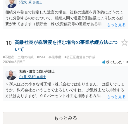
清水 卓
弁護士
ある可能性がある場合、守秘義務や本人意思確認の観点から、委任状
があるとしても直ちに内容を開示しないこともあり得ます。 公正証書
相続分を割合で指定した遺言の場合、複数の遺産を具体的にどうのよ
遺言が作成済みである場合でも、生前にその存在や内容を誰に開示す
うに分割するのかについて、相続人間で遺産分割協議により決める必
るかは、基本的には遺言者本人の意思による問題です。まずは、母親
要が出てきます（預貯金、株•投資信託等の遺産がある場合に、どの遺
本人から弁護士に対し、「娘に進捗状況及び公正証書遺言の作成有
産についても相続分の割合で分けるのか、預貯金はある相続人に、株•
無・内容について説明してよい」旨を明確に伝えてもらい、委任状の
投資信託は他の相続人にというような分け方をするのか等について
写しを添付して、期限を区切って書面で回答を求めることが考えられ
は、相続人間で遺産分割協議により決める必要があります）。
10
高齢社長が株譲渡を拒む場合の事業承継方法につ
ます。それでも回答がない場合には、母親本人の意思能力や真意、兄
いて
による不当な関与の有無も含めて、別の弁護士に資料（遺言書案、委
#不動産・土地の相続
#M&A・事業承継
#公正証書遺言の作成
任状、母親の発言内容、弁護士との連絡履歴、兄とのやり取り等）を
2026年6月5日
役にたった
3
示して相談した方がよいように思います。
相続・遺言に強い弁護士
白井 弘昭
弁護士
＞20人ほどの小さな町工場（株式会社ではありません） は誤りでしょ
うか。株式会社ということでよろしいですね。 少数株主なら排除する
方法はありますが、９０パーセント株主を排除する方法は現実的にあ
りません。 事業承継や株譲渡を進めるには、社員全員で本人を説得す
るか、家族を説得して承継させるかしかないでしょう。 また、出資者
がいれば、全員で会社を辞めて新たな会社を立ち上げることも考えら
もっとみる
れます。 それか、しばらく我慢して、社長が没した後に相続人から承
継させるしかないように思えます。 私見ながらご参考まで。