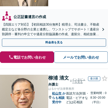
公正証書遺言の作成
【四国エリア対応】【初回相談30分無料】税理士、司法書士、不動産
鑑定士など各分野の士業と連携し、ワンストップでサポート！遺産分
割調停・審判の申立てや遺産分割協議書の作成、遺留分、相続放棄、
遺言書など幅広いご相談に対応【オンライン面談OK】
料金表を見る
電話でお問い合わせ
メールでお問い合わせ
柳浦 清文
香川県
インタビュ
ーを見る
弁護士
はるかぜ法律事務所
営業時間：0
松山市
か
面談方法(対面・
らも相談
電話・ビデオな
8:30~20:00
受付中
ど)は応相談
（平日）