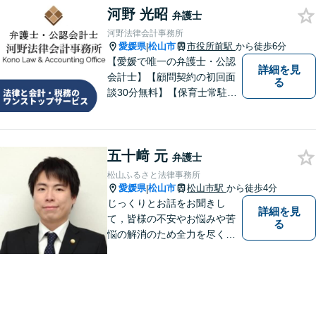
河野 光昭
弁護士
河野法律会計事務所
愛媛県
松山市
市役所前駅
から徒歩6分
|
【愛媛で唯一の弁護士・公認
詳細を見
会計士】【顧問契約の初回面
る
談30分無料】【保育士常駐】
法律及び会計・税務のワンス
トップサービスを提供しま
す。まずは、お気軽にお問合
五十﨑 元
せください。
弁護士
松山ふるさと法律事務所
愛媛県
松山市
松山市駅
から徒歩4分
|
じっくりとお話をお聞きし
詳細を見
て，皆様の不安やお悩みや苦
る
悩の解消のため全力を尽くし
ます。