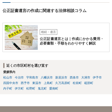
公正証書遺言の作成に関連する法律相談コラム
相続・遺言
公正証書遺言とは｜作成にかかる費用・
必要書類・手順をわかりやすく解説
近くの市区町村を選び直す
愛媛県内
松山市
今治市
宇和島市
八幡浜市
新居浜市
西条市
大洲市
伊予市
四国中央市
西予市
東温市
上島町
久万高原町
松前町
砥部町
内子町
伊方町
松野町
鬼北町
愛南町