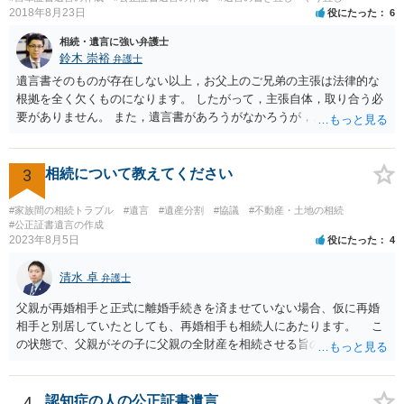
2018年8月23日
役にたった
6
相続・遺言に強い弁護士
鈴木 崇裕
弁護士
遺言書そのものが存在しない以上，お父上のご兄弟の主張は法律的な
根拠を全く欠くものになります。 したがって，主張自体，取り合う必
要がありません。 また，遺言書があろうがなかろうが，お父上のご兄
弟と面会しなければならない義務はもともとありません。 峰岸先生の
ご回答にもありますが， 代理人弁護士をたてて，その弁護士から相手
方に対して， ・相続に関する主張は法的根拠がなく，一切応じないこ
3
相続について教えてください
と ・今後一切の連絡をしてこないでほしいこと ・連絡を継続してくる
ようであれば警察への通報や法的措置も辞さないこと などを記載した
#家族間の相続トラブル
#遺言
#遺産分割
#協議
#不動産・土地の相続
書面を発送してもらうことがよろしいように思います。
#公正証書遺言の作成
2023年8月5日
役にたった
4
清水 卓
弁護士
父親が再婚相手と正式に離婚手続きを済ませていない場合、仮に再婚
相手と別居していたとしても、再婚相手も相続人にあたります。 こ
の状態で、父親がその子に父親の全財産を相続させる旨の公正証書遺
言を残した場合、一旦は子が父親の全財産を相続することになります
が、再婚相手の遺留分を侵害しているため、再婚相手から相続人
（子）に対して遺留分侵害額請求権が行使される可能性があります。
4
認知症の人の公正証書遺言