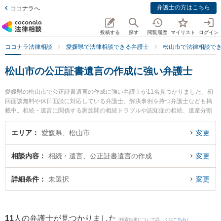
弁護士の方はこちら
ココナラへ
投稿する
探す
閲覧履歴
マイリスト
ログイン
ココナラ法律相談
愛媛県で法律相談できる弁護士
松山市で法律相談で
松山市の公正証書遺言の作成に強い弁護士
愛媛県の松山市で公正証書遺言の作成に強い弁護士が11名見つかりました。初
回面談無料や休日面談に対応している弁護士、解決事例を持つ弁護士なども掲
載中。相続・遺言に関係する家族間の相続トラブルや認知症の相続、遺産分割
等の細かな分野での絞り込み検索もでき便利です。特にふじわら法律事務所の
藤原 諭弁護士やベリーベスト法律事務所 松山オフィスの東角 祐磨弁護士、弁
エリア
愛媛県、松山市
変更
護士法人龍鳳法律事務所の石山 龍鳳弁護士のプロフィール情報や弁護士費用、
強みなどが注目されています。『松山市で土日や夜間に発生した公正証書遺言
相談内容
相続・遺言、公正証書遺言の作成
変更
の作成のトラブルを今すぐに弁護士に相談したい』『公正証書遺言の作成のト
ラブル解決の実績豊富な近くの弁護士を検索したい』『初回相談無料で公正証
書遺言の作成を法律相談できる松山市内の弁護士に相談予約したい』などでお
詳細条件
未選択
変更
困りの相談者さんにおすすめです。
11
人の弁護士が見つかりました
(検索結果について詳しくは
こちら
)