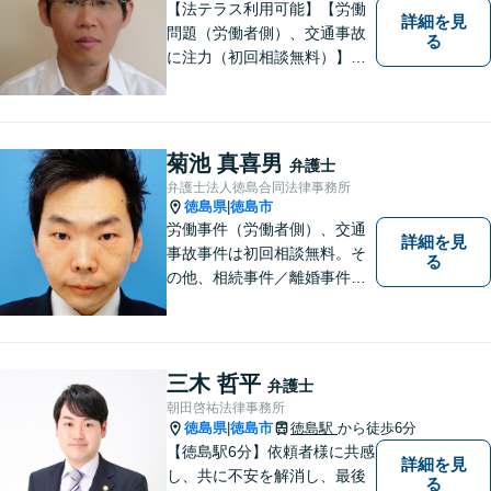
【法テラス利用可能】【労働
詳細を見
問題（労働者側）、交通事故
る
に注力（初回相談無料）】市
民の生活に関わる身近な事件
（労働問題/交通事故/不動産賃
貸借/消費者問題/離婚/相続/債
務整理など）を中心に、社会
菊池 真喜男
弁護士
的事件にも対応いたします。
弁護士法人徳島合同法律事務所
お気軽にご相談ください。
徳島県
徳島市
|
労働事件（労働者側）、交通
詳細を見
事故事件は初回相談無料。そ
る
の他、相続事件／離婚事件／
債務整理／行政事件など、幅
広い問題に対応可能！完全個
室対応でプライバシーが守ら
れます。【無料駐車場】
三木 哲平
弁護士
朝田啓祐法律事務所
徳島県
徳島市
徳島駅
から徒歩6分
|
【徳島駅6分】依頼者様に共感
詳細を見
し、共に不安を解消し、最後
る