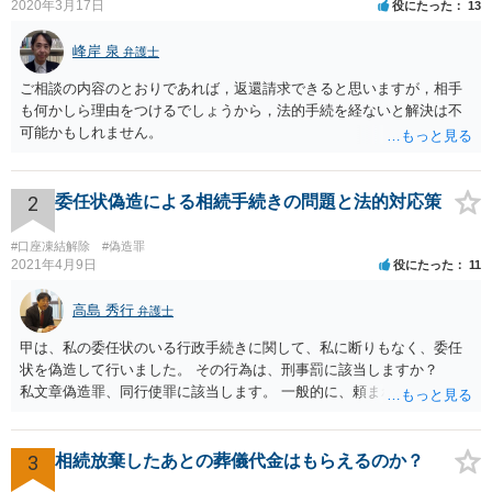
2020年3月17日
役にたった
13
峰岸 泉
弁護士
ご相談の内容のとおりであれば，返還請求できると思いますが，相手
も何かしら理由をつけるでしょうから，法的手続を経ないと解決は不
可能かもしれません。
2
委任状偽造による相続手続きの問題と法的対応策
#口座凍結解除
#偽造罪
2021年4月9日
役にたった
11
高島 秀行
弁護士
甲は、私の委任状のいる行政手続きに関して、私に断りもなく、委任
状を偽造して行いました。 その行為は、刑事罰に該当しますか？
私文章偽造罪、同行使罪に該当します。 一般的に、頼まれた（委任さ
れた）人は、行政に提出する委任状の署名を偽造できるのでしょう
か？ 委任状を偽造して使用することはまでは依頼の範囲ではない
ので できないと思います。
3
相続放棄したあとの葬儀代金はもらえるのか？