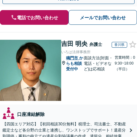
電話でお問い合わせ
メールでお問い合わせ
吉田 明央
弁護士
香川県
いろは法律事務所
営業時間：0
鳴門市
か
面談方法(対面・
らも相談
電話・ビデオな
9:30~18:00
受付中
ど)は応相談
（平日）
口座凍結解除
【四国エリア対応】【初回相談30分無料】税理士、司法書士、不動産
鑑定士など各分野の士業と連携し、ワンストップでサポート！遺産分
割調停・審判の申立てや遺産分割協議書の作成、遺留分、相続放棄、