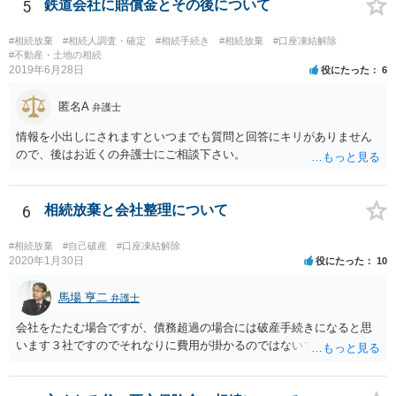
書類を提出されることをおすすめいたします。 なお、お父様の債務が
5
鉄道会社に賠償金とその後について
他にもあるかもしれないというリスクを考えますと、相続放棄の申述
にあたっては、法テラスの無料相談等を利用して弁護士に相談するこ
#相続放棄
#相続人調査・確定
#相続手続き
#相続放棄
#口座凍結解除
とも十分考えられるかと存じます。また、ご記載いただいた事実関係
#不動産・土地の相続
2019年6月28日
役にたった
6
を拝見するかぎり、再婚相手のかたは既に相続放棄をされている可能
性があるかもしれません。
匿名A
弁護士
情報を小出しにされますといつまでも質問と回答にキリがありません
ので、後はお近くの弁護士にご相談下さい。
6
相続放棄と会社整理について
#相続放棄
#自己破産
#口座凍結解除
2020年1月30日
役にたった
10
馬場 亨二
弁護士
会社をたたむ場合ですが、債務超過の場合には破産手続きになると思
います３社ですのでそれなりに費用が掛かるのではないでしょうか。