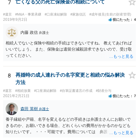
7
亡くなる父の死亡保険金の相続について
#遺言
#M&A・事業承継
#口座凍結解除
#家族信託
#成年後見(生前の財産管理)
2019年9月2日
役にたった
4
内藤 政信
弁護士
相続人でないと保険や相続の手続はできないですね。 教えてあげれば
いいでしょう。 また、保険金は遺留分減殺請求できないので、受け取
ってください。
8
再婚時の成人連れ子の名字変更と相続の悩み解決
方法
#遺言
#相続放棄
#口座凍結解除
#自筆証書遺言の作成
#財産分与
2021年2月21日
役にたった
7
森田 英樹
弁護士
養子縁組や戸籍、名字を変えるなどの手続きは弁護士さんにお願いで
きるのか、お願いできる場合、どれくらいの費用がかかるのかなども
知りたいです。 ・・・可能です。費用については 弁護士と直接面談
の上 内容を確認し 協議の上個別に契約によって決まることになっ