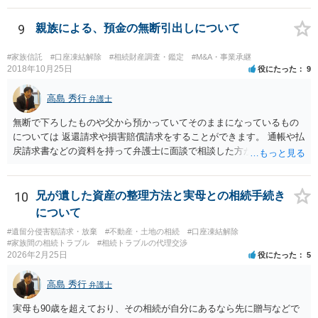
ています。 やはり、成人した子のことまでごちゃごちゃ考えず、自分
の事だけ考えるべきなのでしょうか ・・・お子さんの事をまで含め良
9
親族による、預金の無断引出しについて
い解決案があればお悩みになるのは当然と言えば当然のことです。 彼
と親子関係を結びたいと思っているが、名字は変えたくない・・・養
#家族信託
#口座凍結解除
#相続財産調査・鑑定
#M&A・事業承継
子縁組の必要があり 氏も変更することになります。 しかし 彼は成人
2018年10月25日
役にたった
9
しているとは言え、自分の子と私の連れ子、全て平等にしたいと希
望。もちろん私もそうできればと思います。 ・・・婚姻前の契約 あ
高島 秀行
弁護士
るいは 遺言書などで その意思を実現する方法はあります。 弁護
無断で下ろしたものや父から預かっていてそのままになっているもの
士に相談してみてください。
については 返還請求や損害賠償請求をすることができます。 通帳や払
戻請求書などの資料を持って弁護士に面談で相談した方がよいと思い
ます。
10
兄が遺した資産の整理方法と実母との相続手続き
について
#遺留分侵害額請求・放棄
#不動産・土地の相続
#口座凍結解除
#家族間の相続トラブル
#相続トラブルの代理交渉
2026年2月25日
役にたった
5
高島 秀行
弁護士
実母も90歳を超えており、その相続が自分にあるなら先に贈与などで