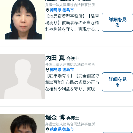
弁護士法人津川総合法律事務所
徳島県
徳島市
|
【地元密着型事務所】【駐車
詳細を見
場あり】依頼者様の正当な権
る
利や利益を守り、実現するた
め、あらゆる努力を惜しみま
せん。寄り添い、細心の注意
を払い、丁寧に対処してまい
ります。個人・法人問わずあ
内田 真
弁護士
らゆる問題に対応可能！
弁護士法人津川総合法律事務所
徳島県
徳島市
|
【駐車場有り】【完全個室で
詳細を見
相談可能】市民の皆様の正当
る
な権利や利益を守り、実現す
るために市民の皆さんに寄り
添って、一つ一つの事案に丁
寧に対応してまいります。ご
相談者様のお話をじっくり聴
堀金 博
弁護士
き、最適な解決方法をご提案
弁護士法人徳島合同法律事務所
いたします。
徳島県
徳島市
|