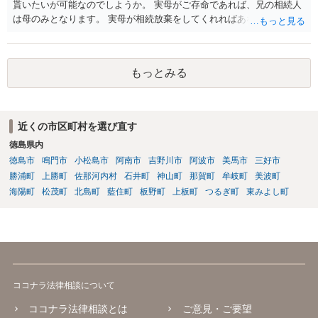
貰いたいが可能なのでしようか。 実母がご存命であれば、兄の相続人
は母のみとなります。 実母が相続放棄をしてくれればあなた方兄弟及
び実母の子が相続人となります。 実母に連絡を取って話してみるほか
ないと思います。
もっとみる
近くの市区町村を選び直す
徳島県内
徳島市
鳴門市
小松島市
阿南市
吉野川市
阿波市
美馬市
三好市
勝浦町
上勝町
佐那河内村
石井町
神山町
那賀町
牟岐町
美波町
海陽町
松茂町
北島町
藍住町
板野町
上板町
つるぎ町
東みよし町
ココナラ法律相談について
ココナラ法律相談とは
ご意見・ご要望