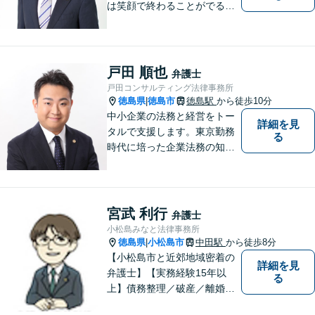
は笑顔で終わることがでるよ
うに取り組んで参ります。 じ
っくりとご相談者のお話しを
聴くことを第一と考えて、ご
相談にのっています。 まずは
戸田 順也
弁護士
ご相談ください。
戸田コンサルティング法律事務所
徳島県
徳島市
徳島駅
から徒歩10分
|
中小企業の法務と経営をトー
詳細を見
タルで支援します。東京勤務
る
時代に培った企業法務の知見
と中小企業診断士としての経
営の知見のシナジーで、徳島
の中小企業を中心に支援しま
す。
宮武 利行
弁護士
小松島みなと法律事務所
徳島県
小松島市
中田駅
から徒歩8分
|
【小松島市と近郊地域密着の
詳細を見
弁護士】【実務経験15年以
る
上】債務整理／破産／離婚／
相続／遺言／交通事故／刑事