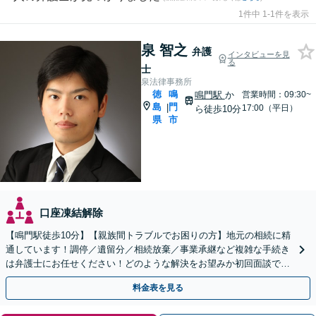
1件中 1-1件を表示
泉 智之
弁護
インタビューを見
る
士
泉法律事務所
徳
鳴
鳴門駅
か
営業時間：09:30~
島
門
|
17:00（平日）
ら徒歩10分
県
市
口座凍結解除
【鳴門駅徒歩10分】【親族間トラブルでお困りの方】地元の相続に精
通しています！調停／遺留分／相続放棄／事業承継など複雑な手続き
は弁護士にお任せください！どのような解決をお望みか初回面談でし
っかりヒアリング。遺言作成もお気軽にご相談ください。
料金表を見る