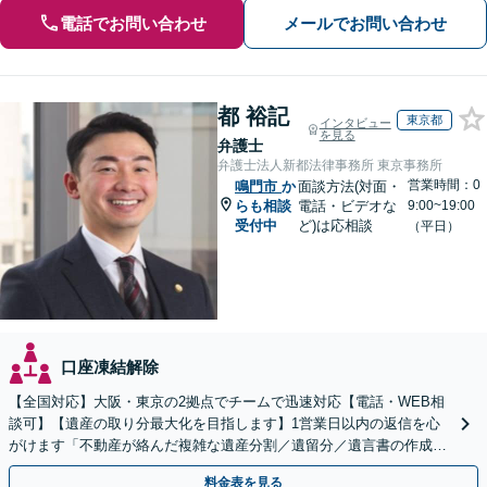
電話でお問い合わせ
メールでお問い合わせ
都 裕記
東京都
インタビュー
を見る
弁護士
弁護士法人新都法律事務所 東京事務所
営業時間：0
鳴門市
か
面談方法(対面・
らも相談
電話・ビデオな
9:00~19:00
受付中
ど)は応相談
（平日）
口座凍結解除
【全国対応】大阪・東京の2拠点でチームで迅速対応【電話・WEB相
談可】【遺産の取り分最大化を目指します】1営業日以内の返信を心
がけます「不動産が絡んだ複雑な遺産分割／遺留分／遺言書の作成・
執行／事業承継など、お任せください」【休日相談あり】
料金表を見る