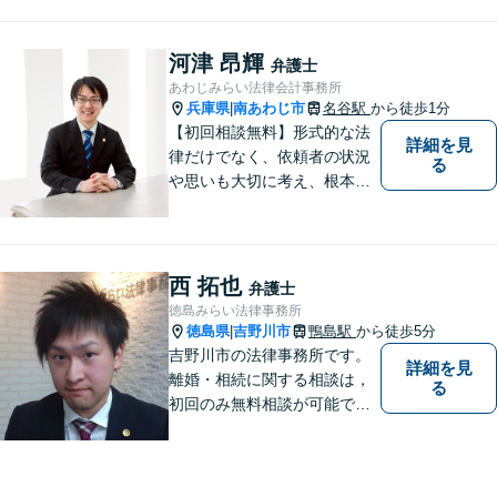
など幅広く対応。小松島市、
徳島市、阿南市、勝浦町など
幅広くご相談を受付中。実務
河津 昂輝
弁護士
経験15年以上の弁護士が誠
あわじみらい法律会計事務所
実、丁寧に対応致します。
兵庫県
南あわじ市
名谷駅
から徒歩1分
|
【無料相談あり】
【初回相談無料】形式的な法
詳細を見
律だけでなく、依頼者の状況
る
や思いも大切に考え、根本的
なトラブル解決を目指して全
力で取り組んでいます。 相談
者の立場に寄り添い、一人ひ
とりに合ったサポートを心が
西 拓也
弁護士
けています。【夜間・休日相
徳島みらい法律事務所
談可能】【オンライン出張相
徳島県
吉野川市
鴨島駅
から徒歩5分
|
談可】
吉野川市の法律事務所です。
詳細を見
離婚・相続に関する相談は，
る
初回のみ無料相談が可能です
（要予約，事務所にお越しい
ただける方のみ。電話相談不
可。）。