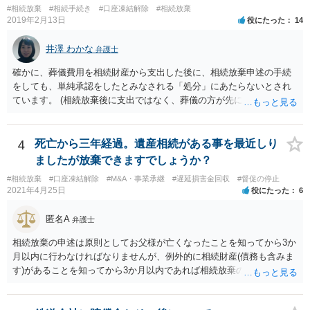
#相続放棄
#相続手続き
#口座凍結解除
#相続放棄
2019年2月13日
役にたった
14
井澤 わかな
弁護士
確かに、葬儀費用を相続財産から支出した後に、相続放棄申述の手続
をしても、単純承認をしたとみなされる「処分」にあたらないとされ
ています。 (相続放棄後に支出ではなく、葬儀の方が先に来るのが通常
だと思いますので、葬儀→葬儀費用を相続財産から支出→相続放棄申
述の手続ということだと思いますが) ただ、葬儀費用ならいくらでもよ
いということではなく、身分相応の、社会的儀式として当然認められ
4
死亡から三年経過。遺産相続がある事を最近しり
る程度の金額に留まると考えた方がよいです。 もし、相続人の皆さん
ましたが放棄できますでしょうか？
に葬儀費用を支出する経済力がなく、質素な葬儀を行った費用であれ
#相続放棄
#口座凍結解除
#M&A・事業承継
#遅延損害金回収
#督促の停止
ば相続財産から支出しても単純承認と認められない可能性が高いの
2021年4月25日
役にたった
6
で、相続放棄申述が受理される可能性も高いと思います。
匿名A
弁護士
相続放棄の申述は原則としてお父様が亡くなったことを知ってから3か
月以内に行わなければなりませんが、例外的に相続財産(債務も含みま
す)があることを知ってから3か月以内であれば相続放棄の申述が認め
られる可能性もありますので、通知が届いたのが3か月以内の話なので
したら、早急に家裁に行って相続放棄の申述をしたい旨告げて必要な