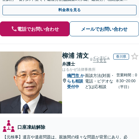
遺言書など幅広いご相談に対応【オンライン面談OK】
料金表を見る
電話でお問い合わせ
メールでお問い合わせ
柳浦 清文
香川県
インタビュ
ーを見る
弁護士
はるかぜ法律事務所
営業時間：0
鳴門市
か
面談方法(対面・
らも相談
電話・ビデオな
8:30~20:00
受付中
ど)は応相談
（平日）
口座凍結解除
【元検事】遺言や遺産問題は、親族間の様々な問題が背景にあり、必