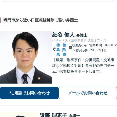
鳴門市から近い口座凍結解除に強い弁護士
細谷 健人
弁護士
ベリーベスト法律事務所 徳島オフィス
徳
徳
徳島駅
か
営業時間：09:30~2
島
島
|
1:00（平日）
ら徒歩5分
県
市
【離婚・刑事事件・労働問題・交通事
故など幅広く対応】各分野の専門チー
ムがお客様をサポートします。
電話でお問い合わせ
メールでお問い合わせ
遠藤 理恵子
弁護士