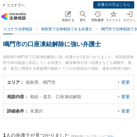
弁護士の方はこちら
ココナラへ
投稿する
探す
閲覧履歴
マイリスト
ログイン
ココナラ法律相談
徳島県で法律相談できる弁護士
鳴門市で法律相談で
鳴門市の口座凍結解除に強い弁護士
徳島県の鳴門市で口座凍結解除に強い弁護士が1名見つかりました。初回面談無
料や休日面談に対応している弁護士、解決事例を持つ弁護士なども掲載中。相
続・遺言に関係する家族間の相続トラブルや認知症の相続、遺産分割等の細か
な分野での絞り込み検索もでき便利です。特に泉法律事務所の泉 智之弁護士の
プロフィール情報や弁護士費用、強みなどが注目されています。『鳴門市で土
エリア
徳島県、鳴門市
変更
日や夜間に発生した口座凍結解除のトラブルを今すぐに弁護士に相談したい』
『口座凍結解除のトラブル解決の実績豊富な近くの弁護士を検索したい』『初
相談内容
相続・遺言、口座凍結解除
変更
回相談無料で口座凍結解除を法律相談できる鳴門市内の弁護士に相談予約した
い』などでお困りの相談者さんにおすすめです。
詳細条件
未選択
変更
1
人の弁護士が見つかりました
(検索結果について詳しくは
こちら
)