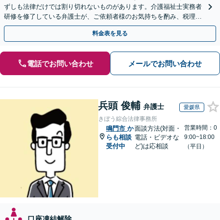
ずしも法律だけでは割り切れないものがあります。介護福祉士実務者
研修を修了している弁護士が、ご依頼者様のお気持ちを酌み、税理士
など他士業とも密接に連携しながら丁寧に対応いたします。
料金表を見る
電話でお問い合わせ
メールでお問い合わせ
兵頭 俊輔
弁護士
愛媛県
きぼう綜合法律事務所
営業時間：0
鳴門市
か
面談方法(対面・
らも相談
電話・ビデオな
9:00~18:00
受付中
ど)は応相談
（平日）
口座凍結解除