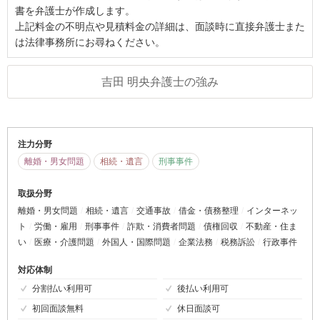
書を弁護士が作成します。
上記料金の不明点や見積料金の詳細は、面談時に直接弁護士また
は法律事務所にお尋ねください。
吉田 明央弁護士の強み
注力分野
離婚・男女問題
相続・遺言
刑事事件
取扱分野
離婚・男女問題
相続・遺言
交通事故
借金・債務整理
インターネッ
ト
労働・雇用
刑事事件
詐欺・消費者問題
債権回収
不動産・住ま
い
医療・介護問題
外国人・国際問題
企業法務
税務訴訟
行政事件
対応体制
分割払い利用可
後払い利用可
初回面談無料
休日面談可