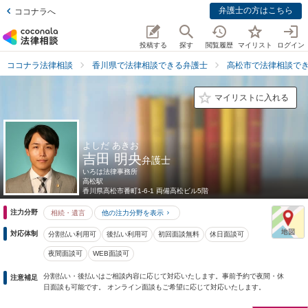
弁護士の方はこちら
ココナラへ
投稿する
探す
閲覧履歴
マイリスト
ログイン
ココナラ法律相談
香川県で法律相談できる弁護士
高松市で法律相談で
マイリストに入れる
よしだ あきお
吉田 明央
弁護士
いろは法律事務所
高松駅
香川県
高松市番町1-6-1 両備高松ビル5階
注力分野
相続・遺言
他の注力分野を表示
対応体制
分割払い利用可
後払い利用可
初回面談無料
休日面談可
夜間面談可
WEB面談可
分割払い・後払いはご相談内容に応じて対応いたします。事前予約で夜間・休
注意補足
日面談も可能です。 オンライン面談もご希望に応じて対応いたします。