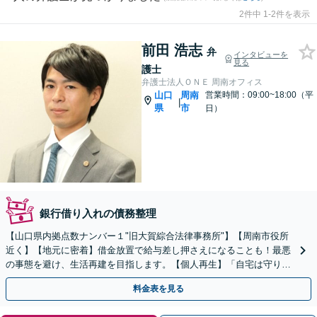
2件中 1-2件を表示
前田 浩志
弁
インタビューを
見る
護士
弁護士法人ＯＮＥ 周南オフィス
山口
周南
営業時間：09:00~18:00（平
|
県
市
日）
銀行借り入れの債務整理
【山口県内拠点数ナンバー１"旧大賀綜合法律事務所"】【周南市役所
近く】【地元に密着】借金放置で給与差し押さえになることも！最悪
の事態を避け、生活再建を目指します。【個人再生】「自宅は守りた
い」などご要望があればお気軽にお申し出ください。
料金表を見る