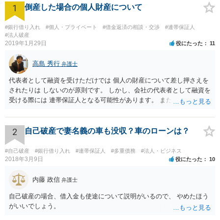
1
倒産した場合の個人財産について
#銀行借り入れ
#個人・プライベート
#借金返済の相談・交渉
#連帯保証人
#法人破産
2019年1月29日
役にたった
11
高島 秀行
弁護士
代表者として融資を受けただけでは 個人の財産について差し押さえを
されたりは しないのが原則です。 しかし、会社の代表者として融資を
受ける際には 連帯保証人となる可能性があります。 また、返済が厳し
いのに融資を受けた場合も 代表取締役として責任を追及される可能性
があります。 個人の財産について責任を免れたいのであれば 連帯保証
人にもならず、 返済計画が確実であると言える場合のみ 融資を受ける
2
自己破産で妻名義の車も没収？車のローンは？
ことにする他ないと思います。
#自己破産
#銀行借り入れ
#連帯保証人
#多重債務
#法人・ビジネス
2018年3月9日
役にたった
10
内藤 政信
弁護士
自己破産の場合、借入金も使途について説明がいるので、 やめたほう
がいいでしょう。