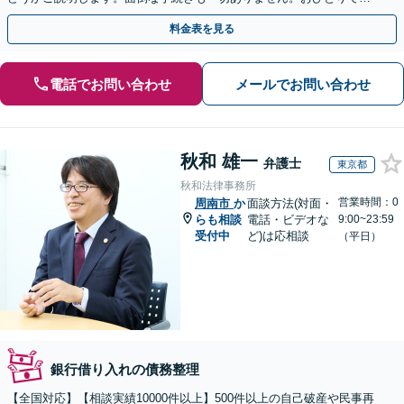
まず、お気軽にご相談ください。【電話相談可】
料金表を見る
電話でお問い合わせ
メールでお問い合わせ
秋和 雄一
弁護士
東京都
秋和法律事務所
営業時間：0
周南市
か
面談方法(対面・
らも相談
電話・ビデオな
9:00~23:59
受付中
ど)は応相談
（平日）
銀行借り入れの債務整理
【全国対応】【相談実績10000件以上】500件以上の自己破産や民事再