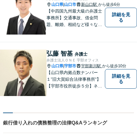
山口県
山口市
新山口駅
から徒歩6分
|
【中四国九州最大級の弁護士
詳細を見
事務所】交通事故、借金問
る
題、離婚、相続など様々な問
題について、「何度でも無
料」の相談を行っています！
まずはお気軽にご相談くださ
い！
弘藤 智基
弁護士
弁護士法人ＯＮＥ 宇部オフィス
山口県
宇部市
宇部新川駅
から徒歩10分
|
【山口県内拠点数ナンバー
詳細を見
１”旧大賀綜合法律事務所"】
る
【宇部市役所徒歩５分】ネッ
トワークを活かし、寄り添い
ながらサポートをいたしま
す。お困りの方はお気軽にご
相談ください。
銀行借り入れの債務整理の法律Q&Aランキング