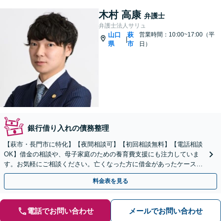
木村 高康
弁護士
弁護士法人サリュ
山口
萩
営業時間：10:00~17:00（平
|
県
市
日）
銀行借り入れの債務整理
【萩市・長門市に特化】【夜間相談可】【初回相談無料】【電話相談
OK】借金の相談や、母子家庭のための養育費支援にも注力していま
す。お気軽にご相談ください。亡くなった方に借金があったケースも
柔軟な解決を図ります。
料金表を見る
電話でお問い合わせ
メールでお問い合わせ