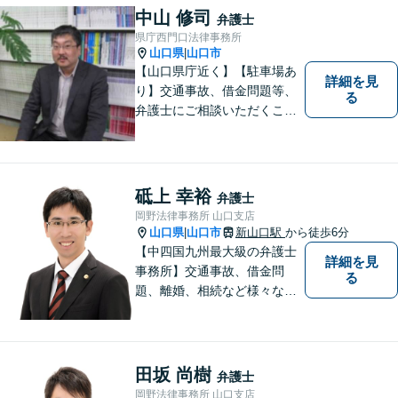
中山 修司
弁護士
県庁西門口法律事務所
山口県
山口市
|
【山口県庁近く】【駐車場あ
詳細を見
り】交通事故、借金問題等、
る
弁護士にご相談いただくこと
で解決の道筋が開ける可能性
が高まります。ぜひ一度ご相
談ください。専門知識を有す
る弁護士が、客観的視点から
砥上 幸裕
弁護士
事案を検討し、最適の解決方
岡野法律事務所 山口支店
法を探ります。
山口県
山口市
新山口駅
から徒歩6分
|
【中四国九州最大級の弁護士
詳細を見
事務所】交通事故、借金問
る
題、離婚、相続など様々な問
題について、「何度でも無
料」の相談を行っています！
まずはお気軽にご相談くださ
い！
田坂 尚樹
弁護士
岡野法律事務所 山口支店