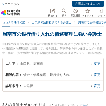
弁護士の方はこちら
ココナラへ
投稿する
探す
閲覧履歴
マイリスト
ログイン
ココナラ法律相談
山口県で法律相談できる弁護士
周南市で法律相談で
周南市の銀行借り入れの債務整理に強い弁護士
山口県の周南市で銀行借り入れの債務整理に強い弁護士が2名見つかりました。
休日面談やWEB面談に対応している弁護士、解決事例を持つ弁護士なども掲載
中。借金・債務整理に関係する消費者金融の債務整理やクレジット会社の債務
整理、リボ払いの債務整理等の細かな分野での絞り込み検索もでき便利です。
特に弁護士法人ＯＮＥ 周南オフィスの前田 浩志弁護士や弁護士法人広島メープ
エリア
山口県、周南市
変更
ル法律事務所 周南事務所の吉村 友和弁護士のプロフィール情報や弁護士費用、
強みなどが注目されています。『周南市で土日や夜間に発生した銀行借り入れ
相談内容
借金・債務整理、銀行借り入れ
変更
の債務整理のトラブルを今すぐに弁護士に相談したい』『銀行借り入れの債務
整理のトラブル解決の実績豊富な近くの弁護士を検索したい』『初回相談無料
で銀行借り入れの債務整理を法律相談できる周南市内の弁護士に相談予約した
詳細条件
未選択
変更
い』などでお困りの相談者さんにおすすめです。
2
人の弁護士が見つかりました
(検索結果について詳しくは
こちら
)