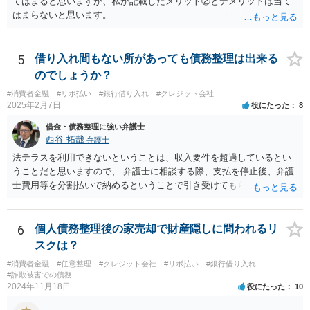
てはまると思いますが、私が記載したメリット②とデメリットは当て
はまらないと思います。
5
借り入れ間もない所があっても債務整理は出来る
のでしょうか？
#消費者金融
#リボ払い
#銀行借り入れ
#クレジット会社
2025年2月7日
役にたった
8
借金・債務整理に強い弁護士
西谷 拓哉
弁護士
法テラスを利用できないということは、収入要件を超過しているとい
うことだと思いますので、 弁護士に相談する際、支払を停止後、弁護
士費用等を分割払いで納めるということで引き受けてもらえないか確
認するとよいでしょう。 「借り入れ出来る限界」までの生活というの
は、負債が拡大するだけになるのでお勧めできませんが あとは、相談
者様のご判断になると思いますので、私からのアドバイスは一旦これ
6
個人債務整理後の家売却で財産隠しに問われるリ
で終わりとさせていただきます。
スクは？
#消費者金融
#任意整理
#クレジット会社
#リボ払い
#銀行借り入れ
#詐欺被害での債務
2024年11月18日
役にたった
10