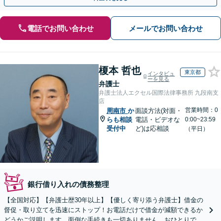
電話でお問い合わせ
メールでお問い合わせ
榎本 哲也
東京都
インタビュ
ーを見る
弁護士
弁護士法人エクセル国際法律事務所 九段南支
店
営業時間：0
周南市
か
面談方法(対面・
らも相談
電話・ビデオな
0:00~23:59
受付中
ど)は応相談
（平日）
銀行借り入れの債務整理
【全国対応】【弁護士歴30年以上】【優しく寄り添う弁護士】借金の
督促・取り立てを迅速にストップ！お電話だけで借金が減額できるか
どうかご説明します。面倒な手続きも一切ありません。おひとりで悩