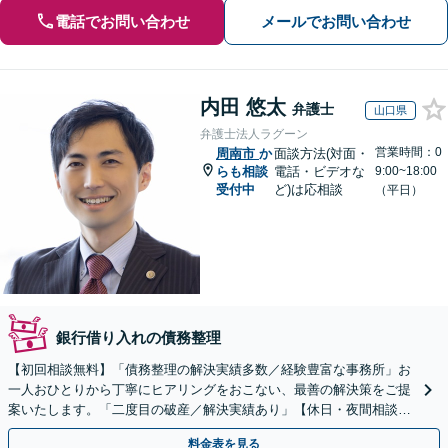
電話でお問い合わせ
メールでお問い合わせ
内田 悠太
弁護士
山口県
弁護士法人ラグーン
営業時間：0
周南市
か
面談方法(対面・
らも相談
電話・ビデオな
9:00~18:00
受付中
ど)は応相談
（平日）
銀行借り入れの債務整理
【初回相談無料】「債務整理の解決実績多数／経験豊富な事務所」お
一人おひとりから丁寧にヒアリングをおこない、最善の解決策をご提
案いたします。「二度目の破産／解決実績あり」【休日・夜間相談
可】
料金表を見る