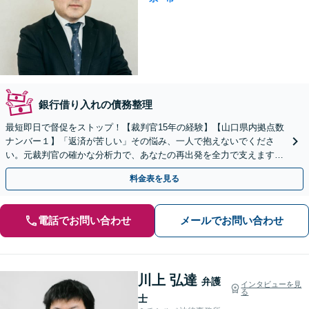
銀行借り入れの債務整理
最短即日で督促をストップ！【裁判官15年の経験】【山口県内拠点数
ナンバー１】「返済が苦しい」その悩み、一人で抱えないでくださ
い。元裁判官の確かな分析力で、あなたの再出発を全力で支えます｜
自己破産・任意整理・時効のご相談にも対応
料金表を見る
電話でお問い合わせ
メールでお問い合わせ
川上 弘達
弁護
インタビューを見
る
士