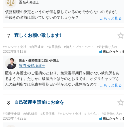
匿名A
弁護士
債務整理の決定というのが何を指しているのか分からないのですが、
手続きの名前は聞いていないのでしょうか？
7
宜しくお願い致します!
#クレジット会社
#自己破産
#多重債務
#個人・プライベート
#銀行借り入れ
2022年8月12日
役にたった
5
借金・債務整理に強い弁護士
濵門 俊也
弁護士
匿名Ａ弁護士のご指摘のとおり、免責審尋期日を開かない裁判所もあ
るようです。たしかに破産法上はそのとおりです。オグリキャップさ
んの裁判所では免責審尋期日が開かれない裁判所なのでしょう。東京
（本庁）基準で回答していました。申し訳ございません。
8
自己破産申請前にお金を
#消費者金融
#自己破産
#多重債務
#クレジット会社
#リボ払い
#銀行借り入れ
2026年7月22日
役にたった
8