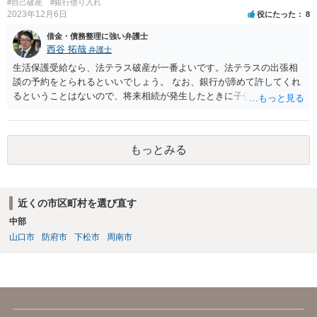
#自己破産
#銀行借り入れ
2023年12月6日
役にたった
8
借金・債務整理に強い弁護士
西谷 拓哉
弁護士
生活保護受給なら、法テラス破産が一番よいです。法テラスの出張相
談の予約をとられるといいでしょう。 なお、銀行が諦めて許してくれ
るということはないので、将来相続が発生したときに子供が負債を相
続する可能性があります。もちろん、子供がその時相続放棄という手
段をとることもありますが、今の世代のうちに借金は処理することが
望ましいです。
もっとみる
近くの市区町村を選び直す
中部
山口市
防府市
下松市
周南市