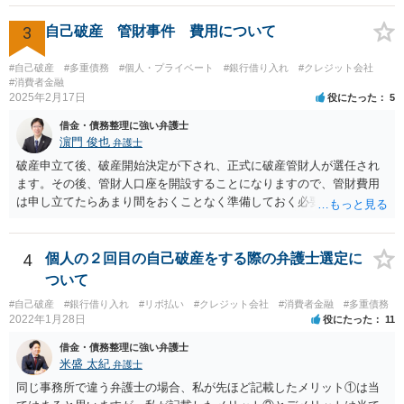
3
自己破産 管財事件 費用について
#自己破産
#多重債務
#個人・プライベート
#銀行借り入れ
#クレジット会社
#消費者金融
2025年2月17日
役にたった
5
借金・債務整理に強い弁護士
濵門 俊也
弁護士
破産申立て後、破産開始決定が下され、正式に破産管財人が選任され
ます。その後、管財人口座を開設することになりますので、管財費用
は申し立てたらあまり間をおくことなく準備しておく必要がありま
す。
4
個人の２回目の自己破産をする際の弁護士選定に
ついて
#自己破産
#銀行借り入れ
#リボ払い
#クレジット会社
#消費者金融
#多重債務
2022年1月28日
役にたった
11
借金・債務整理に強い弁護士
米盛 太紀
弁護士
同じ事務所で違う弁護士の場合、私が先ほど記載したメリット①は当