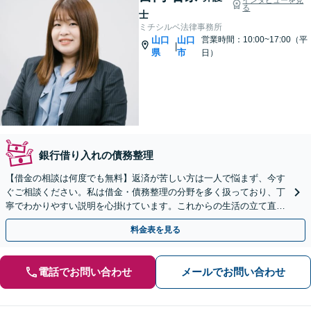
る
士
ミチシルベ法律事務所
山口
山口
営業時間：10:00~17:00（平
|
県
市
日）
銀行借り入れの債務整理
【借金の相談は何度でも無料】返済が苦しい方は一人で悩まず、今す
ぐご相談ください。私は借金・債務整理の分野を多く扱っており、丁
寧でわかりやすい説明を心掛けています。これからの生活の立て直し
を全力で支えます【山口駅徒歩13分】【駐車場完備】
料金表を見る
電話でお問い合わせ
メールでお問い合わせ