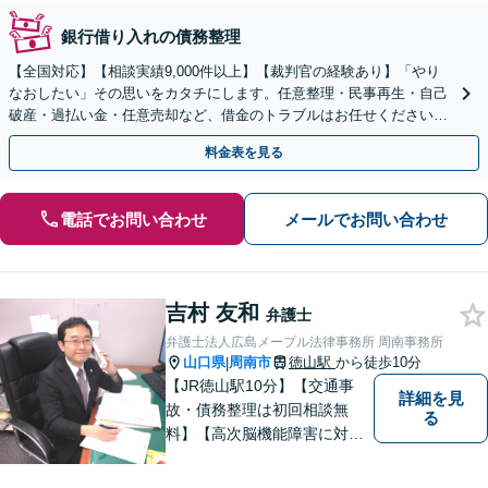
銀行借り入れの債務整理
【全国対応】【相談実績9,000件以上】【裁判官の経験あり】「やり
なおしたい」その思いをカタチにします。任意整理・民事再生・自己
破産・過払い金・任意売却など、借金のトラブルはお任せください。
【初回相談無料】【全国対応可能】
料金表を見る
電話でお問い合わせ
メールでお問い合わせ
吉村 友和
弁護士
弁護士法人広島メープル法律事務所 周南事務所
山口県
周南市
徳山駅
から徒歩10分
|
【JR徳山駅10分】【交通事
詳細を見
故・債務整理は初回相談無
る
料】【高次脳機能障害に対応
可】依頼者の希望や気持ちを
真摯に受け止め、粘り強く対