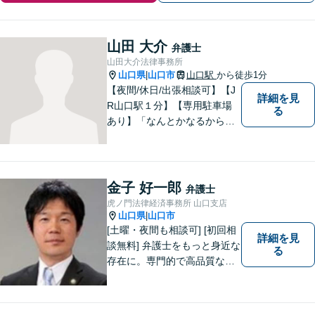
山田 大介
弁護士
山田大介法律事務所
山口県
山口市
山口駅
から徒歩1分
|
【夜間/休日/出張相談可】【J
詳細を見
R山口駅１分】【専用駐車場
る
あり】「なんとかなるから大
丈夫」ではなく、まずはその
お悩みをお聞かせください。
個人・法人問わず、お困りの
方はお気軽にご相談くださ
金子 好一郎
弁護士
い。
虎ノ門法律経済事務所 山口支店
山口県
山口市
|
[土曜・夜間も相談可] [初回相
詳細を見
談無料] 弁護士をもっと身近な
る
存在に。専門的で高品質なリ
ーガルサービスを提供しま
す。