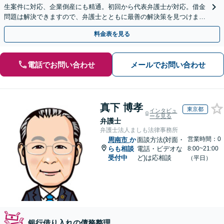
生案件に対応、企業倒産にも精通。初回から代表弁護士が対応。借金
問題は解決できますので、弁護士とともに最善の解決策を見つけまし
ょう【初回相談無料】【法テラス利用可】
料金表を見る
電話でお問い合わせ
メールでお問い合わせ
真下 博孝
東京都
インタビュ
ーを見る
弁護士
弁護士法人ましも法律事務所
営業時間：0
周南市
か
面談方法(対面・
らも相談
電話・ビデオな
8:00~21:00
受付中
ど)は応相談
（平日）
銀行借り入れの債務整理