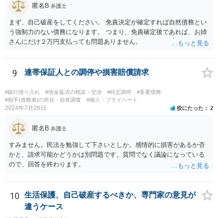
匿名B
弁護士
まず、自己破産をしてください。 免責決定が確定すれば自然債務とい
う強制力のない債務になります。 つまり、免責確定後であれば、お姉
さんにだけ２万円支払っても問題ありません。
9
連帯保証人との調停や損害賠償請求
#銀行借り入れ
#借金返済の相談・交渉
#特定調停
#多重債務
#相手(債務者)の所在・財産調査
#個人・プライベート
2024年7月26日
役にたった
2
匿名B
弁護士
すみません。民法を勉強して下さいとしか。感情的に損害があるか否
かと、請求可能かどうかは別問題です。質問でなく議論になっている
ので、回答を終わります。
10
生活保護、自己破産するべきか、専門家の意見が
違うケース