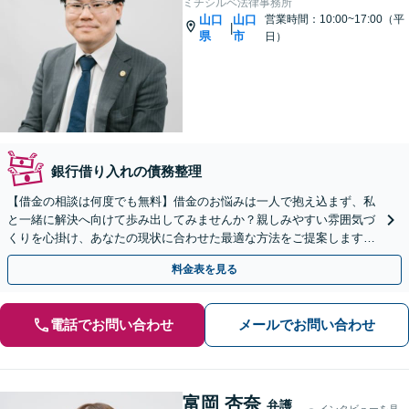
ミチシルベ法律事務所
山口
山口
営業時間：10:00~17:00（平
|
県
市
日）
銀行借り入れの債務整理
【借金の相談は何度でも無料】借金のお悩みは一人で抱え込まず、私
と一緒に解決へ向けて歩み出してみませんか？親しみやすい雰囲気づ
くりを心掛け、あなたの現状に合わせた最適な方法をご提案します。
【山口駅徒歩13分】【駐車場完備】
料金表を見る
電話でお問い合わせ
メールでお問い合わせ
富岡 杏奈
弁護
インタビューを見