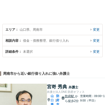
応。「人生・企業運営のパー
トナー」として、お客さまに
寄り添いますので、お気軽に
ご相談ください。
エリア
山口県、周南市
変更
相談内容
借金・債務整理、銀行借り入れ
変更
詳細条件
未選択
変更
周南市から近い銀行借り入れに強い弁護士
宮嵜 秀典
弁護士
弁護士法人ONE 防府オフィス
山
防
防府駅
か
営業時間：09:00~1
口
府
|
9:00（平日）
ら徒歩2分
県
市