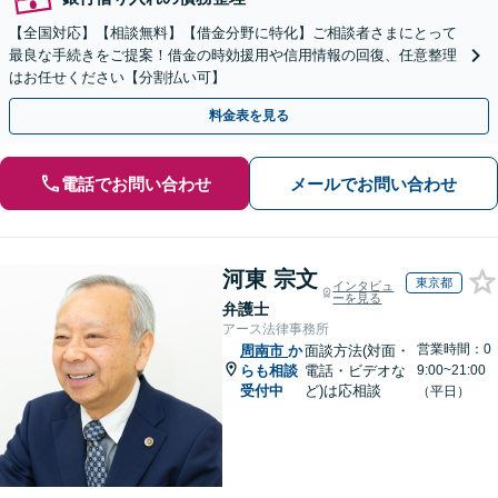
【全国対応】【相談無料】【借金分野に特化】ご相談者さまにとって
最良な手続きをご提案！借金の時効援用や信用情報の回復、任意整理
はお任せください【分割払い可】
料金表を見る
電話でお問い合わせ
メールでお問い合わせ
河東 宗文
東京都
インタビュ
ーを見る
弁護士
アース法律事務所
営業時間：0
周南市
か
面談方法(対面・
らも相談
電話・ビデオな
9:00~21:00
受付中
ど)は応相談
（平日）