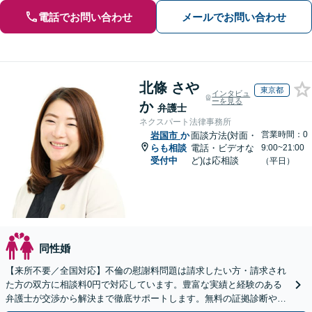
電話でお問い合わせ
メールでお問い合わせ
北條 さや
東京都
インタビュ
ーを見る
か
弁護士
ネクスパート法律事務所
営業時間：0
岩国市
か
面談方法(対面・
らも相談
電話・ビデオな
9:00~21:00
受付中
ど)は応相談
（平日）
同性婚
【来所不要／全国対応】不倫の慰謝料問題は請求したい方・請求され
た方の双方に相談料0円で対応しています。豊富な実績と経験のある
弁護士が交渉から解決まで徹底サポートします。無料の証拠診断や着