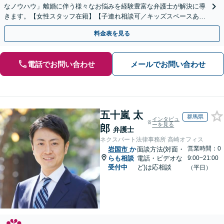
なノウハウ」離婚に伴う様々なお悩みを経験豊富な弁護士が解決に導
きます。【女性スタッフ在籍】【子連れ相談可／キッズスペースあ
り】【休日・夜間相談可】
料金表を見る
電話でお問い合わせ
メールでお問い合わせ
五十嵐 太
群馬県
インタビュ
ーを見る
郎
弁護士
ネクスパート法律事務所 高崎オフィス
営業時間：0
岩国市
か
面談方法(対面・
らも相談
電話・ビデオな
9:00~21:00
受付中
ど)は応相談
（平日）