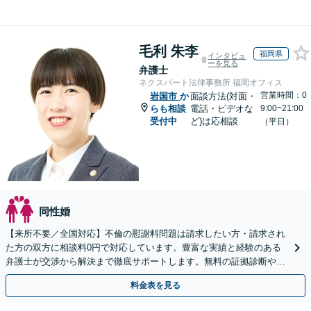
毛利 朱李
福岡県
インタビュ
ーを見る
弁護士
ネクスパート法律事務所 福岡オフィス
営業時間：0
岩国市
か
面談方法(対面・
らも相談
電話・ビデオな
9:00~21:00
受付中
ど)は応相談
（平日）
同性婚
【来所不要／全国対応】不倫の慰謝料問題は請求したい方・請求され
た方の双方に相談料0円で対応しています。豊富な実績と経験のある
弁護士が交渉から解決まで徹底サポートします。無料の証拠診断や着
手金の返還保証もありますので安心してご相談ください。
料金表を見る