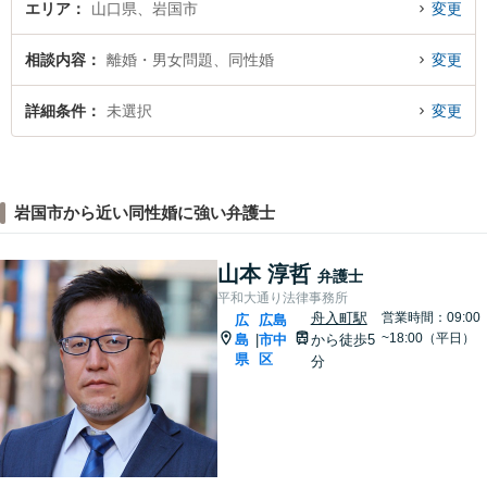
エリア
山口県、岩国市
変更
相談内容
離婚・男女問題、同性婚
変更
詳細条件
未選択
変更
岩国市から近い同性婚に強い弁護士
山本 淳哲
弁護士
平和大通り法律事務所
舟入町駅
営業時間：09:00
広
広島
~18:00（平日）
島
市中
から徒歩5
|
県
区
分