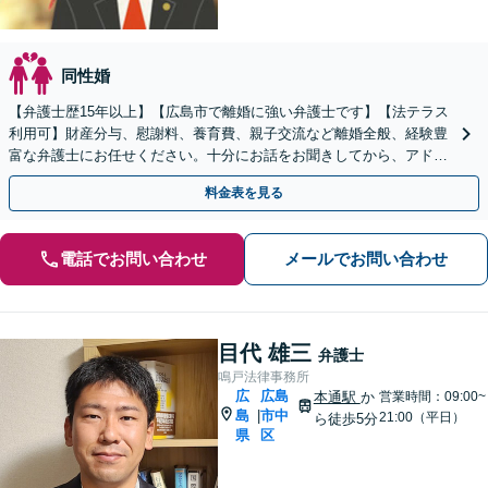
同性婚
【弁護士歴15年以上】【広島市で離婚に強い弁護士です】【法テラス
利用可】財産分与、慰謝料、養育費、親子交流など離婚全般、経験豊
富な弁護士にお任せください。十分にお話をお聞きしてから、アドバ
イスいたします。【弁護士直通電話】【子連れ相談可】
料金表を見る
電話でお問い合わせ
メールでお問い合わせ
目代 雄三
弁護士
鳴戸法律事務所
広
広島
本通駅
か
営業時間：09:00~
島
市中
|
21:00（平日）
ら徒歩5分
県
区