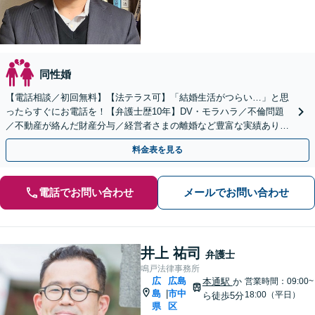
同性婚
【電話相談／初回無料】【法テラス可】「結婚生活がつらい…」と思
ったらすぐにお電話を！【弁護士歴10年】DV・モラハラ／不倫問題
／不動産が絡んだ財産分与／経営者さまの離婚など豊富な実績あり
【本通駅5分】【ビデオ面談可】
料金表を見る
電話でお問い合わせ
メールでお問い合わせ
井上 祐司
弁護士
鳴戸法律事務所
広
広島
本通駅
か
営業時間：09:00~
島
市中
|
18:00（平日）
ら徒歩5分
県
区