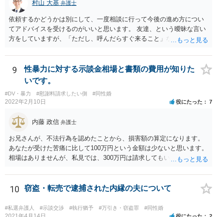
村山 大基
弁護士
依頼するかどうかは別にして、一度相談に行って今後の進め方につい
てアドバイスを受けるのがいいと思います。 友達、という曖昧な言い
方をしていますが、「ただし、呼んだらすぐ来ること」などと条件を
つけているあたり、 今後も何かしら行ってきそうなので、おっしゃる
通り関わりを断つ方向がいいと思います。
9
性暴力に対する示談金相場と書類の費用が知りた
いです。
#DV・暴力
#慰謝料請求したい側
#同性婚
2022年2月10日
役にたった
7
内藤 政信
弁護士
お兄さんが、不法行為を認めたことから、損害額の算定になります。
あなたが受けた苦痛に比して100万円という金額は少ないと思います。
相場はありませんが、私見では、300万円は請求してもいいですね。
しかし、支払い能力の問題もあるので、支払うと言う気持ちが、なく
なるような条件では困るでしょう。 支払いの効果を高めるために、弁
護士を立ち合い人にするといいで しょう。 したがって、金額も含め
10
窃盗・転売で逮捕された内縁の夫について
て、条件については弁護士と話をするといい でしょう。 書面はどちら
が作っても構いません。 書類を作るには、少なくも、５５０００円
#私選弁護人
#示談交渉
#執行猶予
#万引き・窃盗罪
#同性婚
は、かかるでしょう。
2021年4月14日
役にたった
2