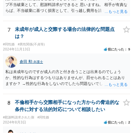
プ不当破棄として、慰謝料請求ができると 思いますね。 相手が有責な
らば、不当破棄に基づく損害として、引っ越し費用を請 求できるよう
に思います。
7
未成年が成人と交際する場合の法律的な問題点
は？
#同性婚
#異性関係(不貞等)
2024年11月13日
役にたった
9
倉田 勲
弁護士
私は未成年なのですが成人の方と付き合うことは出来るのでしょう
か、性的な行為はするつもりはありませんが、罰せられることはあり
ますか？ →性的な行為をしないのでしたら問題ないでしょう
8
不倫相手から交際相手になった方からの脅迫的な
条件に対する法的対応について相談したい
#慰謝料請求された側
#同性婚
2024年8月3日
役にたった
2