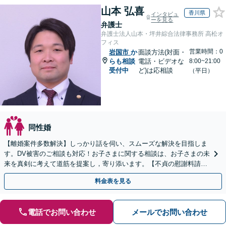
山本 弘喜
香川県
インタビュ
ーを見る
弁護士
弁護士法人山本・坪井綜合法律事務所 高松オ
フィス
営業時間：0
岩国市
か
面談方法(対面・
らも相談
電話・ビデオな
8:00~21:00
受付中
ど)は応相談
（平日）
同性婚
【離婚案件多数解決】しっかり話を伺い、スムーズな解決を目指しま
す。DV被害のご相談も対応！お子さまに関する相談は、お子さまの未
来を真剣に考えて道筋を提案し，寄り添います。【不貞の慰謝料請
求】相手の動きを予測しながら最善の解決を模索します。
料金表を見る
電話でお問い合わせ
メールでお問い合わせ