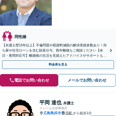
同性婚
【弁護士歴15年以上】不倫問題や慰謝料減額の解決実績多数あり！持
ち家や住宅ローンを含む財産分与、熟年離婚もご相談ください【休
日・夜間対応可】離婚後の生活を見据えたアドバイスやサポートも
【完全個室】【子連れ相談可】【本通駅5分】
料金表を見る
電話でお問い合わせ
メールでお問い合わせ
平岡 達也
弁護士
クレール法律事務所
広島県
呉市
呉駅
から徒歩1分
|