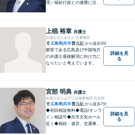
理／福祉行政との連携に注力
する弁護士。東広島市と呉市
で弁護業務を行う弁護士。3つ
の拠点ネットワークを活か
し、高度な問題にも対応いた
上椙 裕章
弁護士
します。まずはご相談を！
弁護士法人あすか 呉事務所
広島県
呉市
呉駅
から徒歩3分
|
郷里である広島及び中国地方
詳細を見
の弁護士過疎解消に向け力に
る
なりたいと考えています。
宮部 明典
弁護士
弁護士法人山下江法律事務所 呉支部
広島県
呉市
呉駅
から徒歩7分
|
◆初回相談無料◆電話/オンラ
詳細を見
イン相談可◆呉市文化ホール
る
近く◆相続・遺言、交通事
故、離婚・不貞慰謝料請求、B