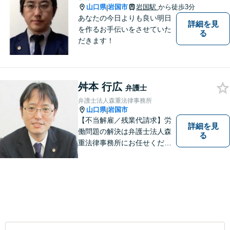
山口県
岩国市
岩国駅
から徒歩3分
|
あなたの今日よりも良い明日
詳細を見
を作るお手伝いをさせていた
る
だきます！
舛本 行広
弁護士
弁護士法人森重法律事務所
山口県
岩国市
|
【不当解雇／残業代請求】労
詳細を見
働問題の解決は弁護士法人森
る
重法律事務所にお任せくださ
い