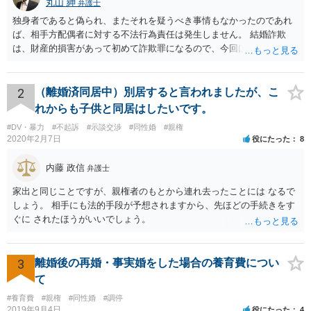
丸山 紳
弁護士
独身者であると偽られ、またそれを疑うべき事情もなかったのであれ
ば、相手方配偶者に対する不法行為責任は発生しません。 結婚詐欺
は、財産的損害があって初めて詐欺罪になるので、今回は該当しませ
ん。 貞操権侵害は、既婚者であることを偽られていて、その上既婚者
であることを知っていれば交際しなかったといえる場合に、慰謝料請
求が可能です。 LINEなどで、結婚を当然の前提にした関係だったこと
2
（離婚済同居中）別居すると言われましたが、こ
を立証できる場合は、請求は可能と考えます。
れからも子供と同居はしたいです。
#DV・暴力
#不起訴
#示談交渉
#同性婚
#親権
2020年2月7日
役にたった
8
内藤 政信
弁護士
家出と同じことですが、親権者のもとから連れ去ったことには なるで
しょう。 相手にも法的手段が予想されますから、先ほどの手続きをす
ぐに されたほうがいいでしょう。
3
離婚後の再婚・事実婚をした場合の養育費につい
て
#養育費
#親権
#同性婚
#調停
2019年9月4日
役にたった
4