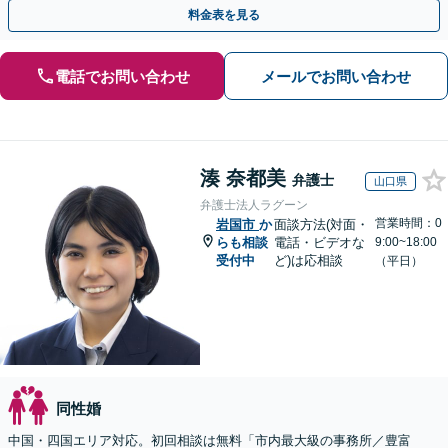
手金の返還保証もありますので安心してご相談ください。
料金表を見る
電話でお問い合わせ
メールでお問い合わせ
湊 奈都美
弁護士
山口県
弁護士法人ラグーン
営業時間：0
岩国市
か
面談方法(対面・
らも相談
電話・ビデオな
9:00~18:00
受付中
ど)は応相談
（平日）
同性婚
中国・四国エリア対応。初回相談は無料「市内最大級の事務所／豊富