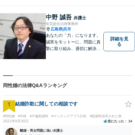
型肝炎訴訟、債権回収、企業
法務、顧問弁護士、刑事弁護
など。話しにくいことも安心
中野 誠吾
弁護士
してご相談ください。あなた
安芸総合法律事務所
の気持ちに寄り添い、丁寧に
広島県
呉市
|
お応えします。
あなたの「力」になります。
詳細を見
誠実をモットーに、問題に真
る
摯に取り組み、適切に解決で
きるよう尽力いたします。ま
た、依頼者の方が気軽に相談
でき、来所後は心の負担が軽
くなるような事務所作りを心
がけています。一人で悩ま
同性婚の法律Q&Aランキング
ず、お気軽にご相談下さい。
1
結婚詐欺に関しての相談です
#同性婚
#中絶
#不倫慰謝料
#マッチングアプリ詐欺
#慰謝料請求された側
2021年9月30日
役にたった
14
離婚・男女問題に強い弁護士