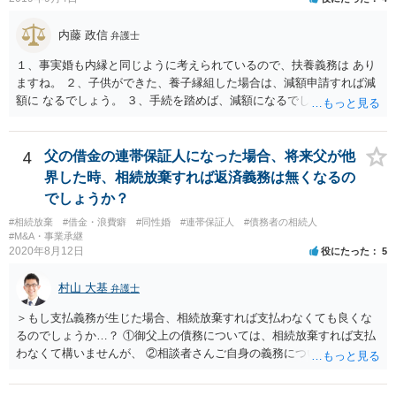
内藤 政信
弁護士
１、事実婚も内縁と同じように考えられているので、扶養義務は あり
ますね。 ２、子供ができた、養子縁組した場合は、減額申請すれば減
額に なるでしょう。 ３、手続を踏めば、減額になるでしょう。 ４、
それだけでは、減額はされないでしょう。 ５、養育費に影響はないで
しょう。 いろいろ議論のあるところですが、実務は上記のような運用
でしょう。
4
父の借金の連帯保証人になった場合、将来父が他
界した時、相続放棄すれば返済義務は無くなるの
でしょうか？
#相続放棄
#借金・浪費癖
#同性婚
#連帯保証人
#債務者の相続人
#M&A・事業承継
2020年8月12日
役にたった
5
村山 大基
弁護士
＞もし支払義務が生じた場合、相続放棄すれば支払わなくても良くな
るのでしょうか…？ ①御父上の債務については、相続放棄すれば支払
わなくて構いませんが、 ②相談者さんご自身の義務については、契約
書そのもの（サインした推定相続人はどんな義務を負うのか）を見て
いないので何とも言えません。 そもそも、何の義務も負わないなら、