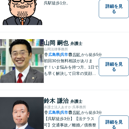
呉駅徒歩1分。
詳細を見
る
山岡 嗣也
弁護士
山岡法律事務所
広島県
呉市
呉駅
から徒歩5分
|
初回30分無料相談がありま
詳細を見
す！いま悩みを持つ方、1日で
る
も早く解決して日常の笑顔を
取り戻しましょう！離婚問
題、交通事故、借金債務整
理、相続などに注力しつつ、
個人様・法人様の問題に幅広
鈴木 謙治
弁護士
く対応しています。
弁護士法人あすか 呉事務所
広島県
呉市
呉駅
から徒歩3分
|
【呉駅徒歩3分】【法テラス
詳細を見
可】交通事故／離婚／債務整
る