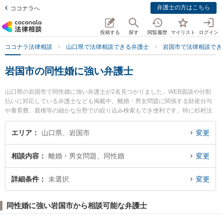
弁護士の方はこちら
ココナラへ
投稿する
探す
閲覧履歴
マイリスト
ログイン
ココナラ法律相談
山口県で法律相談できる弁護士
岩国市で法律相談で
岩国市の同性婚に強い弁護士
山口県の岩国市で同性婚に強い弁護士が2名見つかりました。WEB面談や分割
払いに対応している弁護士なども掲載中。離婚・男女問題に関係する財産分与
や養育費、親権等の細かな分野での絞り込み検索もでき便利です。特に杉村法
律事務所の杉村 憲昭弁護士や弁護士法人森重法律事務所の舛本 行広弁護士のプ
ロフィール情報や弁護士費用、強みなどが注目されています。『岩国市で土日
エリア
山口県、岩国市
変更
や夜間に発生した同性婚のトラブルを今すぐに弁護士に相談したい』『同性婚
のトラブル解決の実績豊富な近くの弁護士を検索したい』『初回相談無料で同
相談内容
離婚・男女問題、同性婚
変更
性婚を法律相談できる岩国市内の弁護士に相談予約したい』などでお困りの相
談者さんにおすすめです。
詳細条件
未選択
変更
同性婚に強い岩国市から相談可能な弁護士