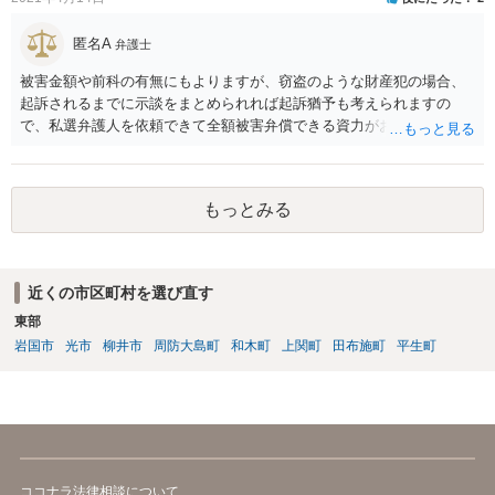
匿名A
弁護士
被害金額や前科の有無にもよりますが、窃盗のような財産犯の場合、
起訴されるまでに示談をまとめられれば起訴猶予も考えられますの
で、私選弁護人を依頼できて全額被害弁償できる資力がお有りなので
あれば、信頼できそうな弁護士を探して一度相談されることをおすす
めいたします。起訴されてしまうと前科はついてしまう可能性が極め
て高いので、被害金額はさほど大きくなく初犯で起訴猶予の可能性が
もっとみる
あり得る事案なのであれば、起訴までの弁護活動が極めて重要です。
もちろん国選弁護人であってもできるかぎり最善を尽くす弁護士が大
多数だとは思いますが、特に被害件数が多いようなケースですと、一
般論としては私選弁護人に頼んだ方がどうしても使える時間が多くな
近くの市区町村を選び直す
り、示談をまとめられる可能性が高くなる傾向は否定できないように
東部
思われます。
岩国市
光市
柳井市
周防大島町
和木町
上関町
田布施町
平生町
ココナラ法律相談について