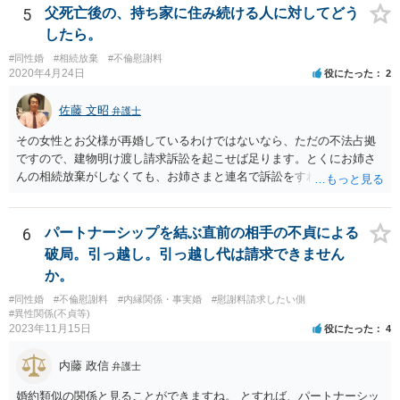
印鑑証明まで用意して推定相続人にサインさせる意味もないような気
5
父死亡後の、持ち家に住み続ける人に対してどう
がします。 もし何らかの義務を相続放棄しても負う内容だと困ります
したら。
ので、契約書の文面を持って、弁護士に相談に行かれることをお勧め
#同性婚
#相続放棄
#不倫慰謝料
します。
2020年4月24日
役にたった
2
佐藤 文昭
弁護士
その女性とお父様が再婚しているわけではないなら、ただの不法占拠
ですので、建物明け渡し請求訴訟を起こせば足ります。とくにお姉さ
んの相続放棄がしなくても、お姉さまと連名で訴訟をすればいいだけ
のことです。
6
パートナーシップを結ぶ直前の相手の不貞による
破局。引っ越し。引っ越し代は請求できません
か。
#同性婚
#不倫慰謝料
#内縁関係・事実婚
#慰謝料請求したい側
#異性関係(不貞等)
2023年11月15日
役にたった
4
内藤 政信
弁護士
婚約類似の関係と見ることができますね。 とすれば、パートナーシッ