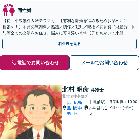
同性婚
【初回相談無料＆法テラス可】【有利な離婚を進めるためお早めにご
相談を！】不貞の慰謝料／協議／調停／裁判／親権／養育費／財産分
与等全ての交渉をお任せ。悩みに寄り添います【子どもがいて来所が
難しい▶︎WEB面談も可】【舟入町駅5分／分割払い可】
料金表を見る
電話でお問い合わせ
メールでお問い合わせ
北村 明彦
弁護士
北村法律事務所
中電前駅
営業時間：10:00
広
広島
~19:00（平日）
島
市中
から徒歩1
|
県
区
分