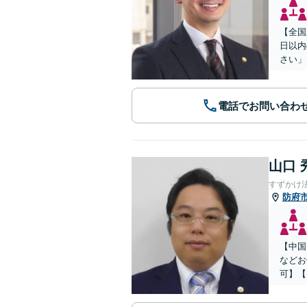
【全国
日以内
さい」
電話でお問い合わ
山口 
すずかけ
防府
【中国
などお
可】【