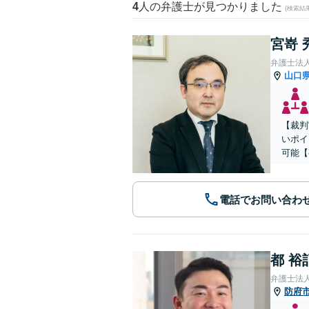
4
人の弁護士が見つかりました
(検索結
宮嵜 
弁護士法人
山口
【裁判
いポイ
可能【
電話でお問い合わ
都 裕
弁護士法
防府