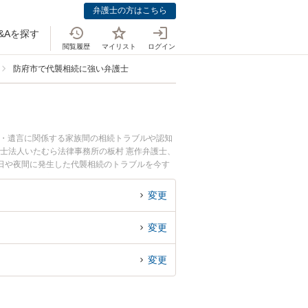
弁護士の方はこちら
&Aを探す
閲覧履歴
マイリスト
ログイン
防府市で代襲相続に強い弁護士
続・遺言に関係する家族間の相続トラブルや認知
護士法人いたむら法律事務所の板村 憲作弁護士、
日や夜間に発生した代襲相続のトラブルを今す
相談できる防府市内の弁護士に相談予約したい』
変更
変更
変更