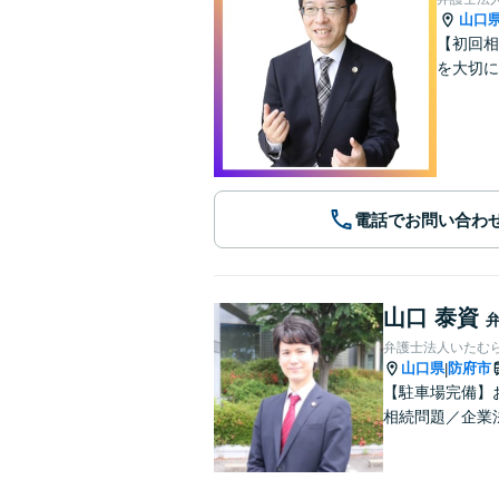
山口
【初回相
を大切に
電話でお問い合わ
山口 泰資
弁護士法人いたむ
山口県
防府市
|
【駐車場完備】
相続問題／企業