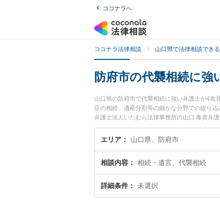
ココナラへ
ココナラ法律相談
山口県で法律相談できる
防府市の代襲相続に強
山口県の防府市で代襲相続に強い弁護士が4名
症の相続、遺産分割等の細かな分野での絞り込み
弁護士法人いたむら法律事務所の山口 泰資弁
ぐに弁護士に相談したい』『代襲相続のトラブ
などでお困りの相談者さんにおすすめです。
エリア
山口県、防府市
相談内容
相続・遺言、代襲相続
詳細条件
未選択