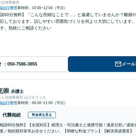
ベ法律事務所
県
山口市
営業時間：10:00~12:00（平日）
|
談60分無料】「こんな些細なことで…」と遠慮していませんか？離婚
応しております。話しやすい雰囲気づくりを何より大切にしています。
す。気軽にご相談ください
せ
メール
充崇
弁護士
スト法律事務所 山口オフィス
県
山口市
営業時間：09:30~21:00（平日）
|
代襲相続
料金表を見る
相談60分無料】【全国対応】税理士・司法書士と連携可能！遺産分割／遺留
査／相続税対策等お任せください。【明瞭な料金プラン】【解決実績豊富】