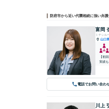
防府市から近い代襲相続に強い弁護
富岡 
ミチシル
山口
【初回
実績も
電話でお問い合わ
川上 