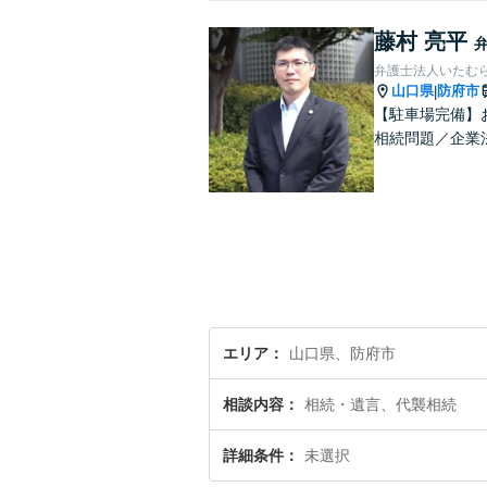
藤村 亮平
弁護士法人いたむ
山口県
防府市
|
【駐車場完備】
相続問題／企業
エリア
山口県、防府市
相談内容
相続・遺言、代襲相続
詳細条件
未選択