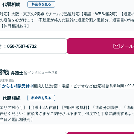
代襲相続
料金表を見る
対応】大阪・東京の2拠点でチームで迅速対応【電話・WEB相談可】【遺産
の返信を心がけます「不動産が絡んだ複雑な遺産分割／遺留分／遺言書の作
【休日相談あり】
せ
メール
秀哉
弁護士
インタビューを見る
法律事務所
市
からも相談受付中
面談方法(対面・電話・ビデオなど)は応相談
営業時間：09:3
代襲相続
料金表を見る
エリア対応可】【弁護士3人在籍】【初回相談無料】「遺産分割調停」「遺
任せください！依頼者さまがご納得されるまで、何度でも丁寧に説明するよ
当日／電話相談可】