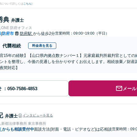
果について詳しくは
こちら
)
秀典
弁護士
ONE 防府オフィス
県
防府市
防府駅
から徒歩2分
営業時間：09:00~19:00（平日）
|
代襲相続
料金表を見る
官15年の経験】【山口県内拠点数ナンバー１】元家庭裁判所裁判官としての
ントを整理し、今後の見通しを分かりやすくお伝えします。相続放棄／財産
夜間対応】
せ
メール
記
弁護士
インタビューを見る
人新都法律事務所 東京事務所
市
からも相談受付中
面談方法(対面・電話・ビデオなど)は応相談
営業時間：09:0