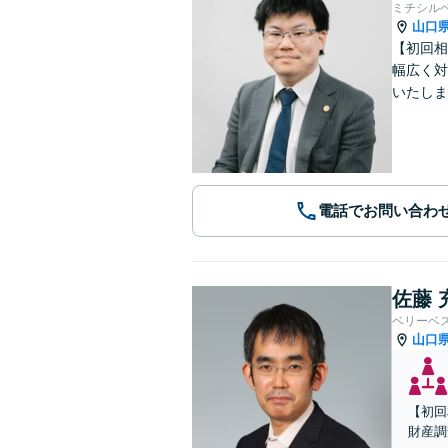
ミチシル
山口
【初回相
幅広く対
いたしま
電話でお問い合わ
佐藤 
ベリーベ
山口
【初回
財産調