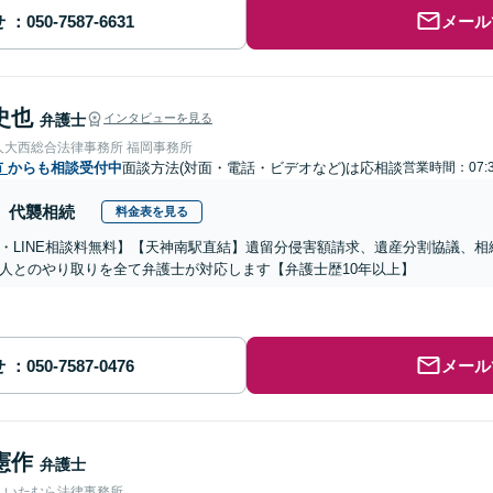
せ
メール
史也
弁護士
インタビューを見る
人大西総合法律事務所 福岡事務所
市
からも相談受付中
面談方法(対面・電話・ビデオなど)は応相談
営業時間：07:3
代襲相続
料金表を見る
・LINE相談料無料】【天神南駅直結】遺留分侵害額請求、遺産分割協議、
人とのやり取りを全て弁護士が対応します【弁護士歴10年以上】
せ
メール
憲作
弁護士
人いたむら法律事務所