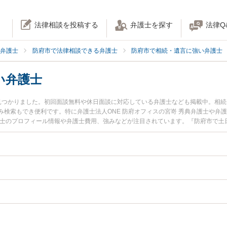
法律相談を投稿する
弁護士を探す
法律Q
弁護士
防府市で法律相談できる弁護士
防府市で相続・遺言に強い弁護士
い弁護士
見つかりました。初回面談無料や休日面談に対応している弁護士なども掲載中。相
検索もでき便利です。特に弁護士法人ONE 防府オフィスの宮嵜 秀典弁護士や弁
護士のプロフィール情報や弁護士費用、強みなどが注目されています。『防府市で土
ル解決の実績豊富な近くの弁護士を検索したい』『初回相談無料で代襲相続を法律