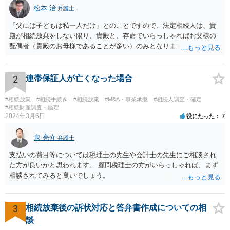
松本 治
弁護士
「父には子どもは私一人だけ」とのことですので、法定相続人は、貴
殿が相続放棄をしない限り、貴殿と、存命でいらっしゃればお父様の
配偶者（貴殿のお母様であることが多い）のみとなります。遺言がな
い限り、「次男」（お父様の弟）らの相続権は発生しません。
2
連帯保証人が亡くなった場合
#相続放棄
#相続手続き
#相続放棄
#M&A・事業承継
#相続人調査・確定
#相続財産調査・鑑定
2024年3月6日
役にたった
7
泉 亮介
弁護士
支払いの費目等については税理士の先生や会計士の先生にご相談され
た方が良いかと思われます。 顧問税理士の方がいらっしゃれば、まず
相談されてみると良いでしょう。
3
相続放棄後の訴状対応と答弁書作成についての相
談