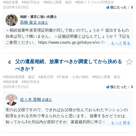
#相続放棄
#相続手続き
#相続人調査・確定
#相続トラブルの代理交渉
2026年3月28日
役にたった
5
相続・遺言に強い弁護士
髙橋 俊太
弁護士
＞相続放棄申述受理証明書の写しで良いのでしょうか？ 提出するもの
自体は写しで構いません。 ＞証拠説明書とはなんでしょうか？ 下記を
ご参照ください。 https://www.courts.go.jp/tokyo-s/vc-files/tokyo-s/file/
14-1kisairei.pdf
4
父の遺産相続、放棄すべきか調査してから決める
べきか？
#相続財産調査・鑑定
#遺産分割
#不動産・土地の相続
#相続人調査・確定
#相続放棄
#相続手続き
2025年7月15日
役にたった
5
佐々木 晋輔
弁護士
実のお父様ですので、できればお父様が住んでおられたマンションの
処理をされる方向で考えられたらと思います。 放棄するかどうかは、
知ってから3カ月以内が原則ですが、家庭裁判所に申立すれば3カ月の
期間を伸長することができます。 その間に、財産の状況を調査して、
放棄するかどうか決めることができます。 銀行やサラ金が数年も放置