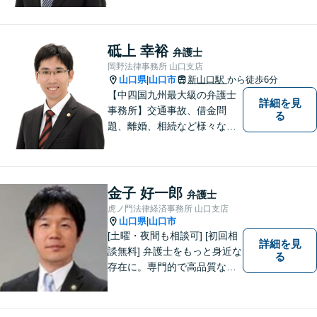
料」の相談を行っています！
まずはお気軽にご相談くださ
い！
砥上 幸裕
弁護士
岡野法律事務所 山口支店
山口県
山口市
新山口駅
から徒歩6分
|
【中四国九州最大級の弁護士
詳細を見
事務所】交通事故、借金問
る
題、離婚、相続など様々な問
題について、「何度でも無
料」の相談を行っています！
まずはお気軽にご相談くださ
い！
金子 好一郎
弁護士
虎ノ門法律経済事務所 山口支店
山口県
山口市
|
[土曜・夜間も相談可] [初回相
詳細を見
談無料] 弁護士をもっと身近な
る
存在に。専門的で高品質なリ
ーガルサービスを提供しま
す。