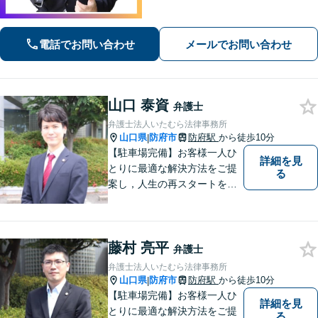
た支援を大切にしています。地元出身
の弁護士が多数在籍しており地域に密
着した事務所です。お気軽にご相談く
電話でお問い合わせ
メールでお問い合わせ
ださい！
山口 泰資
弁護士
弁護士法人いたむら法律事務所
山口県
防府市
防府駅
から徒歩10分
|
【駐車場完備】お客様一人ひ
詳細を見
とりに最適な解決方法をご提
る
案し，人生の再スタートをお
手伝い！離婚問題／相続問題
／企業法務など、幅広い法律
トラブルに対応。【初回面談
藤村 亮平
無料】お気軽にご相談くださ
弁護士
い。
弁護士法人いたむら法律事務所
山口県
防府市
防府駅
から徒歩10分
|
【駐車場完備】お客様一人ひ
詳細を見
とりに最適な解決方法をご提
る