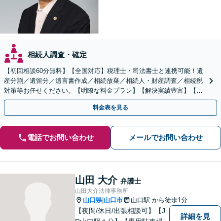
相続人調査・確定
【初回相談60分無料】【全国対応】税理士・司法書士と連携可能！遺
産分割／遺留分／遺言書作成／相続放棄／相続人・財産調査／相続税
対策等お任せください。【明瞭な料金プラン】【解決実績豊富】【電
話相談可】
料金表を見る
電話でお問い合わせ
メールでお問い合わせ
山田 大介
弁護士
山田大介法律事務所
山口県
山口市
山口駅
から徒歩1分
|
【夜間/休日/出張相談可】【J
詳細を見