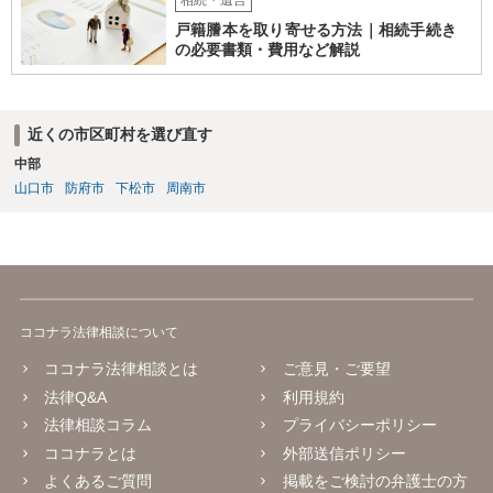
相続・遺言
戸籍謄本を取り寄せる方法｜相続手続き
の必要書類・費用など解説
近くの市区町村を選び直す
中部
山口市
防府市
下松市
周南市
ココナラ法律相談について
ココナラ法律相談とは
ご意見・ご要望
法律Q&A
利用規約
法律相談コラム
プライバシーポリシー
ココナラとは
外部送信ポリシー
よくあるご質問
掲載をご検討の弁護士の方