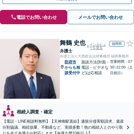
電話でお問い合わせ
メールでお問い合わせ
舞鶴 史也
福岡県
インタビュ
ーを見る
弁護士
弁護士法人大西総合法律事務所 福岡事務所
営業時間：07:
防府市
面談方法(対面・
からも相
電話・ビデオな
30~22:00（土
談受付中
ど)は応相談
日祝日）
相続人調査・確定
【電話・LINE相談料無料】【天神南駅直結】遺留分侵害額請求、遺産
分割協議、相続放棄、不動産など、実績多数！他の相続人とのやり取
りを全て弁護士が対応します【弁護士歴10年以上】