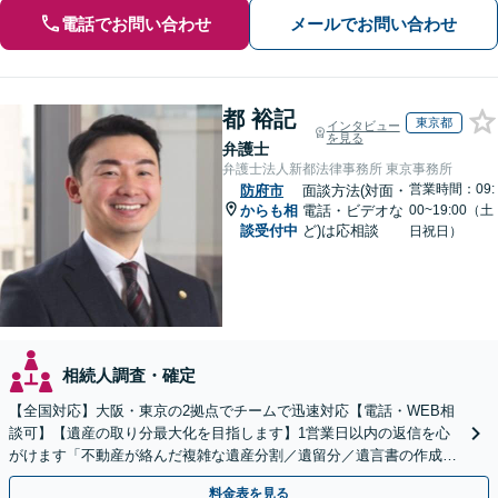
電話でお問い合わせ
メールでお問い合わせ
都 裕記
東京都
インタビュー
を見る
弁護士
弁護士法人新都法律事務所 東京事務所
営業時間：09:
防府市
面談方法(対面・
からも相
電話・ビデオな
00~19:00（土
談受付中
ど)は応相談
日祝日）
相続人調査・確定
【全国対応】大阪・東京の2拠点でチームで迅速対応【電話・WEB相
談可】【遺産の取り分最大化を目指します】1営業日以内の返信を心
がけます「不動産が絡んだ複雑な遺産分割／遺留分／遺言書の作成・
執行／事業承継など、お任せください」【休日相談あり】
料金表を見る