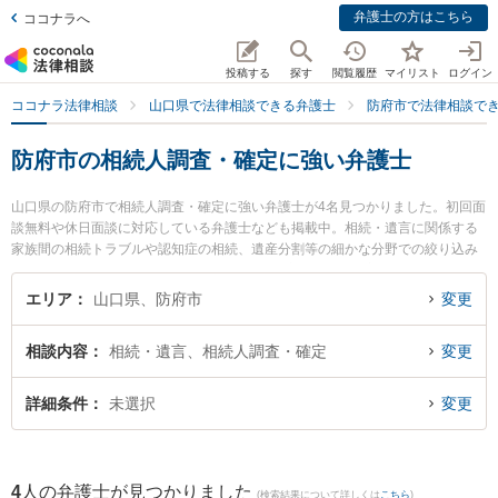
弁護士の方はこちら
ココナラへ
投稿する
探す
閲覧履歴
マイリスト
ログイン
ココナラ法律相談
山口県で法律相談できる弁護士
防府市で法律相談で
防府市の相続人調査・確定に強い弁護士
山口県の防府市で相続人調査・確定に強い弁護士が4名見つかりました。初回面
談無料や休日面談に対応している弁護士なども掲載中。相続・遺言に関係する
家族間の相続トラブルや認知症の相続、遺産分割等の細かな分野での絞り込み
検索もでき便利です。特に弁護士法人ONE 防府オフィスの宮嵜 秀典弁護士や弁
護士法人いたむら法律事務所の板村 憲作弁護士、弁護士法人いたむら法律事務
エリア
山口県、防府市
変更
所の山口 泰資弁護士のプロフィール情報や弁護士費用、強みなどが注目されて
います。『防府市で土日や夜間に発生した相続人調査・確定のトラブルを今す
相談内容
相続・遺言、相続人調査・確定
変更
ぐに弁護士に相談したい』『相続人調査・確定のトラブル解決の実績豊富な近
くの弁護士を検索したい』『初回相談無料で相続人調査・確定を法律相談でき
る防府市内の弁護士に相談予約したい』などでお困りの相談者さんにおすすめ
詳細条件
未選択
変更
です。
4
人の弁護士が見つかりました
(検索結果について詳しくは
こちら
)