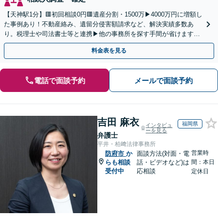
【天神駅1分】🟥初回相談0円🟥遺産分割・1500万▶4000万円に増額し
た事例あり！不動産絡み、遺留分侵害額請求など、解決実績多数あ
り。税理士や司法書士等と連携▶他の事務所を探す手間が省けます！
不動産会社と連携し無料査定&財産調査も◎
料金表を見る
電話で面談予約
メールで面談予約
吉田 麻衣
福岡県
インタビュ
ーを見る
弁護士
平井・柏﨑法律事務所
営業時
防府市
か
面談方法(対面・電
らも相談
話・ビデオなど)は
間：本日
受付中
応相談
定休日