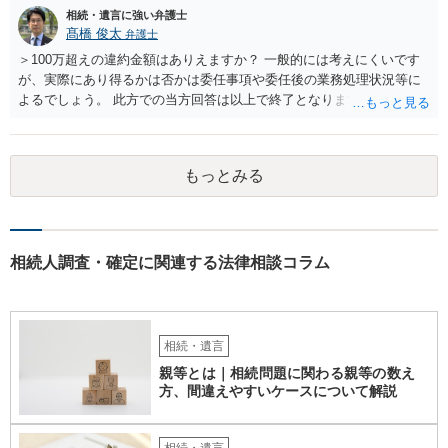
相続・遺言に強い弁護士
問4 相続トラブルの代理交渉は可能でしょうか。 →一般論としては可
髙橋 俊太
弁護士
能ですが、お伺いする内容ですとお祖父様が亡くなられた後に動くこ
とになるでしょう。
＞100万超えの違約金額はありえますか？ 一般的には考えにくいです
が、実際にあり得るかは否かは委任事項や委任後の業務処理状況等に
よるでしょう。 此方での当方回答は以上で終了となりますが、参考に
なりましたら幸いです。
もっとみる
相続人調査・確定に関連する法律相談コラム
相続・遺言
親等とは｜相続問題に関わる親等の数え
方、間違えやすいケースについて解説