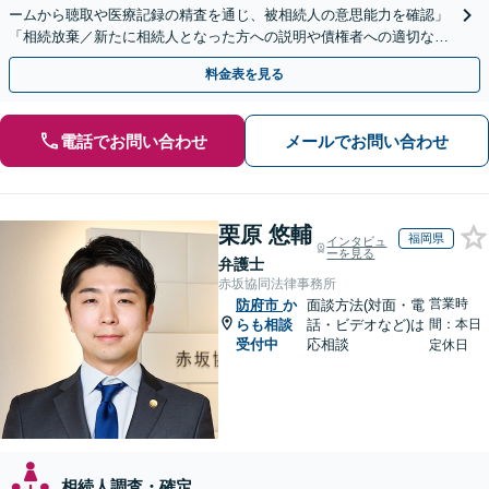
ームから聴取や医療記録の精査を通じ、被相続人の意思能力を確認」
「相続放棄／新たに相続人となった方への説明や債権者への適切な対
応まで、きめ細やかにサポート」【休日・夜間相談可】
料金表を見る
電話でお問い合わせ
メールでお問い合わせ
栗原 悠輔
福岡県
インタビュ
ーを見る
弁護士
赤坂協同法律事務所
営業時
防府市
か
面談方法(対面・電
らも相談
話・ビデオなど)は
間：本日
受付中
応相談
定休日
相続人調査・確定