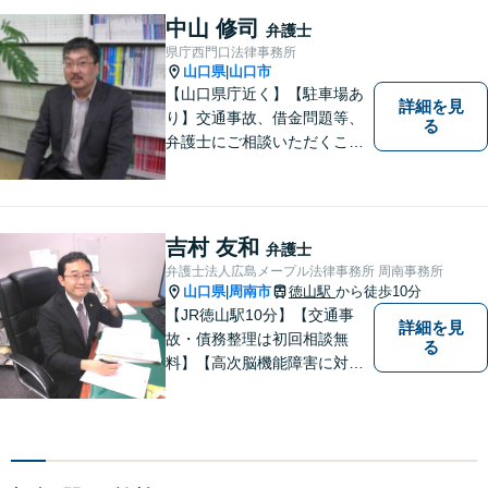
中山 修司
弁護士
県庁西門口法律事務所
山口県
山口市
|
【山口県庁近く】【駐車場あ
詳細を見
り】交通事故、借金問題等、
る
弁護士にご相談いただくこと
で解決の道筋が開ける可能性
が高まります。ぜひ一度ご相
談ください。専門知識を有す
る弁護士が、客観的視点から
吉村 友和
弁護士
事案を検討し、最適の解決方
弁護士法人広島メープル法律事務所 周南事務所
法を探ります。
山口県
周南市
徳山駅
から徒歩10分
|
【JR徳山駅10分】【交通事
詳細を見
故・債務整理は初回相談無
る
料】【高次脳機能障害に対応
可】依頼者の希望や気持ちを
真摯に受け止め、粘り強く対
応。「人生・企業運営のパー
トナー」として、お客さまに
寄り添いますので、お気軽に