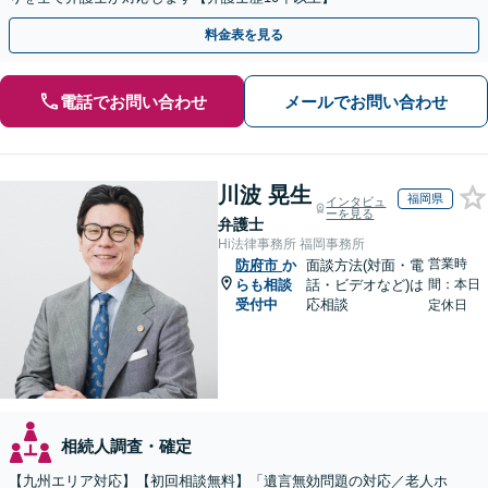
料金表を見る
電話でお問い合わせ
メールでお問い合わせ
川波 晃生
福岡県
インタビュ
ーを見る
弁護士
Hi法律事務所 福岡事務所
営業時
防府市
か
面談方法(対面・電
らも相談
話・ビデオなど)は
間：本日
受付中
応相談
定休日
相続人調査・確定
【九州エリア対応】【初回相談無料】「遺言無効問題の対応／老人ホ