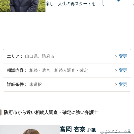
案し，人生の再スタートをお
手伝い！離婚問題／相続問題
／企業法務など、幅広い法律
トラブルに対応。【初回面談
無料】お気軽にご相談くださ
い。
エリア
山口県、防府市
変更
相談内容
相続・遺言、相続人調査・確定
変更
詳細条件
未選択
変更
防府市から近い相続人調査・確定に強い弁護士
富岡 杏奈
弁護
インタビューを見