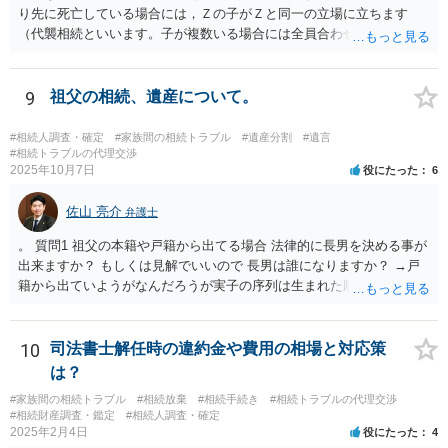
り先に死亡している場合には，Ｚの子がＺと同一の立場に立ちます
（代襲相続といいます。子が複数いる場合には全員合わせてＺと同一
の取り分です。）。 Ｘ，Ｙ，Ｚ（またＺの子）はそれぞれ３分の１ず
つの相続分を有していますので， そのことを前提として，遺産分割協
議をすることになります（必ずしも３分の１ずつにしなくても，合意
9
祖父の相続、遺産について。
ができれば構いません。）。 今後の対応としては， ①伯母さんの相続
財産（遺産）の全容を整理する（預貯金，有価証券，不動産等の有無
#相続人調査・確定
#家族間の相続トラブル
#遺産分割
#遺言
を調べることになります。） ②相続財産に照らし，相続税の申告の準
#相続トラブルの代理交渉
2025年10月7日
役にたった
6
備をする（税理士の先生にご相談ください。） ③遺産分割協議をする
（ご本人同士で行っても構いませんし，弁護士に相談することもよろ
佐山 亮介
しいと思います。） ことになります。
弁護士
。 質問1 祖父の本籍や戸籍から出てる場合 法律的に長男を決める事が
出来ますか？ もしくは見解でいいので 長男は誰になりますか？ →戸
籍から出ていようがなんだろうが実子の序列は生まれた順ですから、
先方が後から生まれたならばお父様がお祖父様の長男です。 質問2 遺
書が腹違いの長男に向けてある場合 書かれてる内容が最優先にされる
のですか？ →遺書というのが、法律上の遺言の形式を守っている限り
10
司法書士解任時の違約金や費用の相場と対応策
はそのとおりです。 質問3 父が腹違いの長男に法律的に優位になれそ
は？
うな事はありますか？ →遺言が有効な場合、優位に立つことはできま
#家族間の相続トラブル
#相続放棄
#相続手続き
#相続トラブルの代理交渉
せんが、お祖父様が認知症であるなどの「遺言が作れないはずの事
#相続財産調査・鑑定
#相続人調査・確定
情」があるならば①遺言無効確認の訴えを起こすのは一つの手です。
2025年2月4日
役にたった
4
それができない場合は②遺留分侵害額請求で争うほかありません。 質