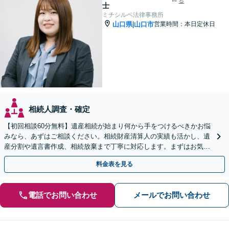
る
士
ミチシルベ法律事務所
山口県
山口市
営業時間：本日定休日
|
相続人調査・確定
【初回相談60分無料】遺産相続が始まり何から手をつけるべきかお悩
みなら、あずはご相談ください。相続財産清算人の実績も活かし、遺
産分割や遺言書作成、相続放棄まで丁寧に対応します。まずはお気軽
にご相談ください。
料金表を見る
電話でお問い合わせ
メールでお問い合わせ