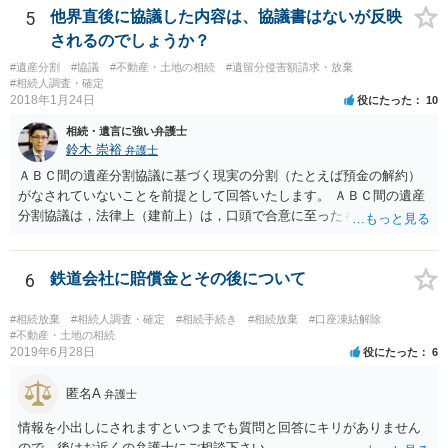
することはありませんので、数年後に借金が発見される可能性はほぼ
5
他界直後に協議した内容は、協議書はないが反映
ありません。 なお、私が扱った相続放棄を検討していた案件で、期間
されるのでしょうか？
伸長して調査したところ、サラ金に対する過払金など相当な財産が見
#遺産分割
#協議
#不動産・土地の相続
#遺留分侵害額請求・放棄
つかったため相続したという事例がありました。
#相続人調査・確定
2018年1月24日
役にたった
10
相続・遺言に強い弁護士
鈴木 崇裕
弁護士
ＡＢＣ間の遺産分割協議に基づく現実の分割（たとえば預金の解約）
がなされていないことを前提として回答いたします。 ＡＢＣ間の遺産
分割協議は，法律上（建前上）は，口頭で合意に至ったものであって
も有効です。 しかし，口頭で合意したことを立証する方法がありませ
ん。 また，不動産の名義を移転するためには，遺産分割協議書への署
名捺印を得る必要があります。 したがって，残念ながら，「ＡＢＣ間
6
鉄道会社に賠償金とその後について
の遺産分割協議が有効に成立している」という前提に基づく主張は困
難と思われます。 「ＡＢＣ間の遺産分割協議は未了のまま，ＡとＢが
#相続放棄
#相続人調査・確定
#相続手続き
#相続放棄
#口座凍結解除
死亡し，二次相続が発生した」という前提に基づいて協議を進める必
#不動産・土地の相続
2019年6月28日
役にたった
6
要があります。 もちろん，Ｃの立場としては，ＡＢＣ間の遺産分割協
議の内容を前提とした主張をすることが最も有利ですが，ＡＢの相続
匿名A
人は応じない姿勢を示していることから，実現は困難だと思います。
弁護士
主張としては維持しつつも，現実的な解決方法（遺産分割協議の落と
情報を小出しにされますといつまでも質問と回答にキリがありません
しどころ）としては，譲歩することを甘受しなければならないかもし
ので、後はお近くの弁護士にご相談下さい。