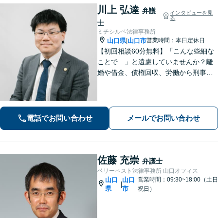
川上 弘達
弁護
インタビューを見
る
士
ミチシルベ法律事務所
山口県
山口市
営業時間：本日定休日
|
【初回相談60分無料】「こんな些細な
ことで…」と遠慮していませんか？離
婚や借金、債権回収、労働から刑事事
件まで幅広く対応しております。話し
やすい雰囲気づくりを何より大切にし
ています。どんな小さなお悩みでも誠
心誠意お伺いいたします。気軽にご相
電話でお問い合わせ
メールでお問い合わせ
談ください
佐藤 充崇
弁護士
ベリーベスト法律事務所 山口オフィス
山口
山口
営業時間：09:30~18:00（土日
|
県
市
祝日）