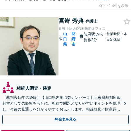
4件中 1-4件を表示
宮嵜 秀典
弁護士
弁護士法人ONE 防府オフィス
山
防
防府駅
から
営業時間：本
口
府
|
日定休日
徒歩2分
県
市
相続人調査・確定
【裁判官15年の経験】【山口県内拠点数ナンバー１】元家庭裁判所裁
判官としての経験をもとに、相続で問題となりやすいポイントを整理
し、今後の見通しを分かりやすくお伝えします。相続放棄／財産調査
／遺言書作成・執行も幅広く対応可能【夜間対応】
料金表を見る