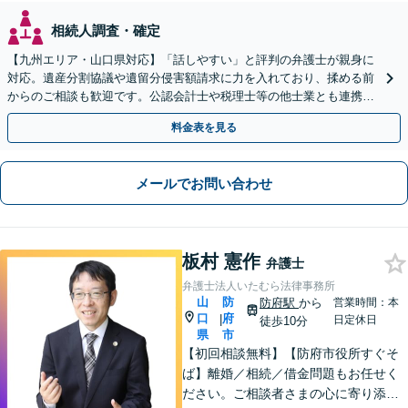
相続人調査・確定
【九州エリア・山口県対応】「話しやすい」と評判の弁護士が親身に
対応。遺産分割協議や遺留分侵害額請求に力を入れており、揉める前
からのご相談も歓迎です。公認会計士や税理士等の他士業とも連携
し、円満な解決を全力でサポートいたします。
料金表を見る
メールでお問い合わせ
板村 憲作
弁護士
弁護士法人いたむら法律事務所
山
防
防府駅
から
営業時間：本
口
府
|
日定休日
徒歩10分
県
市
【初回相談無料】【防府市役所すぐそ
ば】離婚／相続／借金問題もお任せく
ださい。ご相談者さまの心に寄り添っ