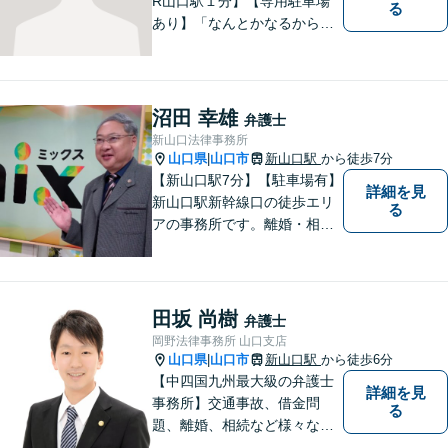
R山口駅１分】【専用駐車場
る
あり】「なんとかなるから大
丈夫」ではなく、まずはその
お悩みをお聞かせください。
個人・法人問わず、お困りの
方はお気軽にご相談くださ
沼田 幸雄
弁護士
い。
新山口法律事務所
山口県
山口市
新山口駅
から徒歩7分
|
【新山口駅7分】【駐車場有】
詳細を見
新山口駅新幹線口の徒歩エリ
る
アの事務所です。離婚・相続
などの家庭紛争、個別労使紛
争などを中心として相談をさ
せていただいております。気
になることがあれば、おたず
田坂 尚樹
弁護士
ねください。
岡野法律事務所 山口支店
山口県
山口市
新山口駅
から徒歩6分
|
【中四国九州最大級の弁護士
詳細を見
事務所】交通事故、借金問
る
題、離婚、相続など様々な問
題について、「何度でも無