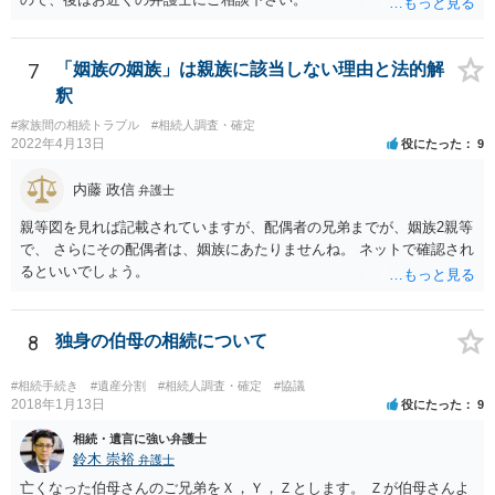
れません。
7
「姻族の姻族」は親族に該当しない理由と法的解
釈
#家族間の相続トラブル
#相続人調査・確定
2022年4月13日
役にたった
9
内藤 政信
弁護士
親等図を見れば記載されていますが、配偶者の兄弟までが、姻族2親等
で、 さらにその配偶者は、姻族にあたりませんね。 ネットで確認され
るといいでしょう。
8
独身の伯母の相続について
#相続手続き
#遺産分割
#相続人調査・確定
#協議
2018年1月13日
役にたった
9
相続・遺言に強い弁護士
鈴木 崇裕
弁護士
亡くなった伯母さんのご兄弟をＸ，Ｙ，Ｚとします。 Ｚが伯母さんよ