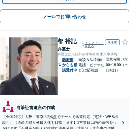
メールでお問い合わせ
都 裕記
東京都
インタビュー
を見る
弁護士
弁護士法人新都法律事務所 東京事務所
営業時間：09:
防府市
面談方法(対面・
からも相
電話・ビデオな
00~19:00（土
談受付中
ど)は応相談
日祝日）
自筆証書遺言の作成
【全国対応】大阪・東京の2拠点でチームで迅速対応【電話・WEB相
談可】【遺産の取り分最大化を目指します】1営業日以内の返信を心
がけます「不動産が絡んだ複雑な遺産分割／遺留分／遺言書の作成・