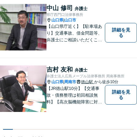
中山 修司
弁護士
県庁西門口法律事務所
山口県
山口市
|
【山口県庁近く】【駐車場あ
詳細を見
り】交通事故、借金問題等、
る
弁護士にご相談いただくこと
で解決の道筋が開ける可能性
が高まります。ぜひ一度ご相
談ください。専門知識を有す
る弁護士が、客観的視点から
吉村 友和
弁護士
事案を検討し、最適の解決方
弁護士法人広島メープル法律事務所 周南事務所
法を探ります。
山口県
周南市
徳山駅
から徒歩10分
|
【JR徳山駅10分】【交通事
詳細を見
故・債務整理は初回相談無
る
料】【高次脳機能障害に対応
可】依頼者の希望や気持ちを
真摯に受け止め、粘り強く対
応。「人生・企業運営のパー
トナー」として、お客さまに
寄り添いますので、お気軽に