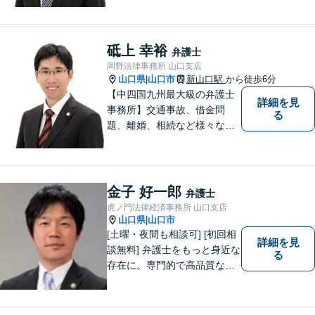
料」の相談を行っています！
まずはお気軽にご相談くださ
い！
砥上 幸裕
弁護士
岡野法律事務所 山口支店
山口県
山口市
新山口駅
から徒歩6分
|
【中四国九州最大級の弁護士
詳細を見
事務所】交通事故、借金問
る
題、離婚、相続など様々な問
題について、「何度でも無
料」の相談を行っています！
まずはお気軽にご相談くださ
い！
金子 好一郎
弁護士
虎ノ門法律経済事務所 山口支店
山口県
山口市
|
[土曜・夜間も相談可] [初回相
詳細を見
談無料] 弁護士をもっと身近な
る
存在に。専門的で高品質なリ
ーガルサービスを提供しま
す。