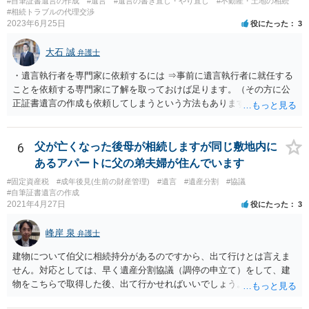
#自筆証書遺言の作成
#遺言
#遺言の書き直し・やり直し
#不動産・土地の相続
#相続トラブルの代理交渉
2023年6月25日
役にたった
3
大石 誠
弁護士
・遺言執行者を専門家に依頼するには ⇒事前に遺言執行者に就任する
ことを依頼する専門家に了解を取っておけば足ります。（その方に公
正証書遺言の作成も依頼してしまうという方法もあります） 事前に了
解を取るだけであれば、契約は不要ですし、契約料を払う必要もあり
ません。 遺言執行者に就任し、遺言執行が完了したときの報酬だけ、
弁護士費用としてかかります。 ・亡くなった際に、法務局に預けた自
6
父が亡くなった後母が相続しますが同じ敷地内に
筆証書遺言の存在を親族がなかったものにされる可能性 ⇒自筆の遺言
あるアパートに父の弟夫婦が住んでいます
書を法務局に保管した場合、死亡後、法務局に遺言書の有無を照会す
#固定資産税
#成年後見(生前の財産管理)
#遺言
#遺産分割
#協議
ることになりますので、「法務局に預けた自筆証書遺言の存在を親族
#自筆証書遺言の作成
がなかったもの」にすることはできません。 存在をなかったものにす
2021年4月27日
役にたった
3
るというよりも、遺言の効力を争う（遺言は無効だ）と主張する場合
がありえますが、その予防方法は、遺言者と面談してみないと判断が
峰岸 泉
弁護士
難しいです。
建物について伯父に相続持分があるのですから、出て行けとは言えま
せん。対応としては、早く遺産分割協議（調停の申立て）をして、建
物をこちらで取得した後、出て行かせればいいでしょう。 建物の固定
資産税については、持分に応じた負担が考えられますが、時効にかか