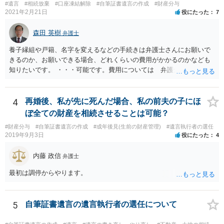
#遺言
#相続放棄
#口座凍結解除
#自筆証書遺言の作成
#財産分与
書面を発送してもらうことがよろしいように思います。
2021年2月21日
役にたった
7
森田 英樹
弁護士
養子縁組や戸籍、名字を変えるなどの手続きは弁護士さんにお願いで
きるのか、お願いできる場合、どれくらいの費用がかかるのかなども
知りたいです。 ・・・可能です。費用については 弁護士と直接面談
の上 内容を確認し 協議の上個別に契約によって決まることになっ
ています。 やはり、成人した子のことまでごちゃごちゃ考えず、自分
の事だけ考えるべきなのでしょうか ・・・お子さんの事をまで含め良
4
再婚後、私が先に死んだ場合、私の前夫の子にほ
い解決案があればお悩みになるのは当然と言えば当然のことです。 彼
ぼ全ての財産を相続させることは可能？
と親子関係を結びたいと思っているが、名字は変えたくない・・・養
#財産分与
#自筆証書遺言の作成
#成年後見(生前の財産管理)
#遺言執行者の選任
子縁組の必要があり 氏も変更することになります。 しかし 彼は成人
2019年9月3日
役にたった
4
しているとは言え、自分の子と私の連れ子、全て平等にしたいと希
望。もちろん私もそうできればと思います。 ・・・婚姻前の契約 あ
内藤 政信
弁護士
るいは 遺言書などで その意思を実現する方法はあります。 弁護
士に相談してみてください。
最初は調停からやります。
5
自筆証書遺言の遺言執行者の選任について