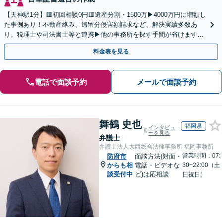
【天神駅1分】🟥初回相談0円🟥遺産分割・1500万▶4000万円に増額し
た事例あり！不動産絡み、遺留分侵害額請求など、解決実績多数あ
り。税理士や司法書士等と連携▶他の事務所を探す手間が省けます！
不動産会社と連携し無料査定&財産調査も◎
料金表を見る
電話で面談予約
メールで面談予約
舞鶴 史也
福岡県
インタビュ
ーを見る
弁護士
弁護士法人大西総合法律事務所 福岡事務所
営業時間：07:
防府市
面談方法(対面・
からも相
電話・ビデオな
30~22:00（土
談受付中
ど)は応相談
日祝日）