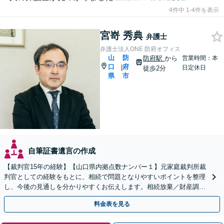
4件中 1-4件を表示
宮嵜 秀典
弁護士
弁護士法人ONE 防府オフィス
山
防
防府駅
から
営業時間：本
口
府
|
日定休日
徒歩2分
県
市
自筆証書遺言の作成
【裁判官15年の経験】【山口県内拠点数ナンバー１】元家庭裁判所裁
判官としての経験をもとに、相続で問題となりやすいポイントを整理
し、今後の見通しを分かりやすくお伝えします。相続放棄／財産調査
／遺言書作成・執行も幅広く対応可能【夜間対応】
料金表を見る