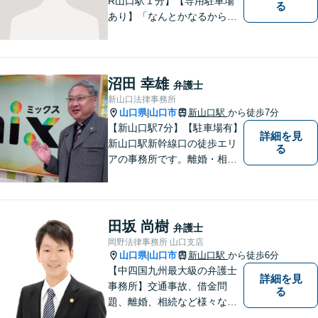
R山口駅１分】【専用駐車場
る
あり】「なんとかなるから大
丈夫」ではなく、まずはその
お悩みをお聞かせください。
個人・法人問わず、お困りの
方はお気軽にご相談くださ
沼田 幸雄
弁護士
い。
新山口法律事務所
山口県
山口市
新山口駅
から徒歩7分
|
【新山口駅7分】【駐車場有】
詳細を見
新山口駅新幹線口の徒歩エリ
る
アの事務所です。離婚・相続
などの家庭紛争、個別労使紛
争などを中心として相談をさ
せていただいております。気
になることがあれば、おたず
田坂 尚樹
弁護士
ねください。
岡野法律事務所 山口支店
山口県
山口市
新山口駅
から徒歩6分
|
【中四国九州最大級の弁護士
詳細を見
事務所】交通事故、借金問
る
題、離婚、相続など様々な問
題について、「何度でも無