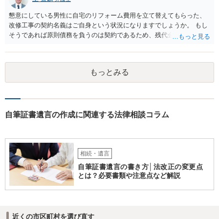
懇意にしている男性に自宅のリフォーム費用を立て替えてもらった、
改修工事の契約名義はご自身という状況になりますでしょうか。 もし
そうであれば原則債務を負うのは契約であるため、残代金を捻出して
もらうよう約束した男性に支払いをお願いするしかないように思われ
ます。 入籍した場合でも、原則契約者が単独で全ての債務を負うこと
には変わりがありません。 なかなか対応に難しい案件であり、公開の
もっとみる
場でアドバイスを行うのも限界があるように思われますので、資料等
を持参のうえ個別に弁護士に相談されることをお勧めします。
自筆証書遺言の作成に関連する法律相談コラム
相続・遺言
自筆証書遺言の書き方│法改正の変更点
とは？必要書類や注意点など解説
近くの市区町村を選び直す