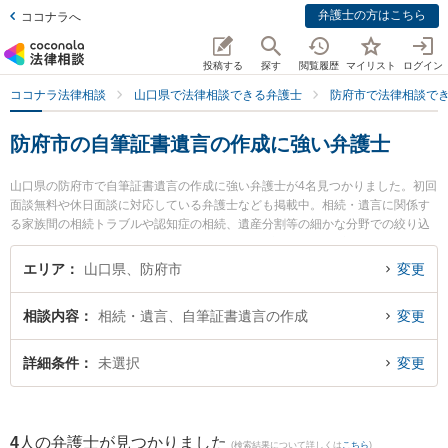
弁護士の方はこちら
ココナラへ
投稿する
探す
閲覧履歴
マイリスト
ログイン
ココナラ法律相談
山口県で法律相談できる弁護士
防府市で法律相談で
防府市の自筆証書遺言の作成に強い弁護士
山口県の防府市で自筆証書遺言の作成に強い弁護士が4名見つかりました。初回
面談無料や休日面談に対応している弁護士なども掲載中。相続・遺言に関係す
る家族間の相続トラブルや認知症の相続、遺産分割等の細かな分野での絞り込
み検索もでき便利です。特に弁護士法人ONE 防府オフィスの宮嵜 秀典弁護士や
弁護士法人いたむら法律事務所の板村 憲作弁護士、弁護士法人いたむら法律事
エリア
山口県、防府市
変更
務所の山口 泰資弁護士のプロフィール情報や弁護士費用、強みなどが注目され
ています。『防府市で土日や夜間に発生した自筆証書遺言の作成のトラブルを
相談内容
相続・遺言、自筆証書遺言の作成
変更
今すぐに弁護士に相談したい』『自筆証書遺言の作成のトラブル解決の実績豊
富な近くの弁護士を検索したい』『初回相談無料で自筆証書遺言の作成を法律
相談できる防府市内の弁護士に相談予約したい』などでお困りの相談者さんに
詳細条件
未選択
変更
おすすめです。
4
人の弁護士が見つかりました
(検索結果について詳しくは
こちら
)