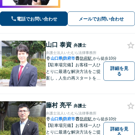
た支援を大切にしています。地元出身
の弁護士が多数在籍しており地域に密
着した事務所です。お気軽にご相談く
電話でお問い合わせ
メールでお問い合わせ
ださい！
山口 泰資
弁護士
弁護士法人いたむら法律事務所
山口県
防府市
防府駅
から徒歩10分
|
【駐車場完備】お客様一人ひ
詳細を見
とりに最適な解決方法をご提
る
案し，人生の再スタートをお
手伝い！離婚問題／相続問題
／企業法務など、幅広い法律
トラブルに対応。【初回面談
藤村 亮平
無料】お気軽にご相談くださ
弁護士
い。
弁護士法人いたむら法律事務所
山口県
防府市
防府駅
から徒歩10分
|
【駐車場完備】お客様一人ひ
詳細を見
とりに最適な解決方法をご提
る