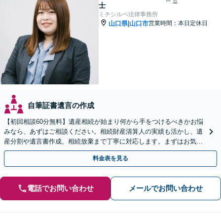
る
士
ミチシルベ法律事務所
山口県
山口市
営業時間：本日定休日
|
自筆証書遺言の作成
【初回相談60分無料】遺産相続が始まり何から手をつけるべきかお悩
みなら、あずはご相談ください。相続財産清算人の実績も活かし、遺
産分割や遺言書作成、相続放棄まで丁寧に対応します。まずはお気軽
にご相談ください。
料金表を見る
電話でお問い合わせ
メールでお問い合わせ