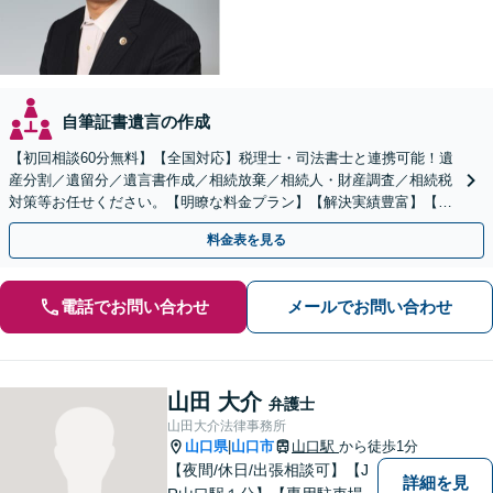
自筆証書遺言の作成
【初回相談60分無料】【全国対応】税理士・司法書士と連携可能！遺
産分割／遺留分／遺言書作成／相続放棄／相続人・財産調査／相続税
対策等お任せください。【明瞭な料金プラン】【解決実績豊富】【電
話相談可】
料金表を見る
電話でお問い合わせ
メールでお問い合わせ
山田 大介
弁護士
山田大介法律事務所
山口県
山口市
山口駅
から徒歩1分
|
【夜間/休日/出張相談可】【J
詳細を見