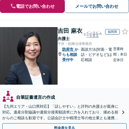
電話でお問い合わせ
メールでお問い合わせ
吉田 麻衣
福岡県
インタビュ
ーを見る
弁護士
平井・柏﨑法律事務所
営業時
防府市
か
面談方法(対面・電
らも相談
話・ビデオなど)は
間：本日
受付中
応相談
定休日
自筆証書遺言の作成
【九州エリア・山口県対応】「話しやすい」と評判の弁護士が親身に
対応。遺産分割協議や遺留分侵害額請求に力を入れており、揉める前
からのご相談も歓迎です。公認会計士や税理士等の他士業とも連携
し、円満な解決を全力でサポートいたします。
料金表を見る