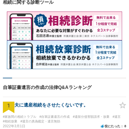
相続に関する診断ツール
ご相談ください。
自筆証書遺言の作成の法律Q&Aランキング
1
夫に遺産相続をさせたくないです。
#家族間の相続トラブル
#自筆証書遺言の作成
#遺留分侵害額請求・放棄
#遺言
#相続放棄
#遺言の真偽鑑定・遺言無効
2022年3月1日
役にたった
8