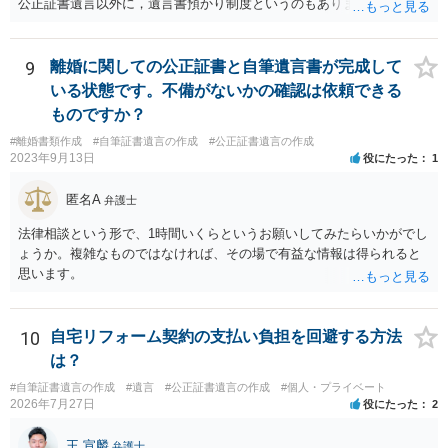
公正証書遺言以外に，遺言書預かり制度というのもあります。
9
離婚に関しての公正証書と自筆遺言書が完成して
いる状態です。不備がないかの確認は依頼できる
ものですか？
#離婚書類作成
#自筆証書遺言の作成
#公正証書遺言の作成
2023年9月13日
役にたった
1
匿名A
弁護士
法律相談という形で、1時間いくらというお願いしてみたらいかがでし
ょうか。複雑なものではなければ、その場で有益な情報は得られると
思います。
10
自宅リフォーム契約の支払い負担を回避する方法
は？
#自筆証書遺言の作成
#遺言
#公正証書遺言の作成
#個人・プライベート
2026年7月27日
役にたった
2
王 宣麟
弁護士