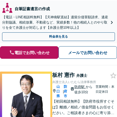
自筆証書遺言の作成
【電話・LINE相談料無料】【天神南駅直結】遺留分侵害額請求、遺産
分割協議、相続放棄、不動産など、実績多数！他の相続人とのやり取
りを全て弁護士が対応します【弁護士歴10年以上】
料金表を見る
電話でお問い合わせ
メールでお問い合わせ
板村 憲作
弁護士
弁護士法人いたむら法律事務所
山
防
防府駅
から
営業時間：本
口
府
|
日定休日
徒歩10分
県
市
【初回相談無料】【防府市役所すぐそ
ば】離婚／相続／借金問題もお任せく
ださい。ご相談者さまの心に寄り添っ