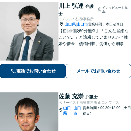
川上 弘達
弁護
インタビューを見
る
士
ミチシルベ法律事務所
山口県
山口市
営業時間：本日定休日
|
【初回相談60分無料】「こんな些細な
ことで…」と遠慮していませんか？離
婚や借金、債権回収、労働から刑事事
件まで幅広く対応しております。話し
やすい雰囲気づくりを何より大切にし
ています。どんな小さなお悩みでも誠
心誠意お伺いいたします。気軽にご相
電話でお問い合わせ
メールでお問い合わせ
談ください
佐藤 充崇
弁護士
ベリーベスト法律事務所 山口オフィス
山口
山口
営業時間：09:30~18:00（土日
|
県
市
祝日）