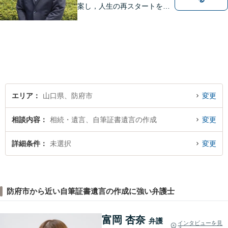
案し，人生の再スタートをお
手伝い！離婚問題／相続問題
／企業法務など、幅広い法律
トラブルに対応。【初回面談
無料】お気軽にご相談くださ
い。
エリア
山口県、防府市
変更
相談内容
相続・遺言、自筆証書遺言の作成
変更
詳細条件
未選択
変更
防府市から近い自筆証書遺言の作成に強い弁護士
富岡 杏奈
弁護
インタビューを見