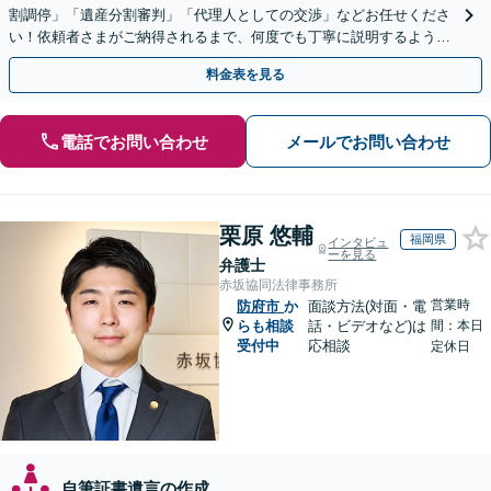
割調停」「遺産分割審判」「代理人としての交渉」などお任せくださ
い！依頼者さまがご納得されるまで、何度でも丁寧に説明するよう心
掛けています【土日祝／夜間対応可】【当日／電話相談可】
料金表を見る
電話でお問い合わせ
メールでお問い合わせ
栗原 悠輔
福岡県
インタビュ
ーを見る
弁護士
赤坂協同法律事務所
営業時
防府市
か
面談方法(対面・電
らも相談
話・ビデオなど)は
間：本日
受付中
応相談
定休日
自筆証書遺言の作成