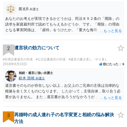
匿名B
弁護士
あなたのお考えが実現できるかどうかは、民法８９２条の「廃除」の
請求を家庭裁判所で認めてもらえるかどうか、です。「廃除」の理由
となる事実関係は、「虐待」をうけたか、「重大な侮辱」を受けた
か、推定相続人たる夫に「その他著しい非行」があったか否かです。
「廃除」は遺言でも可能です（民法８９３条）。 弁護士に具体的な事
情を話して相談して、「廃除」が可能か、実際に法律相談を受けるこ
2
遺言状の効力について
とをお勧めします。
#自筆証書遺言の作成
#公正証書遺言の作成
#遺言の書き直し・やり直し
2018年8月23日
役にたった
6
相続・遺言に強い弁護士
鈴木 崇裕
弁護士
遺言書そのものが存在しない以上，お父上のご兄弟の主張は法律的な
根拠を全く欠くものになります。 したがって，主張自体，取り合う必
要がありません。 また，遺言書があろうがなかろうが，お父上のご兄
弟と面会しなければならない義務はもともとありません。 峰岸先生の
ご回答にもありますが， 代理人弁護士をたてて，その弁護士から相手
方に対して， ・相続に関する主張は法的根拠がなく，一切応じないこ
3
再婚時の成人連れ子の名字変更と相続の悩み解決
と ・今後一切の連絡をしてこないでほしいこと ・連絡を継続してくる
方法
ようであれば警察への通報や法的措置も辞さないこと などを記載した