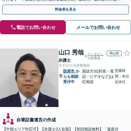
執行／事業承継など、お任せください」【休日相談あり】
料金表を見る
電話でお問い合わせ
メールでお問い合わせ
山口 秀哉
岡山県
インタビュ
ーを見る
弁護士
すずかけ法律事務所
営業時
防府市
か
面談方法(対面・電
らも相談
話・ビデオなど)は
間：本日
受付中
応相談
定休日
自筆証書遺言の作成
【中国エリア対応可】【弁護士3人在籍】【初回相談無料】「遺産分