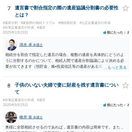
っていない部分については請求すればいいと思います。 なお、家賃に
ついては、お父様自身が遺産分割手続をしなかったのですから、あき
7
遺言書で割合指定の際の遺産協議分割書の必要性
らめるしかないと思います。
とは？
#遺産分割
#家族間の相続トラブル
#相続税対策
#公正証書遺言の作成
#自筆証書遺言の作成
#遺言
2025年3月23日
役にたった
2
清水 卓
弁護士
相続分を割合で指定した遺言の場合、複数の遺産を具体的にどうのよ
うに分割するのかについて、相続人間で遺産分割協議により決める必
要が出てきます（預貯金、株•投資信託等の遺産がある場合に、どの遺
産についても相続分の割合で分けるのか、預貯金はある相続人に、株•
投資信託は他の相続人にというような分け方をするのか等について
は、相続人間で遺産分割協議により決める必要があります）。
8
子供のいない夫婦で妻に財産を残す遺言書につい
て
#自筆証書遺言の作成
#遺言
2020年9月25日
役にたった
2
峰岸 泉
弁護士
奥様に全部相続させるのであれば，遺言書の内容は簡単です。また，