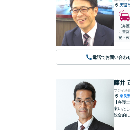
天理
【弁護
に豊富
祝・夜
電話でお問い合わ
藤井 
フジイ法
奈良
【弁護士
案いたし
総合的に