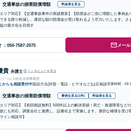
交通事故の損害賠償増額
料金表を見る
エリア対応】【交通事故事件の実績豊富】【賠償金が二倍に増額した事例あ
できる限り軽減し、適切な額の賠償金が受け取れるよう尽力いたします。さ
益の最大化を目指す
せ
メール
優貴
弁護士
インタビューを見る
人リベルタ総合法律事務所
市
からも相談受付中
面談方法(対面・電話・ビデオなど)は応相談
営業時間：09:3
交通事故の損害賠償増額
事例を見る(1件)
料金表を見る
エリア対応】【初回相談無料】500件以上の解決実績！死亡・後遺障害など
故にも対応。調査会社と連携し、証拠化まで実施します。適切な補償を受け
ライン相談可】