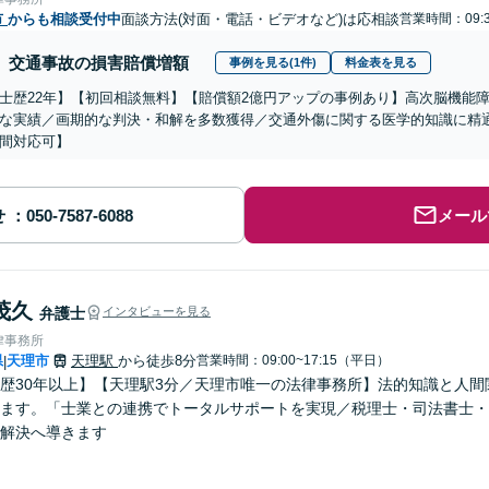
市
からも相談受付中
面談方法(対面・電話・ビデオなど)は応相談
営業時間：09:3
交通事故の損害賠償増額
事例を見る(1件)
料金表を見る
士歴22年】【初回相談無料】【賠償額2億円アップの事例あり】高次脳機能
な実績／画期的な判決・和解を多数獲得／交通外傷に関する医学的知識に精
間対応可】
せ
メール
茂久
弁護士
インタビューを見る
律事務所
県
天理市
天理駅
から徒歩8分
営業時間：09:00~17:15（平日）
|
歴30年以上】【天理駅3分／天理市唯一の法律事務所】法的知識と人
ます。「士業との連携でトータルサポートを実現／税理士・司法書士・
解決へ導きます