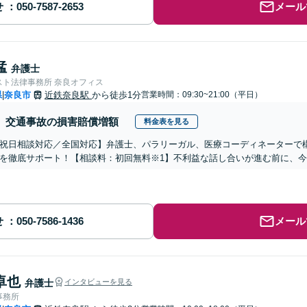
せ
メール
猛
弁護士
スト法律事務所 奈良オフィス
県
奈良市
近鉄奈良駅
から徒歩1分
営業時間：09:30~21:00（平日）
|
交通事故の損害賠償増額
料金表を見る
祝日相談対応／全国対応】弁護士、パラリーガル、医療コーディネーターで
を徹底サポート！【相談料：初回無料※1】不利益な話し合いが進む前に、
せ
メール
卓也
弁護士
インタビューを見る
事務所