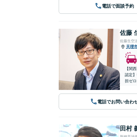
電話で面談予約
佐藤 
佐藤生空
天理
【関西
認定】
担ゼロ
電話でお問い合わ
田村 
新穂高法