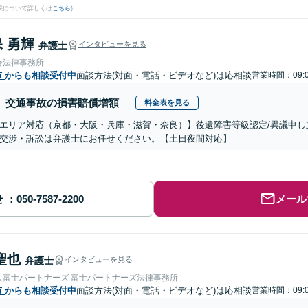
果について詳しくは
こちら
)
 勇輝
弁護士
インタビューを見る
合法律事務所
市
からも相談受付中
面談方法(対面・電話・ビデオなど)は応相談
営業時間：09:0
交通事故の損害賠償増額
料金表を見る
エリア対応（京都・大阪・兵庫・滋賀・奈良）】後遺障害等級認定/異議申し立
交渉・訴訟は弁護士にお任せください。【土日夜間対応】
せ
メール
聖也
弁護士
インタビューを見る
人富士パートナーズ 富士パートナーズ法律事務所
市
からも相談受付中
面談方法(対面・電話・ビデオなど)は応相談
営業時間：09:0