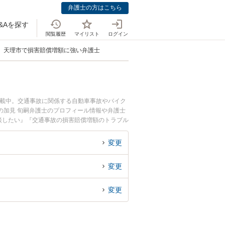
弁護士の方はこちら
&Aを探す
閲覧履歴
マイリスト
ログイン
天理市で損害賠償増額に強い弁護士
掲載中。交通事故に関係する自動車事故やバイク
の加見 旬嗣弁護士のプロフィール情報や弁護士
談したい』『交通事故の損害賠償増額のトラブル
談予約したい』などでお困りの相談者さんにおす
変更
変更
変更