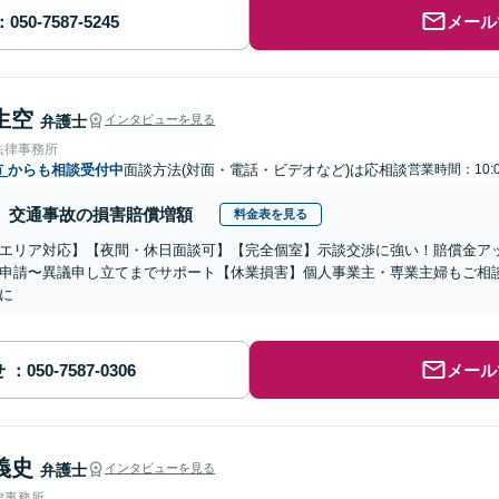
メール
生空
弁護士
インタビューを見る
法律事務所
市
からも相談受付中
面談方法(対面・電話・ビデオなど)は応相談
営業時間：10:0
交通事故の損害賠償増額
料金表を見る
エリア対応】【夜間・休日面談可】【完全個室】示談交渉に強い！賠償金ア
申請〜異議申し立てまでサポート【休業損害】個人事業主・専業主婦もご相
に
せ
メール
義史
弁護士
インタビューを見る
律事務所