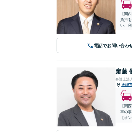
【関西
負担を
い、利
電話でお問い合わ
齋藤 
弁護士法
天理
【関西
車の事
【オン