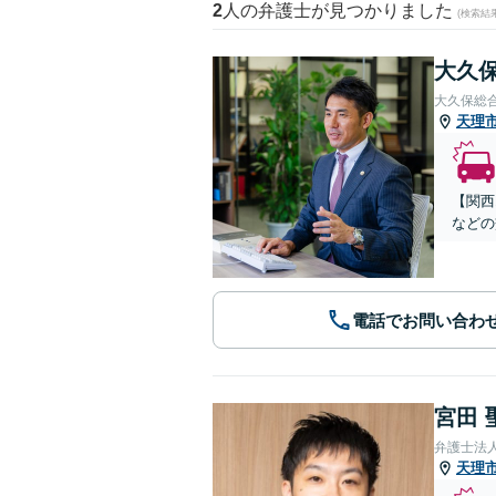
2
人の弁護士が見つかりました
(検索結
大久保
大久保総
天理
【関西
などの
電話でお問い合わ
宮田 
弁護士法
天理