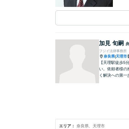
加見 旬嗣
フジイ法律事務所
奈良県
天理市
|
【天理駅徒歩5
い。依頼者様の
く解決への第一
エリア
奈良県、天理市