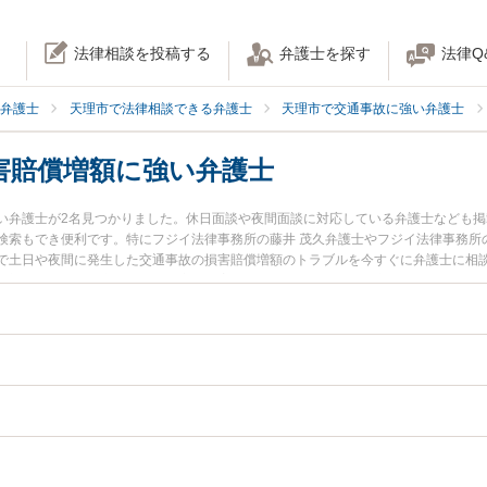
法律相談を投稿する
弁護士を探す
法律Q
弁護士
天理市で法律相談できる弁護士
天理市で交通事故に強い弁護士
害賠償増額に強い弁護士
い弁護士が2名見つかりました。休日面談や夜間面談に対応している弁護士なども
検索もでき便利です。特にフジイ法律事務所の藤井 茂久弁護士やフジイ法律事務所
で土日や夜間に発生した交通事故の損害賠償増額のトラブルを今すぐに弁護士に相
『初回相談無料で交通事故の損害賠償増額を法律相談できる天理市内の弁護士に相