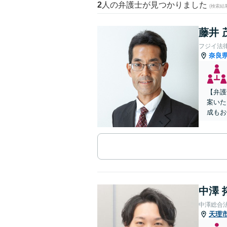
2
人の弁護士が見つかりました
(検索結
藤井 
フジイ法
奈良
【弁護
案いた
成もお
中澤 
中澤総合
天理