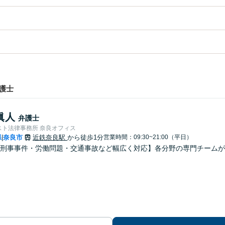
護士
眞人
弁護士
スト法律事務所 奈良オフィス
県
奈良市
近鉄奈良駅
から徒歩1分
営業時間：09:30~21:00（平日）
|
刑事事件・労働問題・交通事故など幅広く対応】各分野の専門チームが