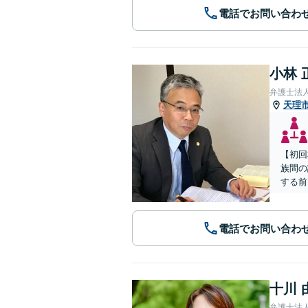
電話でお問い合わ
小林 
弁護士法
天理
【初回
族間の
する前
電話でお問い合わ
十川 
弁護士法