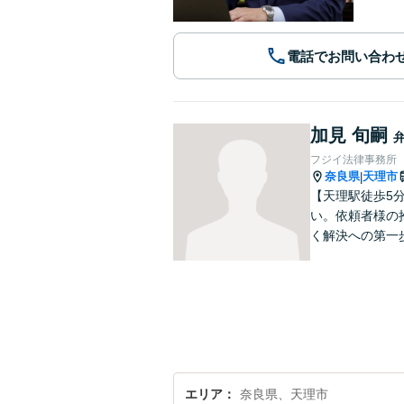
電話でお問い合わ
加見 旬嗣
フジイ法律事務所
奈良県
天理市
|
【天理駅徒歩5
い。依頼者様の
く解決への第一
エリア
奈良県、天理市