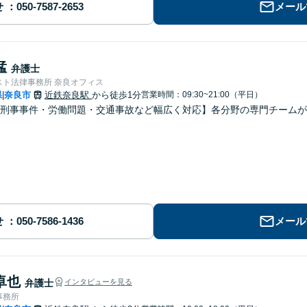
せ
メール
猛
弁護士
スト法律事務所 奈良オフィス
県
奈良市
近鉄奈良駅
から徒歩1分
営業時間：09:30~21:00（平日）
|
刑事事件・労働問題・交通事故など幅広く対応】各分野の専門チームが
せ
メール
卓也
弁護士
インタビューを見る
事務所