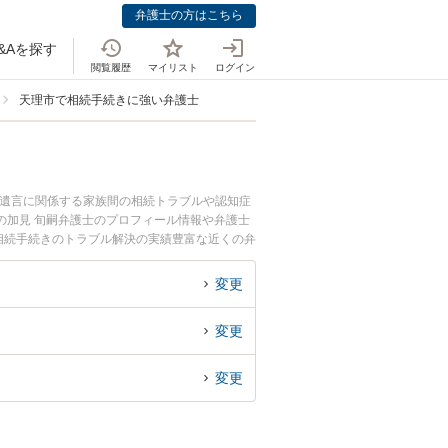
弁護士の方はこちら
&Aを探す
閲覧履歴
マイリスト
ログイン
天理市で相続手続きに強い弁護士
・遺言に関係する家族間の相続トラブルや認知症
の加見 旬嗣弁護士のプロフィール情報や弁護士
相続手続きのトラブル解決の実績豊富な近くの弁
んにおすすめです。
変更
変更
変更