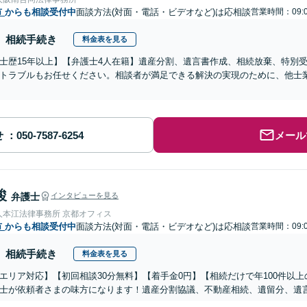
市
からも相談受付中
面談方法(対面・電話・ビデオなど)は応相談
営業時間：09:0
相続手続き
料金表を見る
士歴15年以上】【弁護士4人在籍】遺産分割、遺言書作成、相続放棄、特別
トラブルもお任せください。相談者が満足できる解決の実現のために、他士
せ
メール
駿
弁護士
インタビューを見る
人本江法律事務所 京都オフィス
市
からも相談受付中
面談方法(対面・電話・ビデオなど)は応相談
営業時間：09:0
相続手続き
料金表を見る
エリア対応】【初回相談30分無料】【着手金0円】【相続だけで年100件以
士が依頼者さまの味方になります！遺産分割協議、不動産相続、遺留分、遺