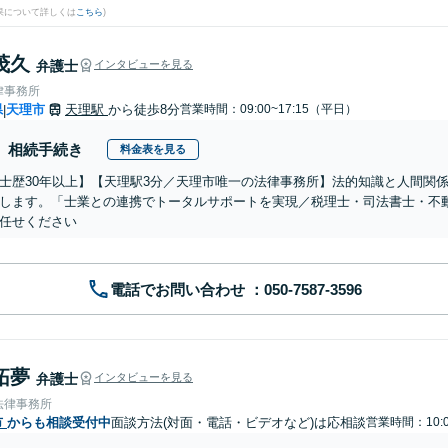
果について詳しくは
こちら
)
茂久
弁護士
インタビューを見る
律事務所
県
天理市
天理駅
から徒歩8分
営業時間：09:00~17:15（平日）
|
相続手続き
料金表を見る
士歴30年以上】【天理駅3分／天理市唯一の法律事務所】法的知識と人間関
します。「士業との連携でトータルサポートを実現／税理士・司法書士・不
任せください
電話でお問い合わせ
拓夢
弁護士
インタビューを見る
法律事務所
市
からも相談受付中
面談方法(対面・電話・ビデオなど)は応相談
営業時間：10:0