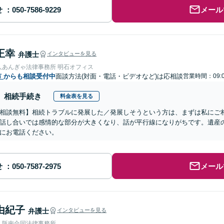
せ
メール
正幸
弁護士
インタビューを見る
人あんぎゃ法律事務所 明石オフィス
市
からも相談受付中
面談方法(対面・電話・ビデオなど)は応相談
営業時間：09:0
相続手続き
料金表を見る
相談無料】相続トラブルに発展した／発展しそうという方は、まずは私にご
話し合いでは感情的な部分が大きくなり、話が平行線になりがちです。遺産
にお電話ください。
せ
メール
由紀子
弁護士
インタビューを見る
人阪南合同法律事務所