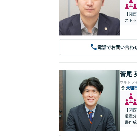
【関西
ストッ
電話でお問い合わ
菅尾 
ウルトラ
天理
【関西
遺産分
書作成