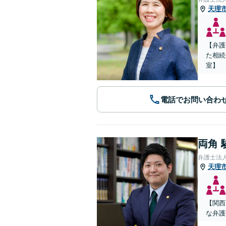
天理
【弁護
た相続
室】
電話でお問い合わ
両角 
弁護士法
天理
【関西
な弁護