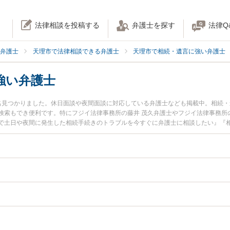
法律相談を投稿する
弁護士を探す
法律Q
弁護士
天理市で法律相談できる弁護士
天理市で相続・遺言に強い弁護士
強い弁護士
名見つかりました。休日面談や夜間面談に対応している弁護士なども掲載中。相続
検索もでき便利です。特にフジイ法律事務所の藤井 茂久弁護士やフジイ法律事務所
で土日や夜間に発生した相続手続きのトラブルを今すぐに弁護士に相談したい』『
きを法律相談できる天理市内の弁護士に相談予約したい』などでお困りの相談者さ