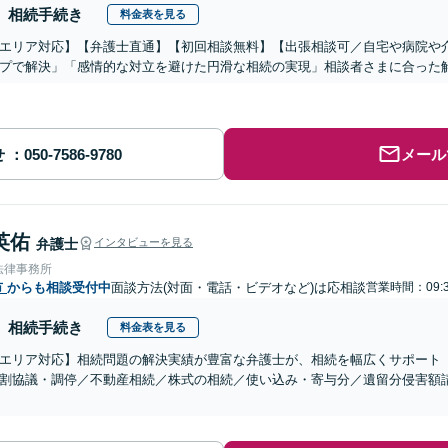
相続手続き
料金表を見る
エリア対応】【弁護士直通】【初回相談無料】【出張相談可／自宅や病院や
プで解決」「感情的な対立を避けた円滑な相続の実現」相談者さまに合った
せ
メール
英佑
弁護士
インタビューを見る
法律事務所
市
からも相談受付中
面談方法(対面・電話・ビデオなど)は応相談
営業時間：09:3
相続手続き
料金表を見る
エリア対応】相続問題の解決実績が豊富な弁護士が、相続を幅広くサポート
割協議・調停／不動産相続／株式の相続／使い込み・寄与分／遺留分侵害額