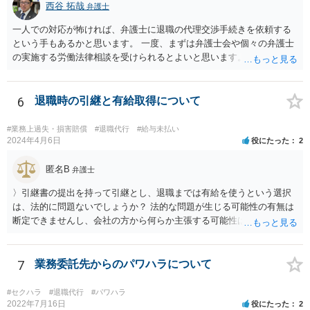
西谷 拓哉
弁護士
一人での対応が怖ければ、弁護士に退職の代理交渉手続きを依頼する
という手もあるかと思います。 一度、まずは弁護士会や個々の弁護士
の実施する労働法律相談を受けられるとよいと思います。
6
退職時の引継と有給取得について
#業務上過失・損害賠償
#退職代行
#給与未払い
2024年4月6日
役にたった
2
匿名B
弁護士
〉引継書の提出を持って引継とし、退職までは有給を使うという選択
は、法的に問題ないでしょうか？ 法的な問題が生じる可能性の有無は
断定できませんし、会社の方から何らか主張する可能性はあります。
しかし、現実に損害賠償責任を負うことは、ほとんど考えられませ
ん。 それよりも、書いておられる事情がある場合は、いつ、どのよう
な方法で、退職の意思及び退職日まで全日有給休暇を使用することを
7
業務委託先からのパワハラについて
会社に伝えるかが、問題になるかもしれないです。 場合よっては退職
代行の利用などもご検討なさってください。
#セクハラ
#退職代行
#パワハラ
2022年7月16日
役にたった
2