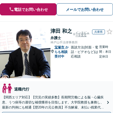
電話でお問い合わせ
メールでお問い合わせ
津田 和之
兵庫県
インタビュ
ーを見る
弁護士
神戸山手法律事務所
営業時
宝塚市
か
面談方法(対面・電
らも相談
話・ビデオなど)は
間：本日
受付中
応相談
定休日
退職代行
【関西エリア対応】【労災の実績多数】長期間労働による脳・心臓疾
患、うつ病等の適切な補償獲得を目指します。大学院教授も兼務し、
最新の判例にも精通【歴20年の元公務員】不当解雇、未払い残業代
等、労働者の立場から親身にサポート【初回相談無料】