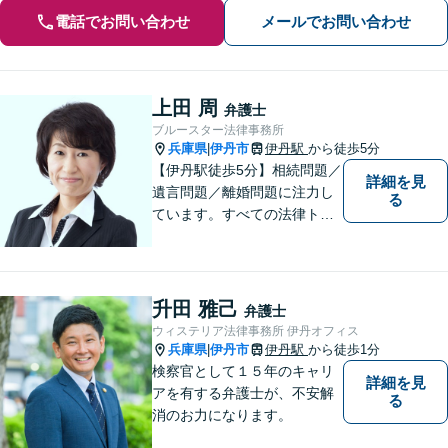
電話でお問い合わせ
メールでお問い合わせ
上田 周
弁護士
ブルースター法律事務所
兵庫県
伊丹市
伊丹駅
から徒歩5分
|
【伊丹駅徒歩5分】相続問題／
詳細を見
遺言問題／離婚問題に注力し
る
ています。すべての法律トラ
ブルに、ひとりの弁護士がオ
ールインワンでご対応しま
す。事務所名には、ご相談者
様と信頼関係を築いて紛争解
升田 雅己
弁護士
決し、解決後の人生を幸せに
ウィステリア法律事務所 伊丹オフィス
過ごして頂きたいと願いを込
兵庫県
伊丹市
伊丹駅
から徒歩1分
|
めています。
検察官として１５年のキャリ
詳細を見
アを有する弁護士が、不安解
る
消のお力になります。