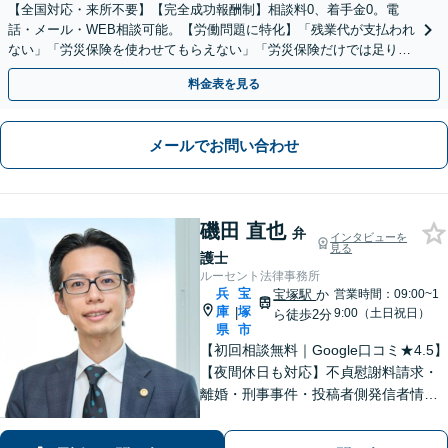
【全国対応・来所不要】【完全成功報酬制】相談料0、着手金0。電
話・メール・WEB相談可能。【労働問題に特化】「残業代が支払われ
ない」「労災保険を使わせてもらえない」「労災保険だけでは足りな
い。損害賠償請求したい」など労働問題はお任せを。
料金表を見る
メールでお問い合わせ
磯田 直也
弁
インタビューを
見る
護士
ルーセント法律事務所
兵
宝
宝塚駅
か
営業時間：09:00~1
庫
塚
|
9:00（土日祝日）
ら徒歩2分
県
市
【初回相談無料｜Google口コミ★4.5】
【夜間休日も対応】不貞慰謝料請求・
離婚・刑事事件・投稿者側発信者情報
開示請求の実績・経験多数。オーダー
メイドのサービスで問題解決や事業の