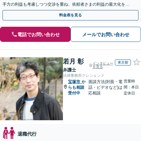
手方の利益も考慮しつつ交渉を重ね、依頼者さまの利益の最大化を目
指す「不当解雇／労災の損害賠償請求／未払い残業代請求」
料金表を見る
電話でお問い合わせ
メールでお問い合わせ
若月 彰
東京都
インタビュー
を見る
弁護士
法律事務所クレシェンド
営業時
宝塚市
か
面談方法(対面・電
らも相談
話・ビデオなど)は
間：本日
受付中
応相談
定休日
退職代行