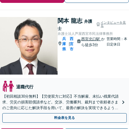
関本 龍志
弁護
インタビューを見
る
士
弁護士法人芦屋西宮市民法律事務所
兵
西
西宮北口駅
か
営業時間：本
庫
宮
|
日定休日
ら徒歩3分
県
市
退職代行
【初回相談30分無料】【労使双方に対応】不当解雇、未払い残業代請
求、労災の損害賠償請求など。交渉、労働審判、裁判まで依頼者さま
のご意向に応じた解決手段を用いて、最善の解決を実現できるよう尽
力します【西宮北口駅3分】
料金表を見る