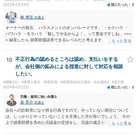
2022年4月19日
役にたった
2
林 孝匡
弁護士
オーナーの発言、 ハラスメントのオンパレードです。 ・セクハラ ・
パワハラ ・モラハラ 「殺してやるからよ！」って脅迫ですしね... ===
= 録音したら 損害賠償請求できるレベルだと考えます。 ━━━━━━
━━━ ▼ ご参考になればと ━━━━━━━━━ ・証拠の集め方 ・訴
え方 ・パワハラ裁判例については、 私がブログを書いています。 プ
ロフィールのリンクから飛べます。 ご参考になれば幸いです。
10
不正行為の認めるところは認め、支払いをする
が、会社側の妬みによる捏造に対して対応を相談
したい。
#退職代行
#業務上過失・損害賠償
#退職理由(自己都合・会社都合)
#過労死
2024年4月22日
役にたった
2
労働・雇用に強い弁護士
泉 亮介
弁護士
会社への詐欺等になり得る行為ですので、やっていない部分について
は、しっかりとやっていないことを主張した方が良いでしょう。 その
上で損害賠償を含めた示談金の交渉をし、示談の成立を目指す必要が
あるでしょう。