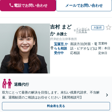
電話でお問い合わせ
メールでお問い合わせ
吉村 まど
大阪府
インタビュ
ーを見る
か
弁護士
摂津総合法律事務所
営業時
宝塚市
か
面談方法(対面・電
らも相談
話・ビデオなど)は
間：本日
受付中
応相談
定休日
退職代行
双方にとって最善の解決を目指します。未払い残業代請求、不当解
雇、退職勧奨のご相談はお任せください【夜間相談可】
料金表を見る