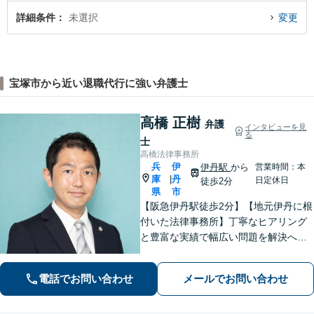
詳細条件
未選択
変更
宝塚市から近い退職代行に強い弁護士
高橋 正樹
弁護
インタビューを見
る
士
高橋法律事務所
兵
伊
伊丹駅
から
営業時間：本
庫
丹
|
日定休日
徒歩2分
県
市
【阪急伊丹駅徒歩2分】【地元伊丹に根
付いた法律事務所】丁寧なヒアリング
と豊富な実績で幅広い問題を解決へ導
きます！【離婚男女問題】不定慰謝料
請求／面会交流など【相続・遺言】相
電話でお問い合わせ
メールでお問い合わせ
続放棄／遺産分割調停など【電話・メ
ール相談初回無料】【休日夜間対応
可】