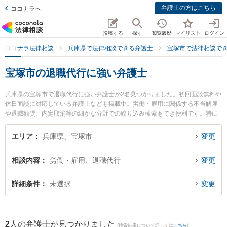
弁護士の方はこちら
ココナラへ
投稿する
探す
閲覧履歴
マイリスト
ログイン
ココナラ法律相談
兵庫県で法律相談できる弁護士
宝塚市で法律相談で
宝塚市の退職代行に強い弁護士
兵庫県の宝塚市で退職代行に強い弁護士が2名見つかりました。初回面談無料や
休日面談に対応している弁護士なども掲載中。労働・雇用に関係する不当解雇
や退職勧奨、内定取消等の細かな分野での絞り込み検索もでき便利です。特に
ルーセント法律事務所の磯田 直也弁護士やルーセント法律事務所の前田 修平弁
護士のプロフィール情報や弁護士費用、強みなどが注目されています。『宝塚
エリア
兵庫県、宝塚市
変更
市で土日や夜間に発生した退職代行のトラブルを今すぐに弁護士に相談した
い』『退職代行のトラブル解決の実績豊富な近くの弁護士を検索したい』『初
相談内容
労働・雇用、退職代行
変更
回相談無料で退職代行を法律相談できる宝塚市内の弁護士に相談予約したい』
などでお困りの相談者さんにおすすめです。
詳細条件
未選択
変更
2
人の弁護士が見つかりました
(検索結果について詳しくは
こちら
)