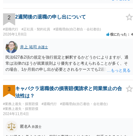
るかもしれません。 そのときは、弁護士も一緒ですから、いまより恐
れは 減じて来るでしょう。
2
2週間後の退職の申し出について
#退職代行
#正社員・契約社員
#退職理由(自己都合・会社都合)
2026年1月8日
役にたった
4
井上 祐司
弁護士
民法627条2項の規定を強行規定と解釈するかどうかによりますが、通
常は法律のほうが就業規則より優先すると考えられることが多く、そ
の場合、1か月前の申し出が必要とされるケースでも2週間前の退職予
告で退職の効果が生じると考えられます。 もっとも、退職1か月前の
申し出は世間のあらゆる業種で広く採用されたルールであり、それ自
体が不合理と判断されるようなものではないため、就業規則・退職金
3
キャバクラ退職後の損害賠償請求と同業禁止の合
規程において「正当な理由なく会社の承認を得ずに退職した場合や引
法性は？
継ぎを行わずに退職した場合に退職金を減額ないし不支給とする」旨
#業務上過失・損害賠償
#退職代行
#退職理由(自己都合・会社都合)
の条項が設けられている場合、その制約を受けることは考えられま
#業務上過失・損害賠償
す。
2024年11月4日
匿名A
弁護士