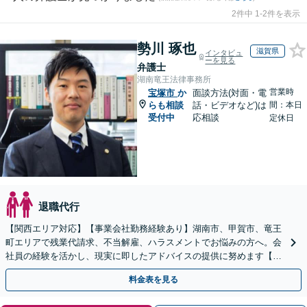
2件中 1-2件を表示
勢川 琢也
滋賀県
インタビュ
ーを見る
弁護士
湖南竜王法律事務所
営業時
宝塚市
か
面談方法(対面・電
らも相談
話・ビデオなど)は
間：本日
受付中
応相談
定休日
退職代行
【関西エリア対応】【事業会社勤務経験あり】湖南市、甲賀市、竜王
町エリアで残業代請求、不当解雇、ハラスメントでお悩みの方へ。会
社員の経験を活かし、現実に即したアドバイスの提供に努めます【労
使双方に対応】【Web面談OK】
料金表を見る