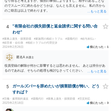
なり得ると考えますが、個別の事情によりますし、相手のあることな
のでスムーズに終わるかどうかは、なんとも言えません。 私の方から
のご助言は以上で終わります。
4
"有限会社の損失賠償と返金請求に関する問い合
わせ"
#業務上過失・損害賠償
#家族間の相続トラブル
#退職代行
#給与未払い
#経営者・会社側
#相続トラブルの代理交渉
2024年2月26日
役にたった
1
匿名A
弁護士
役員登録の解除が何かに影響するとは思われません。 あとは持分があ
るのであれば、そちらの処理も検討なさってください。
5
ガールズバーを辞めたいが損害賠償が怖い、どう
すれば？
#労働・雇用契約違反
#退職代行
#業務上過失・損害賠償
#労災対応
2025年2月18日
役にたった
3