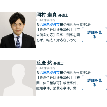
岡村 圭真
弁護士
ITO法律事務所
兵庫県
伊丹市
伊丹駅
から徒歩1分
|
【阪急伊丹駅徒歩30秒】【完
詳細を見
全個室対応】民事・刑事を問
る
わず、幅広く対応◎いつでも
迅速な対応で、「救急救命医
のような弁護士」を目指しま
す。広い視野とユーモアを忘
れず、尽力してまいります。
渡邊 悠
弁護士
【メーカー法務経験あり】
ITO法律事務所
兵庫県
伊丹市
伊丹駅
から徒歩1分
|
【阪急伊丹駅徒歩30秒】【夜
詳細を見
間・休日相談可】破産事件、
る
離婚事件、消費者事件、労働
事件など。依頼者さまの状況
を十分にヒアリングし、あら
ゆる観点から解決策をご提案