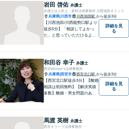
してまいります。まずは一度
岩田 啓佑
弁護士
ご相談ください【完全個室】
弁護士法人村上・新村法律事務所 川西池田オフィス
【法テラス利用可】
兵庫県
川西市
川西池田駅
から徒歩3分
|
【川西池田/川西能勢口駅より
詳細を見
徒歩5分】「相談してよかっ
る
た」と思っていただけるよう
全力を尽くします。「弁護士
に相談してもいいのかな」と
迷われている方は、躊躇する
ことなく私にご相談くださ
和田谷 幸子
弁護士
い。
西宮Women’s法律事務所
兵庫県
西宮市
西宮北口駅
から徒歩3分
|
【西宮北口駅徒歩3分】【離婚
詳細を見
相談は初回無料】【解決実績
る
多数】離婚・男女問題のあら
ゆる分野で多くの解決実績あ
り。丁寧できめ細やかな対応
で、満足度の高い解決を目指
します。【土日祝日・夜間の
馬渡 英樹
弁護士
ご相談も対応可】【完全個室
西宮オリーブ法律事務所