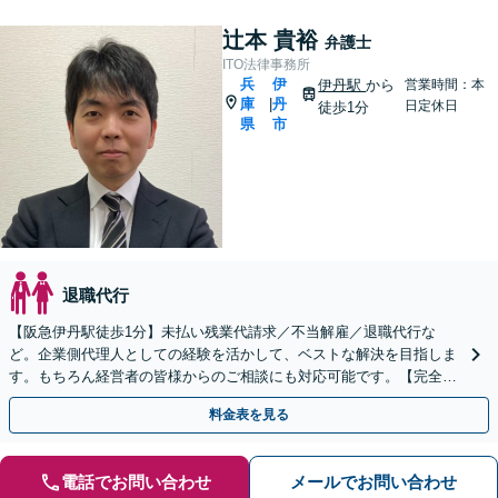
辻本 貴裕
弁護士
ITO法律事務所
兵
伊
伊丹駅
から
営業時間：本
庫
丹
|
日定休日
徒歩1分
県
市
退職代行
【阪急伊丹駅徒歩1分】未払い残業代請求／不当解雇／退職代行な
ど。企業側代理人としての経験を活かして、ベストな解決を目指しま
す。もちろん経営者の皆様からのご相談にも対応可能です。【完全個
室対応】
料金表を見る
電話でお問い合わせ
メールでお問い合わせ