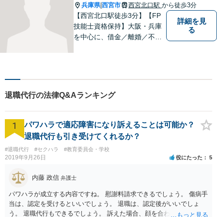
／お子様同伴でも大丈夫で
兵庫県
西宮市
西宮北口駅
から徒歩3分
|
す】
【西宮北口駅徒歩3分】【FP
詳細を見
技能士資格保持】大阪・兵庫
る
を中心に、借金／離婚／不動
産／相続など幅広いお困りご
とを解決する弁護士です。相
談にいらっしゃる全ての方に
丁寧な対応、アドバイスをさ
せていただきます。
退職代行の法律Q&Aランキング
1
パワハラで適応障害になり訴えることは可能か？
退職代行も引き受けてくれるか？
#退職代行
#セクハラ
#教育委員会・学校
2019年9月26日
役にたった
5
内藤 政信
弁護士
パワハラが成立する内容ですね。 慰謝料請求できるでしょう。 傷病手
当は、認定を受けるといいでしょう。 退職は、認定後がいいでしょ
う。 退職代行もできるでしょう。 訴えた場合、顔を合わすことは、あ