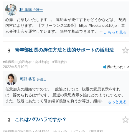
林 孝匡
弁護士
心痛、お察しいたします...。 違約金が発生するかどうかなどは、 契約
内容によります。 【フリーランス110番】 https://freelance110.jp ↑ 東
京弁護士会が運営しています。 無料で相談できます。 一度、ご相談す
ることを検討してみてください。 かりに違約金が発生するとしても、
「パワハラしてたよね」という材料で 減額交渉も可能かもしれませ
ん。
8
青年部団長の辞任方法と法的サポートの活用法
#退職理由(自己都合・会社都合)
#退職代行
2022年5月10日
役にたった
2
岡部 将吾
弁護士
任意加入の組織ですので、一般論としては、脱退の意思表示をすれ
ば、辞められるはずです。 脱退の意思表示を誰にどのようにするか、
また、脱退にあたって引き継ぎ義務を負うか等は、組織の実態等を踏
まえて個別的に判断する必要があります。 弁護士に直接相談すれば、
もう少し具体的な対応方法についてアドバイスを受けられると思いま
す。
9
これはパワハラですか？
#退職理由(自己都合・会社都合)
#セクハラ
#パワハラ
#退職代行