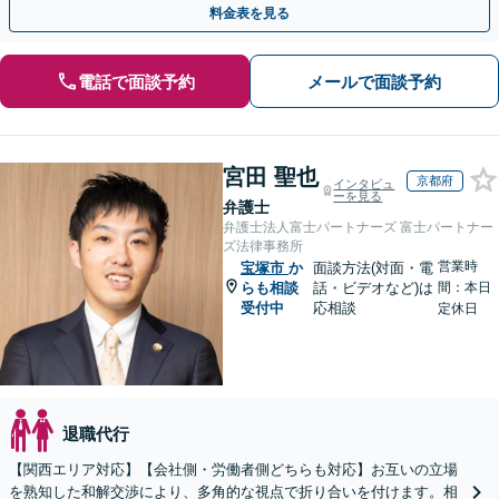
料金表を見る
電話で面談予約
メールで面談予約
宮田 聖也
京都府
インタビュ
ーを見る
弁護士
弁護士法人富士パートナーズ 富士パートナー
ズ法律事務所
営業時
宝塚市
か
面談方法(対面・電
らも相談
話・ビデオなど)は
間：本日
受付中
応相談
定休日
退職代行
【関西エリア対応】【会社側・労働者側どちらも対応】お互いの立場
を熟知した和解交渉により、多角的な視点で折り合いを付けます。相