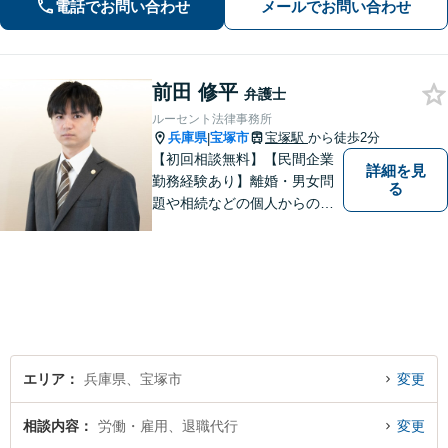
電話でお問い合わせ
メールでお問い合わせ
推進を強力にサポート【宝塚駅徒歩2分
｜電話・WEB面談で全国対応】
前田 修平
弁護士
ルーセント法律事務所
兵庫県
宝塚市
宝塚駅
から徒歩2分
|
【初回相談無料】【民間企業
詳細を見
勤務経験あり】離婚・男女問
る
題や相続などの個人からのご
相談も、労働・事業継承とい
った事業者からのご相談も受
け付けています！相談者のご
不安を和らげられるように丁
寧に向き合います【夜間・休
日面談可】
エリア
兵庫県、宝塚市
変更
相談内容
労働・雇用、退職代行
変更