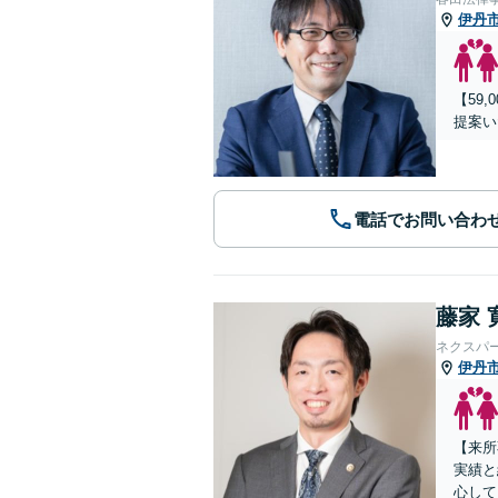
伊丹
【59
提案い
電話でお問い合わ
藤家 
ネクスパ
伊丹
【来所
実績と
心して