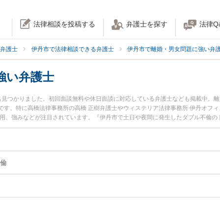
法律相談を投稿する
弁護士を探す
法律Q
弁護士
伊丹市で法律相談できる弁護士
伊丹市で離婚・男女問題に強い弁
強い弁護士
名見つかりました。初回面談無料や休日面談に対応している弁護士なども掲載中。
です。特に高橋法律事務所の高橋 正樹弁護士やウィステリア法律事務所 伊丹オフィ
費用、強みなどが注目されています。『伊丹市で土日や夜間に発生したダブル不倫の
護士を検索したい』『初回相談無料でダブル不倫を法律相談できる伊丹市内の弁護
倫