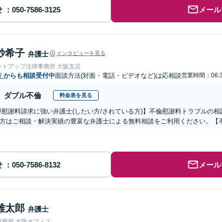
せ
メール
紗希子
弁護士
インタビューを見る
ートアップ法律事務所 大阪支店
市
からも相談受付中
面談方法(対面・電話・ビデオなど)は応相談
営業時間：06:
ダブル不倫
料金表を見る
/慰謝料請求に強い弁護士(したい方/されている方)】不倫慰謝料トラブルの相
方はご相談・解決実績の豊富な弁護士による無料相談をご利用ください。【
せ
メール
雄太郎
弁護士
事務所 大阪オフィス