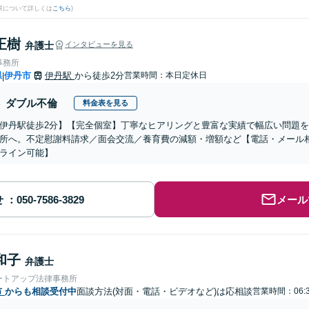
果について詳しくは
こちら
)
正樹
弁護士
インタビューを見る
事務所
県
伊丹市
伊丹駅
から徒歩2分
営業時間：本日定休日
|
ダブル不倫
料金表を見る
伊丹駅徒歩2分】【完全個室】丁寧なヒアリングと豊富な実績で幅広い問題
所へ。不定慰謝料請求／面会交流／養育費の減額・増額など【電話・メール
ライン可能】
せ
メール
和子
弁護士
ートアップ法律事務所
市
からも相談受付中
面談方法(対面・電話・ビデオなど)は応相談
営業時間：06: