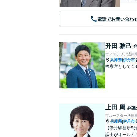
電話でお問い合わ
升田 雅己
ウィステリア法律事
兵庫県
伊丹市
|
検察官として１
上田 周
弁護
ブルースター法律
兵庫県
伊丹市
|
【伊丹駅徒歩5
護士がオールイ