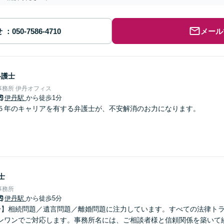
せ
メール
弁護士
務所 伊丹オフィス
伊丹駅
から徒歩1分
５年のキャリアを有する弁護士が、不安解消のお力になります。
士
事務所
伊丹駅
から徒歩5分
分】相続問題／遺言問題／離婚問題に注力しています。すべての法律ト
ンワンでご対応します。事務所名には、ご相談者様と信頼関係を築いて