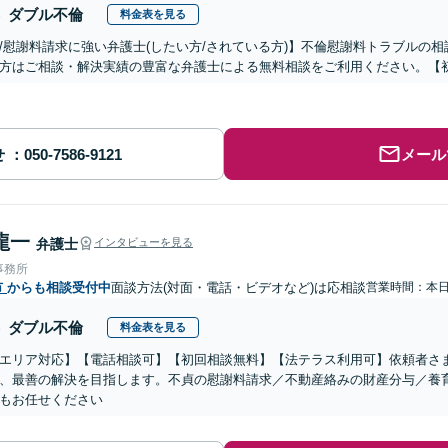
ダブル不倫
料金表を見る
/慰謝料請求に強い弁護士(したい方/されている方)】不倫慰謝料トラブルの相
方はご相談・解決実績の豊富な弁護士による無料相談をご利用ください。【初
せ
メール
龍一
弁護士
インタビューを見る
事務所
市
からも相談受付中
面談方法(対面・電話・ビデオなど)は応相談
営業時間：本
ダブル不倫
料金表を見る
エリア対応】【電話相談可】【初回相談無料】【法テラス利用可】依頼者さ
、最善の解決を目指します。不貞の慰謝料請求／不動産絡みの財産分与／養
もお任せください