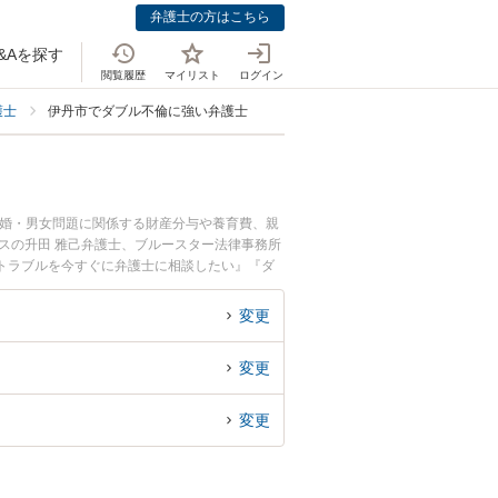
弁護士の方はこちら
&Aを探す
閲覧履歴
マイリスト
ログイン
護士
伊丹市でダブル不倫に強い弁護士
離婚・男女問題に関係する財産分与や養育費、親
スの升田 雅己弁護士、ブルースター法律事務所
トラブルを今すぐに弁護士に相談したい』『ダ
士に相談予約したい』などでお困りの相談者さん
変更
変更
変更