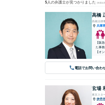
5
人の弁護士が見つかりました
(検索結
高橋 
高橋法律
兵庫
【阪急
た事務
【オン
電話でお問い合わ
玄場 
東京スタ
伊丹