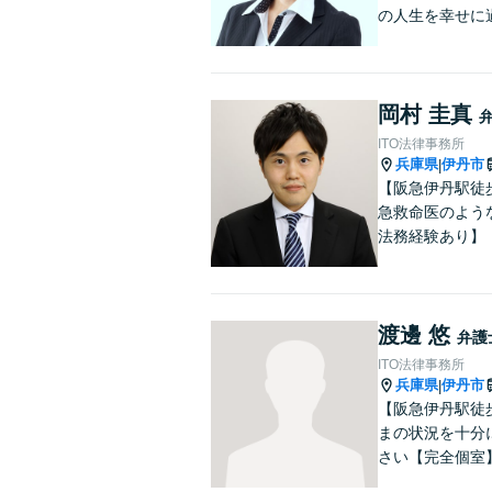
の人生を幸せに
岡村 圭真
ITO法律事務所
兵庫県
伊丹市
|
【阪急伊丹駅徒
急救命医のよう
法務経験あり】
渡邊 悠
弁護
ITO法律事務所
兵庫県
伊丹市
|
【阪急伊丹駅徒
まの状況を十分
さい【完全個室