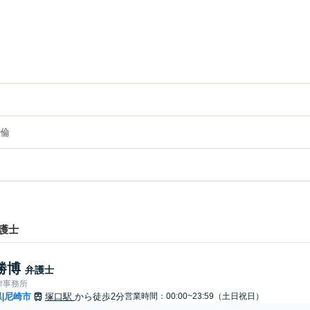
倫
護士
勝博
弁護士
律事務所
県
尼崎市
塚口駅
から徒歩2分
営業時間：00:00~23:59（土日祝日）
|