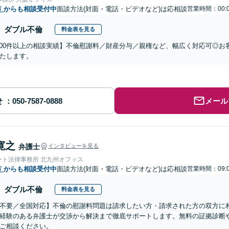
市
からも相談受付中
面談方法(対面・電話・ビデオなど)は応相談
営業時間：00:
ダブル不倫
料金表を見る
,000件以上の相談実績】不倫慰謝料／財産分与／親権など、幅広く対応可◎
たします。
せ
メール
寛之
弁護士
インタビューを見る
ート法律事務所 北九州オフィス
市
からも相談受付中
面談方法(対面・電話・ビデオなど)は応相談
営業時間：09:
ダブル不倫
料金表を見る
不要／全国対応】不倫の慰謝料問題は請求したい方・請求された方の双方に
経験のある弁護士が交渉から解決まで徹底サポートします。無料の証拠診断
ご相談ください。